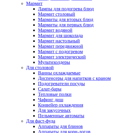
Мармит
Лампы для подогрева блюд
Мармит столовый
Мармиты для вторых блюд
Мармиты для первых блюд
Мармит водяной
Мармит для шоколада
Мармит настольный
Мармит передвижной
Мармит с подогревом
Мармит электрический
Мультихолдеры
Для столовой
Ванны охлаждаемые
Диспенсеры для напитков с краном
Подогреватели посуды
Салат-бары
Тепловые полки
Чафинг диш
Конвейер охлаждения
Для закусочных
Пельменные автоматы
Для фаст-фуда
Аппараты для блинов
Аппараты для корн-догов