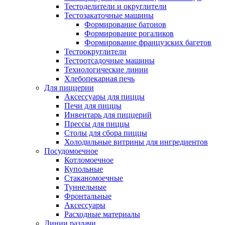
Тестоделители и округлители
Тестозакаточные машины
Формирование батонов
Формирование рогаликов
Формирование французских багетов
Тестоокруглители
Тестоотсадочные машины
Технологические линии
Хлебопекарная печь
Для пиццерии
Аксессуары для пиццы
Печи для пиццы
Инвентарь для пиццерий
Прессы для пиццы
Столы для сбора пиццы
Холодильные витрины для ингредиентов
Посудомоечное
Котломоечное
Купольные
Стаканомоечные
Туннельные
Фронтальные
Аксессуары
Расходные материалы
Линии раздачи