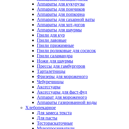
Аппараты для кукурузы
Аппараты для пончиков
Аппараты для попкорна
Аппараты для сахарной ваты
Аппараты для хот-догов
Аппараты для шаурмы
Грили для кур
Грили лавовые
Грили прижимные
Грили роликовые для сосисок
Грили саламандра
Ножи для шаурмы
Прессы для гамбургеров
Тарталетницы
Фризеры для мороженого
Чебуречницы
Аксессуары
Аксессуары для фаст-фуд
Аппарат для мороженого
Аппараты газированной воды
Хлебопекарное
Для замеса текста
Для пасты
Тестораскаточные
Мукопросеиватели