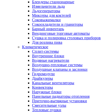
Блендеры стационарные
Измельчители льда
Льдогенераторы
Миксеры для коктелей
Соковыжималки
Сокоохладители и граниторы
Барный инвентарь
Вендинговые торговые автоматы
Сушка и полировка столовых приборов
Для розлива пива
Климатическое
Сплит-системы
Внутренние блоки
Водяные нагреватели
Воздушно-тепловые системы
Воздушные клапаны и заслонки
Гидромодули
Драйкулеры
Канальные вентиляторы
Конвекторы
Наружные блоки
Панельные радиаторы отопления
Приточно-вытяжные установки
Смесительные узлы
Тепловые пушки