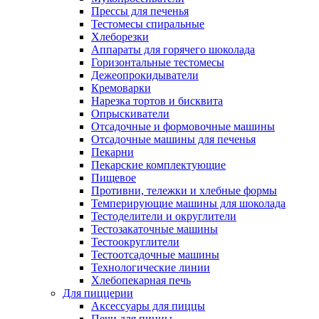
Прессы для печенья
Тестомесы спиральные
Хлеборезки
Аппараты для горячего шоколада
Горизонтальные тестомесы
Дежеопрокидыватели
Кремоварки
Нарезка тортов и бисквита
Опрыскиватели
Отсадочные и формовочные машины
Отсадочные машины для печенья
Пекарни
Пекарские комплектующие
Пищевое
Противни, тележки и хлебные формы
Темперирующие машины для шоколада
Тестоделители и округлители
Тестозакаточные машины
Тестоокруглители
Тестоотсадочные машины
Технологические линии
Хлебопекарная печь
Для пиццерии
Аксессуары для пиццы
Печи для пиццы