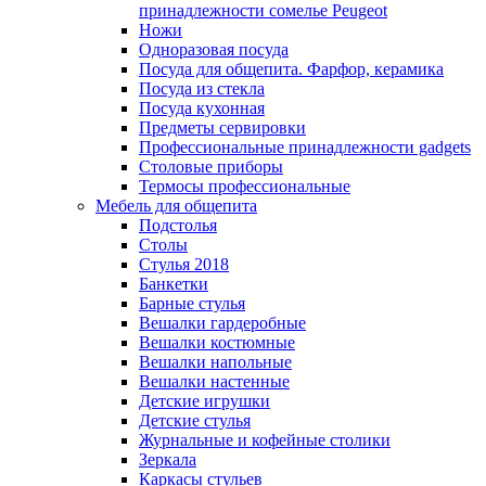
принадлежности сомелье Peugeot
Ножи
Одноразовая посуда
Посуда для общепита. Фарфор, керамика
Посуда из стекла
Посуда кухонная
Предметы сервировки
Профессиональные принадлежности gadgets
Столовые приборы
Термосы профессиональные
Мебель для общепита
Подстолья
Столы
Стулья 2018
Банкетки
Барные стулья
Вешалки гардеробные
Вешалки костюмные
Вешалки напольные
Вешалки настенные
Детские игрушки
Детские стулья
Журнальные и кофейные столики
Зеркала
Каркасы стульев