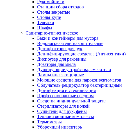
Рукомойники
Станции сбора отходов
Столы закрытые
Столы-купе
Тележки
Шкафы
Санитарно-гигиеническое
Баки и контейнеры для мусора
Водонагреватели накопительные
Дезинфекторы для рук
Дезинфицирующие средства (Антисептики)
Диспоузер для раковины
Дозаторы для мыла
Душирующие устройства, смесители
Лампы инсектицидные
Моющие средства для пароконвектоматов
Облучатель-рециркулятор бактерицидный
Дезинфекция и стерилизация
Профессиональные средства
Средства индивидуальной защиты
Стерилизаторы для ножей
Сушители для рук, фены
Тепловизионные комплексы
Термометры
Уборочный инвентарь