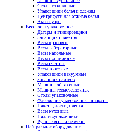
Машины сушильные
Столы гладильные
Упаковщики белья и одежды
Центрифуги для отжима белья
Аксессуары
Весовое и упаковочное
Датеры и этикировщики
Запайщики пакетов
Весы крановые
Весы лабораторные
Весы напольные
Весы порционные
Весы счетные
Весы торговые
Упаковщики вакуумные
Запайщики лотков
Машины обвязочные
Машины термоусадочные
Столы упаковочные
Фасовочно-упаковочные аппараты
Пакеты, лотки, пленка
Весы кухонные
Паллетоупаковщики
Ручные весы и безмены
Нейтральное оборудование