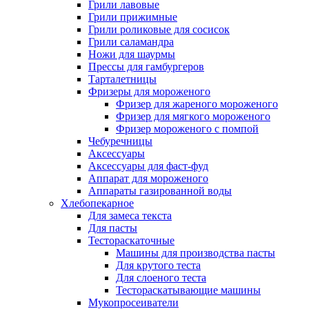
Грили лавовые
Грили прижимные
Грили роликовые для сосисок
Грили саламандра
Ножи для шаурмы
Прессы для гамбургеров
Тарталетницы
Фризеры для мороженого
Фризер для жареного мороженого
Фризер для мягкого мороженого
Фризер мороженого с помпой
Чебуречницы
Аксессуары
Аксессуары для фаст-фуд
Аппарат для мороженого
Аппараты газированной воды
Хлебопекарное
Для замеса текста
Для пасты
Тестораскаточные
Машины для производства пасты
Для крутого теста
Для слоеного теста
Тестораскатывающие машины
Мукопросеиватели