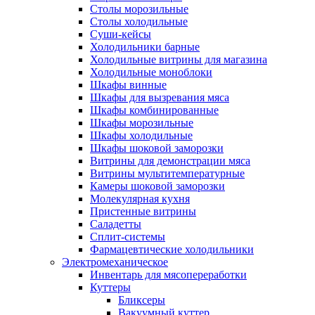
Столы морозильные
Столы холодильные
Суши-кейсы
Холодильники барные
Холодильные витрины для магазина
Холодильные моноблоки
Шкафы винные
Шкафы для вызревания мяса
Шкафы комбинированные
Шкафы морозильные
Шкафы холодильные
Шкафы шоковой заморозки
Витрины для демонстрации мяса
Витрины мультитемпературные
Камеры шоковой заморозки
Молекулярная кухня
Пристенные витрины
Саладетты
Сплит-системы
Фармацевтические холодильники
Электромеханическое
Инвентарь для мясопереработки
Куттеры
Бликсеры
Вакуумный куттер