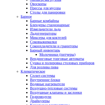
Овоскопы
Прессы для мусора
Столы для панировки
Барное
Барные комбайны
Блендеры стационарные
Измельчители льда
Льдогенераторы
Миксеры для коктелей
Соковыжималки
Сокоохладители и граниторы
Барный инвентарь
Молочники (питчеры)
Вендинговые торговые автоматы
Сушка и полировка столовых приборов
Для розлива пива
Климатическое
Сплит-системы
Внутренние блоки
Водяные нагреватели
Воздушно-тепловые системы
Воздушные клапаны и заслонки
Гидромодули
Драйкулеры