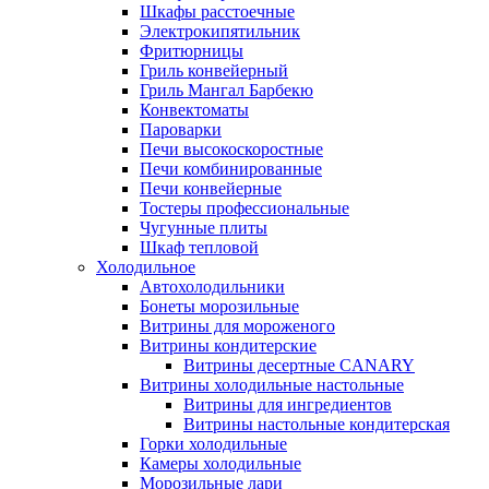
Шкафы расстоечные
Электрокипятильник
Фритюрницы
Гриль конвейерный
Гриль Мангал Барбекю
Конвектоматы
Пароварки
Печи высокоскоростные
Печи комбинированные
Печи конвейерные
Тостеры профессиональные
Чугунные плиты
Шкаф тепловой
Холодильное
Автохолодильники
Бонеты морозильные
Витрины для мороженого
Витрины кондитерские
Витрины десертные CANARY
Витрины холодильные настольные
Витрины для ингредиентов
Витрины настольные кондитерская
Горки холодильные
Камеры холодильные
Морозильные лари