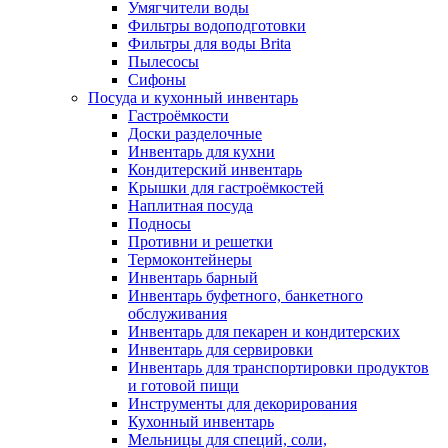
Умягчители воды
Фильтры водоподготовки
Фильтры для воды Brita
Пылесосы
Сифоны
Посуда и кухонный инвентарь
Гастроёмкости
Доски разделочные
Инвентарь для кухни
Кондитерский инвентарь
Крышки для гастроёмкостей
Наплитная посуда
Подносы
Противни и решетки
Термоконтейнеры
Инвентарь барный
Инвентарь буфетного, банкетного
обслуживания
Инвентарь для пекарен и кондитерских
Инвентарь для сервировки
Инвентарь для транспортировки продуктов
и готовой пищи
Инструменты для декорирования
Кухонный инвентарь
Мельницы для специй, соли,