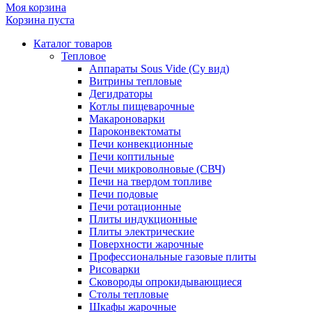
Моя корзина
Корзина пуста
Каталог товаров
Тепловое
Аппараты Sous Vide (Су вид)
Витрины тепловые
Дегидраторы
Котлы пищеварочные
Макароноварки
Пароконвектоматы
Печи конвекционные
Печи коптильные
Печи микроволновые (СВЧ)
Печи на твердом топливе
Печи подовые
Печи ротационные
Плиты индукционные
Плиты электрические
Поверхности жарочные
Профессиональные газовые плиты
Рисоварки
Сковороды опрокидывающиеся
Столы тепловые
Шкафы жарочные