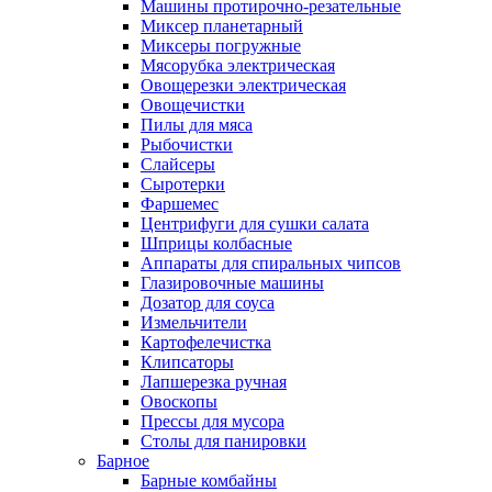
Машины протирочно-резательные
Миксер планетарный
Миксеры погружные
Мясорубка электрическая
Овощерезки электрическая
Овощечистки
Пилы для мяса
Рыбочистки
Слайсеры
Сыротерки
Фаршемес
Центрифуги для сушки салата
Шприцы колбасные
Аппараты для спиральных чипсов
Глазировочные машины
Дозатор для соуса
Измельчители
Картофелечистка
Клипсаторы
Лапшерезка ручная
Овоскопы
Прессы для мусора
Столы для панировки
Барное
Барные комбайны