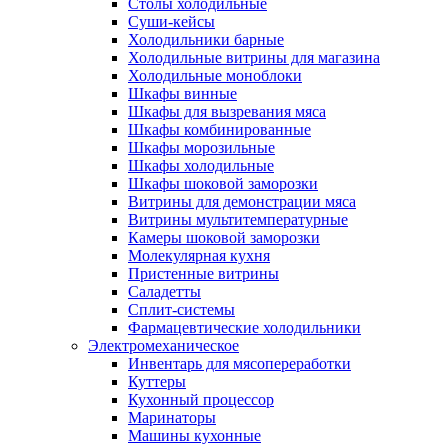
Столы холодильные
Суши-кейсы
Холодильники барные
Холодильные витрины для магазина
Холодильные моноблоки
Шкафы винные
Шкафы для вызревания мяса
Шкафы комбинированные
Шкафы морозильные
Шкафы холодильные
Шкафы шоковой заморозки
Витрины для демонстрации мяса
Витрины мультитемпературные
Камеры шоковой заморозки
Молекулярная кухня
Пристенные витрины
Саладетты
Сплит-системы
Фармацевтические холодильники
Электромеханическое
Инвентарь для мясопереработки
Куттеры
Кухонный процессор
Маринаторы
Машины кухонные