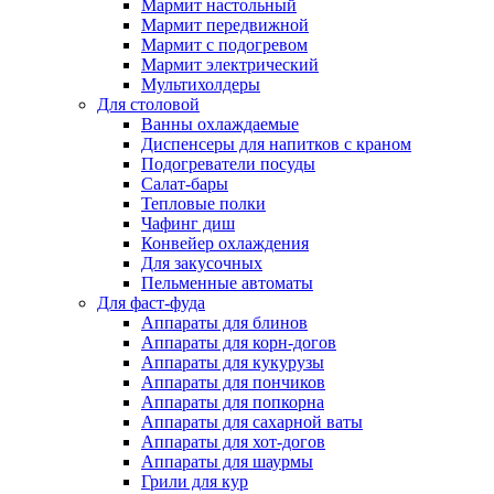
Мармит настольный
Мармит передвижной
Мармит с подогревом
Мармит электрический
Мультихолдеры
Для столовой
Ванны охлаждаемые
Диспенсеры для напитков с краном
Подогреватели посуды
Салат-бары
Тепловые полки
Чафинг диш
Конвейер охлаждения
Для закусочных
Пельменные автоматы
Для фаст-фуда
Аппараты для блинов
Аппараты для корн-догов
Аппараты для кукурузы
Аппараты для пончиков
Аппараты для попкорна
Аппараты для сахарной ваты
Аппараты для хот-догов
Аппараты для шаурмы
Грили для кур