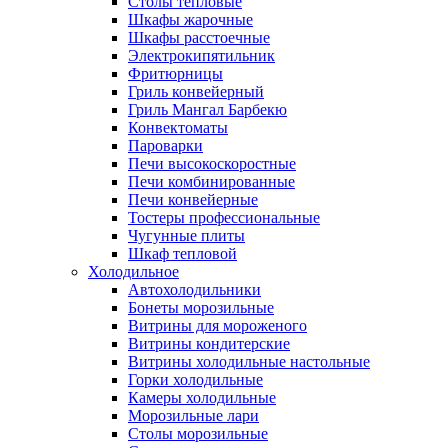
Столы тепловые
Шкафы жарочные
Шкафы расстоечные
Электрокипятильник
Фритюрницы
Гриль конвейерный
Гриль Мангал Барбекю
Конвектоматы
Пароварки
Печи высокоскоростные
Печи комбинированные
Печи конвейерные
Тостеры профессиональные
Чугунные плиты
Шкаф тепловой
Холодильное
Автохолодильники
Бонеты морозильные
Витрины для мороженого
Витрины кондитерские
Витрины холодильные настольные
Горки холодильные
Камеры холодильные
Морозильные лари
Столы морозильные