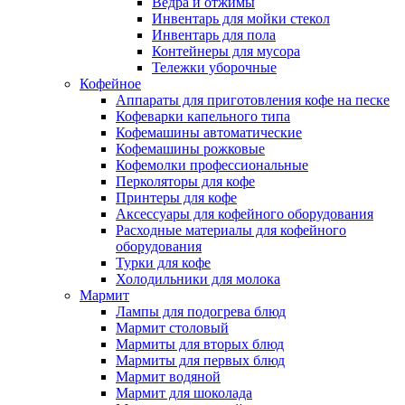
Ведра и отжимы
Инвентарь для мойки стекол
Инвентарь для пола
Контейнеры для мусора
Тележки уборочные
Кофейное
Аппараты для приготовления кофе на песке
Кофеварки капельного типа
Кофемашины автоматические
Кофемашины рожковые
Кофемолки профессиональные
Перколяторы для кофе
Принтеры для кофе
Аксессуары для кофейного оборудования
Расходные материалы для кофейного
оборудования
Турки для кофе
Холодильники для молока
Мармит
Лампы для подогрева блюд
Мармит столовый
Мармиты для вторых блюд
Мармиты для первых блюд
Мармит водяной
Мармит для шоколада