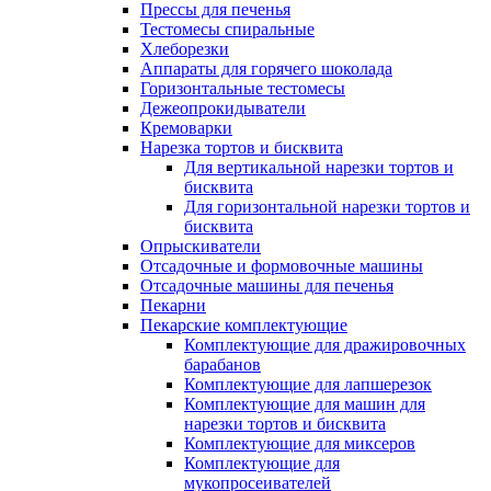
Прессы для печенья
Тестомесы спиральные
Хлеборезки
Аппараты для горячего шоколада
Горизонтальные тестомесы
Дежеопрокидыватели
Кремоварки
Нарезка тортов и бисквита
Для вертикальной нарезки тортов и
бисквита
Для горизонтальной нарезки тортов и
бисквита
Опрыскиватели
Отсадочные и формовочные машины
Отсадочные машины для печенья
Пекарни
Пекарские комплектующие
Комплектующие для дражировочных
барабанов
Комплектующие для лапшерезок
Комплектующие для машин для
нарезки тортов и бисквита
Комплектующие для миксеров
Комплектующие для
мукопросеивателей