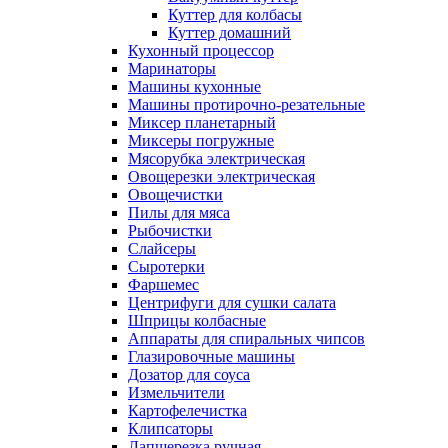
Куттер для колбасы
Куттер домашний
Кухонный процессор
Маринаторы
Машины кухонные
Машины протирочно-резательные
Миксер планетарный
Миксеры погружные
Мясорубка электрическая
Овощерезки электрическая
Овощечистки
Пилы для мяса
Рыбочистки
Слайсеры
Сыротерки
Фаршемес
Центрифуги для сушки салата
Шприцы колбасные
Аппараты для спиральных чипсов
Глазировочные машины
Дозатор для соуса
Измельчители
Картофелечистка
Клипсаторы
Лапшерезка ручная