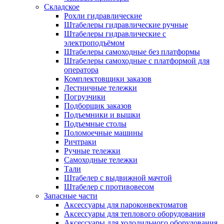
Складское
Рохли гидравлические
Штабелеры гидравлические ручные
Штабелеры гидравлические с
электроподъёмом
Штабелеры самоходные без платформы
Штабелеры самоходные с платформой для
оператора
Комплектовщики заказов
Лестничные тележки
Погрузчики
Подборщик заказов
Подъемники и вышки
Подъемные столы
Поломоечные машины
Ричтраки
Ручные тележки
Самоходные тележки
Тали
Штабелер с выдвижной мачтой
Штабелер с противовесом
Запасные части
Аксессуары для пароконвектоматов
Аксессуары для теплового оборудования
Аксессуары для холодильного оборудования