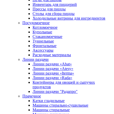
Инвентарь для пиццерий
Прессы для пиццы
Столы для сбора пиццы
Холодильные витрины для ингредиентов
Посудомоечное
Котломоечное
Купольные
Стаканомоечные
Туннельные
Фронтальные
Аксессуары
Расходные материалы
Линии раздачи
Линии раздачи «Abat»
Линии раздачи «Atesy»
Линии раздачи «Iterma»
Линии раздачи «Rada»
Контейнеры для овощей и сыпучих
продуктов
Линии раздачи "Радапро"
Прачечное
Катки гладильные
Машины стирально-сушильные
Машины стиральные