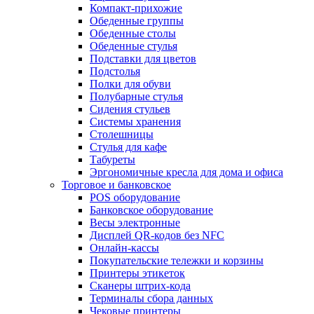
Компакт-прихожие
Обеденные группы
Обеденные столы
Обеденные стулья
Подставки для цветов
Подстолья
Полки для обуви
Полубарные стулья
Сидения стульев
Системы хранения
Столешницы
Стулья для кафе
Табуреты
Эргономичные кресла для дома и офиса
Торговое и банковское
POS оборудование
Банковское оборудование
Весы электронные
Дисплей QR-кодов без NFC
Онлайн-кассы
Покупательские тележки и корзины
Принтеры этикеток
Сканеры штрих-кода
Терминалы сбора данных
Чековые принтеры