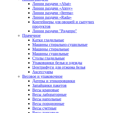
Линии раздачи «Abat»
Линии раздачи «Atesy»
Линии раздачи «Iterma»
Линии раздачи «Rada»
Контейнеры для овощей и сыпучих
продуктов
Линии раздачи "Радапро"
Прачечное
Катки гладильные
Машины стирально-сушильные
Машины стиральные
Машины сушильные
Столы гладильные
Упаковщики белья и одежды
Центрифуги для отжима белья
Аксессуары
Весовое и упаковочное
Датеры и этикировщики
Запайщики пакетов
Весы крановые
Весы лабораторные
Весы напольные
Весы порционные
Весы счетные
Весы торговые