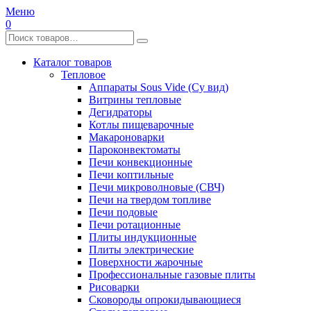
Меню
0
Каталог товаров
Тепловое
Аппараты Sous Vide (Су вид)
Витрины тепловые
Дегидраторы
Котлы пищеварочные
Макароноварки
Пароконвектоматы
Печи конвекционные
Печи коптильные
Печи микроволновые (СВЧ)
Печи на твердом топливе
Печи подовые
Печи ротационные
Плиты индукционные
Плиты электрические
Поверхности жарочные
Профессиональные газовые плиты
Рисоварки
Сковороды опрокидывающиеся