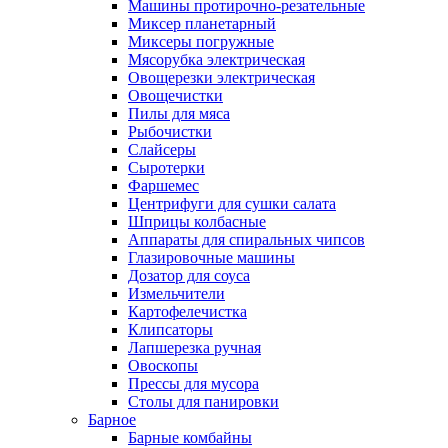
Машины протирочно-резательные
Миксер планетарный
Миксеры погружные
Мясорубка электрическая
Овощерезки электрическая
Овощечистки
Пилы для мяса
Рыбочистки
Слайсеры
Сыротерки
Фаршемес
Центрифуги для сушки салата
Шприцы колбасные
Аппараты для спиральных чипсов
Глазировочные машины
Дозатор для соуса
Измельчители
Картофелечистка
Клипсаторы
Лапшерезка ручная
Овоскопы
Прессы для мусора
Столы для панировки
Барное
Барные комбайны