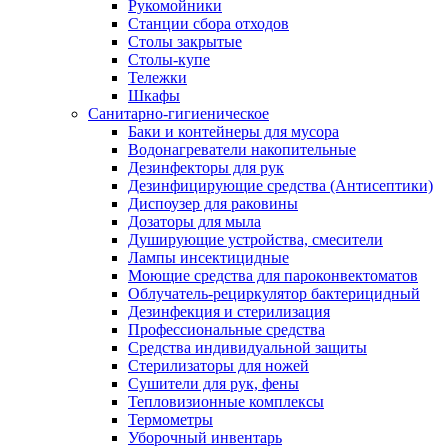
Рукомойники
Станции сбора отходов
Столы закрытые
Столы-купе
Тележки
Шкафы
Санитарно-гигиеническое
Баки и контейнеры для мусора
Водонагреватели накопительные
Дезинфекторы для рук
Дезинфицирующие средства (Антисептики)
Диспоузер для раковины
Дозаторы для мыла
Душирующие устройства, смесители
Лампы инсектицидные
Моющие средства для пароконвектоматов
Облучатель-рециркулятор бактерицидный
Дезинфекция и стерилизация
Профессиональные средства
Средства индивидуальной защиты
Стерилизаторы для ножей
Сушители для рук, фены
Тепловизионные комплексы
Термометры
Уборочный инвентарь