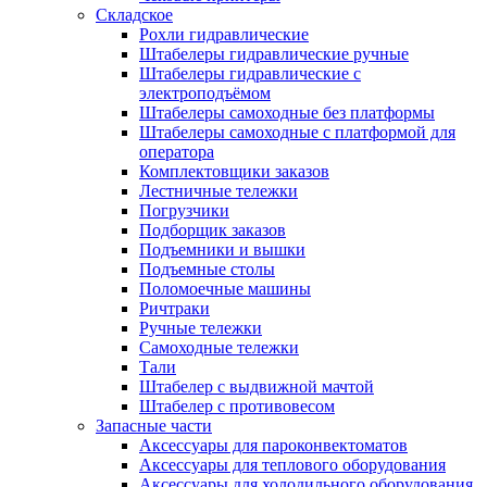
Складское
Рохли гидравлические
Штабелеры гидравлические ручные
Штабелеры гидравлические с
электроподъёмом
Штабелеры самоходные без платформы
Штабелеры самоходные с платформой для
оператора
Комплектовщики заказов
Лестничные тележки
Погрузчики
Подборщик заказов
Подъемники и вышки
Подъемные столы
Поломоечные машины
Ричтраки
Ручные тележки
Самоходные тележки
Тали
Штабелер с выдвижной мачтой
Штабелер с противовесом
Запасные части
Аксессуары для пароконвектоматов
Аксессуары для теплового оборудования
Аксессуары для холодильного оборудования