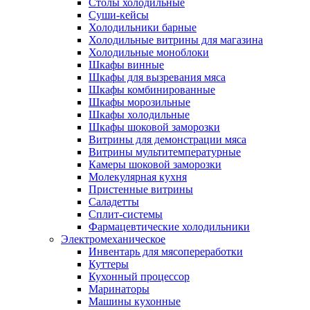
Столы холодильные
Суши-кейсы
Холодильники барные
Холодильные витрины для магазина
Холодильные моноблоки
Шкафы винные
Шкафы для вызревания мяса
Шкафы комбинированные
Шкафы морозильные
Шкафы холодильные
Шкафы шоковой заморозки
Витрины для демонстрации мяса
Витрины мультитемпературные
Камеры шоковой заморозки
Молекулярная кухня
Пристенные витрины
Саладетты
Сплит-системы
Фармацевтические холодильники
Электромеханическое
Инвентарь для мясопереработки
Куттеры
Кухонный процессор
Маринаторы
Машины кухонные