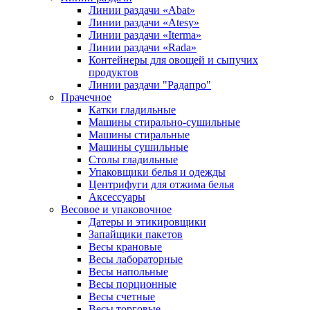
Линии раздачи «Abat»
Линии раздачи «Atesy»
Линии раздачи «Iterma»
Линии раздачи «Rada»
Контейнеры для овощей и сыпучих
продуктов
Линии раздачи "Радапро"
Прачечное
Катки гладильные
Машины стирально-сушильные
Машины стиральные
Машины сушильные
Столы гладильные
Упаковщики белья и одежды
Центрифуги для отжима белья
Аксессуары
Весовое и упаковочное
Датеры и этикировщики
Запайщики пакетов
Весы крановые
Весы лабораторные
Весы напольные
Весы порционные
Весы счетные
Весы торговые