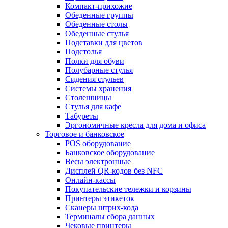
Компакт-прихожие
Обеденные группы
Обеденные столы
Обеденные стулья
Подставки для цветов
Подстолья
Полки для обуви
Полубарные стулья
Сидения стульев
Системы хранения
Столешницы
Стулья для кафе
Табуреты
Эргономичные кресла для дома и офиса
Торговое и банковское
POS оборудование
Банковское оборудование
Весы электронные
Дисплей QR-кодов без NFC
Онлайн-кассы
Покупательские тележки и корзины
Принтеры этикеток
Сканеры штрих-кода
Терминалы сбора данных
Чековые принтеры