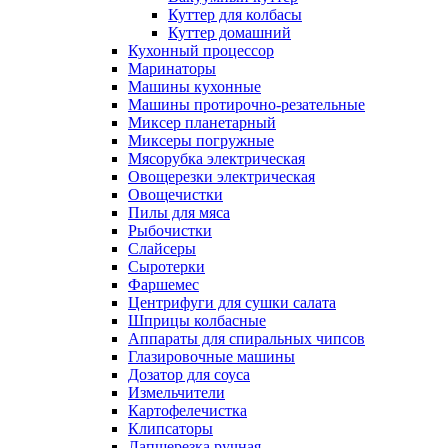
Куттер для колбасы
Куттер домашний
Кухонный процессор
Маринаторы
Машины кухонные
Машины протирочно-резательные
Миксер планетарный
Миксеры погружные
Мясорубка электрическая
Овощерезки электрическая
Овощечистки
Пилы для мяса
Рыбочистки
Слайсеры
Сыротерки
Фаршемес
Центрифуги для сушки салата
Шприцы колбасные
Аппараты для спиральных чипсов
Глазировочные машины
Дозатор для соуса
Измельчители
Картофелечистка
Клипсаторы
Лапшерезка ручная