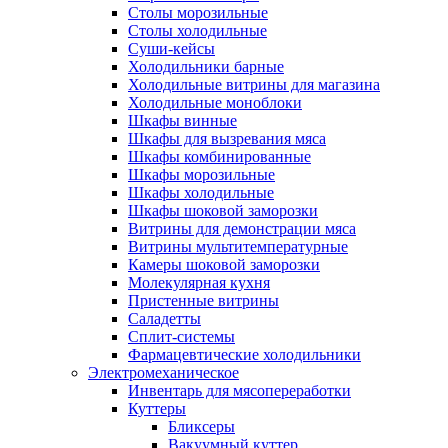
Столы морозильные
Столы холодильные
Суши-кейсы
Холодильники барные
Холодильные витрины для магазина
Холодильные моноблоки
Шкафы винные
Шкафы для вызревания мяса
Шкафы комбинированные
Шкафы морозильные
Шкафы холодильные
Шкафы шоковой заморозки
Витрины для демонстрации мяса
Витрины мультитемпературные
Камеры шоковой заморозки
Молекулярная кухня
Пристенные витрины
Саладетты
Сплит-системы
Фармацевтические холодильники
Электромеханическое
Инвентарь для мясопереработки
Куттеры
Бликсеры
Вакуумный куттер