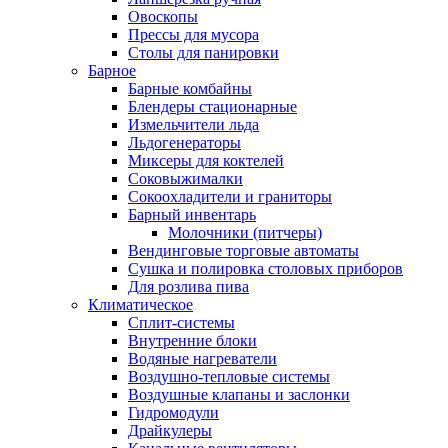
Овоскопы
Прессы для мусора
Столы для панировки
Барное
Барные комбайны
Блендеры стационарные
Измельчители льда
Льдогенераторы
Миксеры для коктелей
Соковыжималки
Сокоохладители и граниторы
Барный инвентарь
Молочники (питчеры)
Вендинговые торговые автоматы
Сушка и полировка столовых приборов
Для розлива пива
Климатическое
Сплит-системы
Внутренние блоки
Водяные нагреватели
Воздушно-тепловые системы
Воздушные клапаны и заслонки
Гидромодули
Драйкулеры