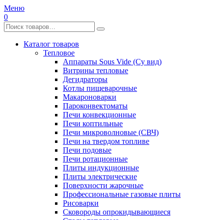
Меню
0
Каталог товаров
Тепловое
Аппараты Sous Vide (Су вид)
Витрины тепловые
Дегидраторы
Котлы пищеварочные
Макароноварки
Пароконвектоматы
Печи конвекционные
Печи коптильные
Печи микроволновые (СВЧ)
Печи на твердом топливе
Печи подовые
Печи ротационные
Плиты индукционные
Плиты электрические
Поверхности жарочные
Профессиональные газовые плиты
Рисоварки
Сковороды опрокидывающиеся