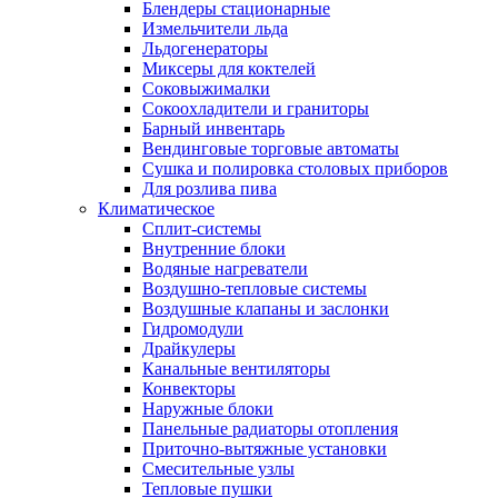
Блендеры стационарные
Измельчители льда
Льдогенераторы
Миксеры для коктелей
Соковыжималки
Сокоохладители и граниторы
Барный инвентарь
Вендинговые торговые автоматы
Сушка и полировка столовых приборов
Для розлива пива
Климатическое
Сплит-системы
Внутренние блоки
Водяные нагреватели
Воздушно-тепловые системы
Воздушные клапаны и заслонки
Гидромодули
Драйкулеры
Канальные вентиляторы
Конвекторы
Наружные блоки
Панельные радиаторы отопления
Приточно-вытяжные установки
Смесительные узлы
Тепловые пушки