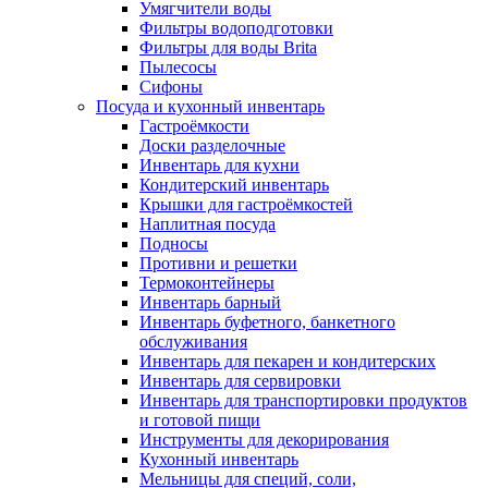
Умягчители воды
Фильтры водоподготовки
Фильтры для воды Brita
Пылесосы
Сифоны
Посуда и кухонный инвентарь
Гастроёмкости
Доски разделочные
Инвентарь для кухни
Кондитерский инвентарь
Крышки для гастроёмкостей
Наплитная посуда
Подносы
Противни и решетки
Термоконтейнеры
Инвентарь барный
Инвентарь буфетного, банкетного
обслуживания
Инвентарь для пекарен и кондитерских
Инвентарь для сервировки
Инвентарь для транспортировки продуктов
и готовой пищи
Инструменты для декорирования
Кухонный инвентарь
Мельницы для специй, соли,