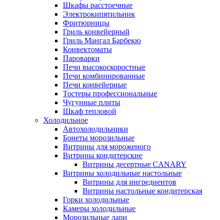
Шкафы расстоечные
Электрокипятильник
Фритюрницы
Гриль конвейерный
Гриль Мангал Барбекю
Конвектоматы
Пароварки
Печи высокоскоростные
Печи комбинированные
Печи конвейерные
Тостеры профессиональные
Чугунные плиты
Шкаф тепловой
Холодильное
Автохолодильники
Бонеты морозильные
Витрины для мороженого
Витрины кондитерские
Витрины десертные CANARY
Витрины холодильные настольные
Витрины для ингредиентов
Витрины настольные кондитерская
Горки холодильные
Камеры холодильные
Морозильные лари