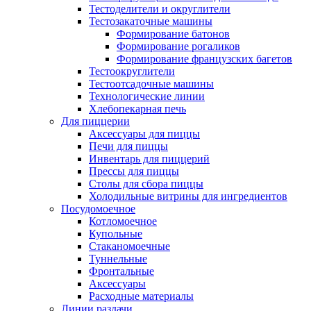
Тестоделители и округлители
Тестозакаточные машины
Формирование батонов
Формирование рогаликов
Формирование французских багетов
Тестоокруглители
Тестоотсадочные машины
Технологические линии
Хлебопекарная печь
Для пиццерии
Аксессуары для пиццы
Печи для пиццы
Инвентарь для пиццерий
Прессы для пиццы
Столы для сбора пиццы
Холодильные витрины для ингредиентов
Посудомоечное
Котломоечное
Купольные
Стаканомоечные
Туннельные
Фронтальные
Аксессуары
Расходные материалы
Линии раздачи