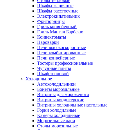
Столы тепловые
Шкафы жарочные
Шкафы расстоечные
Электрокипятильник
Фритюрницы
Гриль конвейерный
Гриль Мангал Барбекю
Конвектоматы
Пароварки
Печи высокоскоростные
Печи комбинированные
Печи конвейерные
Тостеры профессиональные
Чугунные плиты
Шкаф тепловой
Холодильное
Автохолодильники
Бонеты морозильные
Витрины для мороженого
Витрины кондитерские
Витрины холодильные настольные
Горки холодильные
Камеры холодильные
Морозильные лари
Столы морозильные