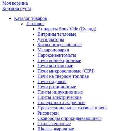
Моя корзина
Корзина пуста
Каталог товаров
Тепловое
Аппараты Sous Vide (Су вид)
Витрины тепловые
Дегидраторы
Котлы пищеварочные
Макароноварки
Пароконвектоматы
Печи конвекционные
Печи коптильные
Печи микроволновые (СВЧ)
Печи на твердом топливе
Печи подовые
Печи ротационные
Плиты индукционные
Плиты электрические
Поверхности жарочные
Профессиональные газовые плиты
Рисоварки
Сковороды опрокидывающиеся
Столы тепловые
Шкафы жарочные