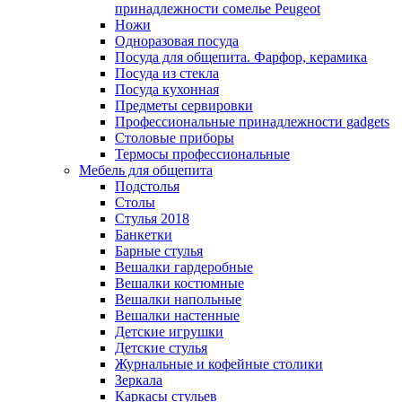
принадлежности сомелье Peugeot
Ножи
Одноразовая посуда
Посуда для общепита. Фарфор, керамика
Посуда из стекла
Посуда кухонная
Предметы сервировки
Профессиональные принадлежности gadgets
Столовые приборы
Термосы профессиональные
Мебель для общепита
Подстолья
Столы
Стулья 2018
Банкетки
Барные стулья
Вешалки гардеробные
Вешалки костюмные
Вешалки напольные
Вешалки настенные
Детские игрушки
Детские стулья
Журнальные и кофейные столики
Зеркала
Каркасы стульев