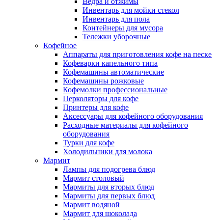
Ведра и отжимы
Инвентарь для мойки стекол
Инвентарь для пола
Контейнеры для мусора
Тележки уборочные
Кофейное
Аппараты для приготовления кофе на песке
Кофеварки капельного типа
Кофемашины автоматические
Кофемашины рожковые
Кофемолки профессиональные
Перколяторы для кофе
Принтеры для кофе
Аксессуары для кофейного оборудования
Расходные материалы для кофейного
оборудования
Турки для кофе
Холодильники для молока
Мармит
Лампы для подогрева блюд
Мармит столовый
Мармиты для вторых блюд
Мармиты для первых блюд
Мармит водяной
Мармит для шоколада