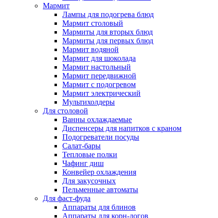
Мармит
Лампы для подогрева блюд
Мармит столовый
Мармиты для вторых блюд
Мармиты для первых блюд
Мармит водяной
Мармит для шоколада
Мармит настольный
Мармит передвижной
Мармит с подогревом
Мармит электрический
Мультихолдеры
Для столовой
Ванны охлаждаемые
Диспенсеры для напитков с краном
Подогреватели посуды
Салат-бары
Тепловые полки
Чафинг диш
Конвейер охлаждения
Для закусочных
Пельменные автоматы
Для фаст-фуда
Аппараты для блинов
Аппараты для корн-догов