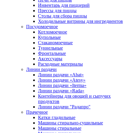
Инвентарь для пиццерий
Прессы для пиццы
Столы для сбора пиццы
Холодильные витрины для ингредиентов
Посудомоечное
Котломоечное
Купольные
Стаканомоечные
Туннельные
Фронтальные
Аксессуары
Расходные материалы
Линии раздачи
Линии раздачи «Abat»
Линии раздачи «Atesy»
Линии раздачи «Iterma»
Линии раздачи «Rada»
Контейнеры для овощей и сыпучих
продуктов
Линии раздачи "Радапро"
Прачечное
Катки гладильные
Машины стирально-сушильные
Машины стиральные