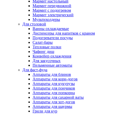
Мармит настольный
Мармит передвижной
Мармит с подогревом
Мармит электрический
Мультихолдеры
Для столовой
Ванны охлаждаемые
Диспенсеры для напитков с краном
Подогреватели посуды
Салат-бары
Тепловые полки
Чафинг диш
Конвейер охлаждения
Для закусочных
Пельменные автоматы
Для фаст-фуда
Аппараты для блинов
Аппараты для корн-догов
Аппараты для кукурузы
Аппараты для пончиков
Аппараты для попкорна
Аппараты для сахарной ваты
Аппараты для хот-догов
Аппараты для шаурмы
Грили для кур