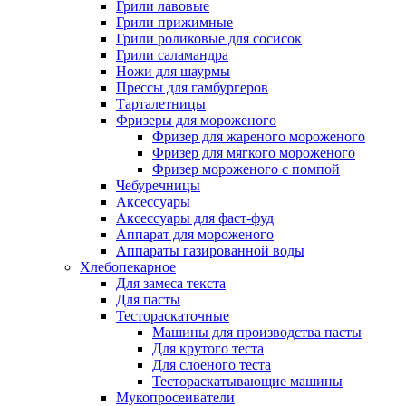
Грили лавовые
Грили прижимные
Грили роликовые для сосисок
Грили саламандра
Ножи для шаурмы
Прессы для гамбургеров
Тарталетницы
Фризеры для мороженого
Фризер для жареного мороженого
Фризер для мягкого мороженого
Фризер мороженого с помпой
Чебуречницы
Аксессуары
Аксессуары для фаст-фуд
Аппарат для мороженого
Аппараты газированной воды
Хлебопекарное
Для замеса текста
Для пасты
Тестораскаточные
Машины для производства пасты
Для крутого теста
Для слоеного теста
Тестораскатывающие машины
Мукопросеиватели