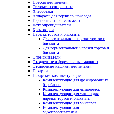
Прессы для печенья
Тестомесы спиральные
Хлеборезки
Аппараты для горячего шоколада
Горизонтальные тестомесы
Дежеопрокидыватели
Кремоварки
Нарезка тортов и бисквита
Для вертикальной нарезки тортов и
бисквита
Для горизонтальной нарезки тортов и
бисквита
Опрыскиватели
Отсадочные и формовочные машины
Отсадочные машины для печенья
Пекарни
Пекарские комплектующие
Комплектующие для дражировочных
барабанов
Комплектующие для лапшерезок
Комплектующие для машин для
нарезки тортов и бисквита
Комплектующие для миксеров
Комплектующие для
мукопросеивателей