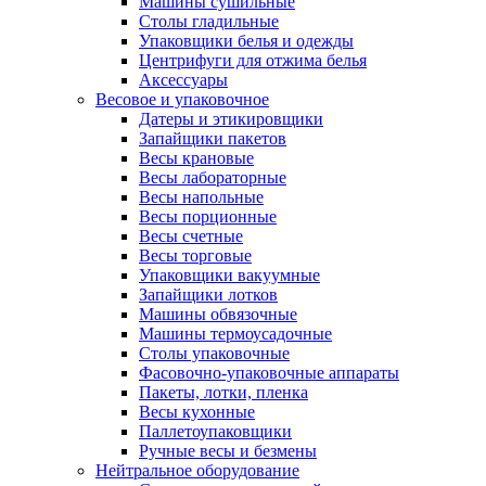
Машины сушильные
Столы гладильные
Упаковщики белья и одежды
Центрифуги для отжима белья
Аксессуары
Весовое и упаковочное
Датеры и этикировщики
Запайщики пакетов
Весы крановые
Весы лабораторные
Весы напольные
Весы порционные
Весы счетные
Весы торговые
Упаковщики вакуумные
Запайщики лотков
Машины обвязочные
Машины термоусадочные
Столы упаковочные
Фасовочно-упаковочные аппараты
Пакеты, лотки, пленка
Весы кухонные
Паллетоупаковщики
Ручные весы и безмены
Нейтральное оборудование