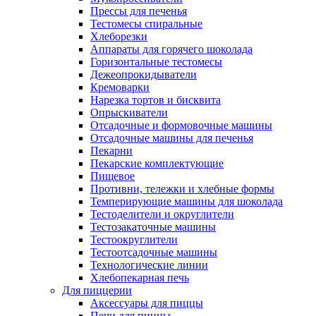
Прессы для печенья
Тестомесы спиральные
Хлеборезки
Аппараты для горячего шоколада
Горизонтальные тестомесы
Дежеопрокидыватели
Кремоварки
Нарезка тортов и бисквита
Опрыскиватели
Отсадочные и формовочные машины
Отсадочные машины для печенья
Пекарни
Пекарские комплектующие
Пищевое
Противни, тележки и хлебные формы
Темперирующие машины для шоколада
Тестоделители и округлители
Тестозакаточные машины
Тестоокруглители
Тестоотсадочные машины
Технологические линии
Хлебопекарная печь
Для пиццерии
Аксессуары для пиццы
Печи для пиццы