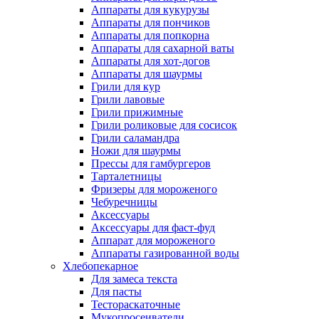
Аппараты для кукурузы
Аппараты для пончиков
Аппараты для попкорна
Аппараты для сахарной ваты
Аппараты для хот-догов
Аппараты для шаурмы
Грили для кур
Грили лавовые
Грили прижимные
Грили роликовые для сосисок
Грили саламандра
Ножи для шаурмы
Прессы для гамбургеров
Тарталетницы
Фризеры для мороженого
Чебуречницы
Аксессуары
Аксессуары для фаст-фуд
Аппарат для мороженого
Аппараты газированной воды
Хлебопекарное
Для замеса текста
Для пасты
Тестораскаточные
Мукопросеиватели