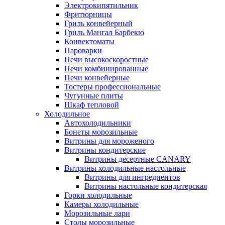
Электрокипятильник
Фритюрницы
Гриль конвейерный
Гриль Мангал Барбекю
Конвектоматы
Пароварки
Печи высокоскоростные
Печи комбинированные
Печи конвейерные
Тостеры профессиональные
Чугунные плиты
Шкаф тепловой
Холодильное
Автохолодильники
Бонеты морозильные
Витрины для мороженого
Витрины кондитерские
Витрины десертные CANARY
Витрины холодильные настольные
Витрины для ингредиентов
Витрины настольные кондитерская
Горки холодильные
Камеры холодильные
Морозильные лари
Столы морозильные