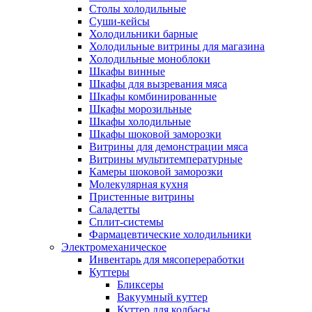
Столы холодильные
Суши-кейсы
Холодильники барные
Холодильные витрины для магазина
Холодильные моноблоки
Шкафы винные
Шкафы для вызревания мяса
Шкафы комбинированные
Шкафы морозильные
Шкафы холодильные
Шкафы шоковой заморозки
Витрины для демонстрации мяса
Витрины мультитемпературные
Камеры шоковой заморозки
Молекулярная кухня
Пристенные витрины
Саладетты
Сплит-системы
Фармацевтические холодильники
Электромеханическое
Инвентарь для мясопереработки
Куттеры
Бликсеры
Вакуумный куттер
Куттер для колбасы