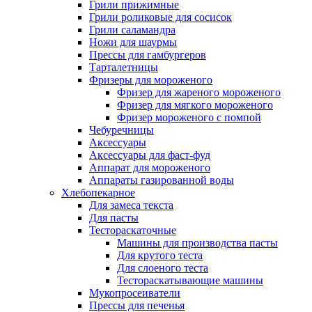
Грили прижимные
Грили роликовые для сосисок
Грили саламандра
Ножи для шаурмы
Прессы для гамбургеров
Тарталетницы
Фризеры для мороженого
Фризер для жареного мороженого
Фризер для мягкого мороженого
Фризер мороженого с помпой
Чебуречницы
Аксессуары
Аксессуары для фаст-фуд
Аппарат для мороженого
Аппараты газированной воды
Хлебопекарное
Для замеса текста
Для пасты
Тестораскаточные
Машины для производства пасты
Для крутого теста
Для слоеного теста
Тестораскатывающие машины
Мукопросеиватели
Прессы для печенья