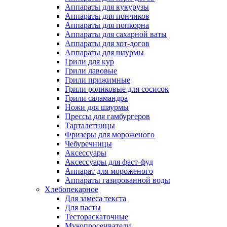
Аппараты для кукурузы
Аппараты для пончиков
Аппараты для попкорна
Аппараты для сахарной ваты
Аппараты для хот-догов
Аппараты для шаурмы
Грили для кур
Грили лавовые
Грили прижимные
Грили роликовые для сосисок
Грили саламандра
Ножи для шаурмы
Прессы для гамбургеров
Тарталетницы
Фризеры для мороженого
Чебуречницы
Аксессуары
Аксессуары для фаст-фуд
Аппарат для мороженого
Аппараты газированной воды
Хлебопекарное
Для замеса текста
Для пасты
Тестораскаточные
Мукопросеиватели