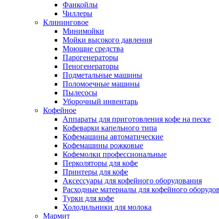
Фанкойлы
Чиллеры
Клининговое
Минимойки
Мойки высокого давления
Моющие средства
Парогенераторы
Пеногенераторы
Подметальные машины
Поломоечные машины
Пылесосы
Уборочный инвентарь
Кофейное
Аппараты для приготовления кофе на песке
Кофеварки капельного типа
Кофемашины автоматические
Кофемашины рожковые
Кофемолки профессиональные
Перколяторы для кофе
Принтеры для кофе
Аксессуары для кофейного оборудования
Расходные материалы для кофейного оборудо
Турки для кофе
Холодильники для молока
Мармит