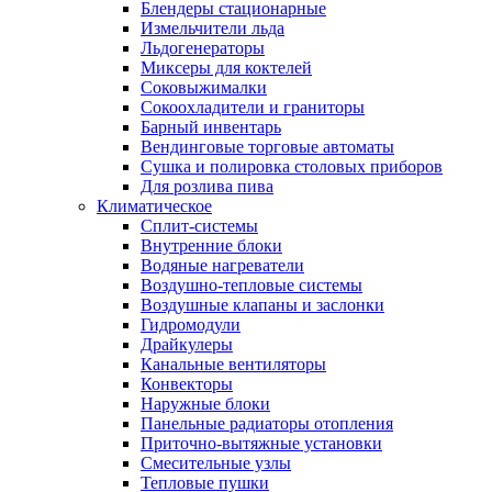
Блендеры стационарные
Измельчители льда
Льдогенераторы
Миксеры для коктелей
Соковыжималки
Сокоохладители и граниторы
Барный инвентарь
Вендинговые торговые автоматы
Сушка и полировка столовых приборов
Для розлива пива
Климатическое
Сплит-системы
Внутренние блоки
Водяные нагреватели
Воздушно-тепловые системы
Воздушные клапаны и заслонки
Гидромодули
Драйкулеры
Канальные вентиляторы
Конвекторы
Наружные блоки
Панельные радиаторы отопления
Приточно-вытяжные установки
Смесительные узлы
Тепловые пушки