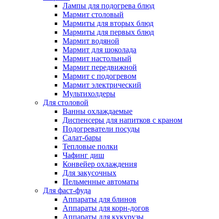
Лампы для подогрева блюд
Мармит столовый
Мармиты для вторых блюд
Мармиты для первых блюд
Мармит водяной
Мармит для шоколада
Мармит настольный
Мармит передвижной
Мармит с подогревом
Мармит электрический
Мультихолдеры
Для столовой
Ванны охлаждаемые
Диспенсеры для напитков с краном
Подогреватели посуды
Салат-бары
Тепловые полки
Чафинг диш
Конвейер охлаждения
Для закусочных
Пельменные автоматы
Для фаст-фуда
Аппараты для блинов
Аппараты для корн-догов
Аппараты для кукурузы