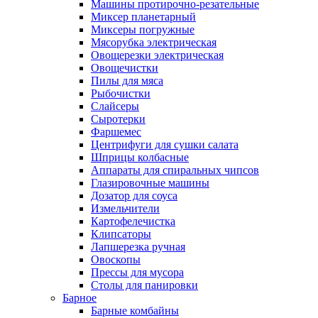
Машины протирочно-резательные
Миксер планетарный
Миксеры погружные
Мясорубка электрическая
Овощерезки электрическая
Овощечистки
Пилы для мяса
Рыбочистки
Слайсеры
Сыротерки
Фаршемес
Центрифуги для сушки салата
Шприцы колбасные
Аппараты для спиральных чипсов
Глазировочные машины
Дозатор для соуса
Измельчители
Картофелечистка
Клипсаторы
Лапшерезка ручная
Овоскопы
Прессы для мусора
Столы для панировки
Барное
Барные комбайны