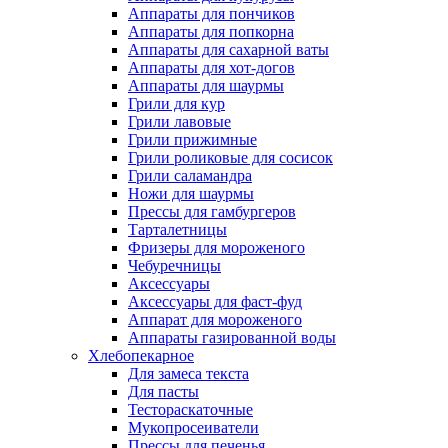
Аппараты для пончиков
Аппараты для попкорна
Аппараты для сахарной ваты
Аппараты для хот-догов
Аппараты для шаурмы
Грили для кур
Грили лавовые
Грили прижимные
Грили роликовые для сосисок
Грили саламандра
Ножи для шаурмы
Прессы для гамбургеров
Тарталетницы
Фризеры для мороженого
Чебуречницы
Аксессуары
Аксессуары для фаст-фуд
Аппарат для мороженого
Аппараты газированной воды
Хлебопекарное
Для замеса текста
Для пасты
Тестораскаточные
Мукопросеиватели
Прессы для печенья