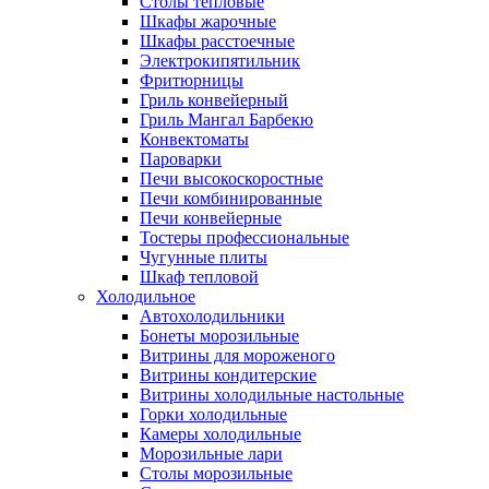
Столы тепловые
Шкафы жарочные
Шкафы расстоечные
Электрокипятильник
Фритюрницы
Гриль конвейерный
Гриль Мангал Барбекю
Конвектоматы
Пароварки
Печи высокоскоростные
Печи комбинированные
Печи конвейерные
Тостеры профессиональные
Чугунные плиты
Шкаф тепловой
Холодильное
Автохолодильники
Бонеты морозильные
Витрины для мороженого
Витрины кондитерские
Витрины холодильные настольные
Горки холодильные
Камеры холодильные
Морозильные лари
Столы морозильные