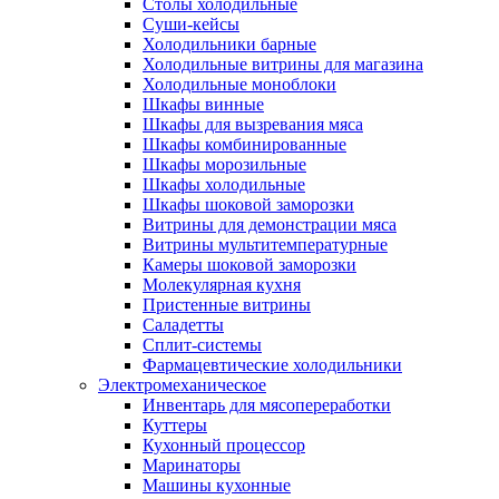
Столы холодильные
Суши-кейсы
Холодильники барные
Холодильные витрины для магазина
Холодильные моноблоки
Шкафы винные
Шкафы для вызревания мяса
Шкафы комбинированные
Шкафы морозильные
Шкафы холодильные
Шкафы шоковой заморозки
Витрины для демонстрации мяса
Витрины мультитемпературные
Камеры шоковой заморозки
Молекулярная кухня
Пристенные витрины
Саладетты
Сплит-системы
Фармацевтические холодильники
Электромеханическое
Инвентарь для мясопереработки
Куттеры
Кухонный процессор
Маринаторы
Машины кухонные