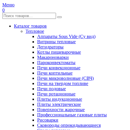
Меню
0
Каталог товаров
Тепловое
Аппараты Sous Vide (Су вид)
Витрины тепловые
Дегидраторы
Котлы пищеварочные
Макароноварки
Пароконвектоматы
Печи конвекционные
Печи коптильные
Печи микроволновые (СВЧ)
Печи на твердом топливе
Печи подовые
Печи ротационные
Плиты индукционные
Плиты электрические
Поверхности жарочные
Профессиональные газовые плиты
Рисоварки
Сковороды опрокидывающиеся