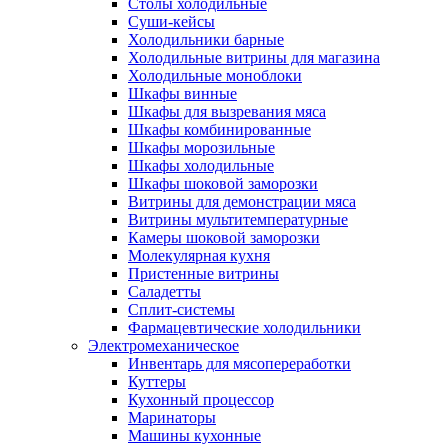
Столы холодильные
Суши-кейсы
Холодильники барные
Холодильные витрины для магазина
Холодильные моноблоки
Шкафы винные
Шкафы для вызревания мяса
Шкафы комбинированные
Шкафы морозильные
Шкафы холодильные
Шкафы шоковой заморозки
Витрины для демонстрации мяса
Витрины мультитемпературные
Камеры шоковой заморозки
Молекулярная кухня
Пристенные витрины
Саладетты
Сплит-системы
Фармацевтические холодильники
Электромеханическое
Инвентарь для мясопереработки
Куттеры
Кухонный процессор
Маринаторы
Машины кухонные