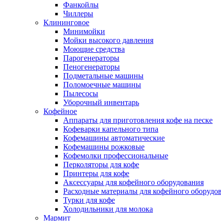
Фанкойлы
Чиллеры
Клининговое
Минимойки
Мойки высокого давления
Моющие средства
Парогенераторы
Пеногенераторы
Подметальные машины
Поломоечные машины
Пылесосы
Уборочный инвентарь
Кофейное
Аппараты для приготовления кофе на песке
Кофеварки капельного типа
Кофемашины автоматические
Кофемашины рожковые
Кофемолки профессиональные
Перколяторы для кофе
Принтеры для кофе
Аксессуары для кофейного оборудования
Расходные материалы для кофейного оборудо
Турки для кофе
Холодильники для молока
Мармит