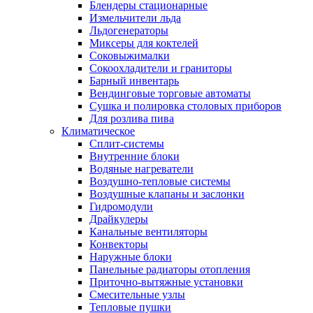
Блендеры стационарные
Измельчители льда
Льдогенераторы
Миксеры для коктелей
Соковыжималки
Сокоохладители и граниторы
Барный инвентарь
Вендинговые торговые автоматы
Сушка и полировка столовых приборов
Для розлива пива
Климатическое
Сплит-системы
Внутренние блоки
Водяные нагреватели
Воздушно-тепловые системы
Воздушные клапаны и заслонки
Гидромодули
Драйкулеры
Канальные вентиляторы
Конвекторы
Наружные блоки
Панельные радиаторы отопления
Приточно-вытяжные установки
Смесительные узлы
Тепловые пушки