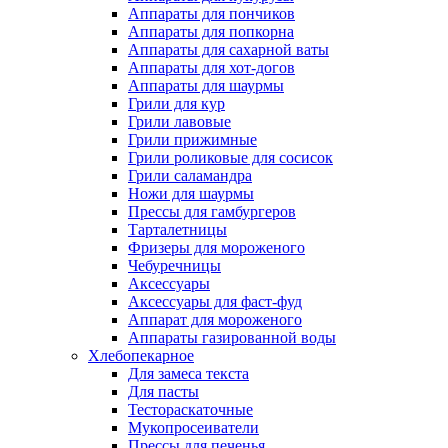
Аппараты для пончиков
Аппараты для попкорна
Аппараты для сахарной ваты
Аппараты для хот-догов
Аппараты для шаурмы
Грили для кур
Грили лавовые
Грили прижимные
Грили роликовые для сосисок
Грили саламандра
Ножи для шаурмы
Прессы для гамбургеров
Тарталетницы
Фризеры для мороженого
Чебуречницы
Аксессуары
Аксессуары для фаст-фуд
Аппарат для мороженого
Аппараты газированной воды
Хлебопекарное
Для замеса текста
Для пасты
Тестораскаточные
Мукопросеиватели
Прессы для печенья