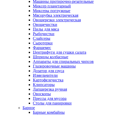
Машины протирочно-резательные
Миксер планетарный
Миксеры погружные
Мясорубка электрическая
Овощерезки электрическая
Овощечистки
Пилы для мяса
Рыбочистки
Слайсеры
Сыротерки
Фаршемес
Центрифуги для сушки салата
Шприцы колбасные
Аппараты для спиральных чипсов
Глазировочные машины
Дозатор для соуса
Измельчители
Картофелечистка
Клипсаторы
Лапшерезка ручная
Овоскопы
Прессы для мусора
Столы для панировки
Барное
Барные комбайны