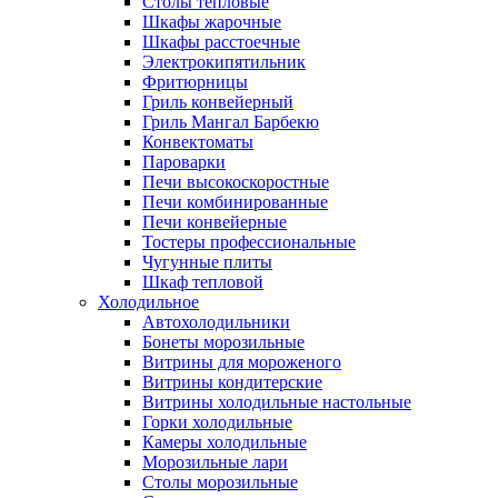
Столы тепловые
Шкафы жарочные
Шкафы расстоечные
Электрокипятильник
Фритюрницы
Гриль конвейерный
Гриль Мангал Барбекю
Конвектоматы
Пароварки
Печи высокоскоростные
Печи комбинированные
Печи конвейерные
Тостеры профессиональные
Чугунные плиты
Шкаф тепловой
Холодильное
Автохолодильники
Бонеты морозильные
Витрины для мороженого
Витрины кондитерские
Витрины холодильные настольные
Горки холодильные
Камеры холодильные
Морозильные лари
Столы морозильные