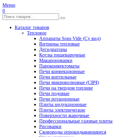
Меню
0
Каталог товаров
Тепловое
Аппараты Sous Vide (Су вид)
Витрины тепловые
Дегидраторы
Котлы пищеварочные
Макароноварки
Пароконвектоматы
Печи конвекционные
Печи коптильные
Печи микроволновые (СВЧ)
Печи на твердом топливе
Печи подовые
Печи ротационные
Плиты индукционные
Плиты электрические
Поверхности жарочные
Профессиональные газовые плиты
Рисоварки
Сковороды опрокидывающиеся