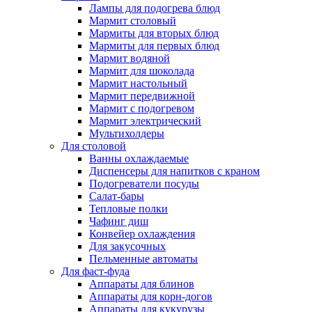
Лампы для подогрева блюд
Мармит столовый
Мармиты для вторых блюд
Мармиты для первых блюд
Мармит водяной
Мармит для шоколада
Мармит настольный
Мармит передвижной
Мармит с подогревом
Мармит электрический
Мультихолдеры
Для столовой
Ванны охлаждаемые
Диспенсеры для напитков с краном
Подогреватели посуды
Салат-бары
Тепловые полки
Чафинг диш
Конвейер охлаждения
Для закусочных
Пельменные автоматы
Для фаст-фуда
Аппараты для блинов
Аппараты для корн-догов
Аппараты для кукурузы