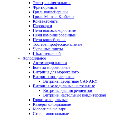
Электрокипятильник
Фритюрницы
Гриль конвейерный
Гриль Мангал Барбекю
Конвектоматы
Пароварки
Печи высокоскоростные
Печи комбинированные
Печи конвейерные
Тостеры профессиональные
Чугунные плиты
Шкаф тепловой
Холодильное
Автохолодильники
Бонеты морозильные
Витрины для мороженого
Витрины кондитерские
Витрины десертные CANARY
Витрины холодильные настольные
Витрины для ингредиентов
Витрины настольные кондитерская
Горки холодильные
Камеры холодильные
Морозильные лари
Столы морозильные