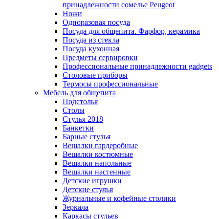
принадлежности сомелье Peugeot
Ножи
Одноразовая посуда
Посуда для общепита. Фарфор, керамика
Посуда из стекла
Посуда кухонная
Предметы сервировки
Профессиональные принадлежности gadgets
Столовые приборы
Термосы профессиональные
Мебель для общепита
Подстолья
Столы
Стулья 2018
Банкетки
Барные стулья
Вешалки гардеробные
Вешалки костюмные
Вешалки напольные
Вешалки настенные
Детские игрушки
Детские стулья
Журнальные и кофейные столики
Зеркала
Каркасы стульев