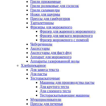
Грили прижимные
Грили роликовые для сосисок
Грили саламандра
Ножи для шаурмы
Прессы для гамбургеров
Тарталетницы
Фризеры для мороженого
Фризер для жареного мороженого
Фризер для мягкого мороженого
Фризер мороженого с помпой
Чебуречницы
Аксессуары
Аксессуары для фаст-фуд
Аппарат для мороженого
Аппараты газированной воды
Хлебопекарное
Для замеса текста
Для пасты
Тестораскаточные
Машины для производства пасты
Для крутого теста
Для слоеного теста
Тестораскатывающие машины
Мукопросеиватели
Прессы для печенья