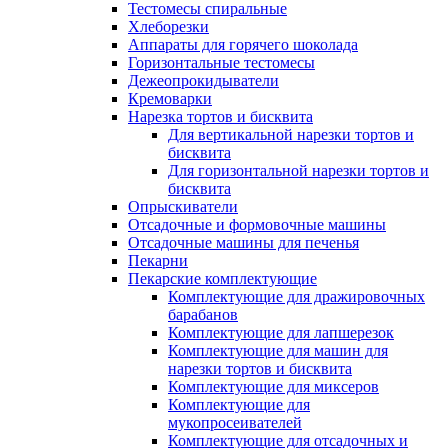
Тестомесы спиральные
Хлеборезки
Аппараты для горячего шоколада
Горизонтальные тестомесы
Дежеопрокидыватели
Кремоварки
Нарезка тортов и бисквита
Для вертикальной нарезки тортов и
бисквита
Для горизонтальной нарезки тортов и
бисквита
Опрыскиватели
Отсадочные и формовочные машины
Отсадочные машины для печенья
Пекарни
Пекарские комплектующие
Комплектующие для дражировочных
барабанов
Комплектующие для лапшерезок
Комплектующие для машин для
нарезки тортов и бисквита
Комплектующие для миксеров
Комплектующие для
мукопросеивателей
Комплектующие для отсадочных и