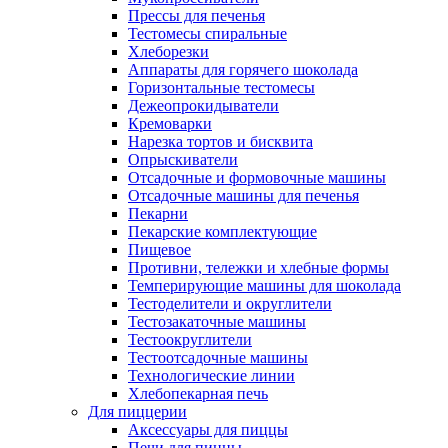
Прессы для печенья
Тестомесы спиральные
Хлеборезки
Аппараты для горячего шоколада
Горизонтальные тестомесы
Дежеопрокидыватели
Кремоварки
Нарезка тортов и бисквита
Опрыскиватели
Отсадочные и формовочные машины
Отсадочные машины для печенья
Пекарни
Пекарские комплектующие
Пищевое
Противни, тележки и хлебные формы
Темперирующие машины для шоколада
Тестоделители и округлители
Тестозакаточные машины
Тестоокруглители
Тестоотсадочные машины
Технологические линии
Хлебопекарная печь
Для пиццерии
Аксессуары для пиццы
Печи для пиццы