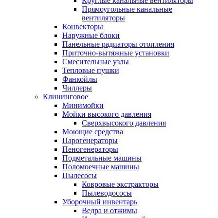
Круглые канальные вентиляторы
Прямоугольные канальные
вентиляторы
Конвекторы
Наружные блоки
Панельные радиаторы отопления
Приточно-вытяжные установки
Смесительные узлы
Тепловые пушки
Фанкойлы
Чиллеры
Клининговое
Минимойки
Мойки высокого давления
Сверхвысокого давления
Моющие средства
Парогенераторы
Пеногенераторы
Подметальные машины
Поломоечные машины
Пылесосы
Ковровые экстракторы
Пылеводососы
Уборочный инвентарь
Ведра и отжимы