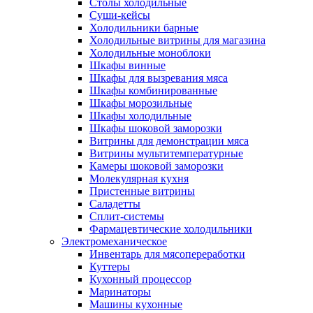
Столы холодильные
Суши-кейсы
Холодильники барные
Холодильные витрины для магазина
Холодильные моноблоки
Шкафы винные
Шкафы для вызревания мяса
Шкафы комбинированные
Шкафы морозильные
Шкафы холодильные
Шкафы шоковой заморозки
Витрины для демонстрации мяса
Витрины мультитемпературные
Камеры шоковой заморозки
Молекулярная кухня
Пристенные витрины
Саладетты
Сплит-системы
Фармацевтические холодильники
Электромеханическое
Инвентарь для мясопереработки
Куттеры
Кухонный процессор
Маринаторы
Машины кухонные