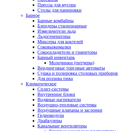
Прессы для мусора
Столы для панировки
Барное
Барные комбайны
Блендеры стационарные
Измельчители льда
Льдогенераторы
Миксеры для коктелей
Соковыжималки
Сокоохладители и граниторы
Барный инвентарь
Молочники (питчеры)
Вендинговые торговые автоматы
Сушка и полировка столовых приборов
Для розлива пива
Климатическое
Сплит-системы
Внутренние блоки
Водяные нагреватели
Воздушно-тепловые системы
Воздушные клапаны и заслонки
Гидромодули
Драйкулеры
Канальные вентиляторы