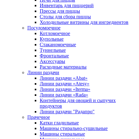
Инвентарь для пиццерий
Прессы для пиццы
Столы для сбора пиццы
Холодильные витрины для ингредиентов
Посудомоечное
Котломоечное
Купольные
Стаканомоечные
Туннельные
Фронтальные
Аксессуары
Расходные материалы
Линии раздачи
Линии раздачи «Abat»
Линии раздачи «Atesy»
Линии раздачи «Iterma»
Линии раздачи «Rada»
Контейнеры для овощей и сыпучих
продуктов
Линии раздачи "Радапро"
Прачечное
Катки гладильные
Машины стирально-сушильные
Машины стиральные