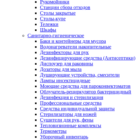
Рукомойники
Станции сбора отходов
Столы закрытые
Столы-купе
Тележки
Шкафы
Санитарно-гигиеническое
Баки и контейнеры для мусора
Водонагреватели накопительные
Дезинфекторы для рук
Дезинфицирующие средства (Антисептики)
Диспоузер для раковины
Дозаторы для мыла
Душирующие устройства, смесители
Лампы инсектицидные
Моющие средства для пароконвектоматов
Облучатель-рециркулятор бактерицидный
Дезинфекция и стерилизация
Профессиональные средства
Средства индивидуальной защиты
Стерилизаторы для ножей
Сушители для рук, фены
Тепловизионные комплексы
Термометры
Уборочный инвентарь