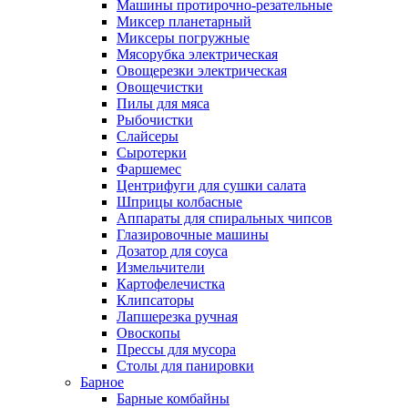
Машины протирочно-резательные
Миксер планетарный
Миксеры погружные
Мясорубка электрическая
Овощерезки электрическая
Овощечистки
Пилы для мяса
Рыбочистки
Слайсеры
Сыротерки
Фаршемес
Центрифуги для сушки салата
Шприцы колбасные
Аппараты для спиральных чипсов
Глазировочные машины
Дозатор для соуса
Измельчители
Картофелечистка
Клипсаторы
Лапшерезка ручная
Овоскопы
Прессы для мусора
Столы для панировки
Барное
Барные комбайны