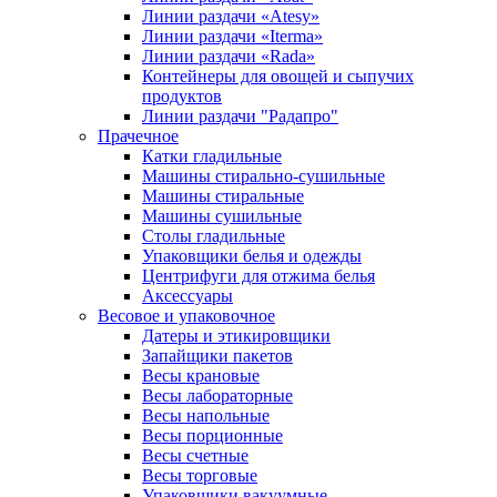
Линии раздачи «Atesy»
Линии раздачи «Iterma»
Линии раздачи «Rada»
Контейнеры для овощей и сыпучих
продуктов
Линии раздачи "Радапро"
Прачечное
Катки гладильные
Машины стирально-сушильные
Машины стиральные
Машины сушильные
Столы гладильные
Упаковщики белья и одежды
Центрифуги для отжима белья
Аксессуары
Весовое и упаковочное
Датеры и этикировщики
Запайщики пакетов
Весы крановые
Весы лабораторные
Весы напольные
Весы порционные
Весы счетные
Весы торговые
Упаковщики вакуумные