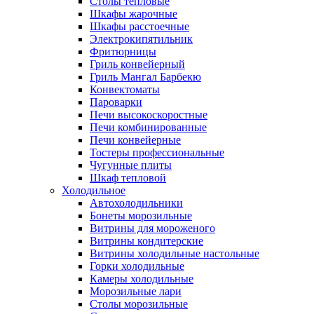
Столы тепловые
Шкафы жарочные
Шкафы расстоечные
Электрокипятильник
Фритюрницы
Гриль конвейерный
Гриль Мангал Барбекю
Конвектоматы
Пароварки
Печи высокоскоростные
Печи комбинированные
Печи конвейерные
Тостеры профессиональные
Чугунные плиты
Шкаф тепловой
Холодильное
Автохолодильники
Бонеты морозильные
Витрины для мороженого
Витрины кондитерские
Витрины холодильные настольные
Горки холодильные
Камеры холодильные
Морозильные лари
Столы морозильные