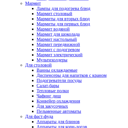
Мармит
Лампы для подогрева блюд
Мармит столовый
Мармиты для вторых блюд
Мармиты для первых блюд
Мармит водяной
Мармит для шоколада
Мармит настольный
Мармит передвижной
Мармит с подогревом
Мармит электрический
Мультихолдеры
Для столовой
Ванны охлаждаемые
Диспенсеры для напитков с краном
Подогреватели посуды
Салат-бары
Тепловые полки
Чафинг диш
Конвейер охлаждения
Для закусочных
Пельменные автоматы
Для фаст-фуда
Аппараты для блинов
Аппараты для корн-догов