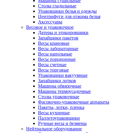
Машины сушильные
Столы гладильные
Упаковщики белья и одежды
Центрифуги для отжима белья
Аксессуары
Весовое и упаковочное
Датеры и этикировщики
Запайщики пакетов
Весы крановые
Весы лабораторные
Весы напольные
Весы порционные
Весы счетные
Весы торговые
Упаковщики вакуумные
Запайщики лотков
Машины обвязочные
Машины термоусадочные
Столы упаковочные
Фасовочно-упаковочные аппараты
Пакеты, лотки, пленка
Весы кухонные
Паллетоупаковщики
Ручные весы и безмены
Нейтральное оборудование