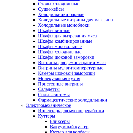
Столы холодильные
Суши-кейсы
Холодильники барные
Холодильные витрины для магазина
Холодильные моноблоки
Шкафы винные
Шкафы для вызревания мяса
Шкафы комбинированные
Шкафы морозильные
Шкафы холодильные
Шкафы шоковой заморозки
Витрины для демонстрации мяса
Витрины мультитемпературные
Камеры шоковой заморозки
Молекулярная кухня
Пристенные витрины
Саладетты
Сплит-системы
Фармацевтические холодильники
Электромеханическое
Инвентарь для мясопереработки
Куттеры
Бликсеры
Вакуумный куттер
Куттер для колбасы