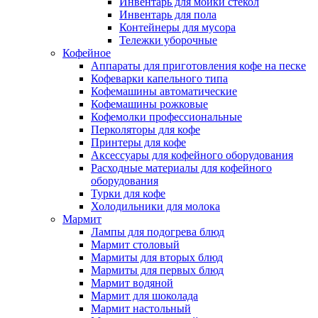
Инвентарь для мойки стекол
Инвентарь для пола
Контейнеры для мусора
Тележки уборочные
Кофейное
Аппараты для приготовления кофе на песке
Кофеварки капельного типа
Кофемашины автоматические
Кофемашины рожковые
Кофемолки профессиональные
Перколяторы для кофе
Принтеры для кофе
Аксессуары для кофейного оборудования
Расходные материалы для кофейного
оборудования
Турки для кофе
Холодильники для молока
Мармит
Лампы для подогрева блюд
Мармит столовый
Мармиты для вторых блюд
Мармиты для первых блюд
Мармит водяной
Мармит для шоколада
Мармит настольный