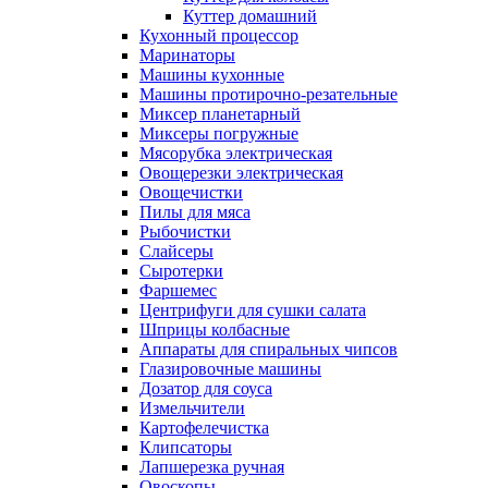
Куттер домашний
Кухонный процессор
Маринаторы
Машины кухонные
Машины протирочно-резательные
Миксер планетарный
Миксеры погружные
Мясорубка электрическая
Овощерезки электрическая
Овощечистки
Пилы для мяса
Рыбочистки
Слайсеры
Сыротерки
Фаршемес
Центрифуги для сушки салата
Шприцы колбасные
Аппараты для спиральных чипсов
Глазировочные машины
Дозатор для соуса
Измельчители
Картофелечистка
Клипсаторы
Лапшерезка ручная
Овоскопы