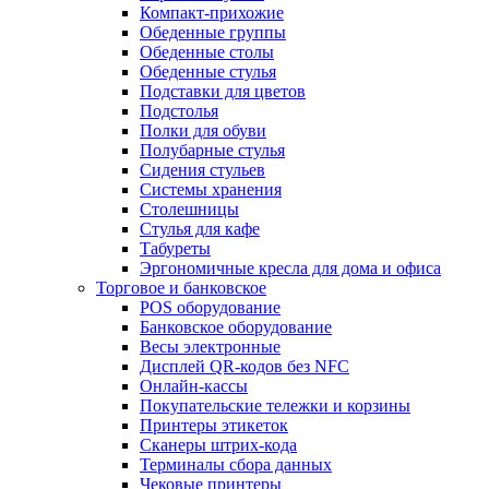
Компакт-прихожие
Обеденные группы
Обеденные столы
Обеденные стулья
Подставки для цветов
Подстолья
Полки для обуви
Полубарные стулья
Сидения стульев
Системы хранения
Столешницы
Стулья для кафе
Табуреты
Эргономичные кресла для дома и офиса
Торговое и банковское
POS оборудование
Банковское оборудование
Весы электронные
Дисплей QR-кодов без NFC
Онлайн-кассы
Покупательские тележки и корзины
Принтеры этикеток
Сканеры штрих-кода
Терминалы сбора данных
Чековые принтеры