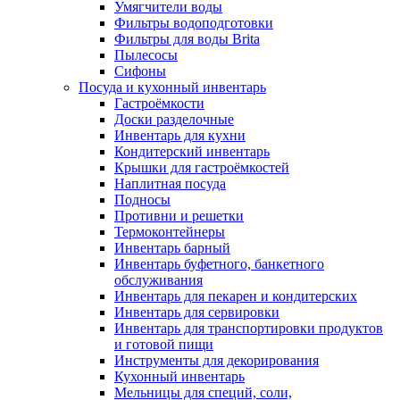
Умягчители воды
Фильтры водоподготовки
Фильтры для воды Brita
Пылесосы
Сифоны
Посуда и кухонный инвентарь
Гастроёмкости
Доски разделочные
Инвентарь для кухни
Кондитерский инвентарь
Крышки для гастроёмкостей
Наплитная посуда
Подносы
Противни и решетки
Термоконтейнеры
Инвентарь барный
Инвентарь буфетного, банкетного
обслуживания
Инвентарь для пекарен и кондитерских
Инвентарь для сервировки
Инвентарь для транспортировки продуктов
и готовой пищи
Инструменты для декорирования
Кухонный инвентарь
Мельницы для специй, соли,