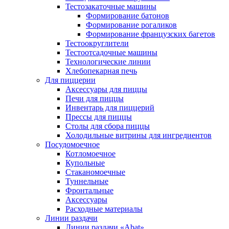
Тестозакаточные машины
Формирование батонов
Формирование рогаликов
Формирование французских багетов
Тестоокруглители
Тестоотсадочные машины
Технологические линии
Хлебопекарная печь
Для пиццерии
Аксессуары для пиццы
Печи для пиццы
Инвентарь для пиццерий
Прессы для пиццы
Столы для сбора пиццы
Холодильные витрины для ингредиентов
Посудомоечное
Котломоечное
Купольные
Стаканомоечные
Туннельные
Фронтальные
Аксессуары
Расходные материалы
Линии раздачи
Линии раздачи «Abat»