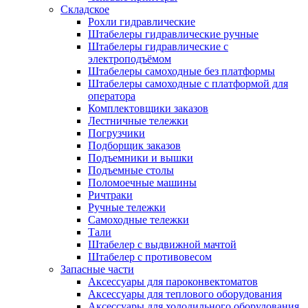
Складское
Рохли гидравлические
Штабелеры гидравлические ручные
Штабелеры гидравлические с
электроподъёмом
Штабелеры самоходные без платформы
Штабелеры самоходные с платформой для
оператора
Комплектовщики заказов
Лестничные тележки
Погрузчики
Подборщик заказов
Подъемники и вышки
Подъемные столы
Поломоечные машины
Ричтраки
Ручные тележки
Самоходные тележки
Тали
Штабелер с выдвижной мачтой
Штабелер с противовесом
Запасные части
Аксессуары для пароконвектоматов
Аксессуары для теплового оборудования
Аксессуары для холодильного оборудования