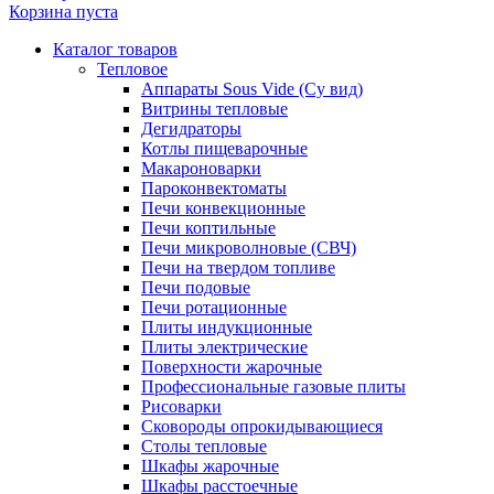
Корзина пуста
Каталог товаров
Тепловое
Аппараты Sous Vide (Су вид)
Витрины тепловые
Дегидраторы
Котлы пищеварочные
Макароноварки
Пароконвектоматы
Печи конвекционные
Печи коптильные
Печи микроволновые (СВЧ)
Печи на твердом топливе
Печи подовые
Печи ротационные
Плиты индукционные
Плиты электрические
Поверхности жарочные
Профессиональные газовые плиты
Рисоварки
Сковороды опрокидывающиеся
Столы тепловые
Шкафы жарочные
Шкафы расстоечные