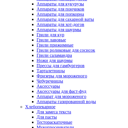
Аппараты для кукурузы
Аппараты для пончиков
Аппараты для попкорна
Аппараты для сахарной ваты
Аппараты для хот-догов
Аппараты для шаурмы
Грили для кур
Грили лавовые
Грили прижимные
Грили роликовые для сосисок
Грили саламандра
Ножи для шаурмы
Прессы для гамбургеров
Тарталетницы
Фризеры для мороженого
Чебуречницы
Аксессуары
Аксессуары для фаст-фуд
Аппарат для мороженого
Аппараты газированной воды
Хлебопекарное
Для замеса текста
Для пасты
Тестораскаточные
Мукопросеиватели