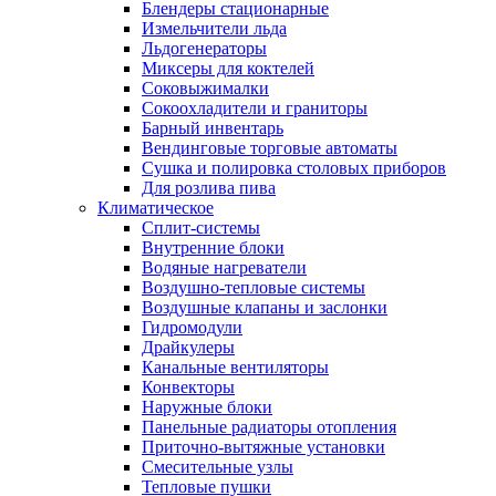
Блендеры стационарные
Измельчители льда
Льдогенераторы
Миксеры для коктелей
Соковыжималки
Сокоохладители и граниторы
Барный инвентарь
Вендинговые торговые автоматы
Сушка и полировка столовых приборов
Для розлива пива
Климатическое
Сплит-системы
Внутренние блоки
Водяные нагреватели
Воздушно-тепловые системы
Воздушные клапаны и заслонки
Гидромодули
Драйкулеры
Канальные вентиляторы
Конвекторы
Наружные блоки
Панельные радиаторы отопления
Приточно-вытяжные установки
Смесительные узлы
Тепловые пушки