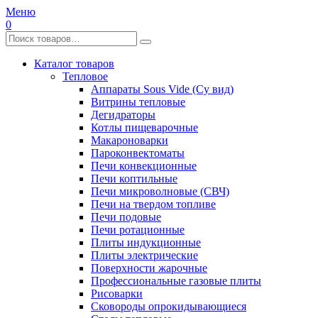
Меню
0
Каталог товаров
Тепловое
Аппараты Sous Vide (Су вид)
Витрины тепловые
Дегидраторы
Котлы пищеварочные
Макароноварки
Пароконвектоматы
Печи конвекционные
Печи коптильные
Печи микроволновые (СВЧ)
Печи на твердом топливе
Печи подовые
Печи ротационные
Плиты индукционные
Плиты электрические
Поверхности жарочные
Профессиональные газовые плиты
Рисоварки
Сковороды опрокидывающиеся