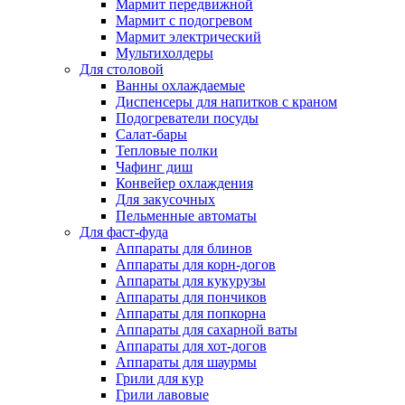
Мармит передвижной
Мармит с подогревом
Мармит электрический
Мультихолдеры
Для столовой
Ванны охлаждаемые
Диспенсеры для напитков с краном
Подогреватели посуды
Салат-бары
Тепловые полки
Чафинг диш
Конвейер охлаждения
Для закусочных
Пельменные автоматы
Для фаст-фуда
Аппараты для блинов
Аппараты для корн-догов
Аппараты для кукурузы
Аппараты для пончиков
Аппараты для попкорна
Аппараты для сахарной ваты
Аппараты для хот-догов
Аппараты для шаурмы
Грили для кур
Грили лавовые