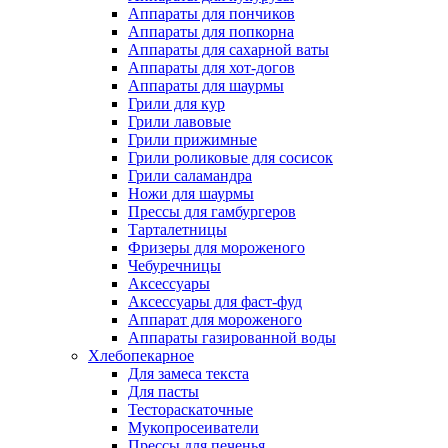
Аппараты для пончиков
Аппараты для попкорна
Аппараты для сахарной ваты
Аппараты для хот-догов
Аппараты для шаурмы
Грили для кур
Грили лавовые
Грили прижимные
Грили роликовые для сосисок
Грили саламандра
Ножи для шаурмы
Прессы для гамбургеров
Тарталетницы
Фризеры для мороженого
Чебуречницы
Аксессуары
Аксессуары для фаст-фуд
Аппарат для мороженого
Аппараты газированной воды
Хлебопекарное
Для замеса текста
Для пасты
Тестораскаточные
Мукопросеиватели
Прессы для печенья