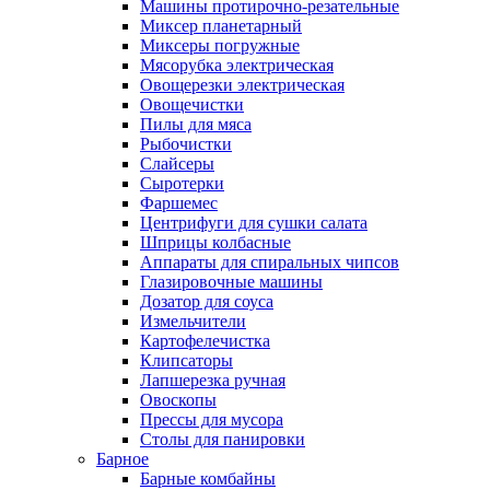
Машины протирочно-резательные
Миксер планетарный
Миксеры погружные
Мясорубка электрическая
Овощерезки электрическая
Овощечистки
Пилы для мяса
Рыбочистки
Слайсеры
Сыротерки
Фаршемес
Центрифуги для сушки салата
Шприцы колбасные
Аппараты для спиральных чипсов
Глазировочные машины
Дозатор для соуса
Измельчители
Картофелечистка
Клипсаторы
Лапшерезка ручная
Овоскопы
Прессы для мусора
Столы для панировки
Барное
Барные комбайны