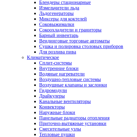
Блендеры стационарные
Измельчители льда
Льдогенераторы
Миксеры для коктелей
Соковыжималки
Сокоохладители и граниторы
Барный инвентарь
Вендинговые торговые автоматы
Сушка и полировка столовых приборов
Для розлива пива
Климатическое
Сплит-системы
Внутренние блоки
Водяные нагреватели
Воздушно-тепловые системы
Воздушные клапаны и заслонки
Гидромодули
Драйкулеры
Канальные вентиляторы
Конвекторы
Наружные блоки
Панельные радиаторы отопления
Приточно-вытяжные установки
Смесительные узлы
Тепловые пушки