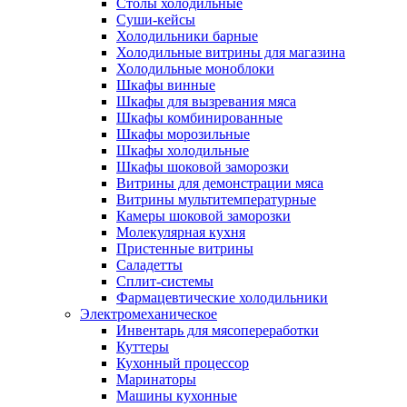
Столы холодильные
Суши-кейсы
Холодильники барные
Холодильные витрины для магазина
Холодильные моноблоки
Шкафы винные
Шкафы для вызревания мяса
Шкафы комбинированные
Шкафы морозильные
Шкафы холодильные
Шкафы шоковой заморозки
Витрины для демонстрации мяса
Витрины мультитемпературные
Камеры шоковой заморозки
Молекулярная кухня
Пристенные витрины
Саладетты
Сплит-системы
Фармацевтические холодильники
Электромеханическое
Инвентарь для мясопереработки
Куттеры
Кухонный процессор
Маринаторы
Машины кухонные