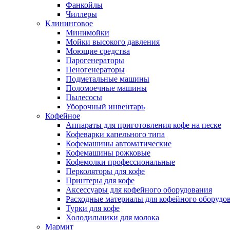
Фанкойлы
Чиллеры
Клининговое
Минимойки
Мойки высокого давления
Моющие средства
Парогенераторы
Пеногенераторы
Подметальные машины
Поломоечные машины
Пылесосы
Уборочный инвентарь
Кофейное
Аппараты для приготовления кофе на песке
Кофеварки капельного типа
Кофемашины автоматические
Кофемашины рожковые
Кофемолки профессиональные
Перколяторы для кофе
Принтеры для кофе
Аксессуары для кофейного оборудования
Расходные материалы для кофейного оборудо
Турки для кофе
Холодильники для молока
Мармит