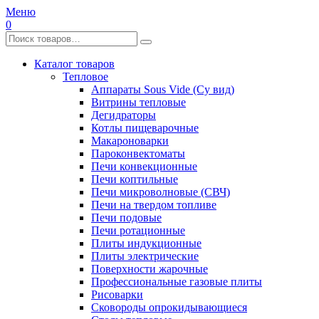
Меню
0
Каталог товаров
Тепловое
Аппараты Sous Vide (Су вид)
Витрины тепловые
Дегидраторы
Котлы пищеварочные
Макароноварки
Пароконвектоматы
Печи конвекционные
Печи коптильные
Печи микроволновые (СВЧ)
Печи на твердом топливе
Печи подовые
Печи ротационные
Плиты индукционные
Плиты электрические
Поверхности жарочные
Профессиональные газовые плиты
Рисоварки
Сковороды опрокидывающиеся