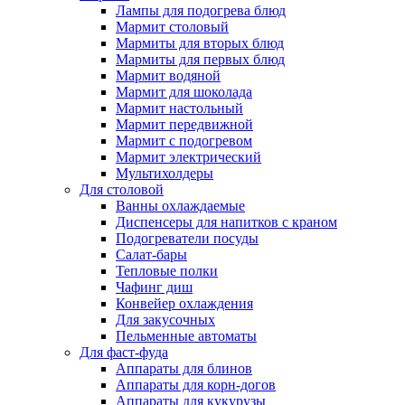
Лампы для подогрева блюд
Мармит столовый
Мармиты для вторых блюд
Мармиты для первых блюд
Мармит водяной
Мармит для шоколада
Мармит настольный
Мармит передвижной
Мармит с подогревом
Мармит электрический
Мультихолдеры
Для столовой
Ванны охлаждаемые
Диспенсеры для напитков с краном
Подогреватели посуды
Салат-бары
Тепловые полки
Чафинг диш
Конвейер охлаждения
Для закусочных
Пельменные автоматы
Для фаст-фуда
Аппараты для блинов
Аппараты для корн-догов
Аппараты для кукурузы