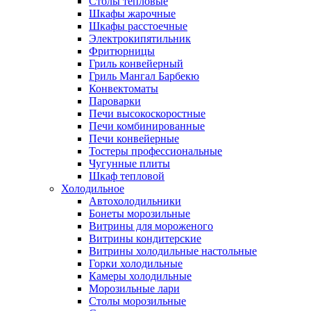
Столы тепловые
Шкафы жарочные
Шкафы расстоечные
Электрокипятильник
Фритюрницы
Гриль конвейерный
Гриль Мангал Барбекю
Конвектоматы
Пароварки
Печи высокоскоростные
Печи комбинированные
Печи конвейерные
Тостеры профессиональные
Чугунные плиты
Шкаф тепловой
Холодильное
Автохолодильники
Бонеты морозильные
Витрины для мороженого
Витрины кондитерские
Витрины холодильные настольные
Горки холодильные
Камеры холодильные
Морозильные лари
Столы морозильные