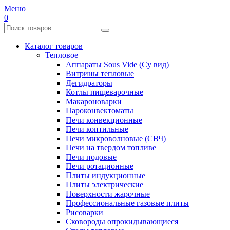
Меню
0
Каталог товаров
Тепловое
Аппараты Sous Vide (Су вид)
Витрины тепловые
Дегидраторы
Котлы пищеварочные
Макароноварки
Пароконвектоматы
Печи конвекционные
Печи коптильные
Печи микроволновые (СВЧ)
Печи на твердом топливе
Печи подовые
Печи ротационные
Плиты индукционные
Плиты электрические
Поверхности жарочные
Профессиональные газовые плиты
Рисоварки
Сковороды опрокидывающиеся