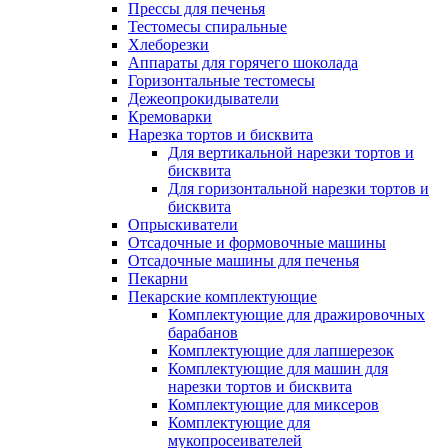
Прессы для печенья
Тестомесы спиральные
Хлеборезки
Аппараты для горячего шоколада
Горизонтальные тестомесы
Дежеопрокидыватели
Кремоварки
Нарезка тортов и бисквита
Для вертикальной нарезки тортов и
бисквита
Для горизонтальной нарезки тортов и
бисквита
Опрыскиватели
Отсадочные и формовочные машины
Отсадочные машины для печенья
Пекарни
Пекарские комплектующие
Комплектующие для дражировочных
барабанов
Комплектующие для лапшерезок
Комплектующие для машин для
нарезки тортов и бисквита
Комплектующие для миксеров
Комплектующие для
мукопросеивателей