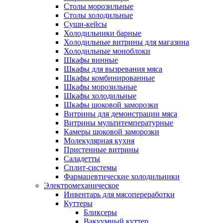
Столы морозильные
Столы холодильные
Суши-кейсы
Холодильники барные
Холодильные витрины для магазина
Холодильные моноблоки
Шкафы винные
Шкафы для вызревания мяса
Шкафы комбинированные
Шкафы морозильные
Шкафы холодильные
Шкафы шоковой заморозки
Витрины для демонстрации мяса
Витрины мультитемпературные
Камеры шоковой заморозки
Молекулярная кухня
Пристенные витрины
Саладетты
Сплит-системы
Фармацевтические холодильники
Электромеханическое
Инвентарь для мясопереработки
Куттеры
Бликсеры
Вакуумный куттер