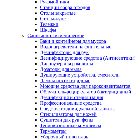
Рукомойники
Станции сбора отходов
Столы закрытые
Столы-купе
Тележки
Шкафы
Санитарно-гигиеническое
Баки и контейнеры для мусора
Водонагреватели накопительные
Дезинфекторы для рук
Дезинфицирующие средства (Антисептики)
Диспоузер для раковины
Дозаторы для мыла
Душирующие устройства, смесители
Лампы инсектицидные
Моющие средства для пароконвектоматов
Облучатель-рециркулятор бактерицидный
Дезинфекция и стерилизация
Профессиональные средства
Средства индивидуальной защиты
Стерилизаторы для ножей
Сушители для рук, фены
Тепловизионные комплексы
Термометры
Уборочный инвентарь