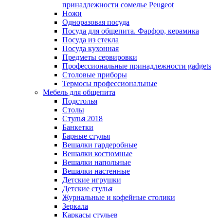
принадлежности сомелье Peugeot
Ножи
Одноразовая посуда
Посуда для общепита. Фарфор, керамика
Посуда из стекла
Посуда кухонная
Предметы сервировки
Профессиональные принадлежности gadgets
Столовые приборы
Термосы профессиональные
Мебель для общепита
Подстолья
Столы
Стулья 2018
Банкетки
Барные стулья
Вешалки гардеробные
Вешалки костюмные
Вешалки напольные
Вешалки настенные
Детские игрушки
Детские стулья
Журнальные и кофейные столики
Зеркала
Каркасы стульев