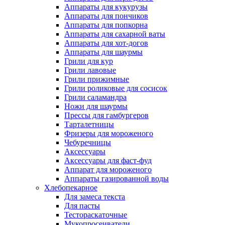
Аппараты для кукурузы
Аппараты для пончиков
Аппараты для попкорна
Аппараты для сахарной ваты
Аппараты для хот-догов
Аппараты для шаурмы
Грили для кур
Грили лавовые
Грили прижимные
Грили роликовые для сосисок
Грили саламандра
Ножи для шаурмы
Прессы для гамбургеров
Тарталетницы
Фризеры для мороженого
Чебуречницы
Аксессуары
Аксессуары для фаст-фуд
Аппарат для мороженого
Аппараты газированной воды
Хлебопекарное
Для замеса текста
Для пасты
Тестораскаточные
Мукопросеиватели