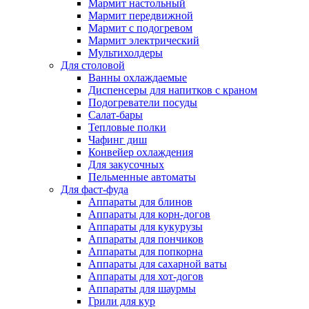
Мармит настольный
Мармит передвижной
Мармит с подогревом
Мармит электрический
Мультихолдеры
Для столовой
Ванны охлаждаемые
Диспенсеры для напитков с краном
Подогреватели посуды
Салат-бары
Тепловые полки
Чафинг диш
Конвейер охлаждения
Для закусочных
Пельменные автоматы
Для фаст-фуда
Аппараты для блинов
Аппараты для корн-догов
Аппараты для кукурузы
Аппараты для пончиков
Аппараты для попкорна
Аппараты для сахарной ваты
Аппараты для хот-догов
Аппараты для шаурмы
Грили для кур