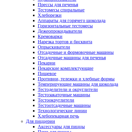
Прессы для печенья
Тестомесы спиральные
Хлеборезки
Аппараты для горячего шоколада
Горизонтальные тестомесы
Дежеопрокидыватели
Кремоварки
Нарезка тортов и бисквита
Опрыскиватели
Отсадочные и формовочные машины
Отсадочные машины для печенья
Пекарни
Пекарские комплектующие
Пищевое
Противни, тележки и хлебные формы
Темперирующие машины для шоколада
Тестоделители и округлители
Тестозакаточные машины
Тестоокруглители
Тестоотсадочные машины
Технологические линии
Хлебопекарная печь
Для пиццерии
Аксессуары для пиццы
Печи для пиццы