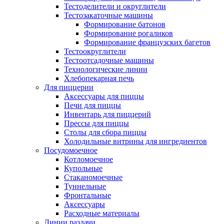
Тестоделители и округлители
Тестозакаточные машины
Формирование батонов
Формирование рогаликов
Формирование французских багетов
Тестоокруглители
Тестоотсадочные машины
Технологические линии
Хлебопекарная печь
Для пиццерии
Аксессуары для пиццы
Печи для пиццы
Инвентарь для пиццерий
Прессы для пиццы
Столы для сбора пиццы
Холодильные витрины для ингредиентов
Посудомоечное
Котломоечное
Купольные
Стаканомоечные
Туннельные
Фронтальные
Аксессуары
Расходные материалы
Линии раздачи