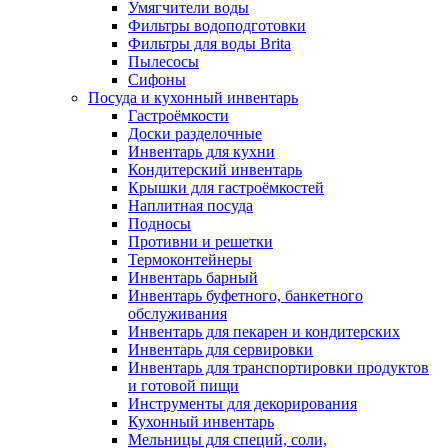
Умягчители воды
Фильтры водоподготовки
Фильтры для воды Brita
Пылесосы
Сифоны
Посуда и кухонный инвентарь
Гастроёмкости
Доски разделочные
Инвентарь для кухни
Кондитерский инвентарь
Крышки для гастроёмкостей
Наплитная посуда
Подносы
Противни и решетки
Термоконтейнеры
Инвентарь барный
Инвентарь буфетного, банкетного
обслуживания
Инвентарь для пекарен и кондитерских
Инвентарь для сервировки
Инвентарь для транспортировки продуктов
и готовой пищи
Инструменты для декорирования
Кухонный инвентарь
Мельницы для специй, соли,