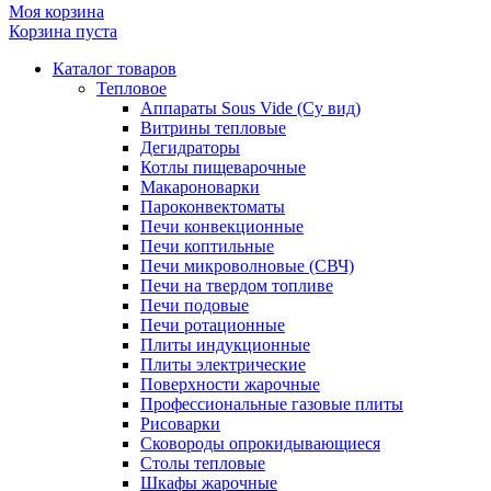
Моя корзина
Корзина пуста
Каталог товаров
Тепловое
Аппараты Sous Vide (Су вид)
Витрины тепловые
Дегидраторы
Котлы пищеварочные
Макароноварки
Пароконвектоматы
Печи конвекционные
Печи коптильные
Печи микроволновые (СВЧ)
Печи на твердом топливе
Печи подовые
Печи ротационные
Плиты индукционные
Плиты электрические
Поверхности жарочные
Профессиональные газовые плиты
Рисоварки
Сковороды опрокидывающиеся
Столы тепловые
Шкафы жарочные