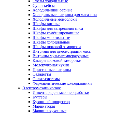
Столы холодильные
Суши-кейсы
Холодильники барные
Холодильные витрины для магазина
Холодильные моноблоки
Шкафы винные
Шкафы для вызревания мяса
Шкафы комбинированные
Шкафы морозильные
Шкафы холодильные
Шкафы шоковой заморозки
Витрины для демонстрации мяса
Витрины мультитемпературные
Камеры шоковой заморозки
Молекулярная кухня
Пристенные витрины
Саладетты
Сплит-системы
Фармацевтические холодильники
Электромеханическое
Инвентарь для мясопереработки
Куттеры
Кухонный процессор
Маринаторы
Машины кухонные