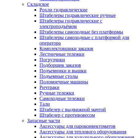
Складское
Рохли гидравлические
Штабелеры гидравлические ручные
Штабелеры гидравлические с
электроподъёмом
Штабелеры самоходные без платформы
Штабелеры самоходные с платформой для
оператора
Комплектовщики заказов
Лестничные тележки
Погрузчики
Подборщик заказов
Подъемники и вышки
Подъемные столы
Поломоечные машины
Ричтраки
Ручные тележки
Самоходные тележки
Тали
Штабелер с выдвижной мачтой
Штабелер с противовесом
Запасные части
Аксессуары для пароконвектоматов
Аксессуары для теплового оборудования
Аксессуары для холодильного оборудования