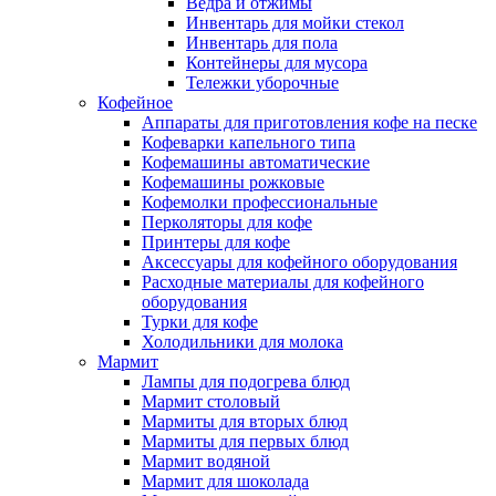
Ведра и отжимы
Инвентарь для мойки стекол
Инвентарь для пола
Контейнеры для мусора
Тележки уборочные
Кофейное
Аппараты для приготовления кофе на песке
Кофеварки капельного типа
Кофемашины автоматические
Кофемашины рожковые
Кофемолки профессиональные
Перколяторы для кофе
Принтеры для кофе
Аксессуары для кофейного оборудования
Расходные материалы для кофейного
оборудования
Турки для кофе
Холодильники для молока
Мармит
Лампы для подогрева блюд
Мармит столовый
Мармиты для вторых блюд
Мармиты для первых блюд
Мармит водяной
Мармит для шоколада