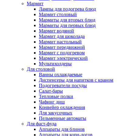
Мармит
Лампы для подогрева блюд
Мармит столовый
Мармиты для вторых блюд
Мармиты для первых блюд
Мармит водяной
Мармит для шоколада
Мармит настольный
Мармит передвижной
Мармит с подогревом
Мармит электрический
Мультихолдеры
Для столовой
Ванны охлаждаемые
Диспенсеры для напитков с краном
Подогреватели посуды
Салат-бары
Тепловые полки
Чафинг диш
Конвейер охлаждения
Для закусочных
Пельменные автоматы
Для фаст-фуда
Аппараты для блинов
Аппараты для корн-догов