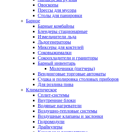
Овоскопы
Прессы для мусора
Столы для панировки
Барное
Барные комбайны
Блендеры стационарные
Измельчители льда
Льдогенераторы
Миксеры для коктелей
Соковыжималки
Сокоохладители и граниторы
Барный инвентарь
Молочники (питчеры)
Вендинговые торговые автоматы
Сушка и полировка столовых приборов
Для розлива пива
Климатическое
Сплит-системы
Внутренние блоки
Водяные нагреватели
Воздушно-тепловые системы
Воздушные клапаны и заслонки
Гидромодули
Драйкулеры