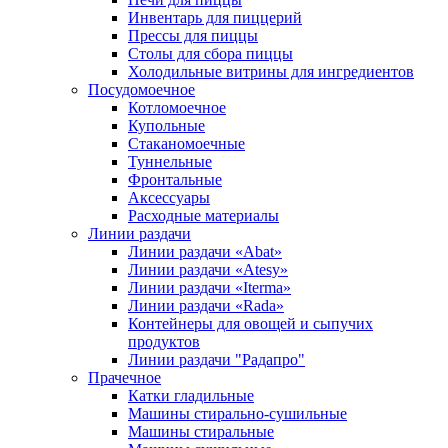
Инвентарь для пиццерий
Прессы для пиццы
Столы для сбора пиццы
Холодильные витрины для ингредиентов
Посудомоечное
Котломоечное
Купольные
Стаканомоечные
Туннельные
Фронтальные
Аксессуары
Расходные материалы
Линии раздачи
Линии раздачи «Abat»
Линии раздачи «Atesy»
Линии раздачи «Iterma»
Линии раздачи «Rada»
Контейнеры для овощей и сыпучих
продуктов
Линии раздачи "Радапро"
Прачечное
Катки гладильные
Машины стирально-сушильные
Машины стиральные