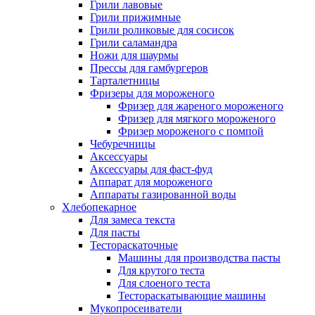
Грили лавовые
Грили прижимные
Грили роликовые для сосисок
Грили саламандра
Ножи для шаурмы
Прессы для гамбургеров
Тарталетницы
Фризеры для мороженого
Фризер для жареного мороженого
Фризер для мягкого мороженого
Фризер мороженого с помпой
Чебуречницы
Аксессуары
Аксессуары для фаст-фуд
Аппарат для мороженого
Аппараты газированной воды
Хлебопекарное
Для замеса текста
Для пасты
Тестораскаточные
Машины для производства пасты
Для крутого теста
Для слоеного теста
Тестораскатывающие машины
Мукопросеиватели