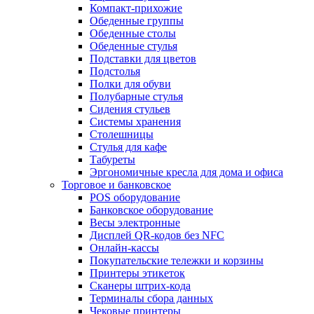
Компакт-прихожие
Обеденные группы
Обеденные столы
Обеденные стулья
Подставки для цветов
Подстолья
Полки для обуви
Полубарные стулья
Сидения стульев
Системы хранения
Столешницы
Стулья для кафе
Табуреты
Эргономичные кресла для дома и офиса
Торговое и банковское
POS оборудование
Банковское оборудование
Весы электронные
Дисплей QR-кодов без NFC
Онлайн-кассы
Покупательские тележки и корзины
Принтеры этикеток
Сканеры штрих-кода
Терминалы сбора данных
Чековые принтеры