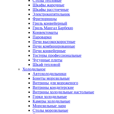
Столы тепловые
Шкафы жарочные
Шкафы расстоечные
Электрокипятильник
Фритюрницы
Гриль конвейерный
Гриль Мангал Барбекю
Конвектоматы
Пароварки
Печи высокоскоростные
Печи комбинированные
Печи конвейерные
Тостеры профессиональные
Чугунные плиты
Шкаф тепловой
Холодильное
Автохолодильники
Бонеты морозильные
Витрины для мороженого
Витрины кондитерские
Витрины холодильные настольные
Горки холодильные
Камеры холодильные
Морозильные лари
Столы морозильные