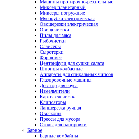
Машины протирочно-резательные
Миксер планетарный
Миксеры погружные
Мясорубка электрическая
Овощерезки электрическая
Овощечистки
Пилы для мяса
Рыбочистки
Слайсеры
Сыротерки
Фаршемес
Центрифуги для сушки салата
Шприцы колбасные
Аппараты для спиральных чипсов
Глазировочные машины
Дозатор для соуса
Измельчители
Картофелечистка
Клипсаторы
Лапшерезка ручная
Овоскопы
Прессы для мусора
Столы для панировки
Барное
Барные комбайны