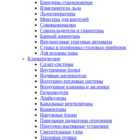
Блендеры стационарные
Измельчители льда
Льдогенераторы
Миксеры для коктелей
Соковыжималки
Сокоохладители и граниторы
Барный инвентарь
Вендинговые торговые автоматы
Сушка и полировка столовых приборов
Для розлива пива
Климатическое
Сплит-системы
Внутренние блоки
Водяные нагреватели
Воздушно-тепловые системы
Воздушные клапаны и заслонки
Гидромодули
Драйкулеры
Канальные вентиляторы
Конвекторы
Наружные блоки
Панельные радиаторы отопления
Приточно-вытяжные установки
Смесительные узлы
Тепловые пушки