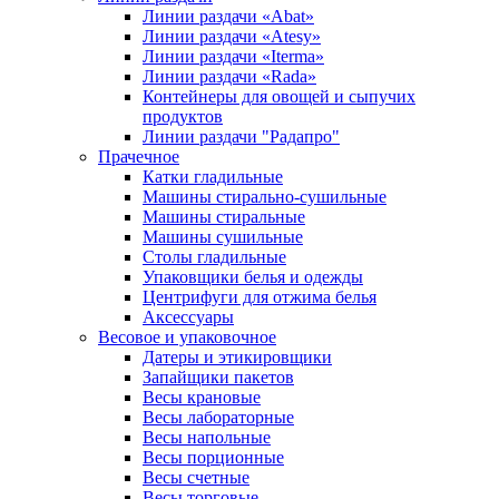
Линии раздачи «Abat»
Линии раздачи «Atesy»
Линии раздачи «Iterma»
Линии раздачи «Rada»
Контейнеры для овощей и сыпучих
продуктов
Линии раздачи "Радапро"
Прачечное
Катки гладильные
Машины стирально-сушильные
Машины стиральные
Машины сушильные
Столы гладильные
Упаковщики белья и одежды
Центрифуги для отжима белья
Аксессуары
Весовое и упаковочное
Датеры и этикировщики
Запайщики пакетов
Весы крановые
Весы лабораторные
Весы напольные
Весы порционные
Весы счетные
Весы торговые