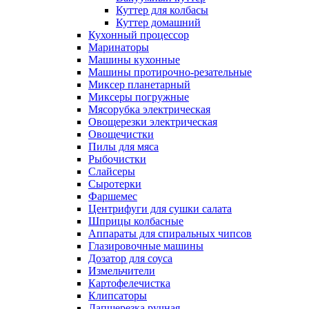
Куттер для колбасы
Куттер домашний
Кухонный процессор
Маринаторы
Машины кухонные
Машины протирочно-резательные
Миксер планетарный
Миксеры погружные
Мясорубка электрическая
Овощерезки электрическая
Овощечистки
Пилы для мяса
Рыбочистки
Слайсеры
Сыротерки
Фаршемес
Центрифуги для сушки салата
Шприцы колбасные
Аппараты для спиральных чипсов
Глазировочные машины
Дозатор для соуса
Измельчители
Картофелечистка
Клипсаторы
Лапшерезка ручная