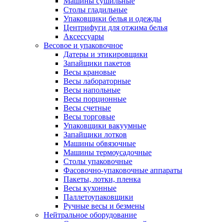
Машины сушильные
Столы гладильные
Упаковщики белья и одежды
Центрифуги для отжима белья
Аксессуары
Весовое и упаковочное
Датеры и этикировщики
Запайщики пакетов
Весы крановые
Весы лабораторные
Весы напольные
Весы порционные
Весы счетные
Весы торговые
Упаковщики вакуумные
Запайщики лотков
Машины обвязочные
Машины термоусадочные
Столы упаковочные
Фасовочно-упаковочные аппараты
Пакеты, лотки, пленка
Весы кухонные
Паллетоупаковщики
Ручные весы и безмены
Нейтральное оборудование