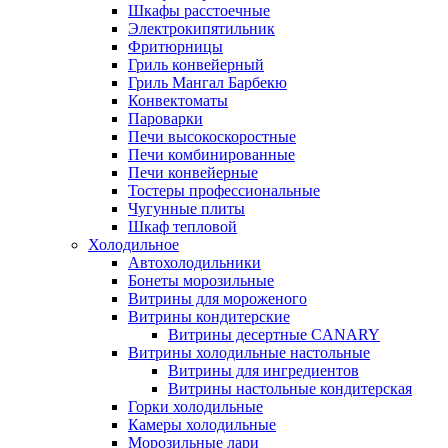
Шкафы расстоечные
Электрокипятильник
Фритюрницы
Гриль конвейерный
Гриль Мангал Барбекю
Конвектоматы
Пароварки
Печи высокоскоростные
Печи комбинированные
Печи конвейерные
Тостеры профессиональные
Чугунные плиты
Шкаф тепловой
Холодильное
Автохолодильники
Бонеты морозильные
Витрины для мороженого
Витрины кондитерские
Витрины десертные CANARY
Витрины холодильные настольные
Витрины для ингредиентов
Витрины настольные кондитерская
Горки холодильные
Камеры холодильные
Морозильные лари