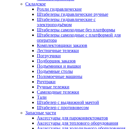
Складское
Рохли гидравлические
Штабелеры гидравлические ручные
Штабелеры гидравлические с
электроподъёмом
Штабелеры самоходные без платформы
Штабелеры самоходные с платформой для
оператора
Комплектовщики заказов
Лестничные тележки
Погрузчики
Подборщик заказов
Подъемники и вышки
Подъемные столы
Поломоечные машины
Ричтраки
Ручные тележки
Самоходные тележки
Тали
Штабелер с выдвижной мачтой
Штабелер с противовесом
Запасные части
Аксессуары для пароконвектоматов
Аксессуары для теплового оборудования
Аксессуары для холодильного оборудования