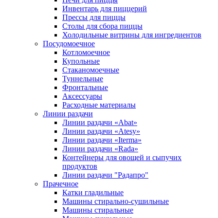
Инвентарь для пиццерий
Прессы для пиццы
Столы для сбора пиццы
Холодильные витрины для ингредиентов
Посудомоечное
Котломоечное
Купольные
Стаканомоечные
Туннельные
Фронтальные
Аксессуары
Расходные материалы
Линии раздачи
Линии раздачи «Abat»
Линии раздачи «Atesy»
Линии раздачи «Iterma»
Линии раздачи «Rada»
Контейнеры для овощей и сыпучих
продуктов
Линии раздачи "Радапро"
Прачечное
Катки гладильные
Машины стирально-сушильные
Машины стиральные