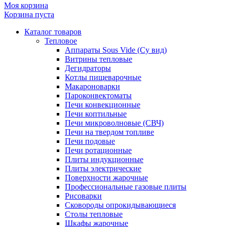
Моя корзина
Корзина пуста
Каталог товаров
Тепловое
Аппараты Sous Vide (Су вид)
Витрины тепловые
Дегидраторы
Котлы пищеварочные
Макароноварки
Пароконвектоматы
Печи конвекционные
Печи коптильные
Печи микроволновые (СВЧ)
Печи на твердом топливе
Печи подовые
Печи ротационные
Плиты индукционные
Плиты электрические
Поверхности жарочные
Профессиональные газовые плиты
Рисоварки
Сковороды опрокидывающиеся
Столы тепловые
Шкафы жарочные