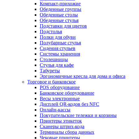
Компакт-прихожие
Обеденные группы
Обеденные столы
Обеденные стулья
Подставки для цветов
Подстолья
Полки для обуви
Полубарные стулья
Сидения стульев
Системы хранения
Столешницы
Стулья для кафе
Табуреты
Эргономичные кресла для дома и офиса
Торговое и банковское
POS оборудование
Банковское оборудование
Весы электронные
Дисплей QR-кодов без NFC
Онлайн-кассы
Покупательские тележки и корзины
Принтеры этикеток
Сканеры штрих-кода
Терминалы сбора данных
Чековые принтеры