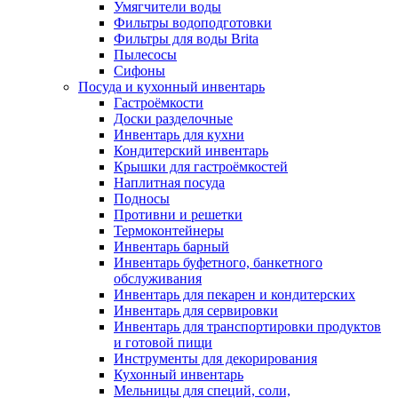
Умягчители воды
Фильтры водоподготовки
Фильтры для воды Brita
Пылесосы
Сифоны
Посуда и кухонный инвентарь
Гастроёмкости
Доски разделочные
Инвентарь для кухни
Кондитерский инвентарь
Крышки для гастроёмкостей
Наплитная посуда
Подносы
Противни и решетки
Термоконтейнеры
Инвентарь барный
Инвентарь буфетного, банкетного
обслуживания
Инвентарь для пекарен и кондитерских
Инвентарь для сервировки
Инвентарь для транспортировки продуктов
и готовой пищи
Инструменты для декорирования
Кухонный инвентарь
Мельницы для специй, соли,