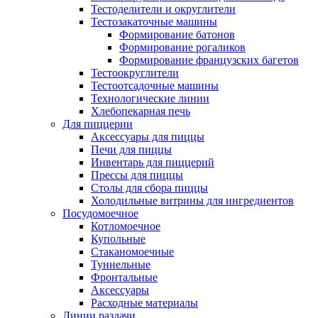
Тестоделители и округлители
Тестозакаточные машины
Формирование батонов
Формирование рогаликов
Формирование французских багетов
Тестоокруглители
Тестоотсадочные машины
Технологические линии
Хлебопекарная печь
Для пиццерии
Аксессуары для пиццы
Печи для пиццы
Инвентарь для пиццерий
Прессы для пиццы
Столы для сбора пиццы
Холодильные витрины для ингредиентов
Посудомоечное
Котломоечное
Купольные
Стаканомоечные
Туннельные
Фронтальные
Аксессуары
Расходные материалы
Линии раздачи