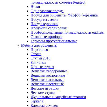
принадлежности сомелье Peugeot
Ножи
Одноразовая посуда
Посуда для общепита. Фарфор, керамика
Посуда из стекла
Посуда кухонная
Предметы сервировки
Профессиональные принадлежности gadgets
Столовые приборы
Термосы профессиональные
Мебель для общепита
Подстолья
Столы
Стулья 2018
Банкетки
Барные стулья
Вешалки гардеробные
Вешалки костюмные
Вешалки напольные
Вешалки настенные
Детские игрушки
Детские стулья
Журнальные и кофейные столики
Зеркала
Каркасы стульев