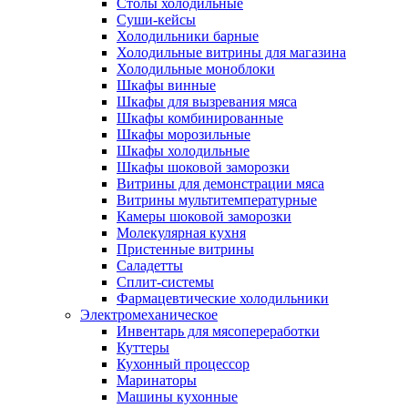
Столы холодильные
Суши-кейсы
Холодильники барные
Холодильные витрины для магазина
Холодильные моноблоки
Шкафы винные
Шкафы для вызревания мяса
Шкафы комбинированные
Шкафы морозильные
Шкафы холодильные
Шкафы шоковой заморозки
Витрины для демонстрации мяса
Витрины мультитемпературные
Камеры шоковой заморозки
Молекулярная кухня
Пристенные витрины
Саладетты
Сплит-системы
Фармацевтические холодильники
Электромеханическое
Инвентарь для мясопереработки
Куттеры
Кухонный процессор
Маринаторы
Машины кухонные