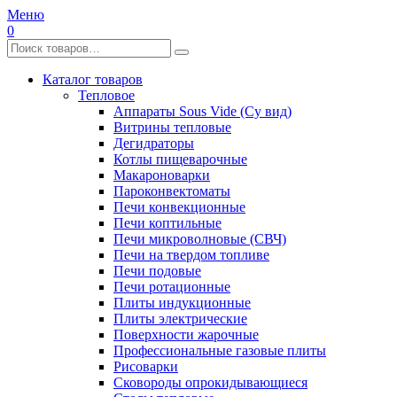
Меню
0
Каталог товаров
Тепловое
Аппараты Sous Vide (Су вид)
Витрины тепловые
Дегидраторы
Котлы пищеварочные
Макароноварки
Пароконвектоматы
Печи конвекционные
Печи коптильные
Печи микроволновые (СВЧ)
Печи на твердом топливе
Печи подовые
Печи ротационные
Плиты индукционные
Плиты электрические
Поверхности жарочные
Профессиональные газовые плиты
Рисоварки
Сковороды опрокидывающиеся