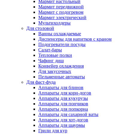
Мармит настольный
Мармит передвижной
Мармит с подогревом
Мармит электрический
Мультихолдеры
Для столовой
Ванны охлаждаемые
Диспенсеры для напитков с краном
Подогреватели посуды
Салат-бары
Тепловые полки
Чафинг диш
Конвейер охлаждения
Для закусочных
Пельменные автоматы
Для фаст-фуда
Аппараты для блинов
Аппараты для корн-догов
Аппараты для кукурузы
Аппараты для пончиков
Аппараты для попкорна
Аппараты для сахарной ваты
Аппараты для хот-догов
Аппараты для шаурмы
Грили для кур