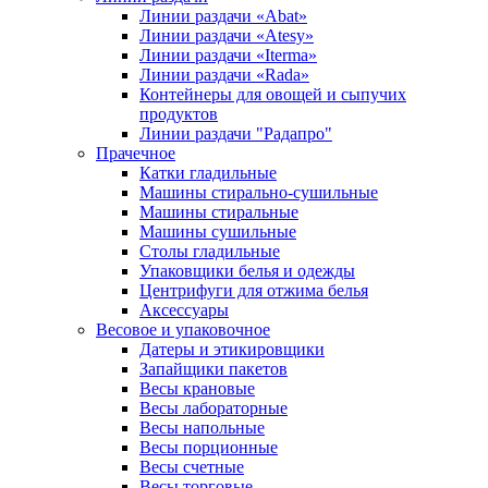
Линии раздачи «Abat»
Линии раздачи «Atesy»
Линии раздачи «Iterma»
Линии раздачи «Rada»
Контейнеры для овощей и сыпучих
продуктов
Линии раздачи "Радапро"
Прачечное
Катки гладильные
Машины стирально-сушильные
Машины стиральные
Машины сушильные
Столы гладильные
Упаковщики белья и одежды
Центрифуги для отжима белья
Аксессуары
Весовое и упаковочное
Датеры и этикировщики
Запайщики пакетов
Весы крановые
Весы лабораторные
Весы напольные
Весы порционные
Весы счетные
Весы торговые