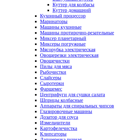
Куттер для колбасы
Куттер домашний
Кухонный процессор
Маринаторы
Машины кухонные
Машины протирочно-резательные
Миксер планетарный
Миксеры погружные
Мясорубка электрическая
Овощерезки электрическая
Овощечистки
Пилы для мяса
Рыбочистки
Слайсеры
Сыротерки
Фаршемес
Центрифуги для сушки салата
Шприцы колбасные
Аппараты для спиральных чипсов
Глазировочные машины
Дозатор для соуса
Измельчители
Картофелечистка
Клипсаторы
Лапшерезка ручная