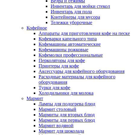
Ведра и отжимы
Инвентарь для мойки стекол
Инвентарь для пола
Контейнеры для мусора
Тележки уборочные
Кофейное
Аппараты для приготовления кофе на песке
Кофеварки капельного типа
Кофемашины автоматические
Кофемашины рожковые
Кофемолки профессиональные
Перколяторы для кофе
Принтеры для кофе
Аксессуары для кофейного оборудования
Расходные материалы для кофейного
оборудования
Турки для кофе
Холодильники для молока
Мармит
Лампы для подогрева блюд
Мармит столовый
Мармиты для вторых блюд
Мармиты для первых блюд
Мармит водяной
Мармит для шоколада