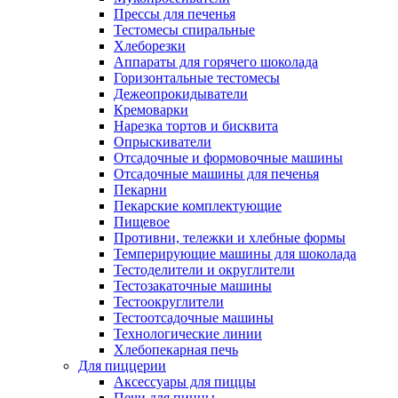
Прессы для печенья
Тестомесы спиральные
Хлеборезки
Аппараты для горячего шоколада
Горизонтальные тестомесы
Дежеопрокидыватели
Кремоварки
Нарезка тортов и бисквита
Опрыскиватели
Отсадочные и формовочные машины
Отсадочные машины для печенья
Пекарни
Пекарские комплектующие
Пищевое
Противни, тележки и хлебные формы
Темперирующие машины для шоколада
Тестоделители и округлители
Тестозакаточные машины
Тестоокруглители
Тестоотсадочные машины
Технологические линии
Хлебопекарная печь
Для пиццерии
Аксессуары для пиццы
Печи для пиццы