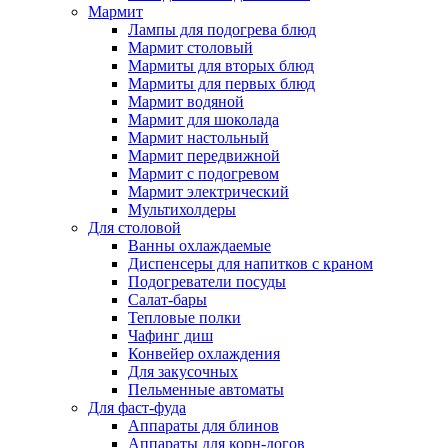
Мармит
Лампы для подогрева блюд
Мармит столовый
Мармиты для вторых блюд
Мармиты для первых блюд
Мармит водяной
Мармит для шоколада
Мармит настольный
Мармит передвижной
Мармит с подогревом
Мармит электрический
Мультихолдеры
Для столовой
Ванны охлаждаемые
Диспенсеры для напитков с краном
Подогреватели посуды
Салат-бары
Тепловые полки
Чафинг диш
Конвейер охлаждения
Для закусочных
Пельменные автоматы
Для фаст-фуда
Аппараты для блинов
Аппараты для корн-догов