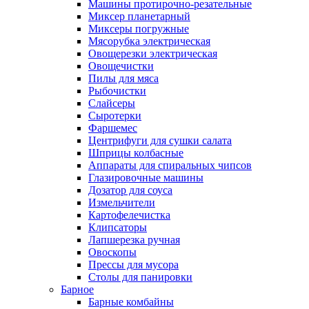
Машины протирочно-резательные
Миксер планетарный
Миксеры погружные
Мясорубка электрическая
Овощерезки электрическая
Овощечистки
Пилы для мяса
Рыбочистки
Слайсеры
Сыротерки
Фаршемес
Центрифуги для сушки салата
Шприцы колбасные
Аппараты для спиральных чипсов
Глазировочные машины
Дозатор для соуса
Измельчители
Картофелечистка
Клипсаторы
Лапшерезка ручная
Овоскопы
Прессы для мусора
Столы для панировки
Барное
Барные комбайны