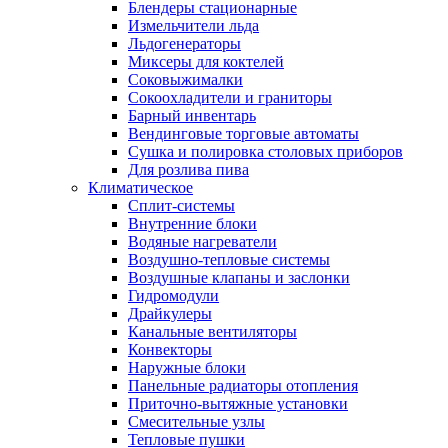
Блендеры стационарные
Измельчители льда
Льдогенераторы
Миксеры для коктелей
Соковыжималки
Сокоохладители и граниторы
Барный инвентарь
Вендинговые торговые автоматы
Сушка и полировка столовых приборов
Для розлива пива
Климатическое
Сплит-системы
Внутренние блоки
Водяные нагреватели
Воздушно-тепловые системы
Воздушные клапаны и заслонки
Гидромодули
Драйкулеры
Канальные вентиляторы
Конвекторы
Наружные блоки
Панельные радиаторы отопления
Приточно-вытяжные установки
Смесительные узлы
Тепловые пушки