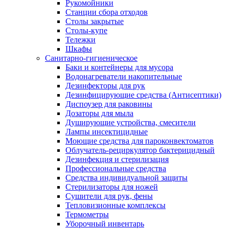
Рукомойники
Станции сбора отходов
Столы закрытые
Столы-купе
Тележки
Шкафы
Санитарно-гигиеническое
Баки и контейнеры для мусора
Водонагреватели накопительные
Дезинфекторы для рук
Дезинфицирующие средства (Антисептики)
Диспоузер для раковины
Дозаторы для мыла
Душирующие устройства, смесители
Лампы инсектицидные
Моющие средства для пароконвектоматов
Облучатель-рециркулятор бактерицидный
Дезинфекция и стерилизация
Профессиональные средства
Средства индивидуальной защиты
Стерилизаторы для ножей
Сушители для рук, фены
Тепловизионные комплексы
Термометры
Уборочный инвентарь