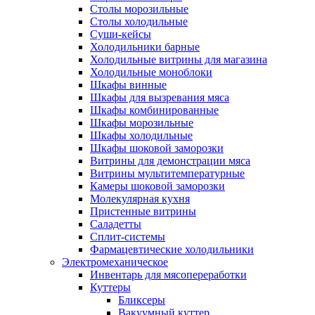
Столы морозильные
Столы холодильные
Суши-кейсы
Холодильники барные
Холодильные витрины для магазина
Холодильные моноблоки
Шкафы винные
Шкафы для вызревания мяса
Шкафы комбинированные
Шкафы морозильные
Шкафы холодильные
Шкафы шоковой заморозки
Витрины для демонстрации мяса
Витрины мультитемпературные
Камеры шоковой заморозки
Молекулярная кухня
Пристенные витрины
Саладетты
Сплит-системы
Фармацевтические холодильники
Электромеханическое
Инвентарь для мясопереработки
Куттеры
Бликсеры
Вакуумный куттер