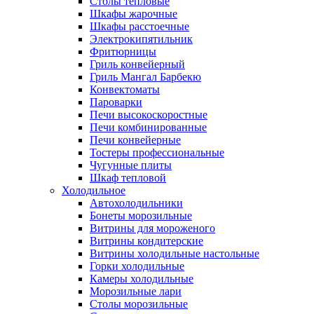
Столы тепловые
Шкафы жарочные
Шкафы расстоечные
Электрокипятильник
Фритюрницы
Гриль конвейерный
Гриль Мангал Барбекю
Конвектоматы
Пароварки
Печи высокоскоростные
Печи комбинированные
Печи конвейерные
Тостеры профессиональные
Чугунные плиты
Шкаф тепловой
Холодильное
Автохолодильники
Бонеты морозильные
Витрины для мороженого
Витрины кондитерские
Витрины холодильные настольные
Горки холодильные
Камеры холодильные
Морозильные лари
Столы морозильные