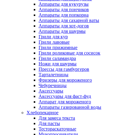
Аппараты для кукурузы
Аппараты для пончиков
Аппараты для попкорна
Аппараты для сахарной ваты
Аппараты для хот-догов
Аппараты для шаурмы
Грили для кур
Грили лавовые
Грили прижимные
Грили роликовые для сосисок
Грили саламандра
Ножи для шаурмы
Прессы для гамбургеров
Тарталетницы
Фризеры для мороженого
Чебуречницы
Аксессуары
Аксессуары для фаст-фуд
Аппарат для мороженого
Аппараты газированной воды
Хлебопекарное
Для замеса текста
Для пасты
Тестораскаточные
Мукопросеиватели