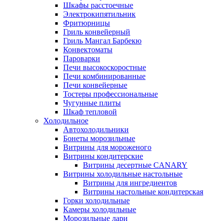
Шкафы расстоечные
Электрокипятильник
Фритюрницы
Гриль конвейерный
Гриль Мангал Барбекю
Конвектоматы
Пароварки
Печи высокоскоростные
Печи комбинированные
Печи конвейерные
Тостеры профессиональные
Чугунные плиты
Шкаф тепловой
Холодильное
Автохолодильники
Бонеты морозильные
Витрины для мороженого
Витрины кондитерские
Витрины десертные CANARY
Витрины холодильные настольные
Витрины для ингредиентов
Витрины настольные кондитерская
Горки холодильные
Камеры холодильные
Морозильные лари