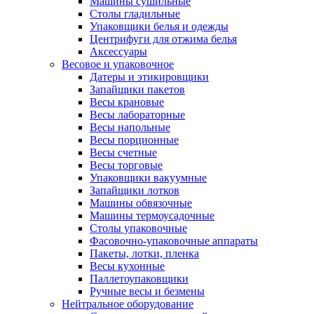
Машины сушильные
Столы гладильные
Упаковщики белья и одежды
Центрифуги для отжима белья
Аксессуары
Весовое и упаковочное
Датеры и этикировщики
Запайщики пакетов
Весы крановые
Весы лабораторные
Весы напольные
Весы порционные
Весы счетные
Весы торговые
Упаковщики вакуумные
Запайщики лотков
Машины обвязочные
Машины термоусадочные
Столы упаковочные
Фасовочно-упаковочные аппараты
Пакеты, лотки, пленка
Весы кухонные
Паллетоупаковщики
Ручные весы и безмены
Нейтральное оборудование