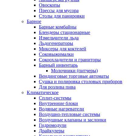
Овоскопы
Прессы для мусора
Столы для панировки
Барное
Барные комбайны
Блендеры стационарные
Измельчители льда
Льдогенераторы
Миксеры для коктелей
Соковыжималки
Сокоохладители и граниторы
Барный инвентарь
Молочники (питчеры)
Вендинговые торговые автоматы
Сушка и полировка столовых приборов
Для розлива пива
Климатическое
Сплит-системы
Внутренние блоки
Водяные нагреватели
Воздушно-тепловые системы
Воздушные клапаны и заслонки
Гидромодули
Драйкулеры