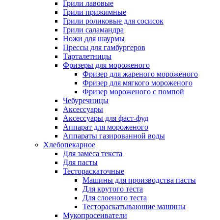
Грили лавовые
Грили прижимные
Грили роликовые для сосисок
Грили саламандра
Ножи для шаурмы
Прессы для гамбургеров
Тарталетницы
Фризеры для мороженого
Фризер для жареного мороженого
Фризер для мягкого мороженого
Фризер мороженого с помпой
Чебуречницы
Аксессуары
Аксессуары для фаст-фуд
Аппарат для мороженого
Аппараты газированной воды
Хлебопекарное
Для замеса текста
Для пасты
Тестораскаточные
Машины для производства пасты
Для крутого теста
Для слоеного теста
Тестораскатывающие машины
Мукопросеиватели