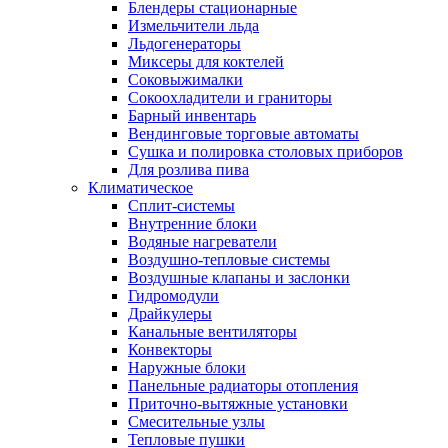
Блендеры стационарные
Измельчители льда
Льдогенераторы
Миксеры для коктелей
Соковыжималки
Сокоохладители и граниторы
Барный инвентарь
Вендинговые торговые автоматы
Сушка и полировка столовых приборов
Для розлива пива
Климатическое
Сплит-системы
Внутренние блоки
Водяные нагреватели
Воздушно-тепловые системы
Воздушные клапаны и заслонки
Гидромодули
Драйкулеры
Канальные вентиляторы
Конвекторы
Наружные блоки
Панельные радиаторы отопления
Приточно-вытяжные установки
Смесительные узлы
Тепловые пушки