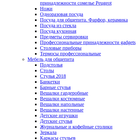
принадлежности сомелье Peugeot
Ножи
Одноразовая посуда
Посуда для общепита. Фарфор, керамика
Посуда из стекла
Посуда кухонная
Предметы сервировки
Профессиональные принадлежности gadgets
Столовые приборы
Термосы профессиональные
Мебель для общепита
Подстолья
Столы
Стулья 2018
Банкетки
Барные стулья
Вешалки гардеробные
Вешалки костюмные
Вешалки напольные
Вешалки настенные
Детские игрушки
Детские стулья
Журнальные и кофейные столики
Зеркала
Каркасы стульев