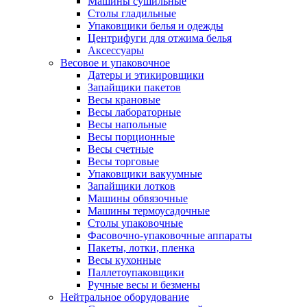
Машины сушильные
Столы гладильные
Упаковщики белья и одежды
Центрифуги для отжима белья
Аксессуары
Весовое и упаковочное
Датеры и этикировщики
Запайщики пакетов
Весы крановые
Весы лабораторные
Весы напольные
Весы порционные
Весы счетные
Весы торговые
Упаковщики вакуумные
Запайщики лотков
Машины обвязочные
Машины термоусадочные
Столы упаковочные
Фасовочно-упаковочные аппараты
Пакеты, лотки, пленка
Весы кухонные
Паллетоупаковщики
Ручные весы и безмены
Нейтральное оборудование