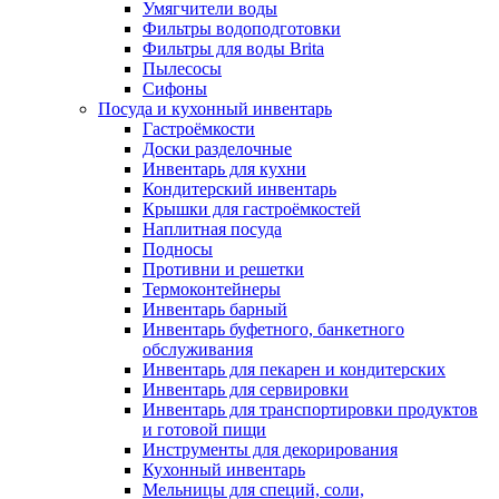
Умягчители воды
Фильтры водоподготовки
Фильтры для воды Brita
Пылесосы
Сифоны
Посуда и кухонный инвентарь
Гастроёмкости
Доски разделочные
Инвентарь для кухни
Кондитерский инвентарь
Крышки для гастроёмкостей
Наплитная посуда
Подносы
Противни и решетки
Термоконтейнеры
Инвентарь барный
Инвентарь буфетного, банкетного
обслуживания
Инвентарь для пекарен и кондитерских
Инвентарь для сервировки
Инвентарь для транспортировки продуктов
и готовой пищи
Инструменты для декорирования
Кухонный инвентарь
Мельницы для специй, соли,