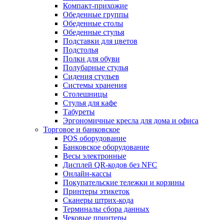
Компакт-прихожие
Обеденные группы
Обеденные столы
Обеденные стулья
Подставки для цветов
Подстолья
Полки для обуви
Полубарные стулья
Сидения стульев
Системы хранения
Столешницы
Стулья для кафе
Табуреты
Эргономичные кресла для дома и офиса
Торговое и банковское
POS оборудование
Банковское оборудование
Весы электронные
Дисплей QR-кодов без NFC
Онлайн-кассы
Покупательские тележки и корзины
Принтеры этикеток
Сканеры штрих-кода
Терминалы сбора данных
Чековые принтеры