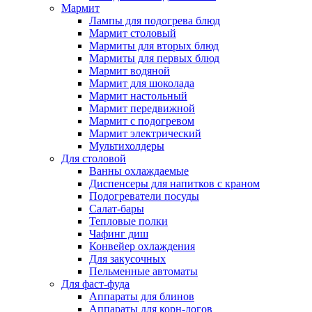
Мармит
Лампы для подогрева блюд
Мармит столовый
Мармиты для вторых блюд
Мармиты для первых блюд
Мармит водяной
Мармит для шоколада
Мармит настольный
Мармит передвижной
Мармит с подогревом
Мармит электрический
Мультихолдеры
Для столовой
Ванны охлаждаемые
Диспенсеры для напитков с краном
Подогреватели посуды
Салат-бары
Тепловые полки
Чафинг диш
Конвейер охлаждения
Для закусочных
Пельменные автоматы
Для фаст-фуда
Аппараты для блинов
Аппараты для корн-догов