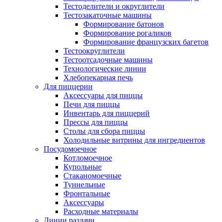
Тестоделители и округлители
Тестозакаточные машины
Формирование батонов
Формирование рогаликов
Формирование французских багетов
Тестоокруглители
Тестоотсадочные машины
Технологические линии
Хлебопекарная печь
Для пиццерии
Аксессуары для пиццы
Печи для пиццы
Инвентарь для пиццерий
Прессы для пиццы
Столы для сбора пиццы
Холодильные витрины для ингредиентов
Посудомоечное
Котломоечное
Купольные
Стаканомоечные
Туннельные
Фронтальные
Аксессуары
Расходные материалы
Линии раздачи