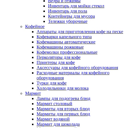
Ведра и отжимы
Инвентарь для мойки стекол
Инвентарь для пола
Контейнеры для мусора
Тележки уборочные
Кофейное
Аппараты для приготовления кофе на песке
Кофеварки капельного типа
Кофемашины автоматические
Кофемашины рожковые
Кофемолки профессиональные
Перколяторы для кофе
Принтеры для кофе
Аксессуары для кофейного оборудования
Расходные материалы для кофейного
оборудования
Турки для кофе
Холодильники для молока
Мармит
Лампы для подогрева блюд
Мармит столовый
Мармиты для вторых блюд
Мармиты для первых блюд
Мармит водяной
Мармит для шоколада