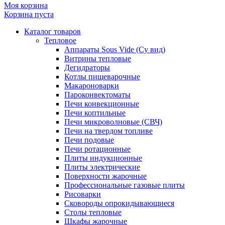
Моя корзина
Корзина пуста
Каталог товаров
Тепловое
Аппараты Sous Vide (Су вид)
Витрины тепловые
Дегидраторы
Котлы пищеварочные
Макароноварки
Пароконвектоматы
Печи конвекционные
Печи коптильные
Печи микроволновые (СВЧ)
Печи на твердом топливе
Печи подовые
Печи ротационные
Плиты индукционные
Плиты электрические
Поверхности жарочные
Профессиональные газовые плиты
Рисоварки
Сковороды опрокидывающиеся
Столы тепловые
Шкафы жарочные