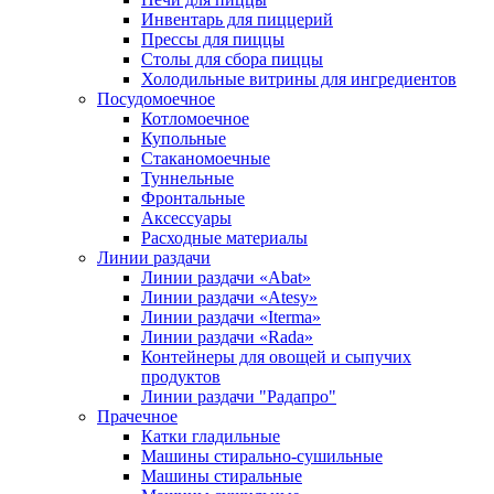
Инвентарь для пиццерий
Прессы для пиццы
Столы для сбора пиццы
Холодильные витрины для ингредиентов
Посудомоечное
Котломоечное
Купольные
Стаканомоечные
Туннельные
Фронтальные
Аксессуары
Расходные материалы
Линии раздачи
Линии раздачи «Abat»
Линии раздачи «Atesy»
Линии раздачи «Iterma»
Линии раздачи «Rada»
Контейнеры для овощей и сыпучих
продуктов
Линии раздачи "Радапро"
Прачечное
Катки гладильные
Машины стирально-сушильные
Машины стиральные