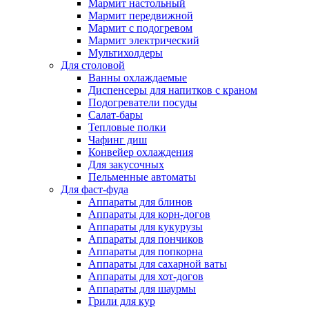
Мармит настольный
Мармит передвижной
Мармит с подогревом
Мармит электрический
Мультихолдеры
Для столовой
Ванны охлаждаемые
Диспенсеры для напитков с краном
Подогреватели посуды
Салат-бары
Тепловые полки
Чафинг диш
Конвейер охлаждения
Для закусочных
Пельменные автоматы
Для фаст-фуда
Аппараты для блинов
Аппараты для корн-догов
Аппараты для кукурузы
Аппараты для пончиков
Аппараты для попкорна
Аппараты для сахарной ваты
Аппараты для хот-догов
Аппараты для шаурмы
Грили для кур