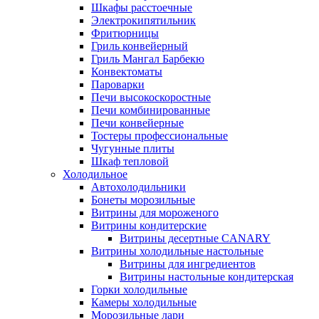
Шкафы расстоечные
Электрокипятильник
Фритюрницы
Гриль конвейерный
Гриль Мангал Барбекю
Конвектоматы
Пароварки
Печи высокоскоростные
Печи комбинированные
Печи конвейерные
Тостеры профессиональные
Чугунные плиты
Шкаф тепловой
Холодильное
Автохолодильники
Бонеты морозильные
Витрины для мороженого
Витрины кондитерские
Витрины десертные CANARY
Витрины холодильные настольные
Витрины для ингредиентов
Витрины настольные кондитерская
Горки холодильные
Камеры холодильные
Морозильные лари