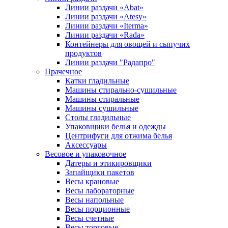
Линии раздачи «Abat»
Линии раздачи «Atesy»
Линии раздачи «Iterma»
Линии раздачи «Rada»
Контейнеры для овощей и сыпучих
продуктов
Линии раздачи "Радапро"
Прачечное
Катки гладильные
Машины стирально-сушильные
Машины стиральные
Машины сушильные
Столы гладильные
Упаковщики белья и одежды
Центрифуги для отжима белья
Аксессуары
Весовое и упаковочное
Датеры и этикировщики
Запайщики пакетов
Весы крановые
Весы лабораторные
Весы напольные
Весы порционные
Весы счетные
Весы торговые