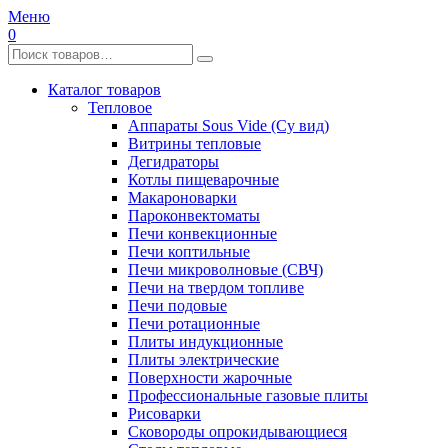
Меню
0
Каталог товаров
Тепловое
Аппараты Sous Vide (Су вид)
Витрины тепловые
Дегидраторы
Котлы пищеварочные
Макароноварки
Пароконвектоматы
Печи конвекционные
Печи коптильные
Печи микроволновые (СВЧ)
Печи на твердом топливе
Печи подовые
Печи ротационные
Плиты индукционные
Плиты электрические
Поверхности жарочные
Профессиональные газовые плиты
Рисоварки
Сковороды опрокидывающиеся