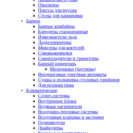
Овоскопы
Прессы для мусора
Столы для панировки
Барное
Барные комбайны
Блендеры стационарные
Измельчители льда
Льдогенераторы
Миксеры для коктелей
Соковыжималки
Сокоохладители и граниторы
Барный инвентарь
Молочники (питчеры)
Вендинговые торговые автоматы
Сушка и полировка столовых приборов
Для розлива пива
Климатическое
Сплит-системы
Внутренние блоки
Водяные нагреватели
Воздушно-тепловые системы
Воздушные клапаны и заслонки
Гидромодули
Драйкулеры