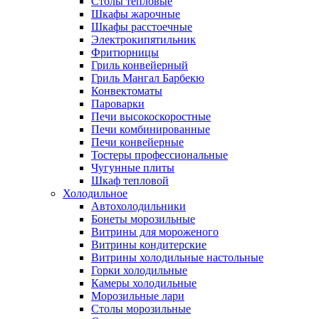
Столы тепловые
Шкафы жарочные
Шкафы расстоечные
Электрокипятильник
Фритюрницы
Гриль конвейерный
Гриль Мангал Барбекю
Конвектоматы
Пароварки
Печи высокоскоростные
Печи комбинированные
Печи конвейерные
Тостеры профессиональные
Чугунные плиты
Шкаф тепловой
Холодильное
Автохолодильники
Бонеты морозильные
Витрины для мороженого
Витрины кондитерские
Витрины холодильные настольные
Горки холодильные
Камеры холодильные
Морозильные лари
Столы морозильные