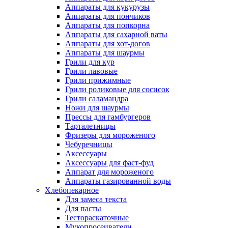
Аппараты для кукурузы
Аппараты для пончиков
Аппараты для попкорна
Аппараты для сахарной ваты
Аппараты для хот-догов
Аппараты для шаурмы
Грили для кур
Грили лавовые
Грили прижимные
Грили роликовые для сосисок
Грили саламандра
Ножи для шаурмы
Прессы для гамбургеров
Тарталетницы
Фризеры для мороженого
Чебуречницы
Аксессуары
Аксессуары для фаст-фуд
Аппарат для мороженого
Аппараты газированной воды
Хлебопекарное
Для замеса текста
Для пасты
Тестораскаточные
Мукопросеиватели