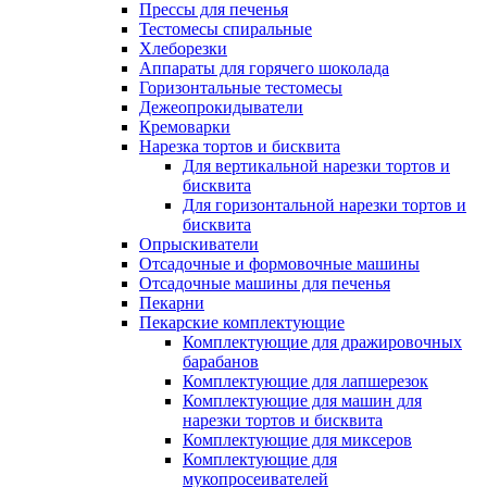
Прессы для печенья
Тестомесы спиральные
Хлеборезки
Аппараты для горячего шоколада
Горизонтальные тестомесы
Дежеопрокидыватели
Кремоварки
Нарезка тортов и бисквита
Для вертикальной нарезки тортов и
бисквита
Для горизонтальной нарезки тортов и
бисквита
Опрыскиватели
Отсадочные и формовочные машины
Отсадочные машины для печенья
Пекарни
Пекарские комплектующие
Комплектующие для дражировочных
барабанов
Комплектующие для лапшерезок
Комплектующие для машин для
нарезки тортов и бисквита
Комплектующие для миксеров
Комплектующие для
мукопросеивателей