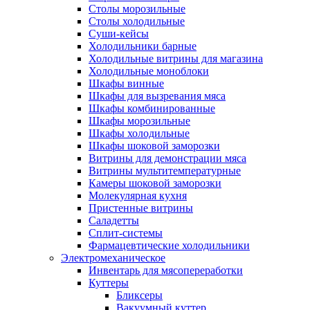
Столы морозильные
Столы холодильные
Суши-кейсы
Холодильники барные
Холодильные витрины для магазина
Холодильные моноблоки
Шкафы винные
Шкафы для вызревания мяса
Шкафы комбинированные
Шкафы морозильные
Шкафы холодильные
Шкафы шоковой заморозки
Витрины для демонстрации мяса
Витрины мультитемпературные
Камеры шоковой заморозки
Молекулярная кухня
Пристенные витрины
Саладетты
Сплит-системы
Фармацевтические холодильники
Электромеханическое
Инвентарь для мясопереработки
Куттеры
Бликсеры
Вакуумный куттер