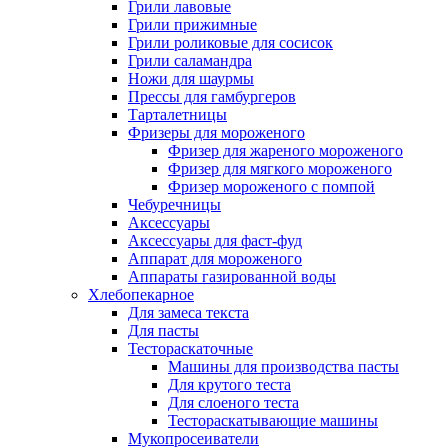
Грили лавовые
Грили прижимные
Грили роликовые для сосисок
Грили саламандра
Ножи для шаурмы
Прессы для гамбургеров
Тарталетницы
Фризеры для мороженого
Фризер для жареного мороженого
Фризер для мягкого мороженого
Фризер мороженого с помпой
Чебуречницы
Аксессуары
Аксессуары для фаст-фуд
Аппарат для мороженого
Аппараты газированной воды
Хлебопекарное
Для замеса текста
Для пасты
Тестораскаточные
Машины для производства пасты
Для крутого теста
Для слоеного теста
Тестораскатывающие машины
Мукопросеиватели