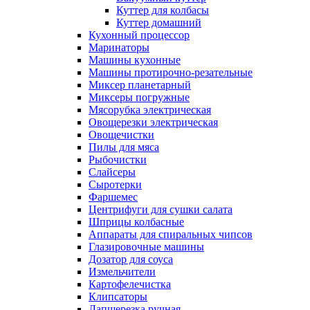
Куттер для колбасы
Куттер домашний
Кухонный процессор
Маринаторы
Машины кухонные
Машины протирочно-резательные
Миксер планетарный
Миксеры погружные
Мясорубка электрическая
Овощерезки электрическая
Овощечистки
Пилы для мяса
Рыбочистки
Слайсеры
Сыротерки
Фаршемес
Центрифуги для сушки салата
Шприцы колбасные
Аппараты для спиральных чипсов
Глазировочные машины
Дозатор для соуса
Измельчители
Картофелечистка
Клипсаторы
Лапшерезка ручная