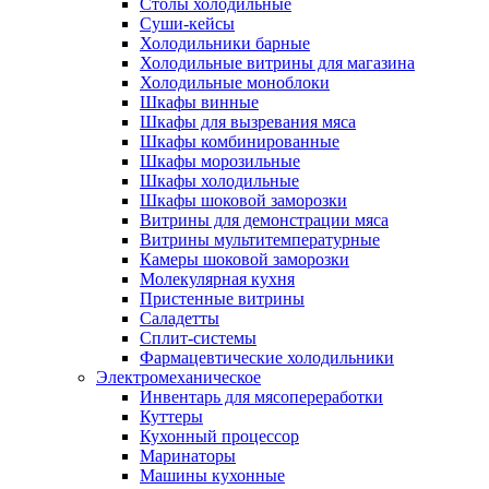
Столы холодильные
Суши-кейсы
Холодильники барные
Холодильные витрины для магазина
Холодильные моноблоки
Шкафы винные
Шкафы для вызревания мяса
Шкафы комбинированные
Шкафы морозильные
Шкафы холодильные
Шкафы шоковой заморозки
Витрины для демонстрации мяса
Витрины мультитемпературные
Камеры шоковой заморозки
Молекулярная кухня
Пристенные витрины
Саладетты
Сплит-системы
Фармацевтические холодильники
Электромеханическое
Инвентарь для мясопереработки
Куттеры
Кухонный процессор
Маринаторы
Машины кухонные