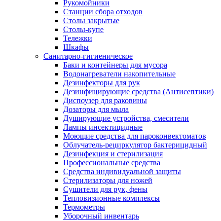
Рукомойники
Станции сбора отходов
Столы закрытые
Столы-купе
Тележки
Шкафы
Санитарно-гигиеническое
Баки и контейнеры для мусора
Водонагреватели накопительные
Дезинфекторы для рук
Дезинфицирующие средства (Антисептики)
Диспоузер для раковины
Дозаторы для мыла
Душирующие устройства, смесители
Лампы инсектицидные
Моющие средства для пароконвектоматов
Облучатель-рециркулятор бактерицидный
Дезинфекция и стерилизация
Профессиональные средства
Средства индивидуальной защиты
Стерилизаторы для ножей
Сушители для рук, фены
Тепловизионные комплексы
Термометры
Уборочный инвентарь