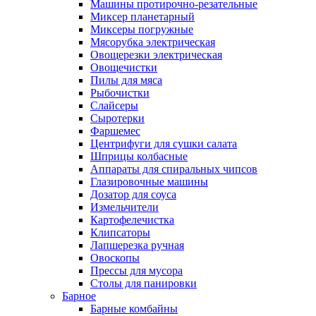
Машины протирочно-резательные
Миксер планетарный
Миксеры погружные
Мясорубка электрическая
Овощерезки электрическая
Овощечистки
Пилы для мяса
Рыбочистки
Слайсеры
Сыротерки
Фаршемес
Центрифуги для сушки салата
Шприцы колбасные
Аппараты для спиральных чипсов
Глазировочные машины
Дозатор для соуса
Измельчители
Картофелечистка
Клипсаторы
Лапшерезка ручная
Овоскопы
Прессы для мусора
Столы для панировки
Барное
Барные комбайны