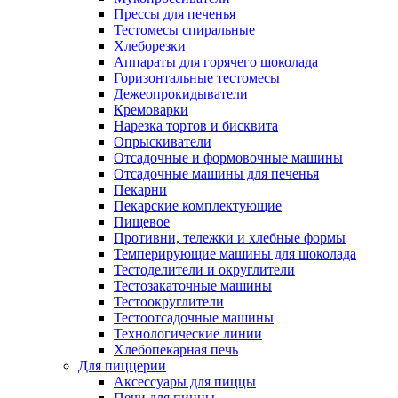
Прессы для печенья
Тестомесы спиральные
Хлеборезки
Аппараты для горячего шоколада
Горизонтальные тестомесы
Дежеопрокидыватели
Кремоварки
Нарезка тортов и бисквита
Опрыскиватели
Отсадочные и формовочные машины
Отсадочные машины для печенья
Пекарни
Пекарские комплектующие
Пищевое
Противни, тележки и хлебные формы
Темперирующие машины для шоколада
Тестоделители и округлители
Тестозакаточные машины
Тестоокруглители
Тестоотсадочные машины
Технологические линии
Хлебопекарная печь
Для пиццерии
Аксессуары для пиццы
Печи для пиццы