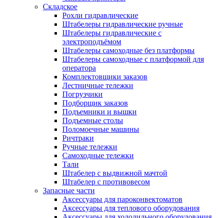
Складское
Рохли гидравлические
Штабелеры гидравлические ручные
Штабелеры гидравлические с
электроподъёмом
Штабелеры самоходные без платформы
Штабелеры самоходные с платформой для
оператора
Комплектовщики заказов
Лестничные тележки
Погрузчики
Подборщик заказов
Подъемники и вышки
Подъемные столы
Поломоечные машины
Ричтраки
Ручные тележки
Самоходные тележки
Тали
Штабелер с выдвижной мачтой
Штабелер с противовесом
Запасные части
Аксессуары для пароконвектоматов
Аксессуары для теплового оборудования
Аксессуары для холодильного оборудования