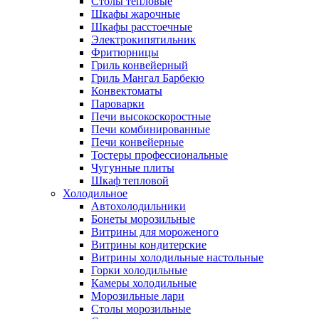
Столы тепловые
Шкафы жарочные
Шкафы расстоечные
Электрокипятильник
Фритюрницы
Гриль конвейерный
Гриль Мангал Барбекю
Конвектоматы
Пароварки
Печи высокоскоростные
Печи комбинированные
Печи конвейерные
Тостеры профессиональные
Чугунные плиты
Шкаф тепловой
Холодильное
Автохолодильники
Бонеты морозильные
Витрины для мороженого
Витрины кондитерские
Витрины холодильные настольные
Горки холодильные
Камеры холодильные
Морозильные лари
Столы морозильные