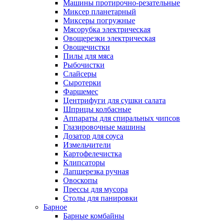
Машины протирочно-резательные
Миксер планетарный
Миксеры погружные
Мясорубка электрическая
Овощерезки электрическая
Овощечистки
Пилы для мяса
Рыбочистки
Слайсеры
Сыротерки
Фаршемес
Центрифуги для сушки салата
Шприцы колбасные
Аппараты для спиральных чипсов
Глазировочные машины
Дозатор для соуса
Измельчители
Картофелечистка
Клипсаторы
Лапшерезка ручная
Овоскопы
Прессы для мусора
Столы для панировки
Барное
Барные комбайны