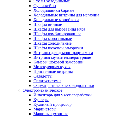
Столы холодильные
Суши-кейсы
Холодильники барные
Холодильные витрины для магазина
Холодильные моноблоки
Шкафы винные
Шкафы для вызревания мяса
Шкафы комбинированные
Шкафы морозильные
Шкафы холодильные
Шкафы шоковой заморозки
Витрины для демонстрации мяса
Витрины мультитемпературные
Камеры шоковой заморозки
Молекулярная кухня
Пристенные витрины
Саладетты
Сплит-системы
Фармацевтические холодильники
Электромеханическое
Инвентарь для мясопереработки
Куттеры
Кухонный процессор
Маринаторы
Машины кухонные