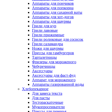
Аппараты для пончиков
Аппараты для попкорна
Аппараты для сахарной ваты
Аппараты для хот-догов
Аппараты для шаурмы
Грили для кур
Грили лавовые
Грили прижимные
Грили роликовые для сосисок
Грили саламандра
Ножи для шаурмы
Прессы для гамбургеров
Тарталетницы
Фризеры для мороженого
Чебуречницы
Аксессуары
Аксессуары для фаст-фуд
Аппарат для мороженого
Аппараты газированной воды
Хлебопекарное
Для замеса текста
Для пасты
Тестораскаточные
Мукопросеиватели
Прессы для печенья