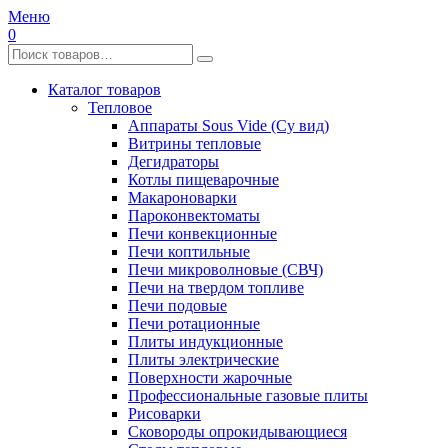
Меню
0
Каталог товаров
Тепловое
Аппараты Sous Vide (Су вид)
Витрины тепловые
Дегидраторы
Котлы пищеварочные
Макароноварки
Пароконвектоматы
Печи конвекционные
Печи коптильные
Печи микроволновые (СВЧ)
Печи на твердом топливе
Печи подовые
Печи ротационные
Плиты индукционные
Плиты электрические
Поверхности жарочные
Профессиональные газовые плиты
Рисоварки
Сковороды опрокидывающиеся