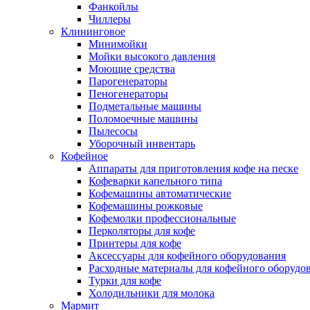
Фанкойлы
Чиллеры
Клининговое
Минимойки
Мойки высокого давления
Моющие средства
Парогенераторы
Пеногенераторы
Подметальные машины
Поломоечные машины
Пылесосы
Уборочный инвентарь
Кофейное
Аппараты для приготовления кофе на песке
Кофеварки капельного типа
Кофемашины автоматические
Кофемашины рожковые
Кофемолки профессиональные
Перколяторы для кофе
Принтеры для кофе
Аксессуары для кофейного оборудования
Расходные материалы для кофейного оборудо
Турки для кофе
Холодильники для молока
Мармит