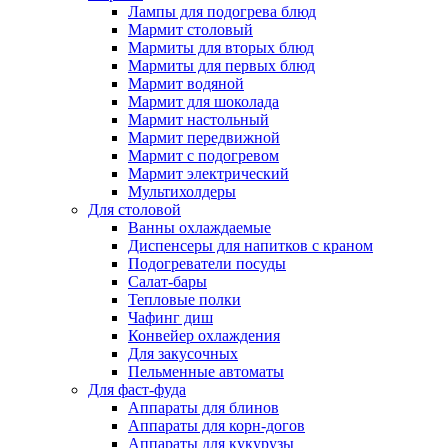
Лампы для подогрева блюд
Мармит столовый
Мармиты для вторых блюд
Мармиты для первых блюд
Мармит водяной
Мармит для шоколада
Мармит настольный
Мармит передвижной
Мармит с подогревом
Мармит электрический
Мультихолдеры
Для столовой
Ванны охлаждаемые
Диспенсеры для напитков с краном
Подогреватели посуды
Салат-бары
Тепловые полки
Чафинг диш
Конвейер охлаждения
Для закусочных
Пельменные автоматы
Для фаст-фуда
Аппараты для блинов
Аппараты для корн-догов
Аппараты для кукурузы