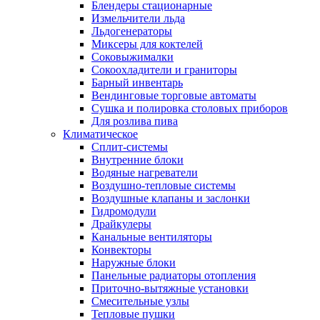
Блендеры стационарные
Измельчители льда
Льдогенераторы
Миксеры для коктелей
Соковыжималки
Сокоохладители и граниторы
Барный инвентарь
Вендинговые торговые автоматы
Сушка и полировка столовых приборов
Для розлива пива
Климатическое
Сплит-системы
Внутренние блоки
Водяные нагреватели
Воздушно-тепловые системы
Воздушные клапаны и заслонки
Гидромодули
Драйкулеры
Канальные вентиляторы
Конвекторы
Наружные блоки
Панельные радиаторы отопления
Приточно-вытяжные установки
Смесительные узлы
Тепловые пушки