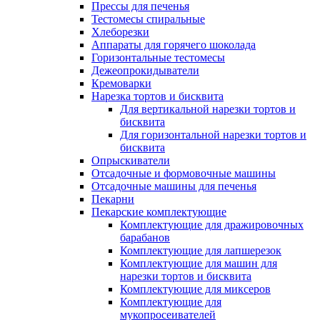
Прессы для печенья
Тестомесы спиральные
Хлеборезки
Аппараты для горячего шоколада
Горизонтальные тестомесы
Дежеопрокидыватели
Кремоварки
Нарезка тортов и бисквита
Для вертикальной нарезки тортов и
бисквита
Для горизонтальной нарезки тортов и
бисквита
Опрыскиватели
Отсадочные и формовочные машины
Отсадочные машины для печенья
Пекарни
Пекарские комплектующие
Комплектующие для дражировочных
барабанов
Комплектующие для лапшерезок
Комплектующие для машин для
нарезки тортов и бисквита
Комплектующие для миксеров
Комплектующие для
мукопросеивателей