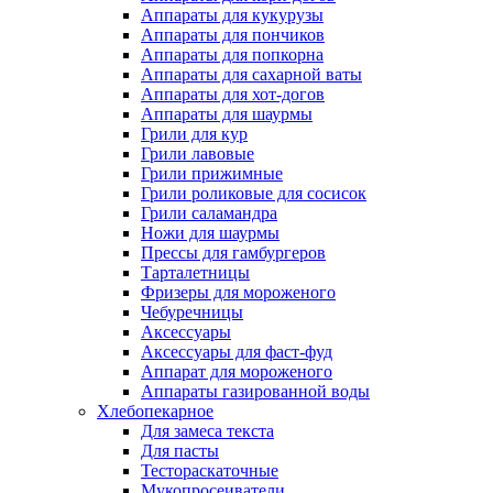
Аппараты для кукурузы
Аппараты для пончиков
Аппараты для попкорна
Аппараты для сахарной ваты
Аппараты для хот-догов
Аппараты для шаурмы
Грили для кур
Грили лавовые
Грили прижимные
Грили роликовые для сосисок
Грили саламандра
Ножи для шаурмы
Прессы для гамбургеров
Тарталетницы
Фризеры для мороженого
Чебуречницы
Аксессуары
Аксессуары для фаст-фуд
Аппарат для мороженого
Аппараты газированной воды
Хлебопекарное
Для замеса текста
Для пасты
Тестораскаточные
Мукопросеиватели