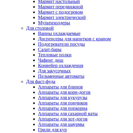
Мармит настольный
Мармит передвижной
Мармит с подогревом
Мармит электрический
Мультихолдеры
Для столовой
Ванны охлаждаемые
Диспенсеры для напитков с краном
Подогреватели посуды
Салат-бары
Тепловые полки
Чафинг диш
Конвейер охлаждения
Для закусочных
Пельменные автоматы
Для фаст-фуда
Аппараты для блинов
Аппараты для корн-догов
Аппараты для кукурузы
Аппараты для пончиков
Аппараты для попкорна
Аппараты для сахарной ваты
Аппараты для хот-догов
Аппараты для шаурмы
Грили для кур