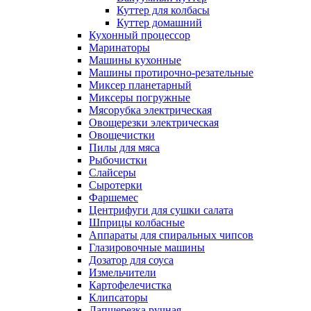
Куттер для колбасы
Куттер домашний
Кухонный процессор
Маринаторы
Машины кухонные
Машины протирочно-резательные
Миксер планетарный
Миксеры погружные
Мясорубка электрическая
Овощерезки электрическая
Овощечистки
Пилы для мяса
Рыбочистки
Слайсеры
Сыротерки
Фаршемес
Центрифуги для сушки салата
Шприцы колбасные
Аппараты для спиральных чипсов
Глазировочные машины
Дозатор для соуса
Измельчители
Картофелечистка
Клипсаторы
Лапшерезка ручная