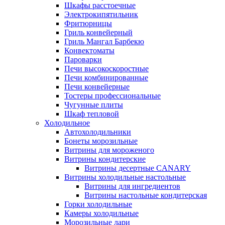
Шкафы расстоечные
Электрокипятильник
Фритюрницы
Гриль конвейерный
Гриль Мангал Барбекю
Конвектоматы
Пароварки
Печи высокоскоростные
Печи комбинированные
Печи конвейерные
Тостеры профессиональные
Чугунные плиты
Шкаф тепловой
Холодильное
Автохолодильники
Бонеты морозильные
Витрины для мороженого
Витрины кондитерские
Витрины десертные CANARY
Витрины холодильные настольные
Витрины для ингредиентов
Витрины настольные кондитерская
Горки холодильные
Камеры холодильные
Морозильные лари