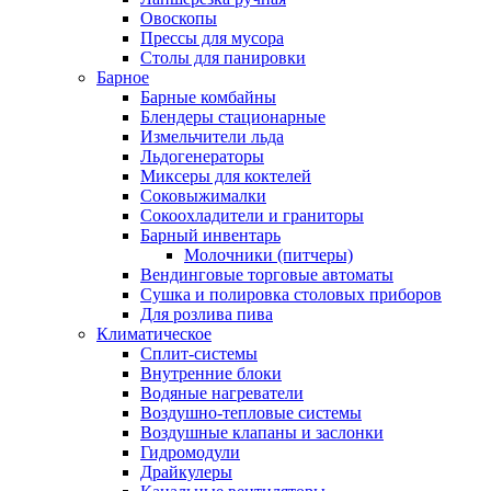
Овоскопы
Прессы для мусора
Столы для панировки
Барное
Барные комбайны
Блендеры стационарные
Измельчители льда
Льдогенераторы
Миксеры для коктелей
Соковыжималки
Сокоохладители и граниторы
Барный инвентарь
Молочники (питчеры)
Вендинговые торговые автоматы
Сушка и полировка столовых приборов
Для розлива пива
Климатическое
Сплит-системы
Внутренние блоки
Водяные нагреватели
Воздушно-тепловые системы
Воздушные клапаны и заслонки
Гидромодули
Драйкулеры