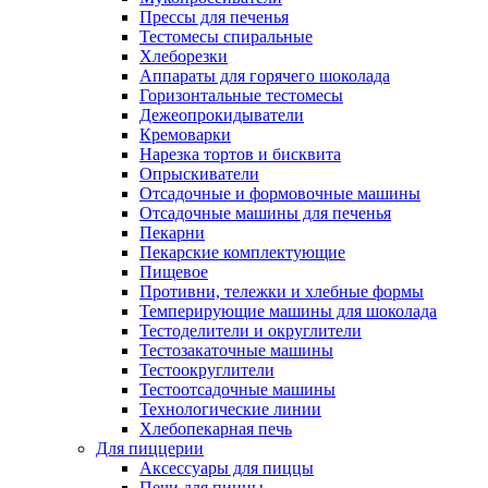
Прессы для печенья
Тестомесы спиральные
Хлеборезки
Аппараты для горячего шоколада
Горизонтальные тестомесы
Дежеопрокидыватели
Кремоварки
Нарезка тортов и бисквита
Опрыскиватели
Отсадочные и формовочные машины
Отсадочные машины для печенья
Пекарни
Пекарские комплектующие
Пищевое
Противни, тележки и хлебные формы
Темперирующие машины для шоколада
Тестоделители и округлители
Тестозакаточные машины
Тестоокруглители
Тестоотсадочные машины
Технологические линии
Хлебопекарная печь
Для пиццерии
Аксессуары для пиццы
Печи для пиццы