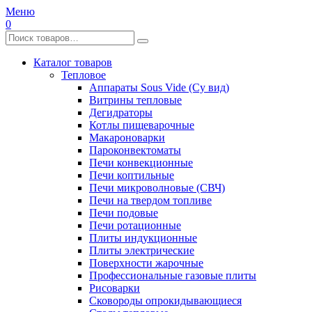
Меню
0
Каталог товаров
Тепловое
Аппараты Sous Vide (Су вид)
Витрины тепловые
Дегидраторы
Котлы пищеварочные
Макароноварки
Пароконвектоматы
Печи конвекционные
Печи коптильные
Печи микроволновые (СВЧ)
Печи на твердом топливе
Печи подовые
Печи ротационные
Плиты индукционные
Плиты электрические
Поверхности жарочные
Профессиональные газовые плиты
Рисоварки
Сковороды опрокидывающиеся