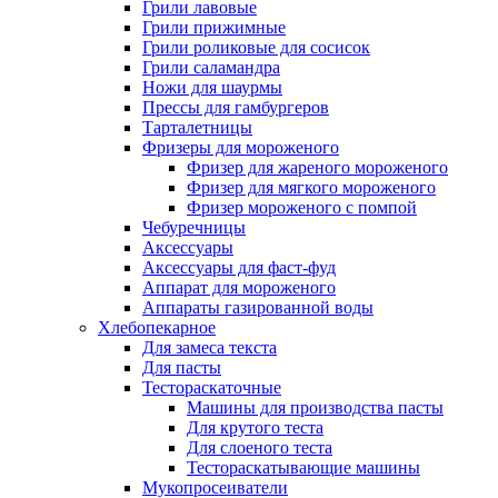
Грили лавовые
Грили прижимные
Грили роликовые для сосисок
Грили саламандра
Ножи для шаурмы
Прессы для гамбургеров
Тарталетницы
Фризеры для мороженого
Фризер для жареного мороженого
Фризер для мягкого мороженого
Фризер мороженого с помпой
Чебуречницы
Аксессуары
Аксессуары для фаст-фуд
Аппарат для мороженого
Аппараты газированной воды
Хлебопекарное
Для замеса текста
Для пасты
Тестораскаточные
Машины для производства пасты
Для крутого теста
Для слоеного теста
Тестораскатывающие машины
Мукопросеиватели