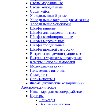
Столы морозильные
Столы холодильные
Суши-кейсы
Холодильники барные
Холодильные витрины для магазина
Холодильные моноблоки
Шкафы винные
Шкафы для вызревания мяса
Шкафы комбинированные
Шкафы морозильные
Шкафы холодильные
Шкафы шоковой заморозки
Витрины для демонстрации мяса
Витрины мультитемпературные
Камеры шоковой заморозки
Молекулярная кухня
Пристенные витрины
Саладетты
Сплит-системы
Фармацевтические холодильники
Электромеханическое
Инвентарь для мясопереработки
Куттеры
Бликсеры
Вакуумный куттер