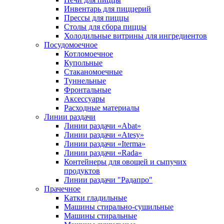
Инвентарь для пиццерий
Прессы для пиццы
Столы для сбора пиццы
Холодильные витрины для ингредиентов
Посудомоечное
Котломоечное
Купольные
Стаканомоечные
Туннельные
Фронтальные
Аксессуары
Расходные материалы
Линии раздачи
Линии раздачи «Abat»
Линии раздачи «Atesy»
Линии раздачи «Iterma»
Линии раздачи «Rada»
Контейнеры для овощей и сыпучих
продуктов
Линии раздачи "Радапро"
Прачечное
Катки гладильные
Машины стирально-сушильные
Машины стиральные