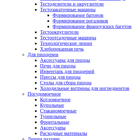
Тестоделители и округлители
Тестозакаточные машины
Формирование батонов
Формирование рогаликов
Формирование французских багетов
Тестоокруглители
Тестоотсадочные машины
Технологические линии
Хлебопекарная печь
Для пиццерии
Аксессуары для пиццы
Печи для пиццы
Инвентарь для пиццерий
Прессы для пиццы
Столы для сбора пиццы
Холодильные витрины для ингредиентов
Посудомоечное
Котломоечное
Купольные
Стаканомоечные
Туннельные
Фронтальные
Аксессуары
Расходные материалы
Линии раздачи