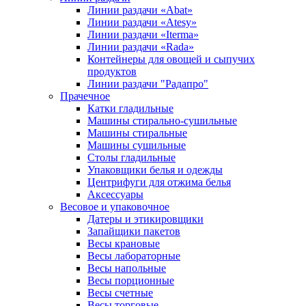
Линии раздачи «Abat»
Линии раздачи «Atesy»
Линии раздачи «Iterma»
Линии раздачи «Rada»
Контейнеры для овощей и сыпучих
продуктов
Линии раздачи "Радапро"
Прачечное
Катки гладильные
Машины стирально-сушильные
Машины стиральные
Машины сушильные
Столы гладильные
Упаковщики белья и одежды
Центрифуги для отжима белья
Аксессуары
Весовое и упаковочное
Датеры и этикировщики
Запайщики пакетов
Весы крановые
Весы лабораторные
Весы напольные
Весы порционные
Весы счетные
Весы торговые