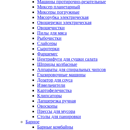
Машины протирочно-резательные
Миксер планетарный
Миксеры погружные
Мясорубка электрическая
Овощерезки электрическая
Овощечистки
Пилы для мяса
Рыбочистки
Слайсеры
Сыротерки
Фаршемес
Центрифуги для сушки салата
Шприцы колбасные
Аппараты для спиральных чипсов
Глазировочные машины
Дозатор для соуса
Измельчители
Картофелечистка
Клипсаторы
Лапшерезка ручная
Овоскопы
Прессы для мусора
Столы для панировки
Барное
Барные комбайны