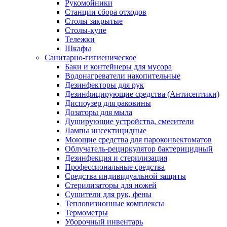
Рукомойники
Станции сбора отходов
Столы закрытые
Столы-купе
Тележки
Шкафы
Санитарно-гигиеническое
Баки и контейнеры для мусора
Водонагреватели накопительные
Дезинфекторы для рук
Дезинфицирующие средства (Антисептики)
Диспоузер для раковины
Дозаторы для мыла
Душирующие устройства, смесители
Лампы инсектицидные
Моющие средства для пароконвектоматов
Облучатель-рециркулятор бактерицидный
Дезинфекция и стерилизация
Профессиональные средства
Средства индивидуальной защиты
Стерилизаторы для ножей
Сушители для рук, фены
Тепловизионные комплексы
Термометры
Уборочный инвентарь