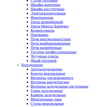
Столы тепловые
Шкафы жарочные
Шкафы расстоечные
Электрокипятильник
Фритюрницы
Гриль конвейерный
Гриль Мангал Барбекю
Конвектоматы
Пароварки
Печи высокоскоростные
Печи комбинированные
Печи конвейерные
Тостеры профессиональные
Чугунные плиты
Шкаф тепловой
Холодильное
Автохолодильники
Бонеты морозильные
Витрины для мороженого
Витрины кондитерские
Витрины холодильные настольные
Горки холодильные
Камеры холодильные
Морозильные лари
Столы морозильные