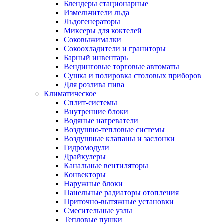
Блендеры стационарные
Измельчители льда
Льдогенераторы
Миксеры для коктелей
Соковыжималки
Сокоохладители и граниторы
Барный инвентарь
Вендинговые торговые автоматы
Сушка и полировка столовых приборов
Для розлива пива
Климатическое
Сплит-системы
Внутренние блоки
Водяные нагреватели
Воздушно-тепловые системы
Воздушные клапаны и заслонки
Гидромодули
Драйкулеры
Канальные вентиляторы
Конвекторы
Наружные блоки
Панельные радиаторы отопления
Приточно-вытяжные установки
Смесительные узлы
Тепловые пушки