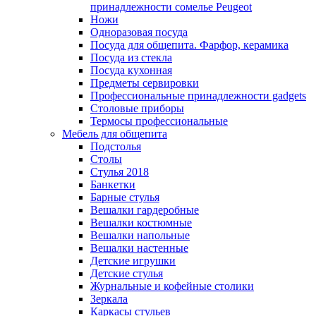
принадлежности сомелье Peugeot
Ножи
Одноразовая посуда
Посуда для общепита. Фарфор, керамика
Посуда из стекла
Посуда кухонная
Предметы сервировки
Профессиональные принадлежности gadgets
Столовые приборы
Термосы профессиональные
Мебель для общепита
Подстолья
Столы
Стулья 2018
Банкетки
Барные стулья
Вешалки гардеробные
Вешалки костюмные
Вешалки напольные
Вешалки настенные
Детские игрушки
Детские стулья
Журнальные и кофейные столики
Зеркала
Каркасы стульев