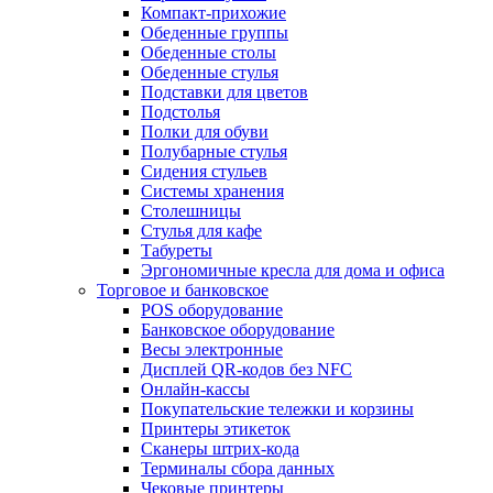
Компакт-прихожие
Обеденные группы
Обеденные столы
Обеденные стулья
Подставки для цветов
Подстолья
Полки для обуви
Полубарные стулья
Сидения стульев
Системы хранения
Столешницы
Стулья для кафе
Табуреты
Эргономичные кресла для дома и офиса
Торговое и банковское
POS оборудование
Банковское оборудование
Весы электронные
Дисплей QR-кодов без NFC
Онлайн-кассы
Покупательские тележки и корзины
Принтеры этикеток
Сканеры штрих-кода
Терминалы сбора данных
Чековые принтеры