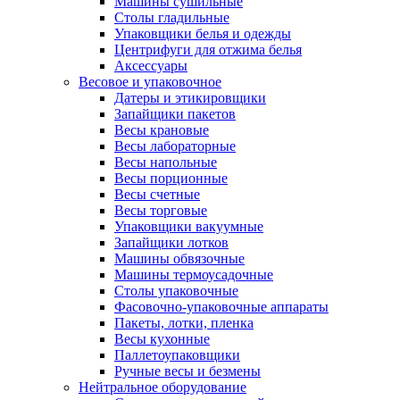
Машины сушильные
Столы гладильные
Упаковщики белья и одежды
Центрифуги для отжима белья
Аксессуары
Весовое и упаковочное
Датеры и этикировщики
Запайщики пакетов
Весы крановые
Весы лабораторные
Весы напольные
Весы порционные
Весы счетные
Весы торговые
Упаковщики вакуумные
Запайщики лотков
Машины обвязочные
Машины термоусадочные
Столы упаковочные
Фасовочно-упаковочные аппараты
Пакеты, лотки, пленка
Весы кухонные
Паллетоупаковщики
Ручные весы и безмены
Нейтральное оборудование