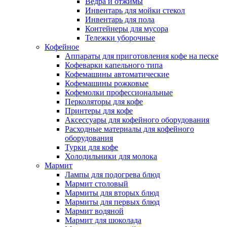
Ведра и отжимы
Инвентарь для мойки стекол
Инвентарь для пола
Контейнеры для мусора
Тележки уборочные
Кофейное
Аппараты для приготовления кофе на песке
Кофеварки капельного типа
Кофемашины автоматические
Кофемашины рожковые
Кофемолки профессиональные
Перколяторы для кофе
Принтеры для кофе
Аксессуары для кофейного оборудования
Расходные материалы для кофейного
оборудования
Турки для кофе
Холодильники для молока
Мармит
Лампы для подогрева блюд
Мармит столовый
Мармиты для вторых блюд
Мармиты для первых блюд
Мармит водяной
Мармит для шоколада