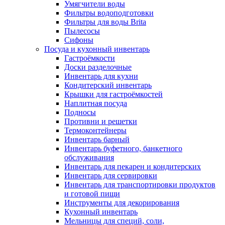
Умягчители воды
Фильтры водоподготовки
Фильтры для воды Brita
Пылесосы
Сифоны
Посуда и кухонный инвентарь
Гастроёмкости
Доски разделочные
Инвентарь для кухни
Кондитерский инвентарь
Крышки для гастроёмкостей
Наплитная посуда
Подносы
Противни и решетки
Термоконтейнеры
Инвентарь барный
Инвентарь буфетного, банкетного
обслуживания
Инвентарь для пекарен и кондитерских
Инвентарь для сервировки
Инвентарь для транспортировки продуктов
и готовой пищи
Инструменты для декорирования
Кухонный инвентарь
Мельницы для специй, соли,