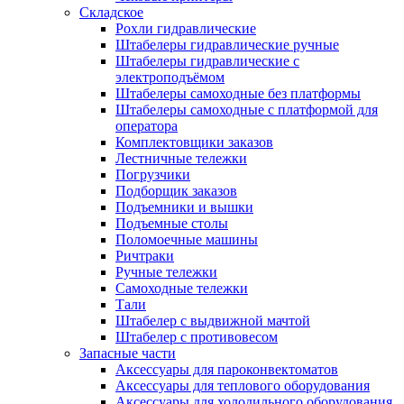
Складское
Рохли гидравлические
Штабелеры гидравлические ручные
Штабелеры гидравлические с
электроподъёмом
Штабелеры самоходные без платформы
Штабелеры самоходные с платформой для
оператора
Комплектовщики заказов
Лестничные тележки
Погрузчики
Подборщик заказов
Подъемники и вышки
Подъемные столы
Поломоечные машины
Ричтраки
Ручные тележки
Самоходные тележки
Тали
Штабелер с выдвижной мачтой
Штабелер с противовесом
Запасные части
Аксессуары для пароконвектоматов
Аксессуары для теплового оборудования
Аксессуары для холодильного оборудования