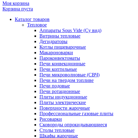
Моя корзина
Корзина пуста
Каталог товаров
Тепловое
Аппараты Sous Vide (Су вид)
Витрины тепловые
Дегидраторы
Котлы пищеварочные
Макароноварки
Пароконвектоматы
Печи конвекционные
Печи коптильные
Печи микроволновые (СВЧ)
Печи на твердом топливе
Печи подовые
Печи ротационные
Плиты индукционные
Плиты электрические
Поверхности жарочные
Профессиональные газовые плиты
Рисоварки
Сковороды опрокидывающиеся
Столы тепловые
Шкафы жарочные