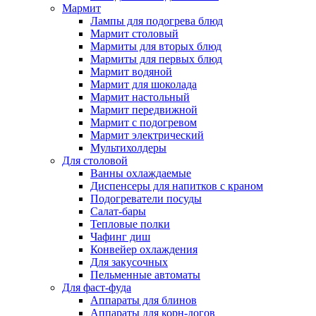
Мармит
Лампы для подогрева блюд
Мармит столовый
Мармиты для вторых блюд
Мармиты для первых блюд
Мармит водяной
Мармит для шоколада
Мармит настольный
Мармит передвижной
Мармит с подогревом
Мармит электрический
Мультихолдеры
Для столовой
Ванны охлаждаемые
Диспенсеры для напитков с краном
Подогреватели посуды
Салат-бары
Тепловые полки
Чафинг диш
Конвейер охлаждения
Для закусочных
Пельменные автоматы
Для фаст-фуда
Аппараты для блинов
Аппараты для корн-догов