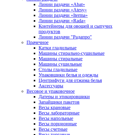
Линии раздачи «Abat»
Линии раздачи «Atesy»
Линии раздачи «Iterma»
Линии раздачи «Rada»
Контейнеры для овощей и сыпучих
продуктов
Линии раздачи "Радапро"
Прачечное
Катки гладильные
Машины стирально-сушильные
Машины стиральные
Машины сушильные
Столы гладильные
Упаковщики белья и одежды
Центрифуги для отжима белья
Аксессуары
Весовое и упаковочное
Датеры и этикировщики
Запайщики пакетов
Весы крановые
Весы лабораторные
Весы напольные
Весы порционные
Весы счетные
Весы торговые