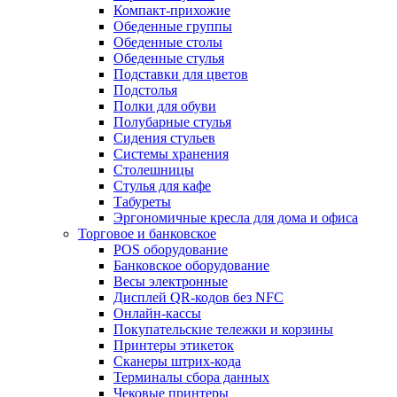
Компакт-прихожие
Обеденные группы
Обеденные столы
Обеденные стулья
Подставки для цветов
Подстолья
Полки для обуви
Полубарные стулья
Сидения стульев
Системы хранения
Столешницы
Стулья для кафе
Табуреты
Эргономичные кресла для дома и офиса
Торговое и банковское
POS оборудование
Банковское оборудование
Весы электронные
Дисплей QR-кодов без NFC
Онлайн-кассы
Покупательские тележки и корзины
Принтеры этикеток
Сканеры штрих-кода
Терминалы сбора данных
Чековые принтеры