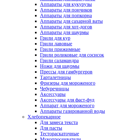
Аппараты для кукурузы
Аппараты для пончиков
Аппараты для попкорна
Аппараты для сахарной ваты
Аппараты для хот-догов
Аппараты для шаурмы
Грили для кур
Грили лавовые
Грили прижимные
Грили роликовые для сосисок
Грили саламандра
Ножи для шаурмы
Прессы для гамбургеров
Тарталетницы
Фризеры для мороженого
Чебуречницы
Аксессуары
Аксессуары для фаст-фуд
Аппарат для мороженого
Аппараты газированной воды
Хлебопекарное
Для замеса текста
Для пасты
Тестораскаточные
Мукопросеиватели