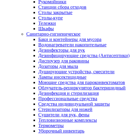
Рукомойники
Станции сбора отходов
Столы закрытые
Столы-купе
Тележки
Шкафы
Санитарно-гигиеническое
Баки и контейнеры для мусора
Водонагреватели накопительные
Дезинфекторы для рук
Дезинфицирующие средства (Антисептики)
Диспоузер для раковины
Дозаторы для мыла
Душирующие устройства, смесители
Лампы инсектицидные
Моющие средства для пароконвектоматов
Облучатель-рециркулятор бактерицидный
Дезинфекция и стерилизация
Профессиональные средства
Средства индивидуальной защиты
Стерилизаторы для ножей
Сушители для рук, фены
Тепловизионные комплексы
Термометры
Уборочный инвентарь