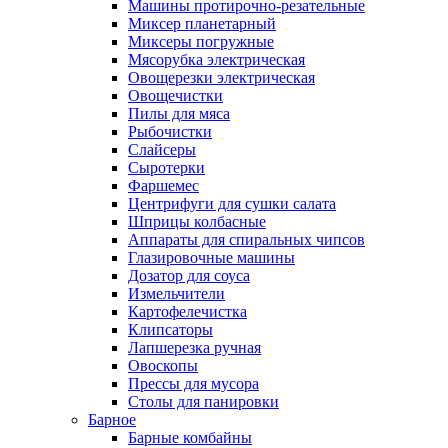
Машины протирочно-резательные
Миксер планетарный
Миксеры погружные
Мясорубка электрическая
Овощерезки электрическая
Овощечистки
Пилы для мяса
Рыбочистки
Слайсеры
Сыротерки
Фаршемес
Центрифуги для сушки салата
Шприцы колбасные
Аппараты для спиральных чипсов
Глазировочные машины
Дозатор для соуса
Измельчители
Картофелечистка
Клипсаторы
Лапшерезка ручная
Овоскопы
Прессы для мусора
Столы для панировки
Барное
Барные комбайны