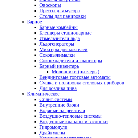
Овоскопы
Прессы для мусора
Столы для панировки
Барное
Барные комбайны
Блендеры стационарные
Измельчители льда
Льдогенераторы
Миксеры для коктелей
Соковыжималки
Сокоохладители и граниторы
Барный инвентарь
Молочники (питчеры)
Вендинговые торговые автоматы
Сушка и полировка столовых приборов
Для розлива пива
Климатическое
Сплит-системы
Внутренние блоки
Водяные нагреватели
Воздушно-тепловые системы
Воздушные клапаны и заслонки
Гидромодули
Драйкулеры