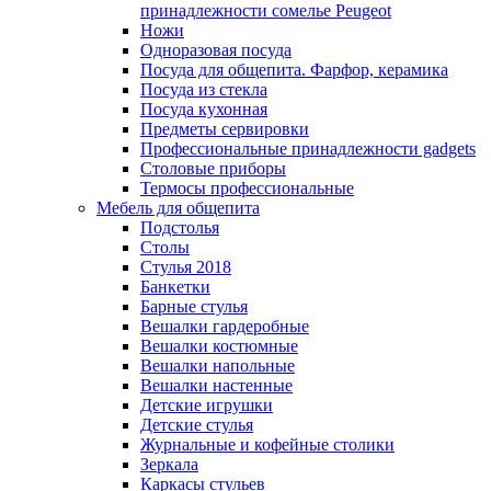
принадлежности сомелье Peugeot
Ножи
Одноразовая посуда
Посуда для общепита. Фарфор, керамика
Посуда из стекла
Посуда кухонная
Предметы сервировки
Профессиональные принадлежности gadgets
Столовые приборы
Термосы профессиональные
Мебель для общепита
Подстолья
Столы
Стулья 2018
Банкетки
Барные стулья
Вешалки гардеробные
Вешалки костюмные
Вешалки напольные
Вешалки настенные
Детские игрушки
Детские стулья
Журнальные и кофейные столики
Зеркала
Каркасы стульев