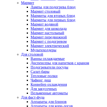
Мармит
Лампы для подогрева блюд
Мармит столовый
Мармиты для вторых блюд
Мармиты для первых блюд
Мармит водяной
Мармит для шоколада
Мармит настольный
Мармит передвижной
Мармит с подогревом
Мармит электрический
Мультихолдеры
Для столовой
Ванны охлаждаемые
Диспенсеры для напитков с краном
Подогреватели посуды
Салат-бары
Тепловые полки
Чафинг диш
Конвейер охлаждения
Для закусочных
Пельменные автоматы
Для фаст-фуда
Аппараты для блинов
Аппараты для корн-догов