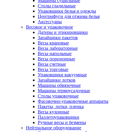
Машины сушильные
Столы гладильные
Упаковщики белья и одежды
Центрифуги для отжима белья
Аксессуары
Весовое и упаковочное
Датеры и этикировщики
Запайщики пакетов
Весы крановые
Весы лабораторные
Весы напольные
Весы порционные
Весы счетные
Весы торговые
Упаковщики вакуумные
Запайщики лотков
Машины обвязочные
Машины термоусадочные
Столы упаковочные
Фасовочно-упаковочные аппараты
Пакеты, лотки, пленка
Весы кухонные
Паллетоупаковщики
Ручные весы и безмены
Нейтральное оборудование