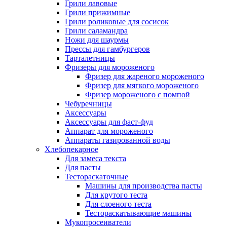
Грили лавовые
Грили прижимные
Грили роликовые для сосисок
Грили саламандра
Ножи для шаурмы
Прессы для гамбургеров
Тарталетницы
Фризеры для мороженого
Фризер для жареного мороженого
Фризер для мягкого мороженого
Фризер мороженого с помпой
Чебуречницы
Аксессуары
Аксессуары для фаст-фуд
Аппарат для мороженого
Аппараты газированной воды
Хлебопекарное
Для замеса текста
Для пасты
Тестораскаточные
Машины для производства пасты
Для крутого теста
Для слоеного теста
Тестораскатывающие машины
Мукопросеиватели