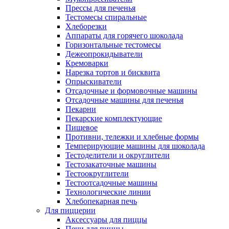
Прессы для печенья
Тестомесы спиральные
Хлеборезки
Аппараты для горячего шоколада
Горизонтальные тестомесы
Дежеопрокидыватели
Кремоварки
Нарезка тортов и бисквита
Опрыскиватели
Отсадочные и формовочные машины
Отсадочные машины для печенья
Пекарни
Пекарские комплектующие
Пищевое
Противни, тележки и хлебные формы
Темперирующие машины для шоколада
Тестоделители и округлители
Тестозакаточные машины
Тестоокруглители
Тестоотсадочные машины
Технологические линии
Хлебопекарная печь
Для пиццерии
Аксессуары для пиццы
Печи для пиццы