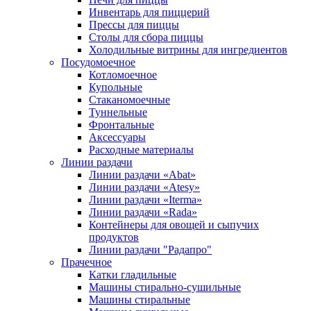
Инвентарь для пиццерий
Прессы для пиццы
Столы для сбора пиццы
Холодильные витрины для ингредиентов
Посудомоечное
Котломоечное
Купольные
Стаканомоечные
Туннельные
Фронтальные
Аксессуары
Расходные материалы
Линии раздачи
Линии раздачи «Abat»
Линии раздачи «Atesy»
Линии раздачи «Iterma»
Линии раздачи «Rada»
Контейнеры для овощей и сыпучих
продуктов
Линии раздачи "Радапро"
Прачечное
Катки гладильные
Машины стирально-сушильные
Машины стиральные