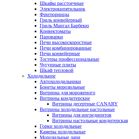
Шкафы расстоечные
Электрокипятильник
Фритюрницы
Гриль конвейерный
Гриль Мангал Барбекю
Конвектоматы
Пароварки
Печи высокоскоростные
Печи комбинированные
Печи конвейерные
Тостеры профессиональные
Чугунные плиты
Шкаф тепловой
Холодильное
Автохолодильники
Бонеты морозильные
Витрины для мороженого
Витрины кондитерские
Витрины десертные CANARY
Витрины холодильные настольные
Витрины для ингредиентов
Витрины настольные кондитерская
Горки холодильные
Камеры холодильные
Морозильные лари