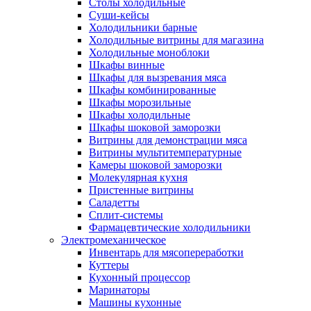
Столы холодильные
Суши-кейсы
Холодильники барные
Холодильные витрины для магазина
Холодильные моноблоки
Шкафы винные
Шкафы для вызревания мяса
Шкафы комбинированные
Шкафы морозильные
Шкафы холодильные
Шкафы шоковой заморозки
Витрины для демонстрации мяса
Витрины мультитемпературные
Камеры шоковой заморозки
Молекулярная кухня
Пристенные витрины
Саладетты
Сплит-системы
Фармацевтические холодильники
Электромеханическое
Инвентарь для мясопереработки
Куттеры
Кухонный процессор
Маринаторы
Машины кухонные