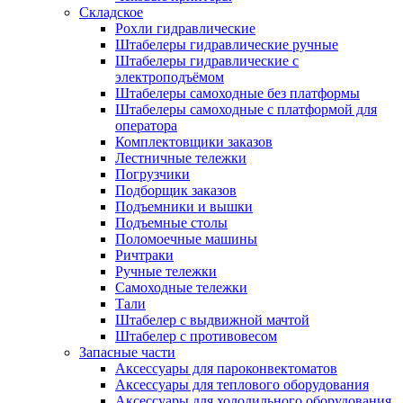
Складское
Рохли гидравлические
Штабелеры гидравлические ручные
Штабелеры гидравлические с
электроподъёмом
Штабелеры самоходные без платформы
Штабелеры самоходные с платформой для
оператора
Комплектовщики заказов
Лестничные тележки
Погрузчики
Подборщик заказов
Подъемники и вышки
Подъемные столы
Поломоечные машины
Ричтраки
Ручные тележки
Самоходные тележки
Тали
Штабелер с выдвижной мачтой
Штабелер с противовесом
Запасные части
Аксессуары для пароконвектоматов
Аксессуары для теплового оборудования
Аксессуары для холодильного оборудования