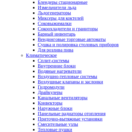
Блендеры стационарные
Измельчители льда
Льдогенераторы
Миксеры для коктелей
Соковыжималки
Сокоохладители и граниторы
Барный инвентарь
Вендинговые торговые автоматы
Сушка и полировка столовых приборов
Для розлива пива
Климатическое
Сплит-системы
Внутренние блоки
Водяные нагреватели
Воздушно-тепловые системы
Воздушные клапаны и заслонки
Гидромодули
Драйкулеры
Канальные вентиляторы
Конвекторы
Наружные блоки
Панельные радиаторы отопления
Приточно-вытяжные установки
Смесительные узлы
Тепловые пушки