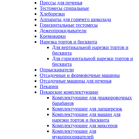
Прессы для печенья
Тестомесы спиральные
Хлеборезки
Аппараты для горячего шоколада
Горизонтальные тестомесы
Дежеопрокидыватели
Кремоварки
Нарезка тортов и бисквита
Для вертикальной нарезки тортов и
бисквита
Для горизонтальной нарезки тортов и
бисквита
Опрыскиватели
Отсадочные и формовочные машины
Отсадочные машины для печенья
Пекарни
Пекарские комплектующие
Комплектующие для дражировочных
барабанов
Комплектующие для лапшерезок
Комплектующие для машин для
нарезки тортов и бисквита
Комплектующие для миксеров
Комплектующие для
мукопросеивателей