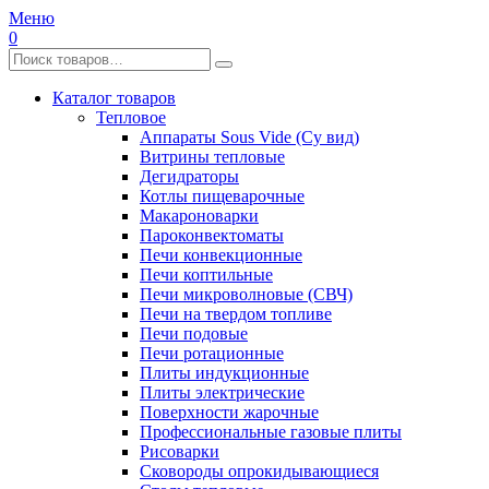
Меню
0
Каталог товаров
Тепловое
Аппараты Sous Vide (Су вид)
Витрины тепловые
Дегидраторы
Котлы пищеварочные
Макароноварки
Пароконвектоматы
Печи конвекционные
Печи коптильные
Печи микроволновые (СВЧ)
Печи на твердом топливе
Печи подовые
Печи ротационные
Плиты индукционные
Плиты электрические
Поверхности жарочные
Профессиональные газовые плиты
Рисоварки
Сковороды опрокидывающиеся