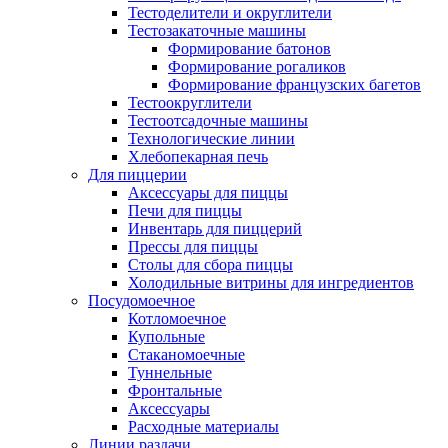
Тестоделители и округлители
Тестозакаточные машины
Формирование батонов
Формирование рогаликов
Формирование французских багетов
Тестоокруглители
Тестоотсадочные машины
Технологические линии
Хлебопекарная печь
Для пиццерии
Аксессуары для пиццы
Печи для пиццы
Инвентарь для пиццерий
Прессы для пиццы
Столы для сбора пиццы
Холодильные витрины для ингредиентов
Посудомоечное
Котломоечное
Купольные
Стаканомоечные
Туннельные
Фронтальные
Аксессуары
Расходные материалы
Линии раздачи