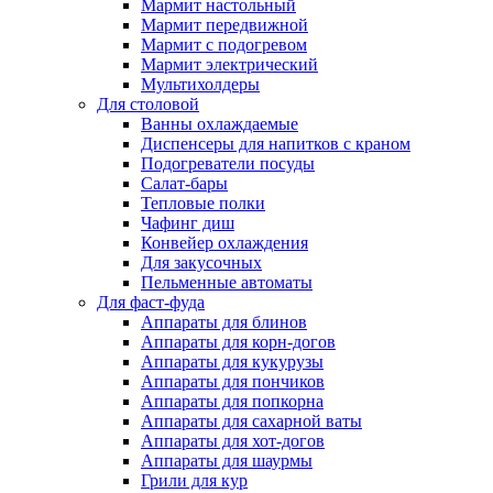
Мармит настольный
Мармит передвижной
Мармит с подогревом
Мармит электрический
Мультихолдеры
Для столовой
Ванны охлаждаемые
Диспенсеры для напитков с краном
Подогреватели посуды
Салат-бары
Тепловые полки
Чафинг диш
Конвейер охлаждения
Для закусочных
Пельменные автоматы
Для фаст-фуда
Аппараты для блинов
Аппараты для корн-догов
Аппараты для кукурузы
Аппараты для пончиков
Аппараты для попкорна
Аппараты для сахарной ваты
Аппараты для хот-догов
Аппараты для шаурмы
Грили для кур