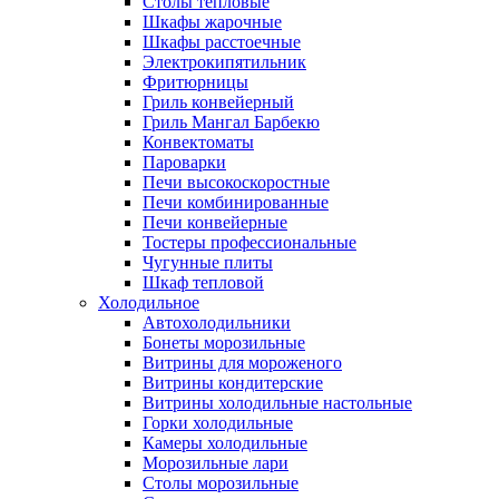
Столы тепловые
Шкафы жарочные
Шкафы расстоечные
Электрокипятильник
Фритюрницы
Гриль конвейерный
Гриль Мангал Барбекю
Конвектоматы
Пароварки
Печи высокоскоростные
Печи комбинированные
Печи конвейерные
Тостеры профессиональные
Чугунные плиты
Шкаф тепловой
Холодильное
Автохолодильники
Бонеты морозильные
Витрины для мороженого
Витрины кондитерские
Витрины холодильные настольные
Горки холодильные
Камеры холодильные
Морозильные лари
Столы морозильные