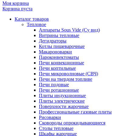
Моя корзина
Корзина пуста
Каталог товаров
Тепловое
Аппараты Sous Vide (Су вид)
Витрины тепловые
Дегидраторы
Котлы пищеварочные
Макароноварки
Пароконвектоматы
Печи конвекционные
Печи коптильные
Печи микроволновые (СВЧ)
Печи на твердом топливе
Печи подовые
Печи ротационные
Плиты индукционные
Плиты электрические
Поверхности жарочные
Профессиональные газовые плиты
Рисоварки
Сковороды опрокидывающиеся
Столы тепловые
Шкафы жарочные