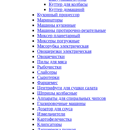
Куттер для колбасы
Куттер домашний
Кухонный процессор
Маринаторы
Машины кухонные
Машины протирочно-резательные
Миксер планетарный
Миксеры погружные
Мясорубка электрическая
Овощерезки электрическая
Овощечистки
Пилы для мяса
Рыбочистки
Слайсеры
Сыротерки
Фаршемес
Центрифуги для сушки салата
Шприцы колбасные
Аппараты для спиральных чипсов
Глазировочные машины
Дозатор для соуса
Измельчители
Картофелечистка
Клипсаторы
Лапшерезка ручная