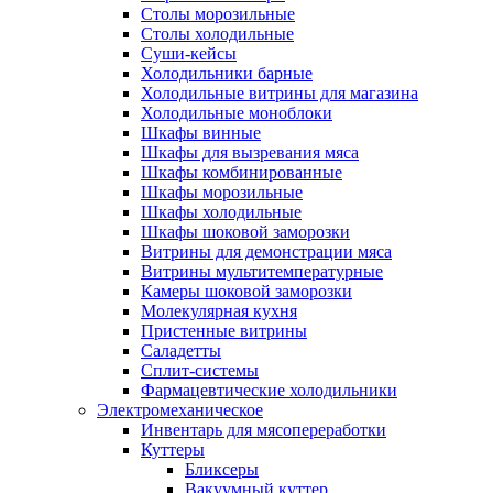
Столы морозильные
Столы холодильные
Суши-кейсы
Холодильники барные
Холодильные витрины для магазина
Холодильные моноблоки
Шкафы винные
Шкафы для вызревания мяса
Шкафы комбинированные
Шкафы морозильные
Шкафы холодильные
Шкафы шоковой заморозки
Витрины для демонстрации мяса
Витрины мультитемпературные
Камеры шоковой заморозки
Молекулярная кухня
Пристенные витрины
Саладетты
Сплит-системы
Фармацевтические холодильники
Электромеханическое
Инвентарь для мясопереработки
Куттеры
Бликсеры
Вакуумный куттер