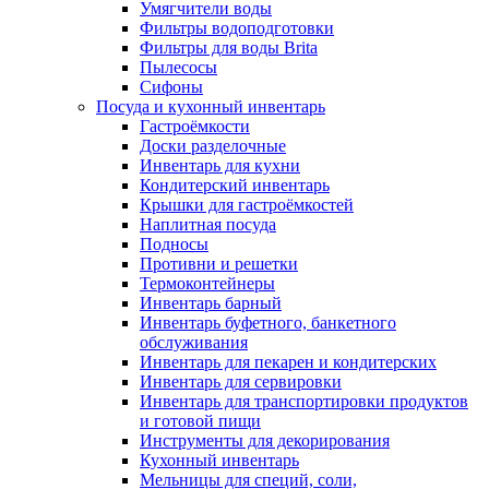
Умягчители воды
Фильтры водоподготовки
Фильтры для воды Brita
Пылесосы
Сифоны
Посуда и кухонный инвентарь
Гастроёмкости
Доски разделочные
Инвентарь для кухни
Кондитерский инвентарь
Крышки для гастроёмкостей
Наплитная посуда
Подносы
Противни и решетки
Термоконтейнеры
Инвентарь барный
Инвентарь буфетного, банкетного
обслуживания
Инвентарь для пекарен и кондитерских
Инвентарь для сервировки
Инвентарь для транспортировки продуктов
и готовой пищи
Инструменты для декорирования
Кухонный инвентарь
Мельницы для специй, соли,