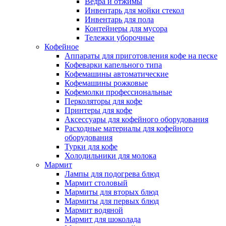
Ведра и отжимы
Инвентарь для мойки стекол
Инвентарь для пола
Контейнеры для мусора
Тележки уборочные
Кофейное
Аппараты для приготовления кофе на песке
Кофеварки капельного типа
Кофемашины автоматические
Кофемашины рожковые
Кофемолки профессиональные
Перколяторы для кофе
Принтеры для кофе
Аксессуары для кофейного оборудования
Расходные материалы для кофейного
оборудования
Турки для кофе
Холодильники для молока
Мармит
Лампы для подогрева блюд
Мармит столовый
Мармиты для вторых блюд
Мармиты для первых блюд
Мармит водяной
Мармит для шоколада