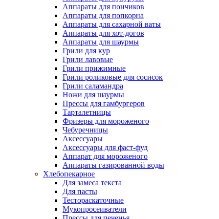
Аппараты для пончиков
Аппараты для попкорна
Аппараты для сахарной ваты
Аппараты для хот-догов
Аппараты для шаурмы
Грили для кур
Грили лавовые
Грили прижимные
Грили роликовые для сосисок
Грили саламандра
Ножи для шаурмы
Прессы для гамбургеров
Тарталетницы
Фризеры для мороженого
Чебуречницы
Аксессуары
Аксессуары для фаст-фуд
Аппарат для мороженого
Аппараты газированной воды
Хлебопекарное
Для замеса текста
Для пасты
Тестораскаточные
Мукопросеиватели
Прессы для печенья