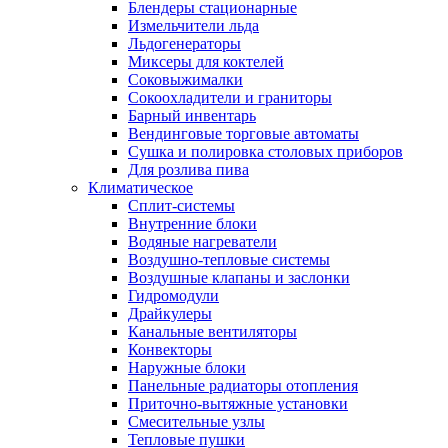
Блендеры стационарные
Измельчители льда
Льдогенераторы
Миксеры для коктелей
Соковыжималки
Сокоохладители и граниторы
Барный инвентарь
Вендинговые торговые автоматы
Сушка и полировка столовых приборов
Для розлива пива
Климатическое
Сплит-системы
Внутренние блоки
Водяные нагреватели
Воздушно-тепловые системы
Воздушные клапаны и заслонки
Гидромодули
Драйкулеры
Канальные вентиляторы
Конвекторы
Наружные блоки
Панельные радиаторы отопления
Приточно-вытяжные установки
Смесительные узлы
Тепловые пушки