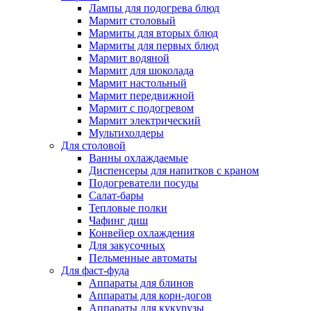
Лампы для подогрева блюд
Мармит столовый
Мармиты для вторых блюд
Мармиты для первых блюд
Мармит водяной
Мармит для шоколада
Мармит настольный
Мармит передвижной
Мармит с подогревом
Мармит электрический
Мультихолдеры
Для столовой
Ванны охлаждаемые
Диспенсеры для напитков с краном
Подогреватели посуды
Салат-бары
Тепловые полки
Чафинг диш
Конвейер охлаждения
Для закусочных
Пельменные автоматы
Для фаст-фуда
Аппараты для блинов
Аппараты для корн-догов
Аппараты для кукурузы