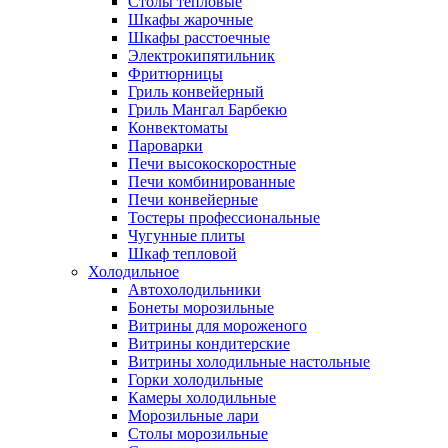
Столы тепловые
Шкафы жарочные
Шкафы расстоечные
Электрокипятильник
Фритюрницы
Гриль конвейерный
Гриль Мангал Барбекю
Конвектоматы
Пароварки
Печи высокоскоростные
Печи комбинированные
Печи конвейерные
Тостеры профессиональные
Чугунные плиты
Шкаф тепловой
Холодильное
Автохолодильники
Бонеты морозильные
Витрины для мороженого
Витрины кондитерские
Витрины холодильные настольные
Горки холодильные
Камеры холодильные
Морозильные лари
Столы морозильные