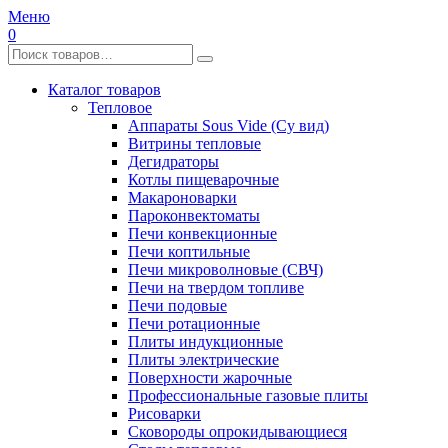
Меню
0
Каталог товаров
Тепловое
Аппараты Sous Vide (Су вид)
Витрины тепловые
Дегидраторы
Котлы пищеварочные
Макароноварки
Пароконвектоматы
Печи конвекционные
Печи коптильные
Печи микроволновые (СВЧ)
Печи на твердом топливе
Печи подовые
Печи ротационные
Плиты индукционные
Плиты электрические
Поверхности жарочные
Профессиональные газовые плиты
Рисоварки
Сковороды опрокидывающиеся