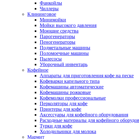
Фанкойлы
Чиллеры
Клининговое
Минимойки
Мойки высокого давления
Моющие средства
Парогенераторы
Пеногенераторы
Подметальные машины
Поломоечные машины
Пылесосы
Уборочный инвентарь
Кофейное
Аппараты для приготовления кофе на песке
Кофеварки капельного типа
Кофемашины автоматические
Кофемашины рожковые
Кофемолки профессиональные
Перколяторы для кофе
Принтеры для кофе
Аксессуары для кофейного оборудования
Расходные материалы для кофейного оборудо
Турки для кофе
Холодильники для молока
Мармит