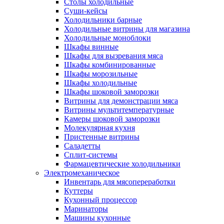
Столы холодильные
Суши-кейсы
Холодильники барные
Холодильные витрины для магазина
Холодильные моноблоки
Шкафы винные
Шкафы для вызревания мяса
Шкафы комбинированные
Шкафы морозильные
Шкафы холодильные
Шкафы шоковой заморозки
Витрины для демонстрации мяса
Витрины мультитемпературные
Камеры шоковой заморозки
Молекулярная кухня
Пристенные витрины
Саладетты
Сплит-системы
Фармацевтические холодильники
Электромеханическое
Инвентарь для мясопереработки
Куттеры
Кухонный процессор
Маринаторы
Машины кухонные