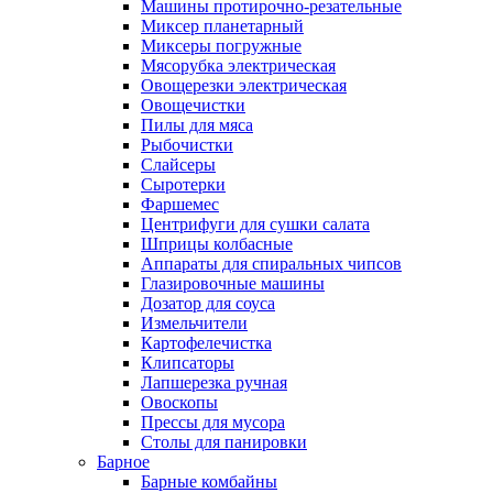
Машины протирочно-резательные
Миксер планетарный
Миксеры погружные
Мясорубка электрическая
Овощерезки электрическая
Овощечистки
Пилы для мяса
Рыбочистки
Слайсеры
Сыротерки
Фаршемес
Центрифуги для сушки салата
Шприцы колбасные
Аппараты для спиральных чипсов
Глазировочные машины
Дозатор для соуса
Измельчители
Картофелечистка
Клипсаторы
Лапшерезка ручная
Овоскопы
Прессы для мусора
Столы для панировки
Барное
Барные комбайны