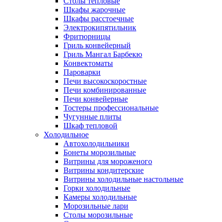
Столы тепловые
Шкафы жарочные
Шкафы расстоечные
Электрокипятильник
Фритюрницы
Гриль конвейерный
Гриль Мангал Барбекю
Конвектоматы
Пароварки
Печи высокоскоростные
Печи комбинированные
Печи конвейерные
Тостеры профессиональные
Чугунные плиты
Шкаф тепловой
Холодильное
Автохолодильники
Бонеты морозильные
Витрины для мороженого
Витрины кондитерские
Витрины холодильные настольные
Горки холодильные
Камеры холодильные
Морозильные лари
Столы морозильные