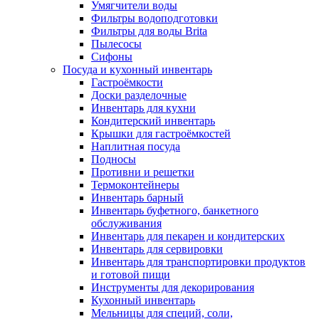
Умягчители воды
Фильтры водоподготовки
Фильтры для воды Brita
Пылесосы
Сифоны
Посуда и кухонный инвентарь
Гастроёмкости
Доски разделочные
Инвентарь для кухни
Кондитерский инвентарь
Крышки для гастроёмкостей
Наплитная посуда
Подносы
Противни и решетки
Термоконтейнеры
Инвентарь барный
Инвентарь буфетного, банкетного
обслуживания
Инвентарь для пекарен и кондитерских
Инвентарь для сервировки
Инвентарь для транспортировки продуктов
и готовой пищи
Инструменты для декорирования
Кухонный инвентарь
Мельницы для специй, соли,