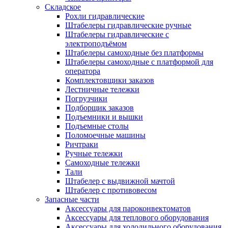
Складское
Рохли гидравлические
Штабелеры гидравлические ручные
Штабелеры гидравлические с
электроподъёмом
Штабелеры самоходные без платформы
Штабелеры самоходные с платформой для
оператора
Комплектовщики заказов
Лестничные тележки
Погрузчики
Подборщик заказов
Подъемники и вышки
Подъемные столы
Поломоечные машины
Ричтраки
Ручные тележки
Самоходные тележки
Тали
Штабелер с выдвижной мачтой
Штабелер с противовесом
Запасные части
Аксессуары для пароконвектоматов
Аксессуары для теплового оборудования
Аксессуары для холодильного оборудования