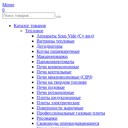
Меню
0
Каталог товаров
Тепловое
Аппараты Sous Vide (Су вид)
Витрины тепловые
Дегидраторы
Котлы пищеварочные
Макароноварки
Пароконвектоматы
Печи конвекционные
Печи коптильные
Печи микроволновые (СВЧ)
Печи на твердом топливе
Печи подовые
Печи ротационные
Плиты индукционные
Плиты электрические
Поверхности жарочные
Профессиональные газовые плиты
Рисоварки
Сковороды опрокидывающиеся