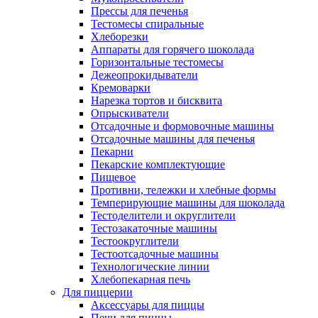
Прессы для печенья
Тестомесы спиральные
Хлеборезки
Аппараты для горячего шоколада
Горизонтальные тестомесы
Дежеопрокидыватели
Кремоварки
Нарезка тортов и бисквита
Опрыскиватели
Отсадочные и формовочные машины
Отсадочные машины для печенья
Пекарни
Пекарские комплектующие
Пищевое
Противни, тележки и хлебные формы
Темперирующие машины для шоколада
Тестоделители и округлители
Тестозакаточные машины
Тестоокруглители
Тестоотсадочные машины
Технологические линии
Хлебопекарная печь
Для пиццерии
Аксессуары для пиццы
Печи для пиццы