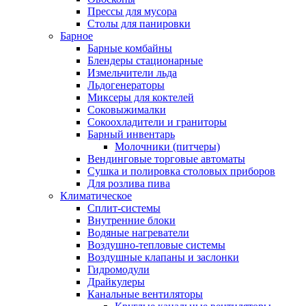
Прессы для мусора
Столы для панировки
Барное
Барные комбайны
Блендеры стационарные
Измельчители льда
Льдогенераторы
Миксеры для коктелей
Соковыжималки
Сокоохладители и граниторы
Барный инвентарь
Молочники (питчеры)
Вендинговые торговые автоматы
Сушка и полировка столовых приборов
Для розлива пива
Климатическое
Сплит-системы
Внутренние блоки
Водяные нагреватели
Воздушно-тепловые системы
Воздушные клапаны и заслонки
Гидромодули
Драйкулеры
Канальные вентиляторы