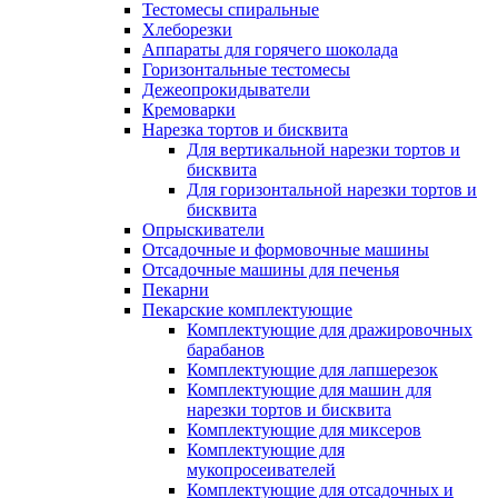
Тестомесы спиральные
Хлеборезки
Аппараты для горячего шоколада
Горизонтальные тестомесы
Дежеопрокидыватели
Кремоварки
Нарезка тортов и бисквита
Для вертикальной нарезки тортов и
бисквита
Для горизонтальной нарезки тортов и
бисквита
Опрыскиватели
Отсадочные и формовочные машины
Отсадочные машины для печенья
Пекарни
Пекарские комплектующие
Комплектующие для дражировочных
барабанов
Комплектующие для лапшерезок
Комплектующие для машин для
нарезки тортов и бисквита
Комплектующие для миксеров
Комплектующие для
мукопросеивателей
Комплектующие для отсадочных и