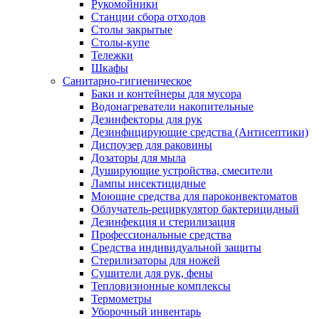
Рукомойники
Станции сбора отходов
Столы закрытые
Столы-купе
Тележки
Шкафы
Санитарно-гигиеническое
Баки и контейнеры для мусора
Водонагреватели накопительные
Дезинфекторы для рук
Дезинфицирующие средства (Антисептики)
Диспоузер для раковины
Дозаторы для мыла
Душирующие устройства, смесители
Лампы инсектицидные
Моющие средства для пароконвектоматов
Облучатель-рециркулятор бактерицидный
Дезинфекция и стерилизация
Профессиональные средства
Средства индивидуальной защиты
Стерилизаторы для ножей
Сушители для рук, фены
Тепловизионные комплексы
Термометры
Уборочный инвентарь