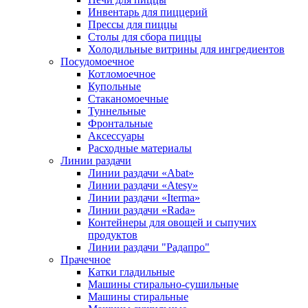
Инвентарь для пиццерий
Прессы для пиццы
Столы для сбора пиццы
Холодильные витрины для ингредиентов
Посудомоечное
Котломоечное
Купольные
Стаканомоечные
Туннельные
Фронтальные
Аксессуары
Расходные материалы
Линии раздачи
Линии раздачи «Abat»
Линии раздачи «Atesy»
Линии раздачи «Iterma»
Линии раздачи «Rada»
Контейнеры для овощей и сыпучих
продуктов
Линии раздачи "Радапро"
Прачечное
Катки гладильные
Машины стирально-сушильные
Машины стиральные