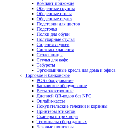
Компакт-прихожие
Обеденные группы
Обеденные столы
Обеденные стулья
Подставки для цветов
Подстолья
Полки для обуви
Полубарные стулья
Сидения стульев
Системы хранения
Столешницы
Стулья для кафе
Табуреты
Эргономичные кресла для дома и офиса
Торговое и банковское
POS оборудование
Банковское оборудование
Весы электронные
Дисплей QR-кодов без NFC
Онлайн-кассы
Покупательские тележки и корзины
Принтеры этикеток
Сканеры штрих-кода
Терминалы сбора данных
Чековые принтеры