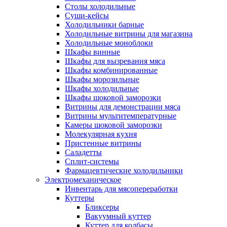
Столы холодильные
Суши-кейсы
Холодильники барные
Холодильные витрины для магазина
Холодильные моноблоки
Шкафы винные
Шкафы для вызревания мяса
Шкафы комбинированные
Шкафы морозильные
Шкафы холодильные
Шкафы шоковой заморозки
Витрины для демонстрации мяса
Витрины мультитемпературные
Камеры шоковой заморозки
Молекулярная кухня
Пристенные витрины
Саладетты
Сплит-системы
Фармацевтические холодильники
Электромеханическое
Инвентарь для мясопереработки
Куттеры
Бликсеры
Вакуумный куттер
Куттер для колбасы