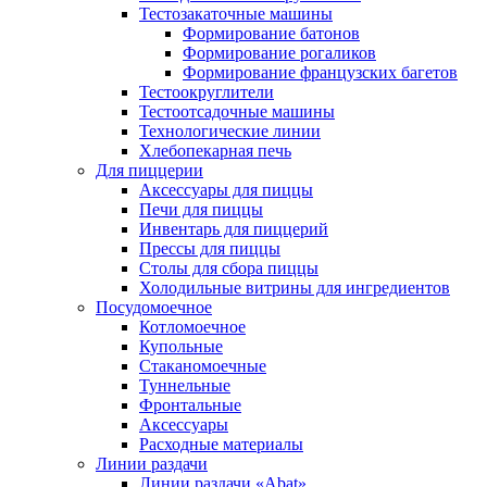
Тестозакаточные машины
Формирование батонов
Формирование рогаликов
Формирование французских багетов
Тестоокруглители
Тестоотсадочные машины
Технологические линии
Хлебопекарная печь
Для пиццерии
Аксессуары для пиццы
Печи для пиццы
Инвентарь для пиццерий
Прессы для пиццы
Столы для сбора пиццы
Холодильные витрины для ингредиентов
Посудомоечное
Котломоечное
Купольные
Стаканомоечные
Туннельные
Фронтальные
Аксессуары
Расходные материалы
Линии раздачи
Линии раздачи «Abat»