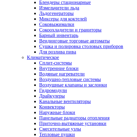
Блендеры стационарные
Измельчители льда
Льдогенераторы
Миксеры для коктелей
Соковыжималки
Сокоохладители и граниторы
Барный инвентарь
Вендинговые торговые автоматы
Сушка и полировка столовых приборов
Для розлива пива
Климатическое
Сплит-системы
Внутренние блоки
Водяные нагреватели
Воздушно-тепловые системы
Воздушные клапаны и заслонки
Гидромодули
Драйкулеры
Канальные вентиляторы
Конвекторы
Наружные блоки
Панельные радиаторы отопления
Приточно-вытяжные установки
Смесительные узлы
Тепловые пушки