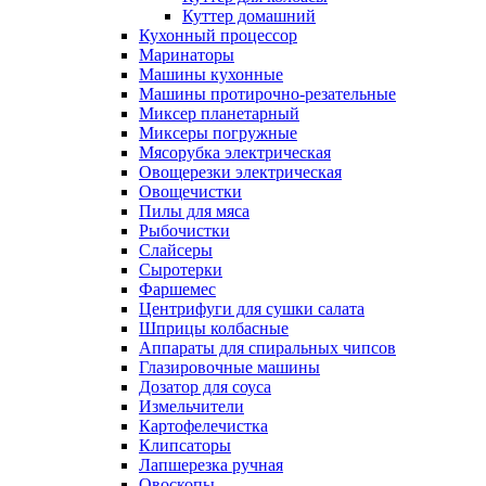
Куттер домашний
Кухонный процессор
Маринаторы
Машины кухонные
Машины протирочно-резательные
Миксер планетарный
Миксеры погружные
Мясорубка электрическая
Овощерезки электрическая
Овощечистки
Пилы для мяса
Рыбочистки
Слайсеры
Сыротерки
Фаршемес
Центрифуги для сушки салата
Шприцы колбасные
Аппараты для спиральных чипсов
Глазировочные машины
Дозатор для соуса
Измельчители
Картофелечистка
Клипсаторы
Лапшерезка ручная
Овоскопы