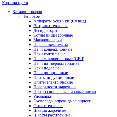
Корзина пуста
Каталог товаров
Тепловое
Аппараты Sous Vide (Су вид)
Витрины тепловые
Дегидраторы
Котлы пищеварочные
Макароноварки
Пароконвектоматы
Печи конвекционные
Печи коптильные
Печи микроволновые (СВЧ)
Печи на твердом топливе
Печи подовые
Печи ротационные
Плиты индукционные
Плиты электрические
Поверхности жарочные
Профессиональные газовые плиты
Рисоварки
Сковороды опрокидывающиеся
Столы тепловые
Шкафы жарочные
Шкафы расстоечные