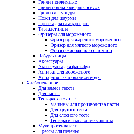
Грили прижимные
Грили роликовые для сосисок
Грили саламандра
Ножи для шаурмы
Прессы для гамбургеров
Тарталетницы
Фризеры для мороженого
Фризер для жареного мороженого
Фризер для мягкого мороженого
Фризер мороженого с помпой
Чебуречницы
Аксессуары
Аксессуары для фаст-фуд
Аппарат для мороженого
Аппараты газированной воды
Хлебопекарное
Для замеса текста
Для пасты
Тестораскаточные
Машины для производства пасты
Для крутого теста
Для слоеного теста
Тестораскатывающие машины
Мукопросеиватели
Прессы для печенья