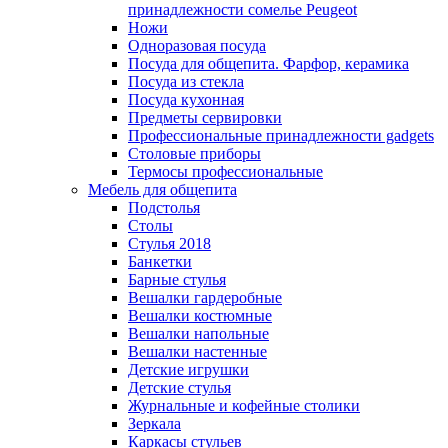
принадлежности сомелье Peugeot
Ножи
Одноразовая посуда
Посуда для общепита. Фарфор, керамика
Посуда из стекла
Посуда кухонная
Предметы сервировки
Профессиональные принадлежности gadgets
Столовые приборы
Термосы профессиональные
Мебель для общепита
Подстолья
Столы
Стулья 2018
Банкетки
Барные стулья
Вешалки гардеробные
Вешалки костюмные
Вешалки напольные
Вешалки настенные
Детские игрушки
Детские стулья
Журнальные и кофейные столики
Зеркала
Каркасы стульев