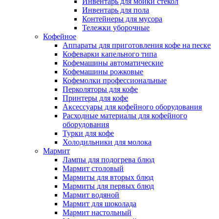
Инвентарь для мойки стекол
Инвентарь для пола
Контейнеры для мусора
Тележки уборочные
Кофейное
Аппараты для приготовления кофе на песке
Кофеварки капельного типа
Кофемашины автоматические
Кофемашины рожковые
Кофемолки профессиональные
Перколяторы для кофе
Принтеры для кофе
Аксессуары для кофейного оборудования
Расходные материалы для кофейного
оборудования
Турки для кофе
Холодильники для молока
Мармит
Лампы для подогрева блюд
Мармит столовый
Мармиты для вторых блюд
Мармиты для первых блюд
Мармит водяной
Мармит для шоколада
Мармит настольный