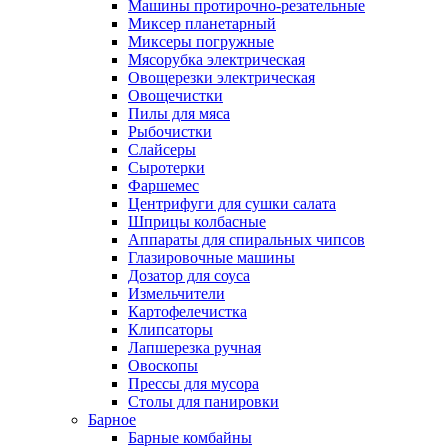
Машины протирочно-резательные
Миксер планетарный
Миксеры погружные
Мясорубка электрическая
Овощерезки электрическая
Овощечистки
Пилы для мяса
Рыбочистки
Слайсеры
Сыротерки
Фаршемес
Центрифуги для сушки салата
Шприцы колбасные
Аппараты для спиральных чипсов
Глазировочные машины
Дозатор для соуса
Измельчители
Картофелечистка
Клипсаторы
Лапшерезка ручная
Овоскопы
Прессы для мусора
Столы для панировки
Барное
Барные комбайны