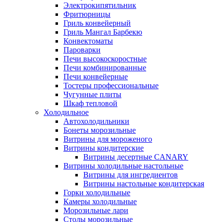
Электрокипятильник
Фритюрницы
Гриль конвейерный
Гриль Мангал Барбекю
Конвектоматы
Пароварки
Печи высокоскоростные
Печи комбинированные
Печи конвейерные
Тостеры профессиональные
Чугунные плиты
Шкаф тепловой
Холодильное
Автохолодильники
Бонеты морозильные
Витрины для мороженого
Витрины кондитерские
Витрины десертные CANARY
Витрины холодильные настольные
Витрины для ингредиентов
Витрины настольные кондитерская
Горки холодильные
Камеры холодильные
Морозильные лари
Столы морозильные