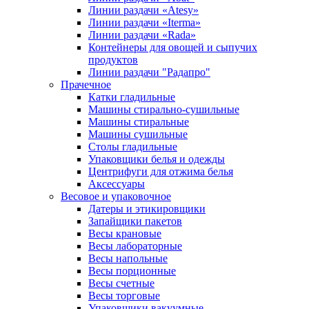
Линии раздачи «Atesy»
Линии раздачи «Iterma»
Линии раздачи «Rada»
Контейнеры для овощей и сыпучих
продуктов
Линии раздачи "Радапро"
Прачечное
Катки гладильные
Машины стирально-сушильные
Машины стиральные
Машины сушильные
Столы гладильные
Упаковщики белья и одежды
Центрифуги для отжима белья
Аксессуары
Весовое и упаковочное
Датеры и этикировщики
Запайщики пакетов
Весы крановые
Весы лабораторные
Весы напольные
Весы порционные
Весы счетные
Весы торговые
Упаковщики вакуумные