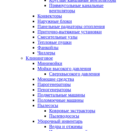
Круглые канальные вентиляторы
Прямоугольные канальные
вентиляторы
Конвекторы
Наружные блоки
Панельные радиаторы отопления
Приточно-вытяжные установки
Смесительные узлы
Тепловые пушки
Фанкойлы
Чиллеры
Клининговое
Минимойки
Мойки высокого давления
Сверхвысокого давления
Моющие средства
Парогенераторы
Пеногенераторы
Подметальные машины
Поломоечные машины
Пылесосы
Ковровые экстракторы
Пылеводососы
Уборочный инвентарь
Ведра и отжимы