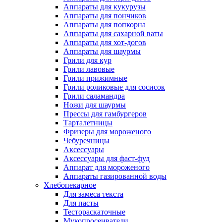
Аппараты для кукурузы
Аппараты для пончиков
Аппараты для попкорна
Аппараты для сахарной ваты
Аппараты для хот-догов
Аппараты для шаурмы
Грили для кур
Грили лавовые
Грили прижимные
Грили роликовые для сосисок
Грили саламандра
Ножи для шаурмы
Прессы для гамбургеров
Тарталетницы
Фризеры для мороженого
Чебуречницы
Аксессуары
Аксессуары для фаст-фуд
Аппарат для мороженого
Аппараты газированной воды
Хлебопекарное
Для замеса текста
Для пасты
Тестораскаточные
Мукопросеиватели