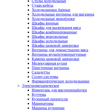
Столы холодильные
Суши-кейсы
Холодильники барные
Холодильные витрины для магазина
Холодильные моноблоки
Шкафы винные
Шкафы для вызревания мяса
Шкафы комбинированные
Шкафы морозильные
Шкафы холодильные
Шкафы шоковой заморозки
Витрины для демонстрации мяса
Витрины мультитемпературные
Камеры шоковой заморозки
Молекулярная кухня
Пристенные витрины
Саладетты
Сплит-системы
Фармацевтические холодильники
Электромеханическое
Инвентарь для мясопереработки
Куттеры
Кухонный процессор
Маринаторы
Машины кухонные