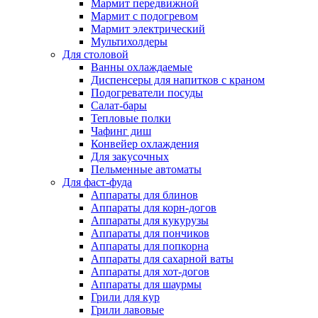
Мармит передвижной
Мармит с подогревом
Мармит электрический
Мультихолдеры
Для столовой
Ванны охлаждаемые
Диспенсеры для напитков с краном
Подогреватели посуды
Салат-бары
Тепловые полки
Чафинг диш
Конвейер охлаждения
Для закусочных
Пельменные автоматы
Для фаст-фуда
Аппараты для блинов
Аппараты для корн-догов
Аппараты для кукурузы
Аппараты для пончиков
Аппараты для попкорна
Аппараты для сахарной ваты
Аппараты для хот-догов
Аппараты для шаурмы
Грили для кур
Грили лавовые