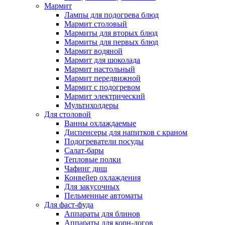
Мармит
Лампы для подогрева блюд
Мармит столовый
Мармиты для вторых блюд
Мармиты для первых блюд
Мармит водяной
Мармит для шоколада
Мармит настольный
Мармит передвижной
Мармит с подогревом
Мармит электрический
Мультихолдеры
Для столовой
Ванны охлаждаемые
Диспенсеры для напитков с краном
Подогреватели посуды
Салат-бары
Тепловые полки
Чафинг диш
Конвейер охлаждения
Для закусочных
Пельменные автоматы
Для фаст-фуда
Аппараты для блинов
Аппараты для корн-догов