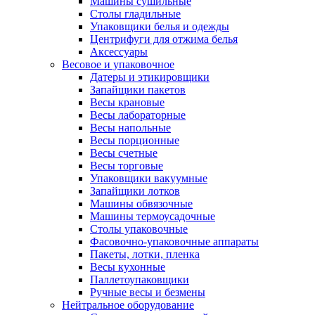
Машины сушильные
Столы гладильные
Упаковщики белья и одежды
Центрифуги для отжима белья
Аксессуары
Весовое и упаковочное
Датеры и этикировщики
Запайщики пакетов
Весы крановые
Весы лабораторные
Весы напольные
Весы порционные
Весы счетные
Весы торговые
Упаковщики вакуумные
Запайщики лотков
Машины обвязочные
Машины термоусадочные
Столы упаковочные
Фасовочно-упаковочные аппараты
Пакеты, лотки, пленка
Весы кухонные
Паллетоупаковщики
Ручные весы и безмены
Нейтральное оборудование