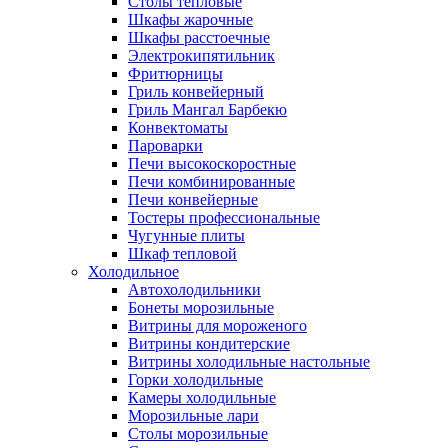
Столы тепловые
Шкафы жарочные
Шкафы расстоечные
Электрокипятильник
Фритюрницы
Гриль конвейерный
Гриль Мангал Барбекю
Конвектоматы
Пароварки
Печи высокоскоростные
Печи комбинированные
Печи конвейерные
Тостеры профессиональные
Чугунные плиты
Шкаф тепловой
Холодильное
Автохолодильники
Бонеты морозильные
Витрины для мороженого
Витрины кондитерские
Витрины холодильные настольные
Горки холодильные
Камеры холодильные
Морозильные лари
Столы морозильные