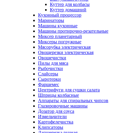
Куттер для колбасы
Куттер домашний
Кухонный процессор
Маринаторы
Машины кухонные
Машины протирочно-резательные
Миксер планетарный
Миксеры погружные
Мясорубка электрическая
Овощерезки электрическая
Овощечистки
Пилы для мяса
Рыбочистки
Слайсеры
Сыротерки
Фаршемес
Центрифуги для сушки салата
Шприцы колбасные
Аппараты для спиральных чипсов
Глазировочные машины
Дозатор для соуса
Измельчители
Картофелечистка
Клипсаторы
Лапшерезка ручная