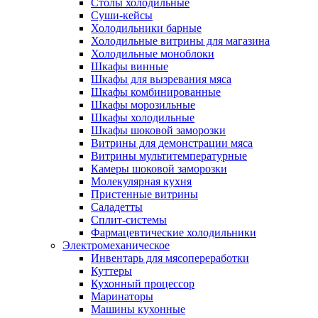
Столы холодильные
Суши-кейсы
Холодильники барные
Холодильные витрины для магазина
Холодильные моноблоки
Шкафы винные
Шкафы для вызревания мяса
Шкафы комбинированные
Шкафы морозильные
Шкафы холодильные
Шкафы шоковой заморозки
Витрины для демонстрации мяса
Витрины мультитемпературные
Камеры шоковой заморозки
Молекулярная кухня
Пристенные витрины
Саладетты
Сплит-системы
Фармацевтические холодильники
Электромеханическое
Инвентарь для мясопереработки
Куттеры
Кухонный процессор
Маринаторы
Машины кухонные