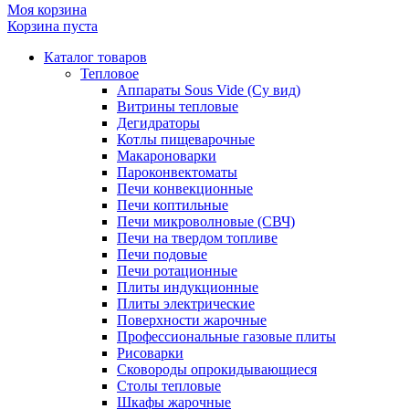
Моя корзина
Корзина пуста
Каталог товаров
Тепловое
Аппараты Sous Vide (Су вид)
Витрины тепловые
Дегидраторы
Котлы пищеварочные
Макароноварки
Пароконвектоматы
Печи конвекционные
Печи коптильные
Печи микроволновые (СВЧ)
Печи на твердом топливе
Печи подовые
Печи ротационные
Плиты индукционные
Плиты электрические
Поверхности жарочные
Профессиональные газовые плиты
Рисоварки
Сковороды опрокидывающиеся
Столы тепловые
Шкафы жарочные