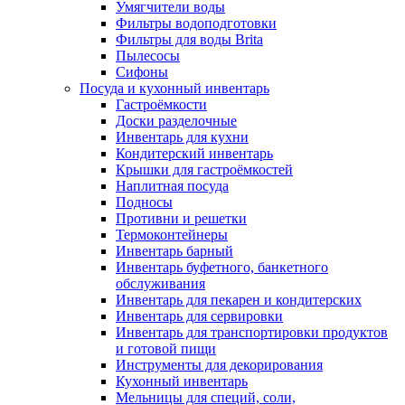
Умягчители воды
Фильтры водоподготовки
Фильтры для воды Brita
Пылесосы
Сифоны
Посуда и кухонный инвентарь
Гастроёмкости
Доски разделочные
Инвентарь для кухни
Кондитерский инвентарь
Крышки для гастроёмкостей
Наплитная посуда
Подносы
Противни и решетки
Термоконтейнеры
Инвентарь барный
Инвентарь буфетного, банкетного
обслуживания
Инвентарь для пекарен и кондитерских
Инвентарь для сервировки
Инвентарь для транспортировки продуктов
и готовой пищи
Инструменты для декорирования
Кухонный инвентарь
Мельницы для специй, соли,