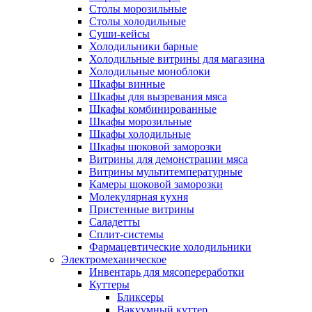
Столы морозильные
Столы холодильные
Суши-кейсы
Холодильники барные
Холодильные витрины для магазина
Холодильные моноблоки
Шкафы винные
Шкафы для вызревания мяса
Шкафы комбинированные
Шкафы морозильные
Шкафы холодильные
Шкафы шоковой заморозки
Витрины для демонстрации мяса
Витрины мультитемпературные
Камеры шоковой заморозки
Молекулярная кухня
Пристенные витрины
Саладетты
Сплит-системы
Фармацевтические холодильники
Электромеханическое
Инвентарь для мясопереработки
Куттеры
Бликсеры
Вакуумный куттер