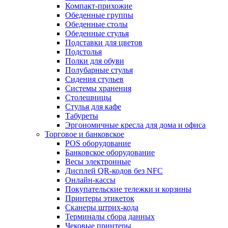
Компакт-прихожие
Обеденные группы
Обеденные столы
Обеденные стулья
Подставки для цветов
Подстолья
Полки для обуви
Полубарные стулья
Сидения стульев
Системы хранения
Столешницы
Стулья для кафе
Табуреты
Эргономичные кресла для дома и офиса
Торговое и банковское
POS оборудование
Банковское оборудование
Весы электронные
Дисплей QR-кодов без NFC
Онлайн-кассы
Покупательские тележки и корзины
Принтеры этикеток
Сканеры штрих-кода
Терминалы сбора данных
Чековые принтеры