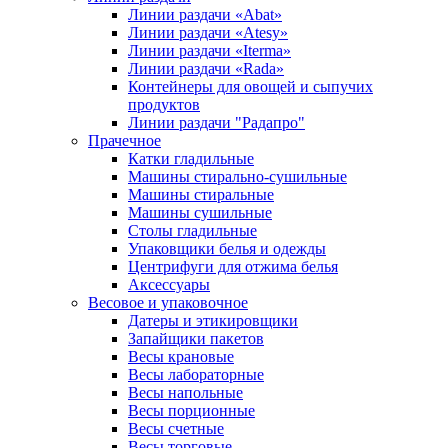
Линии раздачи «Abat»
Линии раздачи «Atesy»
Линии раздачи «Iterma»
Линии раздачи «Rada»
Контейнеры для овощей и сыпучих
продуктов
Линии раздачи "Радапро"
Прачечное
Катки гладильные
Машины стирально-сушильные
Машины стиральные
Машины сушильные
Столы гладильные
Упаковщики белья и одежды
Центрифуги для отжима белья
Аксессуары
Весовое и упаковочное
Датеры и этикировщики
Запайщики пакетов
Весы крановые
Весы лабораторные
Весы напольные
Весы порционные
Весы счетные
Весы торговые