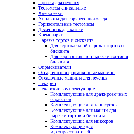
Прессы для печенья
Тестомесы спиральные
Хлеборезки
Аппараты для горячего шоколада
Горизонтальные тестомесы
Дежеопрокидыватели
Кремоварки
Нарезка тортов и бисквита
Для вертикальной нарезки тортов и
бисквита
Для горизонтальной нарезки тортов и
бисквита
Опрыскиватели
Отсадочные и формовочные машины
Отсадочные машины для печенья
Пекарни
Пекарские комплектующие
Комплектующие для дражировочных
барабанов
Комплектующие для лапшерезок
Комплектующие для машин для
нарезки тортов и бисквита
Комплектующие для миксеров
Комплектующие для
мукопросеивателей