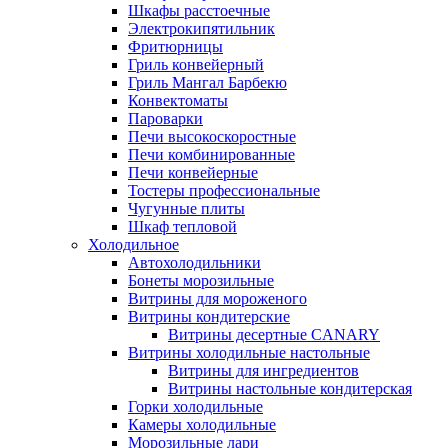
Шкафы расстоечные
Электрокипятильник
Фритюрницы
Гриль конвейерный
Гриль Мангал Барбекю
Конвектоматы
Пароварки
Печи высокоскоростные
Печи комбинированные
Печи конвейерные
Тостеры профессиональные
Чугунные плиты
Шкаф тепловой
Холодильное
Автохолодильники
Бонеты морозильные
Витрины для мороженого
Витрины кондитерские
Витрины десертные CANARY
Витрины холодильные настольные
Витрины для ингредиентов
Витрины настольные кондитерская
Горки холодильные
Камеры холодильные
Морозильные лари