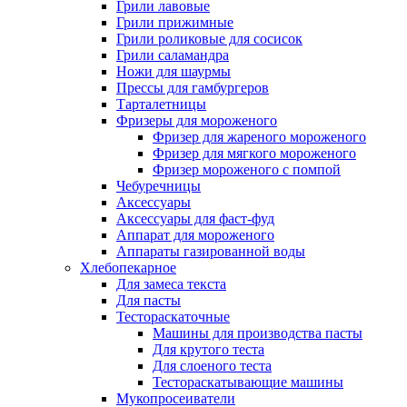
Грили лавовые
Грили прижимные
Грили роликовые для сосисок
Грили саламандра
Ножи для шаурмы
Прессы для гамбургеров
Тарталетницы
Фризеры для мороженого
Фризер для жареного мороженого
Фризер для мягкого мороженого
Фризер мороженого с помпой
Чебуречницы
Аксессуары
Аксессуары для фаст-фуд
Аппарат для мороженого
Аппараты газированной воды
Хлебопекарное
Для замеса текста
Для пасты
Тестораскаточные
Машины для производства пасты
Для крутого теста
Для слоеного теста
Тестораскатывающие машины
Мукопросеиватели