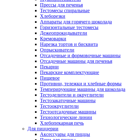
Прессы для печенья
Тестомесы спиральные
Хлеборезки
Аппараты для горячего шоколада
Горизонтальные тестомесы
Дежеопрокидыватели
Кремоварки
Нарезка тортов и бисквита
Опрыскиватели
Отсадочные и формовочные машины
Отсадочные машины для печенья
Пекарни
Пекарские комплектующие
Пищевое
Противни, тележки и хлебные формы
Темперирующие машины для шоколада
Тестоделители и округлители
Тестозакаточные машины
Тестоокруглители
Тестоотсадочные машины
Технологические линии
Хлебопекарная печь
Для пиццерии
Аксессуары для пиццы
Печи для пиццы