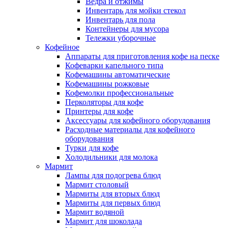
Ведра и отжимы
Инвентарь для мойки стекол
Инвентарь для пола
Контейнеры для мусора
Тележки уборочные
Кофейное
Аппараты для приготовления кофе на песке
Кофеварки капельного типа
Кофемашины автоматические
Кофемашины рожковые
Кофемолки профессиональные
Перколяторы для кофе
Принтеры для кофе
Аксессуары для кофейного оборудования
Расходные материалы для кофейного
оборудования
Турки для кофе
Холодильники для молока
Мармит
Лампы для подогрева блюд
Мармит столовый
Мармиты для вторых блюд
Мармиты для первых блюд
Мармит водяной
Мармит для шоколада