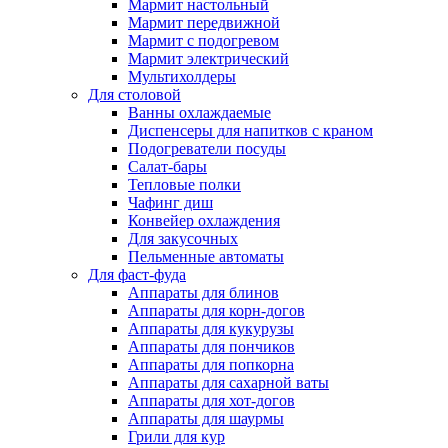
Мармит настольный
Мармит передвижной
Мармит с подогревом
Мармит электрический
Мультихолдеры
Для столовой
Ванны охлаждаемые
Диспенсеры для напитков с краном
Подогреватели посуды
Салат-бары
Тепловые полки
Чафинг диш
Конвейер охлаждения
Для закусочных
Пельменные автоматы
Для фаст-фуда
Аппараты для блинов
Аппараты для корн-догов
Аппараты для кукурузы
Аппараты для пончиков
Аппараты для попкорна
Аппараты для сахарной ваты
Аппараты для хот-догов
Аппараты для шаурмы
Грили для кур