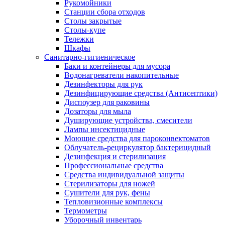
Рукомойники
Станции сбора отходов
Столы закрытые
Столы-купе
Тележки
Шкафы
Санитарно-гигиеническое
Баки и контейнеры для мусора
Водонагреватели накопительные
Дезинфекторы для рук
Дезинфицирующие средства (Антисептики)
Диспоузер для раковины
Дозаторы для мыла
Душирующие устройства, смесители
Лампы инсектицидные
Моющие средства для пароконвектоматов
Облучатель-рециркулятор бактерицидный
Дезинфекция и стерилизация
Профессиональные средства
Средства индивидуальной защиты
Стерилизаторы для ножей
Сушители для рук, фены
Тепловизионные комплексы
Термометры
Уборочный инвентарь