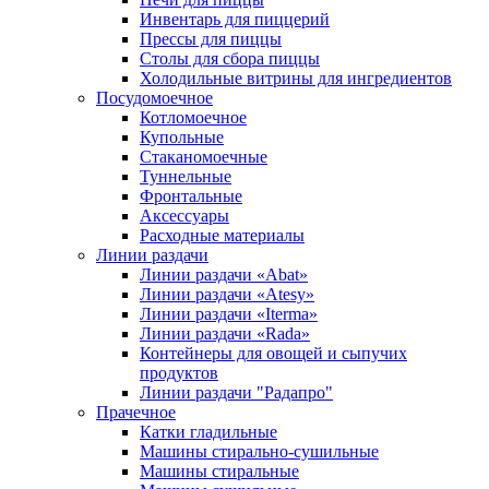
Инвентарь для пиццерий
Прессы для пиццы
Столы для сбора пиццы
Холодильные витрины для ингредиентов
Посудомоечное
Котломоечное
Купольные
Стаканомоечные
Туннельные
Фронтальные
Аксессуары
Расходные материалы
Линии раздачи
Линии раздачи «Abat»
Линии раздачи «Atesy»
Линии раздачи «Iterma»
Линии раздачи «Rada»
Контейнеры для овощей и сыпучих
продуктов
Линии раздачи "Радапро"
Прачечное
Катки гладильные
Машины стирально-сушильные
Машины стиральные