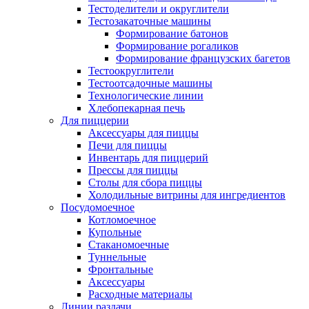
Тестоделители и округлители
Тестозакаточные машины
Формирование батонов
Формирование рогаликов
Формирование французских багетов
Тестоокруглители
Тестоотсадочные машины
Технологические линии
Хлебопекарная печь
Для пиццерии
Аксессуары для пиццы
Печи для пиццы
Инвентарь для пиццерий
Прессы для пиццы
Столы для сбора пиццы
Холодильные витрины для ингредиентов
Посудомоечное
Котломоечное
Купольные
Стаканомоечные
Туннельные
Фронтальные
Аксессуары
Расходные материалы
Линии раздачи