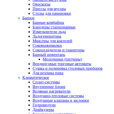
Овоскопы
Прессы для мусора
Столы для панировки
Барное
Барные комбайны
Блендеры стационарные
Измельчители льда
Льдогенераторы
Миксеры для коктелей
Соковыжималки
Сокоохладители и граниторы
Барный инвентарь
Молочники (питчеры)
Вендинговые торговые автоматы
Сушка и полировка столовых приборов
Для розлива пива
Климатическое
Сплит-системы
Внутренние блоки
Водяные нагреватели
Воздушно-тепловые системы
Воздушные клапаны и заслонки
Гидромодули
Драйкулеры