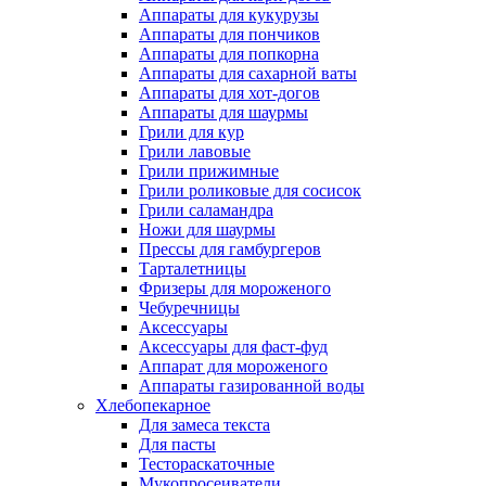
Аппараты для кукурузы
Аппараты для пончиков
Аппараты для попкорна
Аппараты для сахарной ваты
Аппараты для хот-догов
Аппараты для шаурмы
Грили для кур
Грили лавовые
Грили прижимные
Грили роликовые для сосисок
Грили саламандра
Ножи для шаурмы
Прессы для гамбургеров
Тарталетницы
Фризеры для мороженого
Чебуречницы
Аксессуары
Аксессуары для фаст-фуд
Аппарат для мороженого
Аппараты газированной воды
Хлебопекарное
Для замеса текста
Для пасты
Тестораскаточные
Мукопросеиватели