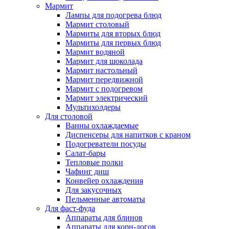
Мармит
Лампы для подогрева блюд
Мармит столовый
Мармиты для вторых блюд
Мармиты для первых блюд
Мармит водяной
Мармит для шоколада
Мармит настольный
Мармит передвижной
Мармит с подогревом
Мармит электрический
Мультихолдеры
Для столовой
Ванны охлаждаемые
Диспенсеры для напитков с краном
Подогреватели посуды
Салат-бары
Тепловые полки
Чафинг диш
Конвейер охлаждения
Для закусочных
Пельменные автоматы
Для фаст-фуда
Аппараты для блинов
Аппараты для корн-догов