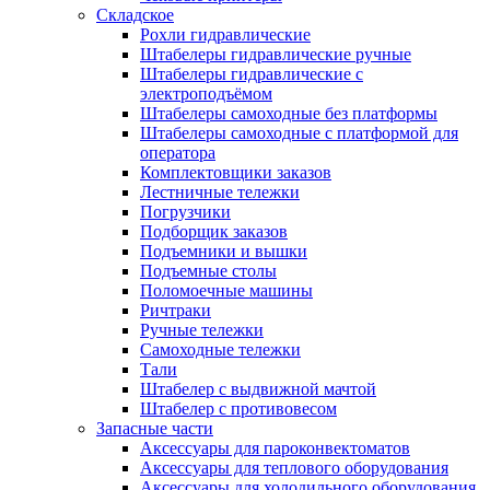
Складское
Рохли гидравлические
Штабелеры гидравлические ручные
Штабелеры гидравлические с
электроподъёмом
Штабелеры самоходные без платформы
Штабелеры самоходные с платформой для
оператора
Комплектовщики заказов
Лестничные тележки
Погрузчики
Подборщик заказов
Подъемники и вышки
Подъемные столы
Поломоечные машины
Ричтраки
Ручные тележки
Самоходные тележки
Тали
Штабелер с выдвижной мачтой
Штабелер с противовесом
Запасные части
Аксессуары для пароконвектоматов
Аксессуары для теплового оборудования
Аксессуары для холодильного оборудования