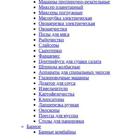
Машины протирочно-резательные
Миксер планетарный
Миксеры погружные
Мясорубка электрическая
Овощерезки электрическая
Овощечистки
Пилы для мяса
Рыбочистки
Слайсеры
Сыротерки
Фаршемес
Центрифуги для сушки салата
Шприцы колбасные
Аппараты для спиральных чипсов
Глазировочные машины
Дозатор для соуса
Измельчители
Картофелечистка
Клипсаторы
Лапшерезка ручная
Овоскопы
Прессы для мусора
Столы для панировки
Барное
Барные комбайны