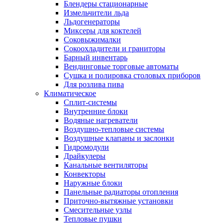
Блендеры стационарные
Измельчители льда
Льдогенераторы
Миксеры для коктелей
Соковыжималки
Сокоохладители и граниторы
Барный инвентарь
Вендинговые торговые автоматы
Сушка и полировка столовых приборов
Для розлива пива
Климатическое
Сплит-системы
Внутренние блоки
Водяные нагреватели
Воздушно-тепловые системы
Воздушные клапаны и заслонки
Гидромодули
Драйкулеры
Канальные вентиляторы
Конвекторы
Наружные блоки
Панельные радиаторы отопления
Приточно-вытяжные установки
Смесительные узлы
Тепловые пушки