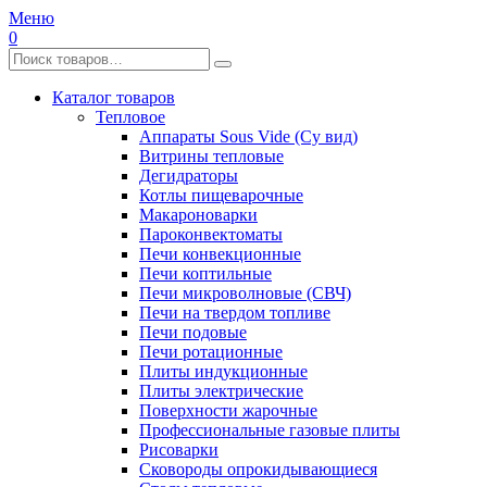
Меню
0
Каталог товаров
Тепловое
Аппараты Sous Vide (Су вид)
Витрины тепловые
Дегидраторы
Котлы пищеварочные
Макароноварки
Пароконвектоматы
Печи конвекционные
Печи коптильные
Печи микроволновые (СВЧ)
Печи на твердом топливе
Печи подовые
Печи ротационные
Плиты индукционные
Плиты электрические
Поверхности жарочные
Профессиональные газовые плиты
Рисоварки
Сковороды опрокидывающиеся