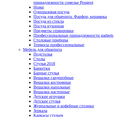
принадлежности сомелье Peugeot
Ножи
Одноразовая посуда
Посуда для общепита. Фарфор, керамика
Посуда из стекла
Посуда кухонная
Предметы сервировки
Профессиональные принадлежности gadgets
Столовые приборы
Термосы профессиональные
Мебель для общепита
Подстолья
Столы
Стулья 2018
Банкетки
Барные стулья
Вешалки гардеробные
Вешалки костюмные
Вешалки напольные
Вешалки настенные
Детские игрушки
Детские стулья
Журнальные и кофейные столики
Зеркала
Каркасы стульев