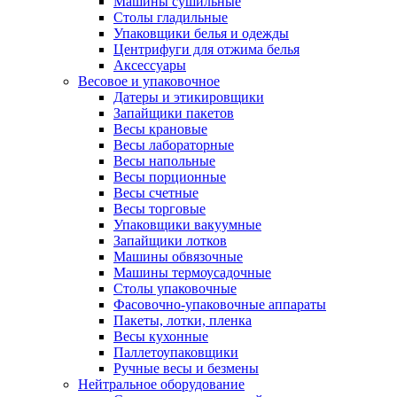
Машины сушильные
Столы гладильные
Упаковщики белья и одежды
Центрифуги для отжима белья
Аксессуары
Весовое и упаковочное
Датеры и этикировщики
Запайщики пакетов
Весы крановые
Весы лабораторные
Весы напольные
Весы порционные
Весы счетные
Весы торговые
Упаковщики вакуумные
Запайщики лотков
Машины обвязочные
Машины термоусадочные
Столы упаковочные
Фасовочно-упаковочные аппараты
Пакеты, лотки, пленка
Весы кухонные
Паллетоупаковщики
Ручные весы и безмены
Нейтральное оборудование