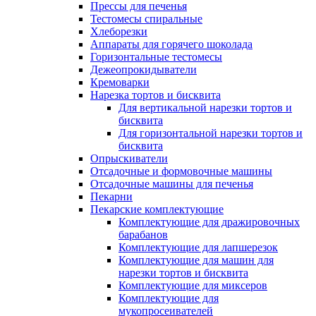
Прессы для печенья
Тестомесы спиральные
Хлеборезки
Аппараты для горячего шоколада
Горизонтальные тестомесы
Дежеопрокидыватели
Кремоварки
Нарезка тортов и бисквита
Для вертикальной нарезки тортов и
бисквита
Для горизонтальной нарезки тортов и
бисквита
Опрыскиватели
Отсадочные и формовочные машины
Отсадочные машины для печенья
Пекарни
Пекарские комплектующие
Комплектующие для дражировочных
барабанов
Комплектующие для лапшерезок
Комплектующие для машин для
нарезки тортов и бисквита
Комплектующие для миксеров
Комплектующие для
мукопросеивателей