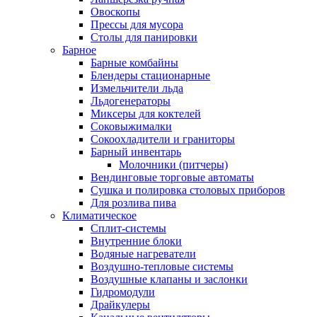
Овоскопы
Прессы для мусора
Столы для панировки
Барное
Барные комбайны
Блендеры стационарные
Измельчители льда
Льдогенераторы
Миксеры для коктелей
Соковыжималки
Сокоохладители и граниторы
Барный инвентарь
Молочники (питчеры)
Вендинговые торговые автоматы
Сушка и полировка столовых приборов
Для розлива пива
Климатическое
Сплит-системы
Внутренние блоки
Водяные нагреватели
Воздушно-тепловые системы
Воздушные клапаны и заслонки
Гидромодули
Драйкулеры