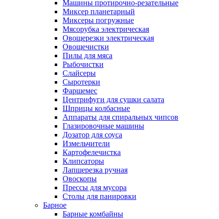
Машины протирочно-резательные
Миксер планетарный
Миксеры погружные
Мясорубка электрическая
Овощерезки электрическая
Овощечистки
Пилы для мяса
Рыбочистки
Слайсеры
Сыротерки
Фаршемес
Центрифуги для сушки салата
Шприцы колбасные
Аппараты для спиральных чипсов
Глазировочные машины
Дозатор для соуса
Измельчители
Картофелечистка
Клипсаторы
Лапшерезка ручная
Овоскопы
Прессы для мусора
Столы для панировки
Барное
Барные комбайны