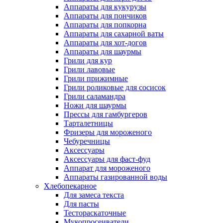
Аппараты для кукурузы
Аппараты для пончиков
Аппараты для попкорна
Аппараты для сахарной ваты
Аппараты для хот-догов
Аппараты для шаурмы
Грили для кур
Грили лавовые
Грили прижимные
Грили роликовые для сосисок
Грили саламандра
Ножи для шаурмы
Прессы для гамбургеров
Тарталетницы
Фризеры для мороженого
Чебуречницы
Аксессуары
Аксессуары для фаст-фуд
Аппарат для мороженого
Аппараты газированной воды
Хлебопекарное
Для замеса текста
Для пасты
Тестораскаточные
Мукопросеиватели