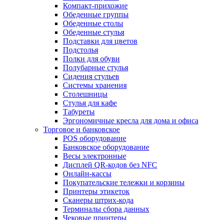
Компакт-прихожие
Обеденные группы
Обеденные столы
Обеденные стулья
Подставки для цветов
Подстолья
Полки для обуви
Полубарные стулья
Сидения стульев
Системы хранения
Столешницы
Стулья для кафе
Табуреты
Эргономичные кресла для дома и офиса
Торговое и банковское
POS оборудование
Банковское оборудование
Весы электронные
Дисплей QR-кодов без NFC
Онлайн-кассы
Покупательские тележки и корзины
Принтеры этикеток
Сканеры штрих-кода
Терминалы сбора данных
Чековые принтеры