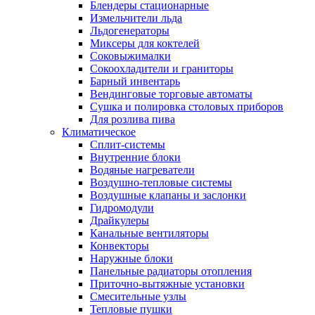
Блендеры стационарные
Измельчители льда
Льдогенераторы
Миксеры для коктелей
Соковыжималки
Сокоохладители и граниторы
Барный инвентарь
Вендинговые торговые автоматы
Сушка и полировка столовых приборов
Для розлива пива
Климатическое
Сплит-системы
Внутренние блоки
Водяные нагреватели
Воздушно-тепловые системы
Воздушные клапаны и заслонки
Гидромодули
Драйкулеры
Канальные вентиляторы
Конвекторы
Наружные блоки
Панельные радиаторы отопления
Приточно-вытяжные установки
Смесительные узлы
Тепловые пушки