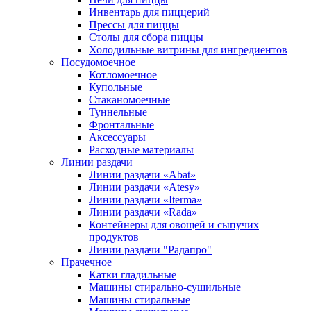
Инвентарь для пиццерий
Прессы для пиццы
Столы для сбора пиццы
Холодильные витрины для ингредиентов
Посудомоечное
Котломоечное
Купольные
Стаканомоечные
Туннельные
Фронтальные
Аксессуары
Расходные материалы
Линии раздачи
Линии раздачи «Abat»
Линии раздачи «Atesy»
Линии раздачи «Iterma»
Линии раздачи «Rada»
Контейнеры для овощей и сыпучих
продуктов
Линии раздачи "Радапро"
Прачечное
Катки гладильные
Машины стирально-сушильные
Машины стиральные