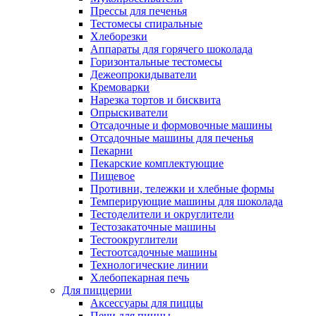
Прессы для печенья
Тестомесы спиральные
Хлеборезки
Аппараты для горячего шоколада
Горизонтальные тестомесы
Дежеопрокидыватели
Кремоварки
Нарезка тортов и бисквита
Опрыскиватели
Отсадочные и формовочные машины
Отсадочные машины для печенья
Пекарни
Пекарские комплектующие
Пищевое
Противни, тележки и хлебные формы
Темперирующие машины для шоколада
Тестоделители и округлители
Тестозакаточные машины
Тестоокруглители
Тестоотсадочные машины
Технологические линии
Хлебопекарная печь
Для пиццерии
Аксессуары для пиццы
Печи для пиццы