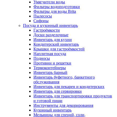
Умягчители воды
Фильтры водоподготовки
Фильтры для воды Brita
Пылесосы
Сифоны
Посуда и кухонный инвентарь
Гастроёмкости
Доски разделочные
Инвентарь для кухни
Кондитерский инвентарь
Крышки для гастроёмкостей
Наплитная посуда
Подносы
Противни и решетки
Термоконтейнеры
Инвентарь барный
Инвентарь буфетного, банкетного
обслуживания
Инвентарь для пекарен и кондитерских
Инвентарь для сервировки
Инвентарь для транспортировки продуктов
и готовой пищи
Инструменты для декорирования
Кухонный инвентарь
Мельницы для специй, соли,