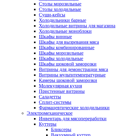
Столы морозильные
Столы холодильные
Суши-кейсы
Холодильники барные
Холодильные витрины для магазина
Холодильные моноблоки
Шкафы винные
Шкафы для вызревания мяса
Шкафы комбинированные
Шкафы морозильные
Шкафы холодильные
Шкафы шоковой заморозки
Витрины для демонстрации мяса
Витрины мультитемпературные
Камеры шоковой заморозки
Молекулярная кухня
Пристенные витрины
Саладетты
Сплит-системы
Фармацевтические холодильники
Электромеханическое
Инвентарь для мясопереработки
Куттеры
Бликсеры
Вакуумный куттер