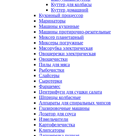
Куттер для колбасы
Куттер домашний
Кухонный процессор
Маринаторы
Машины кухонные
Машины протирочно-резательные
Миксер планетарный
Миксеры погружные
Мясорубка электрическая
Овощерезки электрическая
Овощечистки
Пилы для мяса
Рыбочистки
Слайсеры
Сыротерки
Фаршемес
Центрифуги для сушки салата
Шприцы колбасные
Аппараты для спиральных чипсов
Глазировочные машины
Дозатор для соуса
Измельчители
Картофелечистка
Клипсаторы
Лапшерезка ручная