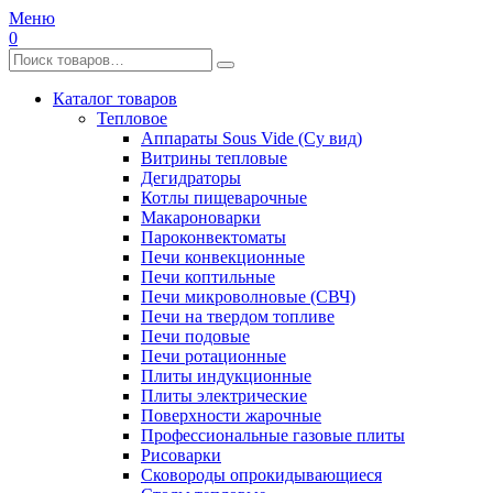
Меню
0
Каталог товаров
Тепловое
Аппараты Sous Vide (Су вид)
Витрины тепловые
Дегидраторы
Котлы пищеварочные
Макароноварки
Пароконвектоматы
Печи конвекционные
Печи коптильные
Печи микроволновые (СВЧ)
Печи на твердом топливе
Печи подовые
Печи ротационные
Плиты индукционные
Плиты электрические
Поверхности жарочные
Профессиональные газовые плиты
Рисоварки
Сковороды опрокидывающиеся