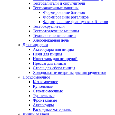
Тестоделители и округлители
Тестозакаточные машины
Формирование батонов
Формирование рогаликов
Формирование французских багетов
Тестоокруглители
Тестоотсадочные машины
Технологические линии
Хлебопекарная печь
Для пиццерии
Аксессуары для пиццы
Печи для пиццы
Инвентарь для пиццерий
Прессы для пиццы
Столы для сбора пиццы
Холодильные витрины для ингредиентов
Посудомоечное
Котломоечное
Купольные
Стаканомоечные
Туннельные
Фронтальные
Аксессуары
Расходные материалы
Линии раздачи