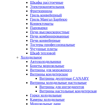
Шкафы расстоечные
Электрокипятильник
Фритюрницы
Гриль конвейерный
Гриль Мангал Барбекю
Конвектоматы
Пароварки
Печи высокоскоростные
Печи комбинированные
Печи конвейерные
Тостеры профессиональные
Чугунные плиты
Шкаф тепловой
Холодильное
Автохолодильники
Бонеты морозильные
Витрины для мороженого
Витрины кондитерские
Витрины десертные CANARY
Витрины холодильные настольные
Витрины для ингредиентов
Витрины настольные кондитерская
Горки холодильные
Камеры холодильные
Морозильные лари