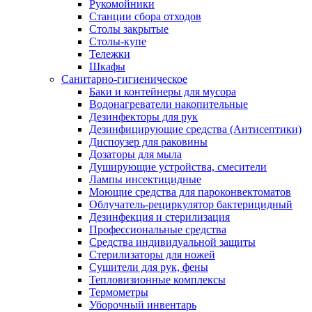
Рукомойники
Станции сбора отходов
Столы закрытые
Столы-купе
Тележки
Шкафы
Санитарно-гигиеническое
Баки и контейнеры для мусора
Водонагреватели накопительные
Дезинфекторы для рук
Дезинфицирующие средства (Антисептики)
Диспоузер для раковины
Дозаторы для мыла
Душирующие устройства, смесители
Лампы инсектицидные
Моющие средства для пароконвектоматов
Облучатель-рециркулятор бактерицидный
Дезинфекция и стерилизация
Профессиональные средства
Средства индивидуальной защиты
Стерилизаторы для ножей
Сушители для рук, фены
Тепловизионные комплексы
Термометры
Уборочный инвентарь