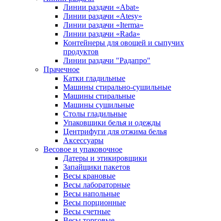
Линии раздачи «Abat»
Линии раздачи «Atesy»
Линии раздачи «Iterma»
Линии раздачи «Rada»
Контейнеры для овощей и сыпучих
продуктов
Линии раздачи "Радапро"
Прачечное
Катки гладильные
Машины стирально-сушильные
Машины стиральные
Машины сушильные
Столы гладильные
Упаковщики белья и одежды
Центрифуги для отжима белья
Аксессуары
Весовое и упаковочное
Датеры и этикировщики
Запайщики пакетов
Весы крановые
Весы лабораторные
Весы напольные
Весы порционные
Весы счетные
Весы торговые