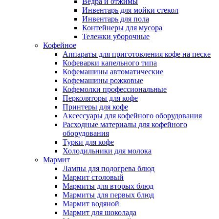
Ведра и отжимы
Инвентарь для мойки стекол
Инвентарь для пола
Контейнеры для мусора
Тележки уборочные
Кофейное
Аппараты для приготовления кофе на песке
Кофеварки капельного типа
Кофемашины автоматические
Кофемашины рожковые
Кофемолки профессиональные
Перколяторы для кофе
Принтеры для кофе
Аксессуары для кофейного оборудования
Расходные материалы для кофейного
оборудования
Турки для кофе
Холодильники для молока
Мармит
Лампы для подогрева блюд
Мармит столовый
Мармиты для вторых блюд
Мармиты для первых блюд
Мармит водяной
Мармит для шоколада