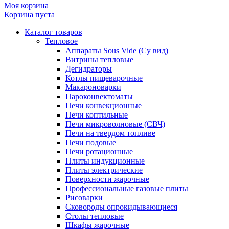
Моя корзина
Корзина пуста
Каталог товаров
Тепловое
Аппараты Sous Vide (Су вид)
Витрины тепловые
Дегидраторы
Котлы пищеварочные
Макароноварки
Пароконвектоматы
Печи конвекционные
Печи коптильные
Печи микроволновые (СВЧ)
Печи на твердом топливе
Печи подовые
Печи ротационные
Плиты индукционные
Плиты электрические
Поверхности жарочные
Профессиональные газовые плиты
Рисоварки
Сковороды опрокидывающиеся
Столы тепловые
Шкафы жарочные