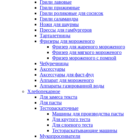
Грили лавовые
Грили прижимные
Грили роликовые для сосисок
Грили саламандра
Ножи для шаурмы
Прессы для гамбургеров
Тарталетницы
Фризеры для мороженого
Фризер для жареного мороженого
Фризер для мягкого мороженого
Фризер мороженого с помпой
Чебуречницы
Аксессуары
Аксессуары для фаст-фуд
Аппарат для мороженого
Аппараты газированной воды
Хлебопекарное
Для замеса текста
Для пасты
Тестораскаточные
Машины для производства пасты
Для крутого теста
Для слоеного теста
Тестораскатывающие машины
Мукопросеиватели