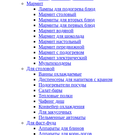
Мармит
Лампы для подогрева блюд
Мармит столовый
Мармиты для вторых блюд
Мармиты для первых блюд
Мармит водяной
Мармит для шоколада
Мармит настольный
Мармит передвижной
Мармит с подогревом
Мармит электрический
Мультихолдеры
Для столовой
Ванны охлаждаемые
Диспенсеры для напитков с краном
Подогреватели посуды
Салат-бары
Тепловые полки
Чафинг диш
Конвейер охлаждения
Для закусочных
Пельменные автоматы
Для фаст-фуда
Аппараты для блинов
Аппараты для корн-догов