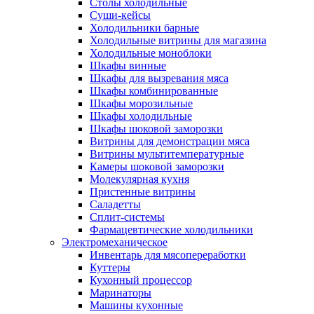
Столы холодильные
Суши-кейсы
Холодильники барные
Холодильные витрины для магазина
Холодильные моноблоки
Шкафы винные
Шкафы для вызревания мяса
Шкафы комбинированные
Шкафы морозильные
Шкафы холодильные
Шкафы шоковой заморозки
Витрины для демонстрации мяса
Витрины мультитемпературные
Камеры шоковой заморозки
Молекулярная кухня
Пристенные витрины
Саладетты
Сплит-системы
Фармацевтические холодильники
Электромеханическое
Инвентарь для мясопереработки
Куттеры
Кухонный процессор
Маринаторы
Машины кухонные