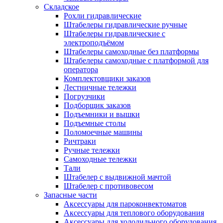
Складское
Рохли гидравлические
Штабелеры гидравлические ручные
Штабелеры гидравлические с
электроподъёмом
Штабелеры самоходные без платформы
Штабелеры самоходные с платформой для
оператора
Комплектовщики заказов
Лестничные тележки
Погрузчики
Подборщик заказов
Подъемники и вышки
Подъемные столы
Поломоечные машины
Ричтраки
Ручные тележки
Самоходные тележки
Тали
Штабелер с выдвижной мачтой
Штабелер с противовесом
Запасные части
Аксессуары для пароконвектоматов
Аксессуары для теплового оборудования
Аксессуары для холодильного оборудования