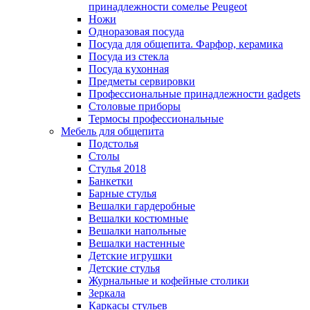
принадлежности сомелье Peugeot
Ножи
Одноразовая посуда
Посуда для общепита. Фарфор, керамика
Посуда из стекла
Посуда кухонная
Предметы сервировки
Профессиональные принадлежности gadgets
Столовые приборы
Термосы профессиональные
Мебель для общепита
Подстолья
Столы
Стулья 2018
Банкетки
Барные стулья
Вешалки гардеробные
Вешалки костюмные
Вешалки напольные
Вешалки настенные
Детские игрушки
Детские стулья
Журнальные и кофейные столики
Зеркала
Каркасы стульев