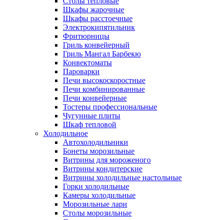
Столы тепловые
Шкафы жарочные
Шкафы расстоечные
Электрокипятильник
Фритюрницы
Гриль конвейерный
Гриль Мангал Барбекю
Конвектоматы
Пароварки
Печи высокоскоростные
Печи комбинированные
Печи конвейерные
Тостеры профессиональные
Чугунные плиты
Шкаф тепловой
Холодильное
Автохолодильники
Бонеты морозильные
Витрины для мороженого
Витрины кондитерские
Витрины холодильные настольные
Горки холодильные
Камеры холодильные
Морозильные лари
Столы морозильные