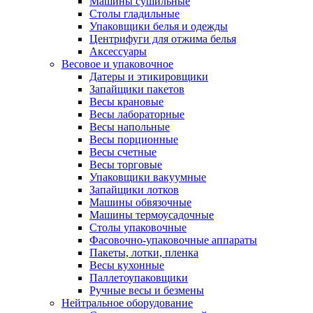
Машины сушильные
Столы гладильные
Упаковщики белья и одежды
Центрифуги для отжима белья
Аксессуары
Весовое и упаковочное
Датеры и этикировщики
Запайщики пакетов
Весы крановые
Весы лабораторные
Весы напольные
Весы порционные
Весы счетные
Весы торговые
Упаковщики вакуумные
Запайщики лотков
Машины обвязочные
Машины термоусадочные
Столы упаковочные
Фасовочно-упаковочные аппараты
Пакеты, лотки, пленка
Весы кухонные
Паллетоупаковщики
Ручные весы и безмены
Нейтральное оборудование