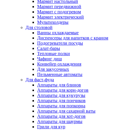
Мармит настольный
Мармит передвижной
Мармит с подогревом
Мармит электрический
Мультихолдеры
Для столовой
Ванны охлаждаемые
Диспенсеры для напитков с краном
Подогреватели посуды
Салат-бары
Тепловые полки
Чафинг диш
Конвейер охлаждения
Для закусочных
Пельменные автоматы
Для фаст-фуда
Аппараты для блинов
Аппараты для корн-догов
Аппараты для кукурузы
Аппараты для пончиков
Аппараты для попкорна
Аппараты для сахарной ваты
Аппараты для хот-догов
Аппараты для шаурмы
Грили для кур