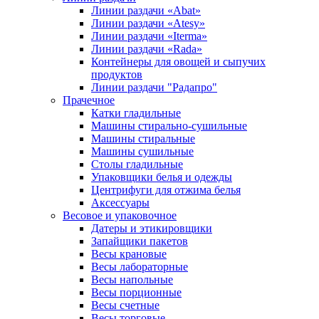
Линии раздачи «Abat»
Линии раздачи «Atesy»
Линии раздачи «Iterma»
Линии раздачи «Rada»
Контейнеры для овощей и сыпучих
продуктов
Линии раздачи "Радапро"
Прачечное
Катки гладильные
Машины стирально-сушильные
Машины стиральные
Машины сушильные
Столы гладильные
Упаковщики белья и одежды
Центрифуги для отжима белья
Аксессуары
Весовое и упаковочное
Датеры и этикировщики
Запайщики пакетов
Весы крановые
Весы лабораторные
Весы напольные
Весы порционные
Весы счетные
Весы торговые