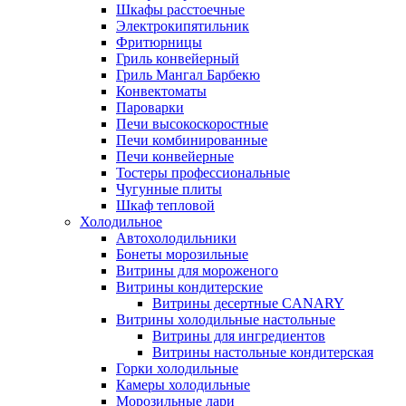
Шкафы расстоечные
Электрокипятильник
Фритюрницы
Гриль конвейерный
Гриль Мангал Барбекю
Конвектоматы
Пароварки
Печи высокоскоростные
Печи комбинированные
Печи конвейерные
Тостеры профессиональные
Чугунные плиты
Шкаф тепловой
Холодильное
Автохолодильники
Бонеты морозильные
Витрины для мороженого
Витрины кондитерские
Витрины десертные CANARY
Витрины холодильные настольные
Витрины для ингредиентов
Витрины настольные кондитерская
Горки холодильные
Камеры холодильные
Морозильные лари