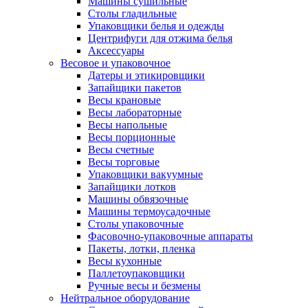
Машины сушильные
Столы гладильные
Упаковщики белья и одежды
Центрифуги для отжима белья
Аксессуары
Весовое и упаковочное
Датеры и этикировщики
Запайщики пакетов
Весы крановые
Весы лабораторные
Весы напольные
Весы порционные
Весы счетные
Весы торговые
Упаковщики вакуумные
Запайщики лотков
Машины обвязочные
Машины термоусадочные
Столы упаковочные
Фасовочно-упаковочные аппараты
Пакеты, лотки, пленка
Весы кухонные
Паллетоупаковщики
Ручные весы и безмены
Нейтральное оборудование