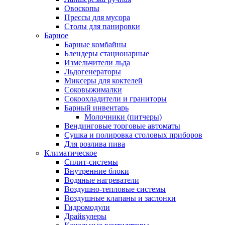
Овоскопы
Прессы для мусора
Столы для панировки
Барное
Барные комбайны
Блендеры стационарные
Измельчители льда
Льдогенераторы
Миксеры для коктелей
Соковыжималки
Сокоохладители и граниторы
Барный инвентарь
Молочники (питчеры)
Вендинговые торговые автоматы
Сушка и полировка столовых приборов
Для розлива пива
Климатическое
Сплит-системы
Внутренние блоки
Водяные нагреватели
Воздушно-тепловые системы
Воздушные клапаны и заслонки
Гидромодули
Драйкулеры