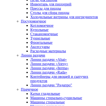
Инвентарь для пиццерий
Прессы для пиццы
Столы для сбора пиццы
Холодильные витрины для ингредиентов
Посудомоечное
Котломоечное
Купольные
Стаканомоечные
Туннельные
Фронтальные
Аксессуары
Расходные материалы
Линии раздачи
Линии раздачи «Abat»
Линии раздачи «Atesy»
Линии раздачи «Iterma»
Линии раздачи «Rada»
Контейнеры для овощей и сыпучих
продуктов
Линии раздачи "Радапро"
Прачечное
Катки гладильные
Машины стирально-сушильные
Машины стиральные