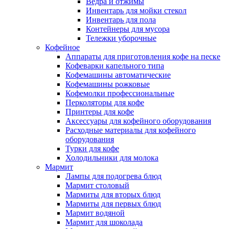
Ведра и отжимы
Инвентарь для мойки стекол
Инвентарь для пола
Контейнеры для мусора
Тележки уборочные
Кофейное
Аппараты для приготовления кофе на песке
Кофеварки капельного типа
Кофемашины автоматические
Кофемашины рожковые
Кофемолки профессиональные
Перколяторы для кофе
Принтеры для кофе
Аксессуары для кофейного оборудования
Расходные материалы для кофейного
оборудования
Турки для кофе
Холодильники для молока
Мармит
Лампы для подогрева блюд
Мармит столовый
Мармиты для вторых блюд
Мармиты для первых блюд
Мармит водяной
Мармит для шоколада