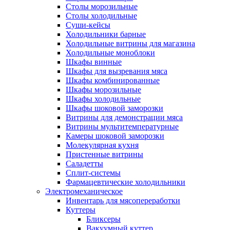
Столы морозильные
Столы холодильные
Суши-кейсы
Холодильники барные
Холодильные витрины для магазина
Холодильные моноблоки
Шкафы винные
Шкафы для вызревания мяса
Шкафы комбинированные
Шкафы морозильные
Шкафы холодильные
Шкафы шоковой заморозки
Витрины для демонстрации мяса
Витрины мультитемпературные
Камеры шоковой заморозки
Молекулярная кухня
Пристенные витрины
Саладетты
Сплит-системы
Фармацевтические холодильники
Электромеханическое
Инвентарь для мясопереработки
Куттеры
Бликсеры
Вакуумный куттер