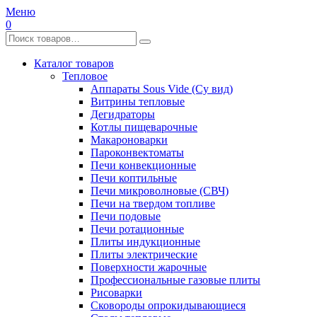
Меню
0
Каталог товаров
Тепловое
Аппараты Sous Vide (Су вид)
Витрины тепловые
Дегидраторы
Котлы пищеварочные
Макароноварки
Пароконвектоматы
Печи конвекционные
Печи коптильные
Печи микроволновые (СВЧ)
Печи на твердом топливе
Печи подовые
Печи ротационные
Плиты индукционные
Плиты электрические
Поверхности жарочные
Профессиональные газовые плиты
Рисоварки
Сковороды опрокидывающиеся