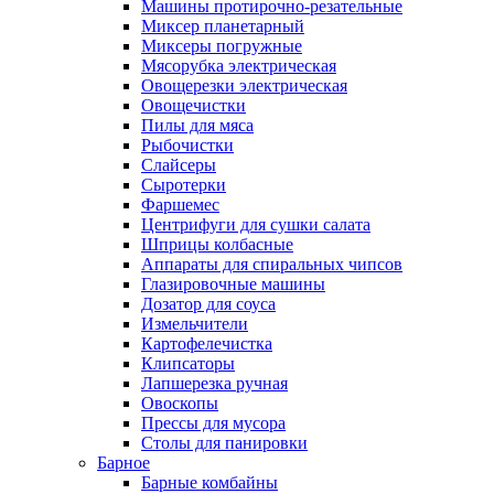
Машины протирочно-резательные
Миксер планетарный
Миксеры погружные
Мясорубка электрическая
Овощерезки электрическая
Овощечистки
Пилы для мяса
Рыбочистки
Слайсеры
Сыротерки
Фаршемес
Центрифуги для сушки салата
Шприцы колбасные
Аппараты для спиральных чипсов
Глазировочные машины
Дозатор для соуса
Измельчители
Картофелечистка
Клипсаторы
Лапшерезка ручная
Овоскопы
Прессы для мусора
Столы для панировки
Барное
Барные комбайны