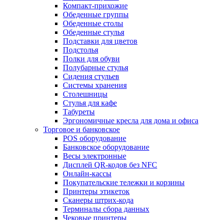
Компакт-прихожие
Обеденные группы
Обеденные столы
Обеденные стулья
Подставки для цветов
Подстолья
Полки для обуви
Полубарные стулья
Сидения стульев
Системы хранения
Столешницы
Стулья для кафе
Табуреты
Эргономичные кресла для дома и офиса
Торговое и банковское
POS оборудование
Банковское оборудование
Весы электронные
Дисплей QR-кодов без NFC
Онлайн-кассы
Покупательские тележки и корзины
Принтеры этикеток
Сканеры штрих-кода
Терминалы сбора данных
Чековые принтеры