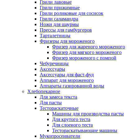
Грили лавовые
Грили прижимные
Грили роликовые для сосисок
Грили саламандра
Ножи для шаурмы
Прессы для гамбургеров
Тарталетницы
Фризеры для мороженого
Фризер для жареного мороженого
Фризер для мягкого мороженого
Фризер мороженого с помпой
Чебуречницы
Аксессуары
Аксессуары для фаст-фуд
Аппарат для мороженого
Аппараты газированной воды
Хлебопекарное
Для замеса текста
Для пасты
Тестораскаточные
Машины для производства пасты
Для крутого теста
Для слоеного теста
Тестораскатывающие машины
Мукопросеиватели