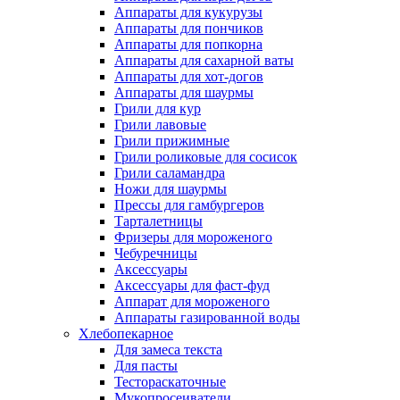
Аппараты для кукурузы
Аппараты для пончиков
Аппараты для попкорна
Аппараты для сахарной ваты
Аппараты для хот-догов
Аппараты для шаурмы
Грили для кур
Грили лавовые
Грили прижимные
Грили роликовые для сосисок
Грили саламандра
Ножи для шаурмы
Прессы для гамбургеров
Тарталетницы
Фризеры для мороженого
Чебуречницы
Аксессуары
Аксессуары для фаст-фуд
Аппарат для мороженого
Аппараты газированной воды
Хлебопекарное
Для замеса текста
Для пасты
Тестораскаточные
Мукопросеиватели