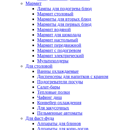
Мармит
Лампы для подогрева блюд
Мармит столовый
Мармиты для вторых блюд
Мармиты для первых блюд
Мармит водяной
Мармит для шоколада
Мармит настольный
Мармит передвижной
Мармит с подогревом
Мармит электрический
Мультихолдеры
Для столовой
Ванны охлаждаемые
Диспенсеры для напитков с краном
Подогреватели посуды
Салат-бары
Тепловые полки
Чафинг диш
Конвейер охлаждения
Для закусочных
Пельменные автоматы
Для фаст-фуда
Аппараты для блинов
Аппараты для корн-догов