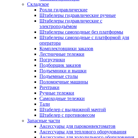
Складское
Рохли гидравлические
Штабелеры гидравлические ручные
Штабелеры гидравлические с
электроподъёмом
Штабелеры самоходные без платформы
Штабелеры самоходные с платформой для
оператора
Комплектовщики заказов
Лестничные тележки
Погрузчики
Подборщик заказов
Подъемники и вышки
Подъемные столы
Поломоечные машины
Ричтраки
Ручные тележки
Самоходные тележки
Тали
Штабелер с выдвижной мачтой
Штабелер с противовесом
Запасные части
Аксессуары для пароконвектоматов
Аксессуары для теплового оборудования
Аксессуары для холодильного оборудования