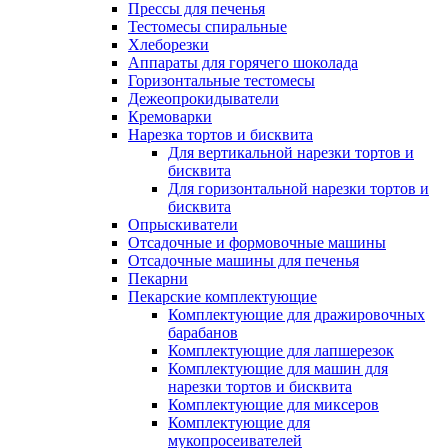
Прессы для печенья
Тестомесы спиральные
Хлеборезки
Аппараты для горячего шоколада
Горизонтальные тестомесы
Дежеопрокидыватели
Кремоварки
Нарезка тортов и бисквита
Для вертикальной нарезки тортов и
бисквита
Для горизонтальной нарезки тортов и
бисквита
Опрыскиватели
Отсадочные и формовочные машины
Отсадочные машины для печенья
Пекарни
Пекарские комплектующие
Комплектующие для дражировочных
барабанов
Комплектующие для лапшерезок
Комплектующие для машин для
нарезки тортов и бисквита
Комплектующие для миксеров
Комплектующие для
мукопросеивателей