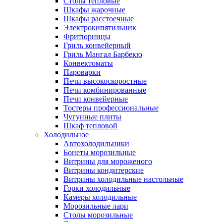
Столы тепловые
Шкафы жарочные
Шкафы расстоечные
Электрокипятильник
Фритюрницы
Гриль конвейерный
Гриль Мангал Барбекю
Конвектоматы
Пароварки
Печи высокоскоростные
Печи комбинированные
Печи конвейерные
Тостеры профессиональные
Чугунные плиты
Шкаф тепловой
Холодильное
Автохолодильники
Бонеты морозильные
Витрины для мороженого
Витрины кондитерские
Витрины холодильные настольные
Горки холодильные
Камеры холодильные
Морозильные лари
Столы морозильные