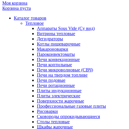
Моя корзина
Корзина пуста
Каталог товаров
Тепловое
Аппараты Sous Vide (Су вид)
Витрины тепловые
Дегидраторы
Котлы пищеварочные
Макароноварки
Пароконвектоматы
Печи конвекционные
Печи коптильные
Печи микроволновые (СВЧ)
Печи на твердом топливе
Печи подовые
Печи ротационные
Плиты индукционные
Плиты электрические
Поверхности жарочные
Профессиональные газовые плиты
Рисоварки
Сковороды опрокидывающиеся
Столы тепловые
Шкафы жарочные