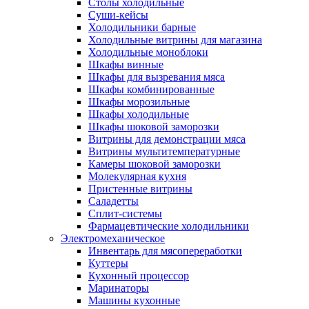
Столы холодильные
Суши-кейсы
Холодильники барные
Холодильные витрины для магазина
Холодильные моноблоки
Шкафы винные
Шкафы для вызревания мяса
Шкафы комбинированные
Шкафы морозильные
Шкафы холодильные
Шкафы шоковой заморозки
Витрины для демонстрации мяса
Витрины мультитемпературные
Камеры шоковой заморозки
Молекулярная кухня
Пристенные витрины
Саладетты
Сплит-системы
Фармацевтические холодильники
Электромеханическое
Инвентарь для мясопереработки
Куттеры
Кухонный процессор
Маринаторы
Машины кухонные