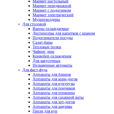
Мармит настольный
Мармит передвижной
Мармит с подогревом
Мармит электрический
Мультихолдеры
Для столовой
Ванны охлаждаемые
Диспенсеры для напитков с краном
Подогреватели посуды
Салат-бары
Тепловые полки
Чафинг диш
Конвейер охлаждения
Для закусочных
Пельменные автоматы
Для фаст-фуда
Аппараты для блинов
Аппараты для корн-догов
Аппараты для кукурузы
Аппараты для пончиков
Аппараты для попкорна
Аппараты для сахарной ваты
Аппараты для хот-догов
Аппараты для шаурмы
Грили для кур