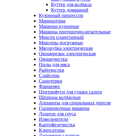
Куттер для колбасы
Куттер домашний
Кухонный процессор
Маринаторы
Машины кухонные
Машины протирочно-резательные
Миксер планетарный
Миксеры погружные
Мясорубка электрическая
Овощерезки электрическая
Овощечистки
Пилы для мяса
Рыбочистки
Слайсеры
Сыротерки
Фаршемес
Центрифуги для сушки салата
Шприцы колбасные
Аппараты для спиральных чипсов
Глазировочные машины
Дозатор для соуса
Измельчители
Картофелечистка
Клипсаторы
Лапшерезка ручная