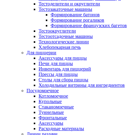
Тестоделители и округлители
Тестозакаточные машины
Формирование батонов
Формирование рогаликов
Формирование французских багетов
Тестоокруглители
Тестоотсадочные машины
Технологические линии
Хлебопекарная печь
Для пиццерии
Аксессуары для пиццы
Печи для пиццы
Инвентарь для пиццерий
Прессы для пиццы
Столы для сбора пиццы
Холодильные витрины для ингредиентов
Посудомоечное
Котломоечное
Купольные
Стаканомоечные
Туннельные
Фронтальные
Аксессуары
Расходные материалы
Линии раздачи