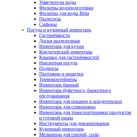
Умягчители воды
Фильтры водоподготовки
Фильтры для воды Brita
Пылесосы
Сифоны
Посуда и кухонный инвентарь
Гастроёмкости
Доски разделочные
Инвентарь для кухни
Кондитерский инвентарь
Крышки для гастроёмкостей
Наплитная посуда
Подносы
Противни и решетки
Термоконтейнеры
Инвентарь барный
Инвентарь буфетного, банкетного
обслуживания
Инвентарь для пекарен и кондитерских
Инвентарь для сервировки
Инвентарь для транспортировки продуктов
и готовой пищи
Инструменты для декорирования
Кухонный инвентарь
Мельницы для специй, соли,