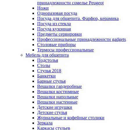
принадлежности сомелье Peugeot
Ножи
Одноразовая посуда
Посуда для общепита. Фарфор, керамика
Посуда из стекла
Посуда кухонная
Предметы сервировки
Профессиональные принадлежности gadgets
Столовые приборы
Термосы профессиональные
Мебель для общепита
Подстолья
Столы
Стулья 2018
Банкетки
Барные стулья
Вешалки гардеробные
Вешалки костюмные
Вешалки напольные
Вешалки настенные
Детские игрушки
Детские стулья
Журнальные и кофейные столики
Зеркала
Каркасы стульев