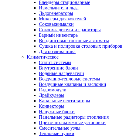
Блендеры стационарные
Измельчители льда
Льдогенераторы
Миксеры для коктелей
Соковыжималки
Сокоохладители и граниторы
Барный инвентарь
Вендинговые торговые автоматы
Сушка и полировка столовых приборов
Для розлива пива
Климатическое
Сплит-системы
Внутренние блоки
Водяные нагреватели
Воздушно-тепловые системы
Воздушные клапаны и заслонки
Гидромодули
Драйкулеры
Канальные вентиляторы
Конвекторы
Наружные блоки
Панельные радиаторы отопления
Приточно-вытяжные установки
Смесительные узлы
Тепловые пушки