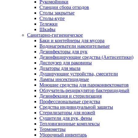
Рукомойники
Станции сбора отходов
Столы закрытые
Столы-купе
Тележки
Шкафы
Санитарно-гигиеническое
Баки и контейнеры для мусора
Водонагреватели накопительные
Дезинфекторы для рук
Дезинфицирующие средства (Антисептики)
Диспоузер для раковины
Дозаторы для мыла
Душирующие устройства, смесители
Лампы инсектицидные
Моющие средства для пароконвектоматов
Облучатель-рециркулятор бактерицидный
Дезинфекция и стерилизация
Профессиональные средства
Средства индивидуальной защиты
Стерилизаторы для ножей
Сушители для рук, фены
Тепловизионные комплексы
Термометры
Уборочный инвентарь