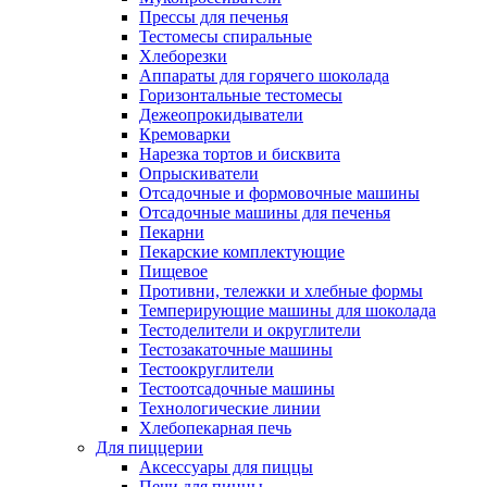
Прессы для печенья
Тестомесы спиральные
Хлеборезки
Аппараты для горячего шоколада
Горизонтальные тестомесы
Дежеопрокидыватели
Кремоварки
Нарезка тортов и бисквита
Опрыскиватели
Отсадочные и формовочные машины
Отсадочные машины для печенья
Пекарни
Пекарские комплектующие
Пищевое
Противни, тележки и хлебные формы
Темперирующие машины для шоколада
Тестоделители и округлители
Тестозакаточные машины
Тестоокруглители
Тестоотсадочные машины
Технологические линии
Хлебопекарная печь
Для пиццерии
Аксессуары для пиццы
Печи для пиццы