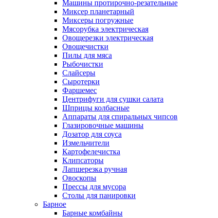
Машины протирочно-резательные
Миксер планетарный
Миксеры погружные
Мясорубка электрическая
Овощерезки электрическая
Овощечистки
Пилы для мяса
Рыбочистки
Слайсеры
Сыротерки
Фаршемес
Центрифуги для сушки салата
Шприцы колбасные
Аппараты для спиральных чипсов
Глазировочные машины
Дозатор для соуса
Измельчители
Картофелечистка
Клипсаторы
Лапшерезка ручная
Овоскопы
Прессы для мусора
Столы для панировки
Барное
Барные комбайны