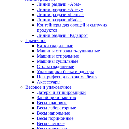
Линии раздачи «Abat»
Линии раздачи «Atesy»
Линии раздачи «Iterma»
Линии раздачи «Rada»
Контейнеры для овощей и сыпучих
продуктов
Линии раздачи "Радапро"
Прачечное
Катки гладильные
Машины стирально-сушильные
Машины стиральные
Машины сушильные
Столы гладильные
Упаковщики белья и одежды
Центрифуги для отжима белья
Аксессуары
Весовое и упаковочное
Датеры и этикировщики
Запайщики пакетов
Весы крановые
Весы лабораторные
Весы напольные
Весы порционные
Весы счетные
Весы торговые