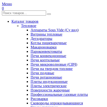
Меню
0
Каталог товаров
Тепловое
Аппараты Sous Vide (Су вид)
Витрины тепловые
Дегидраторы
Котлы пищеварочные
Макароноварки
Пароконвектоматы
Печи конвекционные
Печи коптильные
Печи микроволновые (СВЧ)
Печи на твердом топливе
Печи подовые
Печи ротационные
Плиты индукционные
Плиты электрические
Поверхности жарочные
Профессиональные газовые плиты
Рисоварки
Сковороды опрокидывающиеся