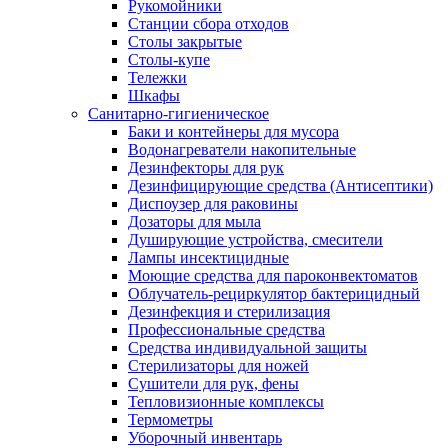
Рукомойники
Станции сбора отходов
Столы закрытые
Столы-купе
Тележки
Шкафы
Санитарно-гигиеническое
Баки и контейнеры для мусора
Водонагреватели накопительные
Дезинфекторы для рук
Дезинфицирующие средства (Антисептики)
Диспоузер для раковины
Дозаторы для мыла
Душирующие устройства, смесители
Лампы инсектицидные
Моющие средства для пароконвектоматов
Облучатель-рециркулятор бактерицидный
Дезинфекция и стерилизация
Профессиональные средства
Средства индивидуальной защиты
Стерилизаторы для ножей
Сушители для рук, фены
Тепловизионные комплексы
Термометры
Уборочный инвентарь