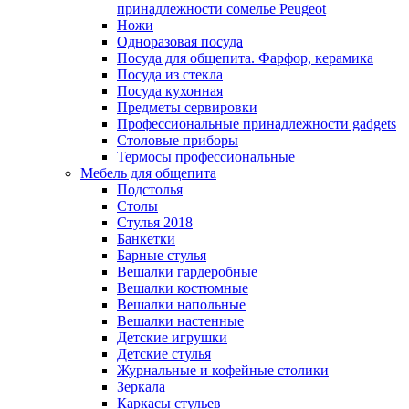
принадлежности сомелье Peugeot
Ножи
Одноразовая посуда
Посуда для общепита. Фарфор, керамика
Посуда из стекла
Посуда кухонная
Предметы сервировки
Профессиональные принадлежности gadgets
Столовые приборы
Термосы профессиональные
Мебель для общепита
Подстолья
Столы
Стулья 2018
Банкетки
Барные стулья
Вешалки гардеробные
Вешалки костюмные
Вешалки напольные
Вешалки настенные
Детские игрушки
Детские стулья
Журнальные и кофейные столики
Зеркала
Каркасы стульев