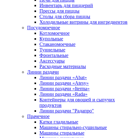
Инвентарь для пиццерий
Прессы для пиццы
Столы для сбора пиццы
Холодильные витрины для ингредиентов
Посудомоечное
Котломоечное
Купольные
Стаканомоечные
Туннельные
Фронтальные
Аксессуары
Расходные материалы
Линии раздачи
Линии раздачи «Abat»
Линии раздачи «Atesy»
Линии раздачи «Iterma»
Линии раздачи «Rada»
Контейнеры для овощей и сыпучих
продуктов
Линии раздачи "Радапро"
Прачечное
Катки гладильные
Машины стирально-сушильные
Машины стиральные