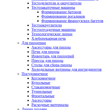
Тестоделители и округлители
Тестозакаточные машины
Формирование батонов
Формирование рогаликов
Формирование французских багетов
Тестоокруглители
Тестоотсадочные машины
Технологические линии
Хлебопекарная печь
Для пиццерии
Аксессуары для пиццы
Печи для пиццы
Инвентарь для пиццерий
Прессы для пиццы
Столы для сбора пиццы
Холодильные витрины для ингредиентов
Посудомоечное
Котломоечное
Купольные
Стаканомоечные
Туннельные
Фронтальные
Аксессуары
Расходные материалы
Линии раздачи