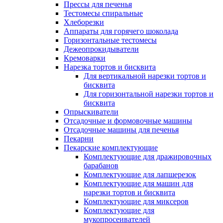
Прессы для печенья
Тестомесы спиральные
Хлеборезки
Аппараты для горячего шоколада
Горизонтальные тестомесы
Дежеопрокидыватели
Кремоварки
Нарезка тортов и бисквита
Для вертикальной нарезки тортов и
бисквита
Для горизонтальной нарезки тортов и
бисквита
Опрыскиватели
Отсадочные и формовочные машины
Отсадочные машины для печенья
Пекарни
Пекарские комплектующие
Комплектующие для дражировочных
барабанов
Комплектующие для лапшерезок
Комплектующие для машин для
нарезки тортов и бисквита
Комплектующие для миксеров
Комплектующие для
мукопросеивателей