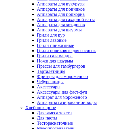
Аппараты для кукурузы
Аппараты для пончиков
Аппараты для попкорна
Аппараты для сахарной ваты
Аппараты для хот-догов
Аппараты для шаурмы
Грили для кур
Грили лавовые
Грили прижимные
Грили роликовые для сосисок
Грили саламандра
Ножи для шаурмы
Прессы для гамбургеров
Тарталетницы
Фризеры для мороженого
Чебуречницы
Аксессуары
Аксессуары для фаст-фуд
Аппарат для мороженого
Аппараты газированной воды
Хлебопекарное
Для замеса текста
Для пасты
Тестораскаточные
Мукопросеиватели