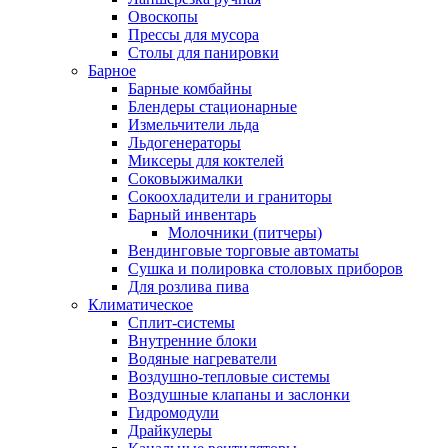
Овоскопы
Прессы для мусора
Столы для панировки
Барное
Барные комбайны
Блендеры стационарные
Измельчители льда
Льдогенераторы
Миксеры для коктелей
Соковыжималки
Сокоохладители и граниторы
Барный инвентарь
Молочники (питчеры)
Вендинговые торговые автоматы
Сушка и полировка столовых приборов
Для розлива пива
Климатическое
Сплит-системы
Внутренние блоки
Водяные нагреватели
Воздушно-тепловые системы
Воздушные клапаны и заслонки
Гидромодули
Драйкулеры