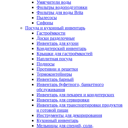
Умягчители воды
Фильтры водоподготовки
Фильтры для воды Brita
Пылесосы
Сифоны
Посуда и кухонный инвентарь
Гастроёмкости
Доски разделочные
Инвентарь для кухни
Кондитерский инвентарь
Крышки для гастроёмкостей
Наплитная посуда
Подносы
Противни и решетки
Термоконтейнеры
Инвентарь барный
Инвентарь буфетного, банкетного
обслуживания
Инвентарь для пекарен и кондитерских
Инвентарь для сервировки
Инвентарь для транспортировки продуктов
и готовой пищи
Инструменты для декорирования
Кухонный инвентарь
Мельницы для специй, соли,