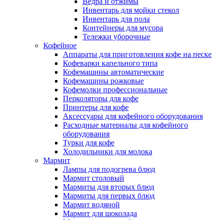
Ведра и отжимы
Инвентарь для мойки стекол
Инвентарь для пола
Контейнеры для мусора
Тележки уборочные
Кофейное
Аппараты для приготовления кофе на песке
Кофеварки капельного типа
Кофемашины автоматические
Кофемашины рожковые
Кофемолки профессиональные
Перколяторы для кофе
Принтеры для кофе
Аксессуары для кофейного оборудования
Расходные материалы для кофейного
оборудования
Турки для кофе
Холодильники для молока
Мармит
Лампы для подогрева блюд
Мармит столовый
Мармиты для вторых блюд
Мармиты для первых блюд
Мармит водяной
Мармит для шоколада