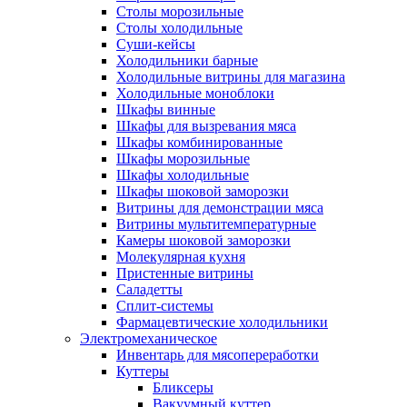
Столы морозильные
Столы холодильные
Суши-кейсы
Холодильники барные
Холодильные витрины для магазина
Холодильные моноблоки
Шкафы винные
Шкафы для вызревания мяса
Шкафы комбинированные
Шкафы морозильные
Шкафы холодильные
Шкафы шоковой заморозки
Витрины для демонстрации мяса
Витрины мультитемпературные
Камеры шоковой заморозки
Молекулярная кухня
Пристенные витрины
Саладетты
Сплит-системы
Фармацевтические холодильники
Электромеханическое
Инвентарь для мясопереработки
Куттеры
Бликсеры
Вакуумный куттер