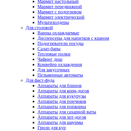
Мармит настольный
Мармит передвижной
Мармит с подогревом
Мармит электрический
Мультихолдеры
Для столовой
Ванны охлаждаемые
Диспенсеры для напитков с краном
Подогреватели посуды
Салат-бары
Тепловые полки
Чафинг диш
Конвейер охлаждения
Для закусочных
Пельменные автоматы
Для фаст-фуда
Аппараты для блинов
Аппараты для корн-догов
Аппараты для кукурузы
Аппараты для пончиков
Аппараты для попкорна
Аппараты для сахарной ваты
Аппараты для хот-догов
Аппараты для шаурмы
Грили для кур