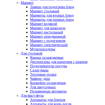
Мармит
Лампы для подогрева блюд
Мармит столовый
Мармиты для вторых блюд
Мармиты для первых блюд
Мармит водяной
Мармит для шоколада
Мармит настольный
Мармит передвижной
Мармит с подогревом
Мармит электрический
Мультихолдеры
Для столовой
Ванны охлаждаемые
Диспенсеры для напитков с краном
Подогреватели посуды
Салат-бары
Тепловые полки
Чафинг диш
Конвейер охлаждения
Для закусочных
Пельменные автоматы
Для фаст-фуда
Аппараты для блинов
Аппараты для корн-догов