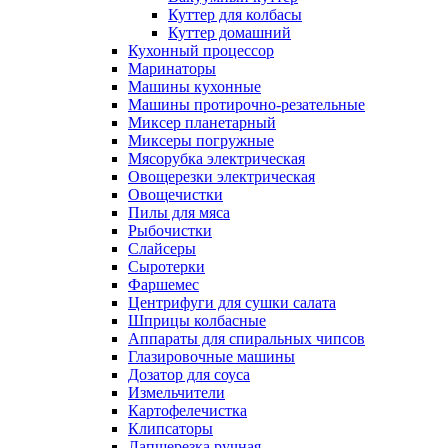
Куттер для колбасы
Куттер домашний
Кухонный процессор
Маринаторы
Машины кухонные
Машины протирочно-резательные
Миксер планетарный
Миксеры погружные
Мясорубка электрическая
Овощерезки электрическая
Овощечистки
Пилы для мяса
Рыбочистки
Слайсеры
Сыротерки
Фаршемес
Центрифуги для сушки салата
Шприцы колбасные
Аппараты для спиральных чипсов
Глазировочные машины
Дозатор для соуса
Измельчители
Картофелечистка
Клипсаторы
Лапшерезка ручная