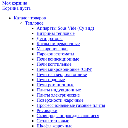
Моя корзина
Корзина пуста
Каталог товаров
Тепловое
Аппараты Sous Vide (Су вид)
Витрины тепловые
Дегидраторы
Котлы пищеварочные
Макароноварки
Пароконвектоматы
Печи конвекционные
Печи коптильные
Печи микроволновые (СВЧ)
Печи на твердом топливе
Печи подовые
Печи ротационные
Плиты индукционные
Плиты электрические
Поверхности жарочные
Профессиональные газовые плиты
Рисоварки
Сковороды опрокидывающиеся
Столы тепловые
Шкафы жарочные