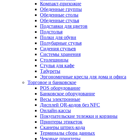
Компакт-прихожие
Обеденные группы
Обеденные столы
Обеденные стулья
Подставки для цветов
Подстолья
Полки для обуви
Полубарные стулья
Сидения стульев
Системы хранения
Столешницы
Стулья для кафе
Табуреты
Эргономичные кресла для дома и офиса
Торговое и банковское
POS оборудование
Банковское оборудование
Весы электронные
Дисплей QR-кодов без NFC
Онлайн-кассы
Покупательские тележки и корзины
Принтеры этикеток
Сканеры штрих-кода
Терминалы сбора данных
Чековые принтеры