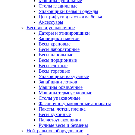
Машины сушильные
Столы гладильные
Упаковщики белья и одежды
Центрифуги для отжима белья
Аксессуары
Весовое и упаковочное
Датеры и этикировщики
Запайщики пакетов
Весы крановые
Весы лабораторные
Весы напольные
Весы порционные
Весы счетные
Весы торговые
Упаковщики вакуумные
Запайщики лотков
Машины обвязочные
Машины термоусадочные
Столы упаковочные
Фасовочно-упаковочные аппараты
Пакеты, лотки, пленка
Весы кухонные
Паллетоупаковщики
Ручные весы и безмены
Нейтральное оборудование