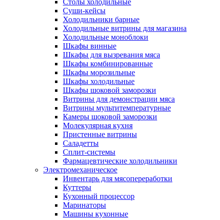
Столы холодильные
Суши-кейсы
Холодильники барные
Холодильные витрины для магазина
Холодильные моноблоки
Шкафы винные
Шкафы для вызревания мяса
Шкафы комбинированные
Шкафы морозильные
Шкафы холодильные
Шкафы шоковой заморозки
Витрины для демонстрации мяса
Витрины мультитемпературные
Камеры шоковой заморозки
Молекулярная кухня
Пристенные витрины
Саладетты
Сплит-системы
Фармацевтические холодильники
Электромеханическое
Инвентарь для мясопереработки
Куттеры
Кухонный процессор
Маринаторы
Машины кухонные