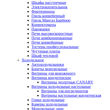
Шкафы расстоечные
Электрокипятильник
Фритюрницы
Гриль конвейерный
Гриль Мангал Барбекю
Конвектоматы
Пароварки
Печи высокоскоростные
Печи комбинированные
Печи конвейерные
Тостеры профессиональные
Чугунные плиты
Шкаф тепловой
Холодильное
Автохолодильники
Бонеты морозильные
Витрины для мороженого
Витрины кондитерские
Витрины десертные CANARY
Витрины холодильные настольные
Витрины для ингредиентов
Витрины настольные кондитерская
Горки холодильные
Камеры холодильные
Морозильные лари