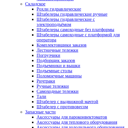
Складское
Рохли гидравлические
Штабелеры гидравлические ручные
Штабелеры гидравлические с
электроподъёмом
Штабелеры самоходные без платформы
Штабелеры самоходные с платформой для
оператора
Комплектовщики заказов
Лестничные тележки
Погрузчики
Подборщик заказов
Подъемники и вышки
Подъемные столы
Поломоечные машины
Ричтраки
Ручные тележки
Самоходные тележки
Тали
Штабелер с выдвижной мачтой
Штабелер с противовесом
Запасные части
Аксессуары для пароконвектоматов
Аксессуары для теплового оборудования
Аксессуары для холодильного оборудования