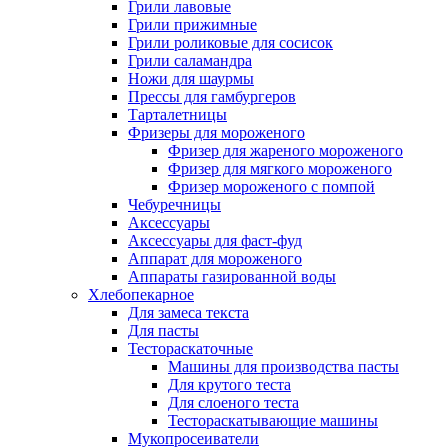
Грили лавовые
Грили прижимные
Грили роликовые для сосисок
Грили саламандра
Ножи для шаурмы
Прессы для гамбургеров
Тарталетницы
Фризеры для мороженого
Фризер для жареного мороженого
Фризер для мягкого мороженого
Фризер мороженого с помпой
Чебуречницы
Аксессуары
Аксессуары для фаст-фуд
Аппарат для мороженого
Аппараты газированной воды
Хлебопекарное
Для замеса текста
Для пасты
Тестораскаточные
Машины для производства пасты
Для крутого теста
Для слоеного теста
Тестораскатывающие машины
Мукопросеиватели