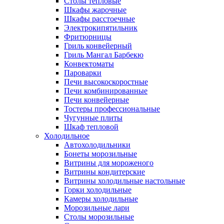
Столы тепловые
Шкафы жарочные
Шкафы расстоечные
Электрокипятильник
Фритюрницы
Гриль конвейерный
Гриль Мангал Барбекю
Конвектоматы
Пароварки
Печи высокоскоростные
Печи комбинированные
Печи конвейерные
Тостеры профессиональные
Чугунные плиты
Шкаф тепловой
Холодильное
Автохолодильники
Бонеты морозильные
Витрины для мороженого
Витрины кондитерские
Витрины холодильные настольные
Горки холодильные
Камеры холодильные
Морозильные лари
Столы морозильные