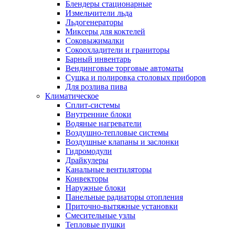
Блендеры стационарные
Измельчители льда
Льдогенераторы
Миксеры для коктелей
Соковыжималки
Сокоохладители и граниторы
Барный инвентарь
Вендинговые торговые автоматы
Сушка и полировка столовых приборов
Для розлива пива
Климатическое
Сплит-системы
Внутренние блоки
Водяные нагреватели
Воздушно-тепловые системы
Воздушные клапаны и заслонки
Гидромодули
Драйкулеры
Канальные вентиляторы
Конвекторы
Наружные блоки
Панельные радиаторы отопления
Приточно-вытяжные установки
Смесительные узлы
Тепловые пушки