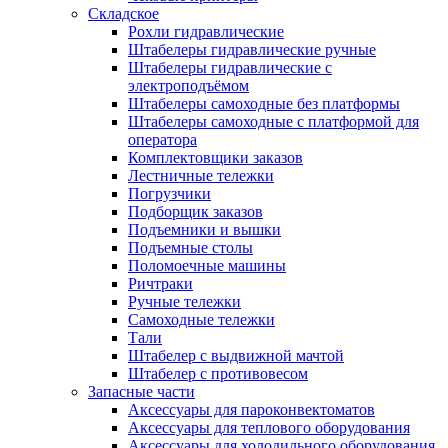
Складское
Рохли гидравлические
Штабелеры гидравлические ручные
Штабелеры гидравлические с
электроподъёмом
Штабелеры самоходные без платформы
Штабелеры самоходные с платформой для
оператора
Комплектовщики заказов
Лестничные тележки
Погрузчики
Подборщик заказов
Подъемники и вышки
Подъемные столы
Поломоечные машины
Ричтраки
Ручные тележки
Самоходные тележки
Тали
Штабелер с выдвижной мачтой
Штабелер с противовесом
Запасные части
Аксессуары для пароконвектоматов
Аксессуары для теплового оборудования
Аксессуары для холодильного оборудования