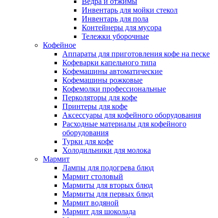
Ведра и отжимы
Инвентарь для мойки стекол
Инвентарь для пола
Контейнеры для мусора
Тележки уборочные
Кофейное
Аппараты для приготовления кофе на песке
Кофеварки капельного типа
Кофемашины автоматические
Кофемашины рожковые
Кофемолки профессиональные
Перколяторы для кофе
Принтеры для кофе
Аксессуары для кофейного оборудования
Расходные материалы для кофейного
оборудования
Турки для кофе
Холодильники для молока
Мармит
Лампы для подогрева блюд
Мармит столовый
Мармиты для вторых блюд
Мармиты для первых блюд
Мармит водяной
Мармит для шоколада