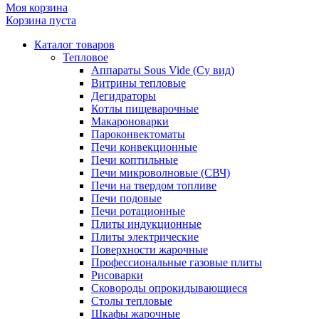
Моя корзина
Корзина пуста
Каталог товаров
Тепловое
Аппараты Sous Vide (Су вид)
Витрины тепловые
Дегидраторы
Котлы пищеварочные
Макароноварки
Пароконвектоматы
Печи конвекционные
Печи коптильные
Печи микроволновые (СВЧ)
Печи на твердом топливе
Печи подовые
Печи ротационные
Плиты индукционные
Плиты электрические
Поверхности жарочные
Профессиональные газовые плиты
Рисоварки
Сковороды опрокидывающиеся
Столы тепловые
Шкафы жарочные