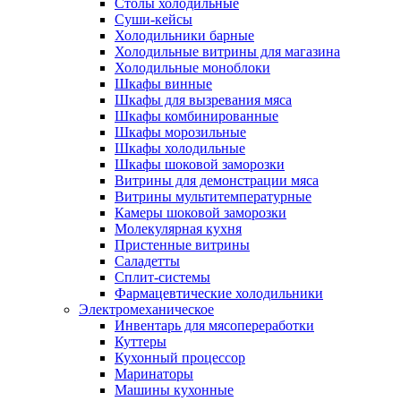
Столы холодильные
Суши-кейсы
Холодильники барные
Холодильные витрины для магазина
Холодильные моноблоки
Шкафы винные
Шкафы для вызревания мяса
Шкафы комбинированные
Шкафы морозильные
Шкафы холодильные
Шкафы шоковой заморозки
Витрины для демонстрации мяса
Витрины мультитемпературные
Камеры шоковой заморозки
Молекулярная кухня
Пристенные витрины
Саладетты
Сплит-системы
Фармацевтические холодильники
Электромеханическое
Инвентарь для мясопереработки
Куттеры
Кухонный процессор
Маринаторы
Машины кухонные