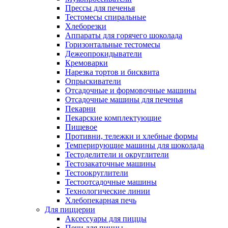
Прессы для печенья
Тестомесы спиральные
Хлеборезки
Аппараты для горячего шоколада
Горизонтальные тестомесы
Дежеопрокидыватели
Кремоварки
Нарезка тортов и бисквита
Опрыскиватели
Отсадочные и формовочные машины
Отсадочные машины для печенья
Пекарни
Пекарские комплектующие
Пищевое
Противни, тележки и хлебные формы
Темперирующие машины для шоколада
Тестоделители и округлители
Тестозакаточные машины
Тестоокруглители
Тестоотсадочные машины
Технологические линии
Хлебопекарная печь
Для пиццерии
Аксессуары для пиццы
Печи для пиццы