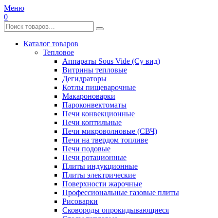
Меню
0
Каталог товаров
Тепловое
Аппараты Sous Vide (Су вид)
Витрины тепловые
Дегидраторы
Котлы пищеварочные
Макароноварки
Пароконвектоматы
Печи конвекционные
Печи коптильные
Печи микроволновые (СВЧ)
Печи на твердом топливе
Печи подовые
Печи ротационные
Плиты индукционные
Плиты электрические
Поверхности жарочные
Профессиональные газовые плиты
Рисоварки
Сковороды опрокидывающиеся