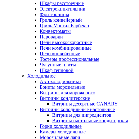
Шкафы расстоечные
Электрокипятильник
Фритюрницы
Гриль конвейерный
Гриль Мангал Барбекю
Конвектоматы
Пароварки
Печи высокоскоростные
Печи комбинированные
Печи конвейерные
Тостеры профессиональные
Чугунные плиты
Шкаф тепловой
Холодильное
Автохолодильники
Бонеты морозильные
Витрины для мороженого
Витрины кондитерские
Витрины десертные CANARY
Витрины холодильные настольные
Витрины для ингредиентов
Витрины настольные кондитерская
Горки холодильные
Камеры холодильные
Морозильные лари