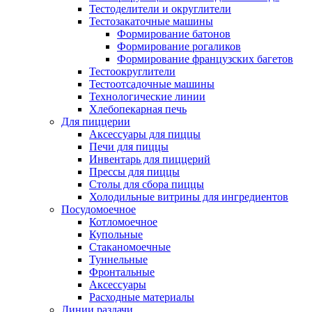
Тестоделители и округлители
Тестозакаточные машины
Формирование батонов
Формирование рогаликов
Формирование французских багетов
Тестоокруглители
Тестоотсадочные машины
Технологические линии
Хлебопекарная печь
Для пиццерии
Аксессуары для пиццы
Печи для пиццы
Инвентарь для пиццерий
Прессы для пиццы
Столы для сбора пиццы
Холодильные витрины для ингредиентов
Посудомоечное
Котломоечное
Купольные
Стаканомоечные
Туннельные
Фронтальные
Аксессуары
Расходные материалы
Линии раздачи