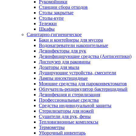
Рукомойники
Станции сбора отходов
Столы закрытые
Столы-купе
Тележки
Шкафы
Санитарно-гигиеническое
Баки и контейнеры для мусора
Водонагреватели накопительные
Дезинфекторы для рук
Дезинфицирующие средства (Антисептики)
Диспоузер для раковины
Дозаторы для мыла
Душирующие устройства, смесители
Лампы инсектицидные
Моющие средства для пароконвектоматов
Облучатель-рециркулятор бактерицидный
Дезинфекция и стерилизация
Профессиональные средства
Средства индивидуальной защиты
Стерилизаторы для ножей
Сушители для рук, фены
Тепловизионные комплексы
Термометры
Уборочный инвентарь