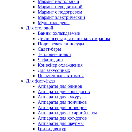
Мармит настольный
Мармит передвижной
Мармит с подогревом
Мармит электрический
Мультихолдеры
Для столовой
Ванны охлаждаемые
Диспенсеры для напитков с краном
Подогреватели посуды
Салат-бары
Тепловые полки
Чафинг диш
Конвейер охлаждения
Для закусочных
Пельменные автоматы
Для фаст-фуда
Аппараты для блинов
Аппараты для корн-догов
Аппараты для кукурузы
Аппараты для пончиков
Аппараты для попкорна
Аппараты для сахарной ваты
Аппараты для хот-догов
Аппараты для шаурмы
Грили для кур