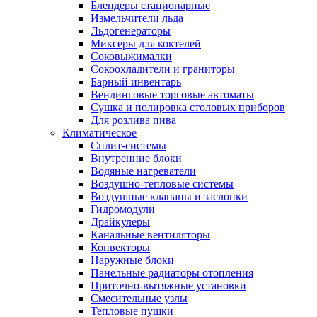
Блендеры стационарные
Измельчители льда
Льдогенераторы
Миксеры для коктелей
Соковыжималки
Сокоохладители и граниторы
Барный инвентарь
Вендинговые торговые автоматы
Сушка и полировка столовых приборов
Для розлива пива
Климатическое
Сплит-системы
Внутренние блоки
Водяные нагреватели
Воздушно-тепловые системы
Воздушные клапаны и заслонки
Гидромодули
Драйкулеры
Канальные вентиляторы
Конвекторы
Наружные блоки
Панельные радиаторы отопления
Приточно-вытяжные установки
Смесительные узлы
Тепловые пушки