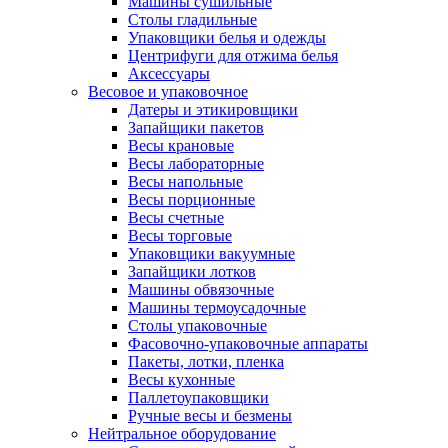
Машины сушильные
Столы гладильные
Упаковщики белья и одежды
Центрифуги для отжима белья
Аксессуары
Весовое и упаковочное
Датеры и этикировщики
Запайщики пакетов
Весы крановые
Весы лабораторные
Весы напольные
Весы порционные
Весы счетные
Весы торговые
Упаковщики вакуумные
Запайщики лотков
Машины обвязочные
Машины термоусадочные
Столы упаковочные
Фасовочно-упаковочные аппараты
Пакеты, лотки, пленка
Весы кухонные
Паллетоупаковщики
Ручные весы и безмены
Нейтральное оборудование