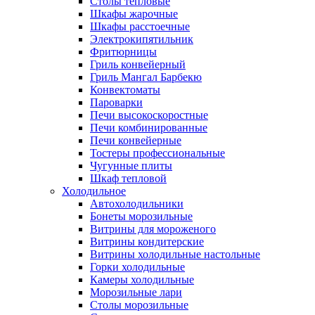
Столы тепловые
Шкафы жарочные
Шкафы расстоечные
Электрокипятильник
Фритюрницы
Гриль конвейерный
Гриль Мангал Барбекю
Конвектоматы
Пароварки
Печи высокоскоростные
Печи комбинированные
Печи конвейерные
Тостеры профессиональные
Чугунные плиты
Шкаф тепловой
Холодильное
Автохолодильники
Бонеты морозильные
Витрины для мороженого
Витрины кондитерские
Витрины холодильные настольные
Горки холодильные
Камеры холодильные
Морозильные лари
Столы морозильные