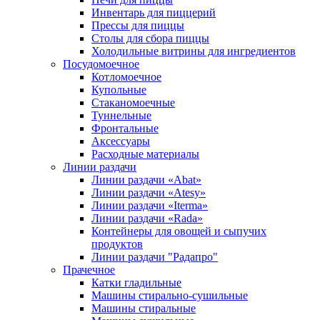
Инвентарь для пиццерий
Прессы для пиццы
Столы для сбора пиццы
Холодильные витрины для ингредиентов
Посудомоечное
Котломоечное
Купольные
Стаканомоечные
Туннельные
Фронтальные
Аксессуары
Расходные материалы
Линии раздачи
Линии раздачи «Abat»
Линии раздачи «Atesy»
Линии раздачи «Iterma»
Линии раздачи «Rada»
Контейнеры для овощей и сыпучих
продуктов
Линии раздачи "Радапро"
Прачечное
Катки гладильные
Машины стирально-сушильные
Машины стиральные