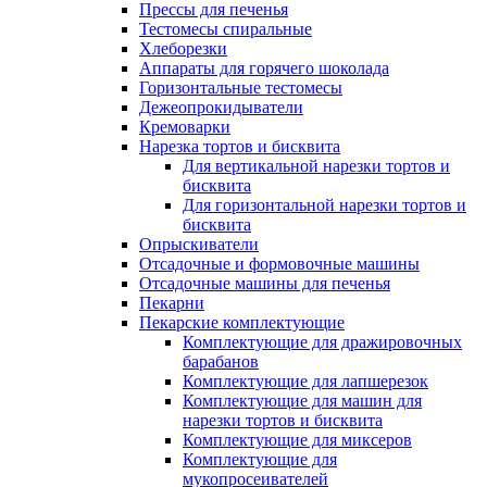
Прессы для печенья
Тестомесы спиральные
Хлеборезки
Аппараты для горячего шоколада
Горизонтальные тестомесы
Дежеопрокидыватели
Кремоварки
Нарезка тортов и бисквита
Для вертикальной нарезки тортов и
бисквита
Для горизонтальной нарезки тортов и
бисквита
Опрыскиватели
Отсадочные и формовочные машины
Отсадочные машины для печенья
Пекарни
Пекарские комплектующие
Комплектующие для дражировочных
барабанов
Комплектующие для лапшерезок
Комплектующие для машин для
нарезки тортов и бисквита
Комплектующие для миксеров
Комплектующие для
мукопросеивателей