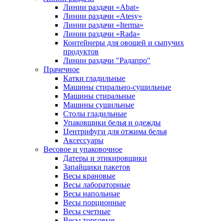
Линии раздачи «Abat»
Линии раздачи «Atesy»
Линии раздачи «Iterma»
Линии раздачи «Rada»
Контейнеры для овощей и сыпучих
продуктов
Линии раздачи "Радапро"
Прачечное
Катки гладильные
Машины стирально-сушильные
Машины стиральные
Машины сушильные
Столы гладильные
Упаковщики белья и одежды
Центрифуги для отжима белья
Аксессуары
Весовое и упаковочное
Датеры и этикировщики
Запайщики пакетов
Весы крановые
Весы лабораторные
Весы напольные
Весы порционные
Весы счетные
Весы торговые