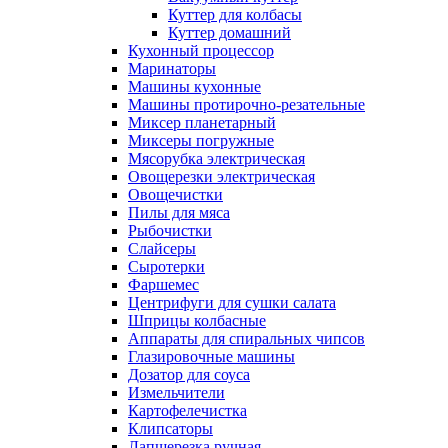
Куттер для колбасы
Куттер домашний
Кухонный процессор
Маринаторы
Машины кухонные
Машины протирочно-резательные
Миксер планетарный
Миксеры погружные
Мясорубка электрическая
Овощерезки электрическая
Овощечистки
Пилы для мяса
Рыбочистки
Слайсеры
Сыротерки
Фаршемес
Центрифуги для сушки салата
Шприцы колбасные
Аппараты для спиральных чипсов
Глазировочные машины
Дозатор для соуса
Измельчители
Картофелечистка
Клипсаторы
Лапшерезка ручная