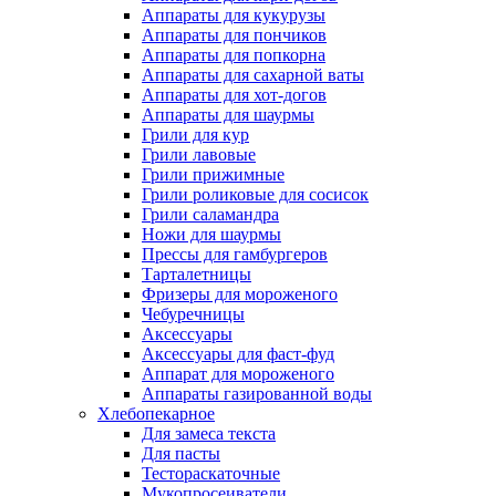
Аппараты для кукурузы
Аппараты для пончиков
Аппараты для попкорна
Аппараты для сахарной ваты
Аппараты для хот-догов
Аппараты для шаурмы
Грили для кур
Грили лавовые
Грили прижимные
Грили роликовые для сосисок
Грили саламандра
Ножи для шаурмы
Прессы для гамбургеров
Тарталетницы
Фризеры для мороженого
Чебуречницы
Аксессуары
Аксессуары для фаст-фуд
Аппарат для мороженого
Аппараты газированной воды
Хлебопекарное
Для замеса текста
Для пасты
Тестораскаточные
Мукопросеиватели