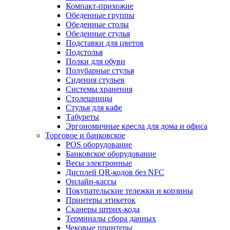
Компакт-прихожие
Обеденные группы
Обеденные столы
Обеденные стулья
Подставки для цветов
Подстолья
Полки для обуви
Полубарные стулья
Сидения стульев
Системы хранения
Столешницы
Стулья для кафе
Табуреты
Эргономичные кресла для дома и офиса
Торговое и банковское
POS оборудование
Банковское оборудование
Весы электронные
Дисплей QR-кодов без NFC
Онлайн-кассы
Покупательские тележки и корзины
Принтеры этикеток
Сканеры штрих-кода
Терминалы сбора данных
Чековые принтеры