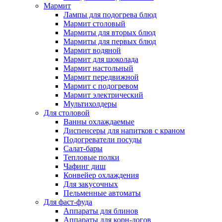
Мармит
Лампы для подогрева блюд
Мармит столовый
Мармиты для вторых блюд
Мармиты для первых блюд
Мармит водяной
Мармит для шоколада
Мармит настольный
Мармит передвижной
Мармит с подогревом
Мармит электрический
Мультихолдеры
Для столовой
Ванны охлаждаемые
Диспенсеры для напитков с краном
Подогреватели посуды
Салат-бары
Тепловые полки
Чафинг диш
Конвейер охлаждения
Для закусочных
Пельменные автоматы
Для фаст-фуда
Аппараты для блинов
Аппараты для корн-догов