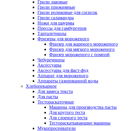
Грили лавовые
Грили прижимные
Грили роликовые для сосисок
Грили саламандра
Ножи для шаурмы
Прессы для гамбургеров
Тарталетницы
Фризеры для мороженого
Фризер для жареного мороженого
Фризер для мягкого мороженого
Фризер мороженого с помпой
Чебуречницы
Аксессуары
Аксессуары для фаст-фуд
Аппарат для мороженого
Аппараты газированной воды
Хлебопекарное
Для замеса текста
Для пасты
Тестораскаточные
Машины для производства пасты
Для крутого теста
Для слоеного теста
Тестораскатывающие машины
Мукопросеиватели