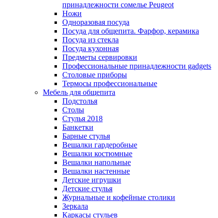
принадлежности сомелье Peugeot
Ножи
Одноразовая посуда
Посуда для общепита. Фарфор, керамика
Посуда из стекла
Посуда кухонная
Предметы сервировки
Профессиональные принадлежности gadgets
Столовые приборы
Термосы профессиональные
Мебель для общепита
Подстолья
Столы
Стулья 2018
Банкетки
Барные стулья
Вешалки гардеробные
Вешалки костюмные
Вешалки напольные
Вешалки настенные
Детские игрушки
Детские стулья
Журнальные и кофейные столики
Зеркала
Каркасы стульев