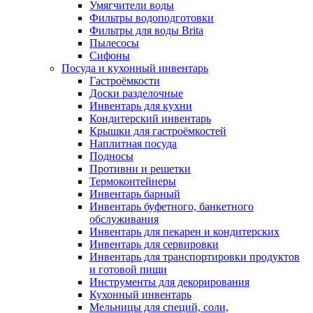
Умягчители воды
Фильтры водоподготовки
Фильтры для воды Brita
Пылесосы
Сифоны
Посуда и кухонный инвентарь
Гастроёмкости
Доски разделочные
Инвентарь для кухни
Кондитерский инвентарь
Крышки для гастроёмкостей
Наплитная посуда
Подносы
Противни и решетки
Термоконтейнеры
Инвентарь барный
Инвентарь буфетного, банкетного
обслуживания
Инвентарь для пекарен и кондитерских
Инвентарь для сервировки
Инвентарь для транспортировки продуктов
и готовой пищи
Инструменты для декорирования
Кухонный инвентарь
Мельницы для специй, соли,