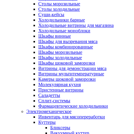
Столы морозильные
Столы холодильные
Суши-кейсы
Холодильники барные
Холодильные витрины для магазина
Холодильные моноблоки
Шкафы винные
Шкафы для вызревания мяса
Шкафы комбинированные
Шкафы морозильные
Шкафы холодильные
Шкафы шоковой заморозки
Витрины для демонстрации мяса
Витрины мультитемпературные
Камеры шоковой заморозки
Молекулярная кухня
Пристенные витрины
Саладетты
Сплит-системы
Фармацевтические холодильники
Электромеханическое
Инвентарь для мясопереработки
Куттеры
Бликсеры
Вакуумный куттер