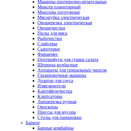
Машины протирочно-резательные
Миксер планетарный
Миксеры погружные
Мясорубка электрическая
Овощерезки электрическая
Овощечистки
Пилы для мяса
Рыбочистки
Слайсеры
Сыротерки
Фаршемес
Центрифуги для сушки салата
Шприцы колбасные
Аппараты для спиральных чипсов
Глазировочные машины
Дозатор для соуса
Измельчители
Картофелечистка
Клипсаторы
Лапшерезка ручная
Овоскопы
Прессы для мусора
Столы для панировки
Барное
Барные комбайны