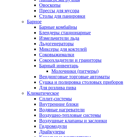
Овоскопы
Прессы для мусора
Столы для панировки
Барное
Барные комбайны
Блендеры стационарные
Измельчители льда
Льдогенераторы
Миксеры для коктелей
Соковыжималки
Сокоохладители и граниторы
Барный инвентарь
Молочники (питчеры)
Вендинговые торговые автоматы
Сушка и полировка столовых приборов
Для розлива пива
Климатическое
Сплит-системы
Внутренние блоки
Водяные нагреватели
Воздушно-тепловые системы
Воздушные клапаны и заслонки
Гидромодули
Драйкулеры