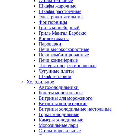
Столы тепловые
Шкафы жарочные
Шкафы расстоечные
Электрокипятильник
Фритюрницы
Гриль конвейерный
Гриль Мангал Барбекю
Конвектоматы
Пароварки
Печи высокоскоростные
Печи комбинированные
Печи конвейерные
Тостеры профессиональные
Чугунные плиты
Шкаф тепловой
Холодильное
Автохолодильники
Бонеты морозильные
Витрины для мороженого
Витрины кондитерские
Витрины холодильные настольные
Горки холодильные
Камеры холодильные
Морозильные лари
Столы морозильные