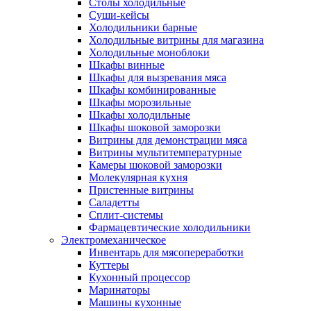
Столы холодильные
Суши-кейсы
Холодильники барные
Холодильные витрины для магазина
Холодильные моноблоки
Шкафы винные
Шкафы для вызревания мяса
Шкафы комбинированные
Шкафы морозильные
Шкафы холодильные
Шкафы шоковой заморозки
Витрины для демонстрации мяса
Витрины мультитемпературные
Камеры шоковой заморозки
Молекулярная кухня
Пристенные витрины
Саладетты
Сплит-системы
Фармацевтические холодильники
Электромеханическое
Инвентарь для мясопереработки
Куттеры
Кухонный процессор
Маринаторы
Машины кухонные