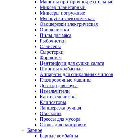
Машины протирочно-резательные
Миксер планетарный
Миксеры погружные
Мясорубка электрическая
Овощерезки электрическая
Овощечистки
Пилы для мяса
Рыбочистки
Слайсеры
Сыротерки
Фаршемес
Центрифуги для сушки салата
Шприцы колбасные
Аппараты для спиральных чипсов
Глазировочные машины
Дозатор для соуса
Измельчители
Картофелечистка
Клипсаторы
Лапшерезка ручная
Овоскопы
Прессы для мусора
Столы для панировки
Барное
Барные комбайны