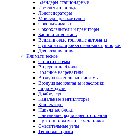
Блендеры стационарные
Измельчители льда
Льдогенераторы
Миксеры для коктелей
Соковыжималки
Сокоохладители и граниторы
Барный инвентарь
Вендинговые торговые автоматы
Сушка и полировка столовых приборов
Для розлива пива
Климатическое
Сплит-системы
Внутренние блоки
Водяные нагреватели
Воздушно-тепловые системы
Воздушные клапаны и заслонки
Гидромодули
Драйкулеры
Канальные вентиляторы
Конвекторы
Наружные блоки
Панельные радиаторы отопления
Приточно-вытяжные установки
Смесительные узлы
Тепловые пушки