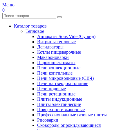
Меню
0
Каталог товаров
Тепловое
Аппараты Sous Vide (Су вид)
Витрины тепловые
Дегидраторы
Котлы пищеварочные
Макароноварки
Пароконвектоматы
Печи конвекционные
Печи коптильные
Печи микроволновые (СВЧ)
Печи на твердом топливе
Печи подовые
Печи ротационные
Плиты индукционные
Плиты электрические
Поверхности жарочные
Профессиональные газовые плиты
Рисоварки
Сковороды опрокидывающиеся