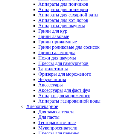
Аппараты для пончиков
Аппараты для попкорна
Аппараты для сахарной ваты
Аппараты для хот-догов
Аппараты для шаурмы
Грили для кур
Грили лавовые
Грили прижимные
Грили роликовые для сосисок
Грили саламандра
Ножи для шаурмы
Прессы для гамбургеров
Тарталетницы
Фризеры для мороженого
Чебуречницы
Аксессуары
Аксессуары для фаст-фуд
Аппарат для мороженого
Аппараты газированной воды
Хлебопекарное
Для замеса текста
Для пасты
Тестораскаточные
Мукопросеиватели
Прессы для печенья