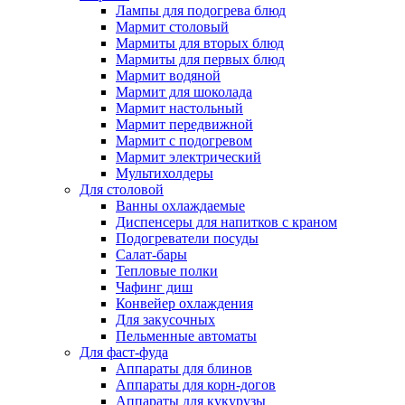
Лампы для подогрева блюд
Мармит столовый
Мармиты для вторых блюд
Мармиты для первых блюд
Мармит водяной
Мармит для шоколада
Мармит настольный
Мармит передвижной
Мармит с подогревом
Мармит электрический
Мультихолдеры
Для столовой
Ванны охлаждаемые
Диспенсеры для напитков с краном
Подогреватели посуды
Салат-бары
Тепловые полки
Чафинг диш
Конвейер охлаждения
Для закусочных
Пельменные автоматы
Для фаст-фуда
Аппараты для блинов
Аппараты для корн-догов
Аппараты для кукурузы