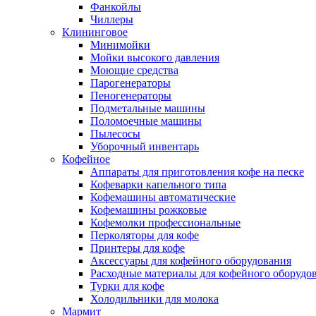
Фанкойлы
Чиллеры
Клининговое
Минимойки
Мойки высокого давления
Моющие средства
Парогенераторы
Пеногенераторы
Подметальные машины
Поломоечные машины
Пылесосы
Уборочный инвентарь
Кофейное
Аппараты для приготовления кофе на песке
Кофеварки капельного типа
Кофемашины автоматические
Кофемашины рожковые
Кофемолки профессиональные
Перколяторы для кофе
Принтеры для кофе
Аксессуары для кофейного оборудования
Расходные материалы для кофейного оборудо
Турки для кофе
Холодильники для молока
Мармит