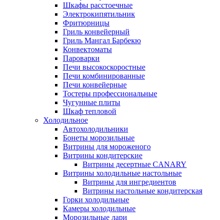
Шкафы расстоечные
Электрокипятильник
Фритюрницы
Гриль конвейерный
Гриль Мангал Барбекю
Конвектоматы
Пароварки
Печи высокоскоростные
Печи комбинированные
Печи конвейерные
Тостеры профессиональные
Чугунные плиты
Шкаф тепловой
Холодильное
Автохолодильники
Бонеты морозильные
Витрины для мороженого
Витрины кондитерские
Витрины десертные CANARY
Витрины холодильные настольные
Витрины для ингредиентов
Витрины настольные кондитерская
Горки холодильные
Камеры холодильные
Морозильные лари