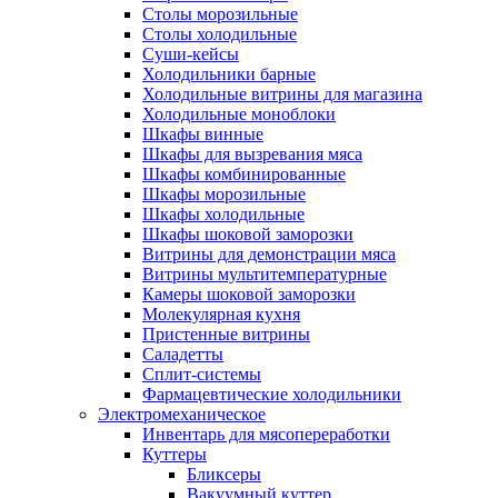
Столы морозильные
Столы холодильные
Суши-кейсы
Холодильники барные
Холодильные витрины для магазина
Холодильные моноблоки
Шкафы винные
Шкафы для вызревания мяса
Шкафы комбинированные
Шкафы морозильные
Шкафы холодильные
Шкафы шоковой заморозки
Витрины для демонстрации мяса
Витрины мультитемпературные
Камеры шоковой заморозки
Молекулярная кухня
Пристенные витрины
Саладетты
Сплит-системы
Фармацевтические холодильники
Электромеханическое
Инвентарь для мясопереработки
Куттеры
Бликсеры
Вакуумный куттер