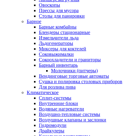
Овоскопы
Прессы для мусора
Столы для панировки
Барное
Барные комбайны
Блендеры стационарные
Измельчители льда
Льдогенераторы
Миксеры для коктелей
Соковыжималки
Сокоохладители и граниторы
Барный инвентарь
Молочники (питчеры)
Вендинговые торговые автоматы
Сушка и полировка столовых приборов
Для розлива пива
Климатическое
Сплит-системы
Внутренние блоки
Водяные нагреватели
Воздушно-тепловые системы
Воздушные клапаны и заслонки
Гидромодули
Драйкулеры