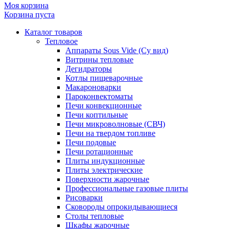
Моя корзина
Корзина пуста
Каталог товаров
Тепловое
Аппараты Sous Vide (Су вид)
Витрины тепловые
Дегидраторы
Котлы пищеварочные
Макароноварки
Пароконвектоматы
Печи конвекционные
Печи коптильные
Печи микроволновые (СВЧ)
Печи на твердом топливе
Печи подовые
Печи ротационные
Плиты индукционные
Плиты электрические
Поверхности жарочные
Профессиональные газовые плиты
Рисоварки
Сковороды опрокидывающиеся
Столы тепловые
Шкафы жарочные