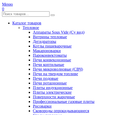
Меню
0
Каталог товаров
Тепловое
Аппараты Sous Vide (Су вид)
Витрины тепловые
Дегидраторы
Котлы пищеварочные
Макароноварки
Пароконвектоматы
Печи конвекционные
Печи коптильные
Печи микроволновые (СВЧ)
Печи на твердом топливе
Печи подовые
Печи ротационные
Плиты индукционные
Плиты электрические
Поверхности жарочные
Профессиональные газовые плиты
Рисоварки
Сковороды опрокидывающиеся