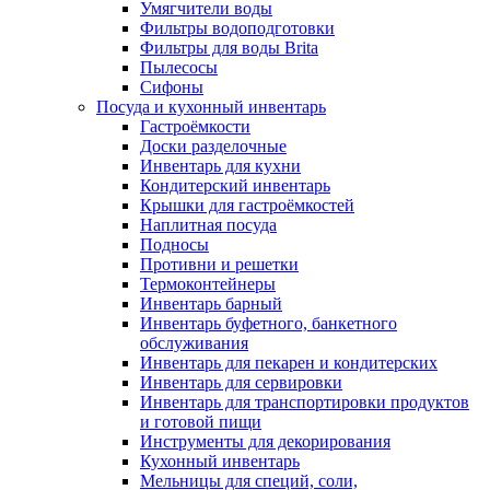
Умягчители воды
Фильтры водоподготовки
Фильтры для воды Brita
Пылесосы
Сифоны
Посуда и кухонный инвентарь
Гастроёмкости
Доски разделочные
Инвентарь для кухни
Кондитерский инвентарь
Крышки для гастроёмкостей
Наплитная посуда
Подносы
Противни и решетки
Термоконтейнеры
Инвентарь барный
Инвентарь буфетного, банкетного
обслуживания
Инвентарь для пекарен и кондитерских
Инвентарь для сервировки
Инвентарь для транспортировки продуктов
и готовой пищи
Инструменты для декорирования
Кухонный инвентарь
Мельницы для специй, соли,