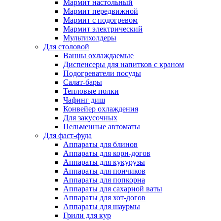
Мармит настольный
Мармит передвижной
Мармит с подогревом
Мармит электрический
Мультихолдеры
Для столовой
Ванны охлаждаемые
Диспенсеры для напитков с краном
Подогреватели посуды
Салат-бары
Тепловые полки
Чафинг диш
Конвейер охлаждения
Для закусочных
Пельменные автоматы
Для фаст-фуда
Аппараты для блинов
Аппараты для корн-догов
Аппараты для кукурузы
Аппараты для пончиков
Аппараты для попкорна
Аппараты для сахарной ваты
Аппараты для хот-догов
Аппараты для шаурмы
Грили для кур