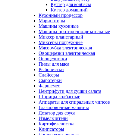
Куттер для колбасы
Куттер домашний
Кухонный процессор
Маринаторы
Машины кухонные
Машины протирочно-резательные
Миксер планетарный
Миксеры погружные
Мясорубка электрическая
Овощерезки электрическая
Овощечистки
Пилы для мяса
Рыбочистки
Слайсеры
Сыротерки
Фаршемес
Центрифуги для сушки салата
Шприцы колбасные
Аппараты для спиральных чипсов
Глазировочные машины
Дозатор для соуса
Измельчители
Картофелечистка
Клипсаторы
Лапшерезка ручная