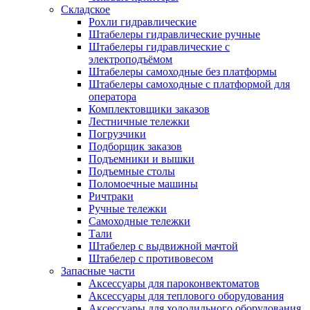
Складское
Рохли гидравлические
Штабелеры гидравлические ручные
Штабелеры гидравлические с
электроподъёмом
Штабелеры самоходные без платформы
Штабелеры самоходные с платформой для
оператора
Комплектовщики заказов
Лестничные тележки
Погрузчики
Подборщик заказов
Подъемники и вышки
Подъемные столы
Поломоечные машины
Ричтраки
Ручные тележки
Самоходные тележки
Тали
Штабелер с выдвижной мачтой
Штабелер с противовесом
Запасные части
Аксессуары для пароконвектоматов
Аксессуары для теплового оборудования
Аксессуары для холодильного оборудования