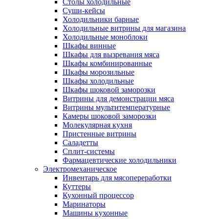
Столы холодильные
Суши-кейсы
Холодильники барные
Холодильные витрины для магазина
Холодильные моноблоки
Шкафы винные
Шкафы для вызревания мяса
Шкафы комбинированные
Шкафы морозильные
Шкафы холодильные
Шкафы шоковой заморозки
Витрины для демонстрации мяса
Витрины мультитемпературные
Камеры шоковой заморозки
Молекулярная кухня
Пристенные витрины
Саладетты
Сплит-системы
Фармацевтические холодильники
Электромеханическое
Инвентарь для мясопереработки
Куттеры
Кухонный процессор
Маринаторы
Машины кухонные