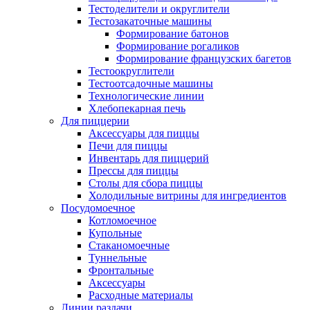
Тестоделители и округлители
Тестозакаточные машины
Формирование батонов
Формирование рогаликов
Формирование французских багетов
Тестоокруглители
Тестоотсадочные машины
Технологические линии
Хлебопекарная печь
Для пиццерии
Аксессуары для пиццы
Печи для пиццы
Инвентарь для пиццерий
Прессы для пиццы
Столы для сбора пиццы
Холодильные витрины для ингредиентов
Посудомоечное
Котломоечное
Купольные
Стаканомоечные
Туннельные
Фронтальные
Аксессуары
Расходные материалы
Линии раздачи