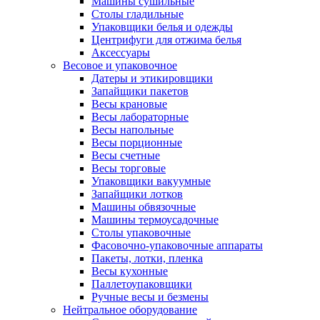
Машины сушильные
Столы гладильные
Упаковщики белья и одежды
Центрифуги для отжима белья
Аксессуары
Весовое и упаковочное
Датеры и этикировщики
Запайщики пакетов
Весы крановые
Весы лабораторные
Весы напольные
Весы порционные
Весы счетные
Весы торговые
Упаковщики вакуумные
Запайщики лотков
Машины обвязочные
Машины термоусадочные
Столы упаковочные
Фасовочно-упаковочные аппараты
Пакеты, лотки, пленка
Весы кухонные
Паллетоупаковщики
Ручные весы и безмены
Нейтральное оборудование