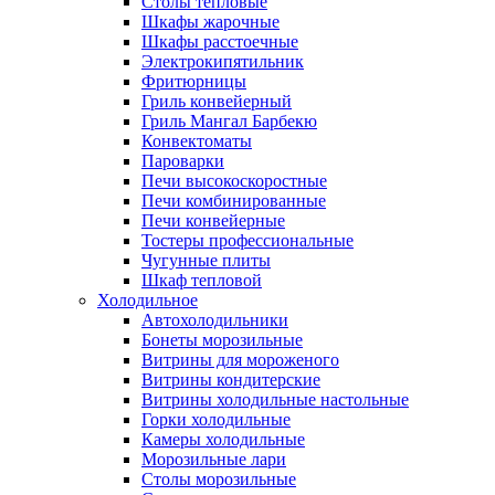
Столы тепловые
Шкафы жарочные
Шкафы расстоечные
Электрокипятильник
Фритюрницы
Гриль конвейерный
Гриль Мангал Барбекю
Конвектоматы
Пароварки
Печи высокоскоростные
Печи комбинированные
Печи конвейерные
Тостеры профессиональные
Чугунные плиты
Шкаф тепловой
Холодильное
Автохолодильники
Бонеты морозильные
Витрины для мороженого
Витрины кондитерские
Витрины холодильные настольные
Горки холодильные
Камеры холодильные
Морозильные лари
Столы морозильные