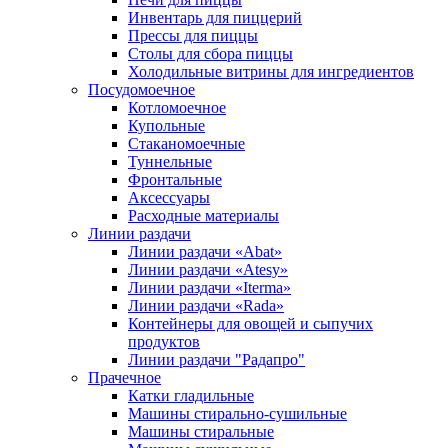
Инвентарь для пиццерий
Прессы для пиццы
Столы для сбора пиццы
Холодильные витрины для ингредиентов
Посудомоечное
Котломоечное
Купольные
Стаканомоечные
Туннельные
Фронтальные
Аксессуары
Расходные материалы
Линии раздачи
Линии раздачи «Abat»
Линии раздачи «Atesy»
Линии раздачи «Iterma»
Линии раздачи «Rada»
Контейнеры для овощей и сыпучих
продуктов
Линии раздачи "Радапро"
Прачечное
Катки гладильные
Машины стирально-сушильные
Машины стиральные