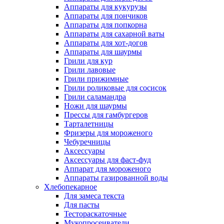
Аппараты для кукурузы
Аппараты для пончиков
Аппараты для попкорна
Аппараты для сахарной ваты
Аппараты для хот-догов
Аппараты для шаурмы
Грили для кур
Грили лавовые
Грили прижимные
Грили роликовые для сосисок
Грили саламандра
Ножи для шаурмы
Прессы для гамбургеров
Тарталетницы
Фризеры для мороженого
Чебуречницы
Аксессуары
Аксессуары для фаст-фуд
Аппарат для мороженого
Аппараты газированной воды
Хлебопекарное
Для замеса текста
Для пасты
Тестораскаточные
Мукопросеиватели