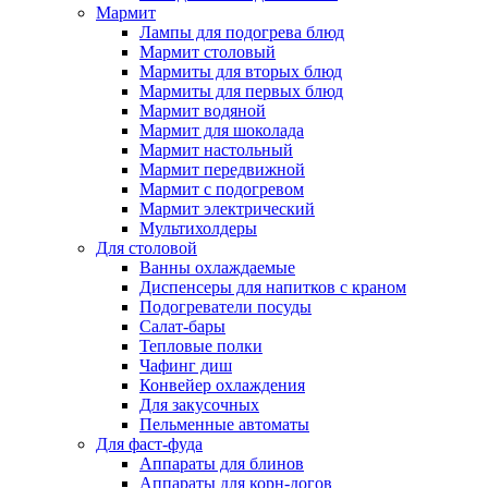
Мармит
Лампы для подогрева блюд
Мармит столовый
Мармиты для вторых блюд
Мармиты для первых блюд
Мармит водяной
Мармит для шоколада
Мармит настольный
Мармит передвижной
Мармит с подогревом
Мармит электрический
Мультихолдеры
Для столовой
Ванны охлаждаемые
Диспенсеры для напитков с краном
Подогреватели посуды
Салат-бары
Тепловые полки
Чафинг диш
Конвейер охлаждения
Для закусочных
Пельменные автоматы
Для фаст-фуда
Аппараты для блинов
Аппараты для корн-догов