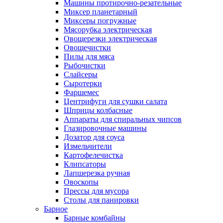
Машины протирочно-резательные
Миксер планетарный
Миксеры погружные
Мясорубка электрическая
Овощерезки электрическая
Овощечистки
Пилы для мяса
Рыбочистки
Слайсеры
Сыротерки
Фаршемес
Центрифуги для сушки салата
Шприцы колбасные
Аппараты для спиральных чипсов
Глазировочные машины
Дозатор для соуса
Измельчители
Картофелечистка
Клипсаторы
Лапшерезка ручная
Овоскопы
Прессы для мусора
Столы для панировки
Барное
Барные комбайны