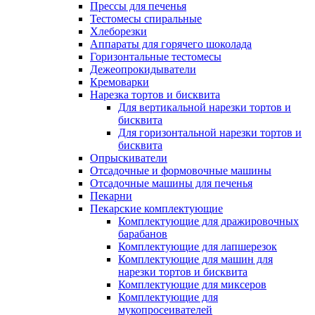
Прессы для печенья
Тестомесы спиральные
Хлеборезки
Аппараты для горячего шоколада
Горизонтальные тестомесы
Дежеопрокидыватели
Кремоварки
Нарезка тортов и бисквита
Для вертикальной нарезки тортов и
бисквита
Для горизонтальной нарезки тортов и
бисквита
Опрыскиватели
Отсадочные и формовочные машины
Отсадочные машины для печенья
Пекарни
Пекарские комплектующие
Комплектующие для дражировочных
барабанов
Комплектующие для лапшерезок
Комплектующие для машин для
нарезки тортов и бисквита
Комплектующие для миксеров
Комплектующие для
мукопросеивателей