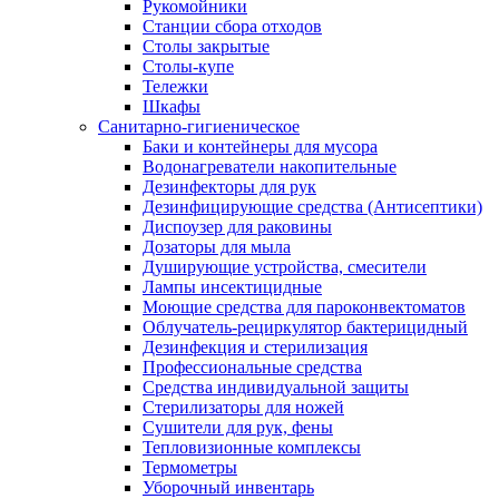
Рукомойники
Станции сбора отходов
Столы закрытые
Столы-купе
Тележки
Шкафы
Санитарно-гигиеническое
Баки и контейнеры для мусора
Водонагреватели накопительные
Дезинфекторы для рук
Дезинфицирующие средства (Антисептики)
Диспоузер для раковины
Дозаторы для мыла
Душирующие устройства, смесители
Лампы инсектицидные
Моющие средства для пароконвектоматов
Облучатель-рециркулятор бактерицидный
Дезинфекция и стерилизация
Профессиональные средства
Средства индивидуальной защиты
Стерилизаторы для ножей
Сушители для рук, фены
Тепловизионные комплексы
Термометры
Уборочный инвентарь