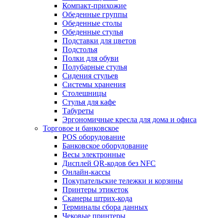
Компакт-прихожие
Обеденные группы
Обеденные столы
Обеденные стулья
Подставки для цветов
Подстолья
Полки для обуви
Полубарные стулья
Сидения стульев
Системы хранения
Столешницы
Стулья для кафе
Табуреты
Эргономичные кресла для дома и офиса
Торговое и банковское
POS оборудование
Банковское оборудование
Весы электронные
Дисплей QR-кодов без NFC
Онлайн-кассы
Покупательские тележки и корзины
Принтеры этикеток
Сканеры штрих-кода
Терминалы сбора данных
Чековые принтеры