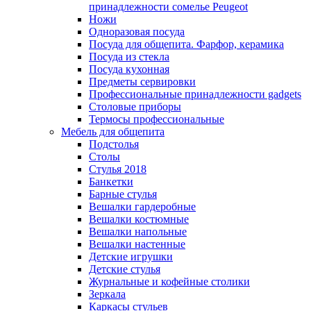
принадлежности сомелье Peugeot
Ножи
Одноразовая посуда
Посуда для общепита. Фарфор, керамика
Посуда из стекла
Посуда кухонная
Предметы сервировки
Профессиональные принадлежности gadgets
Столовые приборы
Термосы профессиональные
Мебель для общепита
Подстолья
Столы
Стулья 2018
Банкетки
Барные стулья
Вешалки гардеробные
Вешалки костюмные
Вешалки напольные
Вешалки настенные
Детские игрушки
Детские стулья
Журнальные и кофейные столики
Зеркала
Каркасы стульев