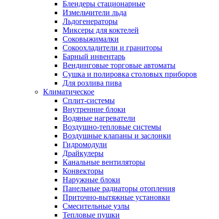
Блендеры стационарные
Измельчители льда
Льдогенераторы
Миксеры для коктелей
Соковыжималки
Сокоохладители и граниторы
Барный инвентарь
Вендинговые торговые автоматы
Сушка и полировка столовых приборов
Для розлива пива
Климатическое
Сплит-системы
Внутренние блоки
Водяные нагреватели
Воздушно-тепловые системы
Воздушные клапаны и заслонки
Гидромодули
Драйкулеры
Канальные вентиляторы
Конвекторы
Наружные блоки
Панельные радиаторы отопления
Приточно-вытяжные установки
Смесительные узлы
Тепловые пушки