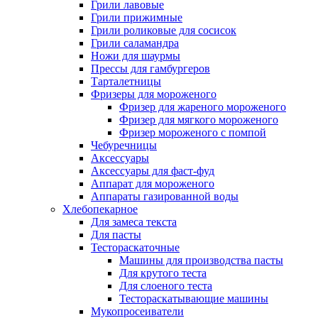
Грили лавовые
Грили прижимные
Грили роликовые для сосисок
Грили саламандра
Ножи для шаурмы
Прессы для гамбургеров
Тарталетницы
Фризеры для мороженого
Фризер для жареного мороженого
Фризер для мягкого мороженого
Фризер мороженого с помпой
Чебуречницы
Аксессуары
Аксессуары для фаст-фуд
Аппарат для мороженого
Аппараты газированной воды
Хлебопекарное
Для замеса текста
Для пасты
Тестораскаточные
Машины для производства пасты
Для крутого теста
Для слоеного теста
Тестораскатывающие машины
Мукопросеиватели