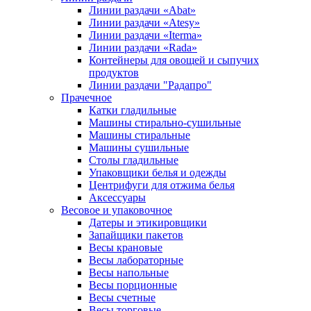
Линии раздачи «Abat»
Линии раздачи «Atesy»
Линии раздачи «Iterma»
Линии раздачи «Rada»
Контейнеры для овощей и сыпучих
продуктов
Линии раздачи "Радапро"
Прачечное
Катки гладильные
Машины стирально-сушильные
Машины стиральные
Машины сушильные
Столы гладильные
Упаковщики белья и одежды
Центрифуги для отжима белья
Аксессуары
Весовое и упаковочное
Датеры и этикировщики
Запайщики пакетов
Весы крановые
Весы лабораторные
Весы напольные
Весы порционные
Весы счетные
Весы торговые