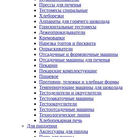
Прессы для печенья
Тестомесы спиральные
Хлеборезки
Аппараты для горячего шоколада
Горизонтальные тестомесы
Дежеопрокидыватели
Кремоварки
Нарезка тортов и бисквита
Опрыскиватели
Отсадочные и формовочные машины
Отсадочные машины для печенья
Пекарни
Пекарские комплектующие
Пищевое
Противни, тележки и хлебные формы
Темперирующие машины для шоколада
Тестоделители и округлители
Тестозакаточные машины
Тестоокруглители
Тестоотсадочные машины
Технологические линии
Хлебопекарная печь
Для пиццерии
Аксессуары для пиццы
Печи для пиццы