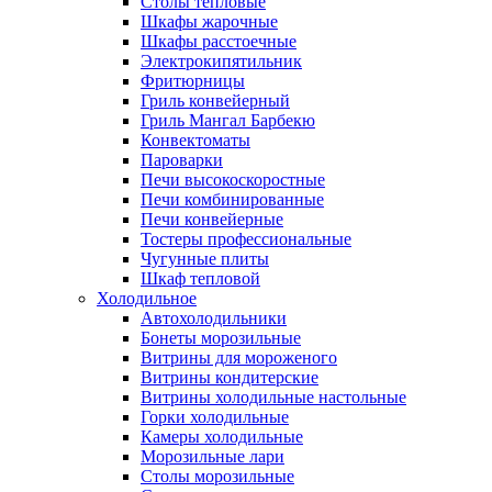
Столы тепловые
Шкафы жарочные
Шкафы расстоечные
Электрокипятильник
Фритюрницы
Гриль конвейерный
Гриль Мангал Барбекю
Конвектоматы
Пароварки
Печи высокоскоростные
Печи комбинированные
Печи конвейерные
Тостеры профессиональные
Чугунные плиты
Шкаф тепловой
Холодильное
Автохолодильники
Бонеты морозильные
Витрины для мороженого
Витрины кондитерские
Витрины холодильные настольные
Горки холодильные
Камеры холодильные
Морозильные лари
Столы морозильные