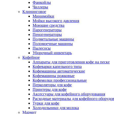
Фанкойлы
Чиллеры
Клининговое
Минимойки
Мойки высокого давления
Моющие средства
Парогенераторы
Пеногенераторы
Подметальные машины
Поломоечные машины
Пылесосы
Уборочный инвентарь
Кофейное
Аппараты для приготовления кофе на песке
Кофеварки капельного типа
Кофемашины автоматические
Кофемашины рожковые
Кофемолки профессиональные
Перколяторы для кофе
Принтеры для кофе
Аксессуары для кофейного оборудования
Расходные материалы для кофейного оборудо
Турки для кофе
Холодильники для молока
Мармит