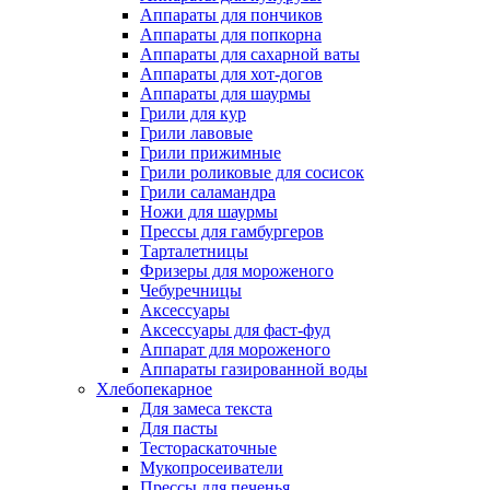
Аппараты для пончиков
Аппараты для попкорна
Аппараты для сахарной ваты
Аппараты для хот-догов
Аппараты для шаурмы
Грили для кур
Грили лавовые
Грили прижимные
Грили роликовые для сосисок
Грили саламандра
Ножи для шаурмы
Прессы для гамбургеров
Тарталетницы
Фризеры для мороженого
Чебуречницы
Аксессуары
Аксессуары для фаст-фуд
Аппарат для мороженого
Аппараты газированной воды
Хлебопекарное
Для замеса текста
Для пасты
Тестораскаточные
Мукопросеиватели
Прессы для печенья