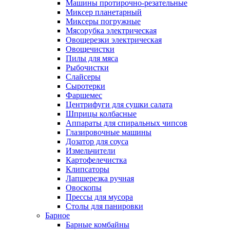
Машины протирочно-резательные
Миксер планетарный
Миксеры погружные
Мясорубка электрическая
Овощерезки электрическая
Овощечистки
Пилы для мяса
Рыбочистки
Слайсеры
Сыротерки
Фаршемес
Центрифуги для сушки салата
Шприцы колбасные
Аппараты для спиральных чипсов
Глазировочные машины
Дозатор для соуса
Измельчители
Картофелечистка
Клипсаторы
Лапшерезка ручная
Овоскопы
Прессы для мусора
Столы для панировки
Барное
Барные комбайны