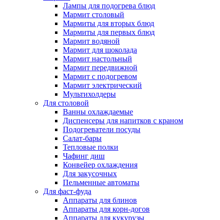
Лампы для подогрева блюд
Мармит столовый
Мармиты для вторых блюд
Мармиты для первых блюд
Мармит водяной
Мармит для шоколада
Мармит настольный
Мармит передвижной
Мармит с подогревом
Мармит электрический
Мультихолдеры
Для столовой
Ванны охлаждаемые
Диспенсеры для напитков с краном
Подогреватели посуды
Салат-бары
Тепловые полки
Чафинг диш
Конвейер охлаждения
Для закусочных
Пельменные автоматы
Для фаст-фуда
Аппараты для блинов
Аппараты для корн-догов
Аппараты для кукурузы