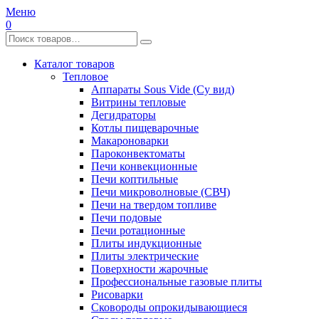
Меню
0
Каталог товаров
Тепловое
Аппараты Sous Vide (Су вид)
Витрины тепловые
Дегидраторы
Котлы пищеварочные
Макароноварки
Пароконвектоматы
Печи конвекционные
Печи коптильные
Печи микроволновые (СВЧ)
Печи на твердом топливе
Печи подовые
Печи ротационные
Плиты индукционные
Плиты электрические
Поверхности жарочные
Профессиональные газовые плиты
Рисоварки
Сковороды опрокидывающиеся