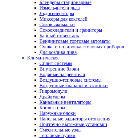
Блендеры стационарные
Измельчители льда
Льдогенераторы
Миксеры для коктелей
Соковыжималки
Сокоохладители и граниторы
Барный инвентарь
Вендинговые торговые автоматы
Сушка и полировка столовых приборов
Для розлива пива
Климатическое
Сплит-системы
Внутренние блоки
Водяные нагреватели
Воздушно-тепловые системы
Воздушные клапаны и заслонки
Гидромодули
Драйкулеры
Канальные вентиляторы
Конвекторы
Наружные блоки
Панельные радиаторы отопления
Приточно-вытяжные установки
Смесительные узлы
Тепловые пушки