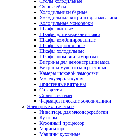
Столы холодильные
Суши-кейсы
Холодильники барные
Холодильные витрины для магазина
Холодильные моноблоки
Шкафы винные
Шкафы для вызревания мяса
Шкафы комбинированные
Шкафы морозильные
Шкафы холодильные
Шкафы шоковой заморозки
Витрины для демонстрации мяса
Витрины мультитемпературные
Камеры шоковой заморозки
Молекулярная кухня
Пристенные витрины
Саладетты
Сплит-системы
Фармацевтические холодильники
Электромеханическое
Инвентарь для мясопереработки
Куттеры
Кухонный процессор
Маринаторы
Машины кухонные