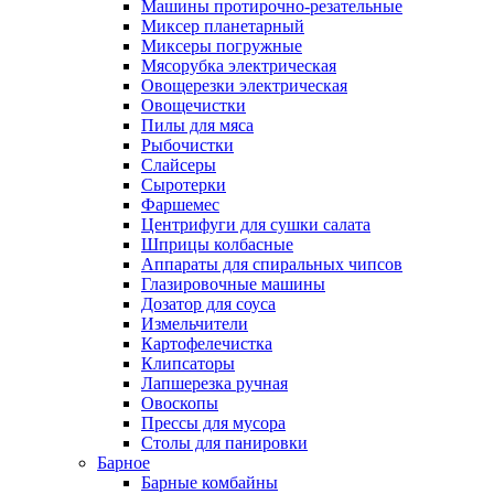
Машины протирочно-резательные
Миксер планетарный
Миксеры погружные
Мясорубка электрическая
Овощерезки электрическая
Овощечистки
Пилы для мяса
Рыбочистки
Слайсеры
Сыротерки
Фаршемес
Центрифуги для сушки салата
Шприцы колбасные
Аппараты для спиральных чипсов
Глазировочные машины
Дозатор для соуса
Измельчители
Картофелечистка
Клипсаторы
Лапшерезка ручная
Овоскопы
Прессы для мусора
Столы для панировки
Барное
Барные комбайны