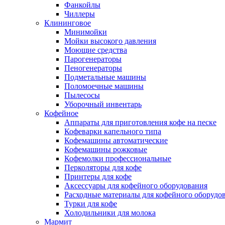
Фанкойлы
Чиллеры
Клининговое
Минимойки
Мойки высокого давления
Моющие средства
Парогенераторы
Пеногенераторы
Подметальные машины
Поломоечные машины
Пылесосы
Уборочный инвентарь
Кофейное
Аппараты для приготовления кофе на песке
Кофеварки капельного типа
Кофемашины автоматические
Кофемашины рожковые
Кофемолки профессиональные
Перколяторы для кофе
Принтеры для кофе
Аксессуары для кофейного оборудования
Расходные материалы для кофейного оборудо
Турки для кофе
Холодильники для молока
Мармит