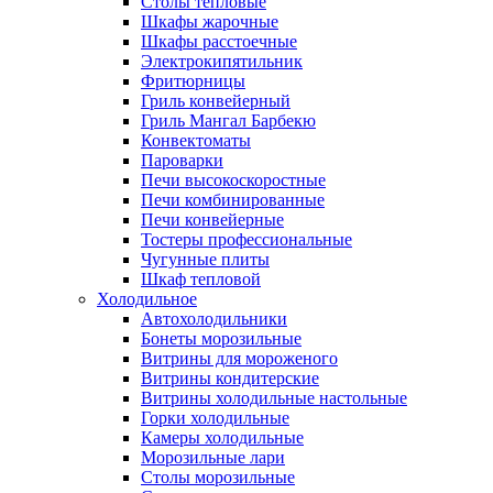
Столы тепловые
Шкафы жарочные
Шкафы расстоечные
Электрокипятильник
Фритюрницы
Гриль конвейерный
Гриль Мангал Барбекю
Конвектоматы
Пароварки
Печи высокоскоростные
Печи комбинированные
Печи конвейерные
Тостеры профессиональные
Чугунные плиты
Шкаф тепловой
Холодильное
Автохолодильники
Бонеты морозильные
Витрины для мороженого
Витрины кондитерские
Витрины холодильные настольные
Горки холодильные
Камеры холодильные
Морозильные лари
Столы морозильные