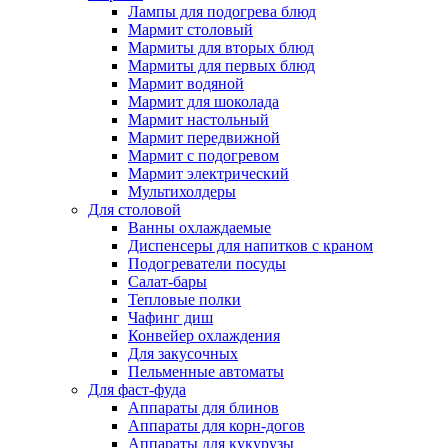
Лампы для подогрева блюд
Мармит столовый
Мармиты для вторых блюд
Мармиты для первых блюд
Мармит водяной
Мармит для шоколада
Мармит настольный
Мармит передвижной
Мармит с подогревом
Мармит электрический
Мультихолдеры
Для столовой
Ванны охлаждаемые
Диспенсеры для напитков с краном
Подогреватели посуды
Салат-бары
Тепловые полки
Чафинг диш
Конвейер охлаждения
Для закусочных
Пельменные автоматы
Для фаст-фуда
Аппараты для блинов
Аппараты для корн-догов
Аппараты для кукурузы