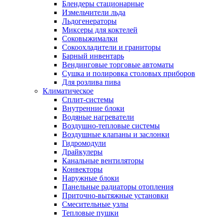
Блендеры стационарные
Измельчители льда
Льдогенераторы
Миксеры для коктелей
Соковыжималки
Сокоохладители и граниторы
Барный инвентарь
Вендинговые торговые автоматы
Сушка и полировка столовых приборов
Для розлива пива
Климатическое
Сплит-системы
Внутренние блоки
Водяные нагреватели
Воздушно-тепловые системы
Воздушные клапаны и заслонки
Гидромодули
Драйкулеры
Канальные вентиляторы
Конвекторы
Наружные блоки
Панельные радиаторы отопления
Приточно-вытяжные установки
Смесительные узлы
Тепловые пушки