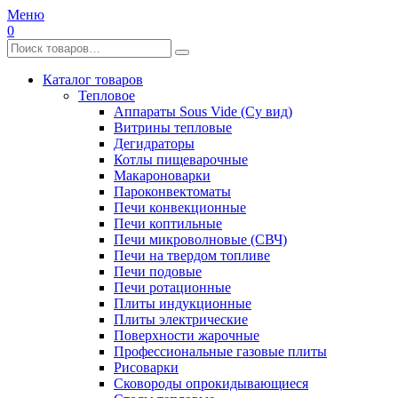
Меню
0
Каталог товаров
Тепловое
Аппараты Sous Vide (Су вид)
Витрины тепловые
Дегидраторы
Котлы пищеварочные
Макароноварки
Пароконвектоматы
Печи конвекционные
Печи коптильные
Печи микроволновые (СВЧ)
Печи на твердом топливе
Печи подовые
Печи ротационные
Плиты индукционные
Плиты электрические
Поверхности жарочные
Профессиональные газовые плиты
Рисоварки
Сковороды опрокидывающиеся