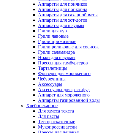
Аппараты для пончиков
Аппараты для попкорна
Аппараты для сахарной ваты
Аппараты для хот-догов
Аппараты для шаурмы
Грили для кур
Грили лавовые
Грили прижимные
Грили роликовые для сосисок
Грили саламандра
Ножи для шаурмы
Прессы для гамбургеров
Тарталетницы
Фризеры для мороженого
Чебуречницы
Аксессуары
Аксессуары для фаст-фуд
Аппарат для мороженого
Аппараты газированной воды
Хлебопекарное
Для замеса текста
Для пасты
Тестораскаточные
Мукопросеиватели
Прессы для печенья