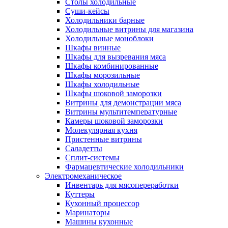
Столы холодильные
Суши-кейсы
Холодильники барные
Холодильные витрины для магазина
Холодильные моноблоки
Шкафы винные
Шкафы для вызревания мяса
Шкафы комбинированные
Шкафы морозильные
Шкафы холодильные
Шкафы шоковой заморозки
Витрины для демонстрации мяса
Витрины мультитемпературные
Камеры шоковой заморозки
Молекулярная кухня
Пристенные витрины
Саладетты
Сплит-системы
Фармацевтические холодильники
Электромеханическое
Инвентарь для мясопереработки
Куттеры
Кухонный процессор
Маринаторы
Машины кухонные