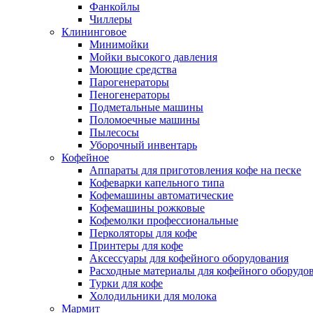
Фанкойлы
Чиллеры
Клининговое
Минимойки
Мойки высокого давления
Моющие средства
Парогенераторы
Пеногенераторы
Подметальные машины
Поломоечные машины
Пылесосы
Уборочный инвентарь
Кофейное
Аппараты для приготовления кофе на песке
Кофеварки капельного типа
Кофемашины автоматические
Кофемашины рожковые
Кофемолки профессиональные
Перколяторы для кофе
Принтеры для кофе
Аксессуары для кофейного оборудования
Расходные материалы для кофейного оборудо
Турки для кофе
Холодильники для молока
Мармит