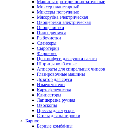
Машины протирочно-резательные
Миксер планетарный
Миксеры погружные
Мясорубка электрическая
Овощерезки электрическая
Овощечистки
Пилы для мяса
Рыбочистки
Слайсеры
Сыротерки
Фаршемес
Центрифуги для сушки салата
Шприцы колбасные
Аппараты для спиральных чипсов
Глазировочные машины
Дозатор для соуса
Измельчители
Картофелечистка
Клипсаторы
Лапшерезка ручная
Овоскопы
Прессы для мусора
Столы для панировки
Барное
Барные комбайны