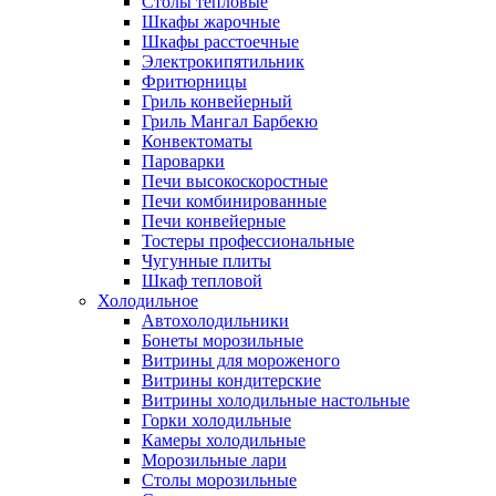
Столы тепловые
Шкафы жарочные
Шкафы расстоечные
Электрокипятильник
Фритюрницы
Гриль конвейерный
Гриль Мангал Барбекю
Конвектоматы
Пароварки
Печи высокоскоростные
Печи комбинированные
Печи конвейерные
Тостеры профессиональные
Чугунные плиты
Шкаф тепловой
Холодильное
Автохолодильники
Бонеты морозильные
Витрины для мороженого
Витрины кондитерские
Витрины холодильные настольные
Горки холодильные
Камеры холодильные
Морозильные лари
Столы морозильные