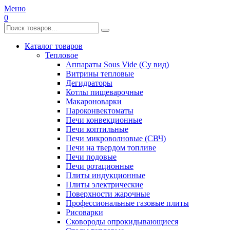
Меню
0
Каталог товаров
Тепловое
Аппараты Sous Vide (Су вид)
Витрины тепловые
Дегидраторы
Котлы пищеварочные
Макароноварки
Пароконвектоматы
Печи конвекционные
Печи коптильные
Печи микроволновые (СВЧ)
Печи на твердом топливе
Печи подовые
Печи ротационные
Плиты индукционные
Плиты электрические
Поверхности жарочные
Профессиональные газовые плиты
Рисоварки
Сковороды опрокидывающиеся