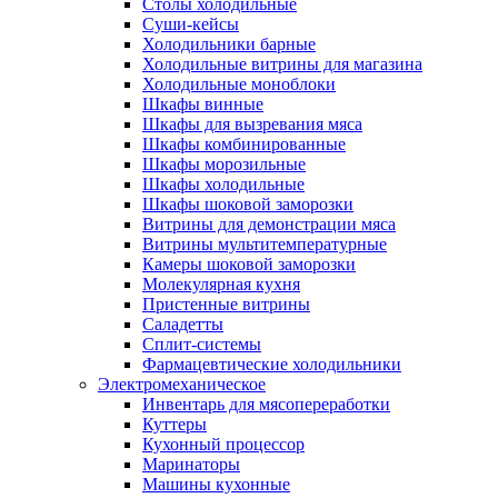
Столы холодильные
Суши-кейсы
Холодильники барные
Холодильные витрины для магазина
Холодильные моноблоки
Шкафы винные
Шкафы для вызревания мяса
Шкафы комбинированные
Шкафы морозильные
Шкафы холодильные
Шкафы шоковой заморозки
Витрины для демонстрации мяса
Витрины мультитемпературные
Камеры шоковой заморозки
Молекулярная кухня
Пристенные витрины
Саладетты
Сплит-системы
Фармацевтические холодильники
Электромеханическое
Инвентарь для мясопереработки
Куттеры
Кухонный процессор
Маринаторы
Машины кухонные