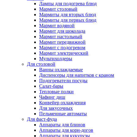
Лампы для подогрева блюд
Мармит столовый
Мармиты для вторых блюд
Мармиты для первых блюд
Мармит водяной
Мармит для шоколада
Мармит настольный
Мармит передвижной
Мармит с подогревом
Мармит электрический
Мультихолдеры
Для столовой
Ванны охлаждаемые
Диспенсеры для напитков с краном
Подогреватели посуды
Салат-бары
Тепловые полки
Чафинг диш
Конвейер охлаждения
Для закусочных
Пельменные автоматы
Для фаст-фуда
Аппараты для блинов
Аппараты для корн-догов
Аппараты для кукурузы