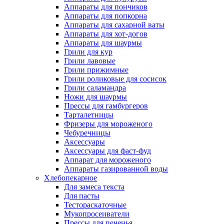
Аппараты для пончиков
Аппараты для попкорна
Аппараты для сахарной ваты
Аппараты для хот-догов
Аппараты для шаурмы
Грили для кур
Грили лавовые
Грили прижимные
Грили роликовые для сосисок
Грили саламандра
Ножи для шаурмы
Прессы для гамбургеров
Тарталетницы
Фризеры для мороженого
Чебуречницы
Аксессуары
Аксессуары для фаст-фуд
Аппарат для мороженого
Аппараты газированной воды
Хлебопекарное
Для замеса текста
Для пасты
Тестораскаточные
Мукопросеиватели
Прессы для печенья