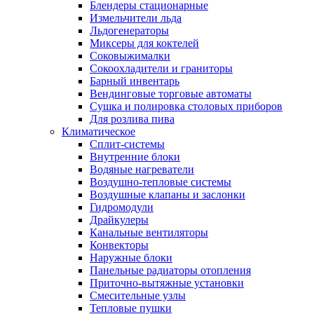
Блендеры стационарные
Измельчители льда
Льдогенераторы
Миксеры для коктелей
Соковыжималки
Сокоохладители и граниторы
Барный инвентарь
Вендинговые торговые автоматы
Сушка и полировка столовых приборов
Для розлива пива
Климатическое
Сплит-системы
Внутренние блоки
Водяные нагреватели
Воздушно-тепловые системы
Воздушные клапаны и заслонки
Гидромодули
Драйкулеры
Канальные вентиляторы
Конвекторы
Наружные блоки
Панельные радиаторы отопления
Приточно-вытяжные установки
Смесительные узлы
Тепловые пушки