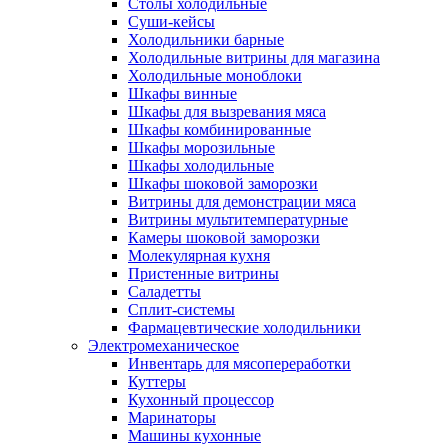
Столы холодильные
Суши-кейсы
Холодильники барные
Холодильные витрины для магазина
Холодильные моноблоки
Шкафы винные
Шкафы для вызревания мяса
Шкафы комбинированные
Шкафы морозильные
Шкафы холодильные
Шкафы шоковой заморозки
Витрины для демонстрации мяса
Витрины мультитемпературные
Камеры шоковой заморозки
Молекулярная кухня
Пристенные витрины
Саладетты
Сплит-системы
Фармацевтические холодильники
Электромеханическое
Инвентарь для мясопереработки
Куттеры
Кухонный процессор
Маринаторы
Машины кухонные