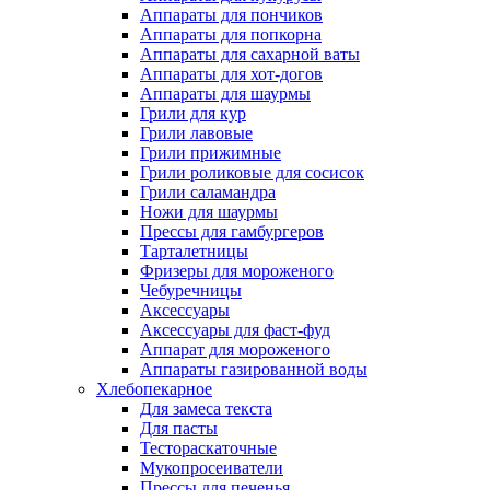
Аппараты для пончиков
Аппараты для попкорна
Аппараты для сахарной ваты
Аппараты для хот-догов
Аппараты для шаурмы
Грили для кур
Грили лавовые
Грили прижимные
Грили роликовые для сосисок
Грили саламандра
Ножи для шаурмы
Прессы для гамбургеров
Тарталетницы
Фризеры для мороженого
Чебуречницы
Аксессуары
Аксессуары для фаст-фуд
Аппарат для мороженого
Аппараты газированной воды
Хлебопекарное
Для замеса текста
Для пасты
Тестораскаточные
Мукопросеиватели
Прессы для печенья