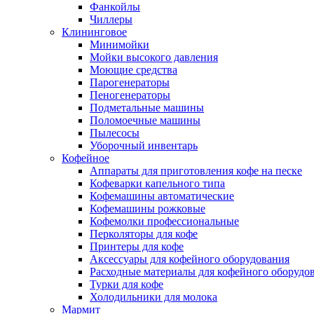
Фанкойлы
Чиллеры
Клининговое
Минимойки
Мойки высокого давления
Моющие средства
Парогенераторы
Пеногенераторы
Подметальные машины
Поломоечные машины
Пылесосы
Уборочный инвентарь
Кофейное
Аппараты для приготовления кофе на песке
Кофеварки капельного типа
Кофемашины автоматические
Кофемашины рожковые
Кофемолки профессиональные
Перколяторы для кофе
Принтеры для кофе
Аксессуары для кофейного оборудования
Расходные материалы для кофейного оборудо
Турки для кофе
Холодильники для молока
Мармит