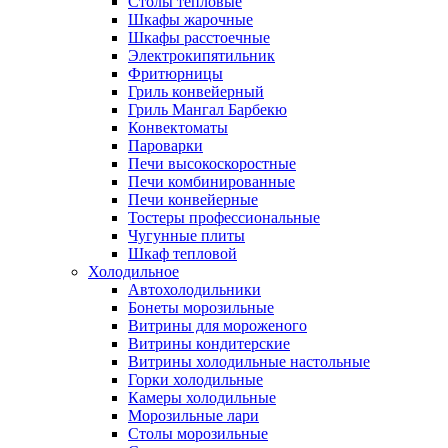
Столы тепловые
Шкафы жарочные
Шкафы расстоечные
Электрокипятильник
Фритюрницы
Гриль конвейерный
Гриль Мангал Барбекю
Конвектоматы
Пароварки
Печи высокоскоростные
Печи комбинированные
Печи конвейерные
Тостеры профессиональные
Чугунные плиты
Шкаф тепловой
Холодильное
Автохолодильники
Бонеты морозильные
Витрины для мороженого
Витрины кондитерские
Витрины холодильные настольные
Горки холодильные
Камеры холодильные
Морозильные лари
Столы морозильные