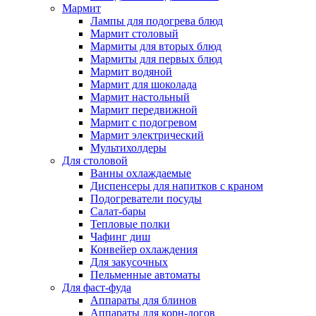
Мармит
Лампы для подогрева блюд
Мармит столовый
Мармиты для вторых блюд
Мармиты для первых блюд
Мармит водяной
Мармит для шоколада
Мармит настольный
Мармит передвижной
Мармит с подогревом
Мармит электрический
Мультихолдеры
Для столовой
Ванны охлаждаемые
Диспенсеры для напитков с краном
Подогреватели посуды
Салат-бары
Тепловые полки
Чафинг диш
Конвейер охлаждения
Для закусочных
Пельменные автоматы
Для фаст-фуда
Аппараты для блинов
Аппараты для корн-догов