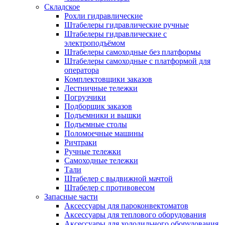
Складское
Рохли гидравлические
Штабелеры гидравлические ручные
Штабелеры гидравлические с
электроподъёмом
Штабелеры самоходные без платформы
Штабелеры самоходные с платформой для
оператора
Комплектовщики заказов
Лестничные тележки
Погрузчики
Подборщик заказов
Подъемники и вышки
Подъемные столы
Поломоечные машины
Ричтраки
Ручные тележки
Самоходные тележки
Тали
Штабелер с выдвижной мачтой
Штабелер с противовесом
Запасные части
Аксессуары для пароконвектоматов
Аксессуары для теплового оборудования
Аксессуары для холодильного оборудования