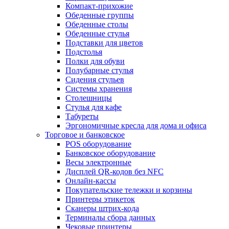
Компакт-прихожие
Обеденные группы
Обеденные столы
Обеденные стулья
Подставки для цветов
Подстолья
Полки для обуви
Полубарные стулья
Сидения стульев
Системы хранения
Столешницы
Стулья для кафе
Табуреты
Эргономичные кресла для дома и офиса
Торговое и банковское
POS оборудование
Банковское оборудование
Весы электронные
Дисплей QR-кодов без NFC
Онлайн-кассы
Покупательские тележки и корзины
Принтеры этикеток
Сканеры штрих-кода
Терминалы сбора данных
Чековые принтеры