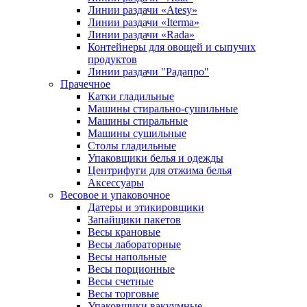
Линии раздачи «Atesy»
Линии раздачи «Iterma»
Линии раздачи «Rada»
Контейнеры для овощей и сыпучих
продуктов
Линии раздачи "Радапро"
Прачечное
Катки гладильные
Машины стирально-сушильные
Машины стиральные
Машины сушильные
Столы гладильные
Упаковщики белья и одежды
Центрифуги для отжима белья
Аксессуары
Весовое и упаковочное
Датеры и этикировщики
Запайщики пакетов
Весы крановые
Весы лабораторные
Весы напольные
Весы порционные
Весы счетные
Весы торговые
Упаковщики вакуумные