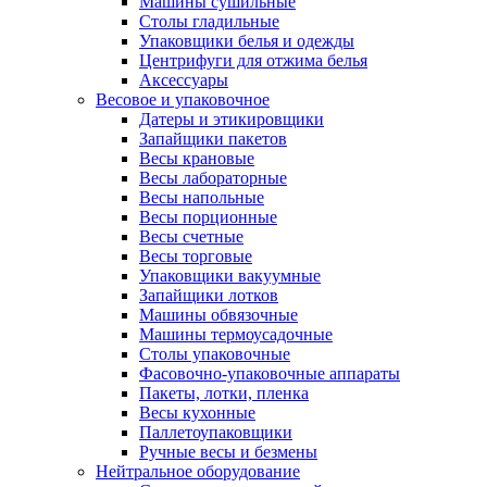
Машины сушильные
Столы гладильные
Упаковщики белья и одежды
Центрифуги для отжима белья
Аксессуары
Весовое и упаковочное
Датеры и этикировщики
Запайщики пакетов
Весы крановые
Весы лабораторные
Весы напольные
Весы порционные
Весы счетные
Весы торговые
Упаковщики вакуумные
Запайщики лотков
Машины обвязочные
Машины термоусадочные
Столы упаковочные
Фасовочно-упаковочные аппараты
Пакеты, лотки, пленка
Весы кухонные
Паллетоупаковщики
Ручные весы и безмены
Нейтральное оборудование