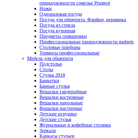
принадлежности сомелье Peugeot
Ножи
Одноразовая посуда
Посуда для общепита. Фарфор, керамика
Посуда из стекла
Посуда кухонная
Предметы сервировки
Профессиональные принадлежности gadgets
Столовые приборы
Термосы профессиональные
Мебель для общепита
Подстолья
Столы
Стулья 2018
Банкетки
Барные стулья
Вешалки гардеробные
Вешалки костюмные
Вешалки напольные
Вешалки настенные
Детские игрушки
Детские стулья
Журнальные и кофейные столики
Зеркала
Каркасы стульев