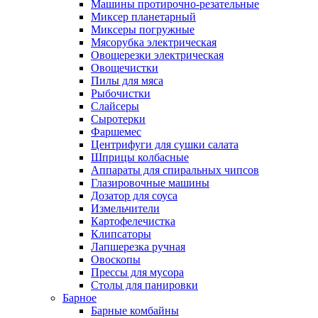
Машины протирочно-резательные
Миксер планетарный
Миксеры погружные
Мясорубка электрическая
Овощерезки электрическая
Овощечистки
Пилы для мяса
Рыбочистки
Слайсеры
Сыротерки
Фаршемес
Центрифуги для сушки салата
Шприцы колбасные
Аппараты для спиральных чипсов
Глазировочные машины
Дозатор для соуса
Измельчители
Картофелечистка
Клипсаторы
Лапшерезка ручная
Овоскопы
Прессы для мусора
Столы для панировки
Барное
Барные комбайны