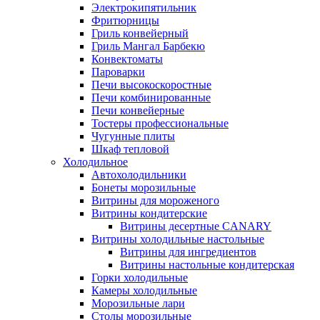
Электрокипятильник
Фритюрницы
Гриль конвейерный
Гриль Мангал Барбекю
Конвектоматы
Пароварки
Печи высокоскоростные
Печи комбинированные
Печи конвейерные
Тостеры профессиональные
Чугунные плиты
Шкаф тепловой
Холодильное
Автохолодильники
Бонеты морозильные
Витрины для мороженого
Витрины кондитерские
Витрины десертные CANARY
Витрины холодильные настольные
Витрины для ингредиентов
Витрины настольные кондитерская
Горки холодильные
Камеры холодильные
Морозильные лари
Столы морозильные