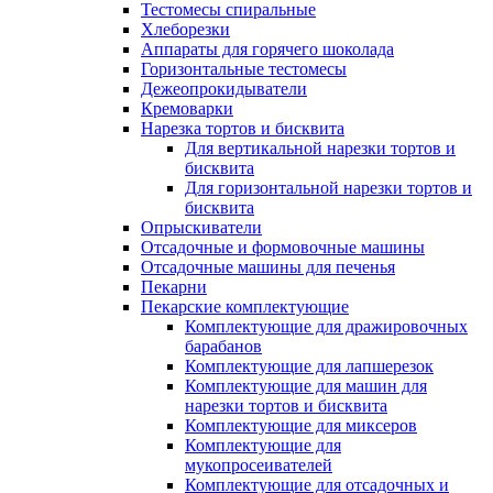
Тестомесы спиральные
Хлеборезки
Аппараты для горячего шоколада
Горизонтальные тестомесы
Дежеопрокидыватели
Кремоварки
Нарезка тортов и бисквита
Для вертикальной нарезки тортов и
бисквита
Для горизонтальной нарезки тортов и
бисквита
Опрыскиватели
Отсадочные и формовочные машины
Отсадочные машины для печенья
Пекарни
Пекарские комплектующие
Комплектующие для дражировочных
барабанов
Комплектующие для лапшерезок
Комплектующие для машин для
нарезки тортов и бисквита
Комплектующие для миксеров
Комплектующие для
мукопросеивателей
Комплектующие для отсадочных и