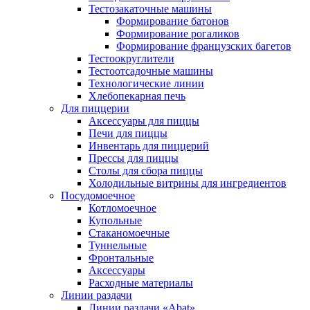
Тестозакаточные машины
Формирование батонов
Формирование рогаликов
Формирование французских багетов
Тестоокруглители
Тестоотсадочные машины
Технологические линии
Хлебопекарная печь
Для пиццерии
Аксессуары для пиццы
Печи для пиццы
Инвентарь для пиццерий
Прессы для пиццы
Столы для сбора пиццы
Холодильные витрины для ингредиентов
Посудомоечное
Котломоечное
Купольные
Стаканомоечные
Туннельные
Фронтальные
Аксессуары
Расходные материалы
Линии раздачи
Линии раздачи «Abat»