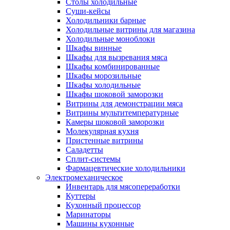
Столы холодильные
Суши-кейсы
Холодильники барные
Холодильные витрины для магазина
Холодильные моноблоки
Шкафы винные
Шкафы для вызревания мяса
Шкафы комбинированные
Шкафы морозильные
Шкафы холодильные
Шкафы шоковой заморозки
Витрины для демонстрации мяса
Витрины мультитемпературные
Камеры шоковой заморозки
Молекулярная кухня
Пристенные витрины
Саладетты
Сплит-системы
Фармацевтические холодильники
Электромеханическое
Инвентарь для мясопереработки
Куттеры
Кухонный процессор
Маринаторы
Машины кухонные