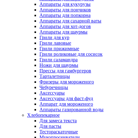
Аппараты для кукурузы
Аппараты для пончиков
Аппараты для попкорна
Аппараты для сахарной ваты
Аппараты для хот-догов
Аппараты для шаурмы
Грили для кур
Грили лавовые
Грили прижимные
Грили роликовые для сосисок
Грили саламандра
Ножи для шаурмы
Прессы для гамбургеров
Тарталетницы
Фризеры для мороженого
Чебуречницы
Аксессуары
Аксессуары для фаст-фуд
Аппарат для мороженого
Аппараты газированной воды
Хлебопекарное
Для замеса текста
Для пасты
Тестораскаточные
Мукопросеиватели