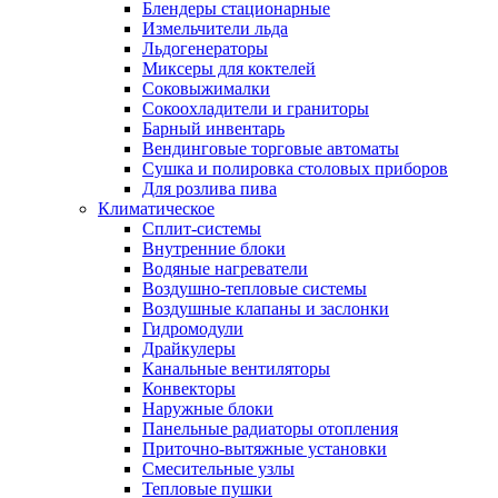
Блендеры стационарные
Измельчители льда
Льдогенераторы
Миксеры для коктелей
Соковыжималки
Сокоохладители и граниторы
Барный инвентарь
Вендинговые торговые автоматы
Сушка и полировка столовых приборов
Для розлива пива
Климатическое
Сплит-системы
Внутренние блоки
Водяные нагреватели
Воздушно-тепловые системы
Воздушные клапаны и заслонки
Гидромодули
Драйкулеры
Канальные вентиляторы
Конвекторы
Наружные блоки
Панельные радиаторы отопления
Приточно-вытяжные установки
Смесительные узлы
Тепловые пушки