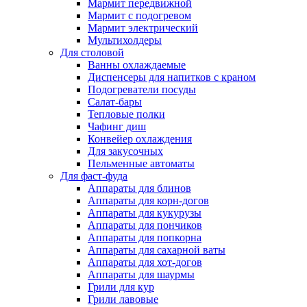
Мармит передвижной
Мармит с подогревом
Мармит электрический
Мультихолдеры
Для столовой
Ванны охлаждаемые
Диспенсеры для напитков с краном
Подогреватели посуды
Салат-бары
Тепловые полки
Чафинг диш
Конвейер охлаждения
Для закусочных
Пельменные автоматы
Для фаст-фуда
Аппараты для блинов
Аппараты для корн-догов
Аппараты для кукурузы
Аппараты для пончиков
Аппараты для попкорна
Аппараты для сахарной ваты
Аппараты для хот-догов
Аппараты для шаурмы
Грили для кур
Грили лавовые