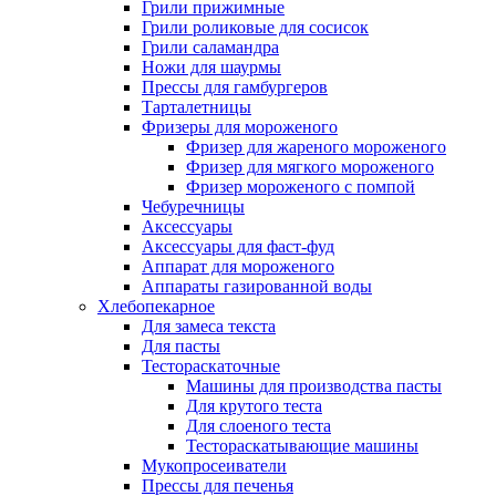
Грили прижимные
Грили роликовые для сосисок
Грили саламандра
Ножи для шаурмы
Прессы для гамбургеров
Тарталетницы
Фризеры для мороженого
Фризер для жареного мороженого
Фризер для мягкого мороженого
Фризер мороженого с помпой
Чебуречницы
Аксессуары
Аксессуары для фаст-фуд
Аппарат для мороженого
Аппараты газированной воды
Хлебопекарное
Для замеса текста
Для пасты
Тестораскаточные
Машины для производства пасты
Для крутого теста
Для слоеного теста
Тестораскатывающие машины
Мукопросеиватели
Прессы для печенья