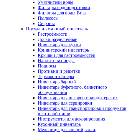
Умягчители воды
Фильтры водоподготовки
Фильтры для воды Brita
Пылесосы
Сифоны
Посуда и кухонный инвентарь
Гастроёмкости
Доски разделочные
Инвентарь для кухни
Кондитерский инвентарь
Крышки для гастроёмкостей
Наплитная посуда
Подносы
Противни и решетки
Термоконтейнеры
Инвентарь барный
Инвентарь буфетного, банкетного
обслуживания
Инвентарь для пекарен и кондитерских
Инвентарь для сервировки
Инвентарь для транспортировки продуктов
и готовой пищи
Инструменты для декорирования
Кухонный инвентарь
Мельницы для специй, соли,