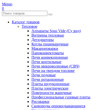
Меню
0
Каталог товаров
Тепловое
Аппараты Sous Vide (Су вид)
Витрины тепловые
Дегидраторы
Котлы пищеварочные
Макароноварки
Пароконвектоматы
Печи конвекционные
Печи коптильные
Печи микроволновые (СВЧ)
Печи на твердом топливе
Печи подовые
Печи ротационные
Плиты индукционные
Плиты электрические
Поверхности жарочные
Профессиональные газовые плиты
Рисоварки
Сковороды опрокидывающиеся