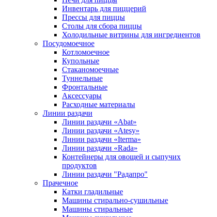
Инвентарь для пиццерий
Прессы для пиццы
Столы для сбора пиццы
Холодильные витрины для ингредиентов
Посудомоечное
Котломоечное
Купольные
Стаканомоечные
Туннельные
Фронтальные
Аксессуары
Расходные материалы
Линии раздачи
Линии раздачи «Abat»
Линии раздачи «Atesy»
Линии раздачи «Iterma»
Линии раздачи «Rada»
Контейнеры для овощей и сыпучих
продуктов
Линии раздачи "Радапро"
Прачечное
Катки гладильные
Машины стирально-сушильные
Машины стиральные