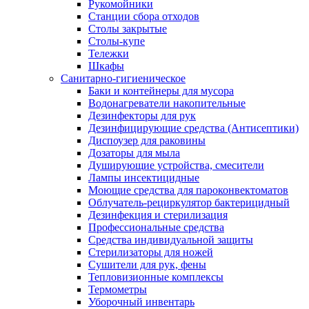
Рукомойники
Станции сбора отходов
Столы закрытые
Столы-купе
Тележки
Шкафы
Санитарно-гигиеническое
Баки и контейнеры для мусора
Водонагреватели накопительные
Дезинфекторы для рук
Дезинфицирующие средства (Антисептики)
Диспоузер для раковины
Дозаторы для мыла
Душирующие устройства, смесители
Лампы инсектицидные
Моющие средства для пароконвектоматов
Облучатель-рециркулятор бактерицидный
Дезинфекция и стерилизация
Профессиональные средства
Средства индивидуальной защиты
Стерилизаторы для ножей
Сушители для рук, фены
Тепловизионные комплексы
Термометры
Уборочный инвентарь