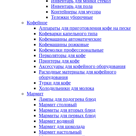
Инвентарь для мойки стекол
Инвентарь для пола
Контейнеры для мусора
Тележки уборочные
Кофейное
Аппараты для приготовления кофе на песке
Кофеварки капельного типа
Кофемашины автоматические
Кофемашины рожковые
Кофемолки профессиональные
Перколяторы для кофе
Принтеры для кофе
Аксессуары для кофейного оборудования
Расходные материалы для кофейного
оборудования
Турки для кофе
Холодильники для молока
Мармит
Лампы для подогрева блюд
Мармит столовый
Мармиты для вторых блюд
Мармиты для первых блюд
Мармит водяной
Мармит для шоколада
Мармит настольный