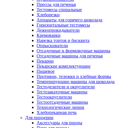
Прессы для печенья
Тестомесы спиральные
Хлеборезки
Аппараты для горячего шоколада
Горизонтальные тестомесы
Дежеопрокидыватели
Кремоварки
Нарезка тортов и бисквита
Опрыскиватели
Отсадочные и формовочные машины
Отсадочные машины для печенья
Пекарни
Пекарские комплектующие
Пищевое
Противни, тележки и хлебные формы
Темперирующие машины для шоколада
Тестоделители и округлители
Тестозакаточные машины
Тестоокруглители
Тестоотсадочные машины
Технологические линии
Хлебопекарная печь
Для пиццерии
Аксессуары для пиццы
Печи для пиццы