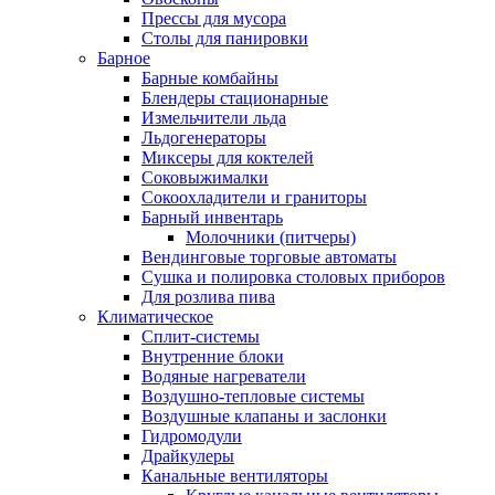
Прессы для мусора
Столы для панировки
Барное
Барные комбайны
Блендеры стационарные
Измельчители льда
Льдогенераторы
Миксеры для коктелей
Соковыжималки
Сокоохладители и граниторы
Барный инвентарь
Молочники (питчеры)
Вендинговые торговые автоматы
Сушка и полировка столовых приборов
Для розлива пива
Климатическое
Сплит-системы
Внутренние блоки
Водяные нагреватели
Воздушно-тепловые системы
Воздушные клапаны и заслонки
Гидромодули
Драйкулеры
Канальные вентиляторы