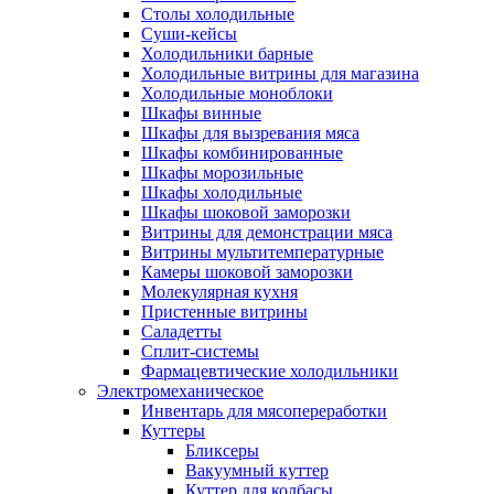
Столы холодильные
Суши-кейсы
Холодильники барные
Холодильные витрины для магазина
Холодильные моноблоки
Шкафы винные
Шкафы для вызревания мяса
Шкафы комбинированные
Шкафы морозильные
Шкафы холодильные
Шкафы шоковой заморозки
Витрины для демонстрации мяса
Витрины мультитемпературные
Камеры шоковой заморозки
Молекулярная кухня
Пристенные витрины
Саладетты
Сплит-системы
Фармацевтические холодильники
Электромеханическое
Инвентарь для мясопереработки
Куттеры
Бликсеры
Вакуумный куттер
Куттер для колбасы