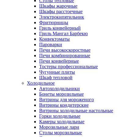
Столы тепловые
Шкафы жарочные
Шкафы расстоечные
Электрокипятильник
Фритюрницы
Гриль конвейерный
Гриль Мангал Барбекю
Конвектоматы
Пароварки
Печи высокоскоростные
Печи комбинированные
Печи конвейерные
Тостеры профессиональные
Чугунные плиты
Шкаф тепловой
Холодильное
Автохолодильники
Бонеты морозильные
Витрины для мороженого
Витрины кондитерские
Витрины холодильные настольные
Горки холодильные
Камеры холодильные
Морозильные лари
Столы морозильные