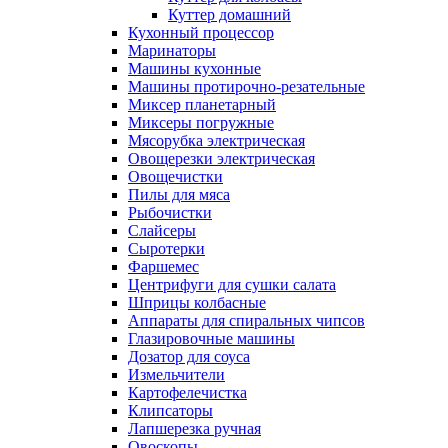
Куттер домашний
Кухонный процессор
Маринаторы
Машины кухонные
Машины протирочно-резательные
Миксер планетарный
Миксеры погружные
Мясорубка электрическая
Овощерезки электрическая
Овощечистки
Пилы для мяса
Рыбочистки
Слайсеры
Сыротерки
Фаршемес
Центрифуги для сушки салата
Шприцы колбасные
Аппараты для спиральных чипсов
Глазировочные машины
Дозатор для соуса
Измельчители
Картофелечистка
Клипсаторы
Лапшерезка ручная
Овоскопы