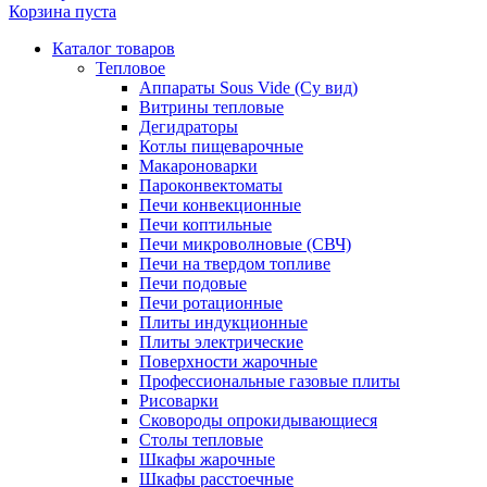
Корзина пуста
Каталог товаров
Тепловое
Аппараты Sous Vide (Су вид)
Витрины тепловые
Дегидраторы
Котлы пищеварочные
Макароноварки
Пароконвектоматы
Печи конвекционные
Печи коптильные
Печи микроволновые (СВЧ)
Печи на твердом топливе
Печи подовые
Печи ротационные
Плиты индукционные
Плиты электрические
Поверхности жарочные
Профессиональные газовые плиты
Рисоварки
Сковороды опрокидывающиеся
Столы тепловые
Шкафы жарочные
Шкафы расстоечные