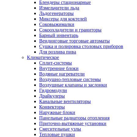
Блендеры стационарные
Измельчители льда
Льдогенераторы
Миксеры для коктелей
Соковыжималки
Сокоохладители и граниторы
Барный инвентарь
Вендинговые торговые автоматы
Сушка и полировка столовых приборов
Для розлива пива
Климатическое
Сплит-системы
Внутренние блоки
Водяные нагреватели
Воздушно-тепловые системы
Воздушные клапаны и заслонки
Гидромодули
Драйкулеры
Канальные вентиляторы
Конвекторы
Наружные блоки
Панельные радиаторы отопления
Приточно-вытяжные установки
Смесительные узлы
Тепловые пушки