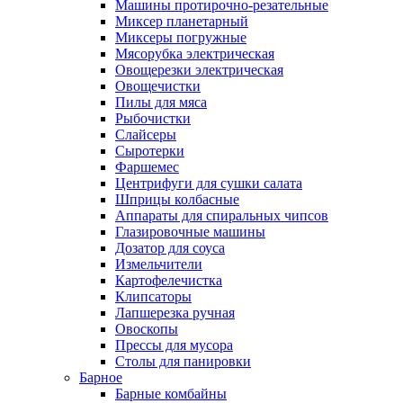
Машины протирочно-резательные
Миксер планетарный
Миксеры погружные
Мясорубка электрическая
Овощерезки электрическая
Овощечистки
Пилы для мяса
Рыбочистки
Слайсеры
Сыротерки
Фаршемес
Центрифуги для сушки салата
Шприцы колбасные
Аппараты для спиральных чипсов
Глазировочные машины
Дозатор для соуса
Измельчители
Картофелечистка
Клипсаторы
Лапшерезка ручная
Овоскопы
Прессы для мусора
Столы для панировки
Барное
Барные комбайны