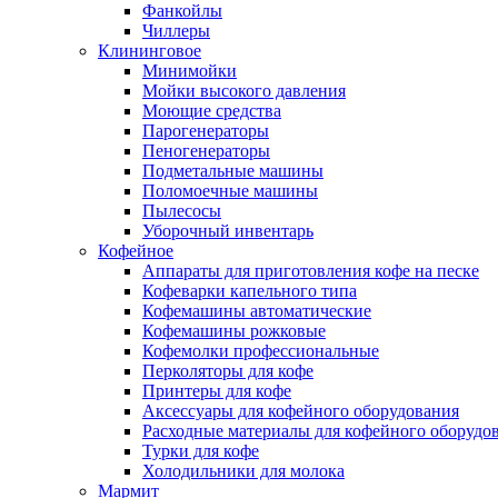
Фанкойлы
Чиллеры
Клининговое
Минимойки
Мойки высокого давления
Моющие средства
Парогенераторы
Пеногенераторы
Подметальные машины
Поломоечные машины
Пылесосы
Уборочный инвентарь
Кофейное
Аппараты для приготовления кофе на песке
Кофеварки капельного типа
Кофемашины автоматические
Кофемашины рожковые
Кофемолки профессиональные
Перколяторы для кофе
Принтеры для кофе
Аксессуары для кофейного оборудования
Расходные материалы для кофейного оборудо
Турки для кофе
Холодильники для молока
Мармит