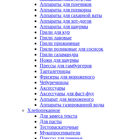
Аппараты для пончиков
Аппараты для попкорна
Аппараты для сахарной ваты
Аппараты для хот-догов
Аппараты для шаурмы
Грили для кур
Грили лавовые
Грили прижимные
Грили роликовые для сосисок
Грили саламандра
Ножи для шаурмы
Прессы для гамбургеров
Тарталетницы
Фризеры для мороженого
Чебуречницы
Аксессуары
Аксессуары для фаст-фуд
Аппарат для мороженого
Аппараты газированной воды
Хлебопекарное
Для замеса текста
Для пасты
Тестораскаточные
Мукопросеиватели
Прессы для печенья