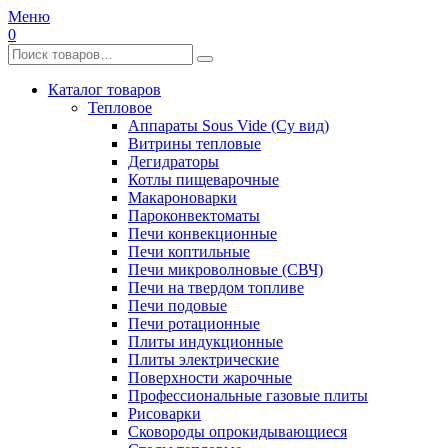
Меню
0
Каталог товаров
Тепловое
Аппараты Sous Vide (Су вид)
Витрины тепловые
Дегидраторы
Котлы пищеварочные
Макароноварки
Пароконвектоматы
Печи конвекционные
Печи коптильные
Печи микроволновые (СВЧ)
Печи на твердом топливе
Печи подовые
Печи ротационные
Плиты индукционные
Плиты электрические
Поверхности жарочные
Профессиональные газовые плиты
Рисоварки
Сковороды опрокидывающиеся