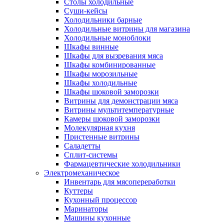
Столы холодильные
Суши-кейсы
Холодильники барные
Холодильные витрины для магазина
Холодильные моноблоки
Шкафы винные
Шкафы для вызревания мяса
Шкафы комбинированные
Шкафы морозильные
Шкафы холодильные
Шкафы шоковой заморозки
Витрины для демонстрации мяса
Витрины мультитемпературные
Камеры шоковой заморозки
Молекулярная кухня
Пристенные витрины
Саладетты
Сплит-системы
Фармацевтические холодильники
Электромеханическое
Инвентарь для мясопереработки
Куттеры
Кухонный процессор
Маринаторы
Машины кухонные