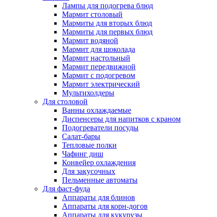
Лампы для подогрева блюд
Мармит столовый
Мармиты для вторых блюд
Мармиты для первых блюд
Мармит водяной
Мармит для шоколада
Мармит настольный
Мармит передвижной
Мармит с подогревом
Мармит электрический
Мультихолдеры
Для столовой
Ванны охлаждаемые
Диспенсеры для напитков с краном
Подогреватели посуды
Салат-бары
Тепловые полки
Чафинг диш
Конвейер охлаждения
Для закусочных
Пельменные автоматы
Для фаст-фуда
Аппараты для блинов
Аппараты для корн-догов
Аппараты для кукурузы