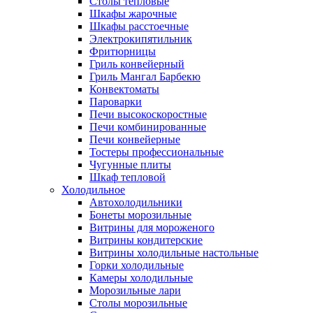
Столы тепловые
Шкафы жарочные
Шкафы расстоечные
Электрокипятильник
Фритюрницы
Гриль конвейерный
Гриль Мангал Барбекю
Конвектоматы
Пароварки
Печи высокоскоростные
Печи комбинированные
Печи конвейерные
Тостеры профессиональные
Чугунные плиты
Шкаф тепловой
Холодильное
Автохолодильники
Бонеты морозильные
Витрины для мороженого
Витрины кондитерские
Витрины холодильные настольные
Горки холодильные
Камеры холодильные
Морозильные лари
Столы морозильные