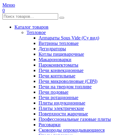
Меню
0
Каталог товаров
Тепловое
Аппараты Sous Vide (Су вид)
Витрины тепловые
Дегидраторы
Котлы пищеварочные
Макароноварки
Пароконвектоматы
Печи конвекционные
Печи коптильные
Печи микроволновые (СВЧ)
Печи на твердом топливе
Печи подовые
Печи ротационные
Плиты индукционные
Плиты электрические
Поверхности жарочные
Профессиональные газовые плиты
Рисоварки
Сковороды опрокидывающиеся