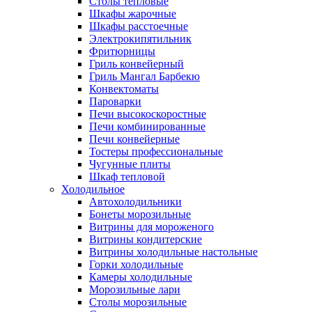
Столы тепловые
Шкафы жарочные
Шкафы расстоечные
Электрокипятильник
Фритюрницы
Гриль конвейерный
Гриль Мангал Барбекю
Конвектоматы
Пароварки
Печи высокоскоростные
Печи комбинированные
Печи конвейерные
Тостеры профессиональные
Чугунные плиты
Шкаф тепловой
Холодильное
Автохолодильники
Бонеты морозильные
Витрины для мороженого
Витрины кондитерские
Витрины холодильные настольные
Горки холодильные
Камеры холодильные
Морозильные лари
Столы морозильные