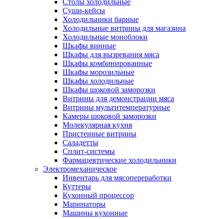
Столы холодильные
Суши-кейсы
Холодильники барные
Холодильные витрины для магазина
Холодильные моноблоки
Шкафы винные
Шкафы для вызревания мяса
Шкафы комбинированные
Шкафы морозильные
Шкафы холодильные
Шкафы шоковой заморозки
Витрины для демонстрации мяса
Витрины мультитемпературные
Камеры шоковой заморозки
Молекулярная кухня
Пристенные витрины
Саладетты
Сплит-системы
Фармацевтические холодильники
Электромеханическое
Инвентарь для мясопереработки
Куттеры
Кухонный процессор
Маринаторы
Машины кухонные