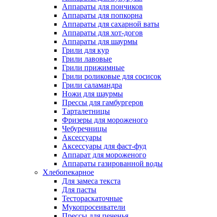
Аппараты для пончиков
Аппараты для попкорна
Аппараты для сахарной ваты
Аппараты для хот-догов
Аппараты для шаурмы
Грили для кур
Грили лавовые
Грили прижимные
Грили роликовые для сосисок
Грили саламандра
Ножи для шаурмы
Прессы для гамбургеров
Тарталетницы
Фризеры для мороженого
Чебуречницы
Аксессуары
Аксессуары для фаст-фуд
Аппарат для мороженого
Аппараты газированной воды
Хлебопекарное
Для замеса текста
Для пасты
Тестораскаточные
Мукопросеиватели
Прессы для печенья