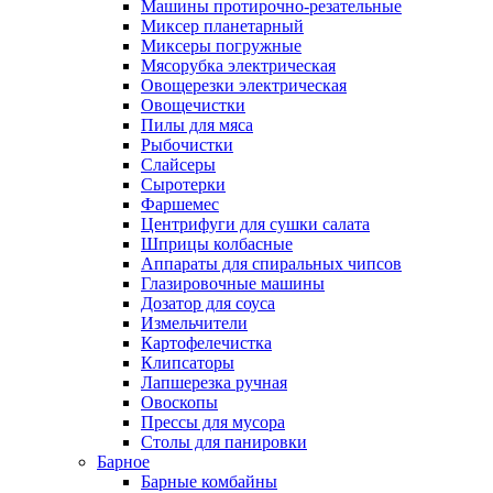
Машины протирочно-резательные
Миксер планетарный
Миксеры погружные
Мясорубка электрическая
Овощерезки электрическая
Овощечистки
Пилы для мяса
Рыбочистки
Слайсеры
Сыротерки
Фаршемес
Центрифуги для сушки салата
Шприцы колбасные
Аппараты для спиральных чипсов
Глазировочные машины
Дозатор для соуса
Измельчители
Картофелечистка
Клипсаторы
Лапшерезка ручная
Овоскопы
Прессы для мусора
Столы для панировки
Барное
Барные комбайны