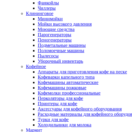
Фанкойлы
Чиллеры
Клининговое
Минимойки
Мойки высокого давления
Моющие средства
Парогенераторы
Пеногенераторы
Подметальные машины
Поломоечные машины
Пылесосы
Уборочный инвентарь
Кофейное
Аппараты для приготовления кофе на песке
Кофеварки капельного типа
Кофемашины автоматические
Кофемашины рожковые
Кофемолки профессиональные
Перколяторы для кофе
Принтеры для кофе
Аксессуары для кофейного оборудования
Расходные материалы для кофейного оборудо
Турки для кофе
Холодильники для молока
Мармит