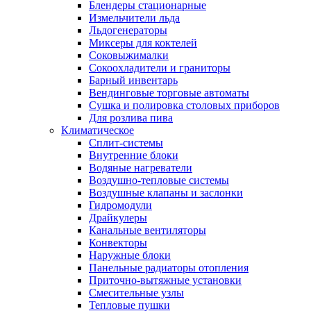
Блендеры стационарные
Измельчители льда
Льдогенераторы
Миксеры для коктелей
Соковыжималки
Сокоохладители и граниторы
Барный инвентарь
Вендинговые торговые автоматы
Сушка и полировка столовых приборов
Для розлива пива
Климатическое
Сплит-системы
Внутренние блоки
Водяные нагреватели
Воздушно-тепловые системы
Воздушные клапаны и заслонки
Гидромодули
Драйкулеры
Канальные вентиляторы
Конвекторы
Наружные блоки
Панельные радиаторы отопления
Приточно-вытяжные установки
Смесительные узлы
Тепловые пушки