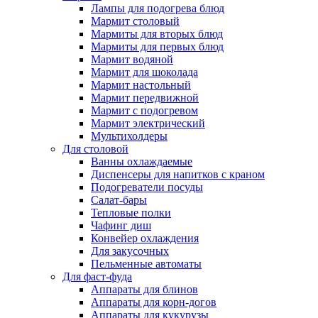
Лампы для подогрева блюд
Мармит столовый
Мармиты для вторых блюд
Мармиты для первых блюд
Мармит водяной
Мармит для шоколада
Мармит настольный
Мармит передвижной
Мармит с подогревом
Мармит электрический
Мультихолдеры
Для столовой
Ванны охлаждаемые
Диспенсеры для напитков с краном
Подогреватели посуды
Салат-бары
Тепловые полки
Чафинг диш
Конвейер охлаждения
Для закусочных
Пельменные автоматы
Для фаст-фуда
Аппараты для блинов
Аппараты для корн-догов
Аппараты для кукурузы