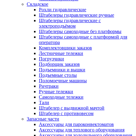
Складское
Рохли гидравлические
Штабелеры гидравлические ручные
Штабелеры гидравлические с
электроподъёмом
Штабелеры самоходные без платформы
Штабелеры самоходные с платформой для
оператора
Комплектовщики заказов
Лестничные тележки
Погрузчики
Подборщик заказов
Подъемники и вышки
Подъемные столы
Поломоечные машины
Ричтраки
Ручные тележки
Самоходные тележки
Тали
Штабелер с выдвижной мачтой
Штабелер с противовесом
Запасные части
Аксессуары для пароконвектоматов
Аксессуары для теплового оборудования
Аксессуары для холодильного оборудования