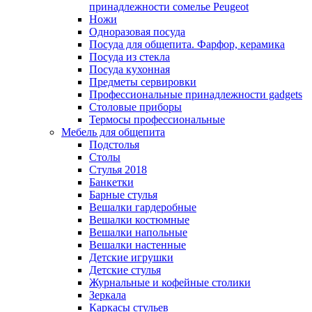
принадлежности сомелье Peugeot
Ножи
Одноразовая посуда
Посуда для общепита. Фарфор, керамика
Посуда из стекла
Посуда кухонная
Предметы сервировки
Профессиональные принадлежности gadgets
Столовые приборы
Термосы профессиональные
Мебель для общепита
Подстолья
Столы
Стулья 2018
Банкетки
Барные стулья
Вешалки гардеробные
Вешалки костюмные
Вешалки напольные
Вешалки настенные
Детские игрушки
Детские стулья
Журнальные и кофейные столики
Зеркала
Каркасы стульев