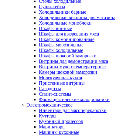
Столы холодильные
Суши-кейсы
Холодильники барные
Холодильные витрины для магазина
Холодильные моноблоки
Шкафы винные
Шкафы для вызревания мяса
Шкафы комбинированные
Шкафы морозильные
Шкафы холодильные
Шкафы шоковой заморозки
Витрины для демонстрации мяса
Витрины мультитемпературные
Камеры шоковой заморозки
Молекулярная кухня
Пристенные витрины
Саладетты
Сплит-системы
Фармацевтические холодильники
Электромеханическое
Инвентарь для мясопереработки
Куттеры
Кухонный процессор
Маринаторы
Машины кухонные