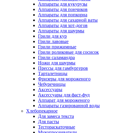
Аппараты для кукурузы
Аппараты для пончиков
Аппараты для попкорна
Аппараты для сахарной ваты
Аппараты для хот-догов
Аппараты для шаурмы
Грили для кур
Грили лавовые
Грили прижимные
Грили роликовые для сосисок
Грили саламандра
Ножи для шаурмы
Прессы для гамбургеров
Тарталетницы
Фризеры для мороженого
Чебуречницы
Аксессуары
Аксессуары для фаст-фуд
Аппарат для мороженого
Аппараты газированной воды
Хлебопекарное
Для замеса текста
Для пасты
Тестораскаточные
Мукопросеиватели