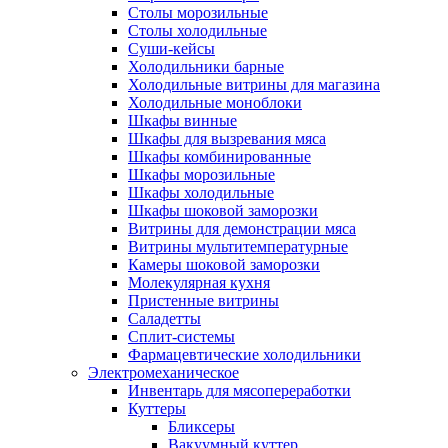
Столы морозильные
Столы холодильные
Суши-кейсы
Холодильники барные
Холодильные витрины для магазина
Холодильные моноблоки
Шкафы винные
Шкафы для вызревания мяса
Шкафы комбинированные
Шкафы морозильные
Шкафы холодильные
Шкафы шоковой заморозки
Витрины для демонстрации мяса
Витрины мультитемпературные
Камеры шоковой заморозки
Молекулярная кухня
Пристенные витрины
Саладетты
Сплит-системы
Фармацевтические холодильники
Электромеханическое
Инвентарь для мясопереработки
Куттеры
Бликсеры
Вакуумный куттер