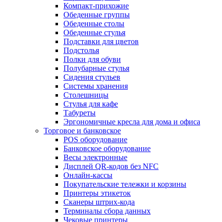
Компакт-прихожие
Обеденные группы
Обеденные столы
Обеденные стулья
Подставки для цветов
Подстолья
Полки для обуви
Полубарные стулья
Сидения стульев
Системы хранения
Столешницы
Стулья для кафе
Табуреты
Эргономичные кресла для дома и офиса
Торговое и банковское
POS оборудование
Банковское оборудование
Весы электронные
Дисплей QR-кодов без NFC
Онлайн-кассы
Покупательские тележки и корзины
Принтеры этикеток
Сканеры штрих-кода
Терминалы сбора данных
Чековые принтеры