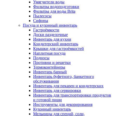
Умягчители воды
Фильтры водоподготовки
Фильтры для воды Brita
Пылесосы
Сифоны
Посуда и кухонный инвентарь
Гастроёмкости
Доски разделочные
Инвентарь для кухни
Кондитерский инвентарь
Крышки для гастроёмкостей
Наплитная посуда
Подносы
Противни и решетки
Термоконтейнеры
Инвентарь барный
Инвентарь буфетного, банкетного
обслуживания
Инвентарь для пекарен и кондитерских
Инвентарь для сервировки
Инвентарь для транспортировки продуктов
и готовой пищи
Инструменты для декорирования
Кухонный инвентарь
Мельницы для специй, соли,