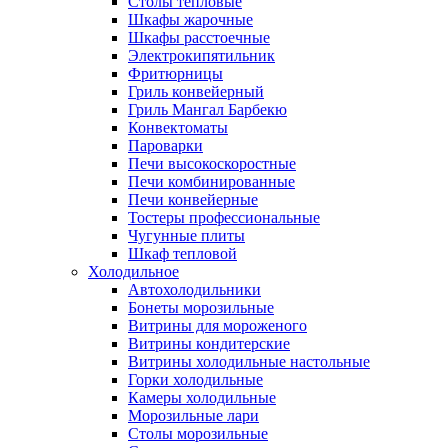
Столы тепловые
Шкафы жарочные
Шкафы расстоечные
Электрокипятильник
Фритюрницы
Гриль конвейерный
Гриль Мангал Барбекю
Конвектоматы
Пароварки
Печи высокоскоростные
Печи комбинированные
Печи конвейерные
Тостеры профессиональные
Чугунные плиты
Шкаф тепловой
Холодильное
Автохолодильники
Бонеты морозильные
Витрины для мороженого
Витрины кондитерские
Витрины холодильные настольные
Горки холодильные
Камеры холодильные
Морозильные лари
Столы морозильные