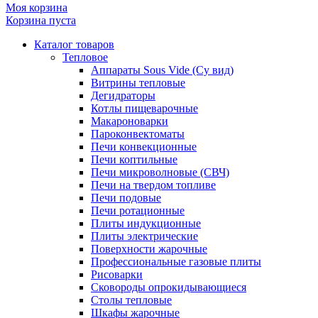
Моя корзина
Корзина пуста
Каталог товаров
Тепловое
Аппараты Sous Vide (Су вид)
Витрины тепловые
Дегидраторы
Котлы пищеварочные
Макароноварки
Пароконвектоматы
Печи конвекционные
Печи коптильные
Печи микроволновые (СВЧ)
Печи на твердом топливе
Печи подовые
Печи ротационные
Плиты индукционные
Плиты электрические
Поверхности жарочные
Профессиональные газовые плиты
Рисоварки
Сковороды опрокидывающиеся
Столы тепловые
Шкафы жарочные