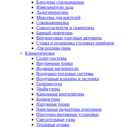
Блендеры стационарные
Измельчители льда
Льдогенераторы
Миксеры для коктелей
Соковыжималки
Сокоохладители и граниторы
Барный инвентарь
Вендинговые торговые автоматы
Сушка и полировка столовых приборов
Для розлива пива
Климатическое
Сплит-системы
Внутренние блоки
Водяные нагреватели
Воздушно-тепловые системы
Воздушные клапаны и заслонки
Гидромодули
Драйкулеры
Канальные вентиляторы
Конвекторы
Наружные блоки
Панельные радиаторы отопления
Приточно-вытяжные установки
Смесительные узлы
Тепловые пушки