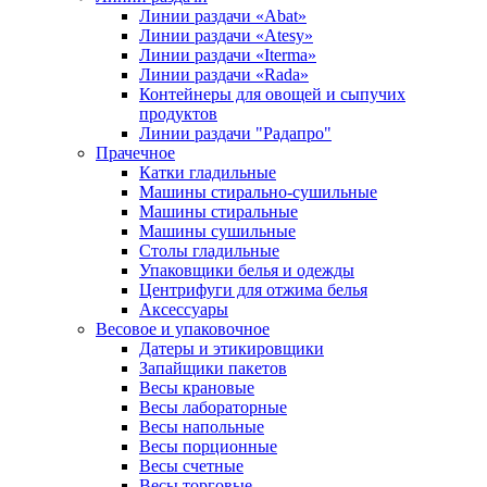
Линии раздачи «Abat»
Линии раздачи «Atesy»
Линии раздачи «Iterma»
Линии раздачи «Rada»
Контейнеры для овощей и сыпучих
продуктов
Линии раздачи "Радапро"
Прачечное
Катки гладильные
Машины стирально-сушильные
Машины стиральные
Машины сушильные
Столы гладильные
Упаковщики белья и одежды
Центрифуги для отжима белья
Аксессуары
Весовое и упаковочное
Датеры и этикировщики
Запайщики пакетов
Весы крановые
Весы лабораторные
Весы напольные
Весы порционные
Весы счетные
Весы торговые