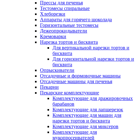
Прессы для печенья
Тестомесы спиральные
Хлеборезки
Аппараты для горячего шоколада
Горизонтальные тестомесы
Дежеопрокидыватели
Кремоварки
Нарезка тортов и бисквита
Для вертикальной нарезки тортов и
бисквита
Для горизонтальной нарезки тортов и
бисквита
Опрыскиватели
Отсадочные и формовочные машины
Отсадочные машины для печенья
Пекарни
Пекарские комплектующие
Комплектующие для дражировочных
барабанов
Комплектующие для лапшерезок
Комплектующие для машин для
нарезки тортов и бисквита
Комплектующие для миксеров
Комплектующие для
мукопросеивателей