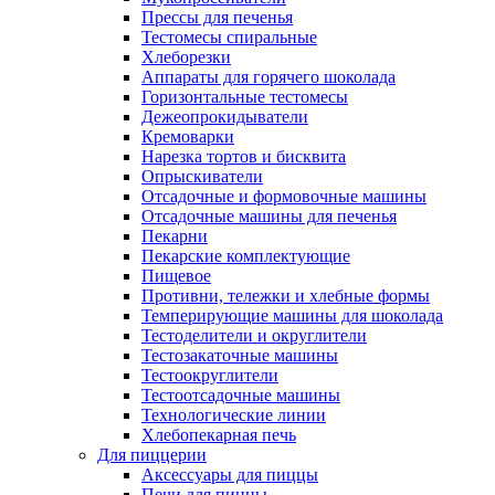
Прессы для печенья
Тестомесы спиральные
Хлеборезки
Аппараты для горячего шоколада
Горизонтальные тестомесы
Дежеопрокидыватели
Кремоварки
Нарезка тортов и бисквита
Опрыскиватели
Отсадочные и формовочные машины
Отсадочные машины для печенья
Пекарни
Пекарские комплектующие
Пищевое
Противни, тележки и хлебные формы
Темперирующие машины для шоколада
Тестоделители и округлители
Тестозакаточные машины
Тестоокруглители
Тестоотсадочные машины
Технологические линии
Хлебопекарная печь
Для пиццерии
Аксессуары для пиццы
Печи для пиццы