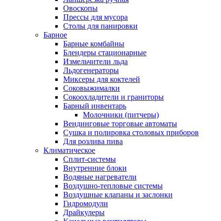
Овоскопы
Прессы для мусора
Столы для панировки
Барное
Барные комбайны
Блендеры стационарные
Измельчители льда
Льдогенераторы
Миксеры для коктелей
Соковыжималки
Сокоохладители и граниторы
Барный инвентарь
Молочники (питчеры)
Вендинговые торговые автоматы
Сушка и полировка столовых приборов
Для розлива пива
Климатическое
Сплит-системы
Внутренние блоки
Водяные нагреватели
Воздушно-тепловые системы
Воздушные клапаны и заслонки
Гидромодули
Драйкулеры