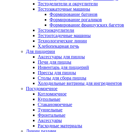
Тестоделители и округлители
Тестозакаточные машины
Формирование батонов
Формирование рогаликов
Формирование французских багетов
Тестоокруглители
Тестоотсадочные машины
Технологические линии
Хлебопекарная печь
Для пиццерии
Аксессуары для пиццы
Печи для пиццы
Инвентарь для пиццерий
Прессы для пиццы
Столы для сбора пиццы
Холодильные витрины для ингредиентов
Посудомоечное
Котломоечное
Купольные
Стаканомоечные
Туннельные
Фронтальные
Аксессуары
Расходные материалы
Линии раздачи