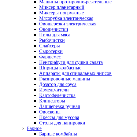
Машины протирочно-резательные
Миксер планетарный
Миксеры погружные
Мясорубка электрическая
Овощерезки электрическая
Овощечистки
Пилы для мяса
Рыбочистки
Слайсеры
Сыротерки
Фаршемес
Центрифуги для сушки салата
Шприцы колбасные
Аппараты для спиральных чипсов
Глазировочные машины
Дозатор для соуса
Измельчители
Картофелечистка
Клипсаторы
Лапшерезка ручная
Овоскопы
Прессы для мусора
Столы для панировки
Барное
Барные комбайны