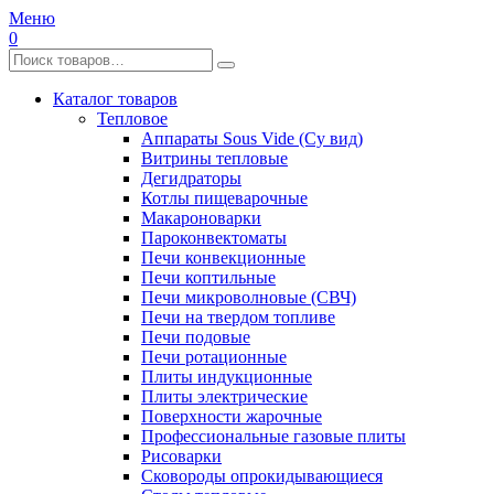
Меню
0
Каталог товаров
Тепловое
Аппараты Sous Vide (Су вид)
Витрины тепловые
Дегидраторы
Котлы пищеварочные
Макароноварки
Пароконвектоматы
Печи конвекционные
Печи коптильные
Печи микроволновые (СВЧ)
Печи на твердом топливе
Печи подовые
Печи ротационные
Плиты индукционные
Плиты электрические
Поверхности жарочные
Профессиональные газовые плиты
Рисоварки
Сковороды опрокидывающиеся