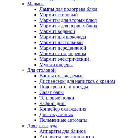
Мармит
Лампы для подогрева блюд
Мармит столовый
Мармиты для вторых блюд
Мармиты для первых блюд
Мармит водяной
Мармит для шоколада
Мармит настольный
Мармит передвижной
Мармит с подогревом
Мармит электрический
Мультихолдеры
Для столовой
Ванны охлаждаемые
Диспенсеры для напитков с краном
Подогреватели посуды
Салат-бары
Тепловые полки
Чафинг диш
Конвейер охлаждения
Для закусочных
Пельменные автоматы
Для фаст-фуда
Аппараты для блинов
Аппараты для корн-догов