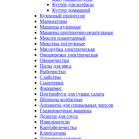
Куттер для колбасы
Куттер домашний
Кухонный процессор
Маринаторы
Машины кухонные
Машины протирочно-резательные
Миксер планетарный
Миксеры погружные
Мясорубка электрическая
Овощерезки электрическая
Овощечистки
Пилы для мяса
Рыбочистки
Слайсеры
Сыротерки
Фаршемес
Центрифуги для сушки салата
Шприцы колбасные
Аппараты для спиральных чипсов
Глазировочные машины
Дозатор для соуса
Измельчители
Картофелечистка
Клипсаторы
Лапшерезка ручная