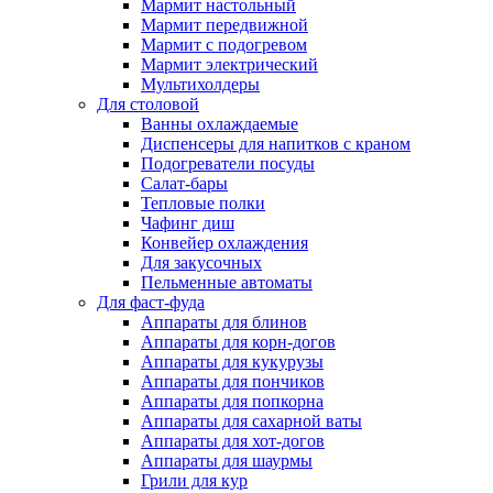
Мармит настольный
Мармит передвижной
Мармит с подогревом
Мармит электрический
Мультихолдеры
Для столовой
Ванны охлаждаемые
Диспенсеры для напитков с краном
Подогреватели посуды
Салат-бары
Тепловые полки
Чафинг диш
Конвейер охлаждения
Для закусочных
Пельменные автоматы
Для фаст-фуда
Аппараты для блинов
Аппараты для корн-догов
Аппараты для кукурузы
Аппараты для пончиков
Аппараты для попкорна
Аппараты для сахарной ваты
Аппараты для хот-догов
Аппараты для шаурмы
Грили для кур