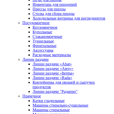
Инвентарь для пиццерий
Прессы для пиццы
Столы для сбора пиццы
Холодильные витрины для ингредиентов
Посудомоечное
Котломоечное
Купольные
Стаканомоечные
Туннельные
Фронтальные
Аксессуары
Расходные материалы
Линии раздачи
Линии раздачи «Abat»
Линии раздачи «Atesy»
Линии раздачи «Iterma»
Линии раздачи «Rada»
Контейнеры для овощей и сыпучих
продуктов
Линии раздачи "Радапро"
Прачечное
Катки гладильные
Машины стирально-сушильные
Машины стиральные