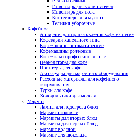
Ведра и отжимы
Инвентарь для мойки стекол
Инвентарь для пола
Контейнеры для мусора
Тележки уборочные
Кофейное
Аппараты для приготовления кофе на песке
Кофеварки капельного типа
Кофемашины автоматические
Кофемашины рожковые
Кофемолки профессиональные
Перколяторы для кофе
Принтеры для кофе
Аксессуары для кофейного оборудования
Расходные материалы для кофейного
оборудования
Турки для кофе
Холодильники для молока
Мармит
Лампы для подогрева блюд
Мармит столовый
Мармиты для вторых блюд
Мармиты для первых блюд
Мармит водяной
Мармит для шоколада