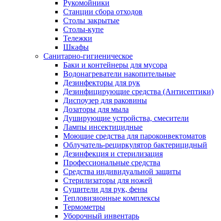
Рукомойники
Станции сбора отходов
Столы закрытые
Столы-купе
Тележки
Шкафы
Санитарно-гигиеническое
Баки и контейнеры для мусора
Водонагреватели накопительные
Дезинфекторы для рук
Дезинфицирующие средства (Антисептики)
Диспоузер для раковины
Дозаторы для мыла
Душирующие устройства, смесители
Лампы инсектицидные
Моющие средства для пароконвектоматов
Облучатель-рециркулятор бактерицидный
Дезинфекция и стерилизация
Профессиональные средства
Средства индивидуальной защиты
Стерилизаторы для ножей
Сушители для рук, фены
Тепловизионные комплексы
Термометры
Уборочный инвентарь