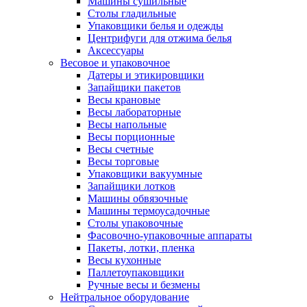
Машины сушильные
Столы гладильные
Упаковщики белья и одежды
Центрифуги для отжима белья
Аксессуары
Весовое и упаковочное
Датеры и этикировщики
Запайщики пакетов
Весы крановые
Весы лабораторные
Весы напольные
Весы порционные
Весы счетные
Весы торговые
Упаковщики вакуумные
Запайщики лотков
Машины обвязочные
Машины термоусадочные
Столы упаковочные
Фасовочно-упаковочные аппараты
Пакеты, лотки, пленка
Весы кухонные
Паллетоупаковщики
Ручные весы и безмены
Нейтральное оборудование