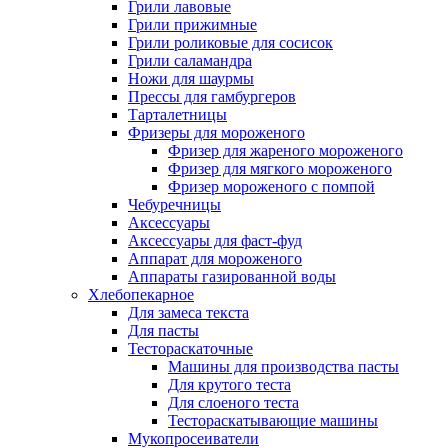
Грили лавовые
Грили прижимные
Грили роликовые для сосисок
Грили саламандра
Ножи для шаурмы
Прессы для гамбургеров
Тарталетницы
Фризеры для мороженого
Фризер для жареного мороженого
Фризер для мягкого мороженого
Фризер мороженого с помпой
Чебуречницы
Аксессуары
Аксессуары для фаст-фуд
Аппарат для мороженого
Аппараты газированной воды
Хлебопекарное
Для замеса текста
Для пасты
Тестораскаточные
Машины для производства пасты
Для крутого теста
Для слоеного теста
Тестораскатывающие машины
Мукопросеиватели