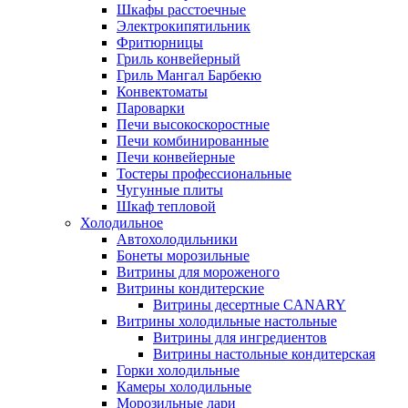
Шкафы расстоечные
Электрокипятильник
Фритюрницы
Гриль конвейерный
Гриль Мангал Барбекю
Конвектоматы
Пароварки
Печи высокоскоростные
Печи комбинированные
Печи конвейерные
Тостеры профессиональные
Чугунные плиты
Шкаф тепловой
Холодильное
Автохолодильники
Бонеты морозильные
Витрины для мороженого
Витрины кондитерские
Витрины десертные CANARY
Витрины холодильные настольные
Витрины для ингредиентов
Витрины настольные кондитерская
Горки холодильные
Камеры холодильные
Морозильные лари