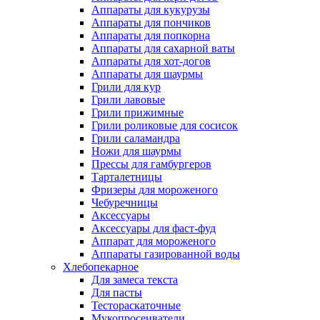
Аппараты для кукурузы
Аппараты для пончиков
Аппараты для попкорна
Аппараты для сахарной ваты
Аппараты для хот-догов
Аппараты для шаурмы
Грили для кур
Грили лавовые
Грили прижимные
Грили роликовые для сосисок
Грили саламандра
Ножи для шаурмы
Прессы для гамбургеров
Тарталетницы
Фризеры для мороженого
Чебуречницы
Аксессуары
Аксессуары для фаст-фуд
Аппарат для мороженого
Аппараты газированной воды
Хлебопекарное
Для замеса текста
Для пасты
Тестораскаточные
Мукопросеиватели