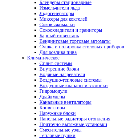
Блендеры стационарные
Измельчители льда
Льдогенераторы
Миксеры для коктелей
Соковыжималки
Сокоохладители и граниторы
Барный инвентарь
Вендинговые торговые автоматы
Сушка и полировка столовых приборов
Для розлива пива
Климатическое
Сплит-системы
Внутренние блоки
Водяные нагреватели
Воздушно-тепловые системы
Воздушные клапаны и заслонки
Гидромодули
Драйкулеры
Канальные вентиляторы
Конвекторы
Наружные блоки
Панельные радиаторы отопления
Приточно-вытяжные установки
Смесительные узлы
Тепловые пушки