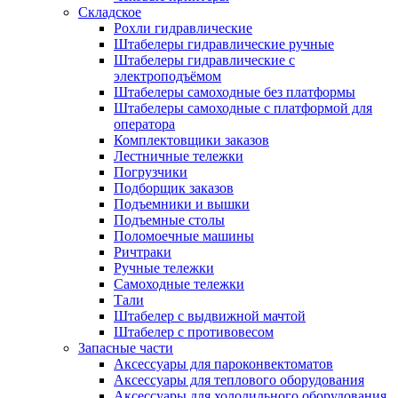
Складское
Рохли гидравлические
Штабелеры гидравлические ручные
Штабелеры гидравлические с
электроподъёмом
Штабелеры самоходные без платформы
Штабелеры самоходные с платформой для
оператора
Комплектовщики заказов
Лестничные тележки
Погрузчики
Подборщик заказов
Подъемники и вышки
Подъемные столы
Поломоечные машины
Ричтраки
Ручные тележки
Самоходные тележки
Тали
Штабелер с выдвижной мачтой
Штабелер с противовесом
Запасные части
Аксессуары для пароконвектоматов
Аксессуары для теплового оборудования
Аксессуары для холодильного оборудования