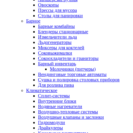
Овоскопы
Прессы для мусора
Столы для панировки
Барное
Барные комбайны
Блендеры стационарные
Измельчители льда
Льдогенераторы
Миксеры для коктелей
Соковыжималки
Сокоохладители и граниторы
Барный инвентарь
Молочники (питчеры)
Вендинговые торговые автоматы
Сушка и полировка столовых приборов
Для розлива пива
Климатическое
Сплит-системы
Внутренние блоки
Водяные нагреватели
Воздушно-тепловые системы
Воздушные клапаны и заслонки
Гидромодули
Драйкулеры