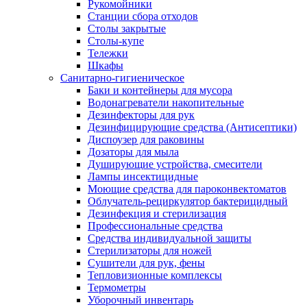
Рукомойники
Станции сбора отходов
Столы закрытые
Столы-купе
Тележки
Шкафы
Санитарно-гигиеническое
Баки и контейнеры для мусора
Водонагреватели накопительные
Дезинфекторы для рук
Дезинфицирующие средства (Антисептики)
Диспоузер для раковины
Дозаторы для мыла
Душирующие устройства, смесители
Лампы инсектицидные
Моющие средства для пароконвектоматов
Облучатель-рециркулятор бактерицидный
Дезинфекция и стерилизация
Профессиональные средства
Средства индивидуальной защиты
Стерилизаторы для ножей
Сушители для рук, фены
Тепловизионные комплексы
Термометры
Уборочный инвентарь