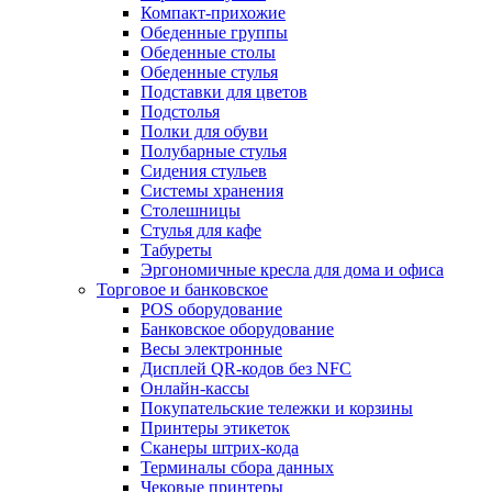
Компакт-прихожие
Обеденные группы
Обеденные столы
Обеденные стулья
Подставки для цветов
Подстолья
Полки для обуви
Полубарные стулья
Сидения стульев
Системы хранения
Столешницы
Стулья для кафе
Табуреты
Эргономичные кресла для дома и офиса
Торговое и банковское
POS оборудование
Банковское оборудование
Весы электронные
Дисплей QR-кодов без NFC
Онлайн-кассы
Покупательские тележки и корзины
Принтеры этикеток
Сканеры штрих-кода
Терминалы сбора данных
Чековые принтеры