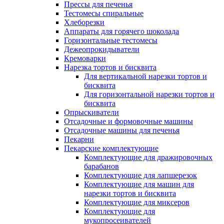
Прессы для печенья
Тестомесы спиральные
Хлеборезки
Аппараты для горячего шоколада
Горизонтальные тестомесы
Дежеопрокидыватели
Кремоварки
Нарезка тортов и бисквита
Для вертикальной нарезки тортов и
бисквита
Для горизонтальной нарезки тортов и
бисквита
Опрыскиватели
Отсадочные и формовочные машины
Отсадочные машины для печенья
Пекарни
Пекарские комплектующие
Комплектующие для дражировочных
барабанов
Комплектующие для лапшерезок
Комплектующие для машин для
нарезки тортов и бисквита
Комплектующие для миксеров
Комплектующие для
мукопросеивателей