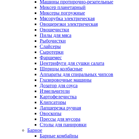
Машины протирочно-резательные
Миксер планетарный
Миксеры погружные
Мясорубка электрическая
Овощерезки электрическая
Овощечистки
Пилы для мяса
Рыбочистки
Слайсеры
Сыротерки
Фаршемес
Центрифуги для сушки салата
Шприцы колбасные
Аппараты для спиральных чипсов
Глазировочные машины
Дозатор для соуса
Измельчители
Картофелечистка
Клипсаторы
Лапшерезка ручная
Овоскопы
Прессы для мусора
Столы для панировки
Барное
Барные комбайны