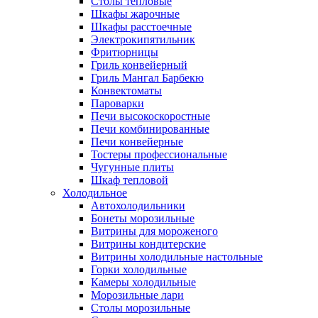
Столы тепловые
Шкафы жарочные
Шкафы расстоечные
Электрокипятильник
Фритюрницы
Гриль конвейерный
Гриль Мангал Барбекю
Конвектоматы
Пароварки
Печи высокоскоростные
Печи комбинированные
Печи конвейерные
Тостеры профессиональные
Чугунные плиты
Шкаф тепловой
Холодильное
Автохолодильники
Бонеты морозильные
Витрины для мороженого
Витрины кондитерские
Витрины холодильные настольные
Горки холодильные
Камеры холодильные
Морозильные лари
Столы морозильные