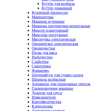
Куттер для колбасы
Куттер домашний
Кухонный процессор
Маринаторы
Машины кухонные
Машины протирочно-резательные
Миксер планетарный
Миксеры погружные
Мясорубка электрическая
Овощерезки электрическая
Овощечистки
Пилы для мяса
Рыбочистки
Слайсеры
Сыротерки
Фаршемес
Центрифуги для сушки салата
Шприцы колбасные
Аппараты для спиральных чипсов
Глазировочные машины
Дозатор для соуса
Измельчители
Картофелечистка
Клипсаторы
Лапшерезка ручная