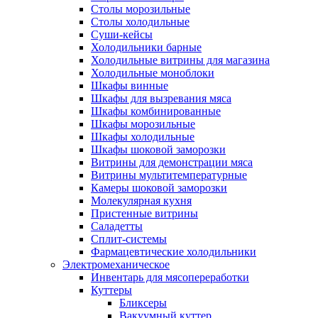
Столы морозильные
Столы холодильные
Суши-кейсы
Холодильники барные
Холодильные витрины для магазина
Холодильные моноблоки
Шкафы винные
Шкафы для вызревания мяса
Шкафы комбинированные
Шкафы морозильные
Шкафы холодильные
Шкафы шоковой заморозки
Витрины для демонстрации мяса
Витрины мультитемпературные
Камеры шоковой заморозки
Молекулярная кухня
Пристенные витрины
Саладетты
Сплит-системы
Фармацевтические холодильники
Электромеханическое
Инвентарь для мясопереработки
Куттеры
Бликсеры
Вакуумный куттер