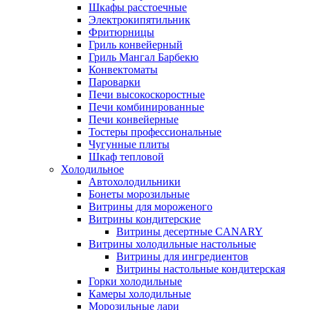
Шкафы расстоечные
Электрокипятильник
Фритюрницы
Гриль конвейерный
Гриль Мангал Барбекю
Конвектоматы
Пароварки
Печи высокоскоростные
Печи комбинированные
Печи конвейерные
Тостеры профессиональные
Чугунные плиты
Шкаф тепловой
Холодильное
Автохолодильники
Бонеты морозильные
Витрины для мороженого
Витрины кондитерские
Витрины десертные CANARY
Витрины холодильные настольные
Витрины для ингредиентов
Витрины настольные кондитерская
Горки холодильные
Камеры холодильные
Морозильные лари