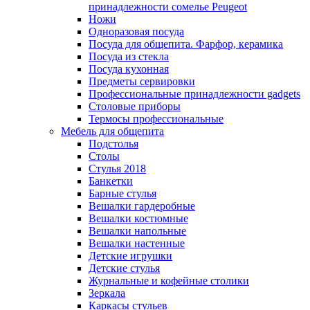
принадлежности сомелье Peugeot
Ножи
Одноразовая посуда
Посуда для общепита. Фарфор, керамика
Посуда из стекла
Посуда кухонная
Предметы сервировки
Профессиональные принадлежности gadgets
Столовые приборы
Термосы профессиональные
Мебель для общепита
Подстолья
Столы
Стулья 2018
Банкетки
Барные стулья
Вешалки гардеробные
Вешалки костюмные
Вешалки напольные
Вешалки настенные
Детские игрушки
Детские стулья
Журнальные и кофейные столики
Зеркала
Каркасы стульев