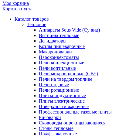
Моя корзина
Корзина пуста
Каталог товаров
Тепловое
Аппараты Sous Vide (Су вид)
Витрины тепловые
Дегидраторы
Котлы пищеварочные
Макароноварки
Пароконвектоматы
Печи конвекционные
Печи коптильные
Печи микроволновые (СВЧ)
Печи на твердом топливе
Печи подовые
Печи ротационные
Плиты индукционные
Плиты электрические
Поверхности жарочные
Профессиональные газовые плиты
Рисоварки
Сковороды опрокидывающиеся
Столы тепловые
Шкафы жарочные