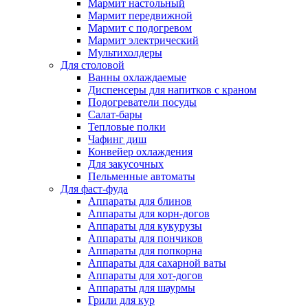
Мармит настольный
Мармит передвижной
Мармит с подогревом
Мармит электрический
Мультихолдеры
Для столовой
Ванны охлаждаемые
Диспенсеры для напитков с краном
Подогреватели посуды
Салат-бары
Тепловые полки
Чафинг диш
Конвейер охлаждения
Для закусочных
Пельменные автоматы
Для фаст-фуда
Аппараты для блинов
Аппараты для корн-догов
Аппараты для кукурузы
Аппараты для пончиков
Аппараты для попкорна
Аппараты для сахарной ваты
Аппараты для хот-догов
Аппараты для шаурмы
Грили для кур