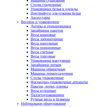
Машины сушильные
Столы гладильные
Упаковщики белья и одежды
Центрифуги для отжима белья
Аксессуары
Весовое и упаковочное
Датеры и этикировщики
Запайщики пакетов
Весы крановые
Весы лабораторные
Весы напольные
Весы порционные
Весы счетные
Весы торговые
Упаковщики вакуумные
Запайщики лотков
Машины обвязочные
Машины термоусадочные
Столы упаковочные
Фасовочно-упаковочные аппараты
Пакеты, лотки, пленка
Весы кухонные
Паллетоупаковщики
Ручные весы и безмены
Нейтральное оборудование