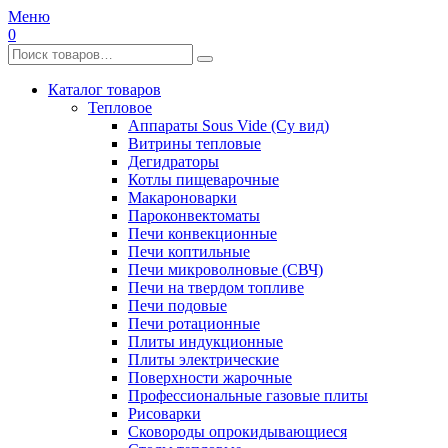
Меню
0
Каталог товаров
Тепловое
Аппараты Sous Vide (Су вид)
Витрины тепловые
Дегидраторы
Котлы пищеварочные
Макароноварки
Пароконвектоматы
Печи конвекционные
Печи коптильные
Печи микроволновые (СВЧ)
Печи на твердом топливе
Печи подовые
Печи ротационные
Плиты индукционные
Плиты электрические
Поверхности жарочные
Профессиональные газовые плиты
Рисоварки
Сковороды опрокидывающиеся