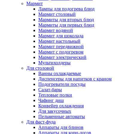
Мармит
Лампы для подогрева блюд
Мармит столовый
Мармиты для вторых блюд
Мармиты для первых блюд
Мармит водяной
Мармит для шоколада
Мармит настольный
Мармит передвижной
Мармит с подогревом
Мармит электрический
Мультихолдеры
Для столовой
Ванны охлаждаемые
Диспенсеры для напитков с краном
Подогреватели посуды
Салат-бары
Тепловые полки
Чафинг диш
Конвейер охлаждения
Для закусочных
Пельменные автоматы
Для фаст-фуда
Аппараты для блинов
Аппараты для корн-догов