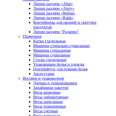
Линии раздачи «Abat»
Линии раздачи «Atesy»
Линии раздачи «Iterma»
Линии раздачи «Rada»
Контейнеры для овощей и сыпучих
продуктов
Линии раздачи "Радапро"
Прачечное
Катки гладильные
Машины стирально-сушильные
Машины стиральные
Машины сушильные
Столы гладильные
Упаковщики белья и одежды
Центрифуги для отжима белья
Аксессуары
Весовое и упаковочное
Датеры и этикировщики
Запайщики пакетов
Весы крановые
Весы лабораторные
Весы напольные
Весы порционные
Весы счетные
Весы торговые