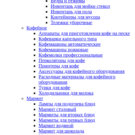
Ведра и отжимы
Инвентарь для мойки стекол
Инвентарь для пола
Контейнеры для мусора
Тележки уборочные
Кофейное
Аппараты для приготовления кофе на песке
Кофеварки капельного типа
Кофемашины автоматические
Кофемашины рожковые
Кофемолки профессиональные
Перколяторы для кофе
Принтеры для кофе
Аксессуары для кофейного оборудования
Расходные материалы для кофейного
оборудования
Турки для кофе
Холодильники для молока
Мармит
Лампы для подогрева блюд
Мармит столовый
Мармиты для вторых блюд
Мармиты для первых блюд
Мармит водяной
Мармит для шоколада