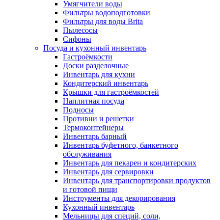
Умягчители воды
Фильтры водоподготовки
Фильтры для воды Brita
Пылесосы
Сифоны
Посуда и кухонный инвентарь
Гастроёмкости
Доски разделочные
Инвентарь для кухни
Кондитерский инвентарь
Крышки для гастроёмкостей
Наплитная посуда
Подносы
Противни и решетки
Термоконтейнеры
Инвентарь барный
Инвентарь буфетного, банкетного
обслуживания
Инвентарь для пекарен и кондитерских
Инвентарь для сервировки
Инвентарь для транспортировки продуктов
и готовой пищи
Инструменты для декорирования
Кухонный инвентарь
Мельницы для специй, соли,