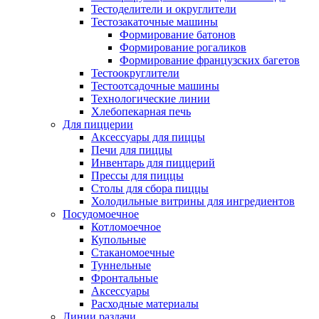
Тестоделители и округлители
Тестозакаточные машины
Формирование батонов
Формирование рогаликов
Формирование французских багетов
Тестоокруглители
Тестоотсадочные машины
Технологические линии
Хлебопекарная печь
Для пиццерии
Аксессуары для пиццы
Печи для пиццы
Инвентарь для пиццерий
Прессы для пиццы
Столы для сбора пиццы
Холодильные витрины для ингредиентов
Посудомоечное
Котломоечное
Купольные
Стаканомоечные
Туннельные
Фронтальные
Аксессуары
Расходные материалы
Линии раздачи