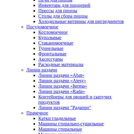
Инвентарь для пиццерий
Прессы для пиццы
Столы для сбора пиццы
Холодильные витрины для ингредиентов
Посудомоечное
Котломоечное
Купольные
Стаканомоечные
Туннельные
Фронтальные
Аксессуары
Расходные материалы
Линии раздачи
Линии раздачи «Abat»
Линии раздачи «Atesy»
Линии раздачи «Iterma»
Линии раздачи «Rada»
Контейнеры для овощей и сыпучих
продуктов
Линии раздачи "Радапро"
Прачечное
Катки гладильные
Машины стирально-сушильные
Машины стиральные