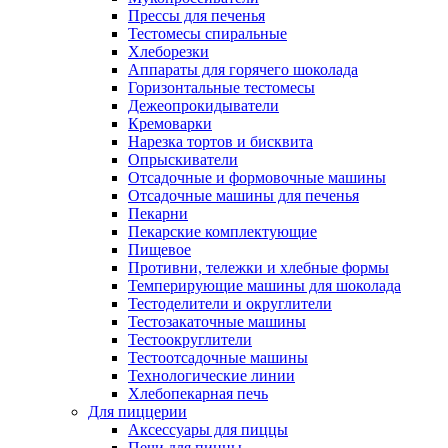
Прессы для печенья
Тестомесы спиральные
Хлеборезки
Аппараты для горячего шоколада
Горизонтальные тестомесы
Дежеопрокидыватели
Кремоварки
Нарезка тортов и бисквита
Опрыскиватели
Отсадочные и формовочные машины
Отсадочные машины для печенья
Пекарни
Пекарские комплектующие
Пищевое
Противни, тележки и хлебные формы
Темперирующие машины для шоколада
Тестоделители и округлители
Тестозакаточные машины
Тестоокруглители
Тестоотсадочные машины
Технологические линии
Хлебопекарная печь
Для пиццерии
Аксессуары для пиццы
Печи для пиццы