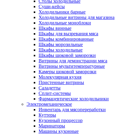
Столы холодильные
Суши-кейсы
Холодильники барные
Холодильные витрины для магазина
Холодильные моноблоки
Шкафы винные
Шкафы для вызревания мяса
Шкафы комбинированные
Шкафы морозильные
Шкафы холодильные
Шкафы шоковой заморозки
Витрины для демонстрации мяса
Витрины мультитемпературные
Камеры шоковой заморозки
Молекулярная кухня
Пристенные витрины
Саладетты
Сплит-системы
Фармацевтические холодильники
Электромеханическое
Инвентарь для мясопереработки
Куттеры
Кухонный процессор
Маринаторы
Машины кухонные