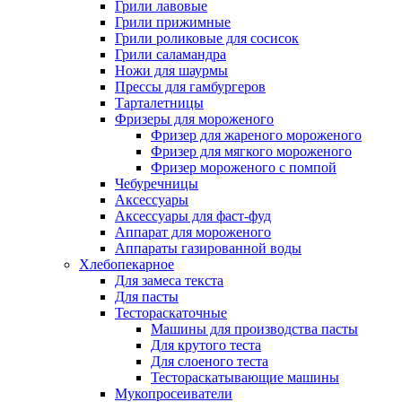
Грили лавовые
Грили прижимные
Грили роликовые для сосисок
Грили саламандра
Ножи для шаурмы
Прессы для гамбургеров
Тарталетницы
Фризеры для мороженого
Фризер для жареного мороженого
Фризер для мягкого мороженого
Фризер мороженого с помпой
Чебуречницы
Аксессуары
Аксессуары для фаст-фуд
Аппарат для мороженого
Аппараты газированной воды
Хлебопекарное
Для замеса текста
Для пасты
Тестораскаточные
Машины для производства пасты
Для крутого теста
Для слоеного теста
Тестораскатывающие машины
Мукопросеиватели