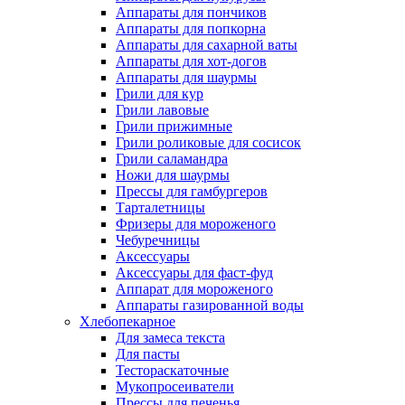
Аппараты для пончиков
Аппараты для попкорна
Аппараты для сахарной ваты
Аппараты для хот-догов
Аппараты для шаурмы
Грили для кур
Грили лавовые
Грили прижимные
Грили роликовые для сосисок
Грили саламандра
Ножи для шаурмы
Прессы для гамбургеров
Тарталетницы
Фризеры для мороженого
Чебуречницы
Аксессуары
Аксессуары для фаст-фуд
Аппарат для мороженого
Аппараты газированной воды
Хлебопекарное
Для замеса текста
Для пасты
Тестораскаточные
Мукопросеиватели
Прессы для печенья