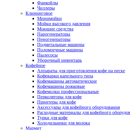
Фанкойлы
Чиллеры
Клининговое
Минимойки
Мойки высокого давления
Моющие средства
Парогенераторы
Пеногенераторы
Подметальные машины
Поломоечные машины
Пылесосы
Уборочный инвентарь
Кофейное
Аппараты для приготовления кофе на песке
Кофеварки капельного типа
Кофемашины автоматические
Кофемашины рожковые
Кофемолки профессиональные
Перколяторы для кофе
Принтеры для кофе
Аксессуары для кофейного оборудования
Расходные материалы для кофейного оборудо
Турки для кофе
Холодильники для молока
Мармит