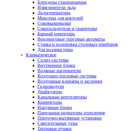
Блендеры стационарные
Измельчители льда
Льдогенераторы
Миксеры для коктелей
Соковыжималки
Сокоохладители и граниторы
Барный инвентарь
Вендинговые торговые автоматы
Сушка и полировка столовых приборов
Для розлива пива
Климатическое
Сплит-системы
Внутренние блоки
Водяные нагреватели
Воздушно-тепловые системы
Воздушные клапаны и заслонки
Гидромодули
Драйкулеры
Канальные вентиляторы
Конвекторы
Наружные блоки
Панельные радиаторы отопления
Приточно-вытяжные установки
Смесительные узлы
Тепловые пушки