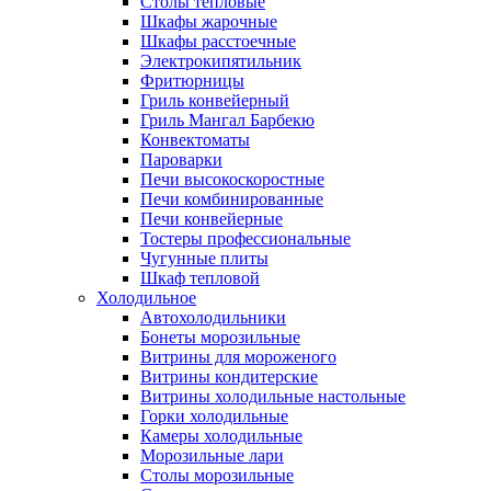
Столы тепловые
Шкафы жарочные
Шкафы расстоечные
Электрокипятильник
Фритюрницы
Гриль конвейерный
Гриль Мангал Барбекю
Конвектоматы
Пароварки
Печи высокоскоростные
Печи комбинированные
Печи конвейерные
Тостеры профессиональные
Чугунные плиты
Шкаф тепловой
Холодильное
Автохолодильники
Бонеты морозильные
Витрины для мороженого
Витрины кондитерские
Витрины холодильные настольные
Горки холодильные
Камеры холодильные
Морозильные лари
Столы морозильные