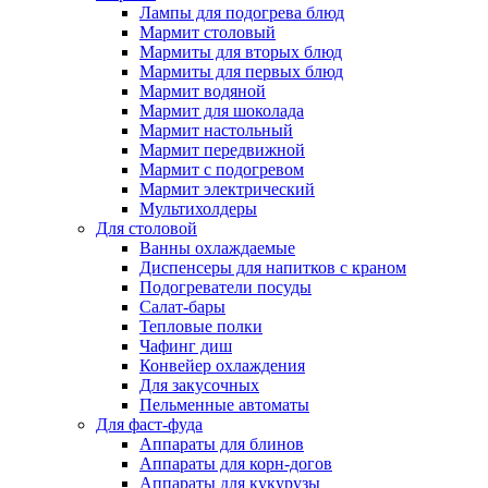
Лампы для подогрева блюд
Мармит столовый
Мармиты для вторых блюд
Мармиты для первых блюд
Мармит водяной
Мармит для шоколада
Мармит настольный
Мармит передвижной
Мармит с подогревом
Мармит электрический
Мультихолдеры
Для столовой
Ванны охлаждаемые
Диспенсеры для напитков с краном
Подогреватели посуды
Салат-бары
Тепловые полки
Чафинг диш
Конвейер охлаждения
Для закусочных
Пельменные автоматы
Для фаст-фуда
Аппараты для блинов
Аппараты для корн-догов
Аппараты для кукурузы