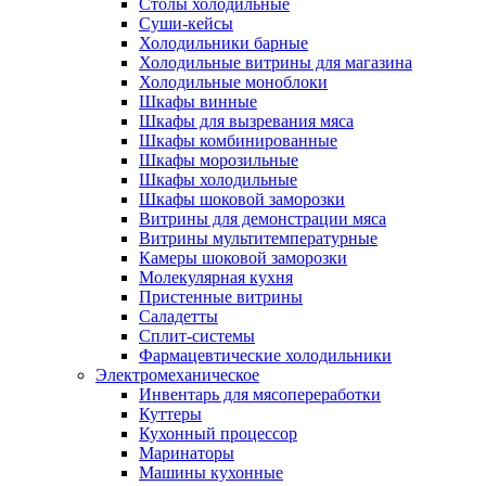
Столы холодильные
Суши-кейсы
Холодильники барные
Холодильные витрины для магазина
Холодильные моноблоки
Шкафы винные
Шкафы для вызревания мяса
Шкафы комбинированные
Шкафы морозильные
Шкафы холодильные
Шкафы шоковой заморозки
Витрины для демонстрации мяса
Витрины мультитемпературные
Камеры шоковой заморозки
Молекулярная кухня
Пристенные витрины
Саладетты
Сплит-системы
Фармацевтические холодильники
Электромеханическое
Инвентарь для мясопереработки
Куттеры
Кухонный процессор
Маринаторы
Машины кухонные