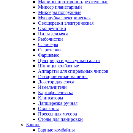
Машины протирочно-резательные
Миксер планетарный
Миксеры погружные
Мясорубка электрическая
Овощерезки электрическая
Овощечистки
Пилы для мяса
Рыбочистки
Слайсеры
Сыротерки
Фаршемес
Центрифуги для сушки салата
Шприцы колбасные
Аппараты для спиральных чипсов
Глазировочные машины
Дозатор для соуса
Измельчители
Картофелечистка
Клипсаторы
Лапшерезка ручная
Овоскопы
Прессы для мусора
Столы для панировки
Барное
Барные комбайны