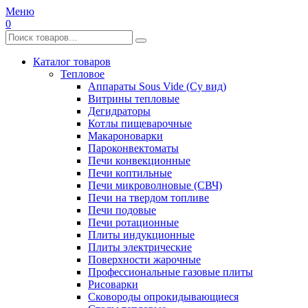
Меню
0
Каталог товаров
Тепловое
Аппараты Sous Vide (Су вид)
Витрины тепловые
Дегидраторы
Котлы пищеварочные
Макароноварки
Пароконвектоматы
Печи конвекционные
Печи коптильные
Печи микроволновые (СВЧ)
Печи на твердом топливе
Печи подовые
Печи ротационные
Плиты индукционные
Плиты электрические
Поверхности жарочные
Профессиональные газовые плиты
Рисоварки
Сковороды опрокидывающиеся