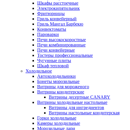
Шкафы расстоечные
Электрокипятильник
Фритюрницы
Гриль конвейерный
Гриль Мангал Барбекю
Конвектоматы
Пароварки
Печи высокоскоростные
Печи комбинированные
Печи конвейерные
Тостеры профессиональные
Чугунные плиты
Шкаф тепловой
Холодильное
Автохолодильники
Бонеты морозильные
Витрины для мороженого
Витрины кондитерские
Витрины десертные CANARY
Витрины холодильные настольные
Витрины для ингредиентов
Витрины настольные кондитерская
Горки холодильные
Камеры холодильные
Морозильные лари