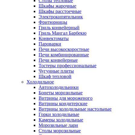
Столы тепловые
Шкафы жарочные
Шкафы расстоечные
Электрокипятильник
Фритюрницы
Гриль конвейерный
Гриль Мангал Барбекю
Конвектоматы
Пароварки
Печи высокоскоростные
Печи комбинированные
Печи конвейерные
Тостеры профессиональные
Чугунные плиты
Шкаф тепловой
Холодильное
Автохолодильники
Бонеты морозильные
Витрины для мороженого
Витрины кондитерские
Витрины холодильные настольные
Горки холодильные
Камеры холодильные
Морозильные лари
Столы морозильные