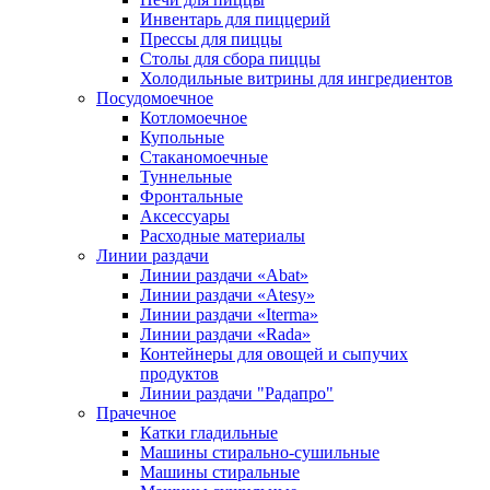
Инвентарь для пиццерий
Прессы для пиццы
Столы для сбора пиццы
Холодильные витрины для ингредиентов
Посудомоечное
Котломоечное
Купольные
Стаканомоечные
Туннельные
Фронтальные
Аксессуары
Расходные материалы
Линии раздачи
Линии раздачи «Abat»
Линии раздачи «Atesy»
Линии раздачи «Iterma»
Линии раздачи «Rada»
Контейнеры для овощей и сыпучих
продуктов
Линии раздачи "Радапро"
Прачечное
Катки гладильные
Машины стирально-сушильные
Машины стиральные