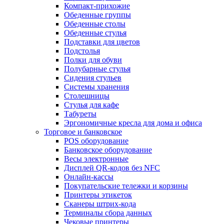
Компакт-прихожие
Обеденные группы
Обеденные столы
Обеденные стулья
Подставки для цветов
Подстолья
Полки для обуви
Полубарные стулья
Сидения стульев
Системы хранения
Столешницы
Стулья для кафе
Табуреты
Эргономичные кресла для дома и офиса
Торговое и банковское
POS оборудование
Банковское оборудование
Весы электронные
Дисплей QR-кодов без NFC
Онлайн-кассы
Покупательские тележки и корзины
Принтеры этикеток
Сканеры штрих-кода
Терминалы сбора данных
Чековые принтеры