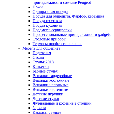
принадлежности сомелье Peugeot
Ножи
Одноразовая посуда
Посуда для общепита. Фарфор, керамика
Посуда из стекла
Посуда кухонная
Предметы сервировки
Профессиональные принадлежности gadgets
Столовые приборы
Термосы профессиональные
Мебель для общепита
Подстолья
Столы
Стулья 2018
Банкетки
Барные стулья
Вешалки гардеробные
Вешалки костюмные
Вешалки напольные
Вешалки настенные
Детские игрушки
Детские стулья
Журнальные и кофейные столики
Зеркала
Каркасы стульев