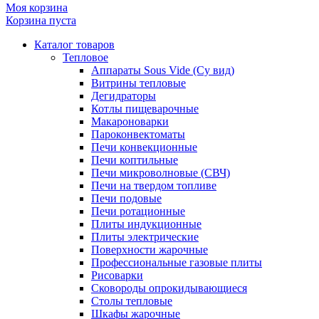
Моя корзина
Корзина пуста
Каталог товаров
Тепловое
Аппараты Sous Vide (Су вид)
Витрины тепловые
Дегидраторы
Котлы пищеварочные
Макароноварки
Пароконвектоматы
Печи конвекционные
Печи коптильные
Печи микроволновые (СВЧ)
Печи на твердом топливе
Печи подовые
Печи ротационные
Плиты индукционные
Плиты электрические
Поверхности жарочные
Профессиональные газовые плиты
Рисоварки
Сковороды опрокидывающиеся
Столы тепловые
Шкафы жарочные