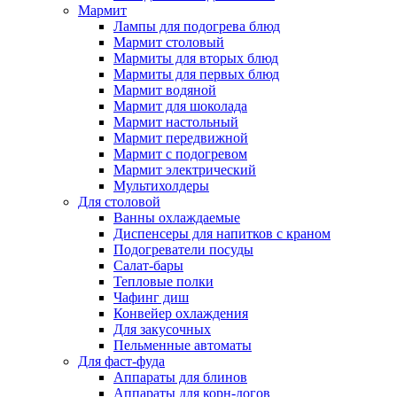
Мармит
Лампы для подогрева блюд
Мармит столовый
Мармиты для вторых блюд
Мармиты для первых блюд
Мармит водяной
Мармит для шоколада
Мармит настольный
Мармит передвижной
Мармит с подогревом
Мармит электрический
Мультихолдеры
Для столовой
Ванны охлаждаемые
Диспенсеры для напитков с краном
Подогреватели посуды
Салат-бары
Тепловые полки
Чафинг диш
Конвейер охлаждения
Для закусочных
Пельменные автоматы
Для фаст-фуда
Аппараты для блинов
Аппараты для корн-догов