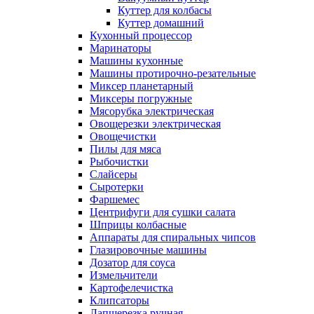
Куттер для колбасы
Куттер домашний
Кухонный процессор
Маринаторы
Машины кухонные
Машины протирочно-резательные
Миксер планетарный
Миксеры погружные
Мясорубка электрическая
Овощерезки электрическая
Овощечистки
Пилы для мяса
Рыбочистки
Слайсеры
Сыротерки
Фаршемес
Центрифуги для сушки салата
Шприцы колбасные
Аппараты для спиральных чипсов
Глазировочные машины
Дозатор для соуса
Измельчители
Картофелечистка
Клипсаторы
Лапшерезка ручная