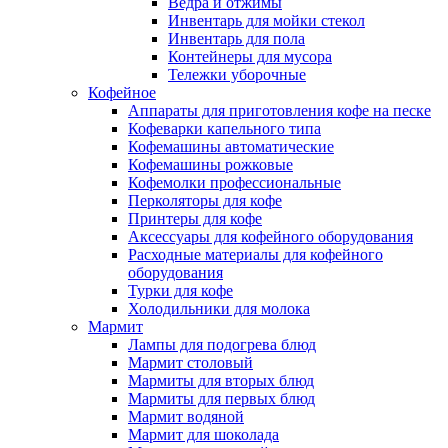
Ведра и отжимы
Инвентарь для мойки стекол
Инвентарь для пола
Контейнеры для мусора
Тележки уборочные
Кофейное
Аппараты для приготовления кофе на песке
Кофеварки капельного типа
Кофемашины автоматические
Кофемашины рожковые
Кофемолки профессиональные
Перколяторы для кофе
Принтеры для кофе
Аксессуары для кофейного оборудования
Расходные материалы для кофейного
оборудования
Турки для кофе
Холодильники для молока
Мармит
Лампы для подогрева блюд
Мармит столовый
Мармиты для вторых блюд
Мармиты для первых блюд
Мармит водяной
Мармит для шоколада