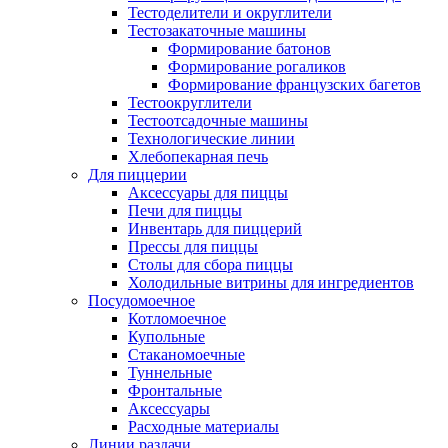
Тестоделители и округлители
Тестозакаточные машины
Формирование батонов
Формирование рогаликов
Формирование французских багетов
Тестоокруглители
Тестоотсадочные машины
Технологические линии
Хлебопекарная печь
Для пиццерии
Аксессуары для пиццы
Печи для пиццы
Инвентарь для пиццерий
Прессы для пиццы
Столы для сбора пиццы
Холодильные витрины для ингредиентов
Посудомоечное
Котломоечное
Купольные
Стаканомоечные
Туннельные
Фронтальные
Аксессуары
Расходные материалы
Линии раздачи