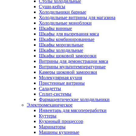
Столы холодильные
Суши-кейсы
Холодильники барные
Холодильные витрины для магазина
Холодильные моноблоки
Шкафы винные
Шкафы для вызревания мяса
Шкафы комбинированные
Шкафы морозильные
Шкафы холодильные
Шкафы шоковой заморозки
Витрины для демонстрации мяса
Витрины мультитемпературные
Камеры шоковой заморозки
Молекулярная кухня
Пристенные витрины
Саладетты
Сплит-системы
Фармацевтические холодильники
Электромеханическое
Инвентарь для мясопереработки
Куттеры
Кухонный процессор
Маринаторы
Машины кухонные