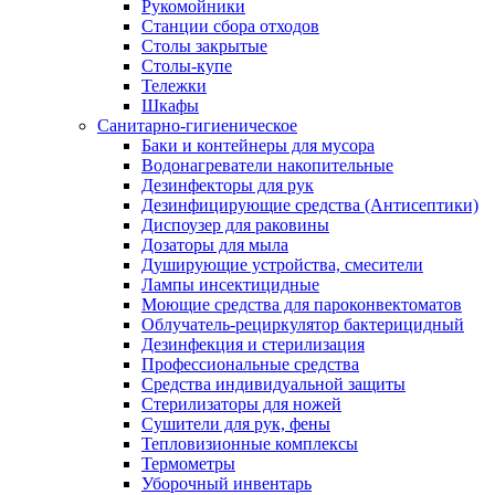
Рукомойники
Станции сбора отходов
Столы закрытые
Столы-купе
Тележки
Шкафы
Санитарно-гигиеническое
Баки и контейнеры для мусора
Водонагреватели накопительные
Дезинфекторы для рук
Дезинфицирующие средства (Антисептики)
Диспоузер для раковины
Дозаторы для мыла
Душирующие устройства, смесители
Лампы инсектицидные
Моющие средства для пароконвектоматов
Облучатель-рециркулятор бактерицидный
Дезинфекция и стерилизация
Профессиональные средства
Средства индивидуальной защиты
Стерилизаторы для ножей
Сушители для рук, фены
Тепловизионные комплексы
Термометры
Уборочный инвентарь