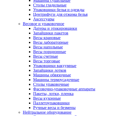
Машины сушильные
Столы гладильные
Упаковщики белья и одежды
Центрифуги для отжима белья
Аксессуары
Весовое и упаковочное
Датеры и этикировщики
Запайщики пакетов
Весы крановые
Весы лабораторные
Весы напольные
Весы порционные
Весы счетные
Весы торговые
Упаковщики вакуумные
Запайщики лотков
Машины обвязочные
Машины термоусадочные
Столы упаковочные
Фасовочно-упаковочные аппараты
Пакеты, лотки, пленка
Весы кухонные
Паллетоупаковщики
Ручные весы и безмены
Нейтральное оборудование