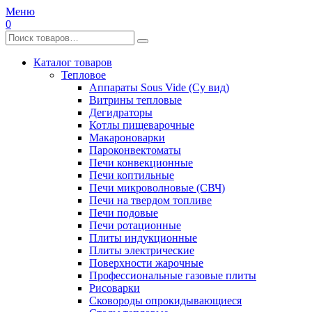
Меню
0
Каталог товаров
Тепловое
Аппараты Sous Vide (Су вид)
Витрины тепловые
Дегидраторы
Котлы пищеварочные
Макароноварки
Пароконвектоматы
Печи конвекционные
Печи коптильные
Печи микроволновые (СВЧ)
Печи на твердом топливе
Печи подовые
Печи ротационные
Плиты индукционные
Плиты электрические
Поверхности жарочные
Профессиональные газовые плиты
Рисоварки
Сковороды опрокидывающиеся