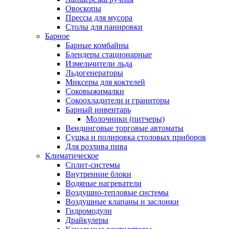
Овоскопы
Прессы для мусора
Столы для панировки
Барное
Барные комбайны
Блендеры стационарные
Измельчители льда
Льдогенераторы
Миксеры для коктелей
Соковыжималки
Сокоохладители и граниторы
Барный инвентарь
Молочники (питчеры)
Вендинговые торговые автоматы
Сушка и полировка столовых приборов
Для розлива пива
Климатическое
Сплит-системы
Внутренние блоки
Водяные нагреватели
Воздушно-тепловые системы
Воздушные клапаны и заслонки
Гидромодули
Драйкулеры