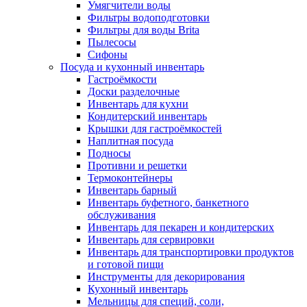
Умягчители воды
Фильтры водоподготовки
Фильтры для воды Brita
Пылесосы
Сифоны
Посуда и кухонный инвентарь
Гастроёмкости
Доски разделочные
Инвентарь для кухни
Кондитерский инвентарь
Крышки для гастроёмкостей
Наплитная посуда
Подносы
Противни и решетки
Термоконтейнеры
Инвентарь барный
Инвентарь буфетного, банкетного
обслуживания
Инвентарь для пекарен и кондитерских
Инвентарь для сервировки
Инвентарь для транспортировки продуктов
и готовой пищи
Инструменты для декорирования
Кухонный инвентарь
Мельницы для специй, соли,