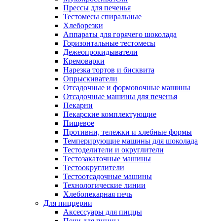
Прессы для печенья
Тестомесы спиральные
Хлеборезки
Аппараты для горячего шоколада
Горизонтальные тестомесы
Дежеопрокидыватели
Кремоварки
Нарезка тортов и бисквита
Опрыскиватели
Отсадочные и формовочные машины
Отсадочные машины для печенья
Пекарни
Пекарские комплектующие
Пищевое
Противни, тележки и хлебные формы
Темперирующие машины для шоколада
Тестоделители и округлители
Тестозакаточные машины
Тестоокруглители
Тестоотсадочные машины
Технологические линии
Хлебопекарная печь
Для пиццерии
Аксессуары для пиццы
Печи для пиццы