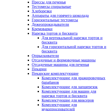
Прессы для печенья
Тестомесы спиральные
Хлеборезки
Аппараты для горячего шоколада
Горизонтальные тестомесы
Дежеопрокидыватели
Кремоварки
Нарезка тортов и бисквита
Для вертикальной нарезки тортов и
бисквита
Для горизонтальной нарезки тортов и
бисквита
Опрыскиватели
Отсадочные и формовочные машины
Отсадочные машины для печенья
Пекарни
Пекарские комплектующие
Комплектующие для дражировочных
барабанов
Комплектующие для лапшерезок
Комплектующие для машин для
нарезки тортов и бисквита
Комплектующие для миксеров
Комплектующие для
мукопросеивателей