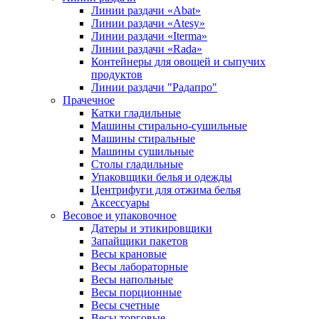
Линии раздачи «Abat»
Линии раздачи «Atesy»
Линии раздачи «Iterma»
Линии раздачи «Rada»
Контейнеры для овощей и сыпучих
продуктов
Линии раздачи "Радапро"
Прачечное
Катки гладильные
Машины стирально-сушильные
Машины стиральные
Машины сушильные
Столы гладильные
Упаковщики белья и одежды
Центрифуги для отжима белья
Аксессуары
Весовое и упаковочное
Датеры и этикировщики
Запайщики пакетов
Весы крановые
Весы лабораторные
Весы напольные
Весы порционные
Весы счетные
Весы торговые