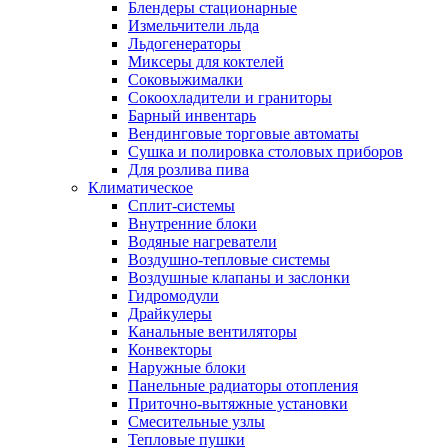
Блендеры стационарные
Измельчители льда
Льдогенераторы
Миксеры для коктелей
Соковыжималки
Сокоохладители и граниторы
Барный инвентарь
Вендинговые торговые автоматы
Сушка и полировка столовых приборов
Для розлива пива
Климатическое
Сплит-системы
Внутренние блоки
Водяные нагреватели
Воздушно-тепловые системы
Воздушные клапаны и заслонки
Гидромодули
Драйкулеры
Канальные вентиляторы
Конвекторы
Наружные блоки
Панельные радиаторы отопления
Приточно-вытяжные установки
Смесительные узлы
Тепловые пушки