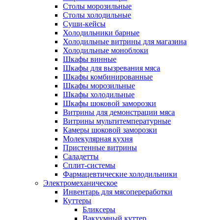
Столы морозильные
Столы холодильные
Суши-кейсы
Холодильники барные
Холодильные витрины для магазина
Холодильные моноблоки
Шкафы винные
Шкафы для вызревания мяса
Шкафы комбинированные
Шкафы морозильные
Шкафы холодильные
Шкафы шоковой заморозки
Витрины для демонстрации мяса
Витрины мультитемпературные
Камеры шоковой заморозки
Молекулярная кухня
Пристенные витрины
Саладетты
Сплит-системы
Фармацевтические холодильники
Электромеханическое
Инвентарь для мясопереработки
Куттеры
Бликсеры
Вакуумный куттер