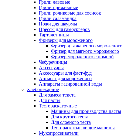
Грили лавовые
Грили прижимные
Грили роликовые для сосисок
Грили саламандра
Ножи для шаурмы
Прессы для гамбургеров
Тарталетницы
Фризеры для мороженого
Фризер для жареного мороженого
Фризер для мягкого мороженого
Фризер мороженого с помпой
Чебуречницы
Аксессуары
Аксессуары для фаст-фуд
Аппарат для мороженого
Аппараты газированной воды
Хлебопекарное
Для замеса текста
Для пасты
Тестораскаточные
Машины для производства пасты
Для крутого теста
Для слоеного теста
Тестораскатывающие машины
Мукопросеиватели