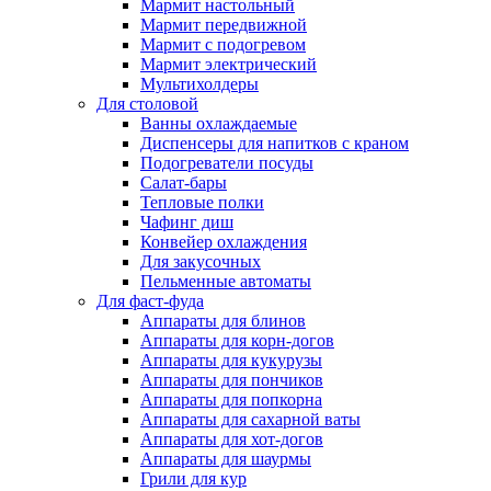
Мармит настольный
Мармит передвижной
Мармит с подогревом
Мармит электрический
Мультихолдеры
Для столовой
Ванны охлаждаемые
Диспенсеры для напитков с краном
Подогреватели посуды
Салат-бары
Тепловые полки
Чафинг диш
Конвейер охлаждения
Для закусочных
Пельменные автоматы
Для фаст-фуда
Аппараты для блинов
Аппараты для корн-догов
Аппараты для кукурузы
Аппараты для пончиков
Аппараты для попкорна
Аппараты для сахарной ваты
Аппараты для хот-догов
Аппараты для шаурмы
Грили для кур