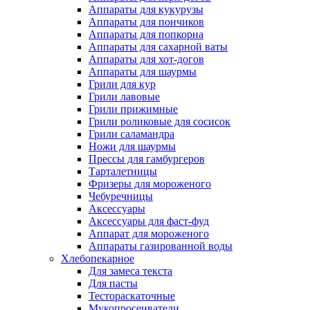
Аппараты для кукурузы
Аппараты для пончиков
Аппараты для попкорна
Аппараты для сахарной ваты
Аппараты для хот-догов
Аппараты для шаурмы
Грили для кур
Грили лавовые
Грили прижимные
Грили роликовые для сосисок
Грили саламандра
Ножи для шаурмы
Прессы для гамбургеров
Тарталетницы
Фризеры для мороженого
Чебуречницы
Аксессуары
Аксессуары для фаст-фуд
Аппарат для мороженого
Аппараты газированной воды
Хлебопекарное
Для замеса текста
Для пасты
Тестораскаточные
Мукопросеиватели