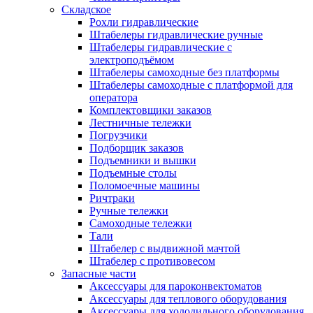
Складское
Рохли гидравлические
Штабелеры гидравлические ручные
Штабелеры гидравлические с
электроподъёмом
Штабелеры самоходные без платформы
Штабелеры самоходные с платформой для
оператора
Комплектовщики заказов
Лестничные тележки
Погрузчики
Подборщик заказов
Подъемники и вышки
Подъемные столы
Поломоечные машины
Ричтраки
Ручные тележки
Самоходные тележки
Тали
Штабелер с выдвижной мачтой
Штабелер с противовесом
Запасные части
Аксессуары для пароконвектоматов
Аксессуары для теплового оборудования
Аксессуары для холодильного оборудования