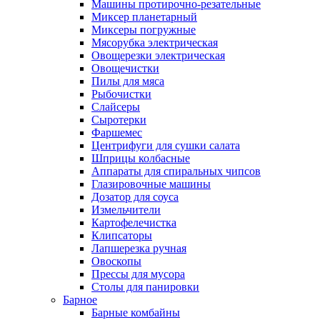
Машины протирочно-резательные
Миксер планетарный
Миксеры погружные
Мясорубка электрическая
Овощерезки электрическая
Овощечистки
Пилы для мяса
Рыбочистки
Слайсеры
Сыротерки
Фаршемес
Центрифуги для сушки салата
Шприцы колбасные
Аппараты для спиральных чипсов
Глазировочные машины
Дозатор для соуса
Измельчители
Картофелечистка
Клипсаторы
Лапшерезка ручная
Овоскопы
Прессы для мусора
Столы для панировки
Барное
Барные комбайны