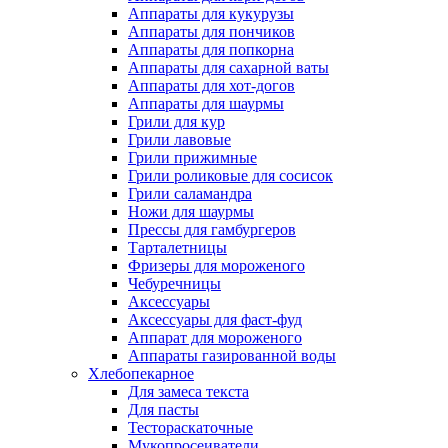
Аппараты для кукурузы
Аппараты для пончиков
Аппараты для попкорна
Аппараты для сахарной ваты
Аппараты для хот-догов
Аппараты для шаурмы
Грили для кур
Грили лавовые
Грили прижимные
Грили роликовые для сосисок
Грили саламандра
Ножи для шаурмы
Прессы для гамбургеров
Тарталетницы
Фризеры для мороженого
Чебуречницы
Аксессуары
Аксессуары для фаст-фуд
Аппарат для мороженого
Аппараты газированной воды
Хлебопекарное
Для замеса текста
Для пасты
Тестораскаточные
Мукопросеиватели