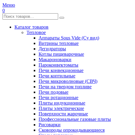
Меню
0
Каталог товаров
Тепловое
Аппараты Sous Vide (Су вид)
Витрины тепловые
Дегидраторы
Котлы пищеварочные
Макароноварки
Пароконвектоматы
Печи конвекционные
Печи коптильные
Печи микроволновые (СВЧ)
Печи на твердом топливе
Печи подовые
Печи ротационные
Плиты индукционные
Плиты электрические
Поверхности жарочные
Профессиональные газовые плиты
Рисоварки
Сковороды опрокидывающиеся