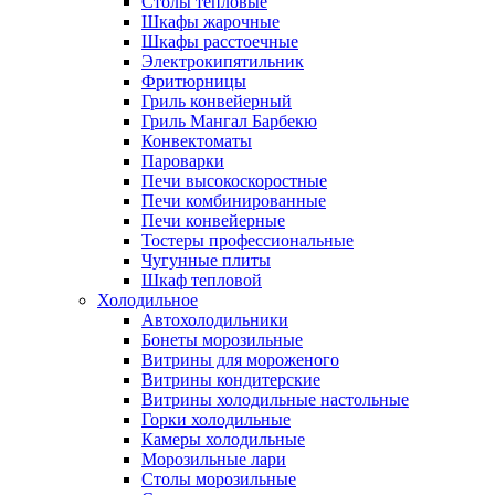
Столы тепловые
Шкафы жарочные
Шкафы расстоечные
Электрокипятильник
Фритюрницы
Гриль конвейерный
Гриль Мангал Барбекю
Конвектоматы
Пароварки
Печи высокоскоростные
Печи комбинированные
Печи конвейерные
Тостеры профессиональные
Чугунные плиты
Шкаф тепловой
Холодильное
Автохолодильники
Бонеты морозильные
Витрины для мороженого
Витрины кондитерские
Витрины холодильные настольные
Горки холодильные
Камеры холодильные
Морозильные лари
Столы морозильные