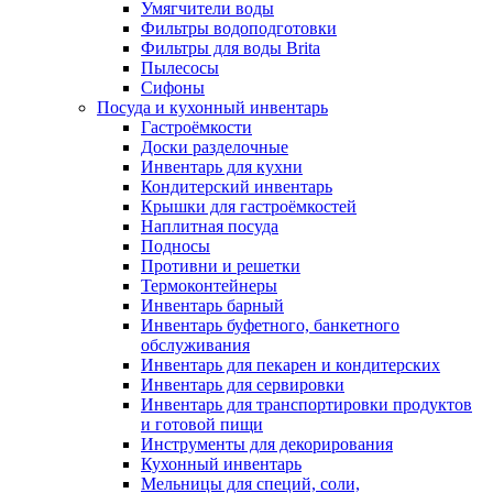
Умягчители воды
Фильтры водоподготовки
Фильтры для воды Brita
Пылесосы
Сифоны
Посуда и кухонный инвентарь
Гастроёмкости
Доски разделочные
Инвентарь для кухни
Кондитерский инвентарь
Крышки для гастроёмкостей
Наплитная посуда
Подносы
Противни и решетки
Термоконтейнеры
Инвентарь барный
Инвентарь буфетного, банкетного
обслуживания
Инвентарь для пекарен и кондитерских
Инвентарь для сервировки
Инвентарь для транспортировки продуктов
и готовой пищи
Инструменты для декорирования
Кухонный инвентарь
Мельницы для специй, соли,