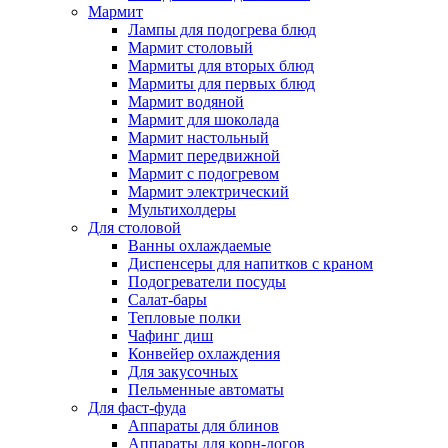
Мармит
Лампы для подогрева блюд
Мармит столовый
Мармиты для вторых блюд
Мармиты для первых блюд
Мармит водяной
Мармит для шоколада
Мармит настольный
Мармит передвижной
Мармит с подогревом
Мармит электрический
Мультихолдеры
Для столовой
Ванны охлаждаемые
Диспенсеры для напитков с краном
Подогреватели посуды
Салат-бары
Тепловые полки
Чафинг диш
Конвейер охлаждения
Для закусочных
Пельменные автоматы
Для фаст-фуда
Аппараты для блинов
Аппараты для корн-догов