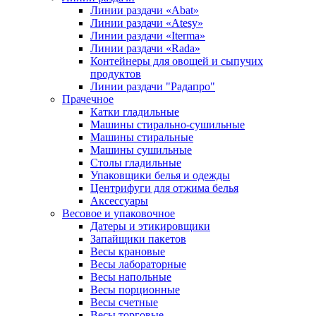
Линии раздачи «Abat»
Линии раздачи «Atesy»
Линии раздачи «Iterma»
Линии раздачи «Rada»
Контейнеры для овощей и сыпучих
продуктов
Линии раздачи "Радапро"
Прачечное
Катки гладильные
Машины стирально-сушильные
Машины стиральные
Машины сушильные
Столы гладильные
Упаковщики белья и одежды
Центрифуги для отжима белья
Аксессуары
Весовое и упаковочное
Датеры и этикировщики
Запайщики пакетов
Весы крановые
Весы лабораторные
Весы напольные
Весы порционные
Весы счетные
Весы торговые