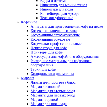
Ведра и отжимы
Инвентарь для мойки стекол
Инвентарь для пола
Контейнеры для мусора
Тележки уборочные
Кофейное
Аппараты для приготовления кофе на песке
Кофеварки капельного типа
Кофемашины автоматические
Кофемашины рожковые
Кофемолки профессиональные
Перколяторы для кофе
Принтеры для кофе
Аксессуары для кофейного оборудования
Расходные материалы для кофейного
оборудования
Турки для кофе
Холодильники для молока
Мармит
Лампы для подогрева блюд
Мармит столовый
Мармиты для вторых блюд
Мармиты для первых блюд
Мармит водяной
Мармит для шоколада