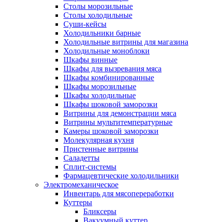
Столы морозильные
Столы холодильные
Суши-кейсы
Холодильники барные
Холодильные витрины для магазина
Холодильные моноблоки
Шкафы винные
Шкафы для вызревания мяса
Шкафы комбинированные
Шкафы морозильные
Шкафы холодильные
Шкафы шоковой заморозки
Витрины для демонстрации мяса
Витрины мультитемпературные
Камеры шоковой заморозки
Молекулярная кухня
Пристенные витрины
Саладетты
Сплит-системы
Фармацевтические холодильники
Электромеханическое
Инвентарь для мясопереработки
Куттеры
Бликсеры
Вакуумный куттер