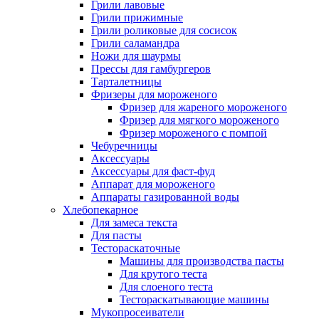
Грили лавовые
Грили прижимные
Грили роликовые для сосисок
Грили саламандра
Ножи для шаурмы
Прессы для гамбургеров
Тарталетницы
Фризеры для мороженого
Фризер для жареного мороженого
Фризер для мягкого мороженого
Фризер мороженого с помпой
Чебуречницы
Аксессуары
Аксессуары для фаст-фуд
Аппарат для мороженого
Аппараты газированной воды
Хлебопекарное
Для замеса текста
Для пасты
Тестораскаточные
Машины для производства пасты
Для крутого теста
Для слоеного теста
Тестораскатывающие машины
Мукопросеиватели