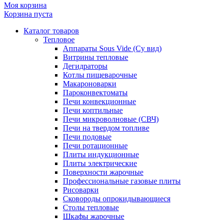
Моя корзина
Корзина пуста
Каталог товаров
Тепловое
Аппараты Sous Vide (Су вид)
Витрины тепловые
Дегидраторы
Котлы пищеварочные
Макароноварки
Пароконвектоматы
Печи конвекционные
Печи коптильные
Печи микроволновые (СВЧ)
Печи на твердом топливе
Печи подовые
Печи ротационные
Плиты индукционные
Плиты электрические
Поверхности жарочные
Профессиональные газовые плиты
Рисоварки
Сковороды опрокидывающиеся
Столы тепловые
Шкафы жарочные