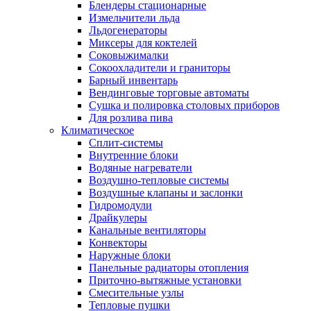
Блендеры стационарные
Измельчители льда
Льдогенераторы
Миксеры для коктелей
Соковыжималки
Сокоохладители и граниторы
Барный инвентарь
Вендинговые торговые автоматы
Сушка и полировка столовых приборов
Для розлива пива
Климатическое
Сплит-системы
Внутренние блоки
Водяные нагреватели
Воздушно-тепловые системы
Воздушные клапаны и заслонки
Гидромодули
Драйкулеры
Канальные вентиляторы
Конвекторы
Наружные блоки
Панельные радиаторы отопления
Приточно-вытяжные установки
Смесительные узлы
Тепловые пушки