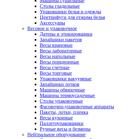
Машины сушильные
Столы гладильные
Упаковщики белья и одежды
Центрифуги для отжима белья
Аксессуары
Весовое и упаковочное
Датеры и этикировщики
Запайщики пакетов
Весы крановые
Весы лабораторные
Весы напольные
Весы порционные
Весы счетные
Весы торговые
Упаковщики вакуумные
Запайщики лотков
Машины обвязочные
Машины термоусадочные
Столы упаковочные
Фасовочно-упаковочные аппараты
Пакеты, лотки, пленка
Весы кухонные
Паллетоупаковщики
Ручные весы и безмены
Нейтральное оборудование