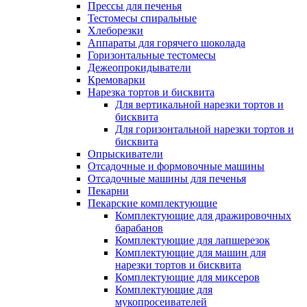
Прессы для печенья
Тестомесы спиральные
Хлеборезки
Аппараты для горячего шоколада
Горизонтальные тестомесы
Дежеопрокидыватели
Кремоварки
Нарезка тортов и бисквита
Для вертикальной нарезки тортов и
бисквита
Для горизонтальной нарезки тортов и
бисквита
Опрыскиватели
Отсадочные и формовочные машины
Отсадочные машины для печенья
Пекарни
Пекарские комплектующие
Комплектующие для дражировочных
барабанов
Комплектующие для лапшерезок
Комплектующие для машин для
нарезки тортов и бисквита
Комплектующие для миксеров
Комплектующие для
мукопросеивателей