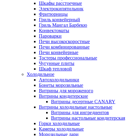
Шкафы расстоечные
Электрокипятильник
Фритюрницы
Гриль конвейерный
Гриль Мангал Барбекю
Конвектоматы
Пароварки
Печи высокоскоростные
Печи комбинированные
Печи конвейерные
Тостеры профессиональные
Чугунные плиты
Шкаф тепловой
Холодильное
Автохолодильники
Бонеты морозильные
Витрины для мороженого
Витрины кондитерские
Витрины десертные CANARY
Витрины холодильные настольные
Витрины для ингредиентов
Витрины настольные кондитерская
Горки холодильные
Камеры холодильные
Морозильные лари