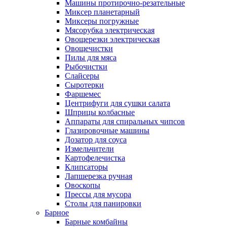
Машины протирочно-резательные
Миксер планетарный
Миксеры погружные
Мясорубка электрическая
Овощерезки электрическая
Овощечистки
Пилы для мяса
Рыбочистки
Слайсеры
Сыротерки
Фаршемес
Центрифуги для сушки салата
Шприцы колбасные
Аппараты для спиральных чипсов
Глазировочные машины
Дозатор для соуса
Измельчители
Картофелечистка
Клипсаторы
Лапшерезка ручная
Овоскопы
Прессы для мусора
Столы для панировки
Барное
Барные комбайны