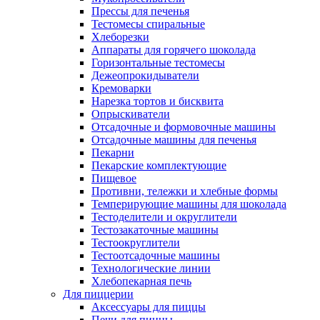
Прессы для печенья
Тестомесы спиральные
Хлеборезки
Аппараты для горячего шоколада
Горизонтальные тестомесы
Дежеопрокидыватели
Кремоварки
Нарезка тортов и бисквита
Опрыскиватели
Отсадочные и формовочные машины
Отсадочные машины для печенья
Пекарни
Пекарские комплектующие
Пищевое
Противни, тележки и хлебные формы
Темперирующие машины для шоколада
Тестоделители и округлители
Тестозакаточные машины
Тестоокруглители
Тестоотсадочные машины
Технологические линии
Хлебопекарная печь
Для пиццерии
Аксессуары для пиццы
Печи для пиццы