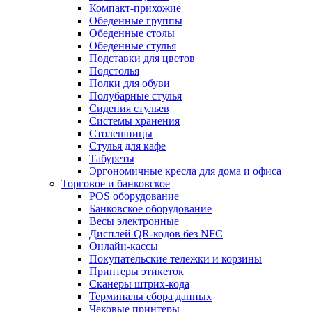
Компакт-прихожие
Обеденные группы
Обеденные столы
Обеденные стулья
Подставки для цветов
Подстолья
Полки для обуви
Полубарные стулья
Сидения стульев
Системы хранения
Столешницы
Стулья для кафе
Табуреты
Эргономичные кресла для дома и офиса
Торговое и банковское
POS оборудование
Банковское оборудование
Весы электронные
Дисплей QR-кодов без NFC
Онлайн-кассы
Покупательские тележки и корзины
Принтеры этикеток
Сканеры штрих-кода
Терминалы сбора данных
Чековые принтеры