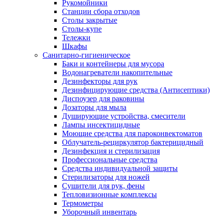
Рукомойники
Станции сбора отходов
Столы закрытые
Столы-купе
Тележки
Шкафы
Санитарно-гигиеническое
Баки и контейнеры для мусора
Водонагреватели накопительные
Дезинфекторы для рук
Дезинфицирующие средства (Антисептики)
Диспоузер для раковины
Дозаторы для мыла
Душирующие устройства, смесители
Лампы инсектицидные
Моющие средства для пароконвектоматов
Облучатель-рециркулятор бактерицидный
Дезинфекция и стерилизация
Профессиональные средства
Средства индивидуальной защиты
Стерилизаторы для ножей
Сушители для рук, фены
Тепловизионные комплексы
Термометры
Уборочный инвентарь