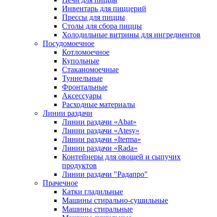
Инвентарь для пиццерий
Прессы для пиццы
Столы для сбора пиццы
Холодильные витрины для ингредиентов
Посудомоечное
Котломоечное
Купольные
Стаканомоечные
Туннельные
Фронтальные
Аксессуары
Расходные материалы
Линии раздачи
Линии раздачи «Abat»
Линии раздачи «Atesy»
Линии раздачи «Iterma»
Линии раздачи «Rada»
Контейнеры для овощей и сыпучих
продуктов
Линии раздачи "Радапро"
Прачечное
Катки гладильные
Машины стирально-сушильные
Машины стиральные