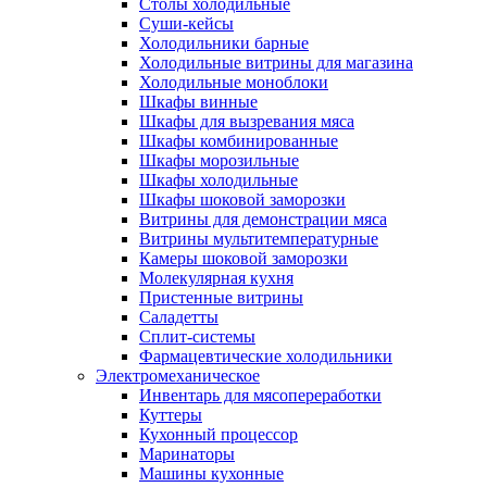
Столы холодильные
Суши-кейсы
Холодильники барные
Холодильные витрины для магазина
Холодильные моноблоки
Шкафы винные
Шкафы для вызревания мяса
Шкафы комбинированные
Шкафы морозильные
Шкафы холодильные
Шкафы шоковой заморозки
Витрины для демонстрации мяса
Витрины мультитемпературные
Камеры шоковой заморозки
Молекулярная кухня
Пристенные витрины
Саладетты
Сплит-системы
Фармацевтические холодильники
Электромеханическое
Инвентарь для мясопереработки
Куттеры
Кухонный процессор
Маринаторы
Машины кухонные