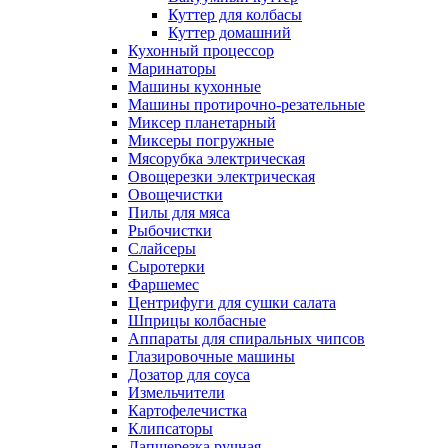
Куттер для колбасы
Куттер домашний
Кухонный процессор
Маринаторы
Машины кухонные
Машины протирочно-резательные
Миксер планетарный
Миксеры погружные
Мясорубка электрическая
Овощерезки электрическая
Овощечистки
Пилы для мяса
Рыбочистки
Слайсеры
Сыротерки
Фаршемес
Центрифуги для сушки салата
Шприцы колбасные
Аппараты для спиральных чипсов
Глазировочные машины
Дозатор для соуса
Измельчители
Картофелечистка
Клипсаторы
Лапшерезка ручная