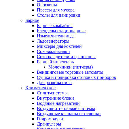
Овоскопы
Прессы для мусора
Столы для панировки
Барное
Барные комбайны
Блендеры стационарные
Измельчители льда
Льдогенераторы
Миксеры для коктелей
Соковыжималки
Сокоохладители и граниторы
Барный инвентарь
Молочники (питчеры)
Вендинговые торговые автоматы
Сушка и полировка столовых приборов
Для розлива пива
Климатическое
Сплит-системы
Внутренние блоки
Водяные нагреватели
Воздушно-тепловые системы
Воздушные клапаны и заслонки
Гидромодули
Драйкулеры