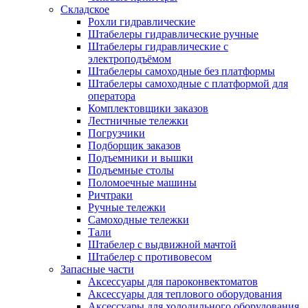
Складское
Рохли гидравлические
Штабелеры гидравлические ручные
Штабелеры гидравлические с
электроподъёмом
Штабелеры самоходные без платформы
Штабелеры самоходные с платформой для
оператора
Комплектовщики заказов
Лестничные тележки
Погрузчики
Подборщик заказов
Подъемники и вышки
Подъемные столы
Поломоечные машины
Ричтраки
Ручные тележки
Самоходные тележки
Тали
Штабелер с выдвижной мачтой
Штабелер с противовесом
Запасные части
Аксессуары для пароконвектоматов
Аксессуары для теплового оборудования
Аксессуары для холодильного оборудования