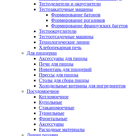
Тестоделители и округлители
Тестозакаточные машины
Формирование батонов
Формирование рогаликов
Формирование французских багетов
Тестоокруглители
Тестоотсадочные машины
Технологические линии
Хлебопекарная печь
Для пиццерии
Аксессуары для пиццы
Печи для пиццы
Инвентарь для пиццерий
Прессы для пиццы
Столы для сбора пиццы
Холодильные витрины для ингредиентов
Посудомоечное
Котломоечное
Купольные
Стаканомоечные
Туннельные
Фронтальные
Аксессуары
Расходные материалы
Линии раздачи