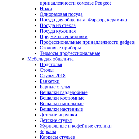
принадлежности сомелье Peugeot
Ножи
Одноразовая посуда
Посуда для общепита. Фарфор, керамика
Посуда из стекла
Посуда кухонная
Предметы сервировки
Профессиональные принадлежности gadgets
Столовые приборы
Термосы профессиональные
Мебель для общепита
Подстолья
Столы
Стулья 2018
Банкетки
Барные стулья
Вешалки гардеробные
Вешалки костюмные
Вешалки напольные
Вешалки настенные
Детские игрушки
Детские стулья
Журнальные и кофейные столики
Зеркала
Каркасы стульев