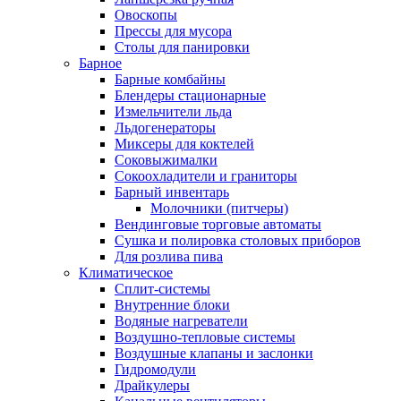
Овоскопы
Прессы для мусора
Столы для панировки
Барное
Барные комбайны
Блендеры стационарные
Измельчители льда
Льдогенераторы
Миксеры для коктелей
Соковыжималки
Сокоохладители и граниторы
Барный инвентарь
Молочники (питчеры)
Вендинговые торговые автоматы
Сушка и полировка столовых приборов
Для розлива пива
Климатическое
Сплит-системы
Внутренние блоки
Водяные нагреватели
Воздушно-тепловые системы
Воздушные клапаны и заслонки
Гидромодули
Драйкулеры