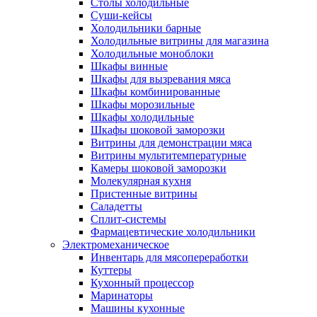
Столы холодильные
Суши-кейсы
Холодильники барные
Холодильные витрины для магазина
Холодильные моноблоки
Шкафы винные
Шкафы для вызревания мяса
Шкафы комбинированные
Шкафы морозильные
Шкафы холодильные
Шкафы шоковой заморозки
Витрины для демонстрации мяса
Витрины мультитемпературные
Камеры шоковой заморозки
Молекулярная кухня
Пристенные витрины
Саладетты
Сплит-системы
Фармацевтические холодильники
Электромеханическое
Инвентарь для мясопереработки
Куттеры
Кухонный процессор
Маринаторы
Машины кухонные