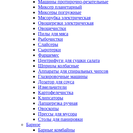
Машины протирочно-резательные
Миксер планетарный
Миксеры погружные
Мясорубка электрическая
Овощерезки электрическая
Овощечистки
Пилы для мяса
Рыбочистки
Слайсеры
Сыротерки
Фаршемес
Центрифуги для сушки салата
Шприцы колбасные
Аппараты для спиральных чипсов
Глазировочные машины
Дозатор для соуса
Измельчители
Картофелечистка
Клипсаторы
Лапшерезка ручная
Овоскопы
Прессы для мусора
Столы для панировки
Барное
Барные комбайны