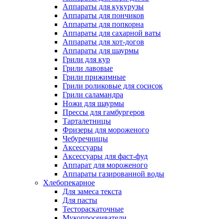
Аппараты для кукурузы
Аппараты для пончиков
Аппараты для попкорна
Аппараты для сахарной ваты
Аппараты для хот-догов
Аппараты для шаурмы
Грили для кур
Грили лавовые
Грили прижимные
Грили роликовые для сосисок
Грили саламандра
Ножи для шаурмы
Прессы для гамбургеров
Тарталетницы
Фризеры для мороженого
Чебуречницы
Аксессуары
Аксессуары для фаст-фуд
Аппарат для мороженого
Аппараты газированной воды
Хлебопекарное
Для замеса текста
Для пасты
Тестораскаточные
Мукопросеиватели