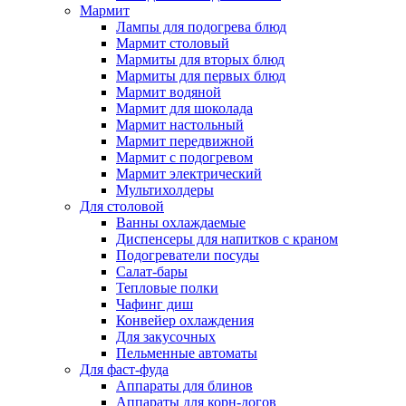
Мармит
Лампы для подогрева блюд
Мармит столовый
Мармиты для вторых блюд
Мармиты для первых блюд
Мармит водяной
Мармит для шоколада
Мармит настольный
Мармит передвижной
Мармит с подогревом
Мармит электрический
Мультихолдеры
Для столовой
Ванны охлаждаемые
Диспенсеры для напитков с краном
Подогреватели посуды
Салат-бары
Тепловые полки
Чафинг диш
Конвейер охлаждения
Для закусочных
Пельменные автоматы
Для фаст-фуда
Аппараты для блинов
Аппараты для корн-догов