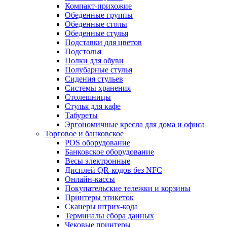
Компакт-прихожие
Обеденные группы
Обеденные столы
Обеденные стулья
Подставки для цветов
Подстолья
Полки для обуви
Полубарные стулья
Сидения стульев
Системы хранения
Столешницы
Стулья для кафе
Табуреты
Эргономичные кресла для дома и офиса
Торговое и банковское
POS оборудование
Банковское оборудование
Весы электронные
Дисплей QR-кодов без NFC
Онлайн-кассы
Покупательские тележки и корзины
Принтеры этикеток
Сканеры штрих-кода
Терминалы сбора данных
Чековые принтеры