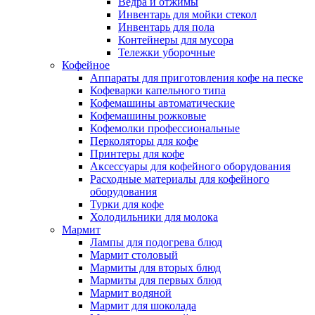
Ведра и отжимы
Инвентарь для мойки стекол
Инвентарь для пола
Контейнеры для мусора
Тележки уборочные
Кофейное
Аппараты для приготовления кофе на песке
Кофеварки капельного типа
Кофемашины автоматические
Кофемашины рожковые
Кофемолки профессиональные
Перколяторы для кофе
Принтеры для кофе
Аксессуары для кофейного оборудования
Расходные материалы для кофейного
оборудования
Турки для кофе
Холодильники для молока
Мармит
Лампы для подогрева блюд
Мармит столовый
Мармиты для вторых блюд
Мармиты для первых блюд
Мармит водяной
Мармит для шоколада