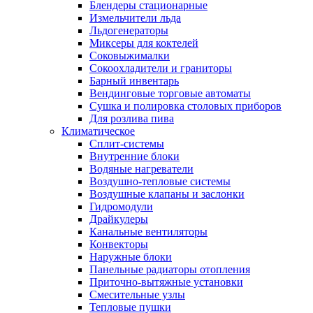
Блендеры стационарные
Измельчители льда
Льдогенераторы
Миксеры для коктелей
Соковыжималки
Сокоохладители и граниторы
Барный инвентарь
Вендинговые торговые автоматы
Сушка и полировка столовых приборов
Для розлива пива
Климатическое
Сплит-системы
Внутренние блоки
Водяные нагреватели
Воздушно-тепловые системы
Воздушные клапаны и заслонки
Гидромодули
Драйкулеры
Канальные вентиляторы
Конвекторы
Наружные блоки
Панельные радиаторы отопления
Приточно-вытяжные установки
Смесительные узлы
Тепловые пушки