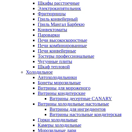
Шкафы расстоечные
Электрокипятильник
Фритюрницы
Гриль конвейерный
Гриль Мангал Барбекю
Конвектоматы
Пароварки
Печи высокоскоростные
Печи комбинированные
Печи конвейерные
Тостеры профессиональные
Чугунные плиты
Шкаф тепловой
Холодильное
Автохолодильники
Бонеты морозильные
Витрины для мороженого
Витрины кондитерские
Витрины десертные CANARY
Витрины холодильные настольные
Витрины для ингредиентов
Витрины настольные кондитерская
Горки холодильные
Камеры холодильные
Морозильные лари