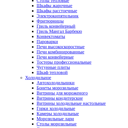
Столы тепловые
Шкафы жарочные
Шкафы расстоечные
Электрокипятильник
Фритюрницы
Гриль конвейерный
Гриль Мангал Барбекю
Конвектоматы
Пароварки
Печи высокоскоростные
Печи комбинированные
Печи конвейерные
Тостеры профессиональные
Чугунные плиты
Шкаф тепловой
Холодильное
Автохолодильники
Бонеты морозильные
Витрины для мороженого
Витрины кондитерские
Витрины холодильные настольные
Горки холодильные
Камеры холодильные
Морозильные лари
Столы морозильные