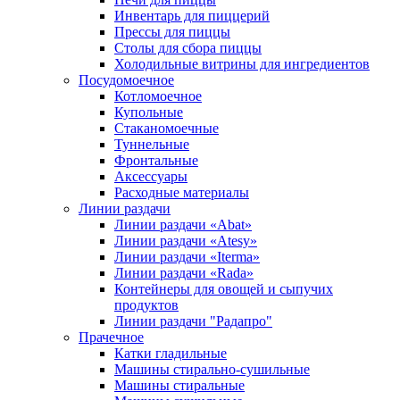
Инвентарь для пиццерий
Прессы для пиццы
Столы для сбора пиццы
Холодильные витрины для ингредиентов
Посудомоечное
Котломоечное
Купольные
Стаканомоечные
Туннельные
Фронтальные
Аксессуары
Расходные материалы
Линии раздачи
Линии раздачи «Abat»
Линии раздачи «Atesy»
Линии раздачи «Iterma»
Линии раздачи «Rada»
Контейнеры для овощей и сыпучих
продуктов
Линии раздачи "Радапро"
Прачечное
Катки гладильные
Машины стирально-сушильные
Машины стиральные