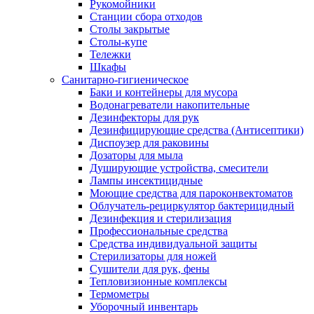
Рукомойники
Станции сбора отходов
Столы закрытые
Столы-купе
Тележки
Шкафы
Санитарно-гигиеническое
Баки и контейнеры для мусора
Водонагреватели накопительные
Дезинфекторы для рук
Дезинфицирующие средства (Антисептики)
Диспоузер для раковины
Дозаторы для мыла
Душирующие устройства, смесители
Лампы инсектицидные
Моющие средства для пароконвектоматов
Облучатель-рециркулятор бактерицидный
Дезинфекция и стерилизация
Профессиональные средства
Средства индивидуальной защиты
Стерилизаторы для ножей
Сушители для рук, фены
Тепловизионные комплексы
Термометры
Уборочный инвентарь