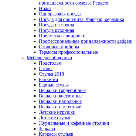
принадлежности сомелье Peugeot
Ножи
Одноразовая посуда
Посуда для общепита. Фарфор, керамика
Посуда из стекла
Посуда кухонная
Предметы сервировки
Профессиональные принадлежности gadgets
Столовые приборы
Термосы профессиональные
Мебель для общепита
Подстолья
Столы
Стулья 2018
Банкетки
Барные стулья
Вешалки гардеробные
Вешалки костюмные
Вешалки напольные
Вешалки настенные
Детские игрушки
Детские стулья
Журнальные и кофейные столики
Зеркала
Каркасы стульев