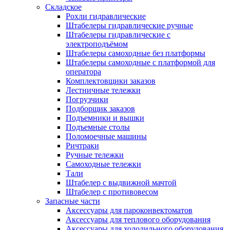
Складское
Рохли гидравлические
Штабелеры гидравлические ручные
Штабелеры гидравлические с
электроподъёмом
Штабелеры самоходные без платформы
Штабелеры самоходные с платформой для
оператора
Комплектовщики заказов
Лестничные тележки
Погрузчики
Подборщик заказов
Подъемники и вышки
Подъемные столы
Поломоечные машины
Ричтраки
Ручные тележки
Самоходные тележки
Тали
Штабелер с выдвижной мачтой
Штабелер с противовесом
Запасные части
Аксессуары для пароконвектоматов
Аксессуары для теплового оборудования
Аксессуары для холодильного оборудования