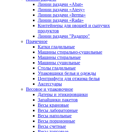
Линии раздачи «Abat»
Линии раздачи «Atesy»
Линии раздачи «Iterma»
Линии раздачи «Rada»
Контейнеры для овощей и сыпучих
продуктов
Линии раздачи "Радапро"
Прачечное
Катки гладильные
Машины стирально-сушильные
Машины стиральные
Машины сушильные
Столы гладильные
Упаковщики белья и одежды
Центрифуги для отжима белья
Аксессуары
Весовое и упаковочное
Датеры и этикировщики
Запайщики пакетов
Весы крановые
Весы лабораторные
Весы напольные
Весы порционные
Весы счетные
Весы торговые