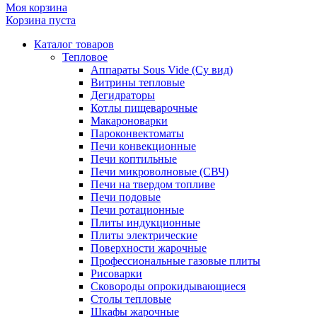
Моя корзина
Корзина пуста
Каталог товаров
Тепловое
Аппараты Sous Vide (Су вид)
Витрины тепловые
Дегидраторы
Котлы пищеварочные
Макароноварки
Пароконвектоматы
Печи конвекционные
Печи коптильные
Печи микроволновые (СВЧ)
Печи на твердом топливе
Печи подовые
Печи ротационные
Плиты индукционные
Плиты электрические
Поверхности жарочные
Профессиональные газовые плиты
Рисоварки
Сковороды опрокидывающиеся
Столы тепловые
Шкафы жарочные