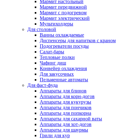
Мармит настольный
Мармит передвижной
Мармит с подогревом
Мармит электрический
Мультихолдеры
Для столовой
Ванны охлаждаемые
Диспенсеры для напитков с краном
Подогреватели посуды
Салат-бары
Тепловые полки
Чафинг диш
Конвейер охлаждения
Для закусочных
Пельменные автоматы
Для фаст-фуда
Аппараты для блинов
Аппараты для корн-догов
Аппараты для кукурузы
Аппараты для пончиков
Аппараты для попкорна
Аппараты для сахарной ваты
Аппараты для хот-догов
Аппараты для шаурмы
Грили для кур