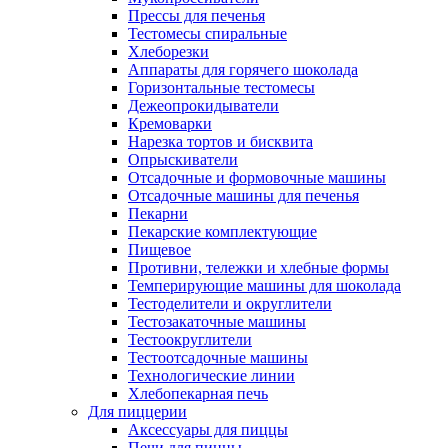
Прессы для печенья
Тестомесы спиральные
Хлеборезки
Аппараты для горячего шоколада
Горизонтальные тестомесы
Дежеопрокидыватели
Кремоварки
Нарезка тортов и бисквита
Опрыскиватели
Отсадочные и формовочные машины
Отсадочные машины для печенья
Пекарни
Пекарские комплектующие
Пищевое
Противни, тележки и хлебные формы
Темперирующие машины для шоколада
Тестоделители и округлители
Тестозакаточные машины
Тестоокруглители
Тестоотсадочные машины
Технологические линии
Хлебопекарная печь
Для пиццерии
Аксессуары для пиццы
Печи для пиццы