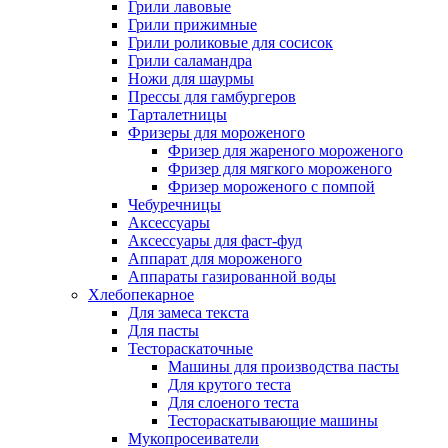
Грили лавовые
Грили прижимные
Грили роликовые для сосисок
Грили саламандра
Ножи для шаурмы
Прессы для гамбургеров
Тарталетницы
Фризеры для мороженого
Фризер для жареного мороженого
Фризер для мягкого мороженого
Фризер мороженого с помпой
Чебуречницы
Аксессуары
Аксессуары для фаст-фуд
Аппарат для мороженого
Аппараты газированной воды
Хлебопекарное
Для замеса текста
Для пасты
Тестораскаточные
Машины для производства пасты
Для крутого теста
Для слоеного теста
Тестораскатывающие машины
Мукопросеиватели