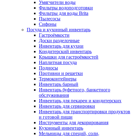
Умягчители воды
Фильтры водоподготовки
Фильтры для воды Brita
Пылесосы
Сифоны
Посуда и кухонный инвентарь
Гастроёмкости
Доски разделочные
Инвентарь для кухни
Кондитерский инвентарь
Крышки для гастроёмкостей
Наплитная посуда
Подносы
Противни и решетки
Термоконтейнеры
Инвентарь барный
Инвентарь буфетного, банкетного
обслуживания
Инвентарь для пекарен и кондитерских
Инвентарь для сервировки
Инвентарь для транспортировки продуктов
и готовой пищи
Инструменты для декорирования
Кухонный инвентарь
Мельницы для специй, соли,