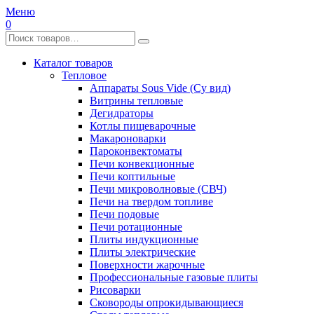
Меню
0
Каталог товаров
Тепловое
Аппараты Sous Vide (Су вид)
Витрины тепловые
Дегидраторы
Котлы пищеварочные
Макароноварки
Пароконвектоматы
Печи конвекционные
Печи коптильные
Печи микроволновые (СВЧ)
Печи на твердом топливе
Печи подовые
Печи ротационные
Плиты индукционные
Плиты электрические
Поверхности жарочные
Профессиональные газовые плиты
Рисоварки
Сковороды опрокидывающиеся