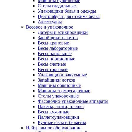
Машины сушильные
Столы гладильные
Упаковщики белья и одежды
Центрифуги для отжима белья
Аксессуары
Весовое и упаковочное
Датеры и этикировщики
Запайщики пакетов
Весы крановые
Весы лабораторные
Весы напольные
Весы порционные
Весы счетные
Весы торговые
Упаковщики вакуумные
Запайщики лотков
Машины обвязочные
Машины термоусадочные
Столы упаковочные
Фасовочно-упаковочные аппараты
Пакеты, лотки, пленка
Весы кухонные
Паллетоупаковщики
Ручные весы и безмены
Нейтральное оборудование