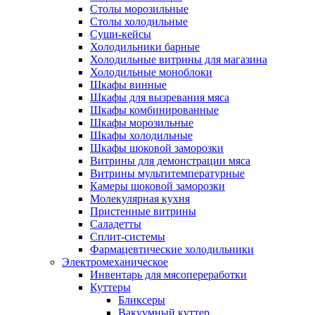
Столы морозильные
Столы холодильные
Суши-кейсы
Холодильники барные
Холодильные витрины для магазина
Холодильные моноблоки
Шкафы винные
Шкафы для вызревания мяса
Шкафы комбинированные
Шкафы морозильные
Шкафы холодильные
Шкафы шоковой заморозки
Витрины для демонстрации мяса
Витрины мультитемпературные
Камеры шоковой заморозки
Молекулярная кухня
Пристенные витрины
Саладетты
Сплит-системы
Фармацевтические холодильники
Электромеханическое
Инвентарь для мясопереработки
Куттеры
Бликсеры
Вакуумный куттер