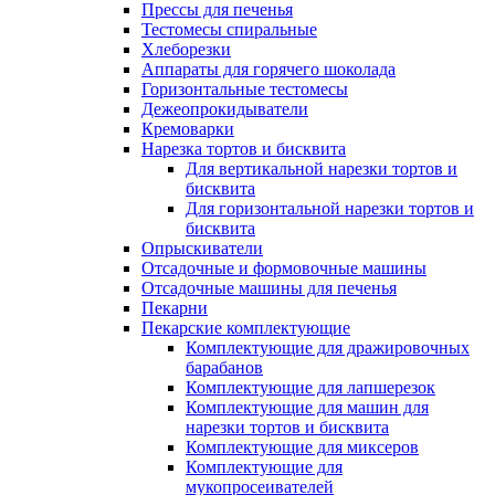
Прессы для печенья
Тестомесы спиральные
Хлеборезки
Аппараты для горячего шоколада
Горизонтальные тестомесы
Дежеопрокидыватели
Кремоварки
Нарезка тортов и бисквита
Для вертикальной нарезки тортов и
бисквита
Для горизонтальной нарезки тортов и
бисквита
Опрыскиватели
Отсадочные и формовочные машины
Отсадочные машины для печенья
Пекарни
Пекарские комплектующие
Комплектующие для дражировочных
барабанов
Комплектующие для лапшерезок
Комплектующие для машин для
нарезки тортов и бисквита
Комплектующие для миксеров
Комплектующие для
мукопросеивателей