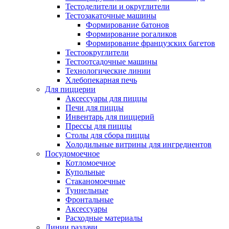
Тестоделители и округлители
Тестозакаточные машины
Формирование батонов
Формирование рогаликов
Формирование французских багетов
Тестоокруглители
Тестоотсадочные машины
Технологические линии
Хлебопекарная печь
Для пиццерии
Аксессуары для пиццы
Печи для пиццы
Инвентарь для пиццерий
Прессы для пиццы
Столы для сбора пиццы
Холодильные витрины для ингредиентов
Посудомоечное
Котломоечное
Купольные
Стаканомоечные
Туннельные
Фронтальные
Аксессуары
Расходные материалы
Линии раздачи