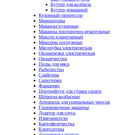
Куттер для колбасы
Куттер домашний
Кухонный процессор
Маринаторы
Машины кухонные
Машины протирочно-резательные
Миксер планетарный
Миксеры погружные
Мясорубка электрическая
Овощерезки электрическая
Овощечистки
Пилы для мяса
Рыбочистки
Слайсеры
Сыротерки
Фаршемес
Центрифуги для сушки салата
Шприцы колбасные
Аппараты для спиральных чипсов
Глазировочные машины
Дозатор для соуса
Измельчители
Картофелечистка
Клипсаторы
Лапшерезка ручная