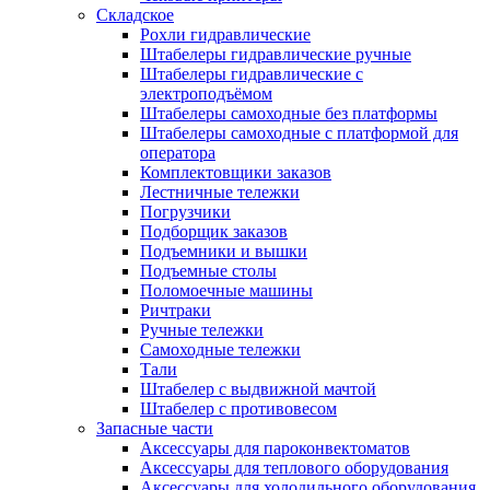
Складское
Рохли гидравлические
Штабелеры гидравлические ручные
Штабелеры гидравлические с
электроподъёмом
Штабелеры самоходные без платформы
Штабелеры самоходные с платформой для
оператора
Комплектовщики заказов
Лестничные тележки
Погрузчики
Подборщик заказов
Подъемники и вышки
Подъемные столы
Поломоечные машины
Ричтраки
Ручные тележки
Самоходные тележки
Тали
Штабелер с выдвижной мачтой
Штабелер с противовесом
Запасные части
Аксессуары для пароконвектоматов
Аксессуары для теплового оборудования
Аксессуары для холодильного оборудования