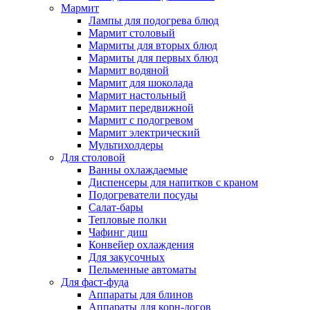
Мармит
Лампы для подогрева блюд
Мармит столовый
Мармиты для вторых блюд
Мармиты для первых блюд
Мармит водяной
Мармит для шоколада
Мармит настольный
Мармит передвижной
Мармит с подогревом
Мармит электрический
Мультихолдеры
Для столовой
Ванны охлаждаемые
Диспенсеры для напитков с краном
Подогреватели посуды
Салат-бары
Тепловые полки
Чафинг диш
Конвейер охлаждения
Для закусочных
Пельменные автоматы
Для фаст-фуда
Аппараты для блинов
Аппараты для корн-догов