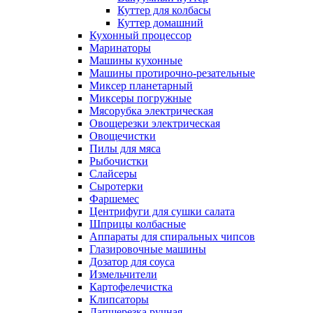
Куттер для колбасы
Куттер домашний
Кухонный процессор
Маринаторы
Машины кухонные
Машины протирочно-резательные
Миксер планетарный
Миксеры погружные
Мясорубка электрическая
Овощерезки электрическая
Овощечистки
Пилы для мяса
Рыбочистки
Слайсеры
Сыротерки
Фаршемес
Центрифуги для сушки салата
Шприцы колбасные
Аппараты для спиральных чипсов
Глазировочные машины
Дозатор для соуса
Измельчители
Картофелечистка
Клипсаторы
Лапшерезка ручная