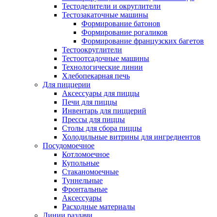
Тестоделители и округлители
Тестозакаточные машины
Формирование батонов
Формирование рогаликов
Формирование французских багетов
Тестоокруглители
Тестоотсадочные машины
Технологические линии
Хлебопекарная печь
Для пиццерии
Аксессуары для пиццы
Печи для пиццы
Инвентарь для пиццерий
Прессы для пиццы
Столы для сбора пиццы
Холодильные витрины для ингредиентов
Посудомоечное
Котломоечное
Купольные
Стаканомоечные
Туннельные
Фронтальные
Аксессуары
Расходные материалы
Линии раздачи