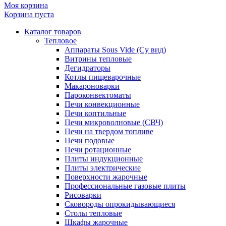
Моя корзина
Корзина пуста
Каталог товаров
Тепловое
Аппараты Sous Vide (Су вид)
Витрины тепловые
Дегидраторы
Котлы пищеварочные
Макароноварки
Пароконвектоматы
Печи конвекционные
Печи коптильные
Печи микроволновые (СВЧ)
Печи на твердом топливе
Печи подовые
Печи ротационные
Плиты индукционные
Плиты электрические
Поверхности жарочные
Профессиональные газовые плиты
Рисоварки
Сковороды опрокидывающиеся
Столы тепловые
Шкафы жарочные