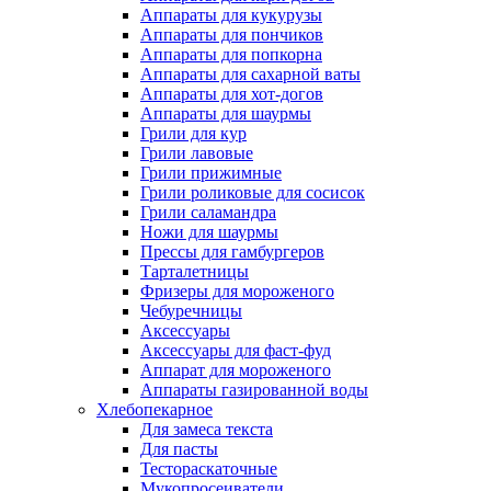
Аппараты для кукурузы
Аппараты для пончиков
Аппараты для попкорна
Аппараты для сахарной ваты
Аппараты для хот-догов
Аппараты для шаурмы
Грили для кур
Грили лавовые
Грили прижимные
Грили роликовые для сосисок
Грили саламандра
Ножи для шаурмы
Прессы для гамбургеров
Тарталетницы
Фризеры для мороженого
Чебуречницы
Аксессуары
Аксессуары для фаст-фуд
Аппарат для мороженого
Аппараты газированной воды
Хлебопекарное
Для замеса текста
Для пасты
Тестораскаточные
Мукопросеиватели