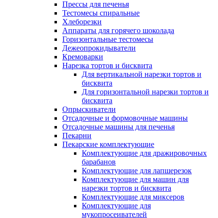
Прессы для печенья
Тестомесы спиральные
Хлеборезки
Аппараты для горячего шоколада
Горизонтальные тестомесы
Дежеопрокидыватели
Кремоварки
Нарезка тортов и бисквита
Для вертикальной нарезки тортов и
бисквита
Для горизонтальной нарезки тортов и
бисквита
Опрыскиватели
Отсадочные и формовочные машины
Отсадочные машины для печенья
Пекарни
Пекарские комплектующие
Комплектующие для дражировочных
барабанов
Комплектующие для лапшерезок
Комплектующие для машин для
нарезки тортов и бисквита
Комплектующие для миксеров
Комплектующие для
мукопросеивателей