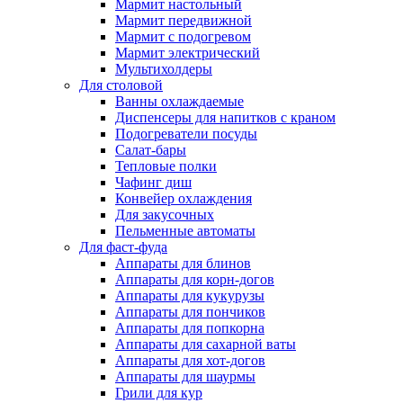
Мармит настольный
Мармит передвижной
Мармит с подогревом
Мармит электрический
Мультихолдеры
Для столовой
Ванны охлаждаемые
Диспенсеры для напитков с краном
Подогреватели посуды
Салат-бары
Тепловые полки
Чафинг диш
Конвейер охлаждения
Для закусочных
Пельменные автоматы
Для фаст-фуда
Аппараты для блинов
Аппараты для корн-догов
Аппараты для кукурузы
Аппараты для пончиков
Аппараты для попкорна
Аппараты для сахарной ваты
Аппараты для хот-догов
Аппараты для шаурмы
Грили для кур