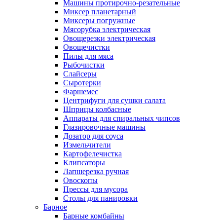
Машины протирочно-резательные
Миксер планетарный
Миксеры погружные
Мясорубка электрическая
Овощерезки электрическая
Овощечистки
Пилы для мяса
Рыбочистки
Слайсеры
Сыротерки
Фаршемес
Центрифуги для сушки салата
Шприцы колбасные
Аппараты для спиральных чипсов
Глазировочные машины
Дозатор для соуса
Измельчители
Картофелечистка
Клипсаторы
Лапшерезка ручная
Овоскопы
Прессы для мусора
Столы для панировки
Барное
Барные комбайны