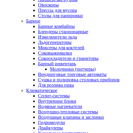
Овоскопы
Прессы для мусора
Столы для панировки
Барное
Барные комбайны
Блендеры стационарные
Измельчители льда
Льдогенераторы
Миксеры для коктелей
Соковыжималки
Сокоохладители и граниторы
Барный инвентарь
Молочники (питчеры)
Вендинговые торговые автоматы
Сушка и полировка столовых приборов
Для розлива пива
Климатическое
Сплит-системы
Внутренние блоки
Водяные нагреватели
Воздушно-тепловые системы
Воздушные клапаны и заслонки
Гидромодули
Драйкулеры