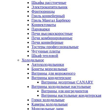
Шкафы расстоечные
Электрокипятильник
Фритюрницы
Гриль конвейерный
Гриль Мангал Барбекю
Конвектоматы
Пароварки
Печи высокоскоростные
Печи комбинированные
Печи конвейерные
Тостеры профессиональные
Чугунные плиты
Шкаф тепловой
Холодильное
Автохолодильники
Бонеты морозильные
Витрины для мороженого
Витрины кондитерские
Витрины десертные CANARY
Витрины холодильные настольные
Витрины для ингредиентов
Витрины настольные кондитерская
Горки холодильные
Камеры холодильные
Морозильные лари