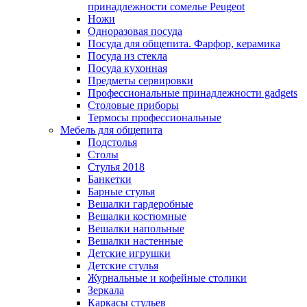
принадлежности сомелье Peugeot
Ножи
Одноразовая посуда
Посуда для общепита. Фарфор, керамика
Посуда из стекла
Посуда кухонная
Предметы сервировки
Профессиональные принадлежности gadgets
Столовые приборы
Термосы профессиональные
Мебель для общепита
Подстолья
Столы
Стулья 2018
Банкетки
Барные стулья
Вешалки гардеробные
Вешалки костюмные
Вешалки напольные
Вешалки настенные
Детские игрушки
Детские стулья
Журнальные и кофейные столики
Зеркала
Каркасы стульев