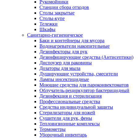
Рукомойники
Станции сбора отходов
Столы закрытые
Столы-купе
Тележки
Шкафы
Санитарно-гигиеническое
Баки и контейнеры для мусора
Водонагреватели накопительные
Дезинфекторы для рук
Дезинфицирующие средства (Антисептики)
Диспоузер для раковины
Дозаторы для мыла
Душирующие устройства, смесители
Лампы инсектицидные
Моющие средства для пароконвектоматов
Облучатель-рециркулятор бактерицидный
Дезинфекция и стерилизация
Профессиональные средства
Средства индивидуальной защиты
Стерилизаторы для ножей
Сушители для рук, фены
Тепловизионные комплексы
Термометры
Уборочный инвентарь