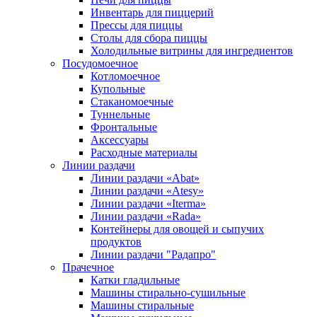
Инвентарь для пиццерий
Прессы для пиццы
Столы для сбора пиццы
Холодильные витрины для ингредиентов
Посудомоечное
Котломоечное
Купольные
Стаканомоечные
Туннельные
Фронтальные
Аксессуары
Расходные материалы
Линии раздачи
Линии раздачи «Abat»
Линии раздачи «Atesy»
Линии раздачи «Iterma»
Линии раздачи «Rada»
Контейнеры для овощей и сыпучих
продуктов
Линии раздачи "Радапро"
Прачечное
Катки гладильные
Машины стирально-сушильные
Машины стиральные