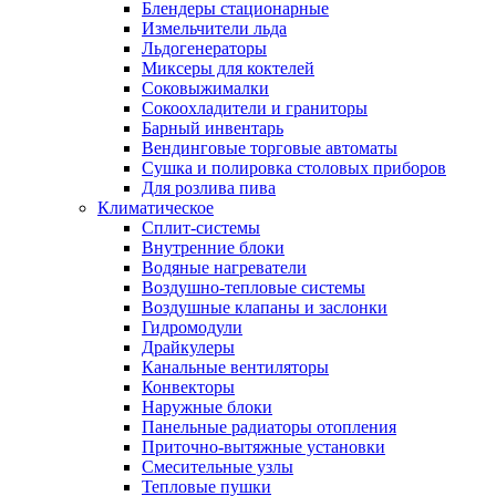
Блендеры стационарные
Измельчители льда
Льдогенераторы
Миксеры для коктелей
Соковыжималки
Сокоохладители и граниторы
Барный инвентарь
Вендинговые торговые автоматы
Сушка и полировка столовых приборов
Для розлива пива
Климатическое
Сплит-системы
Внутренние блоки
Водяные нагреватели
Воздушно-тепловые системы
Воздушные клапаны и заслонки
Гидромодули
Драйкулеры
Канальные вентиляторы
Конвекторы
Наружные блоки
Панельные радиаторы отопления
Приточно-вытяжные установки
Смесительные узлы
Тепловые пушки