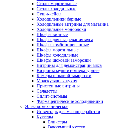
Столы морозильные
Столы холодильные
Суши-кейсы
Холодильники барные
Холодильные витрины для магазина
Холодильные моноблоки
Шкафы винные
Шкафы для вызревания мяса
Шкафы комбинированные
Шкафы морозильные
Шкафы холодильные
Шкафы шоковой заморозки
Витрины для демонстрации мяса
Витрины мультитемпературные
Камеры шоковой заморозки
Молекулярная кухня
Пристенные витрины
Саладетты
Сплит-системы
Фармацевтические холодильники
Электромеханическое
Инвентарь для мясопереработки
Куттеры
Бликсеры
Вакуумный куттер