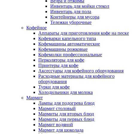
Ведра и отжимы
Инвентарь для мойки стекол
Инвентарь для пола
Контейнеры для мусора
Тележки уборочные
Кофейное
Аппараты для приготовления кофе на песке
Кофеварки капельного типа
Кофемашины автоматические
Кофемашины рожковые
Кофемолки профессиональные
Перколяторы для кофе
Принтеры для кофе
Аксессуары для кофейного оборудования
Расходные материалы для кофейного
оборудования
Турки для кофе
Холодильники для молока
Мармит
Лампы для подогрева блюд
Мармит столовый
Мармиты для вторых блюд
Мармиты для первых блюд
Мармит водяной
Мармит для шоколада