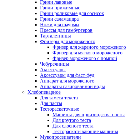
Грили лавовые
Грили прижимные
Грили роликовые для сосисок
Грили саламандра
Ножи для шаурмы
Прессы для гамбургеров
Тарталетницы
Фризеры для мороженого
Фризер для жареного мороженого
Фризер для мягкого мороженого
Фризер мороженого с помпой
Чебуречницы
Аксессуары
Аксессуары для фаст-фуд
Аппарат для мороженого
Аппараты газированной воды
Хлебопекарное
Для замеса текста
Для пасты
Тестораскаточные
Машины для производства пасты
Для крутого теста
Для слоеного теста
Тестораскатывающие машины
Мукопросеиватели