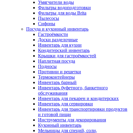
Умягчители воды
Фильтры водоподготовки
Фильтры для воды Brita
Пылесосы
Сифоны
Посуда и кухонный инвентарь
Гастроёмкости
Доски разделочные
Инвентарь для кухни
Кондитерский инвентарь
Крышки для гастроёмкостей
Наплитная посуда
Подносы
Противни и решетки
Термоконтейнеры
Инвентарь барный
Инвентарь буфетного, банкетного
обслуживания
Инвентарь для пекарен и кондитерских
Инвентарь для сервировки
Инвентарь для транспортировки продуктов
и готовой пищи
Инструменты для декорирования
Кухонный инвентарь
Мельницы для специй, соли,