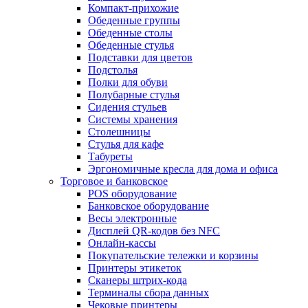
Компакт-прихожие
Обеденные группы
Обеденные столы
Обеденные стулья
Подставки для цветов
Подстолья
Полки для обуви
Полубарные стулья
Сидения стульев
Системы хранения
Столешницы
Стулья для кафе
Табуреты
Эргономичные кресла для дома и офиса
Торговое и банковское
POS оборудование
Банковское оборудование
Весы электронные
Дисплей QR-кодов без NFC
Онлайн-кассы
Покупательские тележки и корзины
Принтеры этикеток
Сканеры штрих-кода
Терминалы сбора данных
Чековые принтеры