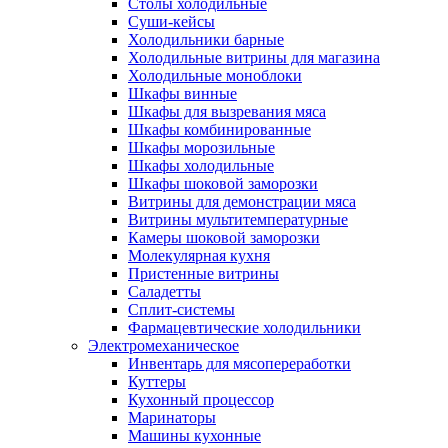
Столы холодильные
Суши-кейсы
Холодильники барные
Холодильные витрины для магазина
Холодильные моноблоки
Шкафы винные
Шкафы для вызревания мяса
Шкафы комбинированные
Шкафы морозильные
Шкафы холодильные
Шкафы шоковой заморозки
Витрины для демонстрации мяса
Витрины мультитемпературные
Камеры шоковой заморозки
Молекулярная кухня
Пристенные витрины
Саладетты
Сплит-системы
Фармацевтические холодильники
Электромеханическое
Инвентарь для мясопереработки
Куттеры
Кухонный процессор
Маринаторы
Машины кухонные