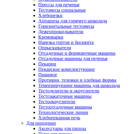
Прессы для печенья
Тестомесы спиральные
Хлеборезки
Аппараты для горячего шоколада
Горизонтальные тестомесы
Дежеопрокидыватели
Кремоварки
Нарезка тортов и бисквита
Опрыскиватели
Отсадочные и формовочные машины
Отсадочные машины для печенья
Пекарни
Пекарские комплектующие
Пищевое
Противни, тележки и хлебные формы
Темперирующие машины для шоколада
Тестоделители и округлители
Тестозакаточные машины
Тестоокруглители
Тестоотсадочные машины
Технологические линии
Хлебопекарная печь
Для пиццерии
Аксессуары для пиццы
Печи для пиццы