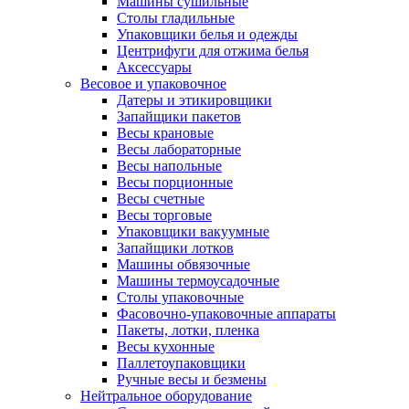
Машины сушильные
Столы гладильные
Упаковщики белья и одежды
Центрифуги для отжима белья
Аксессуары
Весовое и упаковочное
Датеры и этикировщики
Запайщики пакетов
Весы крановые
Весы лабораторные
Весы напольные
Весы порционные
Весы счетные
Весы торговые
Упаковщики вакуумные
Запайщики лотков
Машины обвязочные
Машины термоусадочные
Столы упаковочные
Фасовочно-упаковочные аппараты
Пакеты, лотки, пленка
Весы кухонные
Паллетоупаковщики
Ручные весы и безмены
Нейтральное оборудование