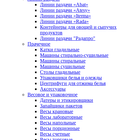
Линии раздачи «Abat»
Линии раздачи «Atesy»
Линии раздачи «Iterma»
Линии раздачи «Rada»
Контейнеры для овощей и сыпучих
продуктов
Линии раздачи "Радапро"
Прачечное
Катки гладильные
Машины стирально-сушильные
Машины стиральные
Машины сушильные
Столы гладильные
Упаковщики белья и одежды
Центрифуги для отжима белья
Аксессуары
Весовое и упаковочное
Датеры и этикировщики
Запайщики пакетов
Весы крановые
Весы лабораторные
Весы напольные
Весы порционные
Весы счетные
Весы торговые