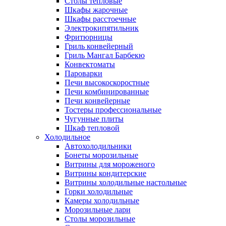
Столы тепловые
Шкафы жарочные
Шкафы расстоечные
Электрокипятильник
Фритюрницы
Гриль конвейерный
Гриль Мангал Барбекю
Конвектоматы
Пароварки
Печи высокоскоростные
Печи комбинированные
Печи конвейерные
Тостеры профессиональные
Чугунные плиты
Шкаф тепловой
Холодильное
Автохолодильники
Бонеты морозильные
Витрины для мороженого
Витрины кондитерские
Витрины холодильные настольные
Горки холодильные
Камеры холодильные
Морозильные лари
Столы морозильные