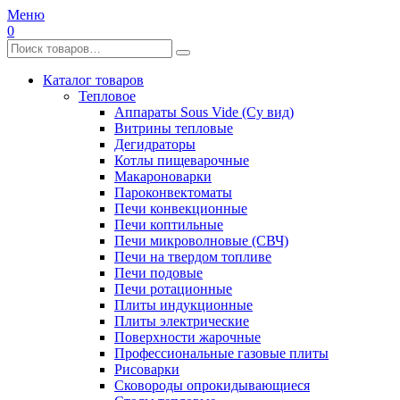
Меню
0
Каталог товаров
Тепловое
Аппараты Sous Vide (Су вид)
Витрины тепловые
Дегидраторы
Котлы пищеварочные
Макароноварки
Пароконвектоматы
Печи конвекционные
Печи коптильные
Печи микроволновые (СВЧ)
Печи на твердом топливе
Печи подовые
Печи ротационные
Плиты индукционные
Плиты электрические
Поверхности жарочные
Профессиональные газовые плиты
Рисоварки
Сковороды опрокидывающиеся