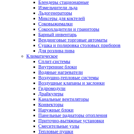
Блендеры стационарные
Измельчители льда
Льдогенераторы
Миксеры для коктелей
Соковыжималки
Сокоохладители и граниторы
Барный инвентарь
Вендинговые торговые автоматы
Сушка и полировка столовых приборов
Для розлива пива
Климатическое
Сплит-системы
Внутренние блоки
Водяные нагреватели
Воздушно-тепловые системы
Воздушные клапаны и заслонки
Гидромодули
Драйкулеры
Канальные вентиляторы
Конвекторы
Наружные блоки
Панельные радиаторы отопления
Приточно-вытяжные установки
Смесительные узлы
Тепловые пушки