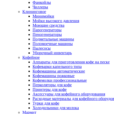
Фанкойлы
Чиллеры
Клининговое
Минимойки
Мойки высокого давления
Моющие средства
Парогенераторы
Пеногенераторы
Подметальные машины
Поломоечные машины
Пылесосы
Уборочный инвентарь
Кофейное
Аппараты для приготовления кофе на песке
Кофеварки капельного типа
Кофемашины автоматические
Кофемашины рожковые
Кофемолки профессиональные
Перколяторы для кофе
Принтеры для кофе
Аксессуары для кофейного оборудования
Расходные материалы для кофейного оборудо
Турки для кофе
Холодильники для молока
Мармит