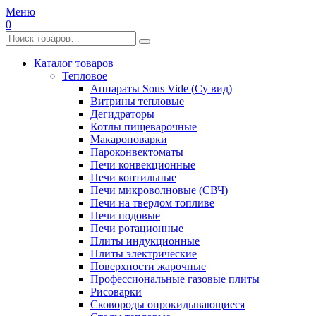
Меню
0
Каталог товаров
Тепловое
Аппараты Sous Vide (Су вид)
Витрины тепловые
Дегидраторы
Котлы пищеварочные
Макароноварки
Пароконвектоматы
Печи конвекционные
Печи коптильные
Печи микроволновые (СВЧ)
Печи на твердом топливе
Печи подовые
Печи ротационные
Плиты индукционные
Плиты электрические
Поверхности жарочные
Профессиональные газовые плиты
Рисоварки
Сковороды опрокидывающиеся