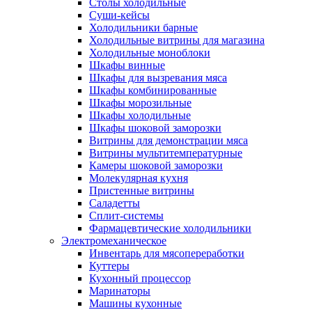
Столы холодильные
Суши-кейсы
Холодильники барные
Холодильные витрины для магазина
Холодильные моноблоки
Шкафы винные
Шкафы для вызревания мяса
Шкафы комбинированные
Шкафы морозильные
Шкафы холодильные
Шкафы шоковой заморозки
Витрины для демонстрации мяса
Витрины мультитемпературные
Камеры шоковой заморозки
Молекулярная кухня
Пристенные витрины
Саладетты
Сплит-системы
Фармацевтические холодильники
Электромеханическое
Инвентарь для мясопереработки
Куттеры
Кухонный процессор
Маринаторы
Машины кухонные