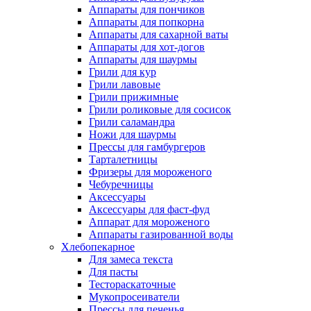
Аппараты для пончиков
Аппараты для попкорна
Аппараты для сахарной ваты
Аппараты для хот-догов
Аппараты для шаурмы
Грили для кур
Грили лавовые
Грили прижимные
Грили роликовые для сосисок
Грили саламандра
Ножи для шаурмы
Прессы для гамбургеров
Тарталетницы
Фризеры для мороженого
Чебуречницы
Аксессуары
Аксессуары для фаст-фуд
Аппарат для мороженого
Аппараты газированной воды
Хлебопекарное
Для замеса текста
Для пасты
Тестораскаточные
Мукопросеиватели
Прессы для печенья