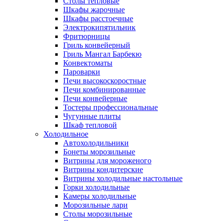
Столы тепловые
Шкафы жарочные
Шкафы расстоечные
Электрокипятильник
Фритюрницы
Гриль конвейерный
Гриль Мангал Барбекю
Конвектоматы
Пароварки
Печи высокоскоростные
Печи комбинированные
Печи конвейерные
Тостеры профессиональные
Чугунные плиты
Шкаф тепловой
Холодильное
Автохолодильники
Бонеты морозильные
Витрины для мороженого
Витрины кондитерские
Витрины холодильные настольные
Горки холодильные
Камеры холодильные
Морозильные лари
Столы морозильные