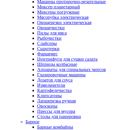
Машины протирочно-резательные
Миксер планетарный
Миксеры погружные
Мясорубка электрическая
Овощерезки электрическая
Овощечистки
Пилы для мяса
Рыбочистки
Слайсеры
Сыротерки
Фаршемес
Центрифуги для сушки салата
Шприцы колбасные
Аппараты для спиральных чипсов
Глазировочные машины
Дозатор для соуса
Измельчители
Картофелечистка
Клипсаторы
Лапшерезка ручная
Овоскопы
Прессы для мусора
Столы для панировки
Барное
Барные комбайны