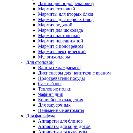
Лампы для подогрева блюд
Мармит столовый
Мармиты для вторых блюд
Мармиты для первых блюд
Мармит водяной
Мармит для шоколада
Мармит настольный
Мармит передвижной
Мармит с подогревом
Мармит электрический
Мультихолдеры
Для столовой
Ванны охлаждаемые
Диспенсеры для напитков с краном
Подогреватели посуды
Салат-бары
Тепловые полки
Чафинг диш
Конвейер охлаждения
Для закусочных
Пельменные автоматы
Для фаст-фуда
Аппараты для блинов
Аппараты для корн-догов
Аппараты для кукурузы