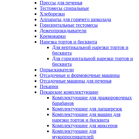
Прессы для печенья
Тестомесы спиральные
Хлеборезки
Аппараты для горячего шоколада
Горизонтальные тестомесы
Дежеопрокидыватели
Кремоварки
Нарезка тортов и бисквита
Для вертикальной нарезки тортов и
бисквита
Для горизонтальной нарезки тортов и
бисквита
Опрыскиватели
Отсадочные и формовочные машины
Отсадочные машины для печенья
Пекарни
Пекарские комплектующие
Комплектующие для дражировочных
барабанов
Комплектующие для лапшерезок
Комплектующие для машин для
нарезки тортов и бисквита
Комплектующие для миксеров
Комплектующие для
мукопросеивателей