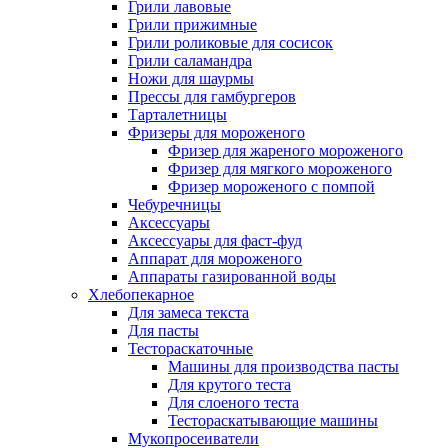
Грили лавовые
Грили прижимные
Грили роликовые для сосисок
Грили саламандра
Ножи для шаурмы
Прессы для гамбургеров
Тарталетницы
Фризеры для мороженого
Фризер для жареного мороженого
Фризер для мягкого мороженого
Фризер мороженого с помпой
Чебуречницы
Аксессуары
Аксессуары для фаст-фуд
Аппарат для мороженого
Аппараты газированной воды
Хлебопекарное
Для замеса текста
Для пасты
Тестораскаточные
Машины для производства пасты
Для крутого теста
Для слоеного теста
Тестораскатывающие машины
Мукопросеиватели