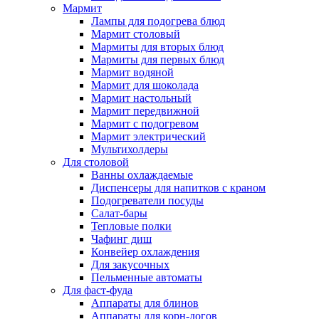
Мармит
Лампы для подогрева блюд
Мармит столовый
Мармиты для вторых блюд
Мармиты для первых блюд
Мармит водяной
Мармит для шоколада
Мармит настольный
Мармит передвижной
Мармит с подогревом
Мармит электрический
Мультихолдеры
Для столовой
Ванны охлаждаемые
Диспенсеры для напитков с краном
Подогреватели посуды
Салат-бары
Тепловые полки
Чафинг диш
Конвейер охлаждения
Для закусочных
Пельменные автоматы
Для фаст-фуда
Аппараты для блинов
Аппараты для корн-догов