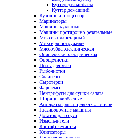
Куттер для колбасы
Куттер домашний
Кухонный процессор
Маринаторы
Машины кухонные
Машины протирочно-резательные
Миксер планетарный
Миксеры погружные
Мясорубка электрическая
Овощерезки электрическая
Овощечистки
Пилы для мяса
Рыбочистки
Слайсеры
Сыротерки
Фаршемес
Центрифуги для сушки салата
Шприцы колбасные
Аппараты для спиральных чипсов
Глазировочные машины
Дозатор для соуса
Измельчители
Картофелечистка
Клипсаторы
Лапшерезка ручная