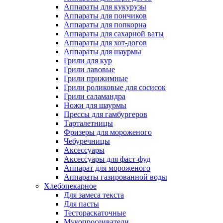
Аппараты для кукурузы
Аппараты для пончиков
Аппараты для попкорна
Аппараты для сахарной ваты
Аппараты для хот-догов
Аппараты для шаурмы
Грили для кур
Грили лавовые
Грили прижимные
Грили роликовые для сосисок
Грили саламандра
Ножи для шаурмы
Прессы для гамбургеров
Тарталетницы
Фризеры для мороженого
Чебуречницы
Аксессуары
Аксессуары для фаст-фуд
Аппарат для мороженого
Аппараты газированной воды
Хлебопекарное
Для замеса текста
Для пасты
Тестораскаточные
Мукопросеиватели