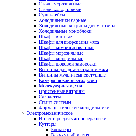
Столы морозильные
Столы холодильные
Суши-кейсы
Холодильники барные
Холодильные витрины для магазина
Холодильные моноблоки
Шкафы винные
Шкафы для вызревания мяса
Шкафы комбинированные
Шкафы морозильные
Шкафы холодильные
Шкафы шоковой заморозки
Витрины для демонстрации мяса
Витрины мультитемпературные
Камеры шоковой заморозки
Молекулярная кухня
Пристенные витрины
Саладетты
Сплит-системы
Фармацевтические холодильники
Электромеханическое
Инвентарь для мясопереработки
Куттеры
Бликсеры
Вакуумный куттер