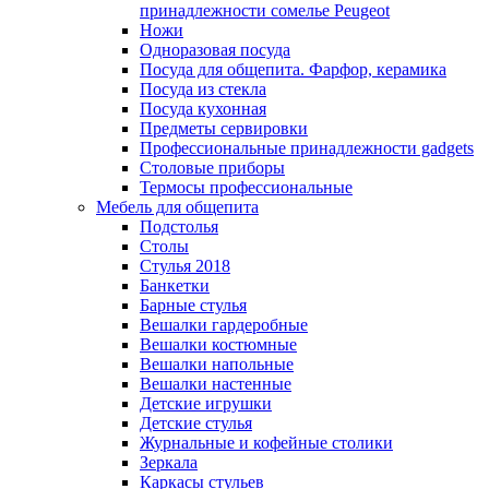
принадлежности сомелье Peugeot
Ножи
Одноразовая посуда
Посуда для общепита. Фарфор, керамика
Посуда из стекла
Посуда кухонная
Предметы сервировки
Профессиональные принадлежности gadgets
Столовые приборы
Термосы профессиональные
Мебель для общепита
Подстолья
Столы
Стулья 2018
Банкетки
Барные стулья
Вешалки гардеробные
Вешалки костюмные
Вешалки напольные
Вешалки настенные
Детские игрушки
Детские стулья
Журнальные и кофейные столики
Зеркала
Каркасы стульев