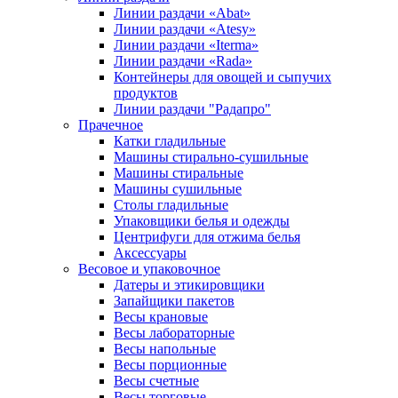
Линии раздачи «Abat»
Линии раздачи «Atesy»
Линии раздачи «Iterma»
Линии раздачи «Rada»
Контейнеры для овощей и сыпучих
продуктов
Линии раздачи "Радапро"
Прачечное
Катки гладильные
Машины стирально-сушильные
Машины стиральные
Машины сушильные
Столы гладильные
Упаковщики белья и одежды
Центрифуги для отжима белья
Аксессуары
Весовое и упаковочное
Датеры и этикировщики
Запайщики пакетов
Весы крановые
Весы лабораторные
Весы напольные
Весы порционные
Весы счетные
Весы торговые