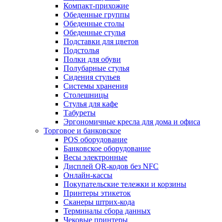
Компакт-прихожие
Обеденные группы
Обеденные столы
Обеденные стулья
Подставки для цветов
Подстолья
Полки для обуви
Полубарные стулья
Сидения стульев
Системы хранения
Столешницы
Стулья для кафе
Табуреты
Эргономичные кресла для дома и офиса
Торговое и банковское
POS оборудование
Банковское оборудование
Весы электронные
Дисплей QR-кодов без NFC
Онлайн-кассы
Покупательские тележки и корзины
Принтеры этикеток
Сканеры штрих-кода
Терминалы сбора данных
Чековые принтеры