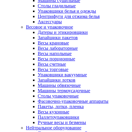
Машины сушильные
Столы гладильные
Упаковщики белья и одежды
Центрифуги для отжима белья
Аксессуары
Весовое и упаковочное
Датеры и этикировщики
Запайщики пакетов
Весы крановые
Весы лабораторные
Весы напольные
Весы порционные
Весы счетные
Весы торговые
Упаковщики вакуумные
Запайщики лотков
Машины обвязочные
Машины термоусадочные
Столы упаковочные
Фасовочно-упаковочные аппараты
Пакеты, лотки, пленка
Весы кухонные
Паллетоупаковщики
Ручные весы и безмены
Нейтральное оборудование