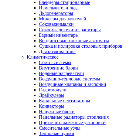
Блендеры стационарные
Измельчители льда
Льдогенераторы
Миксеры для коктелей
Соковыжималки
Сокоохладители и граниторы
Барный инвентарь
Вендинговые торговые автоматы
Сушка и полировка столовых приборов
Для розлива пива
Климатическое
Сплит-системы
Внутренние блоки
Водяные нагреватели
Воздушно-тепловые системы
Воздушные клапаны и заслонки
Гидромодули
Драйкулеры
Канальные вентиляторы
Конвекторы
Наружные блоки
Панельные радиаторы отопления
Приточно-вытяжные установки
Смесительные узлы
Тепловые пушки