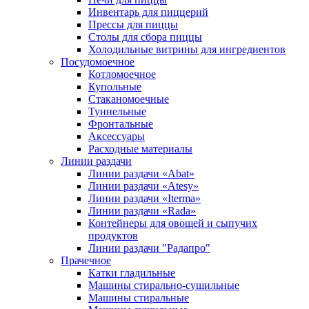
Инвентарь для пиццерий
Прессы для пиццы
Столы для сбора пиццы
Холодильные витрины для ингредиентов
Посудомоечное
Котломоечное
Купольные
Стаканомоечные
Туннельные
Фронтальные
Аксессуары
Расходные материалы
Линии раздачи
Линии раздачи «Abat»
Линии раздачи «Atesy»
Линии раздачи «Iterma»
Линии раздачи «Rada»
Контейнеры для овощей и сыпучих
продуктов
Линии раздачи "Радапро"
Прачечное
Катки гладильные
Машины стирально-сушильные
Машины стиральные