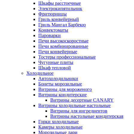
Шкафы расстоечные
Электрокипятильник
Фритюрницы
Гриль конвейерный
Гриль Мангал Барбекю
Конвектоматы
Пароварки
Печи высокоскоростные
Печи комбинированные
Печи конвейерные
Тостеры профессиональные
Чугунные плиты
Шкаф тепловой
Холодильное
Автохолодильники
Бонеты морозильные
Витрины для мороженого
Витрины кондитерские
Витрины десертные CANARY
Витрины холодильные настольные
Витрины для ингредиентов
Витрины настольные кондитерская
Горки холодильные
Камеры холодильные
Морозильные лари