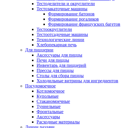
Тестоделители и округлители
Тестозакаточные машины
Формирование батонов
Формирование рогаликов
Формирование французских багетов
Тестоокруглители
Тестоотсадочные машины
Технологические линии
Хлебопекарная печь
Для пиццерии
Аксессуары для пиццы
Печи для пиццы
Инвентарь для пиццерий
Прессы для пиццы
Столы для сбора пиццы
Холодильные витрины для ингредиентов
Посудомоечное
Котломоечное
Купольные
Стаканомоечные
Туннельные
Фронтальные
Аксессуары
Расходные материалы
Линии раздачи