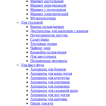
Мармит настольный
Мармит передвижной
Мармит с подогревом
Мармит электрический
Мультихолдеры
Для столовой
Ванны охлаждаемые
Диспенсеры для напитков с краном
Подогреватели посуды
Салат-бары
Тепловые полки
Чафинг диш
Конвейер охлаждения
Для закусочных
Пельменные автоматы
Для фаст-фуда
Аппараты для блинов
Аппараты для корн-догов
Аппараты для кукурузы
Аппараты для пончиков
Аппараты для попкорна
Аппараты для сахарной ваты
Аппараты для хот-догов
Аппараты для шаурмы
Грили для кур