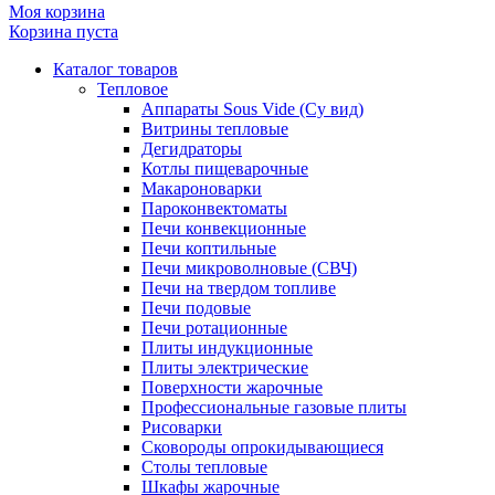
Моя корзина
Корзина пуста
Каталог товаров
Тепловое
Аппараты Sous Vide (Су вид)
Витрины тепловые
Дегидраторы
Котлы пищеварочные
Макароноварки
Пароконвектоматы
Печи конвекционные
Печи коптильные
Печи микроволновые (СВЧ)
Печи на твердом топливе
Печи подовые
Печи ротационные
Плиты индукционные
Плиты электрические
Поверхности жарочные
Профессиональные газовые плиты
Рисоварки
Сковороды опрокидывающиеся
Столы тепловые
Шкафы жарочные