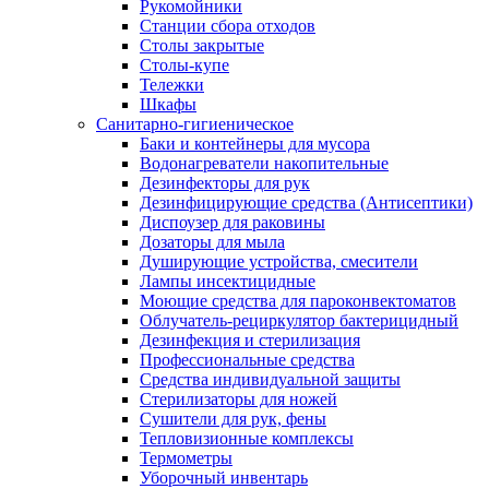
Рукомойники
Станции сбора отходов
Столы закрытые
Столы-купе
Тележки
Шкафы
Санитарно-гигиеническое
Баки и контейнеры для мусора
Водонагреватели накопительные
Дезинфекторы для рук
Дезинфицирующие средства (Антисептики)
Диспоузер для раковины
Дозаторы для мыла
Душирующие устройства, смесители
Лампы инсектицидные
Моющие средства для пароконвектоматов
Облучатель-рециркулятор бактерицидный
Дезинфекция и стерилизация
Профессиональные средства
Средства индивидуальной защиты
Стерилизаторы для ножей
Сушители для рук, фены
Тепловизионные комплексы
Термометры
Уборочный инвентарь