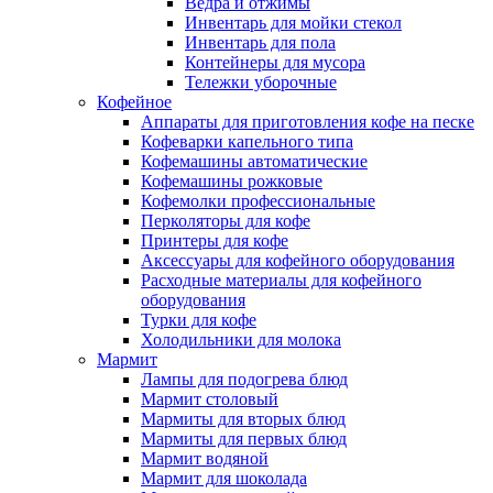
Ведра и отжимы
Инвентарь для мойки стекол
Инвентарь для пола
Контейнеры для мусора
Тележки уборочные
Кофейное
Аппараты для приготовления кофе на песке
Кофеварки капельного типа
Кофемашины автоматические
Кофемашины рожковые
Кофемолки профессиональные
Перколяторы для кофе
Принтеры для кофе
Аксессуары для кофейного оборудования
Расходные материалы для кофейного
оборудования
Турки для кофе
Холодильники для молока
Мармит
Лампы для подогрева блюд
Мармит столовый
Мармиты для вторых блюд
Мармиты для первых блюд
Мармит водяной
Мармит для шоколада