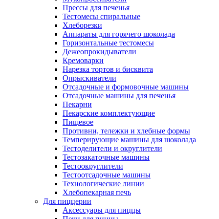
Прессы для печенья
Тестомесы спиральные
Хлеборезки
Аппараты для горячего шоколада
Горизонтальные тестомесы
Дежеопрокидыватели
Кремоварки
Нарезка тортов и бисквита
Опрыскиватели
Отсадочные и формовочные машины
Отсадочные машины для печенья
Пекарни
Пекарские комплектующие
Пищевое
Противни, тележки и хлебные формы
Темперирующие машины для шоколада
Тестоделители и округлители
Тестозакаточные машины
Тестоокруглители
Тестоотсадочные машины
Технологические линии
Хлебопекарная печь
Для пиццерии
Аксессуары для пиццы
Печи для пиццы