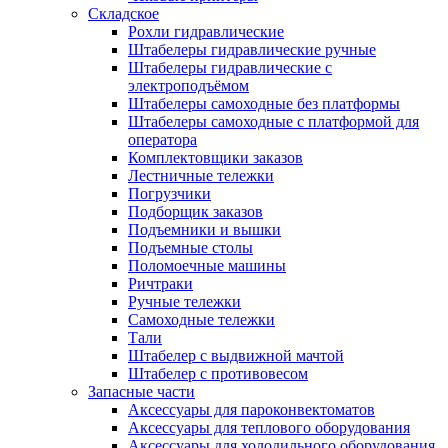
Складское
Рохли гидравлические
Штабелеры гидравлические ручные
Штабелеры гидравлические с
электроподъёмом
Штабелеры самоходные без платформы
Штабелеры самоходные с платформой для
оператора
Комплектовщики заказов
Лестничные тележки
Погрузчики
Подборщик заказов
Подъемники и вышки
Подъемные столы
Поломоечные машины
Ричтраки
Ручные тележки
Самоходные тележки
Тали
Штабелер с выдвижной мачтой
Штабелер с противовесом
Запасные части
Аксессуары для пароконвектоматов
Аксессуары для теплового оборудования
Аксессуары для холодильного оборудования