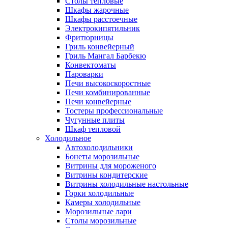
Столы тепловые
Шкафы жарочные
Шкафы расстоечные
Электрокипятильник
Фритюрницы
Гриль конвейерный
Гриль Мангал Барбекю
Конвектоматы
Пароварки
Печи высокоскоростные
Печи комбинированные
Печи конвейерные
Тостеры профессиональные
Чугунные плиты
Шкаф тепловой
Холодильное
Автохолодильники
Бонеты морозильные
Витрины для мороженого
Витрины кондитерские
Витрины холодильные настольные
Горки холодильные
Камеры холодильные
Морозильные лари
Столы морозильные