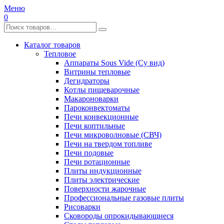
Меню
0
Каталог товаров
Тепловое
Аппараты Sous Vide (Су вид)
Витрины тепловые
Дегидраторы
Котлы пищеварочные
Макароноварки
Пароконвектоматы
Печи конвекционные
Печи коптильные
Печи микроволновые (СВЧ)
Печи на твердом топливе
Печи подовые
Печи ротационные
Плиты индукционные
Плиты электрические
Поверхности жарочные
Профессиональные газовые плиты
Рисоварки
Сковороды опрокидывающиеся