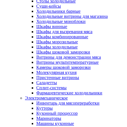
Столы холодильные
Суши-кейсы
Холодильники барные
Холодильные витрины для магазина
Холодильные моноблоки
Шкафы винные
Шкафы для вызревания мяса
Шкафы комбинированные
Шкафы морозильные
Шкафы холодильные
Шкафы шоковой заморозки
Витрины для демонстрации мяса
Витрины мультитемпературные
Камеры шоковой заморозки
Молекулярная кухня
Пристенные витрины
Саладетты
Сплит-системы
Фармацевтические холодильники
Электромеханическое
Инвентарь для мясопереработки
Куттеры
Кухонный процессор
Маринаторы
Машины кухонные