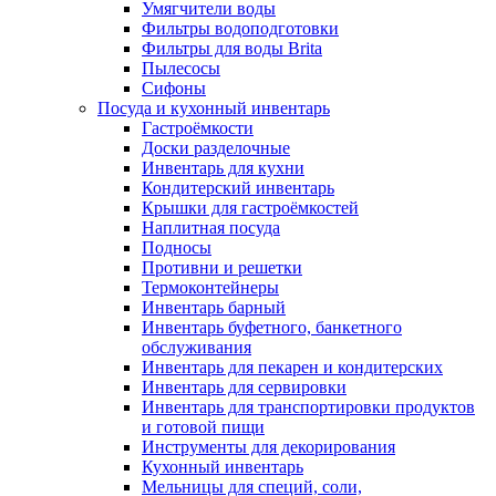
Умягчители воды
Фильтры водоподготовки
Фильтры для воды Brita
Пылесосы
Сифоны
Посуда и кухонный инвентарь
Гастроёмкости
Доски разделочные
Инвентарь для кухни
Кондитерский инвентарь
Крышки для гастроёмкостей
Наплитная посуда
Подносы
Противни и решетки
Термоконтейнеры
Инвентарь барный
Инвентарь буфетного, банкетного
обслуживания
Инвентарь для пекарен и кондитерских
Инвентарь для сервировки
Инвентарь для транспортировки продуктов
и готовой пищи
Инструменты для декорирования
Кухонный инвентарь
Мельницы для специй, соли,