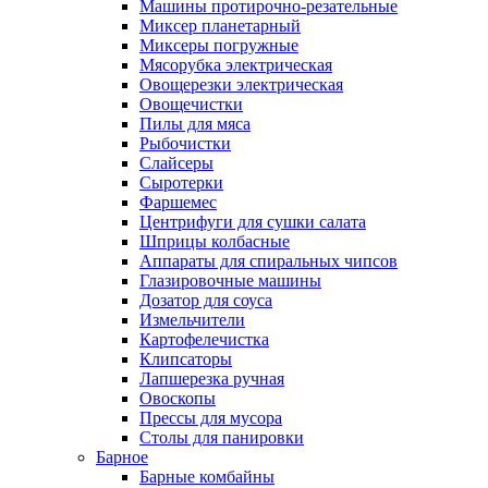
Машины протирочно-резательные
Миксер планетарный
Миксеры погружные
Мясорубка электрическая
Овощерезки электрическая
Овощечистки
Пилы для мяса
Рыбочистки
Слайсеры
Сыротерки
Фаршемес
Центрифуги для сушки салата
Шприцы колбасные
Аппараты для спиральных чипсов
Глазировочные машины
Дозатор для соуса
Измельчители
Картофелечистка
Клипсаторы
Лапшерезка ручная
Овоскопы
Прессы для мусора
Столы для панировки
Барное
Барные комбайны