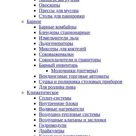
Овоскопы
Прессы для мусора
Столы для панировки
Барное
Барные комбайны
Блендеры стационарные
Измельчители льда
Льдогенераторы
Миксеры для коктелей
Соковыжималки
Сокоохладители и граниторы
Барный инвентарь
Молочники (питчеры)
Вендинговые торговые автоматы
Сушка и полировка столовых приборов
Для розлива пива
Климатическое
Сплит-системы
Внутренние блоки
Водяные нагреватели
Воздушно-тепловые системы
Воздушные клапаны и заслонки
Гидромодули
Драйкулеры