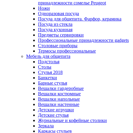
принадлежности сомелье Peugeot
Ножи
Одноразовая посуда
Посуда для общепита. Фарфор, керамика
Посуда из стекла
Посуда кухонная
Предметы сервировки
Профессиональные принадлежности gadgets
Столовые приборы
Термосы профессиональные
Мебель для общепита
Подстолья
Столы
Стулья 2018
Банкетки
Барные стулья
Вешалки гардеробные
Вешалки костюмные
Вешалки напольные
Вешалки настенные
Детские игрушки
Детские стулья
Журнальные и кофейные столики
Зеркала
Каркасы стульев