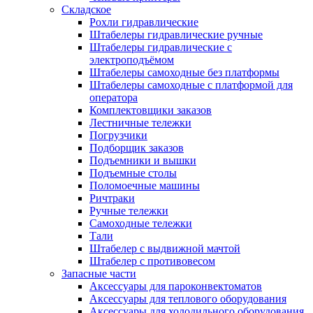
Складское
Рохли гидравлические
Штабелеры гидравлические ручные
Штабелеры гидравлические с
электроподъёмом
Штабелеры самоходные без платформы
Штабелеры самоходные с платформой для
оператора
Комплектовщики заказов
Лестничные тележки
Погрузчики
Подборщик заказов
Подъемники и вышки
Подъемные столы
Поломоечные машины
Ричтраки
Ручные тележки
Самоходные тележки
Тали
Штабелер с выдвижной мачтой
Штабелер с противовесом
Запасные части
Аксессуары для пароконвектоматов
Аксессуары для теплового оборудования
Аксессуары для холодильного оборудования