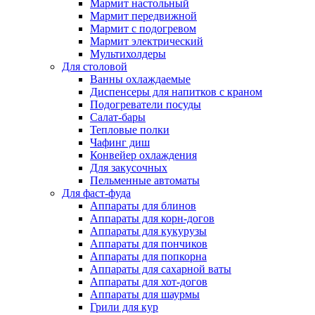
Мармит настольный
Мармит передвижной
Мармит с подогревом
Мармит электрический
Мультихолдеры
Для столовой
Ванны охлаждаемые
Диспенсеры для напитков с краном
Подогреватели посуды
Салат-бары
Тепловые полки
Чафинг диш
Конвейер охлаждения
Для закусочных
Пельменные автоматы
Для фаст-фуда
Аппараты для блинов
Аппараты для корн-догов
Аппараты для кукурузы
Аппараты для пончиков
Аппараты для попкорна
Аппараты для сахарной ваты
Аппараты для хот-догов
Аппараты для шаурмы
Грили для кур