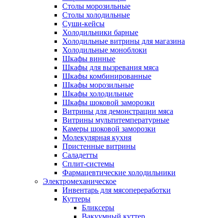
Столы морозильные
Столы холодильные
Суши-кейсы
Холодильники барные
Холодильные витрины для магазина
Холодильные моноблоки
Шкафы винные
Шкафы для вызревания мяса
Шкафы комбинированные
Шкафы морозильные
Шкафы холодильные
Шкафы шоковой заморозки
Витрины для демонстрации мяса
Витрины мультитемпературные
Камеры шоковой заморозки
Молекулярная кухня
Пристенные витрины
Саладетты
Сплит-системы
Фармацевтические холодильники
Электромеханическое
Инвентарь для мясопереработки
Куттеры
Бликсеры
Вакуумный куттер