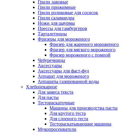
Грили лавовые
Грили прижимные
Грили роликовые для сосисок
Грили саламандра
Ножи для шаурмы
Прессы для гамбургеров
Тарталетницы
Фризеры для мороженого
Фризер для жареного мороженого
Фризер для мягкого мороженого
Фризер мороженого с помпой
Чебуречницы
Аксессуары
Аксессуары для фаст-фуд
Аппарат для мороженого
Аппараты газированной воды
Хлебопекарное
Для замеса текста
Для пасты
Тестораскаточные
Машины для производства пасты
Для крутого теста
Для слоеного теста
Тестораскатывающие машины
Мукопросеиватели