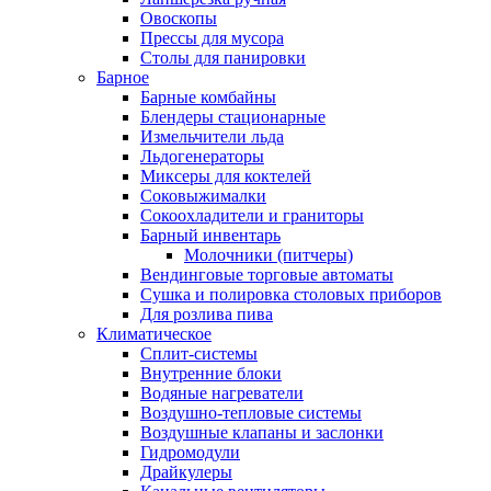
Овоскопы
Прессы для мусора
Столы для панировки
Барное
Барные комбайны
Блендеры стационарные
Измельчители льда
Льдогенераторы
Миксеры для коктелей
Соковыжималки
Сокоохладители и граниторы
Барный инвентарь
Молочники (питчеры)
Вендинговые торговые автоматы
Сушка и полировка столовых приборов
Для розлива пива
Климатическое
Сплит-системы
Внутренние блоки
Водяные нагреватели
Воздушно-тепловые системы
Воздушные клапаны и заслонки
Гидромодули
Драйкулеры