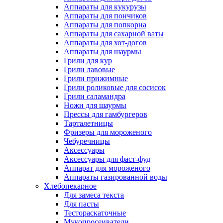
Аппараты для кукурузы
Аппараты для пончиков
Аппараты для попкорна
Аппараты для сахарной ваты
Аппараты для хот-догов
Аппараты для шаурмы
Грили для кур
Грили лавовые
Грили прижимные
Грили роликовые для сосисок
Грили саламандра
Ножи для шаурмы
Прессы для гамбургеров
Тарталетницы
Фризеры для мороженого
Чебуречницы
Аксессуары
Аксессуары для фаст-фуд
Аппарат для мороженого
Аппараты газированной воды
Хлебопекарное
Для замеса текста
Для пасты
Тестораскаточные
Мукопросеиватели