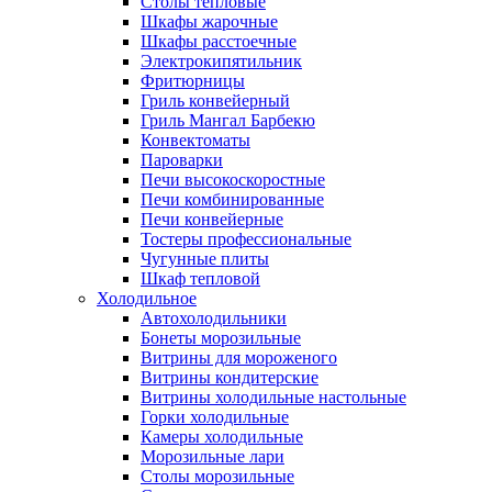
Столы тепловые
Шкафы жарочные
Шкафы расстоечные
Электрокипятильник
Фритюрницы
Гриль конвейерный
Гриль Мангал Барбекю
Конвектоматы
Пароварки
Печи высокоскоростные
Печи комбинированные
Печи конвейерные
Тостеры профессиональные
Чугунные плиты
Шкаф тепловой
Холодильное
Автохолодильники
Бонеты морозильные
Витрины для мороженого
Витрины кондитерские
Витрины холодильные настольные
Горки холодильные
Камеры холодильные
Морозильные лари
Столы морозильные