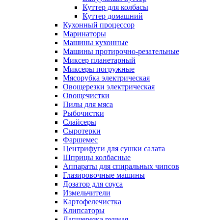
Куттер для колбасы
Куттер домашний
Кухонный процессор
Маринаторы
Машины кухонные
Машины протирочно-резательные
Миксер планетарный
Миксеры погружные
Мясорубка электрическая
Овощерезки электрическая
Овощечистки
Пилы для мяса
Рыбочистки
Слайсеры
Сыротерки
Фаршемес
Центрифуги для сушки салата
Шприцы колбасные
Аппараты для спиральных чипсов
Глазировочные машины
Дозатор для соуса
Измельчители
Картофелечистка
Клипсаторы
Лапшерезка ручная