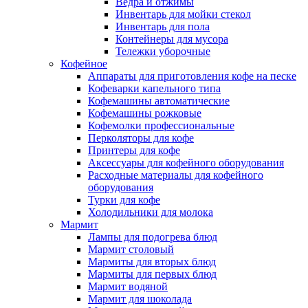
Ведра и отжимы
Инвентарь для мойки стекол
Инвентарь для пола
Контейнеры для мусора
Тележки уборочные
Кофейное
Аппараты для приготовления кофе на песке
Кофеварки капельного типа
Кофемашины автоматические
Кофемашины рожковые
Кофемолки профессиональные
Перколяторы для кофе
Принтеры для кофе
Аксессуары для кофейного оборудования
Расходные материалы для кофейного
оборудования
Турки для кофе
Холодильники для молока
Мармит
Лампы для подогрева блюд
Мармит столовый
Мармиты для вторых блюд
Мармиты для первых блюд
Мармит водяной
Мармит для шоколада