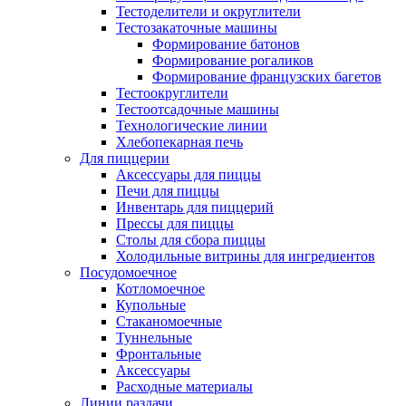
Тестоделители и округлители
Тестозакаточные машины
Формирование батонов
Формирование рогаликов
Формирование французских багетов
Тестоокруглители
Тестоотсадочные машины
Технологические линии
Хлебопекарная печь
Для пиццерии
Аксессуары для пиццы
Печи для пиццы
Инвентарь для пиццерий
Прессы для пиццы
Столы для сбора пиццы
Холодильные витрины для ингредиентов
Посудомоечное
Котломоечное
Купольные
Стаканомоечные
Туннельные
Фронтальные
Аксессуары
Расходные материалы
Линии раздачи