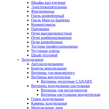
Шкафы расстоечные
Электрокипятильник
Фритюрницы
Гриль конвейерный
Гриль Мангал Барбекю
Конвектоматы
Пароварки
Печи высокоскоростные
Печи комбинированные
Печи конвейерные
Тостеры профессиональные
Чугунные плиты
Шкаф тепловой
Холодильное
Автохолодильники
Бонеты морозильные
Витрины для мороженого
Витрины кондитерские
Витрины десертные CANARY
Витрины холодильные настольные
Витрины для ингредиентов
Витрины настольные кондитерская
Горки холодильные
Камеры холодильные
Морозильные лари