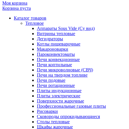
Моя корзина
Корзина пуста
Каталог товаров
Тепловое
Аппараты Sous Vide (Су вид)
Витрины тепловые
Дегидраторы
Котлы пищеварочные
Макароноварки
Пароконвектоматы
Печи конвекционные
Печи коптильные
Печи микроволновые (СВЧ)
Печи на твердом топливе
Печи подовые
Печи ротационные
Плиты индукционные
Плиты электрические
Поверхности жарочные
Профессиональные газовые плиты
Рисоварки
Сковороды опрокидывающиеся
Столы тепловые
Шкафы жарочные