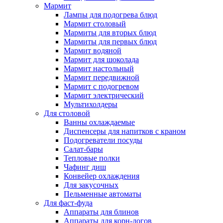
Мармит
Лампы для подогрева блюд
Мармит столовый
Мармиты для вторых блюд
Мармиты для первых блюд
Мармит водяной
Мармит для шоколада
Мармит настольный
Мармит передвижной
Мармит с подогревом
Мармит электрический
Мультихолдеры
Для столовой
Ванны охлаждаемые
Диспенсеры для напитков с краном
Подогреватели посуды
Салат-бары
Тепловые полки
Чафинг диш
Конвейер охлаждения
Для закусочных
Пельменные автоматы
Для фаст-фуда
Аппараты для блинов
Аппараты для корн-догов