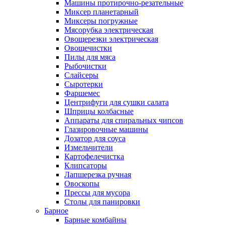
Машины протирочно-резательные
Миксер планетарный
Миксеры погружные
Мясорубка электрическая
Овощерезки электрическая
Овощечистки
Пилы для мяса
Рыбочистки
Слайсеры
Сыротерки
Фаршемес
Центрифуги для сушки салата
Шприцы колбасные
Аппараты для спиральных чипсов
Глазировочные машины
Дозатор для соуса
Измельчители
Картофелечистка
Клипсаторы
Лапшерезка ручная
Овоскопы
Прессы для мусора
Столы для панировки
Барное
Барные комбайны