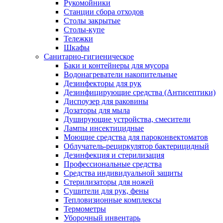
Рукомойники
Станции сбора отходов
Столы закрытые
Столы-купе
Тележки
Шкафы
Санитарно-гигиеническое
Баки и контейнеры для мусора
Водонагреватели накопительные
Дезинфекторы для рук
Дезинфицирующие средства (Антисептики)
Диспоузер для раковины
Дозаторы для мыла
Душирующие устройства, смесители
Лампы инсектицидные
Моющие средства для пароконвектоматов
Облучатель-рециркулятор бактерицидный
Дезинфекция и стерилизация
Профессиональные средства
Средства индивидуальной защиты
Стерилизаторы для ножей
Сушители для рук, фены
Тепловизионные комплексы
Термометры
Уборочный инвентарь