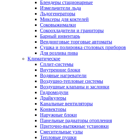
Блендеры стационарные
Измельчители льда
Льдогенераторы
Миксеры для коктелей
Соковыжималки
Сокоохладители и граниторы
Барный инвентарь
Вендинговые торговые автоматы
Сушка и полировка столовых приборов
Для розлива пива
Климатическое
Сплит-системы
Внутренние блоки
Водяные нагреватели
Воздушно-тепловые системы
Воздушные клапаны и заслонки
Гидромодули
Драйкулеры
Канальные вентиляторы
Конвекторы
Наружные блоки
Панельные радиаторы отопления
Приточно-вытяжные установки
Смесительные узлы
Тепловые пушки