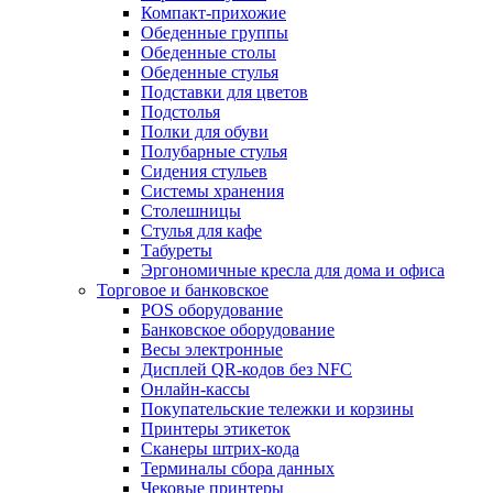
Компакт-прихожие
Обеденные группы
Обеденные столы
Обеденные стулья
Подставки для цветов
Подстолья
Полки для обуви
Полубарные стулья
Сидения стульев
Системы хранения
Столешницы
Стулья для кафе
Табуреты
Эргономичные кресла для дома и офиса
Торговое и банковское
POS оборудование
Банковское оборудование
Весы электронные
Дисплей QR-кодов без NFC
Онлайн-кассы
Покупательские тележки и корзины
Принтеры этикеток
Сканеры штрих-кода
Терминалы сбора данных
Чековые принтеры