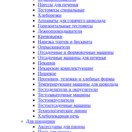
Прессы для печенья
Тестомесы спиральные
Хлеборезки
Аппараты для горячего шоколада
Горизонтальные тестомесы
Дежеопрокидыватели
Кремоварки
Нарезка тортов и бисквита
Опрыскиватели
Отсадочные и формовочные машины
Отсадочные машины для печенья
Пекарни
Пекарские комплектующие
Пищевое
Противни, тележки и хлебные формы
Темперирующие машины для шоколада
Тестоделители и округлители
Тестозакаточные машины
Тестоокруглители
Тестоотсадочные машины
Технологические линии
Хлебопекарная печь
Для пиццерии
Аксессуары для пиццы
Печи для пиццы