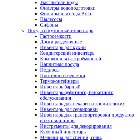
Умягчители воды
Фильтры водоподготовки
Фильтры для воды Brita
Пылесосы
Сифоны
Посуда и кухонный инвентарь
Гастроёмкости
Доски разделочные
Инвентарь для кухни
Кондитерский инвентарь
Крышки для гастроёмкостей
Наплитная посуда
Подносы
Противни и решетки
Термоконтейнеры
Инвентарь барный
Инвентарь буфетного, банкетного
обслуживания
Инвентарь для пекарен и кондитерских
Инвентарь для сервировки
Инвентарь для транспортировки продуктов
и готовой пищи
Инструменты для декорирования
Кухонный инвентарь
Мельницы для специй, соли,