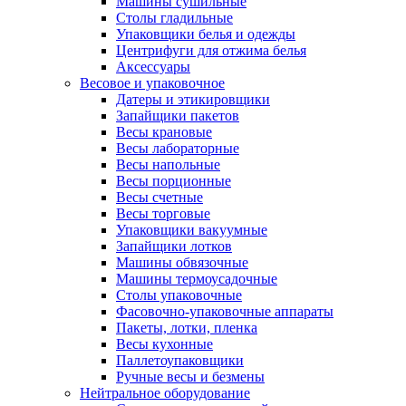
Машины сушильные
Столы гладильные
Упаковщики белья и одежды
Центрифуги для отжима белья
Аксессуары
Весовое и упаковочное
Датеры и этикировщики
Запайщики пакетов
Весы крановые
Весы лабораторные
Весы напольные
Весы порционные
Весы счетные
Весы торговые
Упаковщики вакуумные
Запайщики лотков
Машины обвязочные
Машины термоусадочные
Столы упаковочные
Фасовочно-упаковочные аппараты
Пакеты, лотки, пленка
Весы кухонные
Паллетоупаковщики
Ручные весы и безмены
Нейтральное оборудование