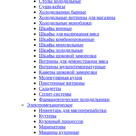
Столы холодильные
Суши-кейсы
Холодильники барные
Холодильные витрины для магазина
Холодильные моноблоки
Шкафы винные
Шкафы для вызревания мяса
Шкафы комбинированные
Шкафы морозильные
Шкафы холодильные
Шкафы шоковой заморозки
Витрины для демонстрации мяса
Витрины мультитемпературные
Камеры шоковой заморозки
Молекулярная кухня
Пристенные витрины
Саладетты
Сплит-системы
Фармацевтические холодильники
Электромеханическое
Инвентарь для мясопереработки
Куттеры
Кухонный процессор
Маринаторы
Машины кухонные