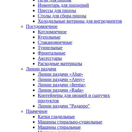
Инвентарь для пиццерий
Прессы для пиццы
Столы для сбора пиццы
Холодильные витрины для ингредиентов
Посудомоечное
Котломоечное
Купольные
Стаканомоечные
Туннельные
Фронтальные
Аксессуары
Расходные материалы
Линии раздачи
Линии раздачи «Abat»
Линии раздачи «Atesy»
Линии раздачи «Iterma»
Линии раздачи «Rada»
Контейнеры для овощей и сыпучих
продуктов
Линии раздачи "Радапро"
Прачечное
Катки гладильные
Машины стирально-сушильные
Машины стиральные