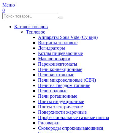
Меню
0
Каталог товаров
Тепловое
Аппараты Sous Vide (Су вид)
Витрины тепловые
Дегидраторы
Котлы пищеварочные
Макароноварки
Пароконвектоматы
Печи конвекционные
Печи коптильные
Печи микроволновые (СВЧ)
Печи на твердом топливе
Печи подовые
Печи ротационные
Плиты индукционные
Плиты электрические
Поверхности жарочные
Профессиональные газовые плиты
Рисоварки
Сковороды опрокидывающиеся