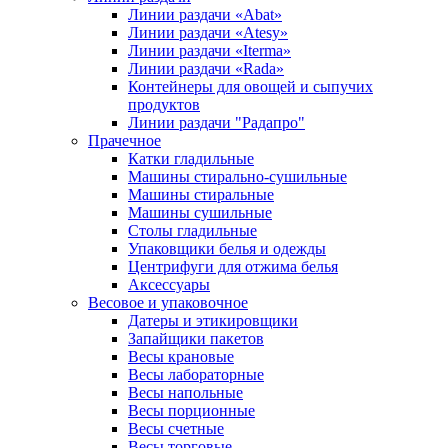
Линии раздачи «Abat»
Линии раздачи «Atesy»
Линии раздачи «Iterma»
Линии раздачи «Rada»
Контейнеры для овощей и сыпучих
продуктов
Линии раздачи "Радапро"
Прачечное
Катки гладильные
Машины стирально-сушильные
Машины стиральные
Машины сушильные
Столы гладильные
Упаковщики белья и одежды
Центрифуги для отжима белья
Аксессуары
Весовое и упаковочное
Датеры и этикировщики
Запайщики пакетов
Весы крановые
Весы лабораторные
Весы напольные
Весы порционные
Весы счетные
Весы торговые