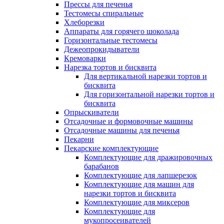
Прессы для печенья
Тестомесы спиральные
Хлеборезки
Аппараты для горячего шоколада
Горизонтальные тестомесы
Дежеопрокидыватели
Кремоварки
Нарезка тортов и бисквита
Для вертикальной нарезки тортов и
бисквита
Для горизонтальной нарезки тортов и
бисквита
Опрыскиватели
Отсадочные и формовочные машины
Отсадочные машины для печенья
Пекарни
Пекарские комплектующие
Комплектующие для дражировочных
барабанов
Комплектующие для лапшерезок
Комплектующие для машин для
нарезки тортов и бисквита
Комплектующие для миксеров
Комплектующие для
мукопросеивателей