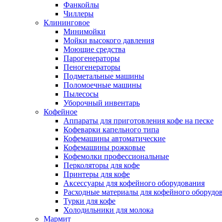
Фанкойлы
Чиллеры
Клининговое
Минимойки
Мойки высокого давления
Моющие средства
Парогенераторы
Пеногенераторы
Подметальные машины
Поломоечные машины
Пылесосы
Уборочный инвентарь
Кофейное
Аппараты для приготовления кофе на песке
Кофеварки капельного типа
Кофемашины автоматические
Кофемашины рожковые
Кофемолки профессиональные
Перколяторы для кофе
Принтеры для кофе
Аксессуары для кофейного оборудования
Расходные материалы для кофейного оборудо
Турки для кофе
Холодильники для молока
Мармит