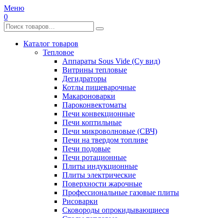
Меню
0
Каталог товаров
Тепловое
Аппараты Sous Vide (Су вид)
Витрины тепловые
Дегидраторы
Котлы пищеварочные
Макароноварки
Пароконвектоматы
Печи конвекционные
Печи коптильные
Печи микроволновые (СВЧ)
Печи на твердом топливе
Печи подовые
Печи ротационные
Плиты индукционные
Плиты электрические
Поверхности жарочные
Профессиональные газовые плиты
Рисоварки
Сковороды опрокидывающиеся