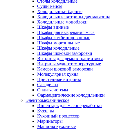
Столы холодильные
Суши-кейсы
Холодильники барные
Холодильные витрины для магазина
Холодильные моноблоки
Шкафы винные
Шкафы для вызревания мяса
Шкафы комбинированные
Шкафы морозильные
Шкафы холодильные
Шкафы шоковой заморозки
Витрины для демонстрации мяса
Витрины мультитемпературные
Камеры шоковой заморозки
Молекулярная кухня
Пристенные витрины
Саладетты
Сплит-системы
Фармацевтические холодильники
Электромеханическое
Инвентарь для мясопереработки
Куттеры
Кухонный процессор
Маринаторы
Машины кухонные