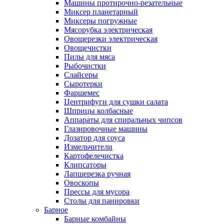
Машины протирочно-резательные
Миксер планетарный
Миксеры погружные
Мясорубка электрическая
Овощерезки электрическая
Овощечистки
Пилы для мяса
Рыбочистки
Слайсеры
Сыротерки
Фаршемес
Центрифуги для сушки салата
Шприцы колбасные
Аппараты для спиральных чипсов
Глазировочные машины
Дозатор для соуса
Измельчители
Картофелечистка
Клипсаторы
Лапшерезка ручная
Овоскопы
Прессы для мусора
Столы для панировки
Барное
Барные комбайны