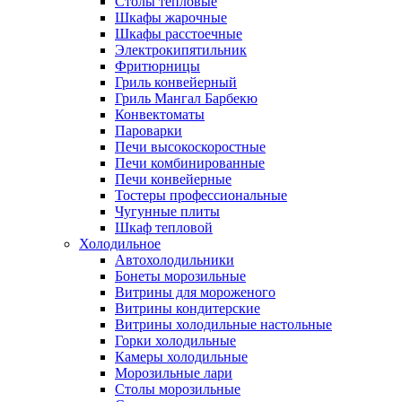
Столы тепловые
Шкафы жарочные
Шкафы расстоечные
Электрокипятильник
Фритюрницы
Гриль конвейерный
Гриль Мангал Барбекю
Конвектоматы
Пароварки
Печи высокоскоростные
Печи комбинированные
Печи конвейерные
Тостеры профессиональные
Чугунные плиты
Шкаф тепловой
Холодильное
Автохолодильники
Бонеты морозильные
Витрины для мороженого
Витрины кондитерские
Витрины холодильные настольные
Горки холодильные
Камеры холодильные
Морозильные лари
Столы морозильные