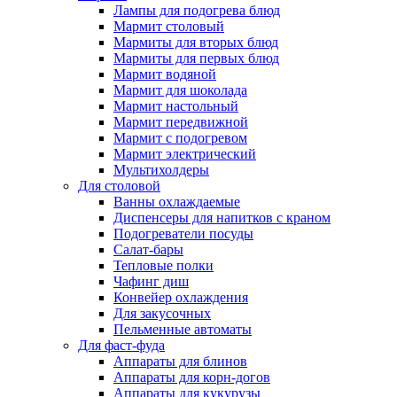
Лампы для подогрева блюд
Мармит столовый
Мармиты для вторых блюд
Мармиты для первых блюд
Мармит водяной
Мармит для шоколада
Мармит настольный
Мармит передвижной
Мармит с подогревом
Мармит электрический
Мультихолдеры
Для столовой
Ванны охлаждаемые
Диспенсеры для напитков с краном
Подогреватели посуды
Салат-бары
Тепловые полки
Чафинг диш
Конвейер охлаждения
Для закусочных
Пельменные автоматы
Для фаст-фуда
Аппараты для блинов
Аппараты для корн-догов
Аппараты для кукурузы