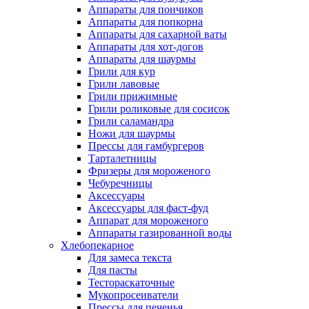
Аппараты для пончиков
Аппараты для попкорна
Аппараты для сахарной ваты
Аппараты для хот-догов
Аппараты для шаурмы
Грили для кур
Грили лавовые
Грили прижимные
Грили роликовые для сосисок
Грили саламандра
Ножи для шаурмы
Прессы для гамбургеров
Тарталетницы
Фризеры для мороженого
Чебуречницы
Аксессуары
Аксессуары для фаст-фуд
Аппарат для мороженого
Аппараты газированной воды
Хлебопекарное
Для замеса текста
Для пасты
Тестораскаточные
Мукопросеиватели
Прессы для печенья