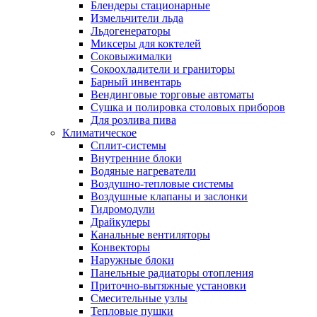
Блендеры стационарные
Измельчители льда
Льдогенераторы
Миксеры для коктелей
Соковыжималки
Сокоохладители и граниторы
Барный инвентарь
Вендинговые торговые автоматы
Сушка и полировка столовых приборов
Для розлива пива
Климатическое
Сплит-системы
Внутренние блоки
Водяные нагреватели
Воздушно-тепловые системы
Воздушные клапаны и заслонки
Гидромодули
Драйкулеры
Канальные вентиляторы
Конвекторы
Наружные блоки
Панельные радиаторы отопления
Приточно-вытяжные установки
Смесительные узлы
Тепловые пушки