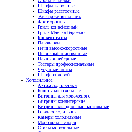
Столы тепловые
Шкафы жарочные
Шкафы расстоечные
Электрокипятильник
Фритюрницы
Гриль конвейерный
Гриль Мангал Барбекю
Конвектоматы
Пароварки
Печи высокоскоростные
Печи комбинированные
Печи конвейерные
Тостеры профессиональные
Чугунные плиты
Шкаф тепловой
Холодильное
Автохолодильники
Бонеты морозильные
Витрины для мороженого
Витрины кондитерские
Витрины холодильные настольные
Горки холодильные
Камеры холодильные
Морозильные лари
Столы морозильные