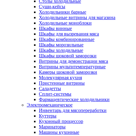
Столы холодильные
Суши-кейсы
Холодильники барные
Холодильные витрины для магазина
Холодильные моноблоки
Шкафы винные
Шкафы для вызревания мяса
Шкафы комбинированные
Шкафы морозильные
Шкафы холодильные
Шкафы шоковой заморозки
Витрины для демонстрации мяса
Витрины мультитемпературные
Камеры шоковой заморозки
Молекулярная кухня
Пристенные витрины
Саладетты
Сплит-системы
Фармацевтические холодильники
Электромеханическое
Инвентарь для мясопереработки
Куттеры
Кухонный процессор
Маринаторы
Машины кухонные