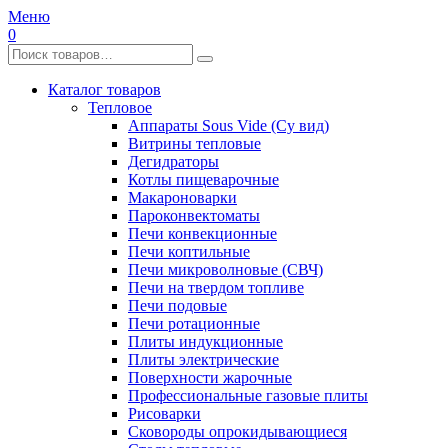
Меню
0
Каталог товаров
Тепловое
Аппараты Sous Vide (Су вид)
Витрины тепловые
Дегидраторы
Котлы пищеварочные
Макароноварки
Пароконвектоматы
Печи конвекционные
Печи коптильные
Печи микроволновые (СВЧ)
Печи на твердом топливе
Печи подовые
Печи ротационные
Плиты индукционные
Плиты электрические
Поверхности жарочные
Профессиональные газовые плиты
Рисоварки
Сковороды опрокидывающиеся