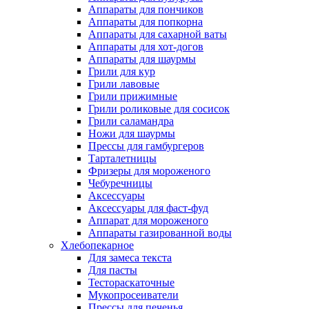
Аппараты для пончиков
Аппараты для попкорна
Аппараты для сахарной ваты
Аппараты для хот-догов
Аппараты для шаурмы
Грили для кур
Грили лавовые
Грили прижимные
Грили роликовые для сосисок
Грили саламандра
Ножи для шаурмы
Прессы для гамбургеров
Тарталетницы
Фризеры для мороженого
Чебуречницы
Аксессуары
Аксессуары для фаст-фуд
Аппарат для мороженого
Аппараты газированной воды
Хлебопекарное
Для замеса текста
Для пасты
Тестораскаточные
Мукопросеиватели
Прессы для печенья