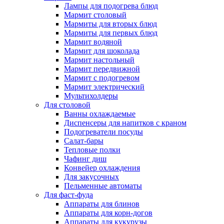
Лампы для подогрева блюд
Мармит столовый
Мармиты для вторых блюд
Мармиты для первых блюд
Мармит водяной
Мармит для шоколада
Мармит настольный
Мармит передвижной
Мармит с подогревом
Мармит электрический
Мультихолдеры
Для столовой
Ванны охлаждаемые
Диспенсеры для напитков с краном
Подогреватели посуды
Салат-бары
Тепловые полки
Чафинг диш
Конвейер охлаждения
Для закусочных
Пельменные автоматы
Для фаст-фуда
Аппараты для блинов
Аппараты для корн-догов
Аппараты для кукурузы