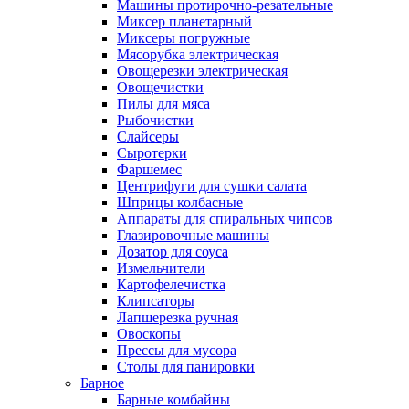
Машины протирочно-резательные
Миксер планетарный
Миксеры погружные
Мясорубка электрическая
Овощерезки электрическая
Овощечистки
Пилы для мяса
Рыбочистки
Слайсеры
Сыротерки
Фаршемес
Центрифуги для сушки салата
Шприцы колбасные
Аппараты для спиральных чипсов
Глазировочные машины
Дозатор для соуса
Измельчители
Картофелечистка
Клипсаторы
Лапшерезка ручная
Овоскопы
Прессы для мусора
Столы для панировки
Барное
Барные комбайны