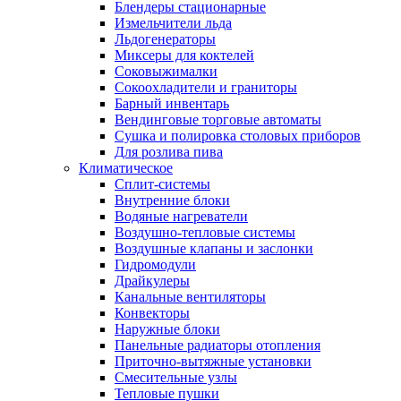
Блендеры стационарные
Измельчители льда
Льдогенераторы
Миксеры для коктелей
Соковыжималки
Сокоохладители и граниторы
Барный инвентарь
Вендинговые торговые автоматы
Сушка и полировка столовых приборов
Для розлива пива
Климатическое
Сплит-системы
Внутренние блоки
Водяные нагреватели
Воздушно-тепловые системы
Воздушные клапаны и заслонки
Гидромодули
Драйкулеры
Канальные вентиляторы
Конвекторы
Наружные блоки
Панельные радиаторы отопления
Приточно-вытяжные установки
Смесительные узлы
Тепловые пушки