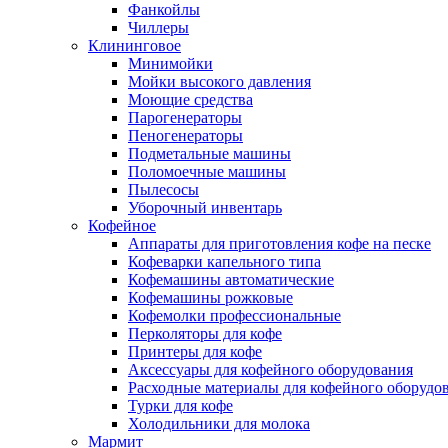
Фанкойлы
Чиллеры
Клининговое
Минимойки
Мойки высокого давления
Моющие средства
Парогенераторы
Пеногенераторы
Подметальные машины
Поломоечные машины
Пылесосы
Уборочный инвентарь
Кофейное
Аппараты для приготовления кофе на песке
Кофеварки капельного типа
Кофемашины автоматические
Кофемашины рожковые
Кофемолки профессиональные
Перколяторы для кофе
Принтеры для кофе
Аксессуары для кофейного оборудования
Расходные материалы для кофейного оборудо
Турки для кофе
Холодильники для молока
Мармит