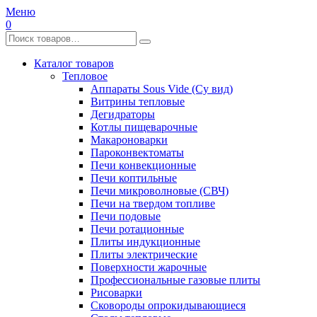
Меню
0
Каталог товаров
Тепловое
Аппараты Sous Vide (Су вид)
Витрины тепловые
Дегидраторы
Котлы пищеварочные
Макароноварки
Пароконвектоматы
Печи конвекционные
Печи коптильные
Печи микроволновые (СВЧ)
Печи на твердом топливе
Печи подовые
Печи ротационные
Плиты индукционные
Плиты электрические
Поверхности жарочные
Профессиональные газовые плиты
Рисоварки
Сковороды опрокидывающиеся