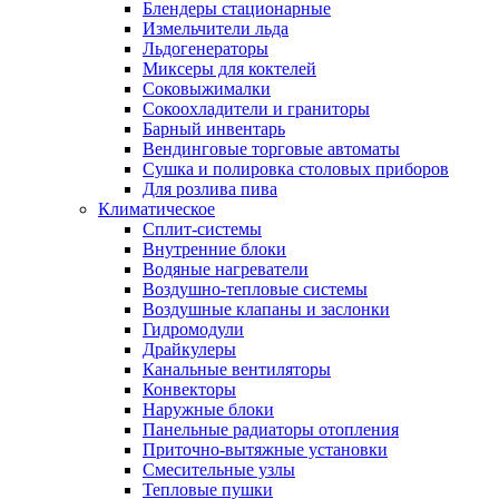
Блендеры стационарные
Измельчители льда
Льдогенераторы
Миксеры для коктелей
Соковыжималки
Сокоохладители и граниторы
Барный инвентарь
Вендинговые торговые автоматы
Сушка и полировка столовых приборов
Для розлива пива
Климатическое
Сплит-системы
Внутренние блоки
Водяные нагреватели
Воздушно-тепловые системы
Воздушные клапаны и заслонки
Гидромодули
Драйкулеры
Канальные вентиляторы
Конвекторы
Наружные блоки
Панельные радиаторы отопления
Приточно-вытяжные установки
Смесительные узлы
Тепловые пушки