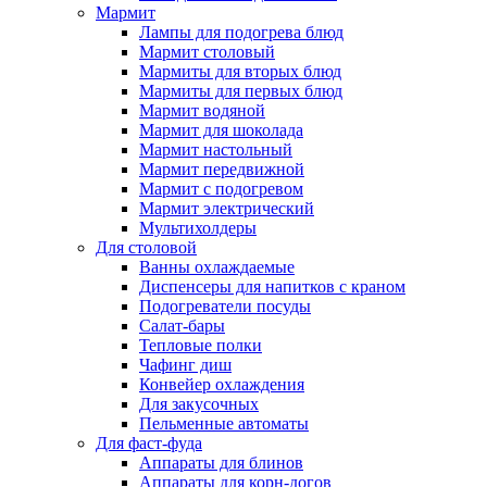
Мармит
Лампы для подогрева блюд
Мармит столовый
Мармиты для вторых блюд
Мармиты для первых блюд
Мармит водяной
Мармит для шоколада
Мармит настольный
Мармит передвижной
Мармит с подогревом
Мармит электрический
Мультихолдеры
Для столовой
Ванны охлаждаемые
Диспенсеры для напитков с краном
Подогреватели посуды
Салат-бары
Тепловые полки
Чафинг диш
Конвейер охлаждения
Для закусочных
Пельменные автоматы
Для фаст-фуда
Аппараты для блинов
Аппараты для корн-догов