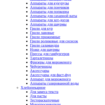
Аппараты для кукурузы
Аппараты для пончиков
Аппараты для попкорна
Аппараты для сахарной ваты
Аппараты для хот-догов
Аппараты для шаурмы
Грили для кур
Грили лавовые
Грили прижимные
Грили роликовые для сосисок
Грили саламандра
Ножи для шаурмы
Прессы для гамбургеров
Тарталетницы
Фризеры для мороженого
Чебуречницы
Аксессуары
Аксессуары для фаст-фуд
Аппарат для мороженого
Аппараты газированной воды
Хлебопекарное
Для замеса текста
Для пасты
Тестораскаточные
Мукопросеиватели