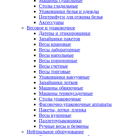
Машины сушильные
Столы гладильные
Упаковщики белья и одежды
Центрифуги для отжима белья
Аксессуары
Весовое и упаковочное
Датеры и этикировщики
Запайщики пакетов
Весы крановые
Весы лабораторные
Весы напольные
Весы порционные
Весы счетные
Весы торговые
Упаковщики вакуумные
Запайщики лотков
Машины обвязочные
Машины термоусадочные
Столы упаковочные
Фасовочно-упаковочные аппараты
Пакеты, лотки, пленка
Весы кухонные
Паллетоупаковщики
Ручные весы и безмены
Нейтральное оборудование