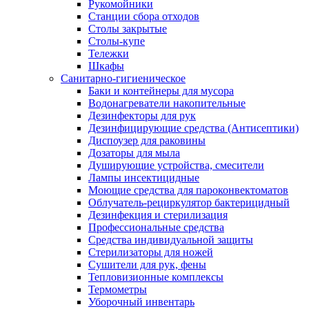
Рукомойники
Станции сбора отходов
Столы закрытые
Столы-купе
Тележки
Шкафы
Санитарно-гигиеническое
Баки и контейнеры для мусора
Водонагреватели накопительные
Дезинфекторы для рук
Дезинфицирующие средства (Антисептики)
Диспоузер для раковины
Дозаторы для мыла
Душирующие устройства, смесители
Лампы инсектицидные
Моющие средства для пароконвектоматов
Облучатель-рециркулятор бактерицидный
Дезинфекция и стерилизация
Профессиональные средства
Средства индивидуальной защиты
Стерилизаторы для ножей
Сушители для рук, фены
Тепловизионные комплексы
Термометры
Уборочный инвентарь