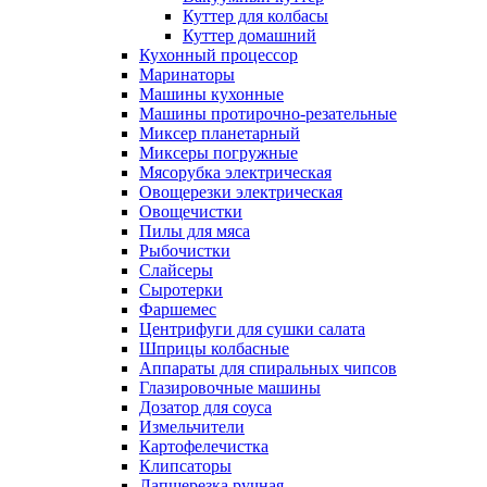
Куттер для колбасы
Куттер домашний
Кухонный процессор
Маринаторы
Машины кухонные
Машины протирочно-резательные
Миксер планетарный
Миксеры погружные
Мясорубка электрическая
Овощерезки электрическая
Овощечистки
Пилы для мяса
Рыбочистки
Слайсеры
Сыротерки
Фаршемес
Центрифуги для сушки салата
Шприцы колбасные
Аппараты для спиральных чипсов
Глазировочные машины
Дозатор для соуса
Измельчители
Картофелечистка
Клипсаторы
Лапшерезка ручная