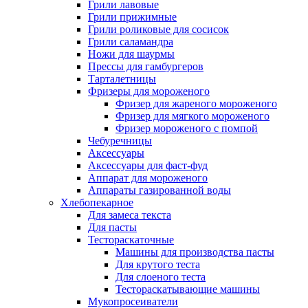
Грили лавовые
Грили прижимные
Грили роликовые для сосисок
Грили саламандра
Ножи для шаурмы
Прессы для гамбургеров
Тарталетницы
Фризеры для мороженого
Фризер для жареного мороженого
Фризер для мягкого мороженого
Фризер мороженого с помпой
Чебуречницы
Аксессуары
Аксессуары для фаст-фуд
Аппарат для мороженого
Аппараты газированной воды
Хлебопекарное
Для замеса текста
Для пасты
Тестораскаточные
Машины для производства пасты
Для крутого теста
Для слоеного теста
Тестораскатывающие машины
Мукопросеиватели