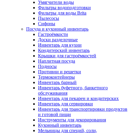
Умягчители воды
Фильтры водоподготовки
Фильтры для воды Brita
Пылесосы
Сифоны
Посуда и кухонный инвентарь
Гастроёмкости
Доски разделочные
Инвентарь для кухни
Кондитерский инвентарь
Крышки для гастроёмкостей
Наплитная посуда
Подносы
Противни и решетки
Термоконтейнеры
Инвентарь барный
Инвентарь буфетного, банкетного
обслуживания
Инвентарь для пекарен и кондитерских
Инвентарь для сервировки
Инвентарь для транспортировки продуктов
и готовой пищи
Инструменты для декорирования
Кухонный инвентарь
Мельницы для специй, соли,