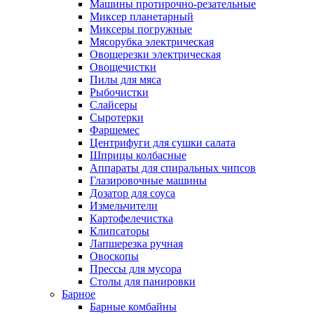
Машины протирочно-резательные
Миксер планетарный
Миксеры погружные
Мясорубка электрическая
Овощерезки электрическая
Овощечистки
Пилы для мяса
Рыбочистки
Слайсеры
Сыротерки
Фаршемес
Центрифуги для сушки салата
Шприцы колбасные
Аппараты для спиральных чипсов
Глазировочные машины
Дозатор для соуса
Измельчители
Картофелечистка
Клипсаторы
Лапшерезка ручная
Овоскопы
Прессы для мусора
Столы для панировки
Барное
Барные комбайны