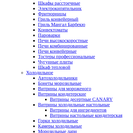
Шкафы расстоечные
Электрокипятильник
Фритюрницы
Гриль конвейерный
Гриль Мангал Барбекю
Конвектоматы
Пароварки
Печи высокоскоростные
Печи комбинированные
Печи конвейерные
Тостеры профессиональные
Чугунные плиты
Шкаф тепловой
Холодильное
Автохолодильники
Бонеты морозильные
Витрины для мороженого
Витрины кондитерские
Витрины десертные CANARY
Витрины холодильные настольные
Витрины для ингредиентов
Витрины настольные кондитерская
Горки холодильные
Камеры холодильные
Морозильные лари