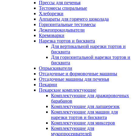
Прессы для печенья
Тестомесы спиральные
Хлеборезки
Аппараты для горячего шоколада
Горизонтальные тестомесы
Дежеопрокидыватели
Кремоварки
Нарезка тортов и бисквита
Для вертикальной нарезки тортов и
бисквита
Для горизонтальной нарезки тортов и
бисквита
Опрыскиватели
Отсадочные и формовочные машины
Отсадочные машины для печенья
Пекарни
Пекарские комплектующие
Комплектующие для дражировочных
барабанов
Комплектующие для лапшерезок
Комплектующие для машин для
нарезки тортов и бисквита
Комплектующие для миксеров
Комплектующие для
мукопросеивателей