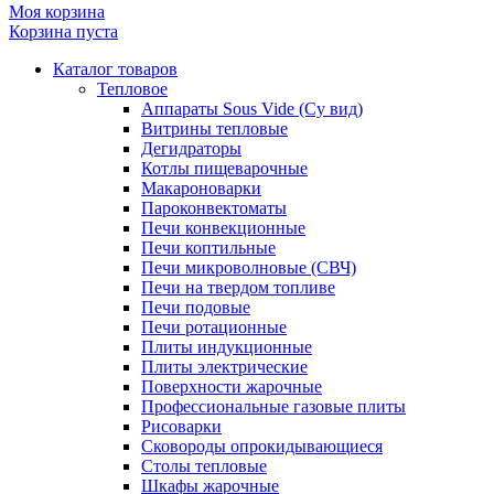
Моя корзина
Корзина пуста
Каталог товаров
Тепловое
Аппараты Sous Vide (Су вид)
Витрины тепловые
Дегидраторы
Котлы пищеварочные
Макароноварки
Пароконвектоматы
Печи конвекционные
Печи коптильные
Печи микроволновые (СВЧ)
Печи на твердом топливе
Печи подовые
Печи ротационные
Плиты индукционные
Плиты электрические
Поверхности жарочные
Профессиональные газовые плиты
Рисоварки
Сковороды опрокидывающиеся
Столы тепловые
Шкафы жарочные