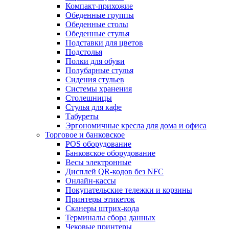
Компакт-прихожие
Обеденные группы
Обеденные столы
Обеденные стулья
Подставки для цветов
Подстолья
Полки для обуви
Полубарные стулья
Сидения стульев
Системы хранения
Столешницы
Стулья для кафе
Табуреты
Эргономичные кресла для дома и офиса
Торговое и банковское
POS оборудование
Банковское оборудование
Весы электронные
Дисплей QR-кодов без NFC
Онлайн-кассы
Покупательские тележки и корзины
Принтеры этикеток
Сканеры штрих-кода
Терминалы сбора данных
Чековые принтеры