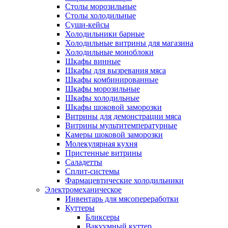
Столы морозильные
Столы холодильные
Суши-кейсы
Холодильники барные
Холодильные витрины для магазина
Холодильные моноблоки
Шкафы винные
Шкафы для вызревания мяса
Шкафы комбинированные
Шкафы морозильные
Шкафы холодильные
Шкафы шоковой заморозки
Витрины для демонстрации мяса
Витрины мультитемпературные
Камеры шоковой заморозки
Молекулярная кухня
Пристенные витрины
Саладетты
Сплит-системы
Фармацевтические холодильники
Электромеханическое
Инвентарь для мясопереработки
Куттеры
Бликсеры
Вакуумный куттер