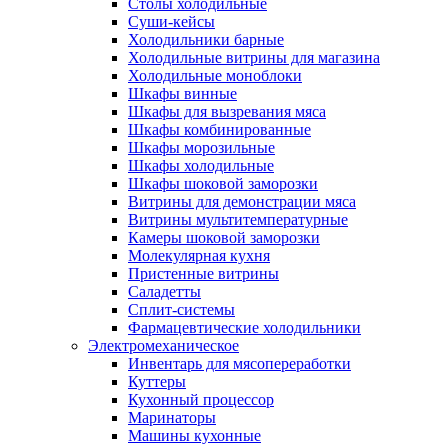
Столы холодильные
Суши-кейсы
Холодильники барные
Холодильные витрины для магазина
Холодильные моноблоки
Шкафы винные
Шкафы для вызревания мяса
Шкафы комбинированные
Шкафы морозильные
Шкафы холодильные
Шкафы шоковой заморозки
Витрины для демонстрации мяса
Витрины мультитемпературные
Камеры шоковой заморозки
Молекулярная кухня
Пристенные витрины
Саладетты
Сплит-системы
Фармацевтические холодильники
Электромеханическое
Инвентарь для мясопереработки
Куттеры
Кухонный процессор
Маринаторы
Машины кухонные