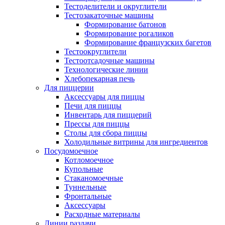
Тестоделители и округлители
Тестозакаточные машины
Формирование батонов
Формирование рогаликов
Формирование французских багетов
Тестоокруглители
Тестоотсадочные машины
Технологические линии
Хлебопекарная печь
Для пиццерии
Аксессуары для пиццы
Печи для пиццы
Инвентарь для пиццерий
Прессы для пиццы
Столы для сбора пиццы
Холодильные витрины для ингредиентов
Посудомоечное
Котломоечное
Купольные
Стаканомоечные
Туннельные
Фронтальные
Аксессуары
Расходные материалы
Линии раздачи