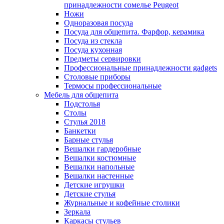
принадлежности сомелье Peugeot
Ножи
Одноразовая посуда
Посуда для общепита. Фарфор, керамика
Посуда из стекла
Посуда кухонная
Предметы сервировки
Профессиональные принадлежности gadgets
Столовые приборы
Термосы профессиональные
Мебель для общепита
Подстолья
Столы
Стулья 2018
Банкетки
Барные стулья
Вешалки гардеробные
Вешалки костюмные
Вешалки напольные
Вешалки настенные
Детские игрушки
Детские стулья
Журнальные и кофейные столики
Зеркала
Каркасы стульев