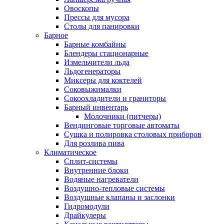
Овоскопы
Прессы для мусора
Столы для панировки
Барное
Барные комбайны
Блендеры стационарные
Измельчители льда
Льдогенераторы
Миксеры для коктелей
Соковыжималки
Сокоохладители и граниторы
Барный инвентарь
Молочники (питчеры)
Вендинговые торговые автоматы
Сушка и полировка столовых приборов
Для розлива пива
Климатическое
Сплит-системы
Внутренние блоки
Водяные нагреватели
Воздушно-тепловые системы
Воздушные клапаны и заслонки
Гидромодули
Драйкулеры