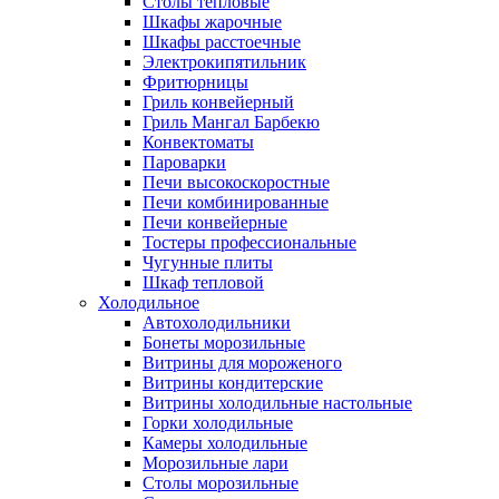
Столы тепловые
Шкафы жарочные
Шкафы расстоечные
Электрокипятильник
Фритюрницы
Гриль конвейерный
Гриль Мангал Барбекю
Конвектоматы
Пароварки
Печи высокоскоростные
Печи комбинированные
Печи конвейерные
Тостеры профессиональные
Чугунные плиты
Шкаф тепловой
Холодильное
Автохолодильники
Бонеты морозильные
Витрины для мороженого
Витрины кондитерские
Витрины холодильные настольные
Горки холодильные
Камеры холодильные
Морозильные лари
Столы морозильные