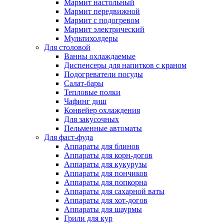
Мармит настольный
Мармит передвижной
Мармит с подогревом
Мармит электрический
Мультихолдеры
Для столовой
Ванны охлаждаемые
Диспенсеры для напитков с краном
Подогреватели посуды
Салат-бары
Тепловые полки
Чафинг диш
Конвейер охлаждения
Для закусочных
Пельменные автоматы
Для фаст-фуда
Аппараты для блинов
Аппараты для корн-догов
Аппараты для кукурузы
Аппараты для пончиков
Аппараты для попкорна
Аппараты для сахарной ваты
Аппараты для хот-догов
Аппараты для шаурмы
Грили для кур