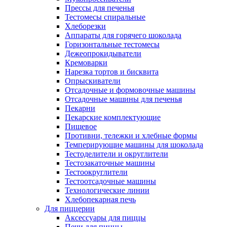
Прессы для печенья
Тестомесы спиральные
Хлеборезки
Аппараты для горячего шоколада
Горизонтальные тестомесы
Дежеопрокидыватели
Кремоварки
Нарезка тортов и бисквита
Опрыскиватели
Отсадочные и формовочные машины
Отсадочные машины для печенья
Пекарни
Пекарские комплектующие
Пищевое
Противни, тележки и хлебные формы
Темперирующие машины для шоколада
Тестоделители и округлители
Тестозакаточные машины
Тестоокруглители
Тестоотсадочные машины
Технологические линии
Хлебопекарная печь
Для пиццерии
Аксессуары для пиццы
Печи для пиццы