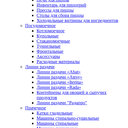
Инвентарь для пиццерий
Прессы для пиццы
Столы для сбора пиццы
Холодильные витрины для ингредиентов
Посудомоечное
Котломоечное
Купольные
Стаканомоечные
Туннельные
Фронтальные
Аксессуары
Расходные материалы
Линии раздачи
Линии раздачи «Abat»
Линии раздачи «Atesy»
Линии раздачи «Iterma»
Линии раздачи «Rada»
Контейнеры для овощей и сыпучих
продуктов
Линии раздачи "Радапро"
Прачечное
Катки гладильные
Машины стирально-сушильные
Машины стиральные