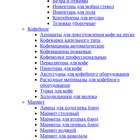
Ведра и отжимы
Инвентарь для мойки стекол
Инвентарь для пола
Контейнеры для мусора
Тележки уборочные
Кофейное
Аппараты для приготовления кофе на песке
Кофеварки капельного типа
Кофемашины автоматические
Кофемашины рожковые
Кофемолки профессиональные
Перколяторы для кофе
Принтеры для кофе
Аксессуары для кофейного оборудования
Расходные материалы для кофейного
оборудования
Турки для кофе
Холодильники для молока
Мармит
Лампы для подогрева блюд
Мармит столовый
Мармиты для вторых блюд
Мармиты для первых блюд
Мармит водяной
Мармит для шоколада