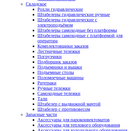
Складское
Рохли гидравлические
Штабелеры гидравлические ручные
Штабелеры гидравлические с
электроподъёмом
Штабелеры самоходные без платформы
Штабелеры самоходные с платформой для
оператора
Комплектовщики заказов
Лестничные тележки
Погрузчики
Подборщик заказов
Подъемники и вышки
Подъемные столы
Поломоечные машины
Ричтраки
Ручные тележки
Самоходные тележки
Тали
Штабелер с выдвижной мачтой
Штабелер с противовесом
Запасные части
Аксессуары для пароконвектоматов
Аксессуары для теплового оборудования
Аксессуары для холодильного оборудования