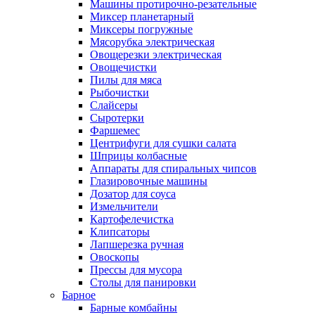
Машины протирочно-резательные
Миксер планетарный
Миксеры погружные
Мясорубка электрическая
Овощерезки электрическая
Овощечистки
Пилы для мяса
Рыбочистки
Слайсеры
Сыротерки
Фаршемес
Центрифуги для сушки салата
Шприцы колбасные
Аппараты для спиральных чипсов
Глазировочные машины
Дозатор для соуса
Измельчители
Картофелечистка
Клипсаторы
Лапшерезка ручная
Овоскопы
Прессы для мусора
Столы для панировки
Барное
Барные комбайны