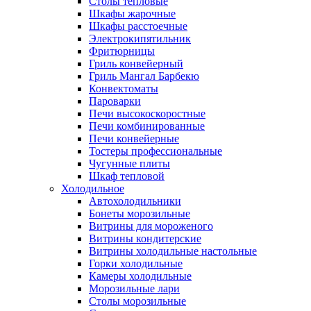
Столы тепловые
Шкафы жарочные
Шкафы расстоечные
Электрокипятильник
Фритюрницы
Гриль конвейерный
Гриль Мангал Барбекю
Конвектоматы
Пароварки
Печи высокоскоростные
Печи комбинированные
Печи конвейерные
Тостеры профессиональные
Чугунные плиты
Шкаф тепловой
Холодильное
Автохолодильники
Бонеты морозильные
Витрины для мороженого
Витрины кондитерские
Витрины холодильные настольные
Горки холодильные
Камеры холодильные
Морозильные лари
Столы морозильные