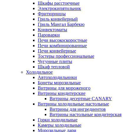
Шкафы расстоечные
Электрокипятильник
Фритюрницы
Гриль конвейерный
Гриль Мангал Барбекю
Конвектоматы
Пароварки
Печи высокоскоростные
Печи комбинированные
Печи конвейерные
Тостеры профессиональные
Чугунные плиты
Шкаф тепловой
Холодильное
Автохолодильники
Бонеты морозильные
Витрины для мороженого
Витрины кондитерские
Витрины десертные CANARY
Витрины холодильные настольные
Витрины для ингредиентов
Витрины настольные кондитерская
Горки холодильные
Камеры холодильные
Морозильные лари