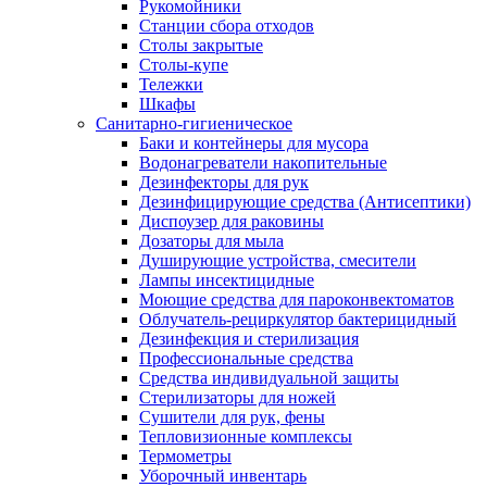
Рукомойники
Станции сбора отходов
Столы закрытые
Столы-купе
Тележки
Шкафы
Санитарно-гигиеническое
Баки и контейнеры для мусора
Водонагреватели накопительные
Дезинфекторы для рук
Дезинфицирующие средства (Антисептики)
Диспоузер для раковины
Дозаторы для мыла
Душирующие устройства, смесители
Лампы инсектицидные
Моющие средства для пароконвектоматов
Облучатель-рециркулятор бактерицидный
Дезинфекция и стерилизация
Профессиональные средства
Средства индивидуальной защиты
Стерилизаторы для ножей
Сушители для рук, фены
Тепловизионные комплексы
Термометры
Уборочный инвентарь