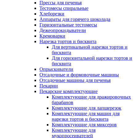
Прессы для печенья
Тестомесы спиральные
Хлеборезки
Аппараты для горячего шоколада
Горизонтальные тестомесы
Дежеопрокидыватели
Кремоварки
Нарезка тортов и бисквита
Для вертикальной нарезки тортов и
бисквита
Для горизонтальной нарезки тортов и
бисквита
Опрыскиватели
Отсадочные и формовочные машины
Отсадочные машины для печенья
Пекарни
Пекарские комплектующие
Комплектующие для дражировочных
барабанов
Комплектующие для лапшерезок
Комплектующие для машин для
нарезки тортов и бисквита
Комплектующие для миксеров
Комплектующие для
мукопросеивателей