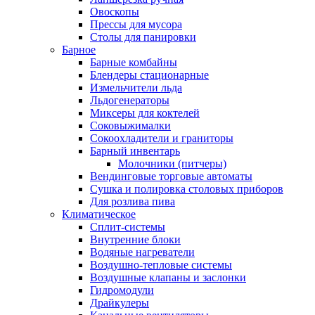
Овоскопы
Прессы для мусора
Столы для панировки
Барное
Барные комбайны
Блендеры стационарные
Измельчители льда
Льдогенераторы
Миксеры для коктелей
Соковыжималки
Сокоохладители и граниторы
Барный инвентарь
Молочники (питчеры)
Вендинговые торговые автоматы
Сушка и полировка столовых приборов
Для розлива пива
Климатическое
Сплит-системы
Внутренние блоки
Водяные нагреватели
Воздушно-тепловые системы
Воздушные клапаны и заслонки
Гидромодули
Драйкулеры