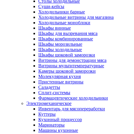
Столы холодильные
Суши-кейсы
Холодильники барные
Холодильные витрины для магазина
Холодильные моноблоки
Шкафы винные
Шкафы для вызревания мяса
Шкафы комбинированные
Шкафы морозильные
Шкафы холодильные
Шкафы шоковой заморозки
Витрины для демонстрации мяса
Витрины мультитемпературные
Камеры шоковой заморозки
Молекулярная кухня
Пристенные витрины
Саладетты
Сплит-системы
Фармацевтические холодильники
Электромеханическое
Инвентарь для мясопереработки
Куттеры
Кухонный процессор
Маринаторы
Машины кухонные