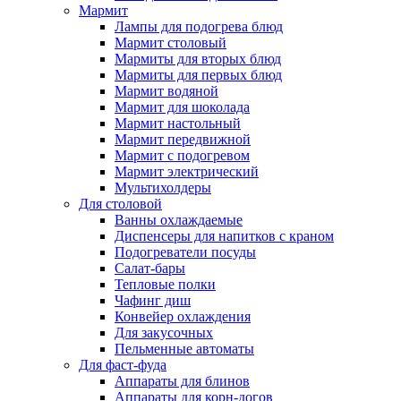
Мармит
Лампы для подогрева блюд
Мармит столовый
Мармиты для вторых блюд
Мармиты для первых блюд
Мармит водяной
Мармит для шоколада
Мармит настольный
Мармит передвижной
Мармит с подогревом
Мармит электрический
Мультихолдеры
Для столовой
Ванны охлаждаемые
Диспенсеры для напитков с краном
Подогреватели посуды
Салат-бары
Тепловые полки
Чафинг диш
Конвейер охлаждения
Для закусочных
Пельменные автоматы
Для фаст-фуда
Аппараты для блинов
Аппараты для корн-догов