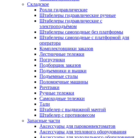
Складское
Рохли гидравлические
Штабелеры гидравлические ручные
Штабелеры гидравлические с
электроподъёмом
Штабелеры самоходные без платформы
Штабелеры самоходные с платформой для
оператора
Комплектовщики заказов
Лестничные тележки
Погрузчики
Подборщик заказов
Подъемники и вышки
Подъемные столы
Поломоечные машины
Ричтраки
Ручные тележки
Самоходные тележки
Тали
Штабелер с выдвижной мачтой
Штабелер с противовесом
Запасные части
Аксессуары для пароконвектоматов
Аксессуары для теплового оборудования
Аксессуары для холодильного оборудования