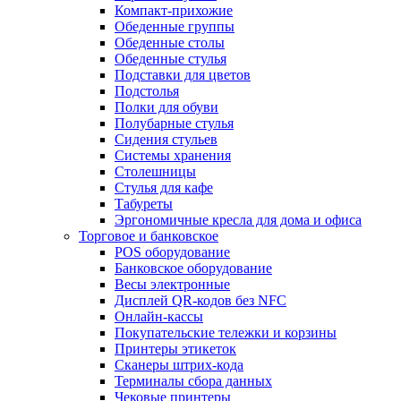
Компакт-прихожие
Обеденные группы
Обеденные столы
Обеденные стулья
Подставки для цветов
Подстолья
Полки для обуви
Полубарные стулья
Сидения стульев
Системы хранения
Столешницы
Стулья для кафе
Табуреты
Эргономичные кресла для дома и офиса
Торговое и банковское
POS оборудование
Банковское оборудование
Весы электронные
Дисплей QR-кодов без NFC
Онлайн-кассы
Покупательские тележки и корзины
Принтеры этикеток
Сканеры штрих-кода
Терминалы сбора данных
Чековые принтеры