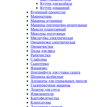
Куттер для колбасы
Куттер домашний
Кухонный процессор
Маринаторы
Машины кухонные
Машины протирочно-резательные
Миксер планетарный
Миксеры погружные
Мясорубка электрическая
Овощерезки электрическая
Овощечистки
Пилы для мяса
Рыбочистки
Слайсеры
Сыротерки
Фаршемес
Центрифуги для сушки салата
Шприцы колбасные
Аппараты для спиральных чипсов
Глазировочные машины
Дозатор для соуса
Измельчители
Картофелечистка
Клипсаторы
Лапшерезка ручная