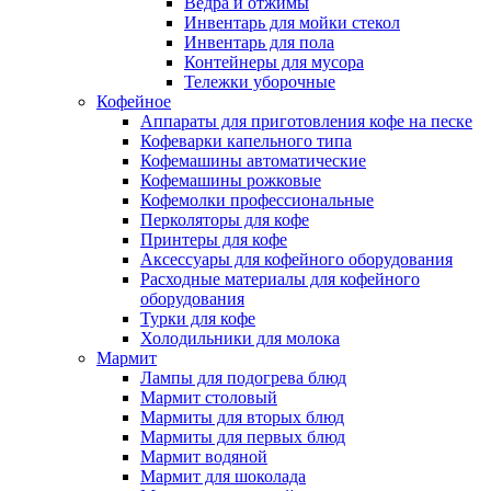
Ведра и отжимы
Инвентарь для мойки стекол
Инвентарь для пола
Контейнеры для мусора
Тележки уборочные
Кофейное
Аппараты для приготовления кофе на песке
Кофеварки капельного типа
Кофемашины автоматические
Кофемашины рожковые
Кофемолки профессиональные
Перколяторы для кофе
Принтеры для кофе
Аксессуары для кофейного оборудования
Расходные материалы для кофейного
оборудования
Турки для кофе
Холодильники для молока
Мармит
Лампы для подогрева блюд
Мармит столовый
Мармиты для вторых блюд
Мармиты для первых блюд
Мармит водяной
Мармит для шоколада