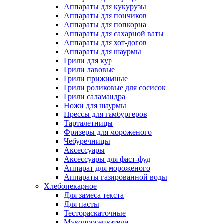
Аппараты для кукурузы
Аппараты для пончиков
Аппараты для попкорна
Аппараты для сахарной ваты
Аппараты для хот-догов
Аппараты для шаурмы
Грили для кур
Грили лавовые
Грили прижимные
Грили роликовые для сосисок
Грили саламандра
Ножи для шаурмы
Прессы для гамбургеров
Тарталетницы
Фризеры для мороженого
Чебуречницы
Аксессуары
Аксессуары для фаст-фуд
Аппарат для мороженого
Аппараты газированной воды
Хлебопекарное
Для замеса текста
Для пасты
Тестораскаточные
Мукопросеиватели