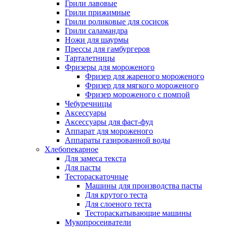
Грили лавовые
Грили прижимные
Грили роликовые для сосисок
Грили саламандра
Ножи для шаурмы
Прессы для гамбургеров
Тарталетницы
Фризеры для мороженого
Фризер для жареного мороженого
Фризер для мягкого мороженого
Фризер мороженого с помпой
Чебуречницы
Аксессуары
Аксессуары для фаст-фуд
Аппарат для мороженого
Аппараты газированной воды
Хлебопекарное
Для замеса текста
Для пасты
Тестораскаточные
Машины для производства пасты
Для крутого теста
Для слоеного теста
Тестораскатывающие машины
Мукопросеиватели