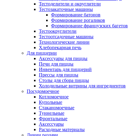
Тестоделители и округлители
Тестозакаточные машины
Формирование батонов
Формирование рогаликов
Формирование французских багетов
Тестоокруглители
Тестоотсадочные машины
Технологические линии
Хлебопекарная печь
Для пиццерии
Аксессуары для пиццы
Печи для пиццы
Инвентарь для пиццерий
Прессы для пиццы
Столы для сбора пиццы
Холодильные витрины для ингредиентов
Посудомоечное
Котломоечное
Купольные
Стаканомоечные
Туннельные
Фронтальные
Аксессуары
Расходные материалы
Линии раздачи