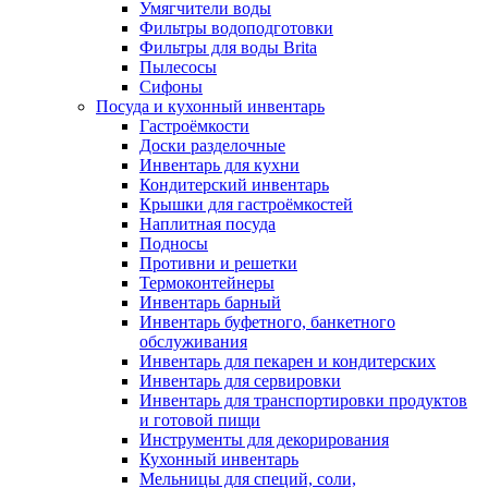
Умягчители воды
Фильтры водоподготовки
Фильтры для воды Brita
Пылесосы
Сифоны
Посуда и кухонный инвентарь
Гастроёмкости
Доски разделочные
Инвентарь для кухни
Кондитерский инвентарь
Крышки для гастроёмкостей
Наплитная посуда
Подносы
Противни и решетки
Термоконтейнеры
Инвентарь барный
Инвентарь буфетного, банкетного
обслуживания
Инвентарь для пекарен и кондитерских
Инвентарь для сервировки
Инвентарь для транспортировки продуктов
и готовой пищи
Инструменты для декорирования
Кухонный инвентарь
Мельницы для специй, соли,