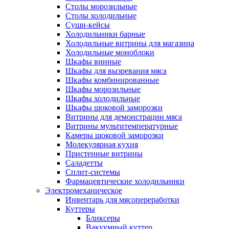
Столы морозильные
Столы холодильные
Суши-кейсы
Холодильники барные
Холодильные витрины для магазина
Холодильные моноблоки
Шкафы винные
Шкафы для вызревания мяса
Шкафы комбинированные
Шкафы морозильные
Шкафы холодильные
Шкафы шоковой заморозки
Витрины для демонстрации мяса
Витрины мультитемпературные
Камеры шоковой заморозки
Молекулярная кухня
Пристенные витрины
Саладетты
Сплит-системы
Фармацевтические холодильники
Электромеханическое
Инвентарь для мясопереработки
Куттеры
Бликсеры
Вакуумный куттер