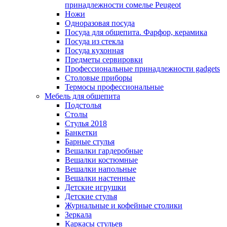
принадлежности сомелье Peugeot
Ножи
Одноразовая посуда
Посуда для общепита. Фарфор, керамика
Посуда из стекла
Посуда кухонная
Предметы сервировки
Профессиональные принадлежности gadgets
Столовые приборы
Термосы профессиональные
Мебель для общепита
Подстолья
Столы
Стулья 2018
Банкетки
Барные стулья
Вешалки гардеробные
Вешалки костюмные
Вешалки напольные
Вешалки настенные
Детские игрушки
Детские стулья
Журнальные и кофейные столики
Зеркала
Каркасы стульев