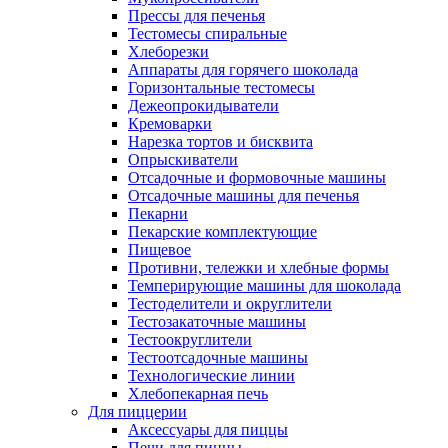
Прессы для печенья
Тестомесы спиральные
Хлеборезки
Аппараты для горячего шоколада
Горизонтальные тестомесы
Дежеопрокидыватели
Кремоварки
Нарезка тортов и бисквита
Опрыскиватели
Отсадочные и формовочные машины
Отсадочные машины для печенья
Пекарни
Пекарские комплектующие
Пищевое
Противни, тележки и хлебные формы
Темперирующие машины для шоколада
Тестоделители и округлители
Тестозакаточные машины
Тестоокруглители
Тестоотсадочные машины
Технологические линии
Хлебопекарная печь
Для пиццерии
Аксессуары для пиццы
Печи для пиццы