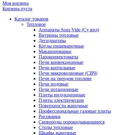
Моя корзина
Корзина пуста
Каталог товаров
Тепловое
Аппараты Sous Vide (Су вид)
Витрины тепловые
Дегидраторы
Котлы пищеварочные
Макароноварки
Пароконвектоматы
Печи конвекционные
Печи коптильные
Печи микроволновые (СВЧ)
Печи на твердом топливе
Печи подовые
Печи ротационные
Плиты индукционные
Плиты электрические
Поверхности жарочные
Профессиональные газовые плиты
Рисоварки
Сковороды опрокидывающиеся
Столы тепловые
Шкафы жарочные