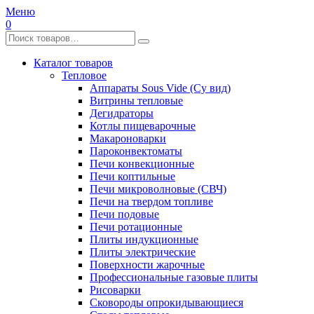
Меню
0
Каталог товаров
Тепловое
Аппараты Sous Vide (Су вид)
Витрины тепловые
Дегидраторы
Котлы пищеварочные
Макароноварки
Пароконвектоматы
Печи конвекционные
Печи коптильные
Печи микроволновые (СВЧ)
Печи на твердом топливе
Печи подовые
Печи ротационные
Плиты индукционные
Плиты электрические
Поверхности жарочные
Профессиональные газовые плиты
Рисоварки
Сковороды опрокидывающиеся