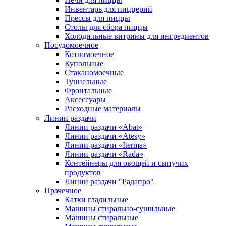
Инвентарь для пиццерий
Прессы для пиццы
Столы для сбора пиццы
Холодильные витрины для ингредиентов
Посудомоечное
Котломоечное
Купольные
Стаканомоечные
Туннельные
Фронтальные
Аксессуары
Расходные материалы
Линии раздачи
Линии раздачи «Abat»
Линии раздачи «Atesy»
Линии раздачи «Iterma»
Линии раздачи «Rada»
Контейнеры для овощей и сыпучих
продуктов
Линии раздачи "Радапро"
Прачечное
Катки гладильные
Машины стирально-сушильные
Машины стиральные