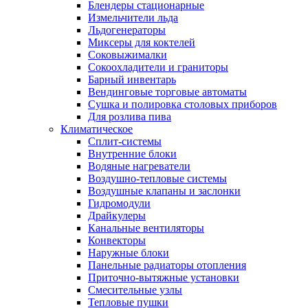
Блендеры стационарные
Измельчители льда
Льдогенераторы
Миксеры для коктелей
Соковыжималки
Сокоохладители и граниторы
Барный инвентарь
Вендинговые торговые автоматы
Сушка и полировка столовых приборов
Для розлива пива
Климатическое
Сплит-системы
Внутренние блоки
Водяные нагреватели
Воздушно-тепловые системы
Воздушные клапаны и заслонки
Гидромодули
Драйкулеры
Канальные вентиляторы
Конвекторы
Наружные блоки
Панельные радиаторы отопления
Приточно-вытяжные установки
Смесительные узлы
Тепловые пушки