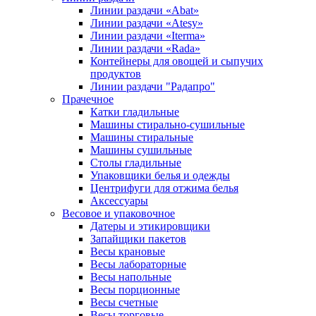
Линии раздачи «Abat»
Линии раздачи «Atesy»
Линии раздачи «Iterma»
Линии раздачи «Rada»
Контейнеры для овощей и сыпучих
продуктов
Линии раздачи "Радапро"
Прачечное
Катки гладильные
Машины стирально-сушильные
Машины стиральные
Машины сушильные
Столы гладильные
Упаковщики белья и одежды
Центрифуги для отжима белья
Аксессуары
Весовое и упаковочное
Датеры и этикировщики
Запайщики пакетов
Весы крановые
Весы лабораторные
Весы напольные
Весы порционные
Весы счетные
Весы торговые