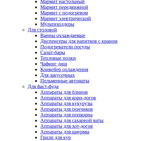
Мармит настольный
Мармит передвижной
Мармит с подогревом
Мармит электрический
Мультихолдеры
Для столовой
Ванны охлаждаемые
Диспенсеры для напитков с краном
Подогреватели посуды
Салат-бары
Тепловые полки
Чафинг диш
Конвейер охлаждения
Для закусочных
Пельменные автоматы
Для фаст-фуда
Аппараты для блинов
Аппараты для корн-догов
Аппараты для кукурузы
Аппараты для пончиков
Аппараты для попкорна
Аппараты для сахарной ваты
Аппараты для хот-догов
Аппараты для шаурмы
Грили для кур