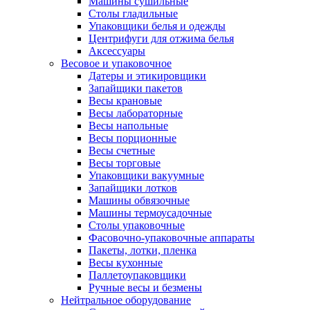
Машины сушильные
Столы гладильные
Упаковщики белья и одежды
Центрифуги для отжима белья
Аксессуары
Весовое и упаковочное
Датеры и этикировщики
Запайщики пакетов
Весы крановые
Весы лабораторные
Весы напольные
Весы порционные
Весы счетные
Весы торговые
Упаковщики вакуумные
Запайщики лотков
Машины обвязочные
Машины термоусадочные
Столы упаковочные
Фасовочно-упаковочные аппараты
Пакеты, лотки, пленка
Весы кухонные
Паллетоупаковщики
Ручные весы и безмены
Нейтральное оборудование