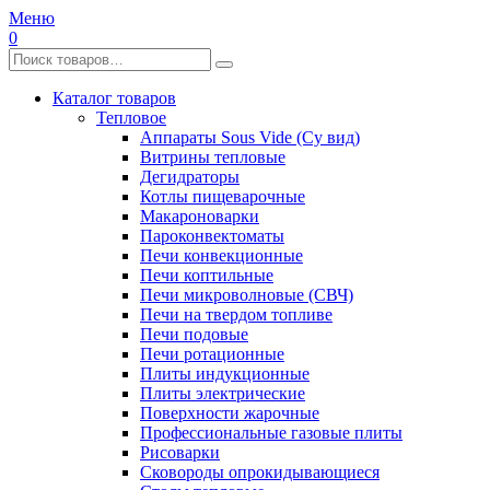
Меню
0
Каталог товаров
Тепловое
Аппараты Sous Vide (Су вид)
Витрины тепловые
Дегидраторы
Котлы пищеварочные
Макароноварки
Пароконвектоматы
Печи конвекционные
Печи коптильные
Печи микроволновые (СВЧ)
Печи на твердом топливе
Печи подовые
Печи ротационные
Плиты индукционные
Плиты электрические
Поверхности жарочные
Профессиональные газовые плиты
Рисоварки
Сковороды опрокидывающиеся