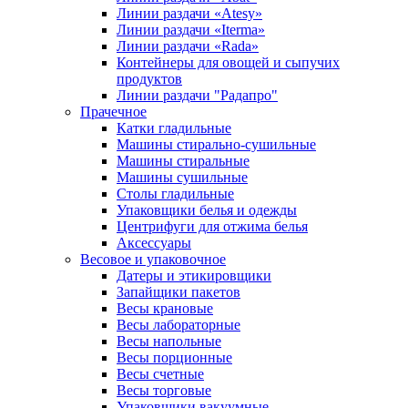
Линии раздачи «Atesy»
Линии раздачи «Iterma»
Линии раздачи «Rada»
Контейнеры для овощей и сыпучих
продуктов
Линии раздачи "Радапро"
Прачечное
Катки гладильные
Машины стирально-сушильные
Машины стиральные
Машины сушильные
Столы гладильные
Упаковщики белья и одежды
Центрифуги для отжима белья
Аксессуары
Весовое и упаковочное
Датеры и этикировщики
Запайщики пакетов
Весы крановые
Весы лабораторные
Весы напольные
Весы порционные
Весы счетные
Весы торговые
Упаковщики вакуумные