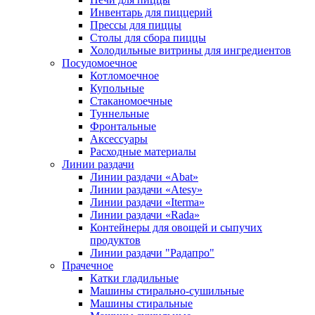
Инвентарь для пиццерий
Прессы для пиццы
Столы для сбора пиццы
Холодильные витрины для ингредиентов
Посудомоечное
Котломоечное
Купольные
Стаканомоечные
Туннельные
Фронтальные
Аксессуары
Расходные материалы
Линии раздачи
Линии раздачи «Abat»
Линии раздачи «Atesy»
Линии раздачи «Iterma»
Линии раздачи «Rada»
Контейнеры для овощей и сыпучих
продуктов
Линии раздачи "Радапро"
Прачечное
Катки гладильные
Машины стирально-сушильные
Машины стиральные