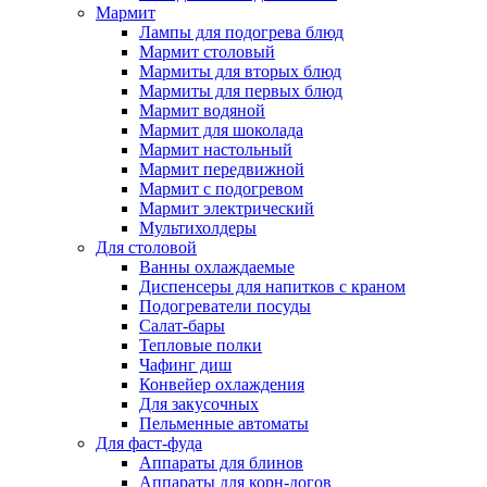
Мармит
Лампы для подогрева блюд
Мармит столовый
Мармиты для вторых блюд
Мармиты для первых блюд
Мармит водяной
Мармит для шоколада
Мармит настольный
Мармит передвижной
Мармит с подогревом
Мармит электрический
Мультихолдеры
Для столовой
Ванны охлаждаемые
Диспенсеры для напитков с краном
Подогреватели посуды
Салат-бары
Тепловые полки
Чафинг диш
Конвейер охлаждения
Для закусочных
Пельменные автоматы
Для фаст-фуда
Аппараты для блинов
Аппараты для корн-догов