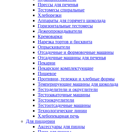
Прессы для печенья
Тестомесы спиральные
Хлеборезки
Аппараты для горячего шоколада
Горизонтальные тестомесы
Дежеопрокидыватели
Кремоварки
Нарезка тортов и бисквита
Опрыскиватели
Отсадочные и формовочные машины
Отсадочные машины для печенья
Пекарни
Пекарские комплектующие
Пищевое
Противни, тележки и хлебные формы
Темперирующие машины для шоколада
Тестоделители и округлители
Тестозакаточные машины
Тестоокруглители
Тестоотсадочные машины
Технологические линии
Хлебопекарная печь
Для пиццерии
Аксессуары для пиццы
Печи для пиццы