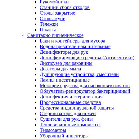
Рукомойники
Станции сбора отходов
Столы закрытые
Столы-купе
Тележки
Шкафы
Санитарно-гигиеническое
Баки и контейнеры для мусора
Водонагреватели накопительные
Дезинфекторы для рук
Дезинфицирующие средства (Антисептики)
Диспоузер для раковины
Дозаторы для мыла
Душирующие устройства, смесители
Лампы инсектицидные
Моющие средства для пароконвектоматов
Облучатель-рециркулятор бактерицидный
Дезинфекция и стерилизация
Профессиональные средства
Средства индивидуальной защиты
Стерилизаторы для ножей
Сушители для рук, фены
Тепловизионные комплексы
Термометры
Уборочный инвентарь