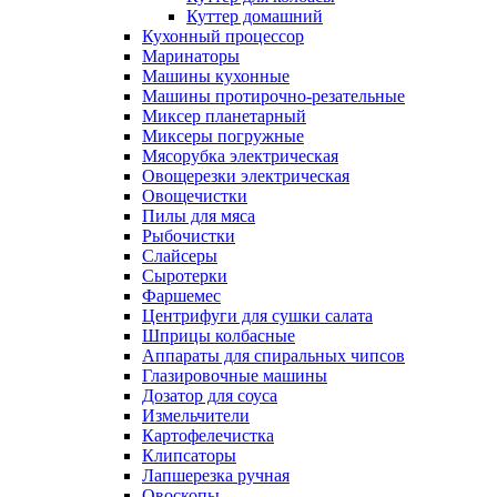
Куттер домашний
Кухонный процессор
Маринаторы
Машины кухонные
Машины протирочно-резательные
Миксер планетарный
Миксеры погружные
Мясорубка электрическая
Овощерезки электрическая
Овощечистки
Пилы для мяса
Рыбочистки
Слайсеры
Сыротерки
Фаршемес
Центрифуги для сушки салата
Шприцы колбасные
Аппараты для спиральных чипсов
Глазировочные машины
Дозатор для соуса
Измельчители
Картофелечистка
Клипсаторы
Лапшерезка ручная
Овоскопы