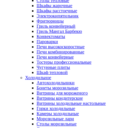
Столы тепловые
Шкафы жарочные
Шкафы расстоечные
Электрокипятильник
Фритюрницы
Гриль конвейерный
Гриль Мангал Барбекю
Конвектоматы
Пароварки
Печи высокоскоростные
Печи комбинированные
Печи конвейерные
Тостеры профессиональные
Чугунные плиты
Шкаф тепловой
Холодильное
Автохолодильники
Бонеты морозильные
Витрины для мороженого
Витрины кондитерские
Витрины холодильные настольные
Горки холодильные
Камеры холодильные
Морозильные лари
Столы морозильные