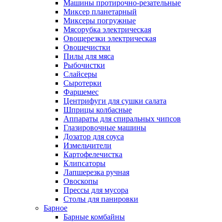
Машины протирочно-резательные
Миксер планетарный
Миксеры погружные
Мясорубка электрическая
Овощерезки электрическая
Овощечистки
Пилы для мяса
Рыбочистки
Слайсеры
Сыротерки
Фаршемес
Центрифуги для сушки салата
Шприцы колбасные
Аппараты для спиральных чипсов
Глазировочные машины
Дозатор для соуса
Измельчители
Картофелечистка
Клипсаторы
Лапшерезка ручная
Овоскопы
Прессы для мусора
Столы для панировки
Барное
Барные комбайны