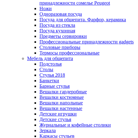
принадлежности сомелье Peugeot
Ножи
Одноразовая посуда
Посуда для общепита. Фарфор, керамика
Посуда из стекла
Посуда кухонная
Предметы сервировки
Профессиональные принадлежности gadgets
Столовые приборы
Термосы профессиональные
Мебель для общепита
Подстолья
Столы
Стулья 2018
Банкетки
Барные стулья
Вешалки гардеробные
Вешалки костюмные
Вешалки напольные
Вешалки настенные
Детские игрушки
Детские стулья
Журнальные и кофейные столики
Зеркала
Каркасы стульев