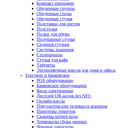
Компакт-прихожие
Обеденные группы
Обеденные столы
Обеденные стулья
Подставки для цветов
Подстолья
Полки для обуви
Полубарные стулья
Сидения стульев
Системы хранения
Столешницы
Стулья для кафе
Табуреты
Эргономичные кресла для дома и офиса
Торговое и банковское
POS оборудование
Банковское оборудование
Весы электронные
Дисплей QR-кодов без NFC
Онлайн-кассы
Покупательские тележки и корзины
Принтеры этикеток
Сканеры штрих-кода
Терминалы сбора данных
Чековые принтеры