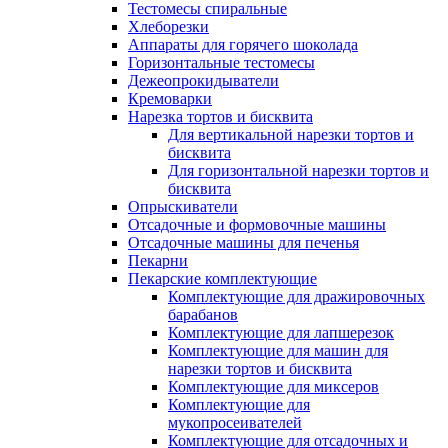
Тестомесы спиральные
Хлеборезки
Аппараты для горячего шоколада
Горизонтальные тестомесы
Дежеопрокидыватели
Кремоварки
Нарезка тортов и бисквита
Для вертикальной нарезки тортов и
бисквита
Для горизонтальной нарезки тортов и
бисквита
Опрыскиватели
Отсадочные и формовочные машины
Отсадочные машины для печенья
Пекарни
Пекарские комплектующие
Комплектующие для дражировочных
барабанов
Комплектующие для лапшерезок
Комплектующие для машин для
нарезки тортов и бисквита
Комплектующие для миксеров
Комплектующие для
мукопросеивателей
Комплектующие для отсадочных и