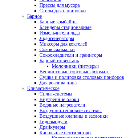
Прессы для мусора
Столы для панировки
Барное
Барные комбайны
Блендеры стационарные
Измельчители льда
Льдогенераторы
Миксеры для коктелей
Соковыжималки
Сокоохладители и граниторы
Барный инвентарь
Молочники (питчеры)
Вендинговые торговые автоматы
Сушка и полировка столовых приборов
Для розлива пива
Климатическое
Сплит-системы
Внутренние блоки
Водяные нагреватели
Воздушно-тепловые системы
Воздушные клапаны и заслонки
Гидромодули
Драйкулеры
Канальные вентиляторы