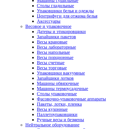
Машины сушильные
Столы гладильные
Упаковщики белья и одежды
Центрифуги для отжима белья
Аксессуары
Весовое и упаковочное
Датеры и этикировщики
Запайщики пакетов
Весы крановые
Весы лабораторные
Весы напольные
Весы порционные
Весы счетные
Весы торговые
Упаковщики вакуумные
Запайщики лотков
Машины обвязочные
Машины термоусадочные
Столы упаковочные
Фасовочно-упаковочные аппараты
Пакеты, лотки, пленка
Весы кухонные
Паллетоупаковщики
Ручные весы и безмены
Нейтральное оборудование