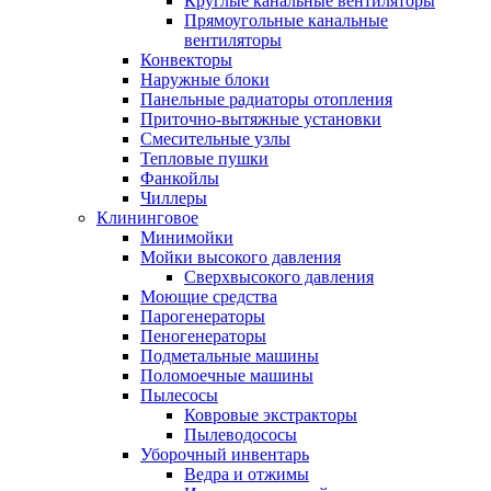
Круглые канальные вентиляторы
Прямоугольные канальные
вентиляторы
Конвекторы
Наружные блоки
Панельные радиаторы отопления
Приточно-вытяжные установки
Смесительные узлы
Тепловые пушки
Фанкойлы
Чиллеры
Клининговое
Минимойки
Мойки высокого давления
Сверхвысокого давления
Моющие средства
Парогенераторы
Пеногенераторы
Подметальные машины
Поломоечные машины
Пылесосы
Ковровые экстракторы
Пылеводососы
Уборочный инвентарь
Ведра и отжимы