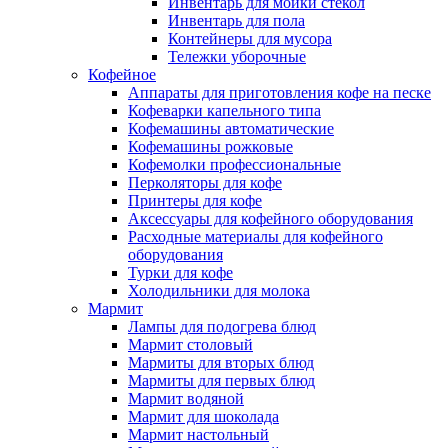
Инвентарь для мойки стекол
Инвентарь для пола
Контейнеры для мусора
Тележки уборочные
Кофейное
Аппараты для приготовления кофе на песке
Кофеварки капельного типа
Кофемашины автоматические
Кофемашины рожковые
Кофемолки профессиональные
Перколяторы для кофе
Принтеры для кофе
Аксессуары для кофейного оборудования
Расходные материалы для кофейного
оборудования
Турки для кофе
Холодильники для молока
Мармит
Лампы для подогрева блюд
Мармит столовый
Мармиты для вторых блюд
Мармиты для первых блюд
Мармит водяной
Мармит для шоколада
Мармит настольный