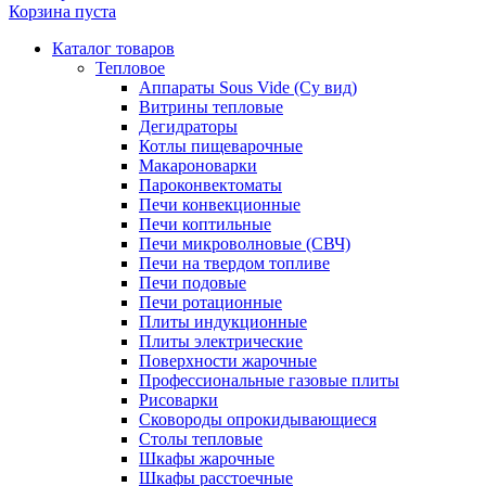
Корзина пуста
Каталог товаров
Тепловое
Аппараты Sous Vide (Су вид)
Витрины тепловые
Дегидраторы
Котлы пищеварочные
Макароноварки
Пароконвектоматы
Печи конвекционные
Печи коптильные
Печи микроволновые (СВЧ)
Печи на твердом топливе
Печи подовые
Печи ротационные
Плиты индукционные
Плиты электрические
Поверхности жарочные
Профессиональные газовые плиты
Рисоварки
Сковороды опрокидывающиеся
Столы тепловые
Шкафы жарочные
Шкафы расстоечные