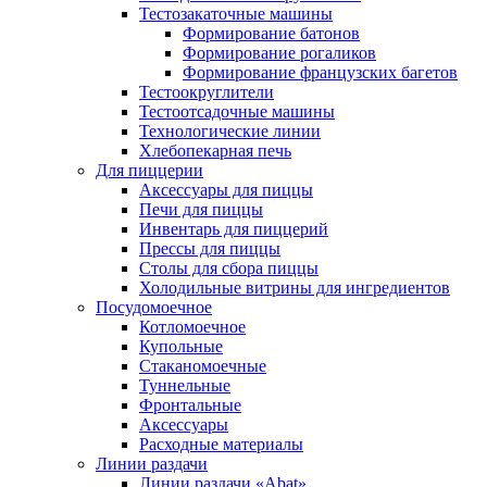
Тестозакаточные машины
Формирование батонов
Формирование рогаликов
Формирование французских багетов
Тестоокруглители
Тестоотсадочные машины
Технологические линии
Хлебопекарная печь
Для пиццерии
Аксессуары для пиццы
Печи для пиццы
Инвентарь для пиццерий
Прессы для пиццы
Столы для сбора пиццы
Холодильные витрины для ингредиентов
Посудомоечное
Котломоечное
Купольные
Стаканомоечные
Туннельные
Фронтальные
Аксессуары
Расходные материалы
Линии раздачи
Линии раздачи «Abat»