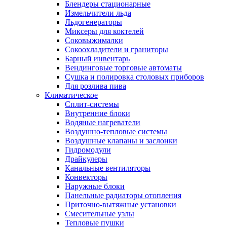
Блендеры стационарные
Измельчители льда
Льдогенераторы
Миксеры для коктелей
Соковыжималки
Сокоохладители и граниторы
Барный инвентарь
Вендинговые торговые автоматы
Сушка и полировка столовых приборов
Для розлива пива
Климатическое
Сплит-системы
Внутренние блоки
Водяные нагреватели
Воздушно-тепловые системы
Воздушные клапаны и заслонки
Гидромодули
Драйкулеры
Канальные вентиляторы
Конвекторы
Наружные блоки
Панельные радиаторы отопления
Приточно-вытяжные установки
Смесительные узлы
Тепловые пушки