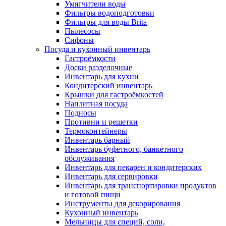
Умягчители воды
Фильтры водоподготовки
Фильтры для воды Brita
Пылесосы
Сифоны
Посуда и кухонный инвентарь
Гастроёмкости
Доски разделочные
Инвентарь для кухни
Кондитерский инвентарь
Крышки для гастроёмкостей
Наплитная посуда
Подносы
Противни и решетки
Термоконтейнеры
Инвентарь барный
Инвентарь буфетного, банкетного
обслуживания
Инвентарь для пекарен и кондитерских
Инвентарь для сервировки
Инвентарь для транспортировки продуктов
и готовой пищи
Инструменты для декорирования
Кухонный инвентарь
Мельницы для специй, соли,