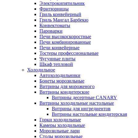
Электрокипятильник
Фритюрницы
Гриль конвейерный
Гриль Мангал Барбекю
Конвектоматы
Пароварки
Печи высокоскоростные
Печи комбинированные
Печи конвейерные
Тостеры профессиональные
Чугунные плиты
Шкаф тепловой
Холодильное
Автохолодильники
Бонеты морозильные
Витрины для мороженого
Витрины кондитерские
Витрины десертные CANARY
Витрины холодильные настольные
Витрины для ингредиентов
Витрины настольные кондитерская
Горки холодильные
Камеры холодильные
Морозильные лари
Столы морозильные