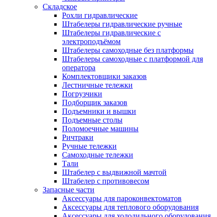
Складское
Рохли гидравлические
Штабелеры гидравлические ручные
Штабелеры гидравлические с
электроподъёмом
Штабелеры самоходные без платформы
Штабелеры самоходные с платформой для
оператора
Комплектовщики заказов
Лестничные тележки
Погрузчики
Подборщик заказов
Подъемники и вышки
Подъемные столы
Поломоечные машины
Ричтраки
Ручные тележки
Самоходные тележки
Тали
Штабелер с выдвижной мачтой
Штабелер с противовесом
Запасные части
Аксессуары для пароконвектоматов
Аксессуары для теплового оборудования
Аксессуары для холодильного оборудования