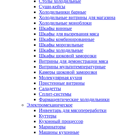
Столы холодильные
Суши-кейсы
Холодильники барные
Холодильные витрины для магазина
Холодильные моноблоки
Шкафы винные
Шкафы для вызревания мяса
Шкафы комбинированные
Шкафы морозильные
Шкафы холодильные
Шкафы шоковой заморозки
Витрины для демонстрации мяса
Витрины мультитемпературные
Камеры шоковой заморозки
Молекулярная кухня
Пристенные витрины
Саладетты
Сплит-системы
Фармацевтические холодильники
Электромеханическое
Инвентарь для мясопереработки
Куттеры
Кухонный процессор
Маринаторы
Машины кухонные