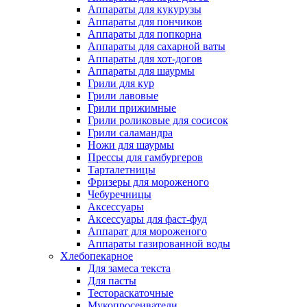
Аппараты для кукурузы
Аппараты для пончиков
Аппараты для попкорна
Аппараты для сахарной ваты
Аппараты для хот-догов
Аппараты для шаурмы
Грили для кур
Грили лавовые
Грили прижимные
Грили роликовые для сосисок
Грили саламандра
Ножи для шаурмы
Прессы для гамбургеров
Тарталетницы
Фризеры для мороженого
Чебуречницы
Аксессуары
Аксессуары для фаст-фуд
Аппарат для мороженого
Аппараты газированной воды
Хлебопекарное
Для замеса текста
Для пасты
Тестораскаточные
Мукопросеиватели