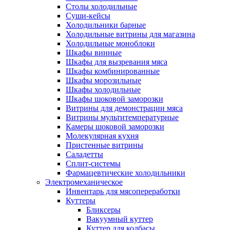
Столы холодильные
Суши-кейсы
Холодильники барные
Холодильные витрины для магазина
Холодильные моноблоки
Шкафы винные
Шкафы для вызревания мяса
Шкафы комбинированные
Шкафы морозильные
Шкафы холодильные
Шкафы шоковой заморозки
Витрины для демонстрации мяса
Витрины мультитемпературные
Камеры шоковой заморозки
Молекулярная кухня
Пристенные витрины
Саладетты
Сплит-системы
Фармацевтические холодильники
Электромеханическое
Инвентарь для мясопереработки
Куттеры
Бликсеры
Вакуумный куттер
Куттер для колбасы