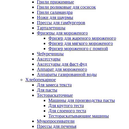
Грили прижимные
Грили роликовые для сосисок
Грили саламандра
Ножи для шаурмы
Прессы для гамбургеров
Тарталетницы
Фризеры для мороженого
Фризер для жареного мороженого
Фризер для мягкого мороженого
Фризер мороженого с помпой
Чебуречницы
Аксессуары
Аксессуары для фаст-фуд
Аппарат для мороженого
Аппараты газированной воды
Хлебопекарное
Для замеса текста
Для пасты
Тестораскаточные
Машины для производства пасты
Для крутого теста
Для слоеного теста
Тестораскатывающие машины
Мукопросеиватели
Прессы для печенья