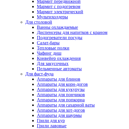
Мармит передвижной
Мармит с подогревом
Мармит электрический
Мультихолдеры
Для столовой
Ванны охлаждаемые
Диспенсеры для напитков с краном
Подогреватели посуды
Салат-бары
Тепловые полки
Чафинг диш
Конвейер охлаждения
Для закусочных
Пельменные автоматы
Для фаст-фуда
Аппараты для блинов
Аппараты для корн-догов
Аппараты для кукурузы
Аппараты для пончиков
Аппараты для попкорна
Аппараты для сахарной ваты
Аппараты для хот-догов
Аппараты для шаурмы
Грили для кур
Грили лавовые