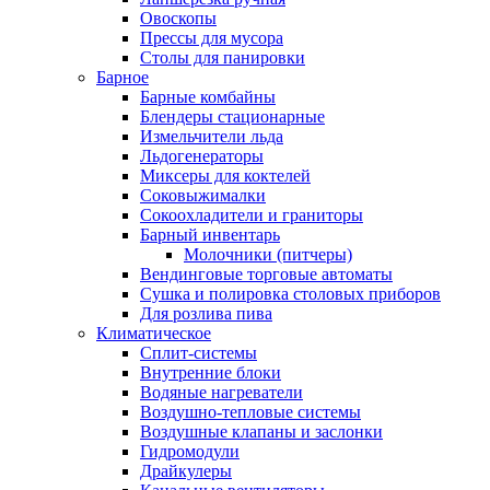
Овоскопы
Прессы для мусора
Столы для панировки
Барное
Барные комбайны
Блендеры стационарные
Измельчители льда
Льдогенераторы
Миксеры для коктелей
Соковыжималки
Сокоохладители и граниторы
Барный инвентарь
Молочники (питчеры)
Вендинговые торговые автоматы
Сушка и полировка столовых приборов
Для розлива пива
Климатическое
Сплит-системы
Внутренние блоки
Водяные нагреватели
Воздушно-тепловые системы
Воздушные клапаны и заслонки
Гидромодули
Драйкулеры