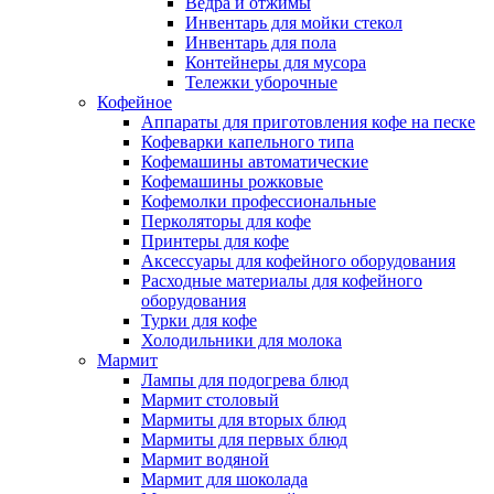
Ведра и отжимы
Инвентарь для мойки стекол
Инвентарь для пола
Контейнеры для мусора
Тележки уборочные
Кофейное
Аппараты для приготовления кофе на песке
Кофеварки капельного типа
Кофемашины автоматические
Кофемашины рожковые
Кофемолки профессиональные
Перколяторы для кофе
Принтеры для кофе
Аксессуары для кофейного оборудования
Расходные материалы для кофейного
оборудования
Турки для кофе
Холодильники для молока
Мармит
Лампы для подогрева блюд
Мармит столовый
Мармиты для вторых блюд
Мармиты для первых блюд
Мармит водяной
Мармит для шоколада