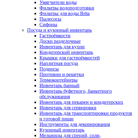
Умягчители воды
Фильтры водоподготовки
Фильтры для воды Brita
Пылесосы
Сифоны
Посуда и кухонный инвентарь
Гастроёмкости
Доски разделочные
Инвентарь для кухни
Кондитерский инвентарь
Крышки для гастроёмкостей
Наплитная посуда
Подносы
Противни и решетки
Термоконтейнеры
Инвентарь барный
Инвентарь буфетного, банкетного
обслуживания
Инвентарь для пекарен и кондитерских
Инвентарь для сервировки
Инвентарь для транспортировки продуктов
и готовой пищи
Инструменты для декорирования
Кухонный инвентарь
Мельницы для специй, соли,