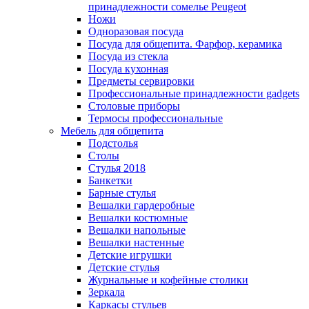
принадлежности сомелье Peugeot
Ножи
Одноразовая посуда
Посуда для общепита. Фарфор, керамика
Посуда из стекла
Посуда кухонная
Предметы сервировки
Профессиональные принадлежности gadgets
Столовые приборы
Термосы профессиональные
Мебель для общепита
Подстолья
Столы
Стулья 2018
Банкетки
Барные стулья
Вешалки гардеробные
Вешалки костюмные
Вешалки напольные
Вешалки настенные
Детские игрушки
Детские стулья
Журнальные и кофейные столики
Зеркала
Каркасы стульев