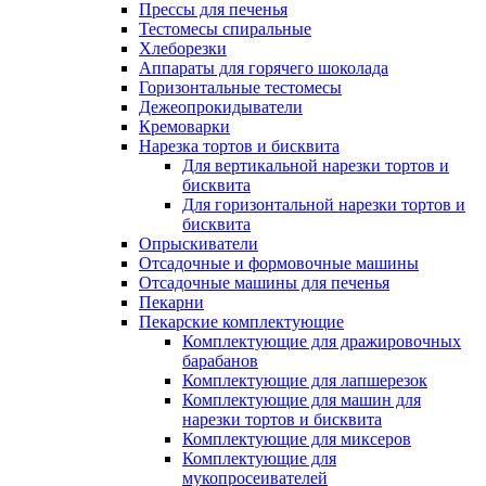
Прессы для печенья
Тестомесы спиральные
Хлеборезки
Аппараты для горячего шоколада
Горизонтальные тестомесы
Дежеопрокидыватели
Кремоварки
Нарезка тортов и бисквита
Для вертикальной нарезки тортов и
бисквита
Для горизонтальной нарезки тортов и
бисквита
Опрыскиватели
Отсадочные и формовочные машины
Отсадочные машины для печенья
Пекарни
Пекарские комплектующие
Комплектующие для дражировочных
барабанов
Комплектующие для лапшерезок
Комплектующие для машин для
нарезки тортов и бисквита
Комплектующие для миксеров
Комплектующие для
мукопросеивателей