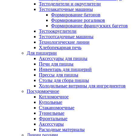
Тестоделители и округлители
Тестозакаточные машины
Формирование батонов
Формирование рогаликов
Формирование французских багетов
Тестоокруглители
Тестоотсадочные машины
Технологические линии
Хлебопекарная печь
Для пиццерии
Аксессуары для пиццы
Печи для пиццы
Инвентарь для пиццерий
Прессы для пиццы
Столы для сбора пиццы
Холодильные витрины для ингредиентов
Посудомоечное
Котломоечное
Купольные
Стаканомоечные
Туннельные
Фронтальные
Аксессуары
Расходные материалы
Линии раздачи