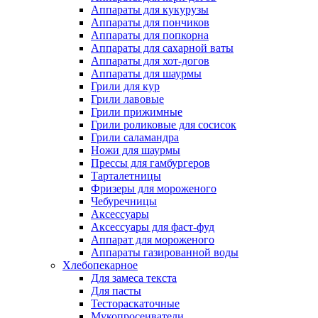
Аппараты для кукурузы
Аппараты для пончиков
Аппараты для попкорна
Аппараты для сахарной ваты
Аппараты для хот-догов
Аппараты для шаурмы
Грили для кур
Грили лавовые
Грили прижимные
Грили роликовые для сосисок
Грили саламандра
Ножи для шаурмы
Прессы для гамбургеров
Тарталетницы
Фризеры для мороженого
Чебуречницы
Аксессуары
Аксессуары для фаст-фуд
Аппарат для мороженого
Аппараты газированной воды
Хлебопекарное
Для замеса текста
Для пасты
Тестораскаточные
Мукопросеиватели