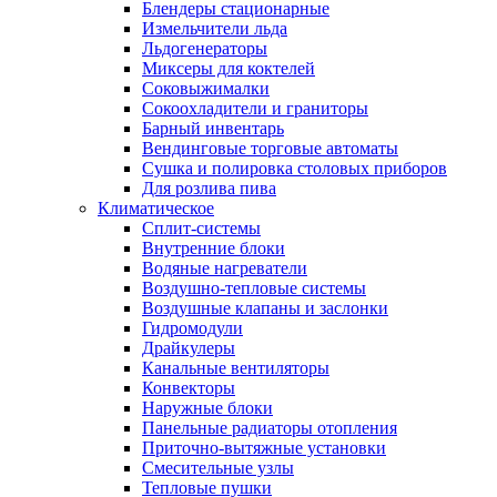
Блендеры стационарные
Измельчители льда
Льдогенераторы
Миксеры для коктелей
Соковыжималки
Сокоохладители и граниторы
Барный инвентарь
Вендинговые торговые автоматы
Сушка и полировка столовых приборов
Для розлива пива
Климатическое
Сплит-системы
Внутренние блоки
Водяные нагреватели
Воздушно-тепловые системы
Воздушные клапаны и заслонки
Гидромодули
Драйкулеры
Канальные вентиляторы
Конвекторы
Наружные блоки
Панельные радиаторы отопления
Приточно-вытяжные установки
Смесительные узлы
Тепловые пушки