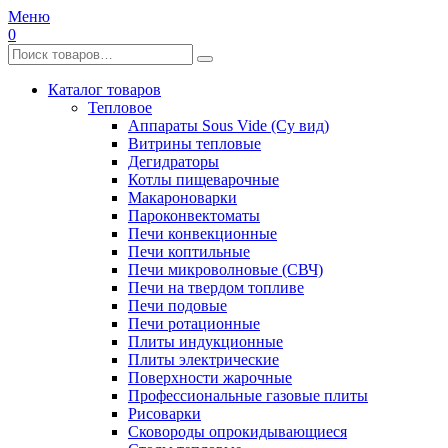
Меню
0
Каталог товаров
Тепловое
Аппараты Sous Vide (Су вид)
Витрины тепловые
Дегидраторы
Котлы пищеварочные
Макароноварки
Пароконвектоматы
Печи конвекционные
Печи коптильные
Печи микроволновые (СВЧ)
Печи на твердом топливе
Печи подовые
Печи ротационные
Плиты индукционные
Плиты электрические
Поверхности жарочные
Профессиональные газовые плиты
Рисоварки
Сковороды опрокидывающиеся