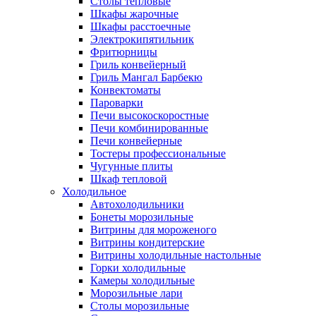
Столы тепловые
Шкафы жарочные
Шкафы расстоечные
Электрокипятильник
Фритюрницы
Гриль конвейерный
Гриль Мангал Барбекю
Конвектоматы
Пароварки
Печи высокоскоростные
Печи комбинированные
Печи конвейерные
Тостеры профессиональные
Чугунные плиты
Шкаф тепловой
Холодильное
Автохолодильники
Бонеты морозильные
Витрины для мороженого
Витрины кондитерские
Витрины холодильные настольные
Горки холодильные
Камеры холодильные
Морозильные лари
Столы морозильные