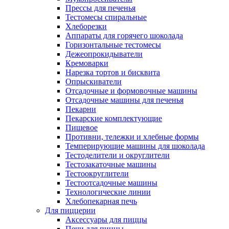
Прессы для печенья
Тестомесы спиральные
Хлеборезки
Аппараты для горячего шоколада
Горизонтальные тестомесы
Дежеопрокидыватели
Кремоварки
Нарезка тортов и бисквита
Опрыскиватели
Отсадочные и формовочные машины
Отсадочные машины для печенья
Пекарни
Пекарские комплектующие
Пищевое
Противни, тележки и хлебные формы
Темперирующие машины для шоколада
Тестоделители и округлители
Тестозакаточные машины
Тестоокруглители
Тестоотсадочные машины
Технологические линии
Хлебопекарная печь
Для пиццерии
Аксессуары для пиццы
Печи для пиццы