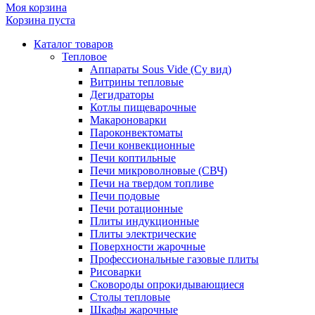
Моя корзина
Корзина пуста
Каталог товаров
Тепловое
Аппараты Sous Vide (Су вид)
Витрины тепловые
Дегидраторы
Котлы пищеварочные
Макароноварки
Пароконвектоматы
Печи конвекционные
Печи коптильные
Печи микроволновые (СВЧ)
Печи на твердом топливе
Печи подовые
Печи ротационные
Плиты индукционные
Плиты электрические
Поверхности жарочные
Профессиональные газовые плиты
Рисоварки
Сковороды опрокидывающиеся
Столы тепловые
Шкафы жарочные