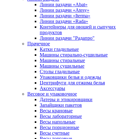
Линии раздачи «Abat»
Линии раздачи «Atesy»
Линии раздачи «Iterma»
Линии раздачи «Rada»
Контейнеры для овощей и сыпучих
продуктов
Линии раздачи "Радапро"
Прачечное
Катки гладильные
Машины стирально-сушильные
Машины стиральные
Машины сушильные
Столы гладильные
Упаковщики белья и одежды
Центрифуги для отжима белья
Аксессуары
Весовое и упаковочное
Датеры и этикировщики
Запайщики пакетов
Весы крановые
Весы лабораторные
Весы напольные
Весы порционные
Весы счетные
Весы торговые