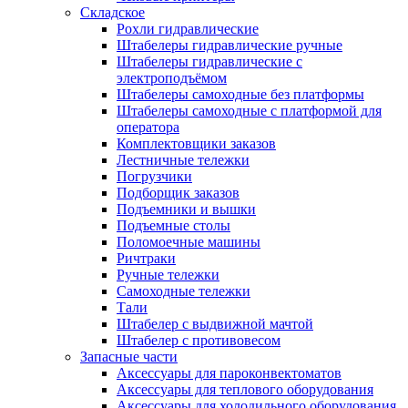
Складское
Рохли гидравлические
Штабелеры гидравлические ручные
Штабелеры гидравлические с
электроподъёмом
Штабелеры самоходные без платформы
Штабелеры самоходные с платформой для
оператора
Комплектовщики заказов
Лестничные тележки
Погрузчики
Подборщик заказов
Подъемники и вышки
Подъемные столы
Поломоечные машины
Ричтраки
Ручные тележки
Самоходные тележки
Тали
Штабелер с выдвижной мачтой
Штабелер с противовесом
Запасные части
Аксессуары для пароконвектоматов
Аксессуары для теплового оборудования
Аксессуары для холодильного оборудования