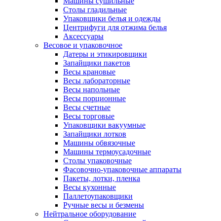
Машины сушильные
Столы гладильные
Упаковщики белья и одежды
Центрифуги для отжима белья
Аксессуары
Весовое и упаковочное
Датеры и этикировщики
Запайщики пакетов
Весы крановые
Весы лабораторные
Весы напольные
Весы порционные
Весы счетные
Весы торговые
Упаковщики вакуумные
Запайщики лотков
Машины обвязочные
Машины термоусадочные
Столы упаковочные
Фасовочно-упаковочные аппараты
Пакеты, лотки, пленка
Весы кухонные
Паллетоупаковщики
Ручные весы и безмены
Нейтральное оборудование