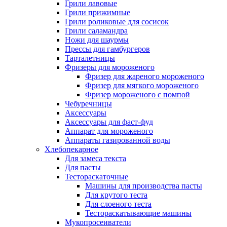
Грили лавовые
Грили прижимные
Грили роликовые для сосисок
Грили саламандра
Ножи для шаурмы
Прессы для гамбургеров
Тарталетницы
Фризеры для мороженого
Фризер для жареного мороженого
Фризер для мягкого мороженого
Фризер мороженого с помпой
Чебуречницы
Аксессуары
Аксессуары для фаст-фуд
Аппарат для мороженого
Аппараты газированной воды
Хлебопекарное
Для замеса текста
Для пасты
Тестораскаточные
Машины для производства пасты
Для крутого теста
Для слоеного теста
Тестораскатывающие машины
Мукопросеиватели