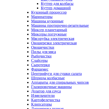
Куттер для колбасы
Куттер домашний
Кухонный процессор
Маринаторы
Машины кухонные
Машины протирочно-резательные
Миксер планетарный
Миксеры погружные
Мясорубка электрическая
Овощерезки электрическая
Овощечистки
Пилы для мяса
Рыбочистки
Слайсеры
Сыротерки
Фаршемес
Центрифуги для сушки салата
Шприцы колбасные
Аппараты для спиральных чипсов
Глазировочные машины
Дозатор для соуса
Измельчители
Картофелечистка
Клипсаторы
Лапшерезка ручная