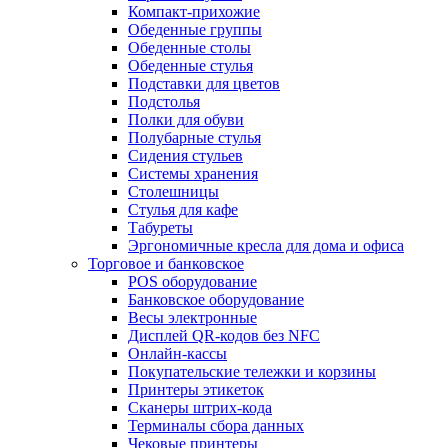
Компакт-прихожие
Обеденные группы
Обеденные столы
Обеденные стулья
Подставки для цветов
Подстолья
Полки для обуви
Полубарные стулья
Сидения стульев
Системы хранения
Столешницы
Стулья для кафе
Табуреты
Эргономичные кресла для дома и офиса
Торговое и банковское
POS оборудование
Банковское оборудование
Весы электронные
Дисплей QR-кодов без NFC
Онлайн-кассы
Покупательские тележки и корзины
Принтеры этикеток
Сканеры штрих-кода
Терминалы сбора данных
Чековые принтеры