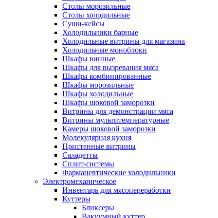
Столы морозильные
Столы холодильные
Суши-кейсы
Холодильники барные
Холодильные витрины для магазина
Холодильные моноблоки
Шкафы винные
Шкафы для вызревания мяса
Шкафы комбинированные
Шкафы морозильные
Шкафы холодильные
Шкафы шоковой заморозки
Витрины для демонстрации мяса
Витрины мультитемпературные
Камеры шоковой заморозки
Молекулярная кухня
Пристенные витрины
Саладетты
Сплит-системы
Фармацевтические холодильники
Электромеханическое
Инвентарь для мясопереработки
Куттеры
Бликсеры
Вакуумный куттер