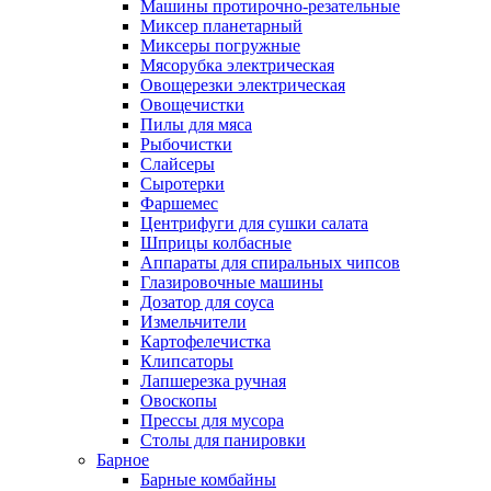
Машины протирочно-резательные
Миксер планетарный
Миксеры погружные
Мясорубка электрическая
Овощерезки электрическая
Овощечистки
Пилы для мяса
Рыбочистки
Слайсеры
Сыротерки
Фаршемес
Центрифуги для сушки салата
Шприцы колбасные
Аппараты для спиральных чипсов
Глазировочные машины
Дозатор для соуса
Измельчители
Картофелечистка
Клипсаторы
Лапшерезка ручная
Овоскопы
Прессы для мусора
Столы для панировки
Барное
Барные комбайны