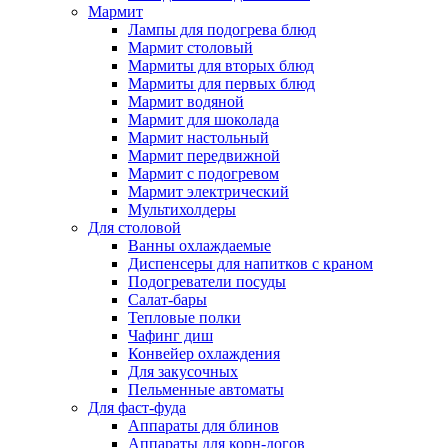
Мармит
Лампы для подогрева блюд
Мармит столовый
Мармиты для вторых блюд
Мармиты для первых блюд
Мармит водяной
Мармит для шоколада
Мармит настольный
Мармит передвижной
Мармит с подогревом
Мармит электрический
Мультихолдеры
Для столовой
Ванны охлаждаемые
Диспенсеры для напитков с краном
Подогреватели посуды
Салат-бары
Тепловые полки
Чафинг диш
Конвейер охлаждения
Для закусочных
Пельменные автоматы
Для фаст-фуда
Аппараты для блинов
Аппараты для корн-догов