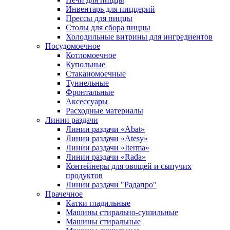
Инвентарь для пиццерий
Прессы для пиццы
Столы для сбора пиццы
Холодильные витрины для ингредиентов
Посудомоечное
Котломоечное
Купольные
Стаканомоечные
Туннельные
Фронтальные
Аксессуары
Расходные материалы
Линии раздачи
Линии раздачи «Abat»
Линии раздачи «Atesy»
Линии раздачи «Iterma»
Линии раздачи «Rada»
Контейнеры для овощей и сыпучих
продуктов
Линии раздачи "Радапро"
Прачечное
Катки гладильные
Машины стирально-сушильные
Машины стиральные