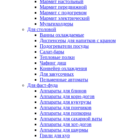
Мармит настольный
Мармит передвижной
Мармит с подогревом
Мармит электрический
Мультихолдеры
Для столовой
Ванны охлаждаемые
Диспенсеры для напитков с краном
Подогреватели посуды
Салат-бары
Тепловые полки
Чафинг диш
Конвейер охлаждения
Для закусочных
Пельменные автоматы
Для фаст-фуда
Аппараты для блинов
Аппараты для корн-догов
Аппараты для кукурузы
Аппараты для пончиков
Аппараты для попкорна
Аппараты для сахарной ваты
Аппараты для хот-догов
Аппараты для шаурмы
Грили для кур