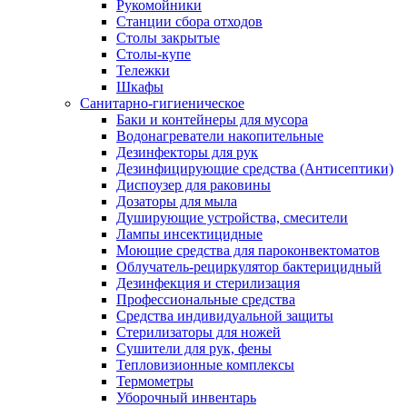
Рукомойники
Станции сбора отходов
Столы закрытые
Столы-купе
Тележки
Шкафы
Санитарно-гигиеническое
Баки и контейнеры для мусора
Водонагреватели накопительные
Дезинфекторы для рук
Дезинфицирующие средства (Антисептики)
Диспоузер для раковины
Дозаторы для мыла
Душирующие устройства, смесители
Лампы инсектицидные
Моющие средства для пароконвектоматов
Облучатель-рециркулятор бактерицидный
Дезинфекция и стерилизация
Профессиональные средства
Средства индивидуальной защиты
Стерилизаторы для ножей
Сушители для рук, фены
Тепловизионные комплексы
Термометры
Уборочный инвентарь