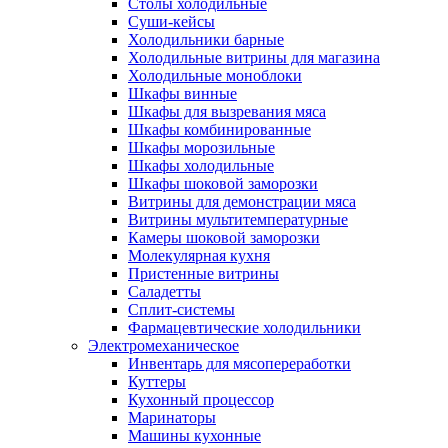
Столы холодильные
Суши-кейсы
Холодильники барные
Холодильные витрины для магазина
Холодильные моноблоки
Шкафы винные
Шкафы для вызревания мяса
Шкафы комбинированные
Шкафы морозильные
Шкафы холодильные
Шкафы шоковой заморозки
Витрины для демонстрации мяса
Витрины мультитемпературные
Камеры шоковой заморозки
Молекулярная кухня
Пристенные витрины
Саладетты
Сплит-системы
Фармацевтические холодильники
Электромеханическое
Инвентарь для мясопереработки
Куттеры
Кухонный процессор
Маринаторы
Машины кухонные