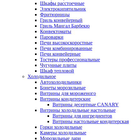
Шкафы расстоечные
Электрокипятильник
Фритюрницы
Гриль конвейерный
Гриль Мангал Барбекю
Конвектоматы
Пароварки
Печи высокоскоростные
Печи комбинированные
Печи конвейерные
Тостеры профессиональные
Чугунные плиты
Шкаф тепловой
Холодильное
Автохолодильники
Бонеты морозильные
Витрины для мороженого
Витрины кондитерские
Витрины десертные CANARY
Витрины холодильные настольные
Витрины для ингредиентов
Витрины настольные кондитерская
Горки холодильные
Камеры холодильные
Морозильные лари