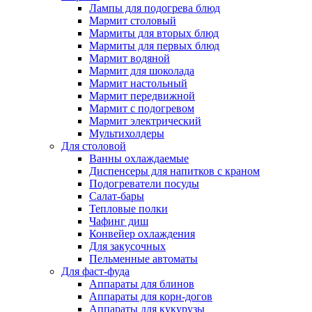
Лампы для подогрева блюд
Мармит столовый
Мармиты для вторых блюд
Мармиты для первых блюд
Мармит водяной
Мармит для шоколада
Мармит настольный
Мармит передвижной
Мармит с подогревом
Мармит электрический
Мультихолдеры
Для столовой
Ванны охлаждаемые
Диспенсеры для напитков с краном
Подогреватели посуды
Салат-бары
Тепловые полки
Чафинг диш
Конвейер охлаждения
Для закусочных
Пельменные автоматы
Для фаст-фуда
Аппараты для блинов
Аппараты для корн-догов
Аппараты для кукурузы