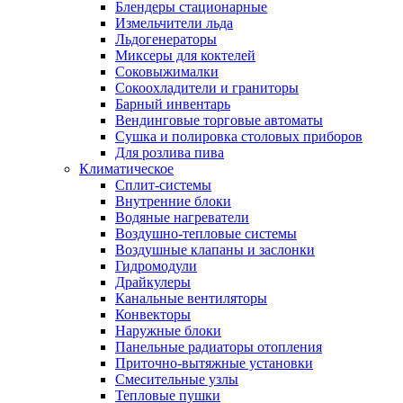
Блендеры стационарные
Измельчители льда
Льдогенераторы
Миксеры для коктелей
Соковыжималки
Сокоохладители и граниторы
Барный инвентарь
Вендинговые торговые автоматы
Сушка и полировка столовых приборов
Для розлива пива
Климатическое
Сплит-системы
Внутренние блоки
Водяные нагреватели
Воздушно-тепловые системы
Воздушные клапаны и заслонки
Гидромодули
Драйкулеры
Канальные вентиляторы
Конвекторы
Наружные блоки
Панельные радиаторы отопления
Приточно-вытяжные установки
Смесительные узлы
Тепловые пушки