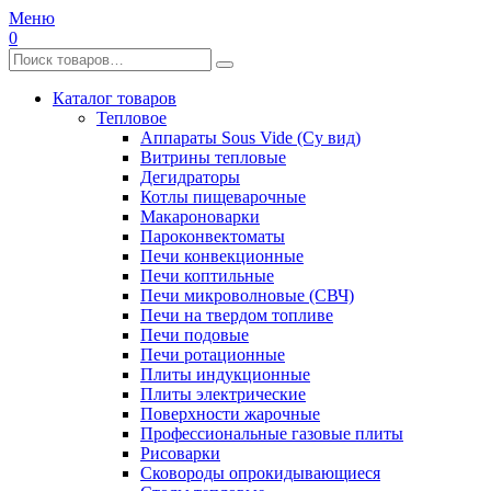
Меню
0
Каталог товаров
Тепловое
Аппараты Sous Vide (Су вид)
Витрины тепловые
Дегидраторы
Котлы пищеварочные
Макароноварки
Пароконвектоматы
Печи конвекционные
Печи коптильные
Печи микроволновые (СВЧ)
Печи на твердом топливе
Печи подовые
Печи ротационные
Плиты индукционные
Плиты электрические
Поверхности жарочные
Профессиональные газовые плиты
Рисоварки
Сковороды опрокидывающиеся