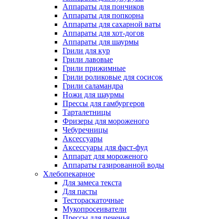
Аппараты для пончиков
Аппараты для попкорна
Аппараты для сахарной ваты
Аппараты для хот-догов
Аппараты для шаурмы
Грили для кур
Грили лавовые
Грили прижимные
Грили роликовые для сосисок
Грили саламандра
Ножи для шаурмы
Прессы для гамбургеров
Тарталетницы
Фризеры для мороженого
Чебуречницы
Аксессуары
Аксессуары для фаст-фуд
Аппарат для мороженого
Аппараты газированной воды
Хлебопекарное
Для замеса текста
Для пасты
Тестораскаточные
Мукопросеиватели
Прессы для печенья