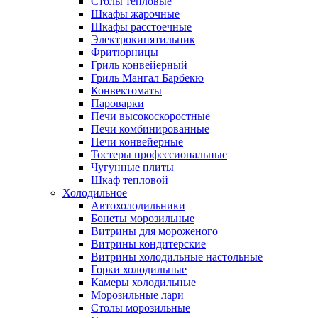
Столы тепловые
Шкафы жарочные
Шкафы расстоечные
Электрокипятильник
Фритюрницы
Гриль конвейерный
Гриль Мангал Барбекю
Конвектоматы
Пароварки
Печи высокоскоростные
Печи комбинированные
Печи конвейерные
Тостеры профессиональные
Чугунные плиты
Шкаф тепловой
Холодильное
Автохолодильники
Бонеты морозильные
Витрины для мороженого
Витрины кондитерские
Витрины холодильные настольные
Горки холодильные
Камеры холодильные
Морозильные лари
Столы морозильные