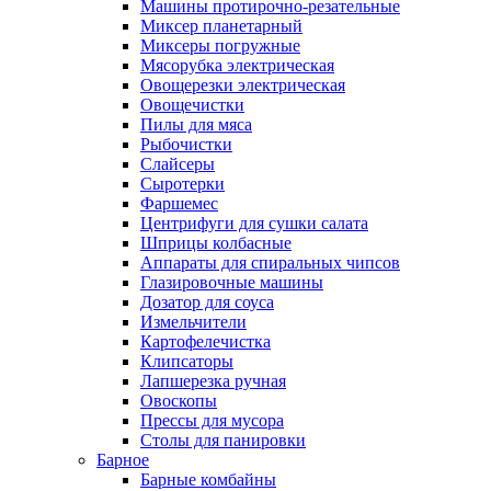
Машины протирочно-резательные
Миксер планетарный
Миксеры погружные
Мясорубка электрическая
Овощерезки электрическая
Овощечистки
Пилы для мяса
Рыбочистки
Слайсеры
Сыротерки
Фаршемес
Центрифуги для сушки салата
Шприцы колбасные
Аппараты для спиральных чипсов
Глазировочные машины
Дозатор для соуса
Измельчители
Картофелечистка
Клипсаторы
Лапшерезка ручная
Овоскопы
Прессы для мусора
Столы для панировки
Барное
Барные комбайны