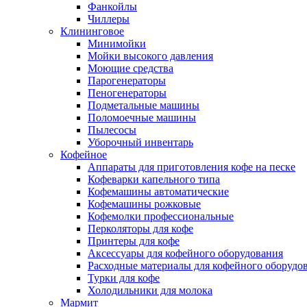
Фанкойлы
Чиллеры
Клининговое
Минимойки
Мойки высокого давления
Моющие средства
Парогенераторы
Пеногенераторы
Подметальные машины
Поломоечные машины
Пылесосы
Уборочный инвентарь
Кофейное
Аппараты для приготовления кофе на песке
Кофеварки капельного типа
Кофемашины автоматические
Кофемашины рожковые
Кофемолки профессиональные
Перколяторы для кофе
Принтеры для кофе
Аксессуары для кофейного оборудования
Расходные материалы для кофейного оборудо
Турки для кофе
Холодильники для молока
Мармит