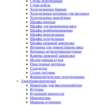
Столы холодильные
Суши-кейсы
Холодильники барные
Холодильные витрины для магазина
Холодильные моноблоки
Шкафы винные
Шкафы для вызревания мяса
Шкафы комбинированные
Шкафы морозильные
Шкафы холодильные
Шкафы шоковой заморозки
Витрины для демонстрации мяса
Витрины мультитемпературные
Камеры шоковой заморозки
Молекулярная кухня
Пристенные витрины
Саладетты
Сплит-системы
Фармацевтические холодильники
Электромеханическое
Инвентарь для мясопереработки
Куттеры
Кухонный процессор
Маринаторы
Машины кухонные