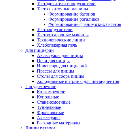
Тестоделители и округлители
Тестозакаточные машины
Формирование батонов
Формирование рогаликов
Формирование французских багетов
Тестоокруглители
Тестоотсадочные машины
Технологические линии
Хлебопекарная печь
Для пиццерии
Аксессуары для пиццы
Печи для пиццы
Инвентарь для пиццерий
Прессы для пиццы
Столы для сбора пиццы
Холодильные витрины для ингредиентов
Посудомоечное
Котломоечное
Купольные
Стаканомоечные
Туннельные
Фронтальные
Аксессуары
Расходные материалы
Линии раздачи