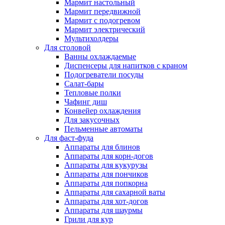
Мармит настольный
Мармит передвижной
Мармит с подогревом
Мармит электрический
Мультихолдеры
Для столовой
Ванны охлаждаемые
Диспенсеры для напитков с краном
Подогреватели посуды
Салат-бары
Тепловые полки
Чафинг диш
Конвейер охлаждения
Для закусочных
Пельменные автоматы
Для фаст-фуда
Аппараты для блинов
Аппараты для корн-догов
Аппараты для кукурузы
Аппараты для пончиков
Аппараты для попкорна
Аппараты для сахарной ваты
Аппараты для хот-догов
Аппараты для шаурмы
Грили для кур