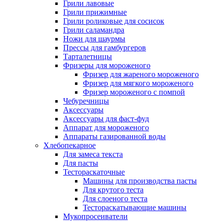
Грили лавовые
Грили прижимные
Грили роликовые для сосисок
Грили саламандра
Ножи для шаурмы
Прессы для гамбургеров
Тарталетницы
Фризеры для мороженого
Фризер для жареного мороженого
Фризер для мягкого мороженого
Фризер мороженого с помпой
Чебуречницы
Аксессуары
Аксессуары для фаст-фуд
Аппарат для мороженого
Аппараты газированной воды
Хлебопекарное
Для замеса текста
Для пасты
Тестораскаточные
Машины для производства пасты
Для крутого теста
Для слоеного теста
Тестораскатывающие машины
Мукопросеиватели