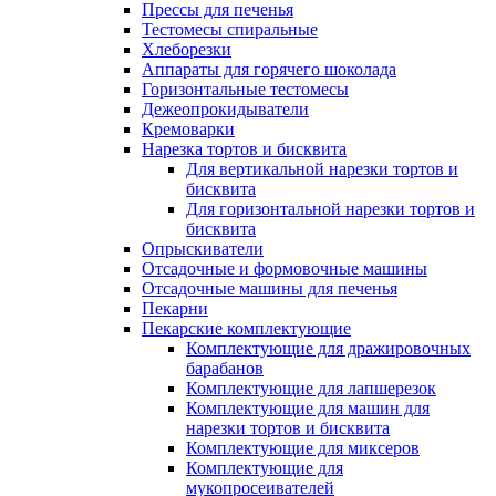
Прессы для печенья
Тестомесы спиральные
Хлеборезки
Аппараты для горячего шоколада
Горизонтальные тестомесы
Дежеопрокидыватели
Кремоварки
Нарезка тортов и бисквита
Для вертикальной нарезки тортов и
бисквита
Для горизонтальной нарезки тортов и
бисквита
Опрыскиватели
Отсадочные и формовочные машины
Отсадочные машины для печенья
Пекарни
Пекарские комплектующие
Комплектующие для дражировочных
барабанов
Комплектующие для лапшерезок
Комплектующие для машин для
нарезки тортов и бисквита
Комплектующие для миксеров
Комплектующие для
мукопросеивателей