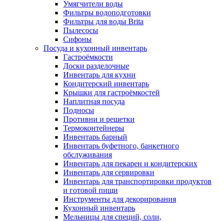
Умягчители воды
Фильтры водоподготовки
Фильтры для воды Brita
Пылесосы
Сифоны
Посуда и кухонный инвентарь
Гастроёмкости
Доски разделочные
Инвентарь для кухни
Кондитерский инвентарь
Крышки для гастроёмкостей
Наплитная посуда
Подносы
Противни и решетки
Термоконтейнеры
Инвентарь барный
Инвентарь буфетного, банкетного
обслуживания
Инвентарь для пекарен и кондитерских
Инвентарь для сервировки
Инвентарь для транспортировки продуктов
и готовой пищи
Инструменты для декорирования
Кухонный инвентарь
Мельницы для специй, соли,