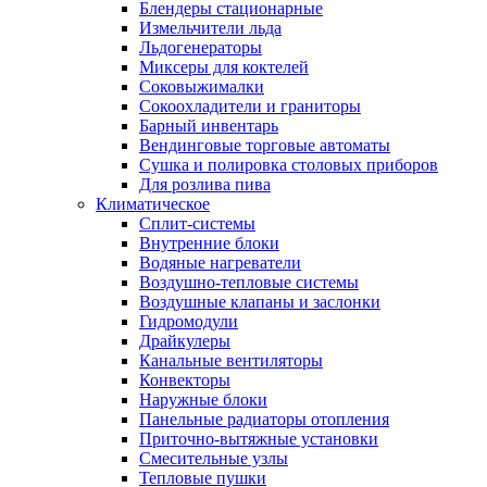
Блендеры стационарные
Измельчители льда
Льдогенераторы
Миксеры для коктелей
Соковыжималки
Сокоохладители и граниторы
Барный инвентарь
Вендинговые торговые автоматы
Сушка и полировка столовых приборов
Для розлива пива
Климатическое
Сплит-системы
Внутренние блоки
Водяные нагреватели
Воздушно-тепловые системы
Воздушные клапаны и заслонки
Гидромодули
Драйкулеры
Канальные вентиляторы
Конвекторы
Наружные блоки
Панельные радиаторы отопления
Приточно-вытяжные установки
Смесительные узлы
Тепловые пушки