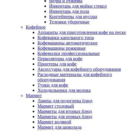
Ведра и отжимы
Инвентарь для мойки стекол
Инвентарь для пола
Контейнеры для мусора
Тележки уборочные
Кофейное
Аппараты для приготовления кофе на песке
Кофеварки капельного типа
Кофемашины автоматические
Кофемашины рожковые
Кофемолки профессиональные
Перколяторы для кофе
Принтеры для кофе
Аксессуары для кофейного оборудования
Расходные материалы для кофейного
оборудования
Турки для кофе
Холодильники для молока
Мармит
Лампы для подогрева блюд
Мармит столовый
Мармиты для вторых блюд
Мармиты для первых блюд
Мармит водяной
Мармит для шоколада