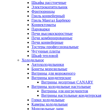
Шкафы расстоечные
Электрокипятильник
Фритюрницы
Гриль конвейерный
Гриль Мангал Барбекю
Конвектоматы
Пароварки
Печи высокоскоростные
Печи комбинированные
Печи конвейерные
Тостеры профессиональные
Чугунные плиты
Шкаф тепловой
Холодильное
Автохолодильники
Бонеты морозильные
Витрины для мороженого
Витрины кондитерские
Витрины десертные CANARY
Витрины холодильные настольные
Витрины для ингредиентов
Витрины настольные кондитерская
Горки холодильные
Камеры холодильные
Морозильные лари