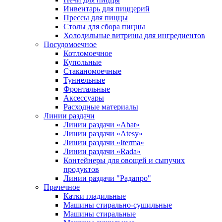
Инвентарь для пиццерий
Прессы для пиццы
Столы для сбора пиццы
Холодильные витрины для ингредиентов
Посудомоечное
Котломоечное
Купольные
Стаканомоечные
Туннельные
Фронтальные
Аксессуары
Расходные материалы
Линии раздачи
Линии раздачи «Abat»
Линии раздачи «Atesy»
Линии раздачи «Iterma»
Линии раздачи «Rada»
Контейнеры для овощей и сыпучих
продуктов
Линии раздачи "Радапро"
Прачечное
Катки гладильные
Машины стирально-сушильные
Машины стиральные