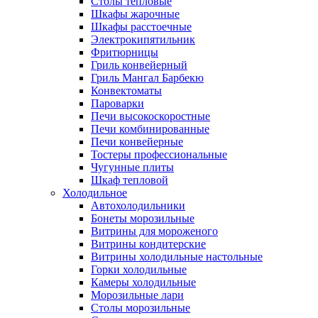
Столы тепловые
Шкафы жарочные
Шкафы расстоечные
Электрокипятильник
Фритюрницы
Гриль конвейерный
Гриль Мангал Барбекю
Конвектоматы
Пароварки
Печи высокоскоростные
Печи комбинированные
Печи конвейерные
Тостеры профессиональные
Чугунные плиты
Шкаф тепловой
Холодильное
Автохолодильники
Бонеты морозильные
Витрины для мороженого
Витрины кондитерские
Витрины холодильные настольные
Горки холодильные
Камеры холодильные
Морозильные лари
Столы морозильные