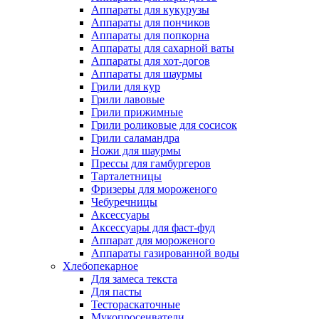
Аппараты для кукурузы
Аппараты для пончиков
Аппараты для попкорна
Аппараты для сахарной ваты
Аппараты для хот-догов
Аппараты для шаурмы
Грили для кур
Грили лавовые
Грили прижимные
Грили роликовые для сосисок
Грили саламандра
Ножи для шаурмы
Прессы для гамбургеров
Тарталетницы
Фризеры для мороженого
Чебуречницы
Аксессуары
Аксессуары для фаст-фуд
Аппарат для мороженого
Аппараты газированной воды
Хлебопекарное
Для замеса текста
Для пасты
Тестораскаточные
Мукопросеиватели