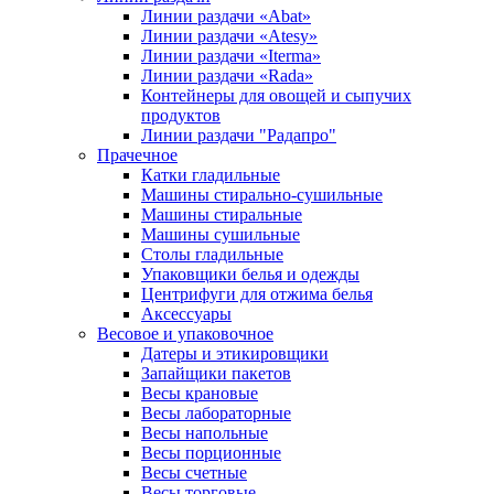
Линии раздачи «Abat»
Линии раздачи «Atesy»
Линии раздачи «Iterma»
Линии раздачи «Rada»
Контейнеры для овощей и сыпучих
продуктов
Линии раздачи "Радапро"
Прачечное
Катки гладильные
Машины стирально-сушильные
Машины стиральные
Машины сушильные
Столы гладильные
Упаковщики белья и одежды
Центрифуги для отжима белья
Аксессуары
Весовое и упаковочное
Датеры и этикировщики
Запайщики пакетов
Весы крановые
Весы лабораторные
Весы напольные
Весы порционные
Весы счетные
Весы торговые