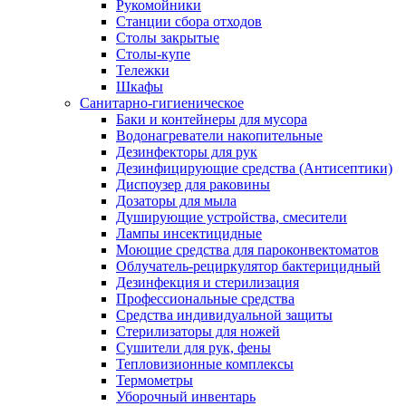
Рукомойники
Станции сбора отходов
Столы закрытые
Столы-купе
Тележки
Шкафы
Санитарно-гигиеническое
Баки и контейнеры для мусора
Водонагреватели накопительные
Дезинфекторы для рук
Дезинфицирующие средства (Антисептики)
Диспоузер для раковины
Дозаторы для мыла
Душирующие устройства, смесители
Лампы инсектицидные
Моющие средства для пароконвектоматов
Облучатель-рециркулятор бактерицидный
Дезинфекция и стерилизация
Профессиональные средства
Средства индивидуальной защиты
Стерилизаторы для ножей
Сушители для рук, фены
Тепловизионные комплексы
Термометры
Уборочный инвентарь