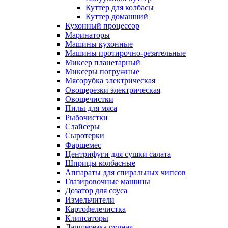
Куттер для колбасы
Куттер домашний
Кухонный процессор
Маринаторы
Машины кухонные
Машины протирочно-резательные
Миксер планетарный
Миксеры погружные
Мясорубка электрическая
Овощерезки электрическая
Овощечистки
Пилы для мяса
Рыбочистки
Слайсеры
Сыротерки
Фаршемес
Центрифуги для сушки салата
Шприцы колбасные
Аппараты для спиральных чипсов
Глазировочные машины
Дозатор для соуса
Измельчители
Картофелечистка
Клипсаторы
Лапшерезка ручная