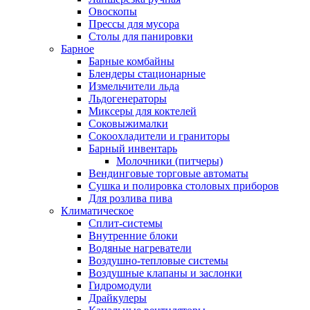
Овоскопы
Прессы для мусора
Столы для панировки
Барное
Барные комбайны
Блендеры стационарные
Измельчители льда
Льдогенераторы
Миксеры для коктелей
Соковыжималки
Сокоохладители и граниторы
Барный инвентарь
Молочники (питчеры)
Вендинговые торговые автоматы
Сушка и полировка столовых приборов
Для розлива пива
Климатическое
Сплит-системы
Внутренние блоки
Водяные нагреватели
Воздушно-тепловые системы
Воздушные клапаны и заслонки
Гидромодули
Драйкулеры