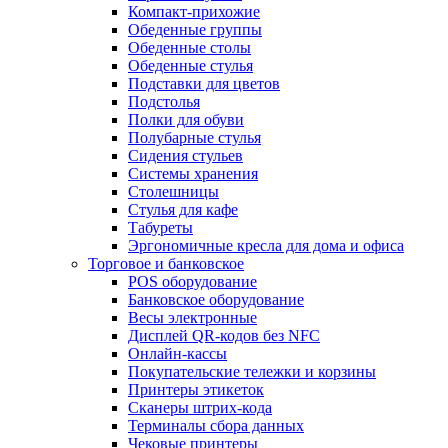
Компакт-прихожие
Обеденные группы
Обеденные столы
Обеденные стулья
Подставки для цветов
Подстолья
Полки для обуви
Полубарные стулья
Сидения стульев
Системы хранения
Столешницы
Стулья для кафе
Табуреты
Эргономичные кресла для дома и офиса
Торговое и банковское
POS оборудование
Банковское оборудование
Весы электронные
Дисплей QR-кодов без NFC
Онлайн-кассы
Покупательские тележки и корзины
Принтеры этикеток
Сканеры штрих-кода
Терминалы сбора данных
Чековые принтеры