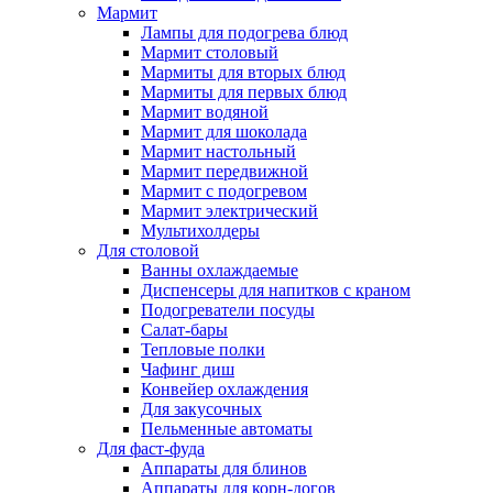
Мармит
Лампы для подогрева блюд
Мармит столовый
Мармиты для вторых блюд
Мармиты для первых блюд
Мармит водяной
Мармит для шоколада
Мармит настольный
Мармит передвижной
Мармит с подогревом
Мармит электрический
Мультихолдеры
Для столовой
Ванны охлаждаемые
Диспенсеры для напитков с краном
Подогреватели посуды
Салат-бары
Тепловые полки
Чафинг диш
Конвейер охлаждения
Для закусочных
Пельменные автоматы
Для фаст-фуда
Аппараты для блинов
Аппараты для корн-догов