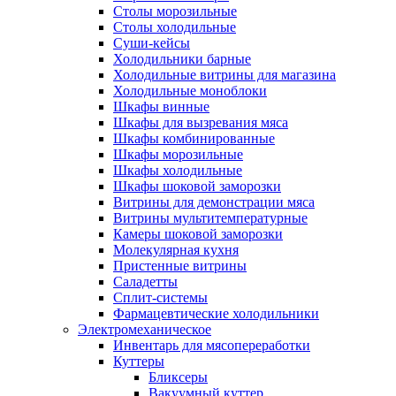
Столы морозильные
Столы холодильные
Суши-кейсы
Холодильники барные
Холодильные витрины для магазина
Холодильные моноблоки
Шкафы винные
Шкафы для вызревания мяса
Шкафы комбинированные
Шкафы морозильные
Шкафы холодильные
Шкафы шоковой заморозки
Витрины для демонстрации мяса
Витрины мультитемпературные
Камеры шоковой заморозки
Молекулярная кухня
Пристенные витрины
Саладетты
Сплит-системы
Фармацевтические холодильники
Электромеханическое
Инвентарь для мясопереработки
Куттеры
Бликсеры
Вакуумный куттер