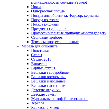
принадлежности сомелье Peugeot
Ножи
Одноразовая посуда
Посуда для общепита. Фарфор, керамика
Посуда из стекла
Посуда кухонная
Предметы сервировки
Профессиональные принадлежности gadgets
Столовые приборы
Термосы профессиональные
Мебель для общепита
Подстолья
Столы
Стулья 2018
Банкетки
Барные стулья
Вешалки гардеробные
Вешалки костюмные
Вешалки напольные
Вешалки настенные
Детские игрушки
Детские стулья
Журнальные и кофейные столики
Зеркала
Каркасы стульев