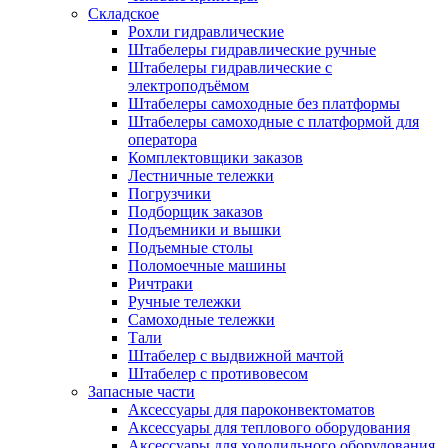
Складское
Рохли гидравлические
Штабелеры гидравлические ручные
Штабелеры гидравлические с
электроподъёмом
Штабелеры самоходные без платформы
Штабелеры самоходные с платформой для
оператора
Комплектовщики заказов
Лестничные тележки
Погрузчики
Подборщик заказов
Подъемники и вышки
Подъемные столы
Поломоечные машины
Ричтраки
Ручные тележки
Самоходные тележки
Тали
Штабелер с выдвижной мачтой
Штабелер с противовесом
Запасные части
Аксессуары для пароконвектоматов
Аксессуары для теплового оборудования
Аксессуары для холодильного оборудования