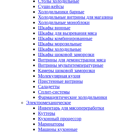
Столы холодильные
Суши-кейсы
Холодильники барные
Холодильные витрины для магазина
Холодильные моноблоки
Шкафы винные
Шкафы для вызревания мяса
Шкафы комбинированные
Шкафы морозильные
Шкафы холодильные
Шкафы шоковой заморозки
Витрины для демонстрации мяса
Витрины мультитемпературные
Камеры шоковой заморозки
Молекулярная кухня
Пристенные витрины
Саладетты
Сплит-системы
Фармацевтические холодильники
Электромеханическое
Инвентарь для мясопереработки
Куттеры
Кухонный процессор
Маринаторы
Машины кухонные