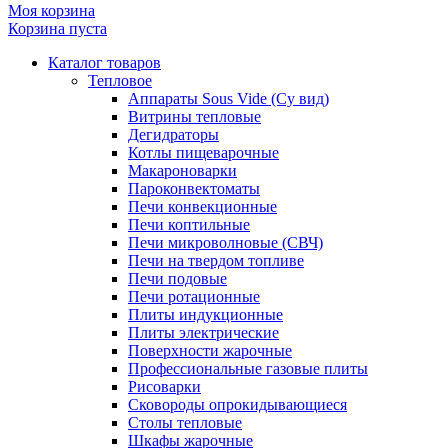
Моя корзина
Корзина пуста
Каталог товаров
Тепловое
Аппараты Sous Vide (Су вид)
Витрины тепловые
Дегидраторы
Котлы пищеварочные
Макароноварки
Пароконвектоматы
Печи конвекционные
Печи коптильные
Печи микроволновые (СВЧ)
Печи на твердом топливе
Печи подовые
Печи ротационные
Плиты индукционные
Плиты электрические
Поверхности жарочные
Профессиональные газовые плиты
Рисоварки
Сковороды опрокидывающиеся
Столы тепловые
Шкафы жарочные