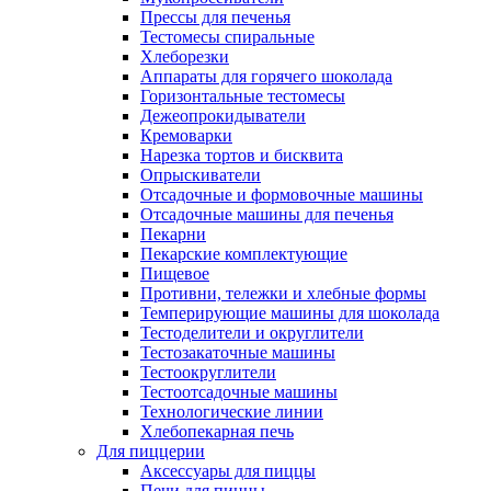
Прессы для печенья
Тестомесы спиральные
Хлеборезки
Аппараты для горячего шоколада
Горизонтальные тестомесы
Дежеопрокидыватели
Кремоварки
Нарезка тортов и бисквита
Опрыскиватели
Отсадочные и формовочные машины
Отсадочные машины для печенья
Пекарни
Пекарские комплектующие
Пищевое
Противни, тележки и хлебные формы
Темперирующие машины для шоколада
Тестоделители и округлители
Тестозакаточные машины
Тестоокруглители
Тестоотсадочные машины
Технологические линии
Хлебопекарная печь
Для пиццерии
Аксессуары для пиццы
Печи для пиццы