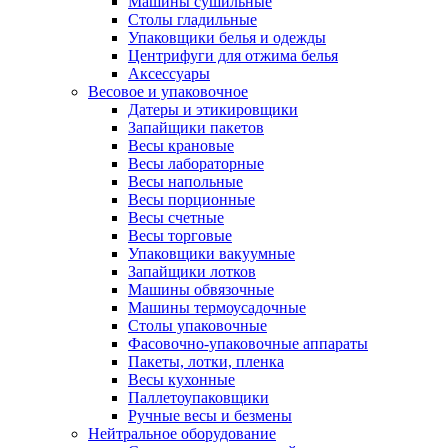
Машины сушильные
Столы гладильные
Упаковщики белья и одежды
Центрифуги для отжима белья
Аксессуары
Весовое и упаковочное
Датеры и этикировщики
Запайщики пакетов
Весы крановые
Весы лабораторные
Весы напольные
Весы порционные
Весы счетные
Весы торговые
Упаковщики вакуумные
Запайщики лотков
Машины обвязочные
Машины термоусадочные
Столы упаковочные
Фасовочно-упаковочные аппараты
Пакеты, лотки, пленка
Весы кухонные
Паллетоупаковщики
Ручные весы и безмены
Нейтральное оборудование