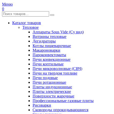
Меню
0
Каталог товаров
Тепловое
Аппараты Sous Vide (Су вид)
Витрины тепловые
Дегидраторы
Котлы пищеварочные
Макароноварки
Пароконвектоматы
Печи конвекционные
Печи коптильные
Печи микроволновые (СВЧ)
Печи на твердом топливе
Печи подовые
Печи ротационные
Плиты индукционные
Плиты электрические
Поверхности жарочные
Профессиональные газовые плиты
Рисоварки
Сковороды опрокидывающиеся