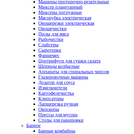
Машины протирочно-резательные
Миксер планетарный
Миксеры погружные
Мясорубка электрическая
Овощерезки электрическая
Овощечистки
Пилы для мяса
Рыбочистки
Слайсеры
Сыротерки
Фаршемес
Центрифуги для сушки салата
Шприцы колбасные
Аппараты для спиральных чипсов
Глазировочные машины
Дозатор для соуса
Измельчители
Картофелечистка
Клипсаторы
Лапшерезка ручная
Овоскопы
Прессы для мусора
Столы для панировки
Барное
Барные комбайны