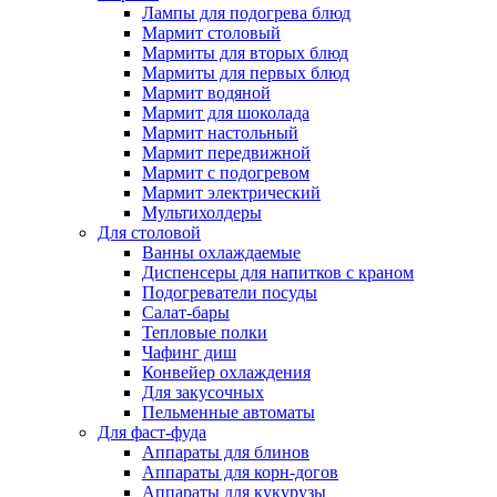
Лампы для подогрева блюд
Мармит столовый
Мармиты для вторых блюд
Мармиты для первых блюд
Мармит водяной
Мармит для шоколада
Мармит настольный
Мармит передвижной
Мармит с подогревом
Мармит электрический
Мультихолдеры
Для столовой
Ванны охлаждаемые
Диспенсеры для напитков с краном
Подогреватели посуды
Салат-бары
Тепловые полки
Чафинг диш
Конвейер охлаждения
Для закусочных
Пельменные автоматы
Для фаст-фуда
Аппараты для блинов
Аппараты для корн-догов
Аппараты для кукурузы