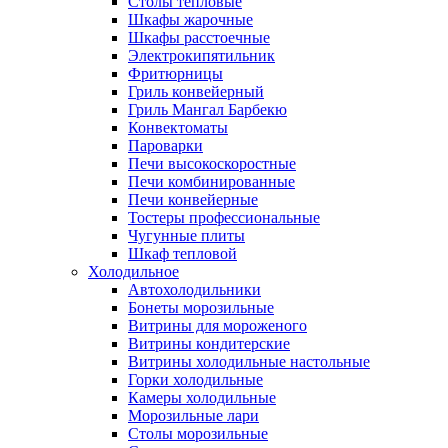
Столы тепловые
Шкафы жарочные
Шкафы расстоечные
Электрокипятильник
Фритюрницы
Гриль конвейерный
Гриль Мангал Барбекю
Конвектоматы
Пароварки
Печи высокоскоростные
Печи комбинированные
Печи конвейерные
Тостеры профессиональные
Чугунные плиты
Шкаф тепловой
Холодильное
Автохолодильники
Бонеты морозильные
Витрины для мороженого
Витрины кондитерские
Витрины холодильные настольные
Горки холодильные
Камеры холодильные
Морозильные лари
Столы морозильные