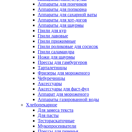
Аппараты для пончиков
Аппараты для попкорна
Аппараты для сахарной ваты
Аппараты для хот-догов
Аппараты для шаурмы
Грили для кур
Грили лавовые
Грили прижимные
Грили роликовые для сосисок
Грили саламандра
Ножи для шаурмы
Прессы для гамбургеров
Тарталетницы
Фризеры для мороженого
Чебуречницы
Аксессуары
Аксессуары для фаст-фуд
Аппарат для мороженого
Аппараты газированной воды
Хлебопекарное
Для замеса текста
Для пасты
Тестораскаточные
Мукопросеиватели
Прессы для печенья