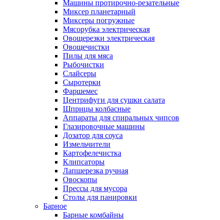
Машины протирочно-резательные
Миксер планетарный
Миксеры погружные
Мясорубка электрическая
Овощерезки электрическая
Овощечистки
Пилы для мяса
Рыбочистки
Слайсеры
Сыротерки
Фаршемес
Центрифуги для сушки салата
Шприцы колбасные
Аппараты для спиральных чипсов
Глазировочные машины
Дозатор для соуса
Измельчители
Картофелечистка
Клипсаторы
Лапшерезка ручная
Овоскопы
Прессы для мусора
Столы для панировки
Барное
Барные комбайны