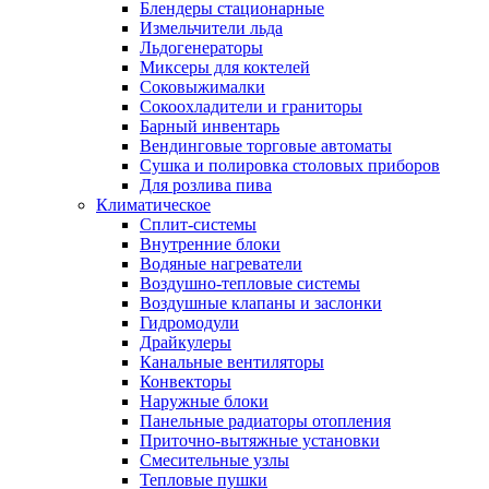
Блендеры стационарные
Измельчители льда
Льдогенераторы
Миксеры для коктелей
Соковыжималки
Сокоохладители и граниторы
Барный инвентарь
Вендинговые торговые автоматы
Сушка и полировка столовых приборов
Для розлива пива
Климатическое
Сплит-системы
Внутренние блоки
Водяные нагреватели
Воздушно-тепловые системы
Воздушные клапаны и заслонки
Гидромодули
Драйкулеры
Канальные вентиляторы
Конвекторы
Наружные блоки
Панельные радиаторы отопления
Приточно-вытяжные установки
Смесительные узлы
Тепловые пушки