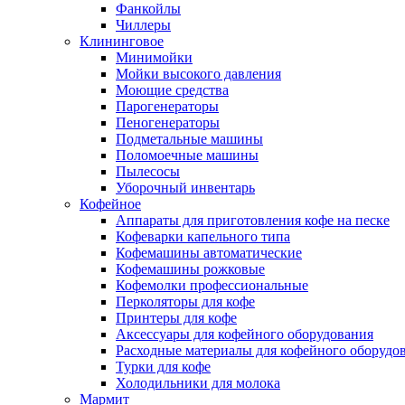
Фанкойлы
Чиллеры
Клининговое
Минимойки
Мойки высокого давления
Моющие средства
Парогенераторы
Пеногенераторы
Подметальные машины
Поломоечные машины
Пылесосы
Уборочный инвентарь
Кофейное
Аппараты для приготовления кофе на песке
Кофеварки капельного типа
Кофемашины автоматические
Кофемашины рожковые
Кофемолки профессиональные
Перколяторы для кофе
Принтеры для кофе
Аксессуары для кофейного оборудования
Расходные материалы для кофейного оборудо
Турки для кофе
Холодильники для молока
Мармит