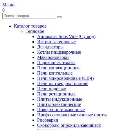
Меню
0
Каталог товаров
Тепловое
Аппараты Sous Vide (Су вид)
Витрины тепловые
Дегидраторы
Котлы пищеварочные
Макароноварки
Пароконвектоматы
Печи конвекционные
Печи коптильные
Печи микроволновые (СВЧ)
Печи на твердом топливе
Печи подовые
Печи ротационные
Плиты индукционные
Плиты электрические
Поверхности жарочные
Профессиональные газовые плиты
Рисоварки
Сковороды опрокидывающиеся