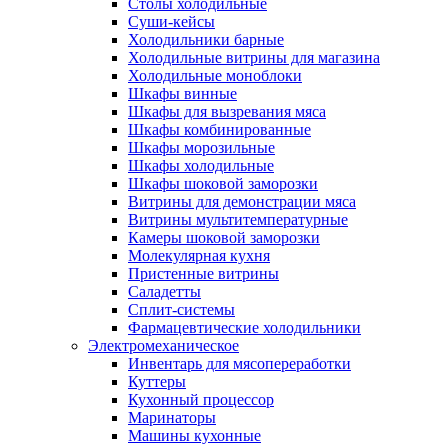
Столы холодильные
Суши-кейсы
Холодильники барные
Холодильные витрины для магазина
Холодильные моноблоки
Шкафы винные
Шкафы для вызревания мяса
Шкафы комбинированные
Шкафы морозильные
Шкафы холодильные
Шкафы шоковой заморозки
Витрины для демонстрации мяса
Витрины мультитемпературные
Камеры шоковой заморозки
Молекулярная кухня
Пристенные витрины
Саладетты
Сплит-системы
Фармацевтические холодильники
Электромеханическое
Инвентарь для мясопереработки
Куттеры
Кухонный процессор
Маринаторы
Машины кухонные