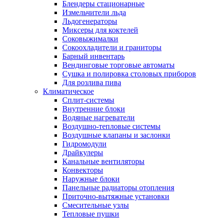
Блендеры стационарные
Измельчители льда
Льдогенераторы
Миксеры для коктелей
Соковыжималки
Сокоохладители и граниторы
Барный инвентарь
Вендинговые торговые автоматы
Сушка и полировка столовых приборов
Для розлива пива
Климатическое
Сплит-системы
Внутренние блоки
Водяные нагреватели
Воздушно-тепловые системы
Воздушные клапаны и заслонки
Гидромодули
Драйкулеры
Канальные вентиляторы
Конвекторы
Наружные блоки
Панельные радиаторы отопления
Приточно-вытяжные установки
Смесительные узлы
Тепловые пушки