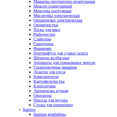
Машины протирочно-резательные
Миксер планетарный
Миксеры погружные
Мясорубка электрическая
Овощерезки электрическая
Овощечистки
Пилы для мяса
Рыбочистки
Слайсеры
Сыротерки
Фаршемес
Центрифуги для сушки салата
Шприцы колбасные
Аппараты для спиральных чипсов
Глазировочные машины
Дозатор для соуса
Измельчители
Картофелечистка
Клипсаторы
Лапшерезка ручная
Овоскопы
Прессы для мусора
Столы для панировки
Барное
Барные комбайны