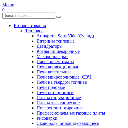
Меню
0
Каталог товаров
Тепловое
Аппараты Sous Vide (Су вид)
Витрины тепловые
Дегидраторы
Котлы пищеварочные
Макароноварки
Пароконвектоматы
Печи конвекционные
Печи коптильные
Печи микроволновые (СВЧ)
Печи на твердом топливе
Печи подовые
Печи ротационные
Плиты индукционные
Плиты электрические
Поверхности жарочные
Профессиональные газовые плиты
Рисоварки
Сковороды опрокидывающиеся