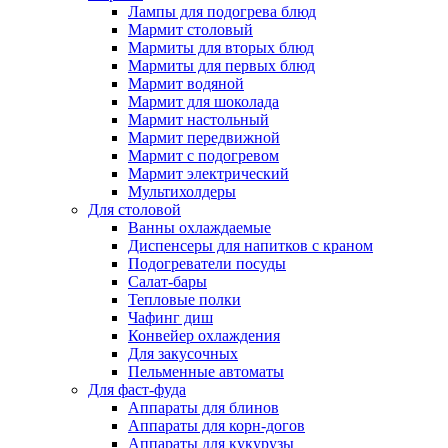
Лампы для подогрева блюд
Мармит столовый
Мармиты для вторых блюд
Мармиты для первых блюд
Мармит водяной
Мармит для шоколада
Мармит настольный
Мармит передвижной
Мармит с подогревом
Мармит электрический
Мультихолдеры
Для столовой
Ванны охлаждаемые
Диспенсеры для напитков с краном
Подогреватели посуды
Салат-бары
Тепловые полки
Чафинг диш
Конвейер охлаждения
Для закусочных
Пельменные автоматы
Для фаст-фуда
Аппараты для блинов
Аппараты для корн-догов
Аппараты для кукурузы