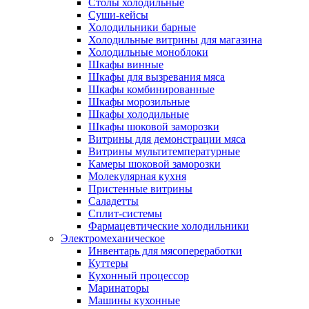
Столы холодильные
Суши-кейсы
Холодильники барные
Холодильные витрины для магазина
Холодильные моноблоки
Шкафы винные
Шкафы для вызревания мяса
Шкафы комбинированные
Шкафы морозильные
Шкафы холодильные
Шкафы шоковой заморозки
Витрины для демонстрации мяса
Витрины мультитемпературные
Камеры шоковой заморозки
Молекулярная кухня
Пристенные витрины
Саладетты
Сплит-системы
Фармацевтические холодильники
Электромеханическое
Инвентарь для мясопереработки
Куттеры
Кухонный процессор
Маринаторы
Машины кухонные