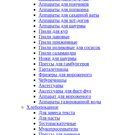
Аппараты для пончиков
Аппараты для попкорна
Аппараты для сахарной ваты
Аппараты для хот-догов
Аппараты для шаурмы
Грили для кур
Грили лавовые
Грили прижимные
Грили роликовые для сосисок
Грили саламандра
Ножи для шаурмы
Прессы для гамбургеров
Тарталетницы
Фризеры для мороженого
Чебуречницы
Аксессуары
Аксессуары для фаст-фуд
Аппарат для мороженого
Аппараты газированной воды
Хлебопекарное
Для замеса текста
Для пасты
Тестораскаточные
Мукопросеиватели
Прессы для печенья