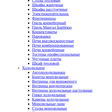
Столы тепловые
Шкафы жарочные
Шкафы расстоечные
Электрокипятильник
Фритюрницы
Гриль конвейерный
Гриль Мангал Барбекю
Конвектоматы
Пароварки
Печи высокоскоростные
Печи комбинированные
Печи конвейерные
Тостеры профессиональные
Чугунные плиты
Шкаф тепловой
Холодильное
Автохолодильники
Бонеты морозильные
Витрины для мороженого
Витрины кондитерские
Витрины холодильные настольные
Горки холодильные
Камеры холодильные
Морозильные лари
Столы морозильные