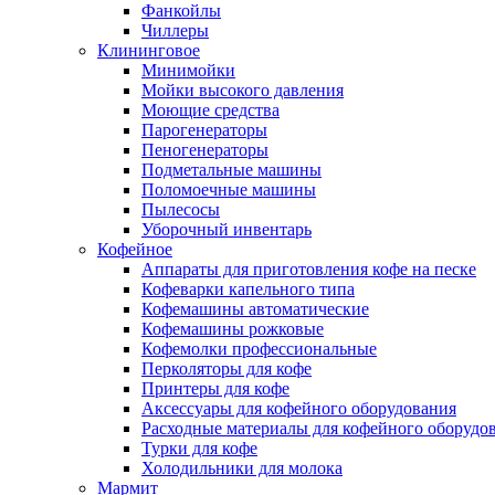
Фанкойлы
Чиллеры
Клининговое
Минимойки
Мойки высокого давления
Моющие средства
Парогенераторы
Пеногенераторы
Подметальные машины
Поломоечные машины
Пылесосы
Уборочный инвентарь
Кофейное
Аппараты для приготовления кофе на песке
Кофеварки капельного типа
Кофемашины автоматические
Кофемашины рожковые
Кофемолки профессиональные
Перколяторы для кофе
Принтеры для кофе
Аксессуары для кофейного оборудования
Расходные материалы для кофейного оборудо
Турки для кофе
Холодильники для молока
Мармит