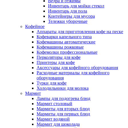
Ведра и отжимы
Инвентарь для мойки стекол
Инвентарь для пола
Контейнеры для мусора
Тележки уборочные
Кофейное
Аппараты для приготовления кофе на песке
Кофеварки капельного типа
Кофемашины автоматические
Кофемашины рожковые
Кофемолки профессиональные
Перколяторы для кофе
Принтеры для кофе
Аксессуары для кофейного оборудования
Расходные материалы для кофейного
оборудования
Турки для кофе
Холодильники для молока
Мармит
Лампы для подогрева блюд
Мармит столовый
Мармиты для вторых блюд
Мармиты для первых блюд
Мармит водяной
Мармит для шоколада