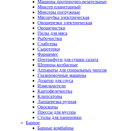
Машины протирочно-резательные
Миксер планетарный
Миксеры погружные
Мясорубка электрическая
Овощерезки электрическая
Овощечистки
Пилы для мяса
Рыбочистки
Слайсеры
Сыротерки
Фаршемес
Центрифуги для сушки салата
Шприцы колбасные
Аппараты для спиральных чипсов
Глазировочные машины
Дозатор для соуса
Измельчители
Картофелечистка
Клипсаторы
Лапшерезка ручная
Овоскопы
Прессы для мусора
Столы для панировки
Барное
Барные комбайны