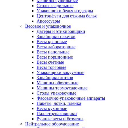
Машины сушильные
Столы гладильные
Упаковщики белья и одежды
Центрифуги для отжима белья
Аксессуары
Весовое и упаковочное
Датеры и этикировщики
Запайщики пакетов
Весы крановые
Весы лабораторные
Весы напольные
Весы порционные
Весы счетные
Весы торговые
Упаковщики вакуумные
Запайщики лотков
Машины обвязочные
Машины термоусадочные
Столы упаковочные
Фасовочно-упаковочные аппараты
Пакеты, лотки, пленка
Весы кухонные
Паллетоупаковщики
Ручные весы и безмены
Нейтральное оборудование