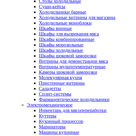
Столы холодильные
Суши-кейсы
Холодильники барные
Холодильные витрины для магазина
Холодильные моноблоки
Шкафы винные
Шкафы для вызревания мяса
Шкафы комбинированные
Шкафы морозильные
Шкафы холодильные
Шкафы шоковой заморозки
Витрины для демонстрации мяса
Витрины мультитемпературные
Камеры шоковой заморозки
Молекулярная кухня
Пристенные витрины
Саладетты
Сплит-системы
Фармацевтические холодильники
Электромеханическое
Инвентарь для мясопереработки
Куттеры
Кухонный процессор
Маринаторы
Машины кухонные