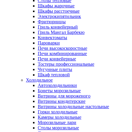
Столы тепловые
Шкафы жарочные
Шкафы расстоечные
Электрокипятильник
Фритюрницы
Гриль конвейерный
Гриль Мангал Барбекю
Конвектоматы
Пароварки
Печи высокоскоростные
Печи комбинированные
Печи конвейерные
Тостеры профессиональные
Чугунные плиты
Шкаф тепловой
Холодильное
Автохолодильники
Бонеты морозильные
Витрины для мороженого
Витрины кондитерские
Витрины холодильные настольные
Горки холодильные
Камеры холодильные
Морозильные лари
Столы морозильные