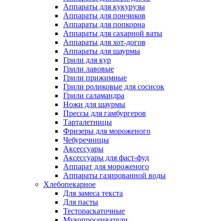
Аппараты для кукурузы
Аппараты для пончиков
Аппараты для попкорна
Аппараты для сахарной ваты
Аппараты для хот-догов
Аппараты для шаурмы
Грили для кур
Грили лавовые
Грили прижимные
Грили роликовые для сосисок
Грили саламандра
Ножи для шаурмы
Прессы для гамбургеров
Тарталетницы
Фризеры для мороженого
Чебуречницы
Аксессуары
Аксессуары для фаст-фуд
Аппарат для мороженого
Аппараты газированной воды
Хлебопекарное
Для замеса текста
Для пасты
Тестораскаточные
Мукопросеиватели