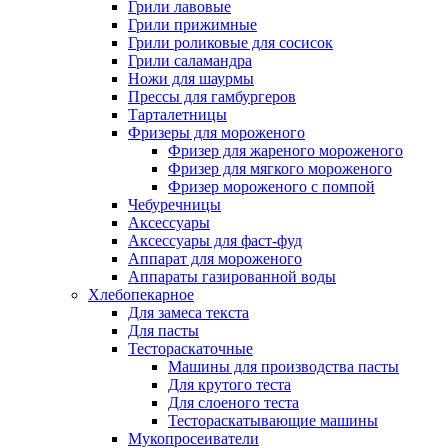
Грили лавовые
Грили прижимные
Грили роликовые для сосисок
Грили саламандра
Ножи для шаурмы
Прессы для гамбургеров
Тарталетницы
Фризеры для мороженого
Фризер для жареного мороженого
Фризер для мягкого мороженого
Фризер мороженого с помпой
Чебуречницы
Аксессуары
Аксессуары для фаст-фуд
Аппарат для мороженого
Аппараты газированной воды
Хлебопекарное
Для замеса текста
Для пасты
Тестораскаточные
Машины для производства пасты
Для крутого теста
Для слоеного теста
Тестораскатывающие машины
Мукопросеиватели