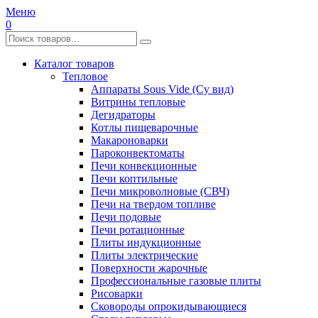
Меню
0
Каталог товаров
Тепловое
Аппараты Sous Vide (Су вид)
Витрины тепловые
Дегидраторы
Котлы пищеварочные
Макароноварки
Пароконвектоматы
Печи конвекционные
Печи коптильные
Печи микроволновые (СВЧ)
Печи на твердом топливе
Печи подовые
Печи ротационные
Плиты индукционные
Плиты электрические
Поверхности жарочные
Профессиональные газовые плиты
Рисоварки
Сковороды опрокидывающиеся