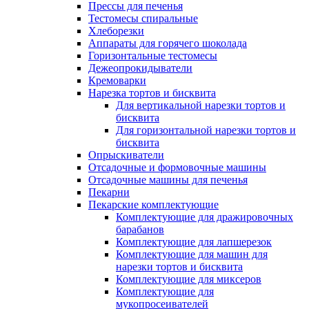
Прессы для печенья
Тестомесы спиральные
Хлеборезки
Аппараты для горячего шоколада
Горизонтальные тестомесы
Дежеопрокидыватели
Кремоварки
Нарезка тортов и бисквита
Для вертикальной нарезки тортов и
бисквита
Для горизонтальной нарезки тортов и
бисквита
Опрыскиватели
Отсадочные и формовочные машины
Отсадочные машины для печенья
Пекарни
Пекарские комплектующие
Комплектующие для дражировочных
барабанов
Комплектующие для лапшерезок
Комплектующие для машин для
нарезки тортов и бисквита
Комплектующие для миксеров
Комплектующие для
мукопросеивателей