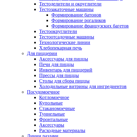
Тестоделители и округлители
Тестозакаточные машины
Формирование батонов
Формирование рогаликов
Формирование французских багетов
Тестоокруглители
Тестоотсадочные машины
Технологические линии
Хлебопекарная печь
Для пиццерии
Аксессуары для пиццы
Печи для пиццы
Инвентарь для пиццерий
Прессы для пиццы
Столы для сбора пиццы
Холодильные витрины для ингредиентов
Посудомоечное
Котломоечное
Купольные
Стаканомоечные
Туннельные
Фронтальные
Аксессуары
Расходные материалы
Линии раздачи