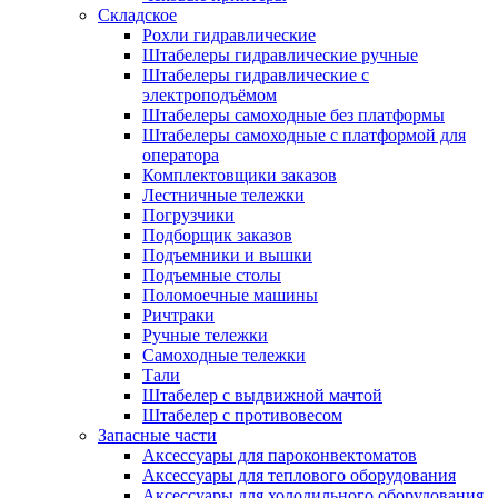
Складское
Рохли гидравлические
Штабелеры гидравлические ручные
Штабелеры гидравлические с
электроподъёмом
Штабелеры самоходные без платформы
Штабелеры самоходные с платформой для
оператора
Комплектовщики заказов
Лестничные тележки
Погрузчики
Подборщик заказов
Подъемники и вышки
Подъемные столы
Поломоечные машины
Ричтраки
Ручные тележки
Самоходные тележки
Тали
Штабелер с выдвижной мачтой
Штабелер с противовесом
Запасные части
Аксессуары для пароконвектоматов
Аксессуары для теплового оборудования
Аксессуары для холодильного оборудования