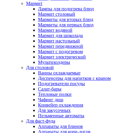
Мармит
Лампы для подогрева блюд
Мармит столовый
Мармиты для вторых блюд
Мармиты для первых блюд
Мармит водяной
Мармит для шоколада
Мармит настольный
Мармит передвижной
Мармит с подогревом
Мармит электрический
Мультихолдеры
Для столовой
Ванны охлаждаемые
Диспенсеры для напитков с краном
Подогреватели посуды
Салат-бары
Тепловые полки
Чафинг диш
Конвейер охлаждения
Для закусочных
Пельменные автоматы
Для фаст-фуда
Аппараты для блинов
Аппараты для корн-догов