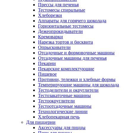
Прессы для печенья
Тестомесы спиральные
Хлеборезки
Аппараты для горячего шоколада
Горизонтальные тестомесы
Дежеопрокидыватели
Кремоварки
Нарезка тортов и бисквита
Опрыскиватели
Отсадочные и формовочные машины
Отсадочные машины для печенья
Пекарни
Пекарские комплектующие
Пищевое
Противни, тележки и хлебные формы
Темперирующие машины для шоколада
Тестоделители и округлители
Тестозакаточные машины
Тестоокруглители
Тестоотсадочные машины
Технологические линии
Хлебопекарная печь
Для пиццерии
Аксессуары для пиццы
Печи для пиццы