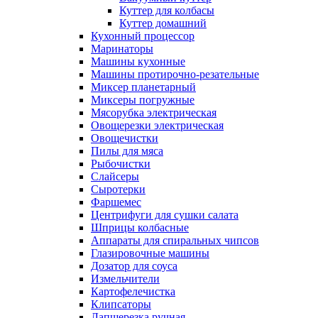
Куттер для колбасы
Куттер домашний
Кухонный процессор
Маринаторы
Машины кухонные
Машины протирочно-резательные
Миксер планетарный
Миксеры погружные
Мясорубка электрическая
Овощерезки электрическая
Овощечистки
Пилы для мяса
Рыбочистки
Слайсеры
Сыротерки
Фаршемес
Центрифуги для сушки салата
Шприцы колбасные
Аппараты для спиральных чипсов
Глазировочные машины
Дозатор для соуса
Измельчители
Картофелечистка
Клипсаторы
Лапшерезка ручная