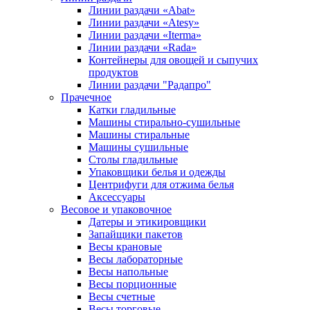
Линии раздачи «Abat»
Линии раздачи «Atesy»
Линии раздачи «Iterma»
Линии раздачи «Rada»
Контейнеры для овощей и сыпучих
продуктов
Линии раздачи "Радапро"
Прачечное
Катки гладильные
Машины стирально-сушильные
Машины стиральные
Машины сушильные
Столы гладильные
Упаковщики белья и одежды
Центрифуги для отжима белья
Аксессуары
Весовое и упаковочное
Датеры и этикировщики
Запайщики пакетов
Весы крановые
Весы лабораторные
Весы напольные
Весы порционные
Весы счетные
Весы торговые