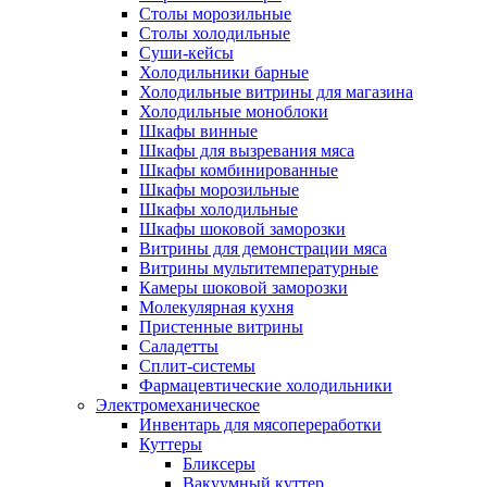
Столы морозильные
Столы холодильные
Суши-кейсы
Холодильники барные
Холодильные витрины для магазина
Холодильные моноблоки
Шкафы винные
Шкафы для вызревания мяса
Шкафы комбинированные
Шкафы морозильные
Шкафы холодильные
Шкафы шоковой заморозки
Витрины для демонстрации мяса
Витрины мультитемпературные
Камеры шоковой заморозки
Молекулярная кухня
Пристенные витрины
Саладетты
Сплит-системы
Фармацевтические холодильники
Электромеханическое
Инвентарь для мясопереработки
Куттеры
Бликсеры
Вакуумный куттер