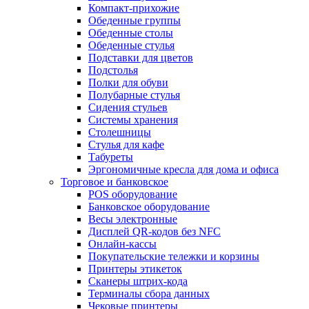
Компакт-прихожие
Обеденные группы
Обеденные столы
Обеденные стулья
Подставки для цветов
Подстолья
Полки для обуви
Полубарные стулья
Сидения стульев
Системы хранения
Столешницы
Стулья для кафе
Табуреты
Эргономичные кресла для дома и офиса
Торговое и банковское
POS оборудование
Банковское оборудование
Весы электронные
Дисплей QR-кодов без NFC
Онлайн-кассы
Покупательские тележки и корзины
Принтеры этикеток
Сканеры штрих-кода
Терминалы сбора данных
Чековые принтеры