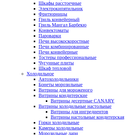
Шкафы расстоечные
Электрокипятильник
Фритюрницы
Гриль конвейерный
Гриль Мангал Барбекю
Конвектоматы
Пароварки
Печи высокоскоростные
Печи комбинированные
Печи конвейерные
Тостеры профессиональные
Чугунные плиты
Шкаф тепловой
Холодильное
Автохолодильники
Бонеты морозильные
Витрины для мороженого
Витрины кондитерские
Витрины десертные CANARY
Витрины холодильные настольные
Витрины для ингредиентов
Витрины настольные кондитерская
Горки холодильные
Камеры холодильные
Морозильные лари