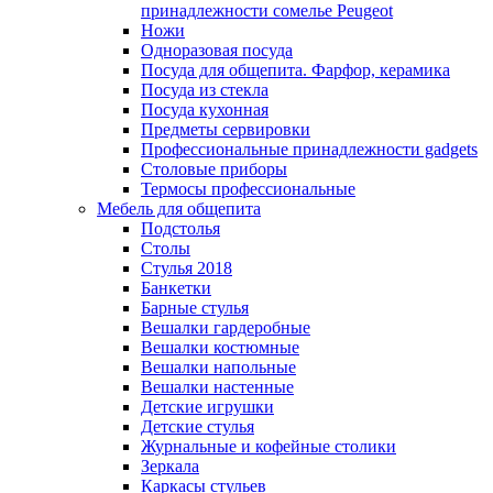
принадлежности сомелье Peugeot
Ножи
Одноразовая посуда
Посуда для общепита. Фарфор, керамика
Посуда из стекла
Посуда кухонная
Предметы сервировки
Профессиональные принадлежности gadgets
Столовые приборы
Термосы профессиональные
Мебель для общепита
Подстолья
Столы
Стулья 2018
Банкетки
Барные стулья
Вешалки гардеробные
Вешалки костюмные
Вешалки напольные
Вешалки настенные
Детские игрушки
Детские стулья
Журнальные и кофейные столики
Зеркала
Каркасы стульев