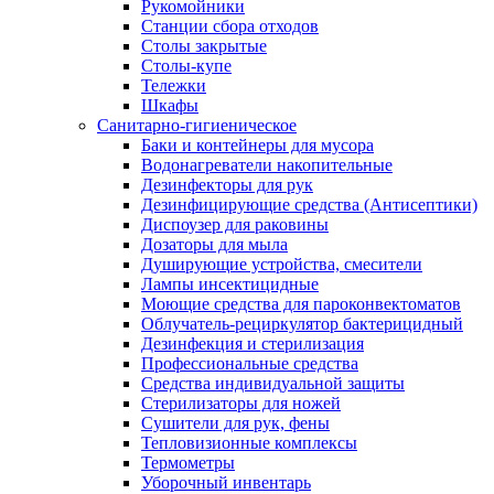
Рукомойники
Станции сбора отходов
Столы закрытые
Столы-купе
Тележки
Шкафы
Санитарно-гигиеническое
Баки и контейнеры для мусора
Водонагреватели накопительные
Дезинфекторы для рук
Дезинфицирующие средства (Антисептики)
Диспоузер для раковины
Дозаторы для мыла
Душирующие устройства, смесители
Лампы инсектицидные
Моющие средства для пароконвектоматов
Облучатель-рециркулятор бактерицидный
Дезинфекция и стерилизация
Профессиональные средства
Средства индивидуальной защиты
Стерилизаторы для ножей
Сушители для рук, фены
Тепловизионные комплексы
Термометры
Уборочный инвентарь