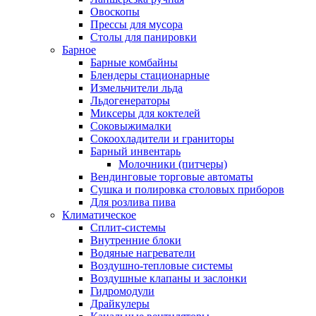
Овоскопы
Прессы для мусора
Столы для панировки
Барное
Барные комбайны
Блендеры стационарные
Измельчители льда
Льдогенераторы
Миксеры для коктелей
Соковыжималки
Сокоохладители и граниторы
Барный инвентарь
Молочники (питчеры)
Вендинговые торговые автоматы
Сушка и полировка столовых приборов
Для розлива пива
Климатическое
Сплит-системы
Внутренние блоки
Водяные нагреватели
Воздушно-тепловые системы
Воздушные клапаны и заслонки
Гидромодули
Драйкулеры