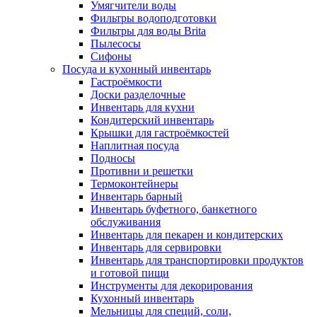
Умягчители воды
Фильтры водоподготовки
Фильтры для воды Brita
Пылесосы
Сифоны
Посуда и кухонный инвентарь
Гастроёмкости
Доски разделочные
Инвентарь для кухни
Кондитерский инвентарь
Крышки для гастроёмкостей
Наплитная посуда
Подносы
Противни и решетки
Термоконтейнеры
Инвентарь барный
Инвентарь буфетного, банкетного
обслуживания
Инвентарь для пекарен и кондитерских
Инвентарь для сервировки
Инвентарь для транспортировки продуктов
и готовой пищи
Инструменты для декорирования
Кухонный инвентарь
Мельницы для специй, соли,