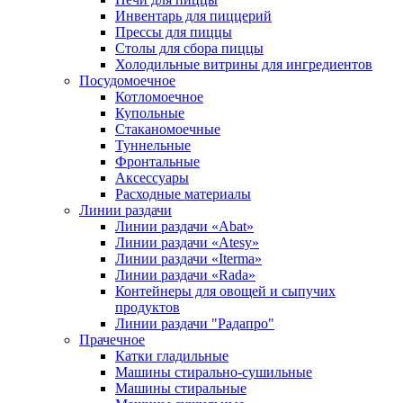
Инвентарь для пиццерий
Прессы для пиццы
Столы для сбора пиццы
Холодильные витрины для ингредиентов
Посудомоечное
Котломоечное
Купольные
Стаканомоечные
Туннельные
Фронтальные
Аксессуары
Расходные материалы
Линии раздачи
Линии раздачи «Abat»
Линии раздачи «Atesy»
Линии раздачи «Iterma»
Линии раздачи «Rada»
Контейнеры для овощей и сыпучих
продуктов
Линии раздачи "Радапро"
Прачечное
Катки гладильные
Машины стирально-сушильные
Машины стиральные