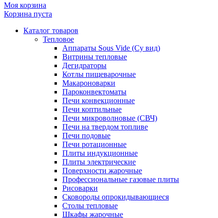
Моя корзина
Корзина пуста
Каталог товаров
Тепловое
Аппараты Sous Vide (Су вид)
Витрины тепловые
Дегидраторы
Котлы пищеварочные
Макароноварки
Пароконвектоматы
Печи конвекционные
Печи коптильные
Печи микроволновые (СВЧ)
Печи на твердом топливе
Печи подовые
Печи ротационные
Плиты индукционные
Плиты электрические
Поверхности жарочные
Профессиональные газовые плиты
Рисоварки
Сковороды опрокидывающиеся
Столы тепловые
Шкафы жарочные