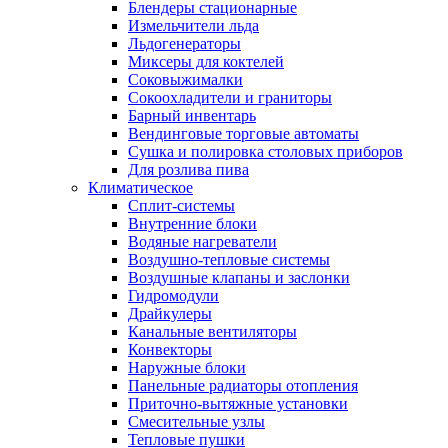
Блендеры стационарные
Измельчители льда
Льдогенераторы
Миксеры для коктелей
Соковыжималки
Сокоохладители и граниторы
Барный инвентарь
Вендинговые торговые автоматы
Сушка и полировка столовых приборов
Для розлива пива
Климатическое
Сплит-системы
Внутренние блоки
Водяные нагреватели
Воздушно-тепловые системы
Воздушные клапаны и заслонки
Гидромодули
Драйкулеры
Канальные вентиляторы
Конвекторы
Наружные блоки
Панельные радиаторы отопления
Приточно-вытяжные установки
Смесительные узлы
Тепловые пушки