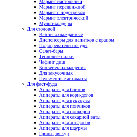
Мармит настольный
Мармит передвижной
Мармит с подогревом
Мармит электрический
Мультихолдеры
Для столовой
Ванны охлаждаемые
Диспенсеры для напитков с краном
Подогреватели посуды
Салат-бары
Тепловые полки
Чафинг диш
Конвейер охлаждения
Для закусочных
Пельменные автоматы
Для фаст-фуда
Аппараты для блинов
Аппараты для корн-догов
Аппараты для кукурузы
Аппараты для пончиков
Аппараты для попкорна
Аппараты для сахарной ваты
Аппараты для хот-догов
Аппараты для шаурмы
Грили для кур